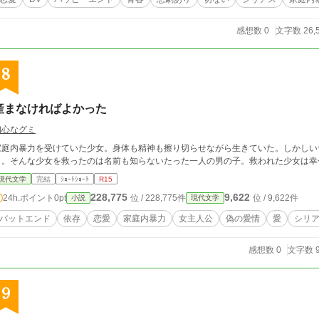
感想数 0
文字数 26,
8
産まなければよかった
初心なグミ
家庭内暴力を受けていた少女。身体も精神も擦り切らせながら生きていた。しかしい
う。そんな少女を救ったのは名前も知らないたった一人の男の子。救われた少女は幸
現代文学
完結
ｼｮｰﾄｼｮｰﾄ
R15
228,775
9,622
24h.ポイント
0pt
位 / 228,775件
位 / 9,622件
小説
現代文学
バットエンド
依存
恋愛
家庭内暴力
女主人公
偽の愛情
愛
シリ
感想数 0
文字数 9
9