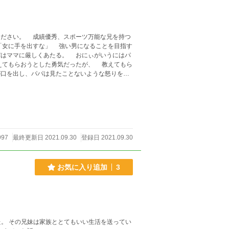
万能な兄を持つ
「女に手を出すな」 強い男になることを目指す
てもらおうとした勇気だったが、 教えてもら
口を出し、パパは見たことないような怒りを露
るな！」
997
最終更新日 2021.09.30
登録日 2021.09.30
お気に入り追加
3
。 その兄妹は家族ととてもいい生活を送ってい