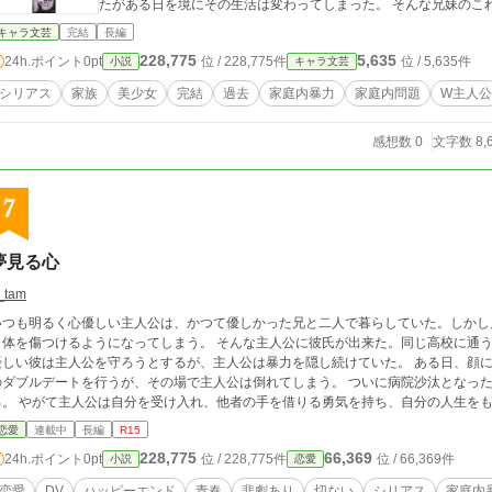
たがある日を境にその生活は変わってしまった。 そんな兄妹のこ
キャラ文芸
完結
長編
228,775
5,635
24h.ポイント
0pt
位 / 228,775件
位 / 5,635件
小説
キャラ文芸
シリアス
家族
美少女
完結
過去
家庭内暴力
家庭内問題
W主人公
感想数 0
文字数 8,
7
夢見る心
_tam
いつも明るく心優しい主人公は、かつて優しかった兄と二人で暮らしていた。しかし
を傷つけるようになってしまう。 そんな主人公に彼氏が出来た。同じ高校に通う男子高生だ。物腰柔らかで、心から彼女を想う
しい彼は主人公を守ろうとするが、主人公は暴力を隠し続けていた。 ある日、顔に痣をつけながらも笑う主人公と友人カップルと
のダブルデートを行うが、その場で主人公は倒れてしまう。 ついに病院沙汰となっ
を借りる勇気を持ち、自分の人生をもう一度歩き出す決意をするのだった。 ※乱暴表
現等含むシーン有るので15R
恋愛
連載中
長編
R15
228,775
66,369
24h.ポイント
0pt
位 / 228,775件
位 / 66,369件
小説
恋愛
恋愛
DV
ハッピーエンド
青春
悲劇あり
切ない
シリアス
家庭内