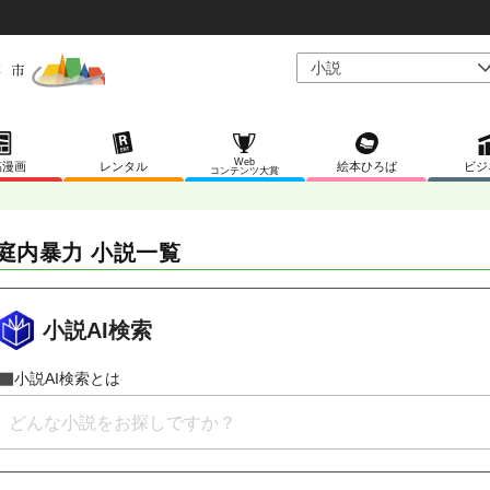
Web
稿漫画
レンタル
絵本ひろば
ビジ
コンテンツ大賞
庭内暴力 小説一覧
小説AI検索
小説AI検索とは