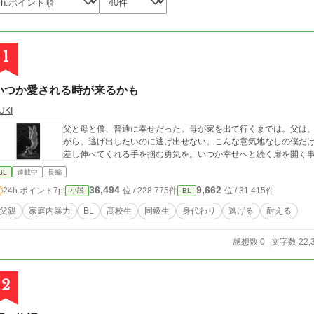
1
いつか愛される時が来るかも
UKI
父と母と僕、普通に幸せだった。母が家を出て行くまでは。父は
がら。逃げ出したいのに逃げ出せない。こんな意気地なしの僕だ
差し伸べてくれる手を掴む勇気を。いつか幸せへと続く扉を開く
BL
連載中
長編
36,494
9,662
24h.ポイント
7pt
位 / 228,775件
位 / 31,415件
小説
BL
父親
家庭内暴力
BL
高校生
同級生
身代わり
逃げる
耐える
感想数 0
文字数 22,
2