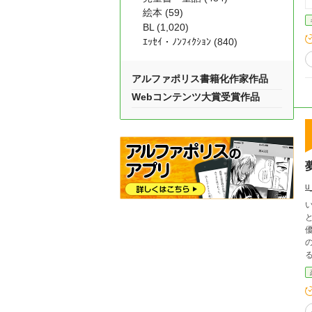
絵本 (59)
BL (1,020)
ｴｯｾｲ・ﾉﾝﾌｨｸｼｮﾝ (840)
アルファポリス書籍化作家作品
Webコンテンツ大賞受賞作品
u
と体
優
る。 やがて主人公は自分を受け入れ、他者の手