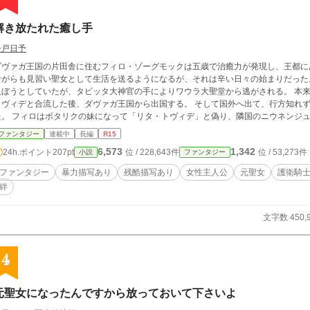
解き放たれた癒し手
今戸日予
ダヴァガ王国の片田舎に住むフィロ・ゾーグモックは五歳で治癒力が発現し、王都に
ながらも見習い聖女として生活を送るようになるが、それは辛い日々の始まりだった
ぼうとしていたが、タビッタ大神官の手によりワウラ大聖堂から逃がされる。 本来フィロの専属護衛になるはずだったボタリク・
トヴィデと合流した後、ダヴァガ王国から出国する。 そして国外へ出て、行方知れ
た。 フィロはボタリクの妹になって「リタ・トヴィデ」と偽り、隣国のニウネンジ
る事は出来ない。 ※AIのサポート（作中に出て来る絵本のタイトル）有
ファンタジー
連載中
長編
R15
6,573
1,342
24h.ポイント
207pt
位 / 228,643件
位 / 53,273件
小説
ファンタジー
ファンタジー
暴力描写あり
残酷描写あり
女性主人公
元聖女
護衛騎
絆
文字数 450,
4
元聖女になったんですから放っておいて下さいよ