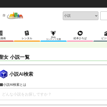
Web
稿漫画
レンタル
絵本ひろば
ビジ
コンテンツ大賞
聖女 小説一覧
小説AI検索
小説AI検索とは