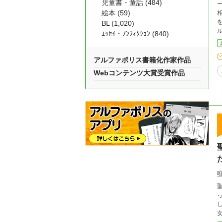
児童書・童話 (484)
ー
絵本 (59)
相
BL (1,020)
ル
ｴｯｾｲ・ﾉﾝﾌｨｸｼｮﾝ (840)
アルファポリス書籍化作家作品
Webコンテンツ大賞受賞作品
聖な
った。 夢だったパン屋で働き始
し