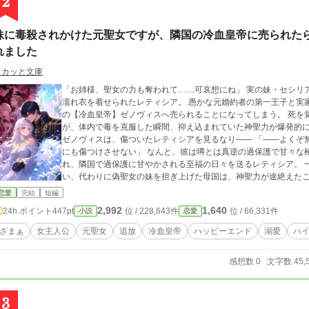
2
妹に毒殺されかけた元聖女ですが、隣国の冷血皇帝に売られた
れました
スカッと文庫
「お姉様、聖女の力も奪われて……可哀想にね」 実の妹・セシリアの手によって毒を盛られ、聖女の力を失ったと
濡れ衣を着せられたレティシア。 愚かな元婚約者の第一王子と実
の【冷血皇帝】ゼノヴィスへ売られることになってしまう。 死を覚悟して隣国へと連行されたレティシアだった
が、体内で毒を克服した瞬間、抑え込まれていた神聖力が爆発的に
ゼノヴィスは、傷ついたレティシアを見るなり―― 「――よくぞ無事で届いてくれた。我が愛しき宝よ。二度と誰
にも傷つけさせない」 なんと、彼は噂とは真逆の過保護で甘々な極度愛妻家だった！？ 最強の神獣の力を手に入
れ、隣国で過保護に甘やかされる至福の日々を送るレティシア。 一方その頃。真の聖女であったレティシアを失
い、代わりに偽聖女の妹を担ぎ上げた母国は、神聖力が途絶えた
められていて――？ 「今更助けてほしい？ ……私を売ったのは、そちらでしょう？」 毒殺未遂からの大逆転！ 覚
恋愛
完結
短編
醒聖女と過保護な冷血皇帝が贈る、爽快スカッと＆甘々溺愛ファ
2,992
1,640
24h.ポイント
447pt
位 / 228,643件
位 / 66,331件
小説
恋愛
ざまぁ
女主人公
元聖女
追放
冷血皇帝
ハッピーエンド
溺愛
ハ
感想数 0
文字数 45,
3