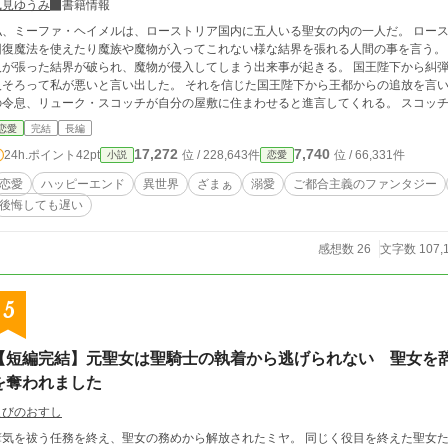
風見ゆうみ
書籍情報
私、ミーファ・ヘイメルは、ローストリア国内に五人いる聖女の内の一人だ。 ロー
回復魔法を使えたり魔族や魔物が入ってこれない様な結界を張れる人間の事を言う。
人が張った結界が破られ、魔物が侵入してしまう出来事が起きる。 国王陛下から糾
人そろって私が悪いと言い出した。 それを信じた国王陛下から王都からの追放を言
の令息、リューク・スコッチが自分の屋敷に住まわせると進言してくれる。 スコッ
に、スコッチ領内、もしくは旅先でのみ聖女だった頃にしていた事と同じ活動を行い
恋愛
完結
長編
頼りだった聖女達の粗がどんどん見え始め、私を嫌っていたはずの王太子殿下から連
17,272
7,740
24h.ポイント
42pt
位 / 228,643件
位 / 66,331件
小説
恋愛
世界の世界観であり、設定も緩くご都合主義です。魔法も存在します。作者の都合の
でお読み下さいませ。 ※クズがいますので、ご注意下さい。
恋愛
ハッピーエンド
異世界
ざまぁ
溺愛
ご都合主義のファンタジー
後悔しても遅い
感想数 26
文字数 107,
5
【短編完結】元聖女は聖騎士の執着から逃げられない 聖女を
を奪われました
えびのおすし
瘴気を祓う任務を終え、聖女の務めから解放されたミヤ。 同じく役目を終えた聖女た