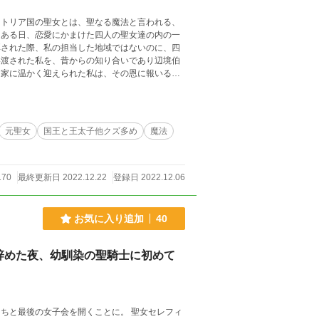
ストリア国の聖女とは、聖なる魔法と言われる、
 ある日、恋愛にかまけた四人の聖女達の内の一
弾された際、私の担当した地域ではないのに、四
い渡された私を、昔からの知り合いであり辺境伯
チ家に温かく迎えられた私は、その恩に報いる為
始める。 新しい暮らしに慣れ始めた頃には、私
絡がくるようになり…。 ※史実とは関係ない異
良い世界観や設定であるとご了承いただいた上
元聖女
国王と王太子他クズ多め
魔法
170
最終更新日 2022.12.22
登録日 2022.12.06
お気に入り追加
40
辞めた夜、幼馴染の聖騎士に初めて
ちと最後の女子会を開くことに。 聖女セレフィ