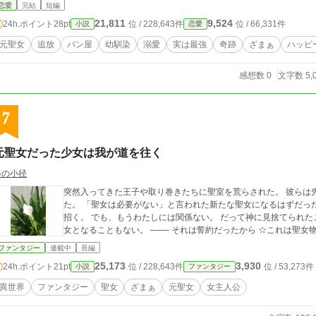
恋愛
完結
短編
21,811
9,524
24h.ポイント
28pt
位 / 228,643件
位 / 66,331件
小説
恋愛
元聖女
追放
パン屋
幼馴染
溺愛
実は最強
奇跡
ざまぁ
ハッピ
感想数 0
文字数 5,
7
元聖女だった少女は我が道を往く
春の小径
突然入ってきた王子や取り巻きたちに聖室を荒らされた。 彼らは
た。 「聖女は必要がない」と言われた新たな聖女になるはずだったわたし。 その言葉は取り返し
招く。 でも、もうわたしには関係ない。 だって神に見捨てられたこの世界に聖女は二度と現れない。 わたしが聖
ファンタジー
連載中
長編
25,173
3,930
24h.ポイント
21pt
位 / 228,643件
位 / 53,273件
小説
ファンタジー
異世界
ファンタジー
聖女
ざまぁ
元聖女
女主人公