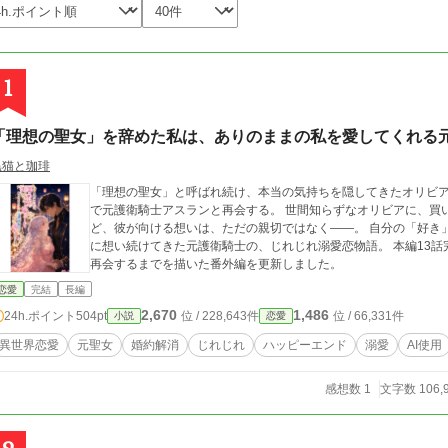
1
「理想の聖女」を辞めた私は、ありのままの私を愛してくれる
黒猫と珈琲
「理想の聖女」と呼ばれ続け、本当の気持ちを隠してきたオリビア。 婚約解消を機に聖女を辞めた彼女は、
で元護衛騎士アスランと再会する。 世間知らずなオリビアに、買い物も料理も優しく教えてくれるアスラン。けれ
ど、彼が向ける想いは、ただの親切ではなく――。 自分の「好き」を取り戻していく元聖女と、彼女をずっと一途
に想い続けてきた元護衛騎士の、じれじれ溺愛恋物語。 本編13話完結済み。 アスランが騎士を辞め、オリビアと
再会するまでを描いた番外編を更新しました。
恋愛
完結
長編
2,670
1,486
24h.ポイント
504pt
位 / 228,643件
位 / 66,331件
小説
恋愛
異世界恋愛
元聖女
婚約解消
じれじれ
ハッピーエンド
溺愛
AI使用
感想数 1
文字数 106,