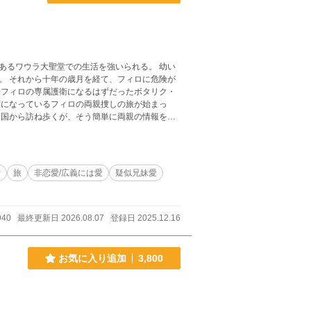
あるワウラ大聖堂での生活を強いられる。 幼い
。 それから十年の歳月を経て、フィロに危険が
ずになっているフィロの両親捜しの旅が始まっ
ュ国から訪ね歩くが、そう簡単に両親の情報を得
士
旅
非恋愛/広義には愛
疑似兄妹愛
940
最終更新日 2026.08.07
登録日 2025.12.16
お気に入り追加
3,800