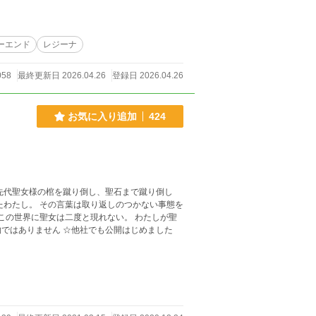
ーエンド
レジーナ
058
最終更新日 2026.04.26
登録日 2026.04.26
お気に入り追加
424
先代聖女様の棺を蹴り倒し、聖石まで蹴り倒し
のつかない事態を
女となることもない。 ─── それは誓約だったから ☆これは聖女物ではありません ☆他社でも公開はじめました