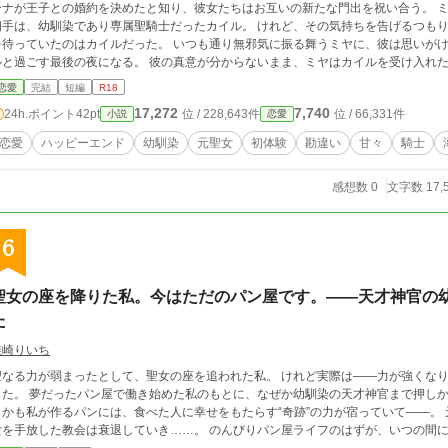
ナが王子との婚約を決めたと知り、彼女たちはお互いの新たな門出を祝い合う。 ミヤには、ずっと心に秘めていた想いがあった。
手は、幼馴染であり専属聖騎士だったカイル。 けれど、その気持ちを告げるつもりはなかった。 女子会を終え
を待っていたのはカイルだった。 いつも通り無邪気に振る舞うミヤに、彼は思いがけ
と過ごす最後の夜になる。 彼の真意が分からないまま、ミヤはカイルを受け入れた。 元聖女と幼馴染聖騎士の、鈍感すれ
ブ。
恋愛
完結
短編
R18
17,272
7,740
24h.ポイント
42pt
位 / 228,643件
位 / 66,331件
小説
恋愛
恋愛
ハッピーエンド
幼馴染
元聖女
初体験
勘違い
甘々
騎士
感想数 0
文字数 17,
6
聖女の座を降りた私。今はただのパン屋です。――天才神官の
た
唯崎りいち
る力が弱まったとして、聖女の座を追われた私。 けれど実際は――力が強くなりすぎて、器に収まりきらなくなっていただけだ
めた私のもとに、なぜか幼馴染の天才神官まで押しかけてきて、一緒に店を切り盛りすることに！？
かも私が作るパンには、食べた人に幸せをもたらす“奇跡”の力が宿っていて――。 元聖女と元神官のパン屋は大人気に。 一方、聖
女を手放した教会は衰退していき……。 のんびりパン屋ライフの