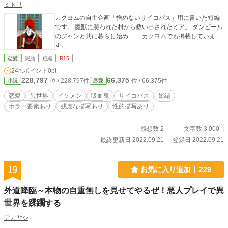
ミドリ
カクヨムの自主企画「憎めないサイコパス」用に書いた短編
です。 魔獣に襲われた村から救い出されたミア。 ダンピール
のジャンと共に暮らし始め…… カクヨムでも掲載していま
す。
恋愛
完結
短編
R15
24h.ポイント
0pt
228,797
66,375
位 / 228,797件
位 / 66,375件
小説
恋愛
恋愛
異世界
イケメン
吸血鬼
サイコパス
短編
ホラー要素あり
残虐な描写あり
性的描写あり
感想数 2
文字数 3,000
最終更新日 2022.09.21
登録日 2022.09.21
19
お気に入り追加
229
外道降臨～本物の自重無しを見せてやるぜ！悪人プレイで異
世界を蹂躙する
アカヤシ