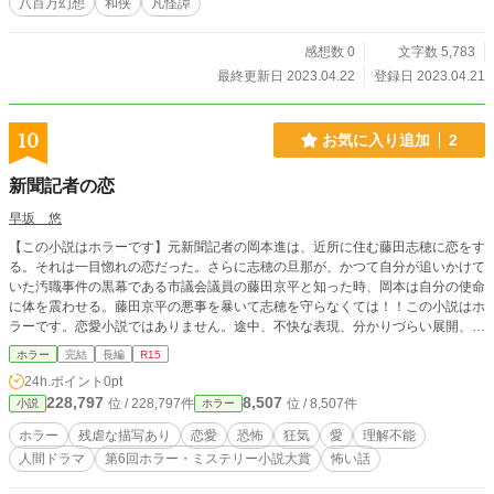
八百万幻想
和侠
凡怪譚
感想数 0
文字数 5,783
最終更新日 2023.04.22
登録日 2023.04.21
10
お気に入り追加
2
新聞記者の恋
早坂 悠
【この小説はホラーです】元新聞記者の岡本進は、近所に住む藤田志穂に恋をす
る。それは一目惚れの恋だった。さらに志穂の旦那が、かつて自分が追いかけて
いた汚職事件の黒幕である市議会議員の藤田京平と知った時、岡本は自分の使命
に体を震わせる。藤田京平の悪事を暴いて志穂を守らなくては！！この小説はホ
ラーです。恋愛小説ではありません。途中、不快な表現、分かりづらい展開、残
酷な描写があるかもしれませんが、ストーリーの構成上、そうなっております。
ホラー
完結
長編
R15
サクッと読める短めの話となっております。この小説でぞくりと背中を冷やすこ
24h.ポイント
0pt
とが出来たらいいなと思います。よろしくお願いします。 注）この小説は恋愛
228,797
8,507
位 / 228,797件
位 / 8,507件
小説
ホラー
小説ではありません。 注）途中であれ？と思うことがだんだんと増えてくると
思いますが、それがホラーの醍醐味なのでそのまま読み進めて頂けると幸いで
ホラー
残虐な描写あり
恋愛
恐怖
狂気
愛
理解不能
す。 注）後半になってくるともしかしてこうじゃない？という小説のタネが分
人間ドラマ
第6回ホラー・ミステリー小説大賞
怖い話
かってくると思いますが、それでも出来れば最後まで読んで欲しいなと思いま
す。よろしくお願いいたします。