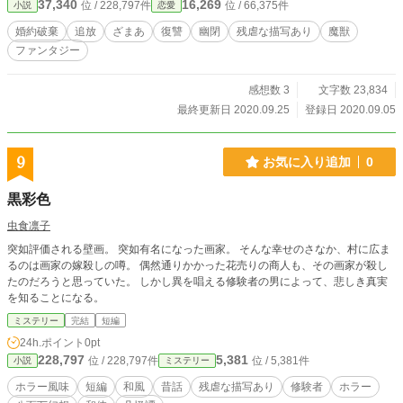
37,340
16,269
位 / 228,797件
位 / 66,375件
小説
恋愛
婚約破棄
追放
ざまあ
復讐
幽閉
残虐な描写あり
魔獣
ファンタジー
感想数 3
文字数 23,834
最終更新日 2020.09.25
登録日 2020.09.05
9
お気に入り追加
0
黒彩色
虫食凛子
突如評価される壁画。 突如有名になった画家。 そんな幸せのさなか、村に広ま
るのは画家の嫁殺しの噂。 偶然通りかかった花売りの商人も、その画家が殺し
たのだろうと思っていた。 しかし異を唱える修験者の男によって、悲しき真実
を知ることになる。
ミステリー
完結
短編
24h.ポイント
0pt
228,797
5,381
位 / 228,797件
位 / 5,381件
小説
ミステリー
ホラー風味
短編
和風
昔話
残虐な描写あり
修験者
ホラー