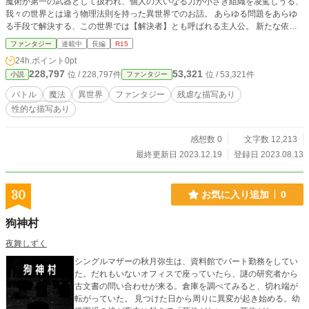
魔術が第一の武器として扱われ、個人の大いなる力が小さき組織を凌駕しうる、
我々の世界とは違う物理法則を持った異世界でのお話。 あらゆる問題をあらゆ
る手段で解決する、この世界では【解決者】とも呼ばれる主人公。 新たな依頼
を受けるが、それを発端として徐々に厄介な事件に巻き込まれていく。
ファンタジー
連載中
長編
R15
24h.ポイント
0pt
228,797
53,321
位 / 228,797件
位 / 53,321件
小説
ファンタジー
バトル
魔法
異世界
ファンタジー
残虐な描写あり
性的な描写あり
感想数 0
文字数 12,213
最終更新日 2023.12.19
登録日 2023.08.13
30
お気に入り追加
0
狗神村
夜舞しずく
シングルマザーの秋月弥生は、資料館でパート勤務をしてい
た。だれもいないオフィスで座っていたら、謎の研究者から
古文書の問い合わせが来る。倉庫を調べてみると、切れ端が
転がっていた。 見つけた日から周りに異変が起き始める。幼