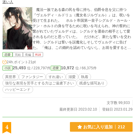
迷い人
魔法一族である森の民を母に持ち、伯爵令息を父に持つ
『ヴェルディ・ルドリュ（魔女名ジルヴェル）』は、呪いを
受けて生まれた。 ホルト帝国第一皇子シグルド・カール・
テン・ホルトの身を守るために呪いを与えられ、神の誓約に
繋がれていたヴェルディは、シグルドを運命の相手として愛
されるものだと思っていた。 だけれど、新たな誓いを交わ
す時、シグルドは誓いを誤魔化しそしてヴェルディに告げ
た。 「俺は、この婚約を認めていないし、お前を愛すると誓
う事は出来ない」 お互いを理解していないから。 積み重
恋愛
完結
長編
R18
ねた日々がないから。 仕方がない。 でも、これから、仲
24h.ポイント
21pt
良くなっていけば、きっと……そんなヴェルディの思いは空
25,493
10,972
位 / 228,797件
位 / 66,375件
小説
恋愛
しく空回る。
異世界
ファンタジー
すれ違い
溺愛
執着
強引な表現を苦手とする方はご遠慮下さい
残虐な描写あり
ハッピーエンド
文字数 99,933
最終更新日 2023.02.10
登録日 2023.01.29
4
お気に入り追加
212