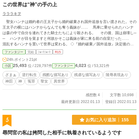
この世界は“神”の手の上
ラララキヲ
聖女ハンナは婚約者の王太子から婚約破棄され国外追放を言い渡された。その
王太子の横にはハンナからなんでも奪う義妹が…… 馬車に乗せられたハンナ
は森の中で自分を連れてきた騎士たちにより殺される。 その後、国は崩壊し─
─ ハンナが目を覚ますと何故かそこは義妹が家に来る前の自室だった……
混乱するハンナを置いて世界は変わる。 ◇『婚約破棄／国外追放』決定後の話
◇ふんわり世界観。ゆるふわ設定。 ◇なろうにも上げてます。 〔2026/02・大
ファンタジー
完結
ｼｮｰﾄｼｮｰﾄ
R15
幅加筆修正〕
24h.ポイント
21pt
25,493
4,023
位 / 228,797件
位 / 53,321件
小説
ファンタジー
ざまぁ
逆行転生
残酷な描写あり
残虐な描写あり
陵辱表現あり
神罰
神
冤罪
聖女
異世界
感想数 4
文字数 10,698
最終更新日 2022.01.13
登録日 2022.01.13
5
お気に入り追加
155
尋問官の私は拷問した相手に執着されているようです