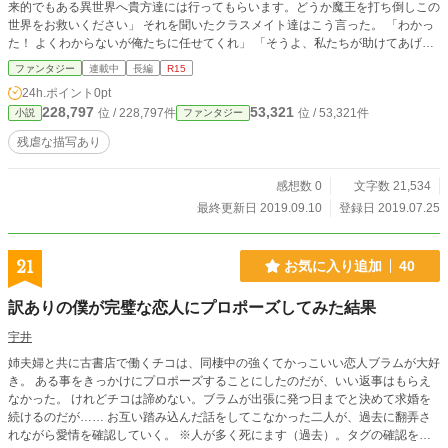
来的でもある異世界へ貴方達には行ってもらいます。どうか魔王を打ち倒しこの
世界をお救いください」 それを聞いたクラスメイト達はこう言った。 「わかっ
た！ よくわからないが俺たちに任せてくれ」 「そうよ、私たちが助けてあげな
きゃ」 そんなレベル3桁で召喚されたクラスメイト達をレベル0で召喚された僕
ファンタジー
連載中
長編
R15
は当然放っておく。 せっかくの異世界、地道に強くなって楽しもうじゃないか
24h.ポイント
0pt
ー！ 女神はタヒね。
228,797
53,321
位 / 228,797件
位 / 53,321件
小説
ファンタジー
残虐な描写あり
感想数 0
文字数 21,534
最終更新日 2019.09.10
登録日 2019.07.25
21
お気に入り追加
40
訳ありの僕が完璧な恋人にプロポーズしてみた結果
宇井
姉夫婦と共に古書店で働くチコは、同棲中の強くてかっこいい恋人ブラムが大好
き。 ある事をきっかけにプロポーズすることにしたのだが、いい返事はもらえ
なかった。 けれどチコは諦めない。ブラムが出張に発つ日までと決めて求婚を
続けるのだが…… お互い踏み込んだ話をしてこなかった二人が、過去に翻弄さ
れながら愛情を確認していく。 ※人が多く死にます（過去）。タグの確認をお