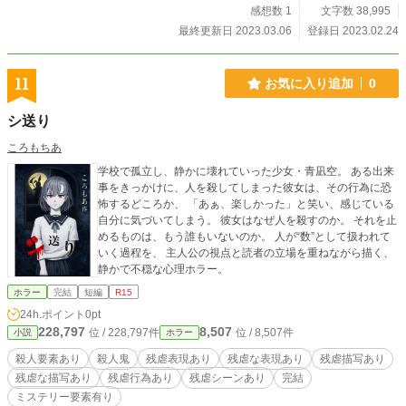
感想数 1
文字数 38,995
最終更新日 2023.03.06
登録日 2023.02.24
11
お気に入り追加
0
シ送り
ころもちあ
学校で孤立し、静かに壊れていった少女・青凪空。 ある出来
事をきっかけに、人を殺してしまった彼女は、その行為に恐
怖するどころか、 「あぁ、楽しかった」と笑い、感じている
自分に気づいてしまう。 彼女はなぜ人を殺すのか。 それを止
めるものは、もう誰もいないのか。 人が“数”として扱われて
いく過程を、 主人公の視点と読者の立場を重ねながら描く、
静かで不穏な心理ホラー。
ホラー
完結
短編
R15
24h.ポイント
0pt
228,797
8,507
位 / 228,797件
位 / 8,507件
小説
ホラー
殺人要素あり
殺人鬼
残虐表現あり
残虐な表現あり
残虐描写あり
残虐な描写あり
残虐行為あり
残虐シーンあり
完結
ミステリー要素有り