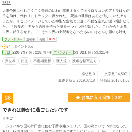
7576
太陽帝国に住むごくごく普通のにわか軍事オタクでありロリコンのアキラは女の
子を助け、代わりにトラックに轢かれた。 死後の世界はあると信じていたアキ
ラだが、そこはイメージしていた神聖な空気とは違う不穏な空気が漂う場所だっ
た。 『数多の世界から適性を持った魂を一つずつ呼び出した、これからとある
世界に転生させる。……その世界の支配者となったものにはどんな願いも叶えて
やろう』 ただの人の魂では耐えられないと言われ、強制的にゴーレムマスター
ファンタジー
連載中
長編
R15
という種族に転生することになったアキラは死後の世界で聞いた話を信じられな
24h.ポイント
0pt
かった。 上手い話には裏があると思ったアキラはこの世界で願いなど求めず、
228,797
53,321
位 / 228,797件
位 / 53,321件
小説
ファンタジー
争いを避け、第二の人生を穏やかに過ごすことを目指し始める。 「願いなんて
話信じられるか。せっかく掴んだ第二の人生だ。穏やかに過ごすためには躊躇し
異世界
転生
不定期更新
変人達
残虐な描写あり
ない、何でもやるしかない」 そんな苦労を避けるためには苦労を厭わない男が
少女に恋をしながら平和を目指す。
感想数 0
文字数 14,507
最終更新日 2019.07.18
登録日 2018.01.08
28
お気に入り追加
207
できれば静かに過ごしたいです
イチゴ
シュバルツ国の片田舎に住む子爵令嬢ジュリア。国の決まりで15才になった
私は、行儀見習いとして王城で一年間過ごすことになった。しかし、どういうわ