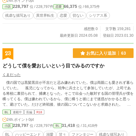
24h.ポイント
0pt
んなのと前置きみたいなものです。 慣れない三人称（名称書き）で読みにくさ
228,797
66,375
位 / 228,797件
位 / 66,375件
小説
恋愛
全開で申し訳ありません。（元々文章自体も上手くないのに） ちょっと悲惨な
表現があるからR-15は保険。他所さんでも掲載中ですが多少構成が異なってま
残虐な描写あり
異世界転生
恋愛
切ない
シリアス系
す。 ♡祝・アルファポリス様お気に入り初二桁台作品♡
感想数 0
文字数 159,281
最終更新日 2024.05.08
登録日 2023.01.30
23
お気に入り追加
63
どうして僕を愛おしいという目でみるのですか
くまだった
僕の国では黒髪黒目が不吉だと忌み嫌われていた。僕は両親にも愛されず暮ら
していた。 孤児になってから、戦争に兵士として参加していたが、上司であ
る将校に裏切られて、捕虜となった。そこで出会った敵対する国の管理兵が僕を
構ってくる。僕は嫌われているから、僕に構うと彼にまで迷惑がかかると思っ
て、避けていた。だけど終戦後、彼の国についてこないかと求婚された。 そ
んなに愛おしいなんて目で見ないでください。僕はそんな愛される人間じゃない
BL
連載中
長編
R18
のだから。 可愛そうな男の子が、大切にしてくれる人に出会って幸せになる
24h.ポイント
0pt
話です。でも幸せになるまで紆余曲折あります。 主人公が暴力を振るわれた
228,797
31,418
位 / 228,797件
位 / 31,418件
小説
BL
り、ねずみが死ぬ描写がありますでの、苦手な方は読まないよう気をつけてくだ
さい。
BL
ハッピーエンド
溺愛
甘々
ファンタジー
残虐な描写あり