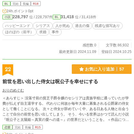
願いします。 ※執筆後に年齢などの変更をしたため修正しきれていない箇所が
BL
完結
長編
R18
あると思われます。見つけ次第修正していきます。
24h.ポイント
0pt
228,797
31,418
位 / 228,797件
位 / 31,418件
小説
BL
ハッピーエンド
シリアス
人が死ぬ
過去の傷
残虐な描写あり
ほのぼの（前半）
求婚
事件
感想数 0
文字数 86,932
最終更新日 2024.11.09
登録日 2024.10.25
22
お気に入り追加
57
前世を思い出した侍女は呪公子を幸せにする
おりのめぐむ
＜あらすじ＞ 没落寸前の貧乏子爵令嬢のセシリアは貴族学校に通っていたが学
費が払えず自主退学する。 代わりに何故か毎年大量に募集される公爵家の侍女
として働くことになる。 次々と侍女が辞めていく中、ある日ある人物と出会う
ことで自分の前世を思い出してしまう。 そう、今いる世界はかつて読んだ小説
『呪公子と太陽姫～真実の愛への道～』の世界だということを。 ＜作品につい
て＞ ※注：閑話SSは箸休め的なおふざけネタです。シリアス展開が好みの方は
恋愛
完結
長編
R15
回避ください。 序章は小説の概要で三人称で描いてます。転生する世界観がこ