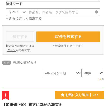
除外ワード
+ さらに詳しく検索する
保存する
37
件を検索する
検索条件の保存には
ロ
× 検索条件をクリアする
グイン
が必要です。
残虐な描写あり
タグ
37
件
1
お気に入り追加
257
【加筆修正済】貴方に幸せの花束を