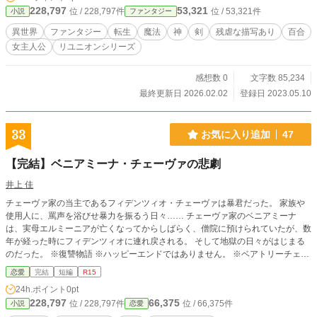
228,797
53,321
位 / 228,797件
位 / 53,321件
小説
ファンタジー
異世界
ファンタジー
転生
魔法
神
剣
残虐な描写あり
百合
女主人公
リユニオンシリーズ
感想数 0
文字数 85,234
最終更新日 2026.02.02
登録日 2023.05.10
33
お気に入り追加
47
【完結】ベニアミーナ・チェーヴァの悲劇
井上 佳
チェーヴァ家の当主であるフィデンツィオ・チェーヴァは暴君だった。 家族や
使用人に、罵声を浴びせ暴力を振るう日々…… チェーヴァ家のベニアミーナ
は、実母エルミーニアが亡くなってからしばらく、僧院に預けられていたが、数
年が経った時にフィデンツィオに連れ戻される。 そして地獄の日々がはじまる
のだった。 ※復讐物語 ※ハッピーエンドではありません。 ※ベアトリーチェ・
チェンチの、チェンチ家の悲劇を元に物語を書いています。 ※史実と異なると
恋愛
完結
短編
R15
ころもありますので、完全な歴史小説ではありません。 ※ハッピーなことはあ
24h.ポイント
0pt
りません。 ※残虐、近親での行為表現もあります。 コメントをいただけるのは
228,797
66,375
位 / 228,797件
位 / 66,375件
小説
恋愛
嬉しいですが、コメントを読む人のことをよく考えてからご記入いただきますよ