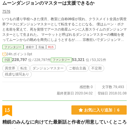
ムーンダンジョンのマスターは支援できるか
7576
いつもの通り学校へきた僕月、教室に自称神様が現れ、クラスメイト全員が異世
界アースにダンジョンマスターとして転生することになる。 僕はムーン・ボク
と名前を変えて、死を覚悟でアースの衛星ムーンに人形スライムのダンジョンマ
スターとして生まれた。 マーケットと呼ばれるダンジョンマスターの機能を使
ってムーンからの眺めを商売にしようとするが…… 宗教狂いでダンジョンマス
ターの殲滅を叫ぶハイエルフ達や騒動を巻き起こす元クラスメイト達、争いをや
ファンタジー
連載中
長編
R15
められないアースの人々、そして第二の衛星ムシュガルドの存在を知る。 次第
24h.ポイント
0pt
に巻き込まれ始めたボクはこの過酷な世界で気に入った者たちを支援できるだろ
228,797
53,321
位 / 228,797件
位 / 53,321件
小説
ファンタジー
うか？
異世界
転生
ダンジョンマスター
ご都合主義
不定期
残虐な描写あり
感想数 0
文字数 79,493
最終更新日 2020.04.02
登録日 2018.01.08
15
お気に入り追加
6
精鋭のみんなに向けてた最新話と作者が用意していくところ