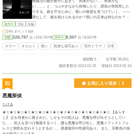
稚園児の娘が夜中に起きて「死体がない……死体がな
い……」と、つぶやきながら徘徊したり、課長が突然死した
りする。娘を守るために、呪いの根源を見つけていく。 ――
果たして、娘を助けられるのか？呪いの正体は何なのか？ ※
一部、残虐表現があります。怖い話が苦手な方は視聴を控え
ホラー
完結
短編
てください。
24h.ポイント
0pt
228,797
8,507
位 / 228,797件
位 / 8,507件
小説
ホラー
ホラー
オカルト
呪い
残虐な描写あり
現代ドラマ
日常
感想数 0
文字数 38,651
最終更新日 2023.02.25
登録日 2023.02.18
31
お気に入り追加
2
悪魔探偵
たける
★☆★☆★☆★☆★☆★☆★☆★☆★☆★☆★☆★☆★☆★☆★☆ 【あらす
じ】 父を何者かに殺された。しかもその犯人は、悪魔を呼び出そうとしてい
た…… 犯人を見つけ報復するべく、護も悪魔を呼び出し、悪魔メフィストフェ
レスと契約を交わそうとするが…… 残虐描写や性描写あり。 また、宗教色の強
めの作品になります。