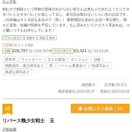
ちょす氏
頼むので精鋭という呼称の意味がわからない皆さんは来ちゃだめだよ！だってネ
タバレとかネタバレとか混じってるし、多分読み取れないくらい先のお話です。
（元本編は６１８話もあるので（笑）） 最新閑話を含めたお話一挙公開と、新
エピ追加、短編の投稿を予定しています。もし読みたいリクエスト等あれば、コ
メ蘭いつでもお待ちしています！
ファンタジー
連載中
長編
R15
24h.ポイント
0pt
228,797
53,321
位 / 228,797件
位 / 53,321件
小説
ファンタジー
異世界
ファンタジー
主人公最強
ダンジョン
召喚
残酷描写・暴力描写あり
男
ハーレム要素あり
性描写あり
残虐な描写あり
感想数 0
文字数 55,371
最終更新日 2023.05.27
登録日 2023.03.01
16
お気に入り追加
13
リバース醜少女戦士 玉
戸影絵麻