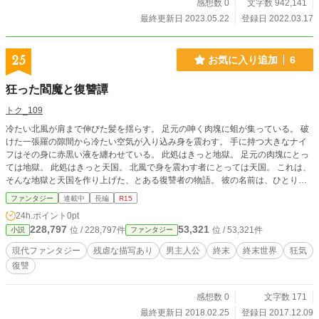
感想数 0
文字数 942,141
最終更新日 2023.05.22
登録日 2022.03.17
25
お気に入り追加
6
狂った閻魔と復讐譚
トク_109
冷たい北風が肩まで伸びた髪を揺らす。 足元の呻く肉塊に蛆が集っている。 破
けた一張羅の隙間から冷たい空気が入り込み身を震わす。 手に持つ大きなナイ
フはその身に赤黒い液を纏わせている。 此処はきっと地獄。 足元の肉塊にとっ
ては地獄。 此処はきっと天国。 北風で身を震わす者にとっては天国。 これは、
そんな地獄と天国を作り上げた、とある復讐者の物語。 彼の名前は、ひとりを
除き誰も知らない。 しかし、滅び、荒廃した世界で生き残った人間は、彼をこ
ファンタジー
連載中
長編
R15
のように呼んだ。 地獄を作る閻魔様と。 《作者のメッセージ》 どうもです。 作
24h.ポイント
0pt
者でございまする。 この小説はただただ自分の趣味と厨二心を爆発させただけ
228,797
53,321
位 / 228,797件
位 / 53,321件
小説
ファンタジー
の黒歴史です。 それでも楽しんでいただければ幸いです。 カテゴリがファンタ
ジーなのは一応別世界だからです。なにか、持ってと適切なカテゴリがあれば、
現代ファンタジー
残虐な描写あり
男主人公
終末
終末世界
狂気
そちらに変更します。 まあ、ぶっちゃけファンタジーカテゴリの方がポイント
復讐
稼げるかr(殴 要素としては以下の成分が含まれます。(増減する可能性あり) ・復
讐物 ・ヒロイン1人 ・グロい表現あり ・男主人公 ・欠片もない文章力、表現力
・誤字脱字多々あり ・某先生に頼った知識 ・見てて恥ずかしくなる可能性あり
感想数 0
文字数 171
・忘れた頃に更新するスタイル ・作者の稚拙な登山経験知識 ・未来的なあれ ・
最終更新日 2018.02.25
登録日 2017.12.09