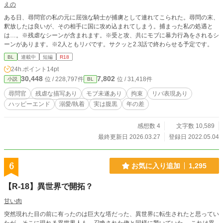
えの
ある日、尋問官の私の元に屈強な騎士が捕虜として連れてこられた。尋問の末、
釈放したは良いが、その相手に国に攻め込まれてしまう。捕まった私の処遇と
は…。※残虐なシーンが含まれます。※受と攻、共にモブに暴力行為をされるシ
ーンがあります。※2人ともリバです。サクッと2.3話で終わらせる予定です。
BL
連載中
短編
R18
24h.ポイント
14pt
30,448
7,802
位 / 228,797件
位 / 31,418件
小説
BL
尋問官
残虐な描写あり
モブ未遂あり
拘束
リバ表現あり
ハッピーエンド
溺愛/執着
実は腹黒
年の差
感想数 4
文字数 10,589
最終更新日 2026.03.27
登録日 2022.05.04
6
お気に入り追加
1,295
【R-18】異世界で開拓？
甘い肉
突然現れた目の前に有ったのは巨大な塔だった、異世界に転生されたと思ってい