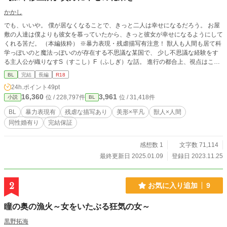
かかし
でも、いいや。 僕が居なくなることで、きっと二人は幸せになるだろう。 お屋
敷の人達は僕よりも彼女を慕っていたから、きっと彼女が幸せになるようにして
くれる筈だ。 （本編抜粋） ※暴力表現・残虐描写有注意！ 獣人も人間も居て科
学っぽいのと魔法っぽいのが存在する不思議な某国で、 少し不思議な経験をす
る主人公が織りなすS（すこし）F（ふしぎ）な話。 進行の都合上、視点はころ
ころ変わります。 復讐はありますがざまぁは無いです。 尚、BがLするまでかな
BL
完結
長編
R18
りの日数を要する割に薄い模様 2024.01.13 完結しました。お付き合い頂きあり
24h.ポイント
49pt
がとうございます！ 2025.01.09 加筆修正しました。
16,360
3,961
位 / 228,797件
位 / 31,418件
小説
BL
BL
暴力表現有
残虐な描写あり
美形×平凡
獣人×人間
同性婚有り
完結保証
感想数 1
文字数 71,114
最終更新日 2025.01.09
登録日 2023.11.25
2
お気に入り追加
9
瞳の奥の漁火～女をいたぶる狂気の女～
黒野拓海