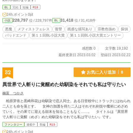
BL
完結
短編
R18
24h.ポイント
0pt
228,797
31,418
位 / 228,797件
位 / 31,418件
小説
BL
悪魔
メフィストフェレス
復讐
残虐な描写あり
宗教色強め
探偵
バッドエンド
第１１回BL小説大賞
第１１回BL小説大賞エントリー
感想数 0
文字数 19,192
最終更新日 2023.03.02
登録日 2023.02.22
32
お気に入り追加
8
異世界で人斬りに覚醒めた幼馴染をそれでも私は守りたい
楠富 つかさ
柏原芽依と黒崎和花は幼馴染で恋人同士。ある日登校中にトラックにはねられ
二人とも命を落とす。 女神の加護を得た二人はそれぞれ剣技や魔術にめざめ
ていく。その果てに迎える顛末を知ることもなく……。 タイトルは『異世界
で人斬りに覚醒（めざ）めた幼馴染をそれでも私は守りたい』です。
ファンタジー
連載中
長編
R15
24h.ポイント
0pt