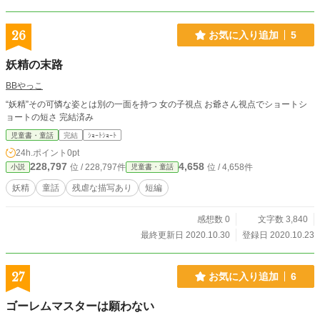
作者の下手くそ極めた挿絵(というか、地図や武具の構造など)
26
お気に入り追加
5
妖精の末路
BBやっこ
“妖精”その可憐な姿とは別の一面を持つ 女の子視点 お爺さん視点でショートシ
ョートの短さ 完結済み
児童書・童話
完結
ｼｮｰﾄｼｮｰﾄ
24h.ポイント
0pt
228,797
4,658
位 / 228,797件
位 / 4,658件
小説
児童書・童話
妖精
童話
残虐な描写あり
短編
感想数 0
文字数 3,840
最終更新日 2020.10.30
登録日 2020.10.23
27
お気に入り追加
6
ゴーレムマスターは願わない