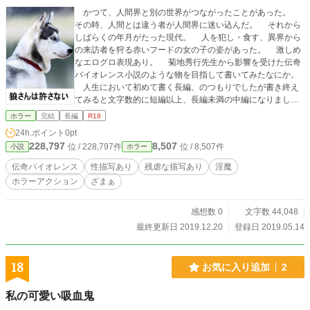
かつて、人間界と別の世界がつながったことがあった。
その時、人間とは違う者が人間界に迷い込んだ。 それから
しばらくの年月がたった現代。 人を犯し・食す、異界から
の来訪者を狩る赤いフードの女の子の姿があった。 激しめ
なエログロ表現あり。 菊地秀行先生から影響を受けた伝奇
バイオレンス小説のような物を目指して書いてみたなにか。
人生において初めて書く長編、のつもりでしたが書き終え
てみると文字数的に短編以上、長編未満の中編になりまし
た。
ホラー
完結
長編
R18
24h.ポイント
0pt
228,797
8,507
位 / 228,797件
位 / 8,507件
小説
ホラー
伝奇バイオレンス
性描写あり
残虐な描写あり
淫魔
ホラーアクション
ざまぁ
感想数 0
文字数 44,048
最終更新日 2019.12.20
登録日 2019.05.14
18
お気に入り追加
2
私の可愛い吸血鬼