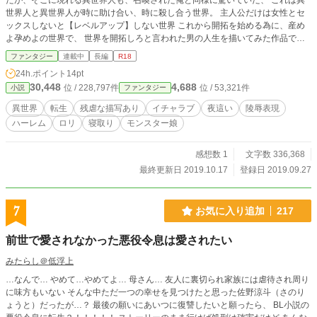
たが、そこに現れる異世界人も、召喚された俺と同様に驚いていた、 これは異
世界人と異世界人が時に助け合い、時に殺し合う世界。 主人公だけは女性とセ
ックスしないと【レベルアップ】しない世界 これから開拓を始める為に、産め
よ孕めよの世界で、 世界を開拓しろと言われた男の人生を描いてみた作品で
す。 初投稿です、よろしくお願いします サブタイトルに（♯）が付いて居るのは
ファンタジー
連載中
長編
R18
エロシーン有りです。 【注意】 タカシがメインの話しでは特に表現がきつかっ
24h.ポイント
14pt
たり、寝取り要素が含まれる場合があるので苦手な方はタカシ編は流した方がい
30,448
4,688
位 / 228,797件
位 / 53,321件
小説
ファンタジー
いかもしれません タカシは2章以降殆ど出なくなります 2021/08/27：追記 誤字
脱字、文脈の一部変更、塔5階のストーリーのみ、一部変更しています。 前回、
異世界
転生
残虐な描写あり
イチャラブ
夜這い
陵辱表現
リヴァイアサン討伐で止まっていた部分の続きから、ラストまでまた頑張るつも
ハーレム
ロリ
寝取り
モンスター娘
りです。 よろしくお願いします。m(_ _)m
感想数 1
文字数 336,368
最終更新日 2019.10.17
登録日 2019.09.27
7
お気に入り追加
217
前世で愛されなかった悪役令息は愛されたい
みたらし＠低浮上
…なんで… やめて…やめてよ… 母さん… 友人に裏切られ家族には虐待され周り
に味方もいない そんな中ただ一つの幸せを見つけたと思った佐野涼斗（さのり
ょうと）だったが…？ 最後の願いにあいつに復讐したいと願ったら、 BL小説の