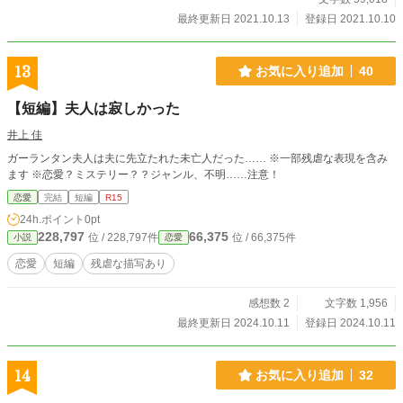
らではpc作品を削除し、新たにこちらで再構成したものをアップしていきま
最終更新日 2021.10.13
登録日 2021.10.10
す。
13
お気に入り追加
40
【短編】夫人は寂しかった
井上 佳
ガーランタン夫人は夫に先立たれた未亡人だった…… ※一部残虐な表現を含み
ます ※恋愛？ミステリー？？ジャンル、不明……注意！
恋愛
完結
短編
R15
24h.ポイント
0pt
228,797
66,375
位 / 228,797件
位 / 66,375件
小説
恋愛
恋愛
短編
残虐な描写あり
感想数 2
文字数 1,956
最終更新日 2024.10.11
登録日 2024.10.11
14
お気に入り追加
32