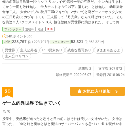
俺の名前は月島竜一(ツキシマ リュウイチ)高校一年の不良だ。 ケンカは生まれ
てから一度も敗け無し。 学力テストは３位以下に落ちたことは無し。 幼馴染兼
舎弟二人。 大食いデブの秋月正満(アキヅキ マサミツ)と廃ゲーマーオタク少女
の三日月友(ミカヅキ トモ)。 三人揃って『月光衆』なんて呼ばれていた。 そん
な俺達３人+クラスメイト２０人+担任教師が異世界に跳ばされた。 そして俺
達、２４人は個人差はあれど全員が身体能力向上されており、１人１つの特殊能
ファンタジー
連載中
短編
R18
力を得ていた。 ・俺は『肉体流動化』 肉体の形状・性質を変化させる。 ・秋月
24h.ポイント
0pt
正満は『デリバリー』 元いた世界の食べ物と飲み物をデリバリーするが出来
228,797
53,321
位 / 228,797件
位 / 53,321件
小説
ファンタジー
る。 ・三日月友『コンプリート ボーナス』 元の世界でプレイしたゲームの中で
全クリしたゲームのアイテムのみ現実で使用出来る。 俺はクラスメイト達とは
異世界
主人公外道
R18要素あり
残虐な描写あり
ざまあもあるよ
別行動を取ることになるが全く気にしてない。 何故なら好き勝手に生きていく
主人公ロリコン
為に！ 俺はオンラインゲームをやるが決まってPKプレイヤーとしてゲーム荒ら
しをやってきた。 せっかく異世界なんて来たんだ。 元の世界で得られなかった
まだ見ぬ快感を得る為に行動する。 最初は俺１人で行動するが、幼馴染の二人
感想数 2
文字数 307,972
も直ぐに合流する事になる。 これは、月島竜一のやり過ぎ異世界蹂躙物語であ
最終更新日 2020.06.07
登録日 2018.06.24
る。
20
お気に入り追加
9
ゲーム的異世界で生きていく
7576
授業中、突然床が光ったと思うと目の前にはそれは美しい女神がいた。 女神は
言った。 「剣と銃と魔物と核と魔法のサイバーパンクも息づく中世や現代や未