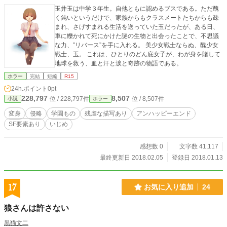
玉井玉は中学３年生。自他ともに認めるブスである。ただ醜
く鈍いというだけで、家族からもクラスメートたちからも疎
まれ、さげすまれる生活を送っていた玉だったが、ある日、
車に轢かれて死にかけた謎の生物と出会ったことで、不思議
な力、”リバース”を手に入れる。 美少女戦士ならぬ、醜少女
戦士、玉。 これは、ひとりのどん底女子が、わが身を賭して
地球を救う、血と汗と涙と奇跡の物語である。
ホラー
完結
短編
R15
24h.ポイント
0pt
228,797
8,507
位 / 228,797件
位 / 8,507件
小説
ホラー
変身
侵略
学園もの
残虐な描写あり
アンハッピーエンド
SF要素あり
いじめ
感想数 0
文字数 41,117
最終更新日 2018.02.05
登録日 2018.01.13
17
お気に入り追加
24
狼さんは許さない
黒猫文二