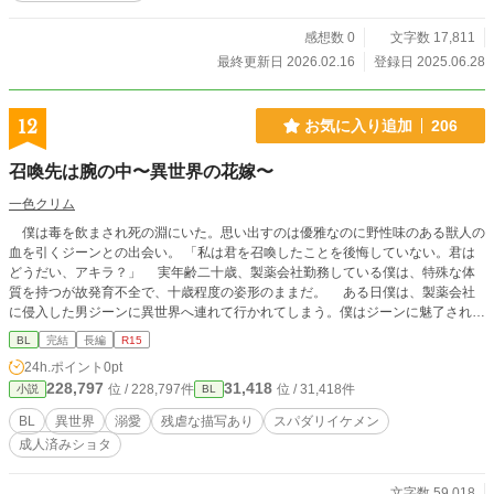
感想数 0
文字数 17,811
最終更新日 2026.02.16
登録日 2025.06.28
12
お気に入り追加
206
召喚先は腕の中〜異世界の花嫁〜
一色クリム
僕は毒を飲まされ死の淵にいた。思い出すのは優雅なのに野性味のある獣人の
血を引くジーンとの出会い。 「私は君を召喚したことを後悔していない。君は
どうだい、アキラ？」 実年齢二十歳、製薬会社勤務している僕は、特殊な体
質を持つが故発育不全で、十歳程度の姿形のままだ。 ある日僕は、製薬会社
に侵入した男ジーンに異世界へ連れて行かれてしまう。僕はジーンに魅了され、
ジーンの為にそばにいることに決めた。 天然主人公視点一人称と、それ以外
BL
完結
長編
R15
の神視点三人称が、部分的にあります。スパダリ要素です。全体に甘々ですが、
24h.ポイント
0pt
主人公への気の毒な程の残酷シーンあります。 このお話は、拙著 『巨人族の花
228,797
31,418
位 / 228,797件
位 / 31,418件
小説
BL
嫁』 『婚約破棄王子は魔獣の子を孕む』 の続作になります。 主人公の一人ジ
ーンは『巨人族の花嫁』主人公タークの高齢出産の果ての子供になります。
BL
異世界
溺愛
残虐な描写あり
スパダリイケメン
重要な世界観として男女共に平等に子を成すため、宿り木に赤ん坊の実がなりま
成人済みショタ
す。しかし、一部の王国のみ腹実として、男女平等に出産することも可能です。
そんなこんなをご理解いただいた上、お楽しみください。 ★なろう完結後、指
摘を受けた部分を変更しました。変更に伴い、若干の内容変化が伴います。こち
文字数 59,018