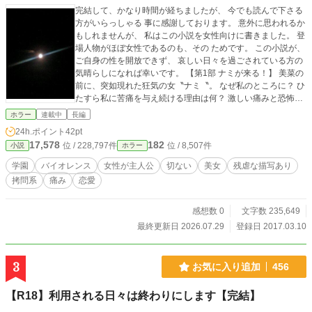
完結して、かなり時間が経ちましたが、 今でも読んで下さる
方がいらっしゃる 事に感謝しております。 意外に思われるか
もしれませんが、 私はこの小説を女性向けに書きました。 登
場人物がほぼ女性であるのも、その ためです。 この小説が、
ご自身の性を開放できず、 哀しい日々を過ごされている方の
気晴らしになれば幸いです。 【第1部 ナミが来る！】 美菜の
前に、突如現れた狂気の女〝ナミ〝。 なぜ私のところに？ ひ
たすら私に苦痛を与え続ける理由は何？ 激しい痛みと恐怖。
果たしてナミは何処から来たのか。。 恐ろしくも哀しい心理
ホラー
連載中
長編
ホラー開幕。 【第2部 瞳の奥の漁火】 本能のまま美しい女を
24h.ポイント
42pt
次々虐待する摩耶。 日本のダークサイドで暗躍するNaturalF
17,578
182
位 / 228,797件
位 / 8,507件
小説
ホラー
aceとは。 【第３部 NaturalFace】 セクション９６で繰り
広げられる凄惨な地獄絵図。 【第4部 番外：美女のシリアル
学園
バイオレンス
女性が主人公
切ない
美女
残虐な描写あり
ナンバー事件編】 横浜で、下校中の女子高校生が襲われ、数
拷問系
痛み
恋愛
字らしきものが入った焼き印を、 右足の太股に押される事件
が発生。そして、この日を境に次々と日本全国 で同様の事件
が起きる。 日増しに増えていく犠牲者。狙われるのは美しい
感想数 0
文字数 235,649
女性ばかり。一体誰が？ 何の目的でこんな事を？ やがて世間
最終更新日 2026.07.29
登録日 2017.03.10
ではこの焼き印が゛美女のシリアルナンバー゛と呼ばれる様
に なり、美しい女の証として、ブランド扱いされる様になっ
ていく。
3
お気に入り追加
456
【R18】利用される日々は終わりにします【完結】