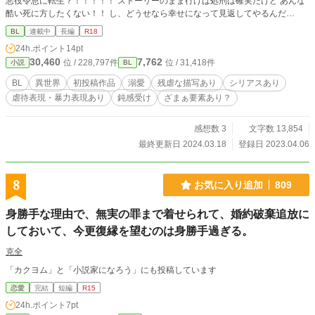
悪役令息に転生？！！！！！ ストーリーのまま行けば処刑は確実だけど あんな
酷い死に方したくない！！ し、どうせなら幸せになって見返してやるんだ
っ！！！ ※この作品は初投稿なので至らない点も多いと思いますがよろしくお
BL
連載中
長編
R18
願いします！ ※更新は不定期になると思いますがご了承ください エロシーンが
24h.ポイント
14pt
入るものには※をつけています。苦手だよっていう方はお気をつけください！
30,460
7,762
位 / 228,797件
位 / 31,418件
小説
BL
BL
異世界
初投稿作品
溺愛
残虐な描写あり
シリアスあり
虐待表現・暴力表現あり
鈍感受け
ざまぁ要素あり？
感想数 3
文字数 13,854
最終更新日 2024.03.18
登録日 2023.04.06
8
お気に入り追加
809
身勝手な理由で、無実の罪まで着せられて、婚約破棄追放に
しておいて、今更復縁を望むのは身勝手過ぎる。
克全
「カクヨム」と「小説家になろう」にも投稿しています
恋愛
完結
短編
R15
24h.ポイント
7pt