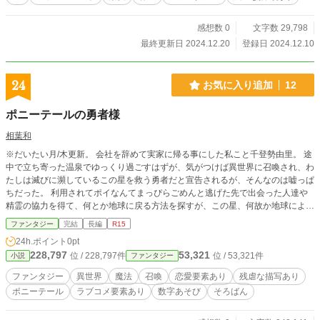
感想数 0
文字数 29,798
最終更新日 2024.12.20
登録日 2024.12.10
24
お気に入り追加
12
ポニーテールの勇者様
相葉和
※だいたい月/木更新。 会社を辞めて実家に帰る事にした私こと千登勢由里。 途
中で立ち寄った温泉でゆっくり過ごすはずが、気がつけば異世界に召喚され、わ
たしは滅びに瀕しているこの星を救う勇者だと宣告されるが、そんなのは嘘っぱ
ちだった。 利用されてポイなんてまっぴらごめんと逃げた先で出会った人達や
精霊の協力を得て、何とか地球に戻る方法を探すが、この星、何故か地球によく
似ていた。 科学よりも魔力が発達しているこの世界が地球なのか異世界なのか
ファンタジー
完結
長編
R15
分からない。 しかしこの星の歴史と秘密、滅びの理由を知った私は、星を救う
24h.ポイント
0pt
ために頑張っている人達の力になりたいと考え始めた。 私は別に勇者でもなん
228,797
53,321
位 / 228,797件
位 / 53,321件
小説
ファンタジー
でもなかったけど、そんな私を勇者だと本気で思ってくれる人達と一緒に、この
星を救うために頑張ってみることにした。 ついでにこの星の人達は計算能力が
ファンタジー
異世界
魔法
召喚
恋愛要素あり
残虐な描写あり
残念なので、計算能力向上のためにそろばんを普及させてみようと画策してみた
ポニーテール
ラブコメ要素あり
数字あそび
そろばん
り・・・ そんなわけで私はこの星を救うため、いつのまにやら勇者の印になっ
たポニーテールを揺らして、この世界を飛び回ります！