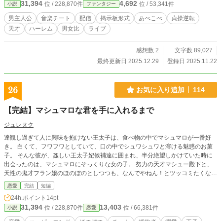
31,394
4,692
位 / 228,870件
位 / 53,341件
小説
ファンタジー
こともあり話題になってすぐバズる。 そんな風に気ままに音
楽をやる彼の周りには、次々とユニークな仲間が集まってい
男主人公
音楽チート
配信
掲示板形式
あべこべ
貞操逆転
く。 ・おとなしめで、でも一番近くで支えてくれる「幼馴
天才
ハーレム
男女比
ライブ
染」 ・光の即興演奏を譜面に起こす「翻訳者」 ・振り回され
ながらも支え続ける「敏腕苦労人マネージャー」 ・ほんわか
な雰囲気なのに "資金は全部出します" とブレーキゼロの「資
感想数 2
文字数 89,027
産家令嬢」 * 高いプライドと、それに見合う実力を備えた
最終更新日 2025.12.29
登録日 2025.11.22
「世界一の歌姫」 * ファンを驚かせる仕掛けを考える、遊び
心いっぱいの「サプライズ好きデザイナー」 光自身はただ―
―「自由に楽しくやりたいだけなんだけどなぁ」 そう笑いな
26
お気に入り追加
114
がら音を奏でる。 だが、前世の価値観由来のその自由な発想
と音楽は、仲間たちに支えられながら国中に広がり、国境を
【完結】マシュマロな君を手に入れるまで
越え、やがて世界の人々の心を揺さぶっていく。 貞操逆転世
界に音楽の天才として転生したら、自由に遊んでるだけで世
ジュレヌク
界的アーティストになった件。これは、自由人・大空光と仲
達観し過ぎて人に興味を抱けない王太子は、食べ物の中でマシュマロが一番好
間たちが紡ぐ、音楽で世界を変える物語。 --- ※カクヨム、ハ
き。 白くて、フワフワとしていて、口の中でシュワシュワと溶ける魅惑のお菓
ーメルンにも並行投稿中です。（カクヨムが完全版になりま
子。 そんな彼が、姦しい王太子妃候補達に囲まれ、半分絶望しかけていた時に
す。
出会ったのは、マシュマロにそっくりな女の子。 努力の天才マシュー殿下と、
天性の鬼才フラン嬢のほのぼのとしつつも、なんでやねん！とツッコミたくなる
ようなチートまみれの恋物語。
恋愛
完結
短編
24h.ポイント
14pt
31,394
13,403
位 / 228,870件
位 / 66,381件
小説
恋愛