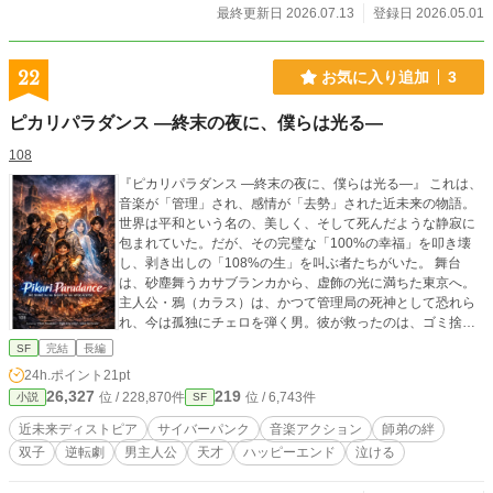
け出し、誰も到達できない音の極致へと駆け上がっている。
最終更新日 2026.07.13
登録日 2026.05.01
これは、すべてを失った男が、一人の少女と共に「音楽」を
再定義し、世界を青い毒薬で染め上げる、逆転と救済のクロ
ニクル。
22
お気に入り追加
3
ピカリパラダンス ―終末の夜に、僕らは光る―
108
『ピカリパラダンス ―終末の夜に、僕らは光る―』 これは、
音楽が「管理」され、感情が「去勢」された近未来の物語。
世界は平和という名の、美しく、そして死んだような静寂に
包まれていた。だが、その完璧な「100%の幸福」を叩き壊
し、剥き出しの「108%の生」を叫ぶ者たちがいた。 舞台
は、砂塵舞うカサブランカから、虚飾の光に満ちた東京へ。
主人公・鴉（カラス）は、かつて管理局の死神として恐れら
れ、今は孤独にチェロを弾く男。彼が救ったのは、ゴミ捨て
場の少年・ゼイン。鴉が命を削ってゼインに託した「2分06
SF
完結
長編
秒」のリズムが、海を越え、絶望のどん底から這い上がるた
24h.ポイント
21pt
めの唯一の武器となる。 そこに重なるのは、かつて鴉が救
26,327
219
位 / 228,870件
位 / 6,743件
小説
SF
い、今は「光の王」として君臨するピアニスト・カイ。そし
てカイの影として実験室に幽閉され、世界への呪いを旋律に
近未来ディストピア
サイバーパンク
音楽アクション
師弟の絆
変える弟・アッシュ。 光と影、喜びと絶望、カサブランカと
双子
逆転劇
男主人公
天才
ハッピーエンド
泣ける
東京。 八千キロの距離を隔てた彼らを繋ぐのは、実体を持た
ない少女・ヒカリが導く、命懸けのネットワーク・ジャック