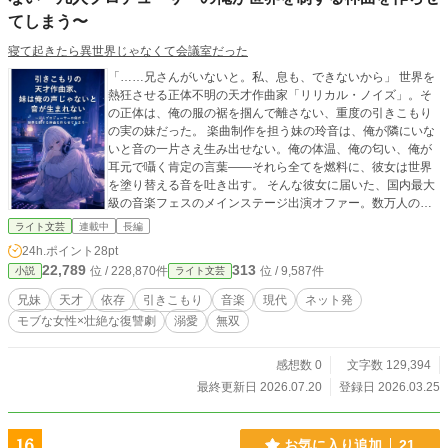
てしまう〜
寝て起きたら異世界じゃなくて会議室だった
「……兄さんがいないと。私、息も、できないから」 世界を
熱狂させる正体不明の天才作曲家「リリカル・ノイズ」。そ
の正体は、俺の服の裾を掴んで離さない、重度の引きこもり
の実の妹だった。 楽曲制作を担う妹の玲音は、俺が隣にいな
いと音の一片さえ生み出せない。俺の体温、俺の匂い、俺が
耳元で囁く肯定の言葉――それら全てを燃料に、彼女は世界
を塗り替える音を吐き出す。 そんな彼女に届いた、国内最大
級の音楽フェスのメインステージ出演オファー。数万人の視
線という魔物から、硝子細工の心を持つ天才を守れるのは、
ライト文芸
連載中
長編
元バンドマンの兄である俺だけだ。 才能は神の領域。心は俺
24h.ポイント
28pt
への依存で形を保っている。一歩も外に出られなかった少女
22,789
313
位 / 228,870件
位 / 9,587件
小説
ライト文芸
が、兄という唯一の停泊地に縋りながら、世界をその足元に
跪かせる物語。
兄妹
天才
依存
引きこもり
音楽
現代
ネット発
モブな女性×壮絶な復讐劇
溺愛
無双
感想数 0
文字数 129,394
最終更新日 2026.07.20
登録日 2026.03.25
16
お気に入り追加
21