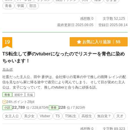
的で的確な助言」を胸に、俺はヒロインたちの心の隙間に、
青春
学園
部活
不器用ながらも確実に侵食していく。 一方、俺を見下す“モ
ブ”主人公・山口啓介は、俺の突飛な言動を「くだらない遊
び」と嘲笑い、好きな白石莉子、そして他の女の子たちを俺
感想数 0
文字数 52,125
から「守ろう」と奮闘する。 だが、その鈍感さゆえに、大切
最終更新日 2025.09.05
登録日 2025.08.14
なものが指の隙間から零れ落ちていくことに、彼は気づかな
い。 「皆から嫌われていたはずのあいつが、俺の好きな子の
彼氏になっていた。」 これは、残念な天才イケメンが、不器
19
お気に入り追加
55
用ながらも「ハーレム王」を目指し、鈍感な恋敵の青春を、
甘く、そして容赦なく破壊する物語。
TS転生して夢のvtuberになったのでリスナーを青色に染め
ちゃいます！
カルポ
社畜だった主人公、田中 蒼伊は、会社帰りの電車の中で推しの雨降 レインの配
信を見ながら家に帰る途中で過労により死んでしまう。 そして目が覚めた主人
公は、女子になっていて、推しのvtuberと合う為に頑張る話。
青春
連載中
長編
24h.ポイント
28pt
22,789
228
位 / 228,870件
位 / 7,923件
小説
青春
女主人公
美少女
Vtuber
TS
TS転生
高校生
無自覚？
天才
感想数 0
文字数 89,323