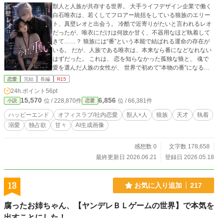
獣人と人族が共存する世界。 大手ライフデザイン企業で働く
白石唯衣は、若くしてフロアー統括をしている狼族のエリー
ト、真壁レオと出会う。 冷酷で近寄りがたいと言われるレオ
だったが、唯衣にだけは何故か甘く、不器用なほど執着して
きて……？ 狼族には“番”という本能で結ばれる運命の存在が
いる。 だが、人族である唯衣は、本来なら番になどなれない
はずだった。 これは、 恋を知らなかった孤独な狼と、 魂で
愛を選んだ人族の女性が、 世界で初めて“本物の番”になるま
での物語。 R18だけを集めた2人の甘い濃厚シーン 『真壁レ
恋愛
完結
長編
R15
オは今日も重いR18』もよろしくお願いします。 本編では書
24h.ポイント
56pt
けないレオの独占欲や甘い日常をXで公開しています。 X『真
15,570
6,856
位 / 228,870件
位 / 66,381件
小説
恋愛
壁レオは今日も重い』 覗き見はこちらから https://x.com/reo_
yui_archive ※本作はフィクションです。 狼族をはじめとし
ハッピーエンド
オフィスラブ/社内恋愛
獣人×人
狼族
天才
執着
た獣人たちの価値観、生態、発情周期、恋愛観は、本作独自
溺愛
独占欲
甘々
AI生成画像
の世界観に基づいて描かれています。 現実とは異なる“彼らの
世界”として、お楽しみいただければ幸いです。 小説家になろ
うでも投稿しています。
感想数 0
文字数 178,658
最終更新日 2026.06.21
登録日 2026.05.18
13
お気に入り追加
217
腐ったお姉ちゃん、【ヤンデレＢＬゲームの世界】で本気を
出すことにした！