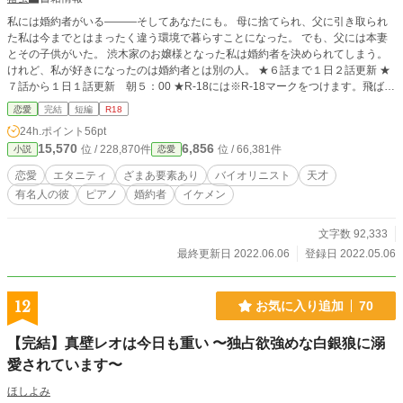
私には婚約者がいる―――そしてあなたにも。 母に捨てられ、父に引き取られ
た私は今までとはまったく違う環境で暮らすことになった。 でも、父には本妻
とその子供がいた。 渋木家のお嬢様となった私は婚約者を決められてしまう。
けれど、私が好きになったのは婚約者とは別の人。 ★６話まで１日２話更新 ★
７話から１日１話更新 朝５：00 ★R-18には※R-18マークをつけます。飛ばし
て読むことも可能です。 ★視点切り替えあり
恋愛
完結
短編
R18
24h.ポイント
56pt
15,570
6,856
位 / 228,870件
位 / 66,381件
小説
恋愛
恋愛
エタニティ
ざまあ要素あり
バイオリニスト
天才
有名人の彼
ピアノ
婚約者
イケメン
文字数 92,333
最終更新日 2022.06.06
登録日 2022.05.06
12
お気に入り追加
70
【完結】真壁レオは今日も重い 〜独占欲強めな白銀狼に溺
愛されています〜
ほしよみ