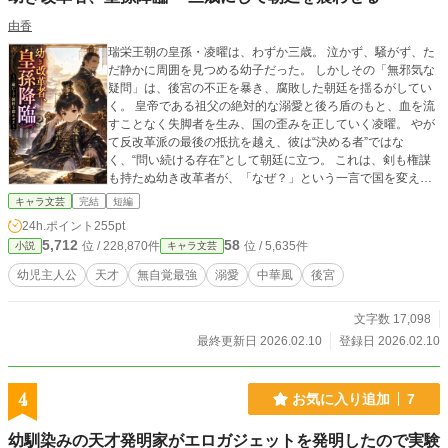
由香
瑞栄王朝の皇孫・凌曜は、わずか三歳。 泣かず、騒がず、た
だ静かに周囲を見つめる幼子だった。 しかしその「無邪気な
疑問」は、後宮の不正を暴き、腐敗した朝廷を揺るがしてい
く。 皇帝である祖父の絶対的な溺愛と後ろ盾のもと、血を流
すことなく失脚者を生み、国の歪みを正していく凌曜。 やが
て反改革派の最後の抵抗を越え、彼は“決める者”ではな
く、“問い続ける存在”として朝廷に立つ。 これは、剣も権謀
も持たぬ幼き改革者が、「なぜ？」という一言で国を変えて
いく物語。
キャラ文芸
完結
短編
24h.ポイント
255pt
5,712
58
位 / 228,870件
位 / 5,635件
小説
キャラ文芸
幼児主人公
天才
無自覚最強
溺愛
中華風
後宮
文字数 17,098
最終更新日 2026.02.10
登録日 2026.02.10
4
お気に入り追加
7
幼馴染みの天才発明家がエロガジェットを発明したので実験