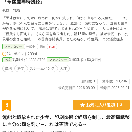
『帝国魔導特務録』
夜櫻 雅織
「天才は常に、何かに追われ。何かに貪られ。何かに害される人種だ。 ――だ
から、僕はそんな彼らに自由を与える。」 魔法は、技術になった。 蒸気と歯車
が巡る帝国において、 魔法は“誰でも扱えるもの”へと変質し、 人は身分によっ
て種族すら変える。 そんな国を造り出した、齢15歳の皇帝。 彼が最初に作った
異端の集まる組織――帝国魔導特務局。またの名を、特務局。 その活動拠点、
《黑棺》に集うのは、 何かしらの才を持つが故に、自由を奪われてきた者達。
ファンタジー
連載中
長編
R15
帝国は彼らに、 物資を、時間を、権限を――無尽蔵に与える。 その対価とし
24h.ポイント
200pt
て、 彼らの力によって発生した副産物の多くは、帝国の為に使われる。 ――全
7,354
1,511
位 / 228,870件
位 / 53,341件
小説
ファンタジー
ては、二度と失わない為に。 そんな組織に所属する1人、イリス・ヴォルカ。
そんな彼女に与えられたのは、 特務局“外”の組織、暗務局からやってきた新人、
魔法
科学
スチームパンク
天才
ノア・アルヴェルトとの共同任務だった。 合理で動く異質を自覚している異端
と、 感情で動く異質を自覚していない異端。 相反する2人の価値観は、 あまり
感想数 0
文字数 140,286
にも違い過ぎるが故に、より洗練された在り方を極めていく。 これは、 隠れた
異端と堂々とした異端が、 それぞれの日常・非日常を交差させて前に進む魔導
最終更新日 2026.08.09
登録日 2026.03.21
スチームパンク譚。 「……多少の対価が求められたとしても、多少の自由が削
られたとしても。 他の不躾な奴らと共に歩むよりも、ここで同類と共に生きる
方がまだ、私は幸せだから。」 ※4/5～ 毎週日曜、水曜朝6時更新 ※5/5～ 毎
6
お気に入り追加
3
週月曜、水曜、金曜、日曜朝6時更新
無能と追放された少年、印刷技術で経済を制し、最高額紙幣
に自分の顔を刻む～これは実話である～