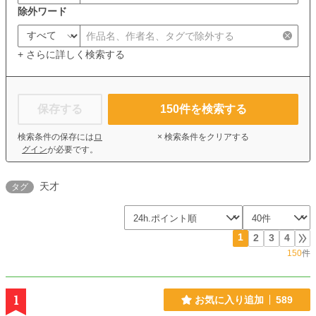
除外ワード
+ さらに詳しく検索する
保存する
150
件を検索する
検索条件の保存には
ロ
× 検索条件をクリアする
グイン
が必要です。
天才
タグ
1
2
3
4
150
件
1
お気に入り追加
589