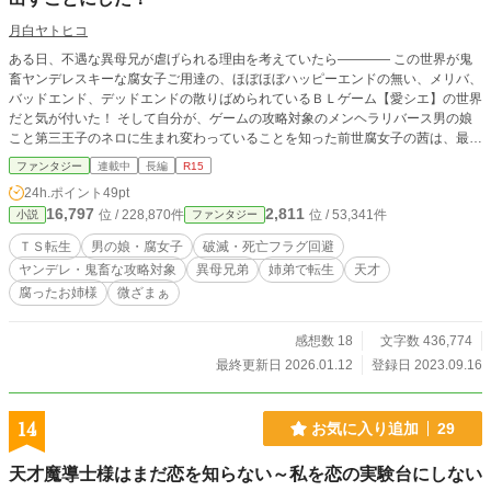
月白ヤトヒコ
ある日、不遇な異母兄が虐げられる理由を考えていたら―――― この世界が鬼
畜ヤンデレスキーな腐女子ご用達の、ほぼほぼハッピーエンドの無い、メリバ、
バッドエンド、デッドエンドの散りばめられているＢＬゲーム【愛シエ】の世界
だと気が付いた！ そして自分が、ゲームの攻略対象のメンヘラリバース男の娘
こと第三王子のネロに生まれ変わっていることを知った前世腐女子の茜は、最推
しだったゲーム主人公(総受け)のバッドエンド＆死亡フラグをへし折ることを決
ファンタジー
連載中
長編
R15
めた。 まずは異母兄弟であることを利用し、ゲーム主人公のシエロたんに会う
24h.ポイント
49pt
と―――― なんとびっくり、シエロたんの中身は前世の弟、蒼だったっ!? ＢＬ
16,797
2,811
位 / 228,870件
位 / 53,341件
小説
ファンタジー
は嫌だと『腐ったお姉様。伏してお願い奉りやがるから、是非とも助けろくださ
いっ!?』と、半泣きで縋られたので、蒼のお姉ちゃんである茜は、弟の生命と貞
ＴＳ転生
男の娘・腐女子
破滅・死亡フラグ回避
操と尊厳を守るため、運命に立ち向かうことにした。 「生でＢＬを見られる♪」
ヤンデレ・鬼畜な攻略対象
異母兄弟
姉弟で転生
天才
というワクテカな誘惑を、泣く泣く断ち切って・・・ どうにかして、破滅、死
腐ったお姉様
微ざまぁ
亡フラグを折って生き残ってやろうじゃないのっ!!!! 掛かって来いや運命っ！ 設
定はふわっと。 多分、コメディー。 ※ＢＬゲームに転生ですが、ＢＬを回避す
る目的なのでＢＬな展開にはなりません。 ※『腐ったお姉様。伏してお願い奉
感想数 18
文字数 436,774
りやがるから、是非とも助けろくださいっ!?』の、腐ったお姉ちゃんが主役の
最終更新日 2026.01.12
登録日 2023.09.16
話。 『腐ったお姉様～』の方を読んでなくても大丈夫です。
14
お気に入り追加
29
天才魔導士様はまだ恋を知らない～私を恋の実験台にしない