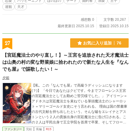
恋愛
ハッピーエンド
ほのぼの
チート
婚約者
溺愛
王子
達観
天才
感想数 0
文字数 20,267
最終更新日 2025.10.15
登録日 2025.10.15
27
お気に入り追加
76
【宮廷魔法士のやり直し！】～王宮を追放された天才魔法士
は山奥の村の変な野菜娘に拾われたので新たな人生を『なん
でも屋』で謳歌したい！～
夕姫
【私。この『なんでも屋』で高級ラディッシュになります
(？)】 「今日であなたはクビです。今までフローレンス王宮
の宮廷魔法士としてお勤めご苦労様でした。」 アイリーン＝
アドネスは宮廷魔法士を束ねている筆頭魔法士のシャーロッ
ト＝マリーゴールド女史にそう言われる。 理由は国の禁書庫
の古代文献を持ち出したという。そんな嘘をエレイナとアス
トンという２人の貴族出身の宮廷魔法士に告げ口される。こ
の２人は平民出身で王立学院を首席で卒業、そしてフローレ
ンス王国の第一王女クリスティーナの親友という存在のアイ
ファンタジー
完結
長編
R15