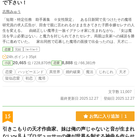
で下さい！
志熊みゅう
「短期・特定任務 助手募集 ※女性限定」 ある日新聞で見つけたその魔塔
研究員の求人広告が、田舎で親に言われるがまま生きてきた子爵令嬢セレナの人
生を変える。 由緒正しい魔導士一族イグナシオ家に生まれながら、「女は魔
法を学ぶ必要はない」と魔力を封じられてきたセレナ。両親は良家への縁談を勝
手に進めていた。 家出同然で応募した魔塔の面接で出会ったのは、天才にし
て世間知らずな一級魔導士ラウル・アレハンドロ。彼の“特殊任務”とは、王家か
恋愛
完結
ｼｮｰﾄｼｮｰﾄ
ら依頼された『魅了魔法』を完成させること。魔法はイメージの世界。恋を理解
24h.ポイント
35pt
するために、助手であるセレナと疑似恋愛デートを重ねるが……。 魔法バカ
20,465
8,888
位 / 228,870件
位 / 66,381件
小説
恋愛
で恋を知らない天才魔導士 × 魔法を学びたい令嬢 実験から始まるふたりの関
係は、いつしか『任務』を越えて本物の恋になる！？じわじわ甘くてちょっとズ
恋愛
ハッピーエンド
異世界
婚約破棄
魔法
じれじれ
天才
レた恋愛ファンタジー。
疑似恋愛
初恋
魔塔
文字数 11,007
最終更新日 2025.12.27
登録日 2025.12.27
15
お気に入り追加
1
引きこもりの天才作曲家、妹は俺の声じゃないと音が生まれ
ない〜凡人プロデューサーの俺が世界を制する神曲を作らせ