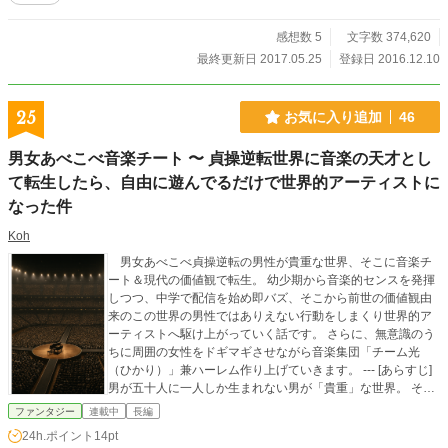
感想数 5
文字数 374,620
最終更新日 2017.05.25
登録日 2016.12.10
25
お気に入り追加
46
男女あべこべ音楽チート 〜 貞操逆転世界に音楽の天才とし
て転生したら、自由に遊んでるだけで世界的アーティストに
なった件
Koh
男女あべこべ貞操逆転の男性が貴重な世界、そこに音楽チ
ート＆現代の価値観で転生。 幼少期から音楽的センスを発揮
しつつ、中学で配信を始め即バズ、そこから前世の価値観由
来のこの世界の男性ではありえない行動をしまくり世界的ア
ーティストへ駆け上がっていく話です。 さらに、無意識のう
ちに周囲の女性をドギマギさせながら音楽集団「チーム光
（ひかり）」兼ハーレム作り上げていきます。 --- [あらすじ]
男が五十人に一人しか生まれない男が「貴重」な世界。 そこ
に現代の価値観を持ったまま"音楽だけ天才”になって転生した
ファンタジー
連載中
長編
少年・大空光（おおぞら ひかり）。 1回聴いたらすぐ弾け
24h.ポイント
14pt
る、無限に作曲できる、そんな彼が配信したら、男が珍しい