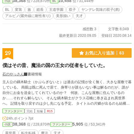
38,368
10,458
位 / 228,870件
位 / 31,444件
小説
BL
BL
変装
族
総長
王道学園
双子
ヤンデレ気味の双子(弟)
アルビノ(紫外線に耐性有り)
美形揃い
天才
感想数 3
文字数 8,049
最終更新日 2020.09.05
登録日 2020.08.14
29
お気に入り追加
63
僕はその昔、魔法の国の王女の従者をしていた。
石のやっさん
書籍情報
主人公の鏑木騎士（かぶらぎないと）は過去の記憶が全く無く、大きな屋敷で暮
している。 両親は既に死んで居て、身寄りが誰もいない事は解るのだが、誰が
自分にお金を送金してくれているのか？ 何故、こんな屋敷に住んでいるの
か……それすら解らない。 そんな鏑木騎士がクラス召喚に巻き込まれ異世界
へ。 記憶を取り戻すのは少し先になる予定。 タイトルの片鱗が出るのも結構先
になります。 亀更新
ファンタジー
完結
短編
R15
24h.ポイント
7pt
38,368
5,905
位 / 228,870件
位 / 53,341件
小説
ファンタジー
異世界
転生転移
魔法
天才