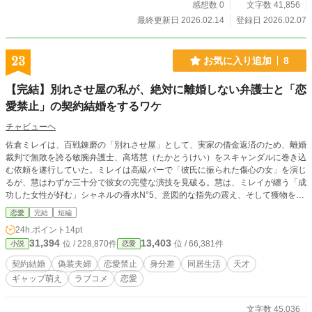
だ。 「心拍数を、108%まで叩き上げろ」 一本弦の切れたチ
感想数 0
文字数 41,856
ェロ、血に染まったピアノ、そして素足でアスファルトを叩
最終更新日 2026.02.14
登録日 2026.02.07
くステップ。彼らが奏でる不協和音は、完璧な調和を愛する
世界への反逆であり、同時に、孤独に震えるすべての魂への
救済だ。 これは、ただの物語ではない。あなたが忘れてしま
23
お気に入り追加
8
った「自分自身の鼓動」を取り戻すための儀式だ。 物語の結
末、八千キロを超えたアンサンブルが響き渡る時、あなたは
【完結】別れさせ屋の私が、絶対に離婚しない弁護士と「恋
きっと目撃する。 間違いだらけの人生を肯定し、泥の中でも
愛禁止」の契約結婚をするワケ
笑って踊り出す、私たちの「本当の夜明け」を。 さあ、108
が仕掛ける「108%の熱狂」に、あなたの魂をハックさせてほ
チャビューヘ
しい。 読み終えた瞬間、あなたの世界は「ピカリ」と一変す
るだろう。
佐倉ミレイは、百戦錬磨の「別れさせ屋」として、実家の借金返済のため、離婚
裁判で無敗を誇る敏腕弁護士、高塔慧（たかとうけい）をスキャンダルに巻き込
む依頼を遂行していた。ミレイは高級バーで「彼氏に振られた傷心の女」を演じ
るが、慧はわずか三十分で彼女の完璧な演技を見破る。慧は、ミレイが纏う「成
功した女性が好む」シャネルの香水N°5、意図的な指先の震え、そして獲物を見
定める冷たい視線から、ミレイが嘘つきであることを見抜いていた。 絶体絶命
恋愛
完結
短編
のミレイに、慧は警察への通報の代わりに「取引」を持ちかける。慧が日本有数
24h.ポイント
14pt
の財閥トップである鳳凰時康の顧問弁護士に就任するためには、「家庭を持たな
31,394
13,403
位 / 228,870件
位 / 66,381件
小説
恋愛
い男は信用できない」という古い価値観による条件をクリアし、戸籍上の「妻」
が必要だった。 報酬八百万円、期間半年、同居を条件とした「契約結婚」をミ
契約結婚
偽装夫婦
恋愛禁止
身分差
同居生活
天才
レイは受諾する。しかし、契約書には「互いに恋愛感情を抱くことを禁ずる。違
ギャップ萌え
ラブコメ
恋愛
反した場合は即時契約解除、かつ違約金として三百万円を支払う」という厳しい
禁止事項が盛り込まれていた。
文字数 45,036