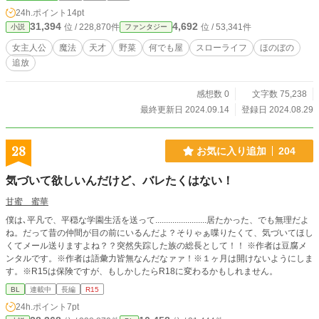
リーンのことをよく思っていなかった。 もちろん周りの同僚
24h.ポイント
14pt
の魔法士たちも平民出身の魔法士などいても邪魔にしかなら
31,394
4,692
位 / 228,870件
位 / 53,341件
小説
ファンタジー
ない、誰もアイリーンを助けてくれない。 自分は何もしてな
い、しかも突然辞めろと言われ、挙句の果てにはエレイナに
女主人公
魔法
天才
野菜
何でも屋
スローライフ
ほのぼの
平手で殴られる始末。 王国を追放され、すべてを失ったアイ
追放
リーンは途方に暮れあてもなく歩いていると森の中へ。そこ
で悔しさから下を向き泣いていると 「どうしたのお姉さん？
そんな収穫３日後のラディッシュみたいな顔しちゃって？」
感想数 0
文字数 75,238
オレンジ色の髪のおさげの少女エイミーと出会う。彼女は自
最終更新日 2024.09.14
登録日 2024.08.29
分の仕事にアイリーンを雇ってあげるといい、山奥の農村ピ
ースフルに連れていく。そのエイミーの仕事とは「なんでも
屋」だと言うのだが…… アイリーンは新規一転、自分の魔法
28
お気に入り追加
204
能力を使い、エイミーや仲間と共にこの山奥の農村ピースフ
ルの「なんでも屋」で働くことになる。 そして今日も大きな
気づいて欲しいんだけど、バレたくはない！
あの声が聞こえる。 「いらっしゃいませ！なんでも屋へよう
こそ！」 と
甘蜜 蜜華
僕は､平凡で、平穏な学園生活を送って........................居たかった、でも無理だよ
ね。だって昔の仲間が目の前にいるんだよ？そりゃぁ喋りたくて、気づいてほし
くてメール送りますよね？？突然失踪した族の総長として！！ ※作者は豆腐メ
ンタルです。※作者は語彙力皆無なんだなァァ！※１ヶ月は開けないようにしま
す。※R15は保険ですが、もしかしたらR18に変わるかもしれません。
BL
連載中
長編
R15
24h.ポイント
7pt