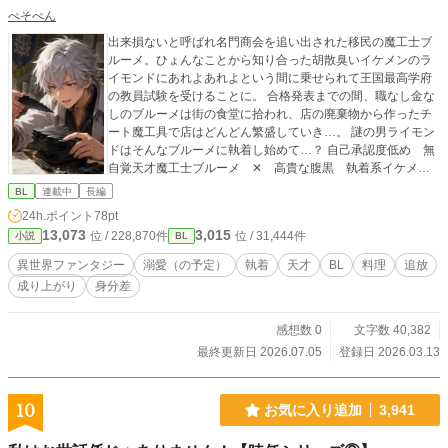
ぺそぺん
出来損ないと呼ばれ名門商会を追い出された移民の魔工士ブ
ルーメ。ひょんなことから知り合った胡散臭いイケメンのラ
イモンドにあれよあれよという間に乗せられて王国最高学府
の教員試験を受けることに。 合格発表までの間、職なし金な
しのブルーメは街の食堂に拾われ、店の廃棄物から作ったチ
ート魔工具で店はどんどん繁盛していき…。 謎の男ライモン
ドはそんなブルーメに執着し始めて…？ 自己承認度低め 無
自覚天才魔工士ブルーメ ✕ 高貴な腹黒 執着系イケメン
権力者ライモンドのBLファンタジー 二部を改稿するので一部
BL
連載中
長編
分非公開にします
24h.ポイント
78pt
13,073
3,015
位 / 228,870件
位 / 31,444件
小説
BL
異世界ファンタジー
溺愛（の予定）
執着
天才
BL
料理
追放
成り上がり
身分差
感想数 0
文字数 40,382
最終更新日 2026.07.05
登録日 2026.03.13
10
お気に入り追加
3,941