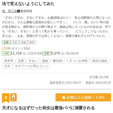
法で言えないようにしてみた
圧倒的な経済力、そして大衆を動かすメディアの力を手にし
た彼の勢いは、もはや誰にも止められない 。 気づけば激動の
堀 和三盆
書籍情報
時代を裏から動かし、やがて来る「新たな国家の建国」の立
役者へ。 そして、その国の最高額紙幣（100ドル札）に描か
「ずるいですわ、ずるいですわ、お義姉様ばかり！ 私も伯爵家の人間になった
れたのは、かつてすべてを奪われ追放された、あの少年の肖
のだから、そんな素敵な髪留めが欲しいです！」 ドレス、靴、カバン等の値
像画だった――。 これは、学校を中退させられた一人の少年
の張る物から、婚約者からの贈り物まで。義妹は気に入ったものがあれば、何で
が、徹底した合理主義とメディアの力で世界のパワーバラン
も『ずるい、ずるい』と言って私から奪っていく。 どうしてこうなったかと
スをひっくり返し、建国の父、そして最高額紙幣の「顔」へ
言えば……まあ、貴族の中では珍しくもない。後妻の連れ子とのアレコレだ。お
と登り詰める、実話をベースにした痛快無比な歴史・伝記ハ
父様に相談しても「いいから『ずるい』と言われたら義妹に譲ってあげなさい」
恋愛
完結
短編
R15
ックストーリー！
と、話にならない。仕方なく義妹の欲しがるものは渡しているが、いい加減それ
24h.ポイント
92pt
も面倒になってきた。 ――何でも欲しがる義妹が『ずるい』とうるさいの
11,718
5,275
位 / 228,870件
位 / 66,381件
小説
恋愛
で。 ここは手っ取り早く魔法使いに頼んで。 義妹が『ずるい』と言えない
ように魔法をかけてもらうことにした。
異世界
恋愛
ずるい
義妹
魔法使い
すごいお姉様
迷惑な義妹
天才
ＮＧワードが増えていく
文字数 20,296
最終更新日 2023.06.07
登録日 2023.05.25
8
お気に入り追加
7,301
天才になるはずだった幼女は最強パパに溺愛される