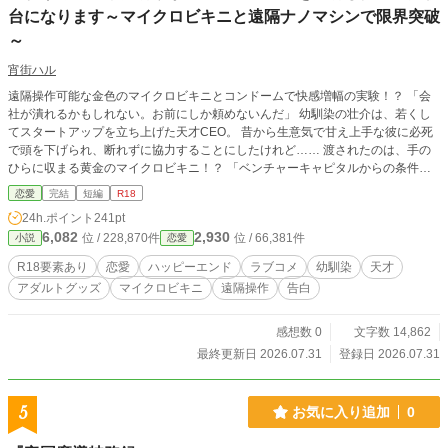
台になります～マイクロビキニと遠隔ナノマシンで限界突破
～
宵街ハル
遠隔操作可能な金色のマイクロビキニとコンドームで快感増幅の実験！？ 「会
社が潰れるかもしれない。お前にしか頼めないんだ」 幼馴染の壮介は、若くし
てスタートアップを立ち上げた天才CEO。 昔から生意気で甘え上手な彼に必死
で頭を下げられ、断れずに協力することにしたけれど…… 渡されたのは、手の
ひらに収まる黄金のマイクロビキニ！？ 「ベンチャーキャピタルからの条件
で、大人向けおもちゃを開発した」 「布地に織り込んだナノマシンで、遠隔操
恋愛
完結
短編
R18
作の触覚信号を脳に送る」 断ろうとしたものの、必死な壮介に絆されて渋々実
24h.ポイント
241pt
験台になることに。 しかし、いざ実験が始まると——直接触れられてもいない
6,082
2,930
位 / 228,870件
位 / 66,381件
小説
恋愛
のに、ナノマシンの微振動と彼の手袋の動きに全身が甘く痺れて……！？ 天才
発明家の強引な幼馴染×長年の片想いをこじらせていた主人公。 ハイテクガジェ
R18要素あり
恋愛
ハッピーエンド
ラブコメ
幼馴染
天才
ット（と嫉妬）が巻き起こす、甘々で過激なラボ・ラブコメディ！ ※本作はpixi
アダルトグッズ
マイクロビキニ
遠隔操作
告白
vからの再録です。 ※サイトの傾向に合わせ、タイトルや内容を一部調整してお
ります。
感想数 0
文字数 14,862
最終更新日 2026.07.31
登録日 2026.07.31
5
お気に入り追加
0