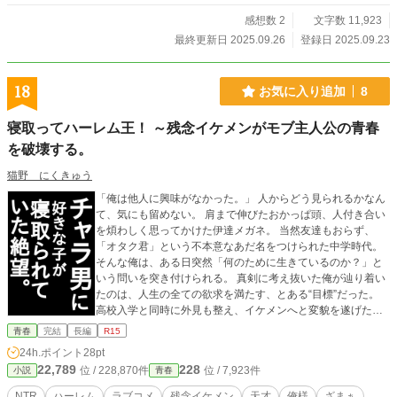
感想数 2
文字数 11,923
最終更新日 2025.09.26
登録日 2025.09.23
18
お気に入り追加
8
寝取ってハーレム王！ ～残念イケメンがモブ主人公の青春
を破壊する。
猫野 にくきゅう
「俺は他人に興味がなかった。」 人からどう見られるかなん
て、気にも留めない。 肩まで伸びたおかっぱ頭、人付き合い
を煩わしく思ってかけた伊達メガネ。 当然友達もおらず、
「オタク君」という不本意なあだ名をつけられた中学時代。
そんな俺は、ある日突然「何のために生きているのか？」と
いう問いを突き付けられる。 真剣に考え抜いた俺が辿り着い
たのは、人生の全ての欲求を満たす、とある“目標”だった。
高校入学と同時に外見も整え、イケメンへと変貌を遂げた俺
は、新学期のホームルーム、見知らぬクラスメイト達に高ら
青春
完結
長編
R15
かに宣言する。 「ハーレム王に、俺はなる！」 破天荒な宣言
24h.ポイント
28pt
は周囲の困惑を呼び、狙ったメインヒロインには即座に振ら
22,789
228
位 / 228,870件
位 / 7,923件
小説
青春
れる始末。 だが、俺は諦めるつもりはない。 なぜなら、これ
は俺の人生の目標なのだから。 文学少女・和泉詩織の「常識
NTR
ハーレム
ラブコメ
残念イケメン
天才
俺様
ざまぁ