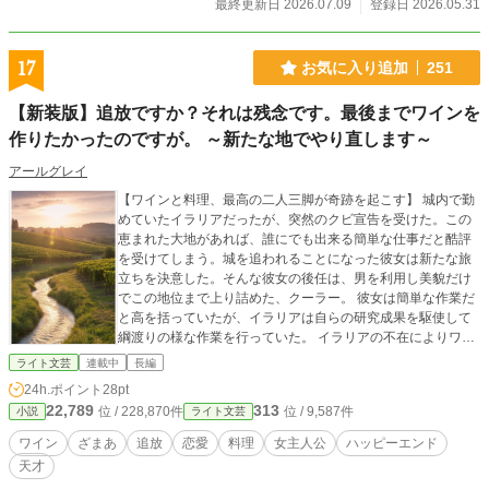
探すまでの、焦燥と愛の記録。 ​※本作のストーリー、プロッ
最終更新日 2026.07.09
登録日 2026.05.31
ト、キャラクターの心情変化、台詞、世界観など、物語スト
ーリーの根本となる設計はすべて作者のオリジナルです。そ
れらを小説の形にするための「本文（地の文）の執筆・文章
17
お気に入り追加
251
化（5割程）」においてAIを活用しています。
【新装版】追放ですか？それは残念です。最後までワインを
作りたかったのですが。 ～新たな地でやり直します～
アールグレイ
【ワインと料理、最高の二人三脚が奇跡を起こす】 城内で勤
めていたイラリアだったが、突然のクビ宣告を受けた。この
恵まれた大地があれば、誰にでも出来る簡単な仕事だと酷評
を受けてしまう。城を追われることになった彼女は新たな旅
立ちを決意した。そんな彼女の後任は、男を利用し美貌だけ
でこの地位まで上り詰めた、クーラー。 彼女は簡単な作業だ
と高を括っていたが、イラリアは自らの研究成果を駆使して
綱渡りの様な作業を行っていた。 イラリアの不在によりワイ
ン部門は次々とおかしなっていき……。 これは、お酒の神様
ライト文芸
連載中
長編
に愛された女性と、彼女を取り巻く人物の群像劇。 ※以前書
24h.ポイント
28pt
いていたものを加筆や修正したものです。内容の変更がある
22,789
313
位 / 228,870件
位 / 9,587件
小説
ライト文芸
ので【新装版】として新たに投稿させて貰います。
ワイン
ざまあ
追放
恋愛
料理
女主人公
ハッピーエンド
天才