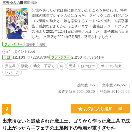
雪野ゆきの
書籍情報
記憶を失った少女は森に倒れていたところをを拾われ、特殊
部隊の隊長ブレイクの娘になった。 スペックは高いけどポン
コツ気味の幼女と、娘を溺愛するチートパパの話。 ※誤字報
告、感想などありがとうございます！ 書籍はレジーナブック
ス様より2021年12月1日に発売されました！ 電子書籍も出ま
した。 文庫版が2024年7月5日に発売されました！
ファンタジー
連載中
長編
24h.ポイント
85pt
12,193
2,250
位 / 228,870件
位 / 53,341件
小説
ファンタジー
異世界
溺愛
幼女・子育て
剣
天才
ほのぼの
ポンコツ幼女
レジーナ
感想数 356
文字数 296,557
最終更新日 2024.06.29
登録日 2019.02.02
9
お気に入り追加
46
出来損ないと追放された魔工士、ゴミから作った魔工具で成
り上がったら手フェチの王弟殿下の執着が重すぎた件