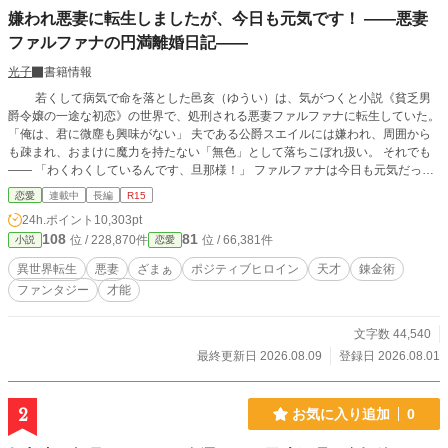
嫌われ悪妻に転生しましたが、今日も元気です！ ――悪妻
ファルファナの円満離婚日記――
光子
書籍情報
若くして病気で命を落とした邑亥（ゆうい）は、気がつくと小説《貧乏男
爵令嬢の一途な初恋》の世界で、処刑される悪妻ファルファナに転生していた。
「俺は、君に微塵も興味がない」 夫である公爵スエイルには嫌われ、周囲から
も疎まれ、おまけに魔力を持たない「無色」として落ちこぼれ扱い。 それでも
―― 「わくわくしているんです、旦那様！」 ファルファナは今日も元気だっ
た。 目指すは処刑エンド回避と円満離婚。 毒親からの妨害、無色への偏見、悪
恋愛
連載中
長編
R15
妻の汚名。 次々と降りかかる問題も、持ち前の明るさと「天才的な才能」で軽
24h.ポイント
10,303pt
やかに跳ね返していく。 やがて錬金術師ヤトに弟子入りしたファルファナは、
108
81
位 / 228,870件
位 / 66,381件
小説
恋愛
魔力がなくても扱える不思議な道具《アルケミア》の世界に魅了されていく。
落ちこぼれの悪妻が、悪評も陰謀も吹き飛ばしながら、大切な人達と出会い、健
異世界転生
悪妻
ざまぁ
ポジティブヒロイン
天才
錬金術
やかに楽しく生きていくことを目指す物語。 今日もファルファナは元気いっぱ
ファンタジー
才能
いです！ 不定期更新。 この作品は私の考えた世界の話です。設定ゆるゆるで
す。 以前投稿していた悪妻のリメイク……ほぼ別物です。 よろしくお願いしま
す。
文字数 44,540
最終更新日 2026.08.09
登録日 2026.08.01
2
お気に入り追加
0