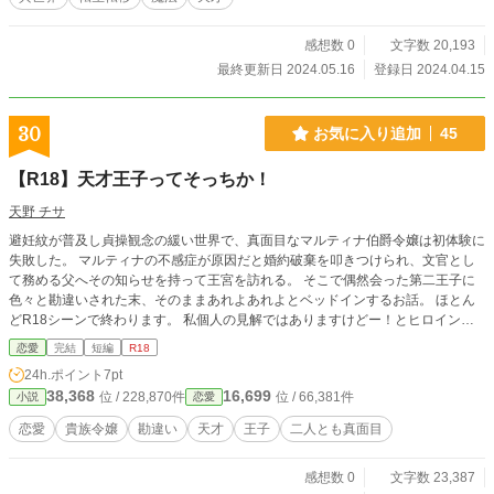
感想数 0
文字数 20,193
最終更新日 2024.05.16
登録日 2024.04.15
30
お気に入り追加
45
【R18】天才王子ってそっちか！
天野 チサ
避妊紋が普及し貞操観念の緩い世界で、真面目なマルティナ伯爵令嬢は初体験に
失敗した。 マルティナの不感症が原因だと婚約破棄を叩きつけられ、文官とし
て務める父へその知らせを持って王宮を訪れる。 そこで偶然会った第二王子に
色々と勘違いされた末、そのままあれよあれよとベッドインするお話。 ほとん
どR18シーンで終わります。 私個人の見解ではありますけどー！とヒロインが
頑張る。 ※設定はかなりふわっとしてます。
恋愛
完結
短編
R18
24h.ポイント
7pt
38,368
16,699
位 / 228,870件
位 / 66,381件
小説
恋愛
恋愛
貴族令嬢
勘違い
天才
王子
二人とも真面目
感想数 0
文字数 23,387