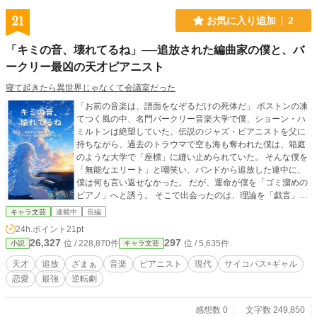
21
お気に入り追加
2
「キミの音、壊れてるね」──追放された編曲家の僕と、バ
ークリー最凶の天才ピアニスト
寝て起きたら異世界じゃなくて会議室だった
「お前の音楽は、譜面をなぞるだけの死体だ」 ボストンの凍
てつく風の中、名門バークリー音楽大学で僕、ショーン・ハ
ミルトンは絶望していた。伝説のジャズ・ピアニストを父に
持ちながら、過去のトラウマで空も海も奪われた僕は、箱庭
のような大学で「座標」に縫い止められていた。 そんな僕を
「無能なエリート」と嘲笑い、バンドから追放した連中に、
僕は何も言い返せなかった。 だが、運命が僕を「ゴミ溜めの
ピアノ」へと誘う。 そこで出会ったのは、理論を「戯言」と
切り捨て、音を「美味しい味」で解釈する、バークリー最凶
キャラ文芸
連載中
長編
の落ちこぼれ少女・メグだった。 彼女の奏でる、和声理論を
24h.ポイント
21pt
蹂躙し、脳漿をかき混ぜるような野生の演奏。 論理と規律を
26,327
297
位 / 228,870件
位 / 5,635件
小説
キャラ文芸
信奉する僕の知性が、彼女のカオスに食い荒らされていく。
「キミの音、壊れてるね。だから、キミが必要なんだよ」 二
天才
追放
ざまぁ
音楽
ピアニスト
現代
サイコパス×ギャル
人の「欠陥品」が重なった瞬間、凍てつくボストンの夜は、
恋愛
最強
逆転劇
世界を震撼させる熱狂の「ブルー・ノート」へと変貌する。
僕を捨てた連中が、僕の「編曲（スコア）」の真価に気づい
た時にはもう遅い。 僕たちはもう、五線譜という名の檻を抜
感想数 0
文字数 249,850