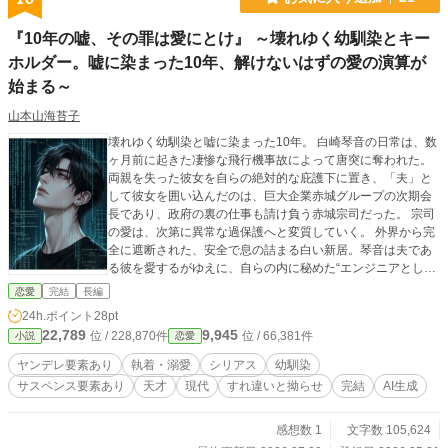
『10年の嘘、その罪は愛にとけ』 ～壊れゆく幼馴染とキー
ホルダー。嘘に染まった10年、解けないはずの愛の演算が
始まる～
山本山海苔子
​壊れゆく幼馴染と嘘に染まった10年。 ​白崎琴音の日常は、数
ヶ月前に起きた凄惨な飛行機事故によって唐突に奪われた。
両親を失った彼女を自らの絶対的な庇護下に置き、「夫」と
して彼女を囲い込んだのは、巨大企業赤城グループの次期会
長であり、政府の裏の仕事も請け負う赤城宗司だった。 ​宗司
の愛は、次第に異常な過保護へと変質していく。 外界から完
全に遮断された、安全で息の詰まる白い新居。琴音は夫であ
る彼を愛するがゆえに、自らの内に秘めた“エンジニアとして
の特異な才能”を隠し、彼が望む「無力で守られるだけの妻」
恋愛
完結
長編
を演じ続けていた。 ​ 両親の命を奪った正体不明のサイバーテ
24h.ポイント
28pt
ロ組織「スパイダー」の影が、再び彼らの周囲で蠢き始めた
22,789
9,945
位 / 228,870件
位 / 66,381件
小説
恋愛
のだ。 ​宗司の執拗なまでの庇護と、彼に狂信的な執着を向け
る女・沙羅。そして、その愛憎劇を特等席で愉しもうとする
ヤンデレ要素あり
執着・溺愛
シリアス
幼馴染
男・瀬戸蓮。 それぞれの業が交錯し、見えない悪意が再び牙
サスペンス要素あり
天才
現代
すれ違いと拗らせ
完結
AI生成
を剥く時。琴音は「守られるだけの妻」でいることをやめ、
長年封印していた指先を動かす決意をする。 ​嘘と執着で塗り
固められた鳥籠を壊し、不器用な者たちが泥臭く「救済」を
感想数 1
文字数 105,624