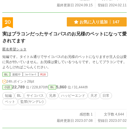
最終更新日 2024.09.15
登録日 2024.02.11
20
お気に入り追加
147
実はブラコンだったサイコパスのお兄様のペットになって愛
されてます
匿名希望ショタ
短編です。タイトル通りでサイコパスのお兄様のペットになりますが主人公は愛
に気が付いていません。お兄様は愛しているつもりです。そしてブラコンです。
よろしければごらんください。
BL
連載中
ｼｮｰﾄｼｮｰﾄ
R18
24h.ポイント
28pt
22,789
5,860
位 / 228,870件
位 / 31,444件
小説
BL
短編
BL
サイコパス
兄弟
ハッピーエンド
天才
日常
ペット
監禁(ヤンデレ)
感想数 1
文字数 4,644
最終更新日 2023.07.08
登録日 2023.07.02