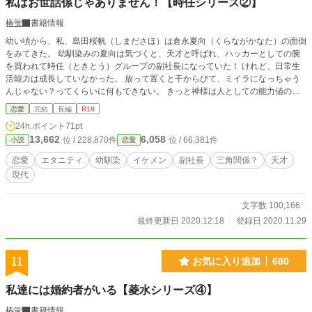
私はお世話係じゃありません！【時任シリーズ②】
椿蛍
書籍情報
幼い頃から、私、島田桜帆（しまださほ）は倉永夏向（くらながかなた）の面倒
をみてきた。 幼馴染みの夏向は気づくと、天才と呼ばれ、ハッカーとしての腕
を買われて時任（ときとう）グループの副社長になっていた！ けれど、日常生
活能力は成長していなかった。 放って置くと干からびて、ミイラになっちゃう
んじゃない？ってくらいに何もできない。 きっと神様は人としての能力値の振
り方を間違えたに違いない。 幼馴染みとして、そんな夏向の面倒を見てきたけ
恋愛
完結
長編
R18
ど、夏向を好きだという会社の秘書の女の子が現れた。 もうお世話係はおしま
24h.ポイント
71pt
いよね？ ★視点切り替えあります。 ★R－１８には※R－１８をつけます。 ★
13,662
6,058
位 / 228,870件
位 / 66,381件
小説
恋愛
飛ばして読むことも可能です。 ★時任シリーズ第２弾
恋愛
エタニティ
幼馴染
イケメン
副社長
三角関係？
天才
現代
文字数 100,166
最終更新日 2020.12.18
登録日 2020.11.29
11
お気に入り追加
680
私達には婚約者がいる【菱水シリーズ④】
椿蛍
書籍情報