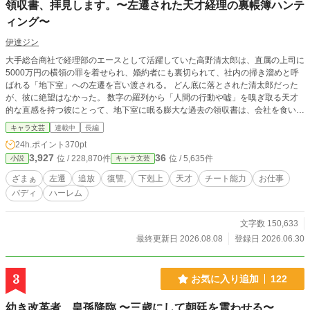
領収書、拝見します。〜左遷された天才経理の裏帳簿ハンテ
ィング〜
伊達ジン
大手総合商社で経理部のエースとして活躍していた高野清太郎は、直属の上司に
5000万円の横領の罪を着せられ、婚約者にも裏切られて、社内の掃き溜めと呼
ばれる「地下室」への左遷を言い渡される。 どん底に落とされた清太郎だった
が、彼に絶望はなかった。 数字の羅列から「人間の行動や嘘」を嗅ぎ取る天才
的な直感を持つ彼にとって、地下室に眠る膨大な過去の領収書は、会社を食い物
にしている腐敗した役員たちの「不正の証拠」の宝庫だったのだ。 イギリスか
キャラ文芸
連載中
長編
ら左遷されてきた凄腕ハッカーの金髪美女クロエをはじめ、社内政治のプロ、国
24h.ポイント
370pt
際金融の専門家、敏腕弁護士、神業の運び屋など、各分野のスペシャリストであ
3,927
36
位 / 228,870件
位 / 5,635件
小説
キャラ文芸
る美女たちを次々と味方につけた清太郎は、静かに牙を研ぐ。 たった1円のズレ
から、対象の社会的地位も財産もすべて奪い去り、息の根を完全に止める。 天
ざまぁ
左遷
追放
復讐,
下剋上
天才
チート能力
お仕事
才経理マンによる、決して感情的にならない「合法的な完全復讐劇」が今、幕を
バディ
ハーレム
開ける！
文字数 150,633
最終更新日 2026.08.08
登録日 2026.06.30
3
お気に入り追加
122
幼き改革者、皇孫降臨 〜三歳にして朝廷を震わせる〜