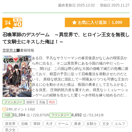
最終更新日 2025.12.02
登録日 2025.11.27
24
お気に入り追加
1,099
召喚軍師のデスゲーム ～異世界で、ヒロイン王女を無視し
て女騎士にキスした俺は！～
雪華慧太
書籍情報
ある日、平凡なサラリーマンの春宮俊彦がなじみの喫茶店か
ら外に出ると、そこは異世界にある小国の城の中だった―
―。 聞けば、この国は野心的な大国の侵略で滅亡の危機に瀕
しており、精霊の予言に従って召喚魔法を発動させたのだと
いう。 異様な状況に混乱して一悶着ありつつも可憐な王女の
訴えに心を動かされた彼は、救国の勇者として立ち上がるこ
とを決意。 圧倒的戦力差を覆すため、得意なシミュレーショ
ンゲームの経験を生かした驚くべき作戦を練り始めるのだっ
た。 手札にあるのは、才色兼備の凄腕女騎士と、魔女と恐れ
ファンタジー
連載中
長編
R15
られる妖艶な魔道士。 じわじわと迫り来る大軍の包囲網に対
24h.ポイント
14pt
し、天才軍師ハルヒコの策謀が炸裂する！
31,394
4,692
位 / 228,870件
位 / 53,341件
小説
ファンタジー
異世界
召喚
軍師
天才
ゲーム
勇者
女騎士
王女
エルフ
美少女