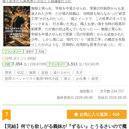
寝て起きたら異世界じゃなくて会議室だった
無能と罵られ、学校を中退させられ、実家の印刷所からも追
放された少年。だが彼の頭脳は、当時誰も知らなかった“経営
工学”そのものだった。 「紙とインクで、この世界のすべてを
ハックする」 行き着いた先は、職人を使い潰す当時の暗黒印
刷業界。だが彼の目は死んでいなかった―― 無能と罵られ、
学校を中退させられて実家（兄の印刷所）からも追放された
少年。 しかし彼には、現代でいう『経営工学』の概念を先取
りしたかのような、圧倒的に合理的な思考力があった。 行き
着いた先は、過酷な労働環境で職人を使い潰す、当時の暗黒
ファンタジー
連載中
長編
ブラック印刷業界。 普通なら絶望するような状況だが、彼の
24h.ポイント
200pt
目は死んでいなかった。 「無駄だらけの生産ライン、非効率
7,354
1,511
位 / 228,870件
位 / 53,341件
小説
ファンタジー
なサプライチェーン……ふん、俺の合理主義なら3日で最適化
（ハック）できるな」 独自の『13の徳目』による徹底した時
歴史
伝記
無双
追放
成り上がり
天才
間管理、業務のカイゼン、さらには大衆の心を掴む圧倒的な
犯罪スペシャリスト集団×時代小説
偉人
お仕事
経営
メディア戦略を駆使し、彼は瞬く間に印刷業界で頭角を現し
ていく。生産性を爆発的に向上させ、あっという間にブラッ
クなライバルたちを逆に圧倒（ハック）してしまう。 だが、
感想数 0
文字数 234,757
彼の野望はそこでは終わらない。 彼が目をつけたのは、激動
最終更新日 2026.08.08
登録日 2026.06.05
の時代における「情報」と「物流」、そして――「金」の仕
組みそのものだった。 精巧な印刷技術と、経済の本質を見抜
く知性。 これらを組み合わせ、彼は植民地（国家）の生命線
7
お気に入り追加
610
である『通貨発行権（紙幣印刷の請負）』を文字通りハッキ
ングし、富と信用をその手に掌握する。 「ただの紙切れに価
【完結】何でも欲しがる義妹が『ずるい』とうるさいので魔
値を与える。これ以上の快感があるか？」 独自のインフラと