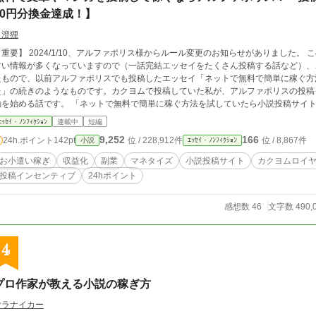
00円分換金達成！】
月澄狸
【重要】 2024/1/10、アルファポリス様からルール変更のお知らせがありました
い情報が多くなっていますので（一話完結エッセイをたくさん投稿する話など）、ご注意ください。 この
たもので、以前アルファポリスでも投稿したエッセイ「ネットで無料で簡単に稼ぐ方
た」の続きのようなものです。カクヨムで投稿していた私が、アルファポリスの投稿
す。 「ネットで無料で簡単に稼ぐ方法を試していたら小説投稿サイトにたどり着いた」 https://www.alphapolis.co.jp/n
vel/206695515/542406915/episode/3276104
ｴｯｾｲ・ﾉﾝﾌｨｸｼｮﾝ
連載中
短編
9,252
166
24h.ポイント
142pt
位 / 228,912件
位 / 8,867件
小説
ｴｯｾｲ・ﾉﾝﾌｨｸｼｮﾝ
お小遣い稼ぎ
収益化
副業
マネタイズ
小説投稿サイト
カクヨムロイ
投稿インセンティブ
24hポイント
感想数 46
文字数 490,
4
プロ作家が教える小説の稼ぎ方
ヤラナイカー