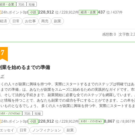
経済・企業
完結
短編
228,912
437
24h.ポイント
0pt
位 / 228,912件
位 / 437件
小説
経済・企業
経済
日常
お仕事
商売
副業
感想数 0
文字数 2,
7
副業を始めるまでの準備
ログ
多くの人々が副業に興味を持つ中、実際にスタートするまでのステップは明確ではあり
るまでの準備」は、あなたが副業をスムーズに始めるための実践的なガイドです。市
価、そして法的な手続きまで、副業開始に必要な全てのステップを網羅しています。
備と情報を持つことで、あなたも副業での成功を手にすることができます。この本を
多いものとなるでしょう。 多くの人々が副業に興味を持つ中、実際にスタートする
「成功への第一歩: 副業を始めるまでの準備」は、あなたが副業をスムーズに始める
ｴｯｾｲ・ﾉﾝﾌｨｸｼｮﾝ
完結
短編
ら、自身のスキルセットの評価、そして法的な手続きまで、副業開始に必要な全ての
228,912
8,867
24h.ポイント
0pt
位 / 228,912件
位 / 8,867
小説
ｴｯｾｲ・ﾉﾝﾌｨｸｼｮﾝ
ではありませんが、適切な準備と情報を持つことで、あなたも副業での成功を手にす
の副業の旅が有意義で実り多いものとなるでしょう。 多くの人々が副業に興味を持つ中、実際にスタートするまでのステップは明
エッセイ
日常
ノンフィクション
副業
ません。 この本「成功への第一歩: 副業を始めるまでの準備」は、あなたが副業をスムーズに始めるための実践的なガイド