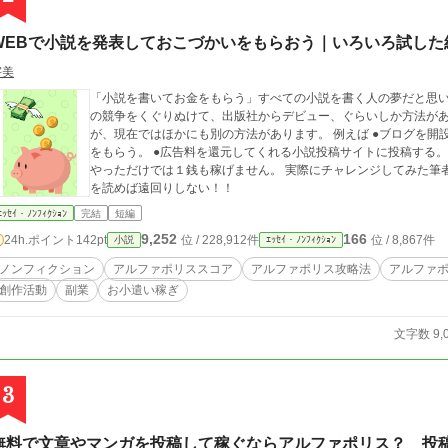
WEBで小説を発表しておこづかいをもらおう｜いろいろ試した
宇美
「小説を書いてお金をもらう」すべての小説を書く人の夢だと思います。 以前なら新人賞や持ち込み
の競争をくぐりぬけて、出版社からデビュー、ぐらいしか方法がありませんでした。 か
が、現在ではほかにも別の方法があります。 例えば ●ブログを開設して小説を載せたページに広告を貼り、広告料
をもらう。 ●広告料を還元してくれる小説投稿サイトに投稿する。 これらをやればお金を稼げるの？ 答えは、ただ
やっただけでは１銭も稼げません。 実際にチャレンジしてみた筆者が一番簡単で確実な方法をご紹介します。 これ
を読めば遠回りしない！！
ｴｯｾｲ・ﾉﾝﾌｨｸｼｮﾝ
完結
短編
9,252
166
24h.ポイント
142pt
位 / 228,912件
位 / 8,867件
小説
ｴｯｾｲ・ﾉﾝﾌｨｸｼｮﾝ
ノンフィクション
アルファポリススコア
アルファポリス攻略法
アルファ
創作活動
副業
お小遣い稼ぎ
文字数 9,
3
無料で文章やマンガを投稿して稼ぐならアルファポリス？ 投稿