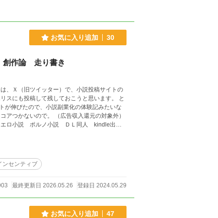
お気に入り追加
30
 創作論 走り書き
リスにも投稿して残しておこうと思います。 と
トが伸びたので、小説副業化の体験記みたいな
コアつかないので。 （広告収入還元の対象外）
ロ小説 ポルノ小説 ＤＬ同人 kindle出版
te FANZA同人 BOOTH Amazon k
インセンティブ
903
最終更新日 2026.05.26
登録日 2024.05.29
お気に入り追加
47