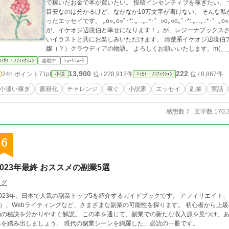
で稼いだお金で本が買いたい。 投稿インセンティブを稼ぎたい。 ついでに長編書ける人になりたい。 10万文字が
目安なのは分かるけど、なかなか10万文字が書けない。 そんな私がアルファポリスでやったこと、感じたことを綴
ったエッセイです。 ｡o○｡o○ﾟ･*:.｡. .｡.:*･゜○o｡○o｡ﾟ･*:.｡. .｡.:*･゜｡o○｡o○ﾟ･*:.｡. 初書籍「婚約破棄された不遇令嬢です
が、イケオジ辺境伯と幸せになります！」が、レジーナブックスさまより発売中です。
いイラストと共にお楽しみいただけます。 清楚系イケオジ辺境伯アレクサンドロ（笑）と、頑張り屋さんの悪役令
嬢（？）クラウディアの物語。 よろしくお願いいたします。m(_ _)m ｡o○｡o○ﾟ･*:.｡. .｡.:*･゜○o｡○o｡ﾟ･*:.｡. .｡.:
*･゜｡o○｡o○ﾟ･*:.｡.
ｴｯｾｲ・ﾉﾝﾌｨｸｼｮﾝ
連載中
ｼｮｰﾄｼｮｰﾄ
13,900
222
24h.ポイント
71pt
位 / 228,912件
位 / 8,867件
小説
ｴｯｾｲ・ﾉﾝﾌｨｸｼｮﾝ
小遣い稼ぎ
書籍化
チャレンジ
稼ぐ
小説家
エッセイ
副業
実話
感想数 7
文字数 170,
6
2023年最終 おススメの副業5選
ログ
023年、日本で人気の副業トップ5を紹介するガイドブックです。 アフィリエイト、プログラミング、治験アルバイト、転売（E
）、Webライティングなど、さまざまな副業の可能性を探ります。 初心者から上級者まで、それぞれの副業の始め方、稼ぎ方、成
訣を分かりやすく解説。 この本を通じて、副業での新たな収入源を見つけ、あなたのキャリアをさらに豊かにするための第一
歩を踏み出しましょう。 現代の副業シーンを網羅した、必読の一冊です。