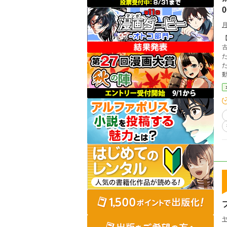
古
動を始める話で
o