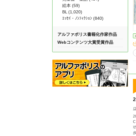
絵本 (59)
BL (1,020)
ｴｯｾｲ・ﾉﾝﾌｨｸｼｮﾝ (840)
アルファポリス書籍化作家作品
Webコンテンツ大賞受賞作品
2
C
功の秘