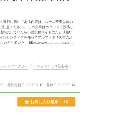
。 この連載に書いてある内容は、ルール変更以前の
文章はカクヨムで投稿し
法を試していたら小説投稿サイトにたどり着い
インセンティブを知ってアルファポリスでの活
ヤルティプログラム
アルファポリス初心者
063
最終更新日 2026.07.10
登録日 2020.09.14
お気に入り追加
16