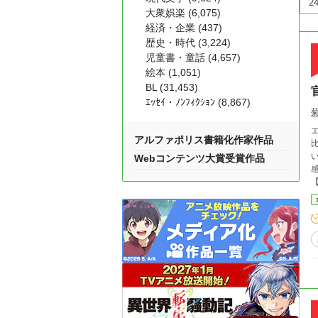
大衆娯楽 (6,075)
経済・企業 (437)
歴史・時代 (3,224)
児童書・童話 (4,657)
絵本 (1,051)
BL (31,453)
ｴｯｾｲ・ﾉﾝﾌｨｸｼｮﾝ (8,867)
エ
アルファポリス書籍化作家作品
Webコンテンツ大賞受賞作品
i