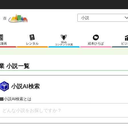
Web
稿漫画
レンタル
絵本ひろば
ビジ
コンテンツ大賞
業 小説一覧
小説AI検索
小説AI検索とは