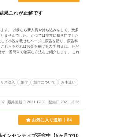
結果これが正解です
をして、幾多
つては非常に狭き門でした
ポリス収入
創作
創作について
お小遣い
037
最終更新日 2021.12.31
登録日 2021.12.26
お気に入り追加
84
インセンティブ研究中【5ヶ月で10