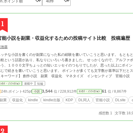
1
官能小説を副業・収益化するための投稿サイト比較 投稿遍歴
菊池葵
ッチな小説を書くのが副業になった私の経験を書いていこうと思います。 もともとは、Ｘ（旧ツイッター）で、小説投稿サイトの
比較という話題があり、私なりにいろいろ書きました。 せっかくなので、アルファポ
いう、１０００文字ちょっとの短いエッセイのつもりでしたが、思った以上にポイン
感じで続きを書いていこうと思います。 ポイントが多くても文字数が基準以下だとス
【キーワード】 創作小説 副業 収益化 マネタイズ インセンティブ 官能小説 エ
アルファポリス ノクターンノベルズ ムーンライトノベルズ ミッドナイトノベルズ DLsi
ｴｯｾｲ・ﾉﾝﾌｨｸｼｮﾝ
連載中
短編
ndle出版 KDP アカウント停止
3,544
61
24h.ポイント
425pt
位 / 228,912件
位 / 8,867件
小説
ｴｯｾｲ・ﾉﾝﾌｨｸｼｮﾝ
副業
収益化
kindle
kindle出版
KDP
DL同人
官能小説
DLsite
感想数 1
文字数 18,
2