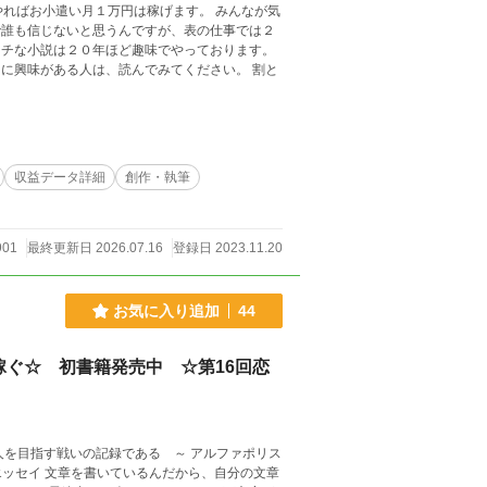
お小遣い月１万円は稼げます。 みんなが気
で誰も信じないと思うんですが、表の仕事では２
ッチな小説は２０年ほど趣味でやっております。
収益データ詳細
創作・執筆
901
最終更新日 2026.07.16
登録日 2023.11.20
お気に入り追加
44
ぐ☆ 初書籍発売中 ☆第16回恋
戦いの記録である ～ アルファポリス
、自分の文章