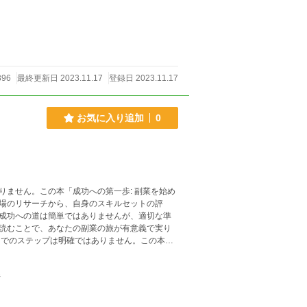
396
最終更新日 2023.11.17
登録日 2023.11.17
お気に入り追加
0
ません。この本「成功への第一歩: 副業を始め
場のリサーチから、自身のスキルセットの評
成功への道は簡単ではありませんが、適切な準
読むことで、あなたの副業の旅が有意義で実り
までのステップは明確ではありません。この本
ための実践的なガイドです。市場のリサーチか
ステップを網羅しています。成功への道は簡単
件
ることができます。この本を読むことで、あな