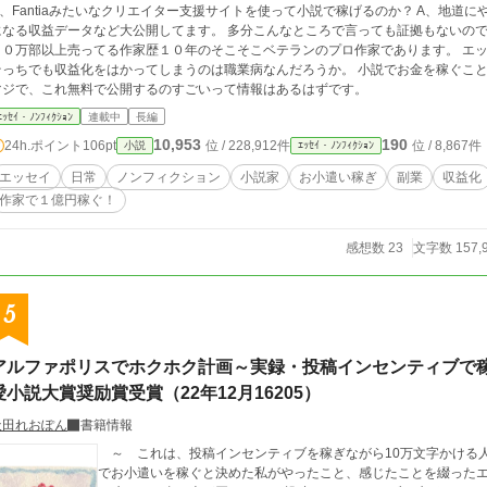
Q、Fantiaみたいなクリエイター支援サイトを使って小説で稼げるのか？ A、地道にやれば
になる収益データなど大公開してます。 多分こんなところで言っても証拠もないの
００万部以上売ってる作家歴１０年のそこそこベテランのプロ作家であります。 エ
っちでも収益化をはかってしまうのは職業病なんだろうか。 小説でお金を稼ぐことに興味がある人は、読んでみてください。 割と
マジで、これ無料で公開するのすごいって情報はあるはずです。
ｴｯｾｲ・ﾉﾝﾌｨｸｼｮﾝ
連載中
長編
10,953
190
24h.ポイント
106pt
位 / 228,912件
位 / 8,867件
小説
ｴｯｾｲ・ﾉﾝﾌｨｸｼｮﾝ
エッセイ
日常
ノンフィクション
小説家
お小遣い稼ぎ
副業
収益化
作家で１億円稼ぐ！
感想数 23
文字数 157,
5
アルファポリスでホクホク計画～実録・投稿インセンティブで稼
愛小説大賞奨励賞受賞（22年12月16205）
天田れおぽん
書籍情報
～ これは、投稿インセンティブを稼ぎながら10万文字かける人を目指す
でお小遣いを稼ぐと決めた私がやったこと、感じたことを綴ったエッセイ 文章を書いているんだから