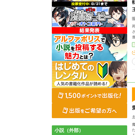
小説（外部）
た。 変態気味なご主人様に一人で突っ込みを入