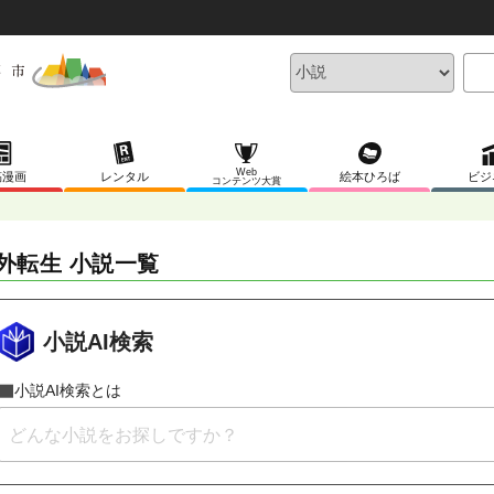
Web
稿漫画
レンタル
絵本ひろば
ビジ
コンテンツ大賞
外転生 小説一覧
小説AI検索
小説AI検索とは