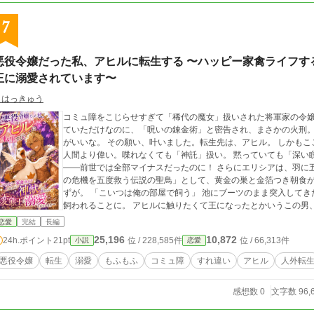
7
悪役令嬢だった私、アヒルに転生する 〜ハッピー家禽ライフす
王に溺愛されています〜
うはっきゅう
コミュ障をこじらせすぎて「稀代の魔女」扱いされた将軍家の令嬢
ていただけなのに、「呪いの錬金術」と密告され、まさかの火刑。 ——来世は、喋らなくても生きていける生き
がいいな。 その願い、叶いました。転生先は、アヒル。 しかもここはアヒルを神獣として崇めるファビアナ王国。
人間より偉い。喋れなくても「神託」扱い。 黙っていても「深い
——前世では全部マイナスだったのに！ さらにエリシアは、羽に五つの星紋を持つ超VIP・五連星のアヒル。 「国
の危機を五度救う伝説の聖鳥」として、黄金の巣と金箔つき朝食が与えら
ずが。 「こいつは俺の部屋で飼う」 池にブーツのまま突入してきた暴君・シグリス王に溺愛（物理）され、王宮で
飼われることに。 アヒルに触りたくて王になったとかいうこの男
前を「クロワッサン」にするし——やばい。 しかも国は戦争中。のんびりアヒルライフどころじゃない！ エリシア
恋愛
完結
長編
は決意する。 前世で誤解されまくった「喋らなくても意思を伝えるスキ
25,196
10,872
24h.ポイント
21pt
位 / 228,585件
位 / 66,313件
小説
恋愛
泣けて、もふもふ。 コミュ障悪役令嬢×アヒル転生×わけあり暴
※イラストはいずれもAIを使用して作成しています ※校正にAIを
悪役令嬢
転生
溺愛
もふもふ
コミュ障
すれ違い
アヒル
人外転
感想数 0
文字数 96,