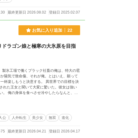
130
最終更新日 2026.08.02
登録日 2025.02.07
お気に入り追加
22
りドラゴン娘と極寒の大氷原を目指
雹
ぽか陽気で致命傷、それが俺。とはいえ、願って
決意する。 異世界での目標を決
された王女と聞いて大変に驚いた。彼女は強い
い。 俺の身体を食べさせ冷やしたらなんと、俺
リゼリア曰く、この世界は
は広大な極寒の大氷原があり、彼女は涼しいと
緒に旅することにした。 道中、魔物や
初は単なる氷だったのが、氷スライム、氷クラ
人公
人外転生
美少女
無双
進化
転覆を狙った悪い宰相を倒した俺は、周囲の人か
475
最終更新日 2026.04.21
登録日 2026.04.17
世界で一番「激熱」な場所だと。 さらに、氷の
あることを――。