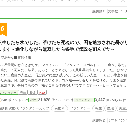
感想数 0
文字数 341,
6
転生したら氷でした。溶けたら死ぬので、国を追放された暑が
します～進化しながら無双したら各地で伝説を刻んでた～
青空あかな
書籍情報
世界最弱の存在とは何か。 スライム？ ゴブリン？ コボルド？ ……違う、氷だ。 製氷工場で働くブラック社畜の俺は、特大の
に当たって死んだ。結果、あろうことか氷となって異世界転生してしまった。 ぽか
ない二度目の人生だ。 俺は絶対に生き残って、この新しい人生……もとい氷生を目一杯楽しもうと
めた矢先、俺は森で高熱で倒れているドラゴン娘――リゼリアを助ける。母国を追放
火魔法スキルを持つものの、熱がこもる体質のせいですぐにオーバーヒートするらし
氷属性の魔物に進化できるシークレットスキルを得た！ レベルアップすれば強くなって生き残れる！ 
ファンタジー
完結
長編
R15
過去に起きた戦争の影響により、世界的に気温が高くなってしまったとのこと。北に
21,878
3,447
24h.ポイント
28pt
位 / 228,585件
位 / 53,247件
小説
ファンタジー
ころで暮らしたいから目指していると話す。 俺も「溶けて死ぬ」危機から脱出したいので、一
ら危険な悪人やらと戦い、地道ながらも俺は少しずつ進化して強くなっていく。 最
第6回次世代ファンタジーカップ
異世界
ファンタジー
転生
魔法
男主
ゲ、氷ミミック、氷ゴーレム、さらには最強の氷騎士に進化した！ 最終的に、国家
「国を救ってくれてありがとう、氷結の大魔人様！」ととても感謝される。 そして、俺はまだ知らなかった。 目指す大氷原は豊富
感想数 0
文字数 170,
な地下資源が埋まっており、人間だけでなく、亜人や魔族までもが奪い合っている、
言葉がわかる俺は、「地下資源の場所を知りたい」彼らにとって極めて重要な存在で