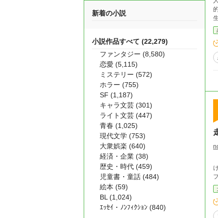
人
新着の小説
小説作品すべて (22,279)
ファンタジー (8,580)
恋愛 (5,115)
ミステリー (572)
ホラー (755)
SF (1,187)
キャラ文芸 (301)
ライト文芸 (447)
青春 (1,025)
現代文学 (753)
大衆娯楽 (640)
n
経済・企業 (38)
歴史・時代 (459)
児童書・童話 (484)
絵本 (59)
BL (1,024)
ｴｯｾｲ・ﾉﾝﾌｨｸｼｮﾝ (840)