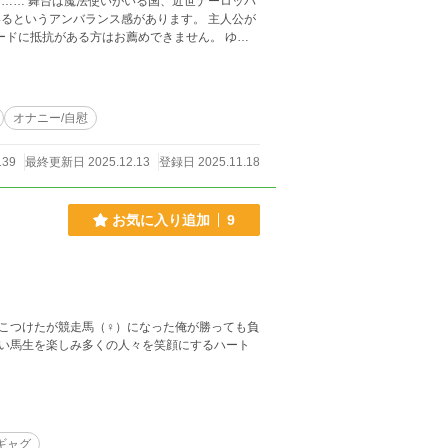
ーロッパ
いうアンバランス感があります。 主人公が
ードに抵抗がある方はお薦めできません。 ゆる
オナニー/自慰
139
最終更新日 2025.12.13
登録日 2025.11.18
お気に入り追加
9
こつけたが競走馬（♀）になった俺が勝っても負
い馬生を楽しみ多くの人々を笑顔にするハート
ギャグ