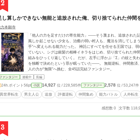
2
足し算しかできない無能と追放された俺、切り捨てられた仲間
他力本願寺
「他人の力を足すだけの寄生能力」――そう蔑まれ、追放された記憶喪失の青年シグ。
風しか起こせない少女も、治癒の弱い村人も、魔法を消してしまう
手”へ変えられる能力だった。 神託にすべてを任せる王国では、弱い加護、貧民、小さな被害が最初から数えられ
ていない。シグは銀髪の相棒イネラをはじめ、切り捨てられた仲
組みをひっくり返していく。 だが、左手に浮かぶ「Σ」の紋と失われた記憶の先には、彼がかつて仲間全員の運命
を独断で決めたという罪が眠っていた――。 無能逆転、仲間救済、能力バトル、微恋愛。数学知識不要。弱者一万
人の力が“無限”へ挑む、全45話完結ファンタジー。
ファンタジー
連載中
長編
14,927
2,578
24h.ポイント
56pt
位 / 228,585件
位 / 53,247件
小説
ファンタジー
異世界転生
男主人公
追放
評価逆転
仲間集め
能力バトル
人外転生
感想数 0
文字数 118,
3