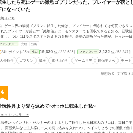
転生したら死にゲーの雑魚ゴブリンだった。プレイヤーが落と
王になっていた
唯崎りいち
死にゲー世界の最弱ゴブリンに転生した俺は、プレイヤーに倒されては何度でもリス
されたプレイヤーが落とす「経験値」は、モンスターでも回収できると知る。経験値
進化し、ついにはラスボスすら超える力を獲得。最弱の雑魚だった俺が、たった一日
ファンタジー
完結
短編
19,630
3,132
24h.ポイント
35pt
位 / 228,585件
位 / 53,247件
小説
ファンタジー
人外転生
ゴブリン
魔王
成り上がり
ゲーム世界
最強主人公
チート
感想数 0
文字数 3,
4
愛玩性具より愛を込めて~オ○ホに転生した私~
キョクトウシラニチ
魔法使いヘインリヒ・ゼルナーのオナホとして転生した元日本人のリコは、毎日ご主
れつつ、ヘインリヒやその屋敷で働く人々をただ見守っているが、その日常はとある