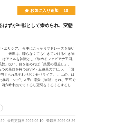
お気に入り追加
10
るはずが神獣として崇められ、変態
・エリシア。 夜中にこっそりマドレーヌを焼い
物
瞑想」扱い。目を細めれば「慈愛の眼差し」。
れる至れり尽くせりライフ。 ……の、は
、四六時中撫でてくるし冠羽をくるくるするし 名
ル」、今世では——武器にする。 笑えて、
君の、新感覚すれ違いファンタジー、ここに開幕！
使用しています
生
659
最終更新日 2026.05.10
登録日 2026.03.26