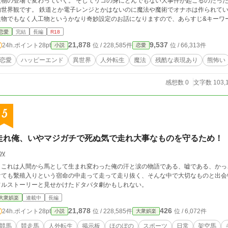
物の登場で変わっていく。 そしてリコの身にとんでもない大事件が起こるのだった…… 舞台は魔法使いがいる国、近世ナ
的世界観です。 鉄道とか電子レンジとかはないのに魔法や魔術でオナホは作られていると
生物でもなく人工物というかなり奇妙設定のお話になりますので、あらすじ&キーワ
ーいラブコメです。この作品はムーンライトノベルズ様でも掲載しております。
恋愛
完結
長編
R18
21,878
9,537
24h.ポイント
28pt
位 / 228,585件
位 / 66,313件
小説
恋愛
恋愛
ハッピーエンド
異世界
人外転生
魔法
残酷な表現あり
熊怖い
感想数 0
文字数 103,
5
走れ俺、いやマジガチで死ぬ気で走れ大事なものを守るため！
oy
これは人間から馬として生まれ変わった俺の汗と涙の物語である、嘘である、かっ
けても繫殖入りという宿命の中走って走って走り抜く、そんな中で大切なものと出会
フルストーリーと見せかけたドタバタ劇かもしれない。
大衆娯楽
連載中
長編
21,878
426
24h.ポイント
28pt
位 / 228,585件
位 / 6,072件
小説
大衆娯楽
競馬
競走馬
人外転生
掲示板
ほのぼの
スポーツ
日常
架空馬