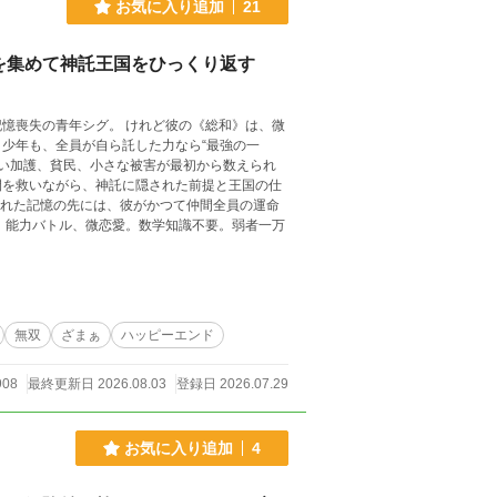
お気に入り追加
21
を集めて神託王国をひっくり返す
 けれど彼の《総和》は、微
少年も、全員が自ら託した力なら“最強の一
間を救いながら、神託に隠された前提と王国の仕
無双
ざまぁ
ハッピーエンド
908
最終更新日 2026.08.03
登録日 2026.07.29
お気に入り追加
4