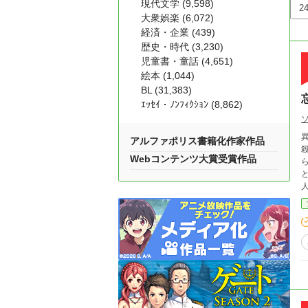
現代文学 (9,598)
大衆娯楽 (6,072)
経済・企業 (439)
歴史・時代 (3,230)
児童書・童話 (4,651)
絵本 (1,044)
BL (31,383)
ｴｯｾｲ・ﾉﾝﾌｨｸｼｮﾝ (8,862)
アルファポリス書籍化作家作品
殺し過ぎた…
Webコンテンツ大賞受賞作品
られなかった。
と転生
人間