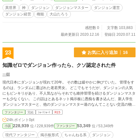
らをどうぞ。 ※ ※１とついた話は、前書きを読んだうえで、お進みください
異世界
神
ダンジョン
ダンジョンマスター
ダンジョン運営
ダンジョン経営
権能
大山たろう
感想数 0
文字数 103,883
最終更新日 2020.12.16
登録日 2020.07.11
23
お気に入り追加
16
知識ゼロでダンジョン作ったら、クソ認定された件
一樹
現代日本にダンジョンが現れて20年。 その数は緩やかに伸びていた。 管理をす
るのは、ランダムに選ばれた老若男女。 どこでもそうだが、ダンジョンの人気
にもピンキリがあり、不人気ながらそれでも維持管理を続けるダンジョンマスタ
ーも少なくない。 この話はとあるネット掲示板に愚痴を書き込んだ、新人学生
ダンジョンマスターと、他のダンジョンマスター達のなんてことない交流の物語
である。
ファンタジー
完結
ｼｮｰﾄｼｮｰﾄ
R15
24h.ポイント
0pt
228,939
53,349
位 / 228,939件
位 / 53,349件
小説
ファンタジー
現代ファンタジー
掲示板形式
ちゃんねる系
ダンジョン