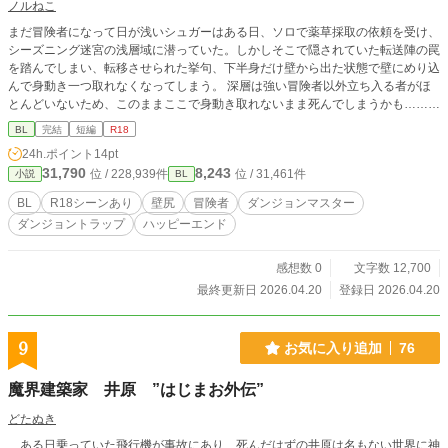
ノルねこ
まだ冒険者になって日が浅いシュガーはある日、ソロで薬草採取の依頼を受け、
シーズニング迷宮の浅層域に潜っていた。しかしそこで隠されていた転送陣の罠
を踏んでしまい、転移させられた挙句、下半身だけ壁から出た状態で壁にめり込
んで身動き一つ取れなくなってしまう。 深層は強い冒険者以外立ち入る者がほ
とんどいないため、このままここで身動き取れないまま死んでしまうかも……と
気弱になるシュガーだったが、ちょうどそこへS級冒険者として有名なソルトが
BL
完結
短編
R18
通りがかりーー。 Ｓ級冒険者×Ｅ級冒険者
24h.ポイント
14pt
31,790
8,243
位 / 228,939件
位 / 31,461件
小説
BL
BL
R18シーンあり
壁尻
冒険者
ダンジョンマスター
ダンジョントラップ
ハッピーエンド
感想数 0
文字数 12,700
最終更新日 2026.04.20
登録日 2026.04.20
9
お気に入り追加
76
魔界建築家 井原 ”はじまお外伝”
どたぬき
ある日乗っていた飛行機が事故にあり、死んだはずの井原は名もない世界に神