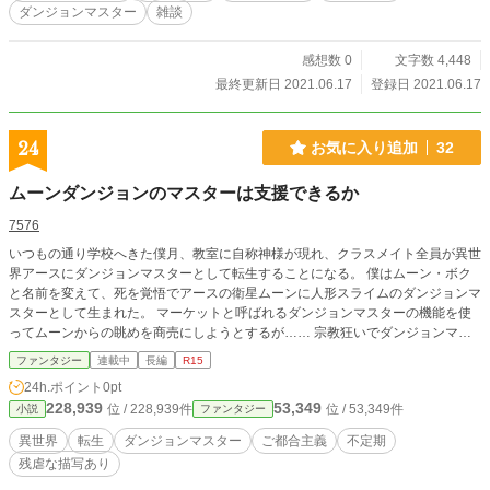
ダンジョンマスター
雑談
感想数 0
文字数 4,448
最終更新日 2021.06.17
登録日 2021.06.17
24
お気に入り追加
32
ムーンダンジョンのマスターは支援できるか
7576
いつもの通り学校へきた僕月、教室に自称神様が現れ、クラスメイト全員が異世
界アースにダンジョンマスターとして転生することになる。 僕はムーン・ボク
と名前を変えて、死を覚悟でアースの衛星ムーンに人形スライムのダンジョンマ
スターとして生まれた。 マーケットと呼ばれるダンジョンマスターの機能を使
ってムーンからの眺めを商売にしようとするが…… 宗教狂いでダンジョンマス
ターの殲滅を叫ぶハイエルフ達や騒動を巻き起こす元クラスメイト達、争いをや
ファンタジー
連載中
長編
R15
められないアースの人々、そして第二の衛星ムシュガルドの存在を知る。 次第
24h.ポイント
0pt
に巻き込まれ始めたボクはこの過酷な世界で気に入った者たちを支援できるだろ
228,939
53,349
位 / 228,939件
位 / 53,349件
小説
ファンタジー
うか？
異世界
転生
ダンジョンマスター
ご都合主義
不定期
残虐な描写あり