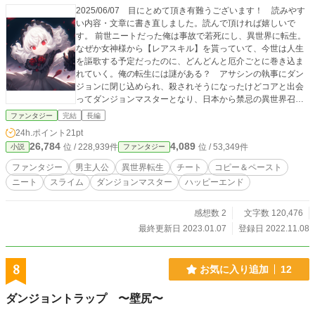
2025/06/07 目にとめて頂き有難うございます！ 読みやす
い内容・文章に書き直しました。読んで頂ければ嬉しいで
す。 前世ニートだった俺は事故で若死にし、異世界に転生。
なぜか女神様から【レアスキル】を貰っていて、今世は人生
を謳歌する予定だったのに、どんどんと厄介ごとに巻き込ま
れていく。俺の転生には謎がある？ アサシンの執事にダン
ジョンに閉じ込められ、殺されそうになったけどコアと出会
ってダンジョンマスターとなり、日本から禁忌の異世界召喚
を受けた高校生たちを救う為に、属性ニートで怠惰な俺は仕
ファンタジー
完結
長編
方なくガンバル。 2024/11/06 無謀にもこの長編が初投稿で
24h.ポイント
21pt
す。ちょうど（無職）が流行ってた時期で乗っかって書いた
26,784
4,089
位 / 228,939件
位 / 53,349件
小説
ファンタジー
感じです。 何度も消そうと思ったのですがたまに読んでくだ
さる有り難い方々がいらっしゃるので残しています。 ご不満
ファンタジー
男主人公
異世界転生
チート
コピー＆ペースト
な点が数多くあると思いますがどうか最後までお付き合いい
ニート
スライム
ダンジョンマスター
ハッピーエンド
ただけると嬉しいです。
感想数 2
文字数 120,476
最終更新日 2023.01.07
登録日 2022.11.08
8
お気に入り追加
12
ダンジョントラップ 〜壁尻〜