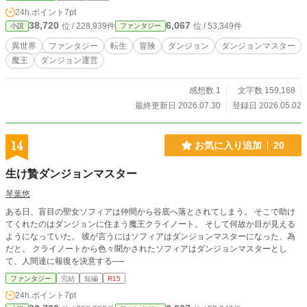
24h.ポイント
7pt
38,720
6,067
位 / 228,939件
位 / 53,349件
小説
ファンタジー
異世界
ファンタジー
転生
冒険
ダンジョン
ダンジョンマスター
魔王
ダンジョン運営
感想数 1
文字数 159,168
最終更新日 2026.07.30
登録日 2026.05.02
14
お気に入り追加
20
生け贄ダンジョンマスター
琴葉悠
ある日、盲目の聖女ソフィアは仲間から谷底へ落とされてしまう。 そこで助け
てくれたのはダンジョンに住まう魔王クライノート。 そして何故か目が見える
ようになっていた。 彼が言うにはソフィアはダンジョンマスターになった、為
だと。 クライノートから色々聞かされたソフィアはダンジョンマスターとし
て、人間達に報復を決意する──
ファンタジー
完結
短編
R15
24h.ポイント
7pt