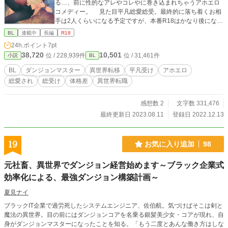
る…、前に性的なアレやコレやに巻き込まれちゃうアホエロ
コメディー。 見た目平凡総愛総受。最終的に落ち着くお相
手は2人くらいになる予定ですが、本番R18はかなり後になり
ます。 ゆっくり更新！！ ※ムーンでも連載してます。 ※こ
BL
連載中
長編
R18
の小説はゲームやアプリを使うシーンが多々出てきますが、
24h.ポイント
7pt
あくまでも小説内の架空のゲーム又架空のアプリですので詳
38,720
10,501
位 / 228,939件
位 / 31,461件
小説
BL
細等を配信元へ問い合わせるなどのアクションはご遠慮下さ
い。
BL
ダンジョンマスター
異世界転移
平凡受け
アホエロ
総愛され
総受け
体格差
異世界転職
感想数 2
文字数 331,476
最終更新日 2023.08.11
登録日 2022.12.13
19
お気に入り追加
98
元社畜、異世界でダンジョン経営始めます～ブラック企業式
効率化による、最強ダンジョン構築計画～
夏見ナイ
ブラックIT企業で過労死したシステムエンジニア、佐伯航。気づけばそこは剣と
魔法の異世界。目の前にはダンジョンコアを名乗る銀髪美少女・コアが現れ、自
身がダンジョンマスターになったことを知る。「もう二度とあんな働き方はしな