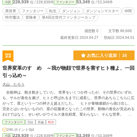
228,939
53,349
位 / 228,939件
位 / 53,349件
小説
ファンタジー
異世界
ファンタジー
転生
ダンジョン
ダンジョンマスター
仲間
時空魔法
冒険者
第4回次世代ファンタジーカップ
感想数 0
文字数 86,668
最終更新日 2024.04.27
登録日 2024.04.01
22
お気に入り追加
16
世界変革のすゝめ ～我が物顔で世界を害すヒト種よ、一回
引っ込め～
大山 たろう
全能神は、飽き飽きしていた。 世界をいくつか作ったが、その世界のいずれ
も、サルが進化を遂げ、ヒトと呼ばれるまでに成長し、世界のあちらこちらに広
がって、星という一つの枠さえ超えだした。 ヒトが食物連鎖から抜け出し、
完全とはいかないものの、星の征服者となったこの世界。動物の進化が見込める
わけではなく、せいぜいがウイルス進化程度。変わらない、そんな世界。 そ
れを変えるべく、神はある男を呼び出した。そして権能の一部を委託した。
ファンタジー
完結
長編
R15
そして二人は、世界を変革する。 ※小説家になろう様にも掲載しています ※
24h.ポイント
0pt
『魔力極振りの迷宮探索』をお読みいただけると、なおお楽しみいただけると思
228,939
53,349
位 / 228,939件
位 / 53,349件
小説
ファンタジー
います。 ※多量のネタバレを含みます、他の作を読む予定がある方は先にそち