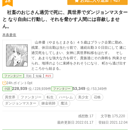
28
お気に入り追加
427
社畜のおじさん過労で死に、異世界でダンジョンマスター
と なり自由に行動し、それを脅かす人間には容赦しませ
ん。
本条蒼依
山本優（やまもとまさる）４５歳はブラック企業に勤め、
残業、休日出勤は当たり前で、連続出勤３０日目にして 遂に
過労死をしてしまい、女神に異世界転移をはたす。 そし
て、あまりな強大な力を得て、貴族達にその身柄を 拘束させ
られ、地球のように束縛をされそうになり、 町から逃げ出す
ところから始まる。
ファンタジー
完結
短編
R15
24h.ポイント
0pt
228,939
53,349
位 / 228,939件
位 / 53,349件
小説
ファンタジー
異世界
ファンタジー
転生
ハーレム
美少女
召喚
ダンジョンマスター
錬金術師
魔法
感想数 17
文字数 175,220
最終更新日 2022.01.17
登録日 2021.12.04