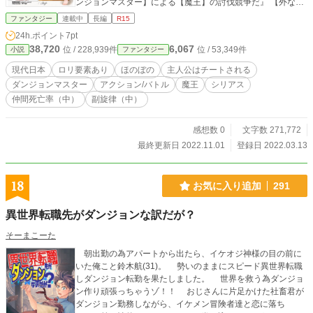
ンジョンマスター】による【魔王】の討伐競争だ』 【外なる
神】から宣告された各ダンジョンマスターと全人類の協力、
ファンタジー
連載中
長編
R15
騙し合い、技術融合、チートの何でもありの全面戦争。 勝つ
24h.ポイント
7pt
のは【ダンジョンマスター】か、それとも【人類】か。 様々
38,720
6,067
位 / 228,939件
位 / 53,349件
小説
ファンタジー
な思考が交錯する中、【ダンジョンマスター】に秘められた
大いなる謎と過去が明かされて行く。 そして、戦いの終末に
現代日本
ロリ要素あり
ほのぼの
主人公はチートされる
待つ【外なる神】の真意とは⋯⋯！ 今ここに、【ダンジョン
ダンジョンマスター
アクション/バトル
魔王
シリアス
マスター】と【人類】と【魔王】の全てを賭けたゲームが幕
仲間死亡率（中）
副旋律（中）
を開ける。 ※ガチシリアスシーンを多目、読み易さを重視し
た多視点で描いています。 ◾️◆◾️◆◾️◆◾️◆◾️◆◾ こちらは前作
『ダンジョンマスターは魔王ではありません！？』の続編に
感想数 0
文字数 271,772
なります。 そちらから見ていただけますとより楽しめます。
最終更新日 2022.11.01
登録日 2022.03.13
18
お気に入り追加
291
異世界転職先がダンジョンな訳だが？
そーまこーた
朝出勤の為アパートから出たら、イケオジ神様の目の前に
いた俺こと鈴木航(31)。 勢いのままにスピード異世界転職
しダンジョン転勤を果たしました。 世界を救う為ダンジョ
ン作り頑張っちゃうゾ！！ おじさんに片足かけた社畜君が
ダンジョン勤務しながら、イケメン冒険者達と恋に落ち