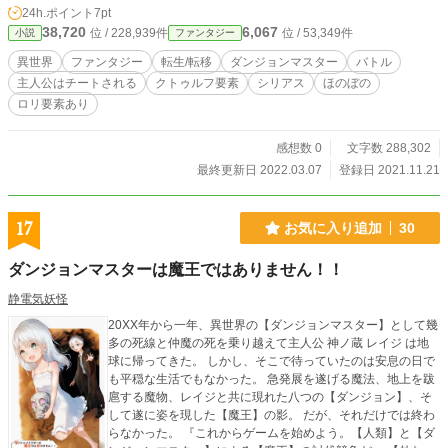
さったのは『Afragi』さんです！（作者のツイッターから追う
24h.ポイント
7pt
ことができます） とても綺麗でやんちゃなゼーレちゃんと困
38,720
6,067
位 / 228,939件
位 / 53,349件
小説
ファンタジー
っているレイジくんをありがとうございます！ ◾️◆◾️◆◾️◆◾️◆
◾️◆◾ Twitter ＠Seidenki＿youkai 静電気妖怪で検索しても出る
異世界
ファンタジー
転生/転移
ダンジョンマスター
バトル
と思います。
主人公はチートされる
クトゥルフ要素
シリアス
ほのぼの
ロリ要素あり
感想数 0
文字数 288,302
最終更新日 2022.03.07
登録日 2021.11.21
17
お気に入り追加
30
ダンジョンマスターは魔王ではありません！！
静電気妖怪
20XX年から一年、異世界の【ダンジョンマスター】として幾
多の死線と仲魔の死を乗り越えて主人公 神ノ蔵 レイジ は地
球に帰ってきた。 しかし、そこで待っていたのは安息の日で
も平穏な生活でもなかった。 急発展を遂げる魔法、地上を跋
扈する魔物、レイジと共に現れた八つの【ダンジョン】、そ
して遂に姿を現した【魔王】の影。 だが、それだけでは終わ
らなかった。 『これからゲームを始めよう。【人類】と【ダ