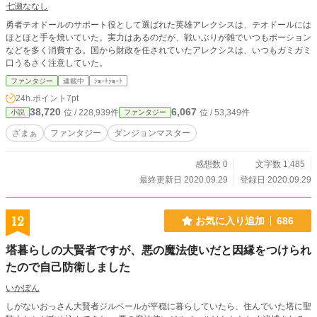
七瀬ななし
勇者テオドールのサポート役として選ばれた英雄アレクシスは、テオドールには
ほとほと手を焼いていた。実力はあるのだが、戦いぶりが雑でいつもポーション
などを多く消費する。国から財政を任されていたアレクシスは、いつもガミガミ
口うるさく注意していた。
ファンタジー
連載中
ｼｮｰﾄｼｮｰﾄ
24h.ポイント
7pt
38,720
6,067
位 / 228,939件
位 / 53,349件
小説
ファンタジー
ざまぁ
ファンタジー
ダンジョンマスター
感想数 0
文字数 1,485
最終更新日 2020.09.29
登録日 2020.09.29
12
お気に入り追加
686
塔暮らしの大賢者ですが、悪の魔法使いだと因縁をつけられ
たので自己防衛しました
いかぽん
しがないおっさん大賢者ジルベールが平穏に暮らしていたら、住んでいた塔に聖