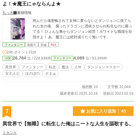
よ！★魔王にゃならんよ★
ちっき
書籍情報
死んだら魂密輸されて女神に要らないとダンジョンに捨てら
れた女の魂、 腐ったドラゴンに憑依させられ転生なのに腐っ
てる！ ひょんな事からダンジョン経営！ホワイトな職場を目
指すよ！ あ、魔王には絶対成りたく無いです。
ファンタジー
連載中
長編
R15
24h.ポイント
21pt
26,784
4,089
位 / 228,939件
位 / 53,349件
小説
ファンタジー
異世界
ファンタジー
転生
魔法
人外
ダンジョンマスター
女主人公
ほのぼの
ざまぁ
感想数 10
文字数 32,044
最終更新日 2025.10.18
登録日 2023.02.03
7
お気に入り追加
43
異世界で【無職】に転生した俺はニートな人生を謳歌する。
ミカン♬