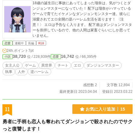
18歳の誕生日に事故にあってしまった瑠奈は、気がつくとダ
ンジョンマスターになっていた！ 配下は瑠奈がハマっている
ゲームで育てたイケメンなダンジョンモンスター達。彼らに
溺愛されてエロ全開の逆ハーレム生活を送ります！ 〈注
意！〉 エロは予告なく入ります。 配下達はダンジョンマスタ
ーを崇拝しているので、他の人間は家畜ぐらいにしか思って
いません。
恋愛
連載中
長編
R18
24h.ポイント
7pt
38,720
16,742
位 / 228,939件
位 / 66,395件
小説
恋愛
女主人公
ゲーム
異世界
チート
エロ
ダンジョンマスター
執事
人外
逆ハーレム
感想数 2
文字数 12,894
最終更新日 2023.04.04
登録日 2023.03.22
11
お気に入り追加
15
勇者に手柄も恋人も奪われてダンジョンで殺されたのでサク
っと復讐します！