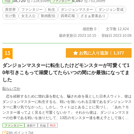
38,720
6,067
位 / 228,939件
位 / 53,349件
小説
ファンタジー
異世界
ファンタジー
転生
ダンジョンマスター
ダンジョン育成
生け贄
女主人公
動画配信
因果応報
ざまぁ要素あり
感想数 0
文字数 12,424
最終更新日 2023.10.15
登録日 2023.10.08
15
お気に入り追加
1,377
ダンジョンマスターに転生したけどモンスターが可愛くて1
0年引きこもって溺愛してたらいつの間にか最強になってま
した
貼らいでか
恋を経験するために惚れ薬を飲むも、騙され命を落とした日本人ウィト。彼は
ダンジョンマスターに転生するも、戦いを強いられる立場であるダンジョンマス
ターに乗り気でなかった。しかし、ウィトはとあることに気づく。 「あれ？モ
ンスター達ってよく見ると可愛くないか？」 それから彼は、ダンジョンマスタ
ーの仕事である戦いを放りだして、13匹のモンスター達を教え子として強く美
しく育てることに生きる意味を見出していく。 そして10年後、ひょんなことか
ファンタジー
連載中
長編
R15
らモンスター達は美少女の姿を取るようになり、ウィトに恩を返そうと頑張るの
24h.ポイント
7pt