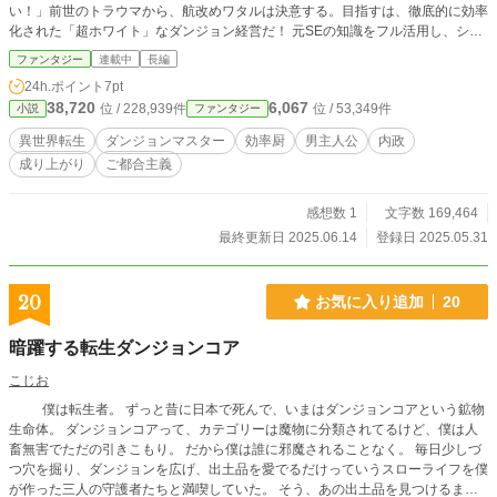
い！」前世のトラウマから、航改めワタルは決意する。目指すは、徹底的に効率
化された「超ホワイト」なダンジョン経営だ！ 元SEの知識をフル活用し、シス
テム思考でダンジョンを設計。最弱スライムを清掃や警報システムに組み込み、
ファンタジー
連載中
長編
罠はセンサー連動で自動化。少ないリソースで最大の効果を上げるべく、ブラッ
24h.ポイント
7pt
ク企業仕込み（？）の最適化術で、モンスターすら効率的に運用していく。これ
38,720
6,067
位 / 228,939件
位 / 53,349件
小説
ファンタジー
は、元社畜が知識チートと合理主義で最強ダンジョンを築き、異世界で成り上が
る物語！
異世界転生
ダンジョンマスター
効率厨
男主人公
内政
成り上がり
ご都合主義
感想数 1
文字数 169,464
最終更新日 2025.06.14
登録日 2025.05.31
20
お気に入り追加
20
暗躍する転生ダンジョンコア
こじお
僕は転生者。 ずっと昔に日本で死んで、いまはダンジョンコアという鉱物
生命体。 ダンジョンコアって、カテゴリーは魔物に分類されてるけど、僕は人
畜無害でただの引きこもり。 だから僕は誰に邪魔されることなく。 毎日少しづ
つ穴を掘り、ダンジョンを広げ、出土品を愛でるだけっていうスローライフを僕
が作った三人の守護者たちと満喫していた。 そう、あの出土品を見つけるまで