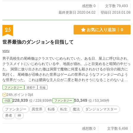
感想数 0
文字数 79,493
最終更新日 2020.04.02
登録日 2018.01.08
25
お気に入り追加
0
世界最強のダンジョンを目指して
yoru
男子高校生の尾崎徹はクラスでいじめられていた。ある日、屋上に呼び出され、
クラスメイトにいじめられている中、地面が崩れ、ふと目覚めると暗闇の中だっ
た。 洞窟に放り出された徹は洞窟で魔物に何度も殺されかけるが自分の能力に
気付く。 尾崎徹が召喚された世界はゲームの世界のようなファンタジーのよう
な世界だった。 これは臆病な主人公が二度と殺されそうになることのないよう
にと最強のダンジョンマスターを目指していく物語である。
ファンタジー
連載中
長編
24h.ポイント
0pt
228,939
53,349
位 / 228,939件
位 / 53,349件
小説
ファンタジー
ファンタジー
異世界
転移
転生
魔法
ダンジョンマスター
勇者
神
感想数 0
文字数 6,498