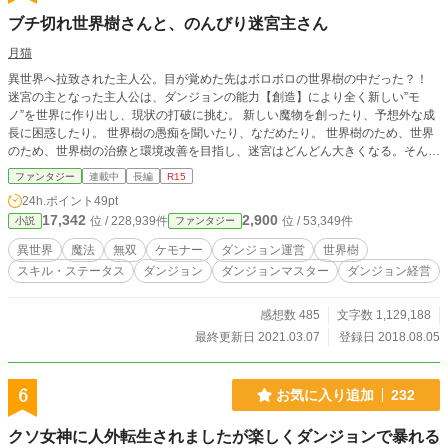
ブチ切れ世界樹さんと、のんびり迷宮主さん
月猫
異世界へ拉致された主人公。目が覚めた先はボロボロの世界樹の中だった？！
迷宮の主となった主人公は、ダンジョンの能力【創造】により全く新しい”モ
ノ”を世界に作り出し、現状の打破に挑む。 新しい魔物を創ったり、予想外な成
長に困惑したり。 世界樹の愚痴を聞いたり、なだめたり。 世界樹のため、世界
のため、世界樹の治療と環境改善を目指し、迷宮はどんどん大きくなる。そんな
お話。 始めは少々危険な場面がありますが、ダンジョンが成長してからはその
ファンタジー
連載中
長編
R15
様な場面は少なくなり、周りの生物の方がダンジョンに抗う感じになります。
24h.ポイント
49pt
俺TUEEEならぬ、ダンジョンTUEEEもの。チート能力ならぬ、チートダンジョ
17,342
2,900
位 / 228,939件
位 / 53,349件
小説
ファンタジー
ンの予定。 （チート能力者が居無いとは言っていない） 初投稿です。山なし谷
なし作品ですが、暖かい目でみてください。 異世界なのだから、元の世界の常
異世界
魔法
無双
ケモナー
ダンジョン運営
世界樹
識が当てはまらなくても、おかしくないのでは？ をコンセプトに、スキルやら
スキル・ステータス
ダンジョン
ダンジョンマスター
ダンジョン経営
魔法やらの仕組みを表現できたらと思っています。 ※「小説家になろう」にも
掲載 ※ストックが切れたら、更新が遅くなると思います、ご容赦下さい
感想数 485
文字数 1,129,188
最終更新日 2021.03.07
登録日 2018.08.05
6
お気に入り追加
232
クソ女神に人外転生されましたが楽しくダンジョンで暴れる