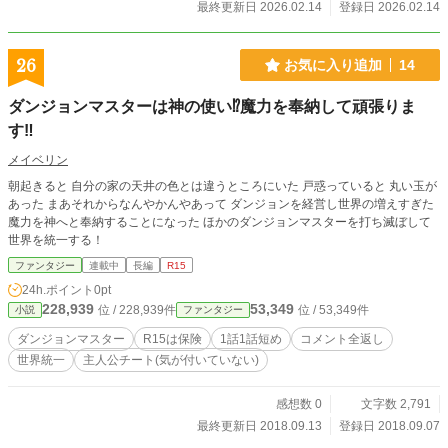
最終更新日 2026.02.14
登録日 2026.02.14
26
お気に入り追加
14
ダンジョンマスターは神の使い⁉︎魔力を奉納して頑張りま
す‼︎
メイベリン
朝起きると 自分の家の天井の色とは違うところにいた 戸惑っていると 丸い玉が
あった まあそれからなんやかんやあって ダンジョンを経営し世界の増えすぎた
魔力を神へと奉納することになった ほかのダンジョンマスターを打ち滅ぼして
世界を統一する！
ファンタジー
連載中
長編
R15
24h.ポイント
0pt
228,939
53,349
位 / 228,939件
位 / 53,349件
小説
ファンタジー
ダンジョンマスター
R15は保険
1話1話短め
コメント全返し
世界統一
主人公チート(気が付いていない)
感想数 0
文字数 2,791
最終更新日 2018.09.13
登録日 2018.09.07