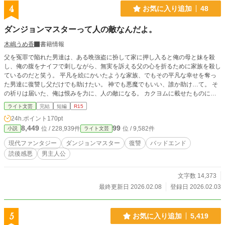
4
お気に入り追加
48
ダンジョンマスターって人の敵なんだよ。
木嶋うめ香
書籍情報
父を冤罪で陥れた男達は、ある晩強盗に扮して家に押し入ると俺の母と妹を殺
し、俺の腹をナイフで刺しながら、無実を訴える父の心を折るために家族を殺し
ているのだと笑う。 平凡を絵にかいたような家族、でもその平凡な幸せを奪っ
た男達に復讐し父だけでも助けたい。 神でも悪魔でもいい、誰か助け…て。 そ
の祈りは届いた、俺は恨みを力に、人の敵になる。 カクヨムに載せたものに加
筆修正しています。 読後感良くありませんので、予めご了承ください。
ライト文芸
完結
短編
R15
24h.ポイント
170pt
8,449
99
位 / 228,939件
位 / 9,582件
小説
ライト文芸
現代ファンタジー
ダンジョンマスター
復讐
バッドエンド
読後感悪
男主人公
文字数 14,373
最終更新日 2026.02.08
登録日 2026.02.03
5
お気に入り追加
5,419