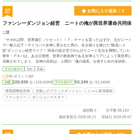
27
お気に入り追加
3
ファンシーダンジョン経営 ニートの俺が異世界運命共同体
一輝
「サボれば即、世界滅亡（リセット）！？」チートを貰ったはずが、元がニート
で一般人以下！サイコパス女神に脅された男の、生き残りを賭けた“陰湿ハメ
技”ダンジョン経営ライフ！ 田舎の祖父宅でのんびりニート生活を満喫していた
青年・アキバは、ある日突然、世界の創造神である女神ユリアによって異世界に
召喚されてしまう。 女神の目的は、人間の「魂の成長」を促すための永続的な
戦闘データの収集。 その手段としてダンジョンマスターに指名されたアキバだ
ファンタジー
完結
長編
ったが、提示されたルールは「マスターの死亡＝世界即リセット（滅亡）」とい
24h.ポイント
0pt
う最悪の条件だった！ ログインボーナスで「成長速度２倍」の加護を貰うも、
228,939
53,349
位 / 228,939件
位 / 53,349件
小説
ファンタジー
長年のニート生活で基礎スペックが平均の0.75倍しかないアキバは、サボれば即
座に首を刎ねられる極限状態に陥る。 生き残るため、オタク知識をフル活用し
環境調整経営術
生殺しのブラックダンジョン
にゃん派流槍術
て「生かさず殺さず」に冒険者をいたぶるブラックダンジョン経営を決意したア
ファンタジー
ダンジョンマスター
キバ。 無機質な相棒のダンジョンコア・エリス あざと可愛いやらかし妖精・カ
ララ そしてアキバの作る「ドラゴンの卵焼き」に胃袋を掴まれた生真面目な最
強魔剣士・リュウスイ 陰湿なハメ技トラップを次々と構築していく。落とし
感想数 0
文字数 88,193
穴、スライム粘液、電撃、そして女神の迷惑な差し入れ（飲むと語尾が「〜にゃ
最終更新日 2026.06.21
登録日 2026.06.07
ん」になるお酒）までをもハメ技コンボに昇華させ、襲いかかる国家規模の大軍
勢をも翻弄！ アキバは唯一の得意技「小手返し」を武器に、最強のブラック経
営者へと覚醒していく――！