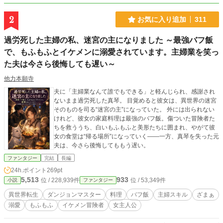
2
お気に入り追加
311
過労死した主婦の私、迷宮の主になりました ～最強バフ飯
で、もふもふとイケメンに溺愛されています。主婦業を笑っ
た夫は今さら後悔しても遅い～
他力本願寺
夫に「主婦業なんて誰でもできる」と軽んじられ、感謝され
ないまま過労死した真琴。 目覚めると彼女は、異世界の迷宮
そのものを司る“迷宮の主”になっていた。 外には出られない
けれど、彼女の家庭料理は最強のバフ飯。傷ついた冒険者た
ちを救ううち、白いもふもふと美形たちに囲まれ、やがて彼
女の食堂は“帰る場所”になっていく――一方、真琴を失った元
夫は、今さら後悔してももう遅い。
ファンタジー
完結
長編
24h.ポイント
269pt
5,513
933
位 / 228,939件
位 / 53,349件
小説
ファンタジー
異世界転生
ダンジョンマスター
料理
バフ飯
主婦スキル
ざまぁ
溺愛
もふもふ
イケメン冒険者
女主人公