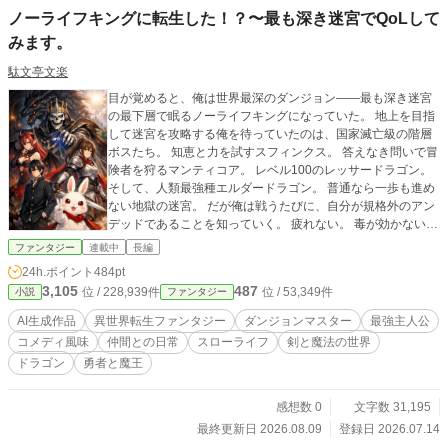
ノーライフキングに転生した！？〜最も深き迷宮でQoLして
みます。
駄文亭文楽
目が覚めると、俺は世界最深のダンジョン――最も深き迷宮
の最下層で眠るノーライフキングになっていた。 地上を目指
して迷宮を攻略する俺を待っていたのは、国家滅亡級の階層
ボスたち。 知恵と力を試すスフィンクス。 答えなき問いで冒
険者を狩るマンティコア。 レベル100のレッサードラゴン。
そして、人類最強種エルダードラゴン。 普通なら一歩も進め
ない地獄の迷宮。 だが俺は戦うたびに、自分が規格外のアン
デッドであることを知っていく。 疲れない。 毒が効かない。
傷は勝手に塞がる。 魔法も使える。 ……そして、ようやく地
ファンタジー
連載中
長編
上へ辿り着いた。 「やっと外だ！」 そう思った瞬間―― 太
24h.ポイント
484pt
陽の光で全身が燃えた。 「あれ？ 俺、アンデッドじゃ
3,105
487
位 / 228,939件
位 / 53,349件
小説
ファンタジー
ね？」 世界最強クラスの力を持ちながら、たった一つ叶えた
い願いは「太陽の下で日向ぼっこ」。 外へ出られる日を夢見
AI生成作品
異世界転生ファンタジー
ダンジョンマスター
最強主人公
て、古代龍ダスクハウトを仲間にし、大魔公姫イシュタリア
コメディ風味
仲間との日常
スローライフ
剣と魔法の世界
を研究員にし、勇者や聖女まで巻き込みながら、今日も最も
ドラゴン
勇者と魔王
深き迷宮のQOL改善が始まる！ これは、世界最強なのに世界
征服には興味がなく、「日向ぼっこ」のためだけに生きるノ
ーライフキングのダンジョンライフである。 ⸻ この作品
感想数 0
文字数 31,195
はAI生成作品になります。
最終更新日 2026.08.09
登録日 2026.07.14