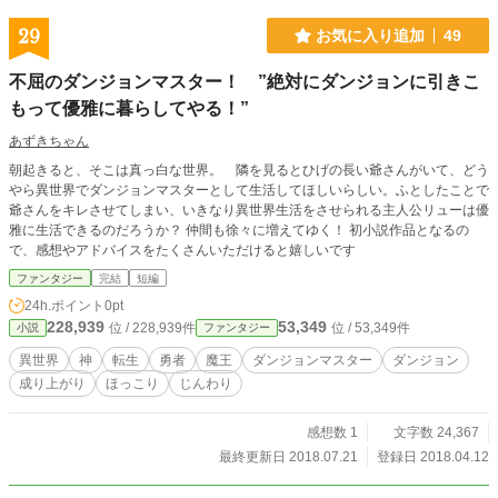
29
お気に入り追加
49
不屈のダンジョンマスター！ ”絶対にダンジョンに引きこ
もって優雅に暮らしてやる！”
あずきちゃん
朝起きると、そこは真っ白な世界。 隣を見るとひげの長い爺さんがいて、どう
やら異世界でダンジョンマスターとして生活してほしいらしい。ふとしたことで
爺さんをキレさせてしまい、いきなり異世界生活をさせられる主人公リューは優
雅に生活できるのだろうか？ 仲間も徐々に増えてゆく！ 初小説作品となるの
で、感想やアドバイスをたくさんいただけると嬉しいです
ファンタジー
完結
短編
24h.ポイント
0pt
228,939
53,349
位 / 228,939件
位 / 53,349件
小説
ファンタジー
異世界
神
転生
勇者
魔王
ダンジョンマスター
ダンジョン
成り上がり
ほっこり
じんわり
感想数 1
文字数 24,367
最終更新日 2018.07.21
登録日 2018.04.12