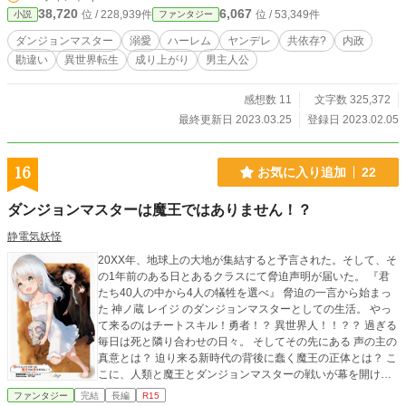
だが……。 なんと彼女達は、いつ使い捨てられてもおかしくないモンスターで
38,720
6,067
位 / 228,939件
位 / 53,349件
小説
ファンタジー
ありながら、10年間ウィトに溺愛されていたことによって超過激なヤンデレ狂
信者になってしまっていたのだった！ さらに、その愛の重さと湿度により、13
ダンジョンマスター
溺愛
ハーレム
ヤンデレ
共依存?
内政
人全員が稀にしか生まれない激レアで最強のユニークモンスターになっており、
勘違い
異世界転生
成り上がり
男主人公
いつの間にか、恩返しは世界規模のものとなっていって……。 「あー。なんか
海行きたいな」 「仰る通りですね、旦那様。ここでは難しいですものね……(今
すぐ大陸で最も美しいビーチを占領しないと)」 「あ、いいねそれ！(近場のモン
感想数 11
文字数 325,372
スターも支配下にしないとだねー)」 「かしこまりましたわ！水着の用意をしな
最終更新日 2023.03.25
登録日 2023.02.05
いといけませんわね(嗚呼！近隣の美姫全てを我が君の海水浴用に捧げて差し上
げなければ！)」 何の深慮もない主人公、ダンジョンマスター・ウィトの気づか
ないところで、配下のモンスター達によって世界征服が始まる！それでいいのか
16
お気に入り追加
22
主人公！そろそろ止めないとドンドン話が大きくなるぞ主人公！ ※勘違いコメ
ディ要素もあります。※小説家になろう、カクヨム、アルファポリス、ノベルア
ダンジョンマスターは魔王ではありません！？
ップ＋、ノベルピアにも連載しております。
静電気妖怪
20XX年、地球上の大地が集結すると予言された。そして、そ
の1年前のある日とあるクラスにて脅迫声明が届いた。 『君
たち40人の中から4人の犠牲を選べ』 脅迫の一言から始まっ
た 神ノ蔵 レイジ のダンジョンマスターとしての生活。 やっ
て来るのはチートスキル！勇者！？ 異世界人！！？？ 過ぎる
毎日は死と隣り合わせの日々。 そしてその先にある 声の主の
真意とは？ 迫り来る新時代の背後に蠢く魔王の正体とは？ こ
こに、人類と魔王とダンジョンマスターの戦いが幕を開け
る。 ◾️◆◾️◆◾️◆◾️◆◾️◆◾ 表紙が追加されました！ 描いてくだ
ファンタジー
完結
長編
R15