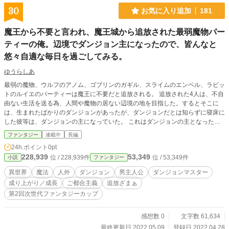
30
お気に入り追加
181
魔王から不要と言われ、魔王城から追放された最弱魔物パー
ティーの俺。辺境でダンジョン主になったので、皆んなと
悠々自適な毎日を過ごしてみる。
ゆうらしあ
最弱の魔物、ウルフのアノム、ゴブリンのガギル、スライムのエンペル、ラビッ
トのルイエのパーティーは魔王に不要だと追放される。 追放された4人は、不自
由ない生活を送る為、人間や魔物の居ない辺境の地を目指した。するとそこに
は、生まれたばかりのダンジョンがあったが、ダンジョンだとは知らずに寝床に
した彼等は、ダンジョンの主になっていた。 これはダンジョンの主となった最
弱な魔物パーティーが、罠を張り巡らさず、人と友好を築き、進化し、魔物と人
ファンタジー
連載中
長編
との架け橋になる地を作る物語。 「パンドラの箱」「兵器製造機」「幽遊暗殺
24h.ポイント
0pt
者」「睡眠聖女」、色々な異名が付く様になった彼等、最弱魔物パーティーは、
228,939
53,349
位 / 228,939件
位 / 53,349件
小説
ファンタジー
最弱から最強へと成り上がる。 ※基本的にダンジョン経営物になる予定です。
第1話だけ長いですがご了承下さい。カクヨムでも投稿されております。
異世界
魔法
人外
ダンジョン
男主人公
ダンジョンマスター
成り上がり／成長
ご都合主義
追放ざまぁ
第2回次世代ファンタジーカップ
感想数 0
文字数 61,634
最終更新日 2022.05.09
登録日 2022.04.28