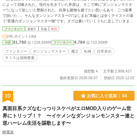
によって召喚された。現代を生きていた井原は、そこで神に”ダンジョンマスタ
ー”になって欲しいと懇願された。自身も建物を建てたい思いもあり、二つ返事
で頷いた…。そんなダンジョンマスターの”はじまお”本編とは全くテイストの違
う”普通のダンジョンマスター物”です。タグは書いていくうちに足していきま
す。 なろうさんに、これの本編である”はじまりのまおう”があります。そちら
ファンタジー
連載中
長編
R15
も一緒にご覧ください。こちらもあちらも、一日一話を目標に書いています。
24h.ポイント
14pt
31,790
4,784
位 / 228,939件
位 / 53,349件
小説
ファンタジー
ファンタジー
ダンジョンマスター
魔王
転移
日常多め
Ｒ１５は保険要素
感想数 4
文字数 2,908,427
最終更新日 2026.08.07
登録日 2020.12.02
10
お気に入り追加
54
真面目系クズなむっつりスケベがエロMOD入りのゲーム世
界にトリップ！？ 〜イケメンなダンジョンモンスター達と
逆ハーレム生活を謳歌します〜
静電池