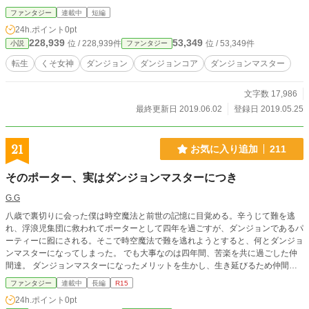
は──。 あの日、あの僕の決断がすべてを壊し、僕の黒歴史となる。 長い時間が
ファンタジー
連載中
短編
経ち、ようやくすべてが終わったと思ったら……。 今度は世界の危機に立ち向
24h.ポイント
0pt
かうことに。 なぜこうなった……orz
228,939
53,349
位 / 228,939件
位 / 53,349件
小説
ファンタジー
転生
くそ女神
ダンジョン
ダンジョンコア
ダンジョンマスター
文字数 17,986
最終更新日 2019.06.02
登録日 2019.05.25
21
お気に入り追加
211
そのポーター、実はダンジョンマスターにつき
G.G
八歳で裏切りに会った僕は時空魔法と前世の記憶に目覚める。辛うじて難を逃
れ、浮浪児集団に救われてポーターとして四年を過ごすが、ダンジョンであるパ
ーティーに囮にされる。そこで時空魔法で難を逃れようとすると、何とダンジョ
ンマスターになってしまった。 でも大事なのは四年間、苦楽を共に過ごした仲
間達。 ダンジョンマスターになったメリットを生かし、生き延びるため仲間達
と一緒に強くなる。 冒険者パーティーとの交流や社会との触れ合いを通し、僕
ファンタジー
連載中
長編
R15
と仲間達は成長していく。 やがて訪れる裏切りの相手との対決の時を控えて。
24h.ポイント
0pt