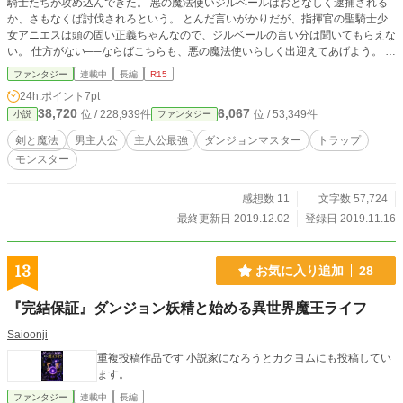
騎士たちが攻め込んできた。 悪の魔法使いジルベールはおとなしく逮捕される
か、さもなくば討伐されろという。 とんだ言いがかりだが、指揮官の聖騎士少
女アニエスは頭の固い正義ちゃんなので、ジルベールの言い分は聞いてもらえな
い。 仕方がない──ならばこちらも、悪の魔法使いらしく出迎えてあげよう。 ジ
ルベールは「対話」の場を整えるため、自らの塔に聖騎士アニエスたちを誘い込
ファンタジー
連載中
長編
R15
み、塔の各階に用意してある仕掛け──スライムや触手、各種トラップなど──で
24h.ポイント
7pt
彼女らを「歓迎」する。 だがジルベールはその過程で、その少女騎士の背後で
38,720
6,067
位 / 228,939件
位 / 53,349件
小説
ファンタジー
蠢く聖王国上層部の闇を知ってしまう。 そんな闇も、自身の平穏に何ら関わり
がなければ無視をしていたジルベールだったが、自分に噛みついてくるならば容
剣と魔法
男主人公
主人公最強
ダンジョンマスター
トラップ
赦をするいわれもない── これは、悪でも正義でもないおっさん大賢者ジルベー
モンスター
ルの、気ままな自己防衛の物語。
感想数 11
文字数 57,724
最終更新日 2019.12.02
登録日 2019.11.16
13
お気に入り追加
28
『完結保証』ダンジョン妖精と始める異世界魔王ライフ
Saioonji
重複投稿作品です 小説家になろうとカクヨムにも投稿してい
ます。
ファンタジー
連載中
長編