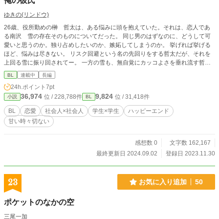
俺の彼氏
ゆきの(リンドウ)
26歳、役所勤めの榊 哲太は、ある悩みに頭を抱えていた。それは、恋人であ
る南沢 雪の存在そのものについてだった。 同じ男のはずなのに、どうして可
愛いと思うのか。独り占めしたいのか、嫉妬してしまうのか。 挙げれば挙げる
ほど、悩みは尽きない。 リスク回避という名の先回りをする哲太だが、それを
上回る雪に振り回されてー。 一方の雪も、無自覚にカッコよさを垂れ流す哲太
が心配で心配で仕方がない。 「それでもやっぱり、俺はお前が愛しいみたい
BL
連載中
長編
だ」 甘酸っぱくてもどかしい高校時代と大人リアルなエピソードを交互にお届
24h.ポイント
7pt
けします！
36,974
9,824
位 / 228,788件
位 / 31,418件
小説
BL
BL
恋愛
社会人×社会人
学生×学生
ハッピーエンド
甘い時々切ない
感想数 0
文字数 162,167
最終更新日 2024.09.02
登録日 2023.11.30
23
お気に入り追加
50
ポケットのなかの空
三尾一加