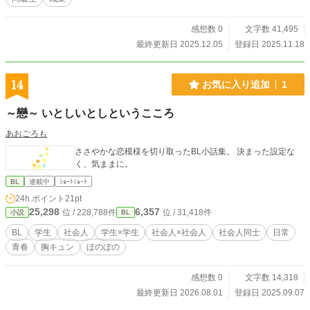
感想数 0
文字数 41,495
最終更新日 2025.12.05
登録日 2025.11.18
14
お気に入り追加
1
～戀～ いとしいとしというこころ
あおごろも
ささやかな恋模様を切り取ったBL小話集。 決まった設定な
く、気ままに。
BL
連載中
ｼｮｰﾄｼｮｰﾄ
24h.ポイント
21pt
25,298
6,357
位 / 228,788件
位 / 31,418件
小説
BL
BL
学生
社会人
学生×学生
社会人×社会人
社会人同士
日常
青春
胸キュン
ほのぼの
感想数 0
文字数 14,318
最終更新日 2026.08.01
登録日 2025.09.07