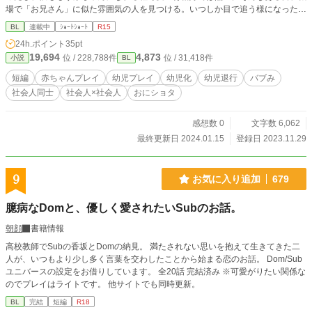
場で「お兄さん」に似た雰囲気の人を見つける。いつしか目で追う様になった彼
は次第にその人を妄想の材料に使うようになる。ある日の残業中、眠ってしまっ
BL
連載中
ｼｮｰﾄｼｮｰﾄ
R15
た雄介は、起こしに来た人物に寝ぼけてママと言って抱きついてしまい…？
24h.ポイント
35pt
19,694
4,873
位 / 228,788件
位 / 31,418件
小説
BL
短編
赤ちゃんプレイ
幼児プレイ
幼児化
幼児退行
バブみ
社会人同士
社会人×社会人
おにショタ
感想数 0
文字数 6,062
最終更新日 2024.01.15
登録日 2023.11.29
9
お気に入り追加
679
臆病なDomと、優しく愛されたいSubのお話。
朝顔
書籍情報
高校教師でSubの香坂とDomの納見。 満たされない思いを抱えて生きてきた二
人が、いつもより少し多く言葉を交わしたことから始まる恋のお話。 Dom/Sub
ユニバースの設定をお借りしています。 全20話 完結済み ※可愛がりたい関係な
のでプレイはライトです。 他サイトでも同時更新。
BL
完結
短編
R18