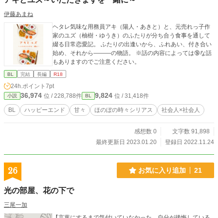
伊藤あまね
ヘタレ気味な用務員アキ（陽人・あきと）と、元売れっ子作
家のユズ（柚樹・ゆうき）のふたりが分ち合う食事を通して
綴る日常恋愛記。 ふたりの出逢いから、ふれあい、付き合い
始め、それから―――の物語。 ※話の内容によっては🔞な話
もありますのでご注意ください。
BL
完結
長編
R18
24h.ポイント
7pt
36,974
9,824
位 / 228,788件
位 / 31,418件
小説
BL
BL
ハッピーエンド
甘々
ほのぼの時々シリアス
社会人×社会人
感想数 0
文字数 91,898
最終更新日 2023.01.20
登録日 2022.11.24
26
お気に入り追加
21
光の部屋、花の下で
三尾一加
【言葉にするまで気付いていなかった、自分が後悔している