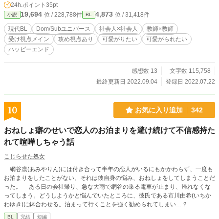
24h.ポイント
35pt
19,694
4,873
位 / 228,788件
位 / 31,418件
小説
BL
現代BL
Dom/Subユニバース
社会人×社会人
教師×教師
受け視点メイン
攻め視点あり
可愛がりたい
可愛がられたい
ハッピーエンド
感想数 13
文字数 115,758
最終更新日 2022.09.04
登録日 2022.07.22
10
お気に入り追加
342
おねしょ癖のせいで恋人のお泊まりを避け続けて不信感持た
れて喧嘩しちゃう話
こじらせた処女
網谷凛(あみやりん)には付き合って半年の恋人がいるにもかかわらず、一度も
お泊まりをしたことがない。それは彼自身の悩み、おねしょをしてしまうことだ
った。 ある日の会社帰り、急な大雨で網谷の乗る電車が止まり、帰れなくな
ってしまう。どうしようかと悩んでいたところに、彼氏である市川由希(いちか
わゆき)に鉢合わせる。泊まって行くことを強く勧められてしまい…？
BL
完結
短編