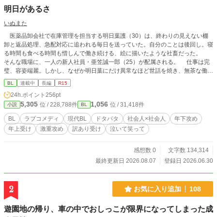
明日があるさ
いぬまた
医薬品卸会社で在庫管理を担当する明日葉護（30）は、終わりの見えない棚
卸と返品処理、急配対応に追われる毎日を送っていた。自分のことは後回し。寝
る時間も食べる時間も惜しんで働き続ける、絵に描いたような社畜だった。
そんな職場に、一人の新人社員・亜笠誠一郎（25）が配属される。 仕事は完
璧、容姿端麗。しかし、なぜか明日葉にだけ異常なほど世話を焼き、無茶な働き
方を見れば本気で怒る、不思議な男だった。 明日葉はまだ知らない。 この
BL
連載中
長編
R15
新人が、一年前から自分に恋をしていたことを。 そして、この出会いが、止
24h.ポイント
256pt
まっていた自分の人生を少しずつ動かしていくことをーーーー 押しかけ女房
5,305
1,056
位 / 228,788件
位 / 31,418件
小説
BL
世話焼き攻（年下）×自己肯定感低め天然社畜受（年上）の泣いて笑ってドタバ
タＢＬコメディです。仕事描写多め、全年齢向けですが下ネタありますのでご注
BL
ラブコメディ
現代BL
ドタバタ
社会人×社会人
年下攻め
意ください。何度も言いますが、ＢＬコメディです。最初から最後までドタバタ
年上受け
激重攻め
訳あり受け
泣いて笑って
しています。第一章全十話予定。カクヨム、小説家になろうでも公開中。
感想数 0
文字数 134,314
最終更新日 2026.08.07
登録日 2026.06.30
2
お気に入り追加
108
遊園地の帰り、車の中でおしっこが限界になってしまった成