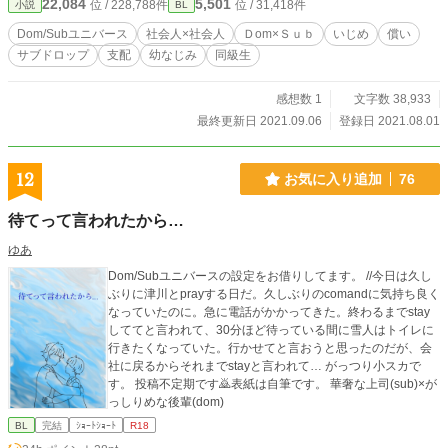
22,084
5,501
位 / 228,788件
位 / 31,418件
小説
BL
Dom/Subユニバース
社会人×社会人
Ｄom×Ｓｕｂ
いじめ
償い
サブドロップ
支配
幼なじみ
同級生
感想数 1
文字数 38,933
最終更新日 2021.09.06
登録日 2021.08.01
12
お気に入り追加
76
待てって言われたから…
ゆあ
Dom/Subユニバースの設定をお借りしてます。 //今日は久し
ぶりに津川とprayする日だ。久しぶりのcomandに気持ち良く
なっていたのに。急に電話がかかってきた。終わるまでstay
しててと言われて、30分ほど待っている間に雪人はトイレに
行きたくなっていた。行かせてと言おうと思ったのだが、会
社に戻るからそれまでstayと言われて… がっつり小スカで
す。 投稿不定期です🙇表紙は自筆です。 華奢な上司(sub)×が
っしりめな後輩(dom)
BL
完結
ｼｮｰﾄｼｮｰﾄ
R18