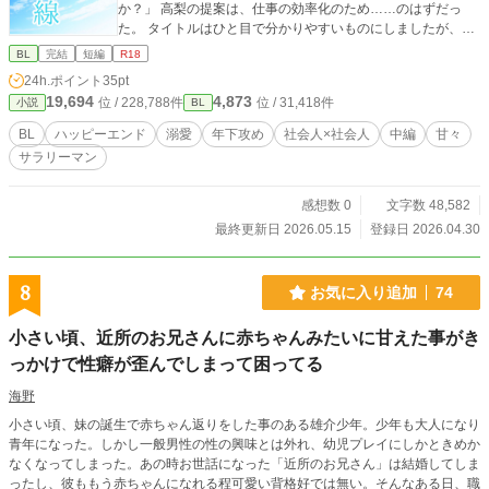
か？」 高梨の提案は、仕事の効率化のため……のはずだっ
た。 タイトルはひと目で分かりやすいものにしましたが、作
品の本タイトルは「無色の境界線」です。 ※エブリスタに掲
BL
完結
短編
R18
載済（2026/3/22連載～4/2完結）
24h.ポイント
35pt
19,694
4,873
位 / 228,788件
位 / 31,418件
小説
BL
BL
ハッピーエンド
溺愛
年下攻め
社会人×社会人
中編
甘々
サラリーマン
感想数 0
文字数 48,582
最終更新日 2026.05.15
登録日 2026.04.30
8
お気に入り追加
74
小さい頃、近所のお兄さんに赤ちゃんみたいに甘えた事がき
っかけで性癖が歪んでしまって困ってる
海野
小さい頃、妹の誕生で赤ちゃん返りをした事のある雄介少年。少年も大人になり
青年になった。しかし一般男性の性の興味とは外れ、幼児プレイにしかときめか
なくなってしまった。あの時お世話になった「近所のお兄さん」は結婚してしま
ったし、彼ももう赤ちゃんになれる程可愛い背格好では無い。そんなある日、職