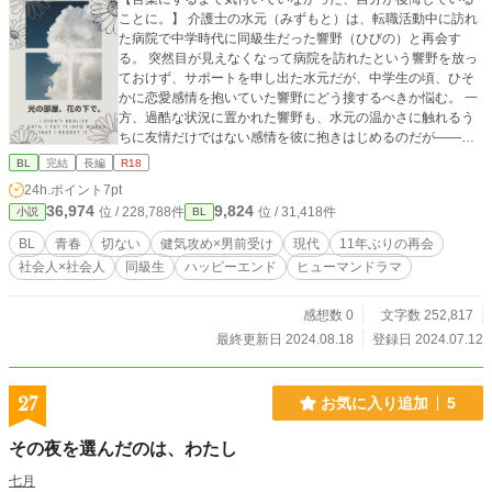
ことに。】 介護士の水元（みずもと）は、転職活動中に訪れ
た病院で中学時代に同級生だった響野（ひびの）と再会す
る。 突然目が見えなくなって病院を訪れたという響野を放っ
ておけず、サポートを申し出た水元だが、中学生の頃、ひそ
かに恋愛感情を抱いていた響野にどう接するべきか悩む。 一
方、過酷な状況に置かれた響野も、水元の温かさに触れるう
ちに友情だけではない感情を彼に抱きはじめるのだが――。
＊－‥－‥－‥－‥－‥－‥－‥－＊ ・『ポケットのなかの
BL
完結
長編
R18
空』番外編。本編のストーリーを水元サイドから書いていま
24h.ポイント
7pt
す。 ・性描写のある回には「※」マークが付きます。 ＊－‥
36,974
9,824
位 / 228,788件
位 / 31,418件
小説
BL
－‥－‥－‥－‥－‥－‥－＊ ※本編はこちら 『ポケットの
なかの空』https://www.alphapolis.co.jp/novel/728386436/42
BL
青春
切ない
健気攻め×男前受け
現代
11年ぶりの再会
6811899 ※第三者による無断著作物利用を禁止します
社会人×社会人
同級生
ハッピーエンド
ヒューマンドラマ
感想数 0
文字数 252,817
最終更新日 2024.08.18
登録日 2024.07.12
27
お気に入り追加
5
その夜を選んだのは、わたし
七月