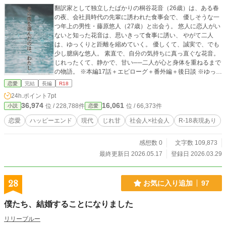
翻訳家として独立したばかりの桐谷花音（26歳）は、ある春
の夜、会社員時代の先輩に誘われた食事会で、 優しそうな一
つ年上の男性・藤原悠人（27歳）と出会う。 悠人に恋人がい
ないと知った花音は、思いきって食事に誘い、 やがて二人
は、ゆっくりと距離を縮めていく。 優しくて、誠実で、でも
少し臆病な悠人。 素直で、自分の気持ちに真っ直ぐな花音。
じれったくて、静かで、甘い──二人が心と身体を重ねるまで
の物語。 ※本編17話＋エピローグ＋番外編＋後日談 ※ゆっく
り愛が深まる、大人のじれ甘恋愛です。 ※この作品には性描
恋愛
完結
長編
R18
写を含むシーンがあります。 ※この作品はムーンライトノベ
24h.ポイント
7pt
ルズにも投稿されています。
36,974
16,061
位 / 228,788件
位 / 66,373件
小説
恋愛
恋愛
ハッピーエンド
現代
じれ甘
社会人×社会人
R-18表現あり
感想数 0
文字数 109,873
最終更新日 2026.05.17
登録日 2026.03.29
28
お気に入り追加
97
僕たち、結婚することになりました
リリーブルー