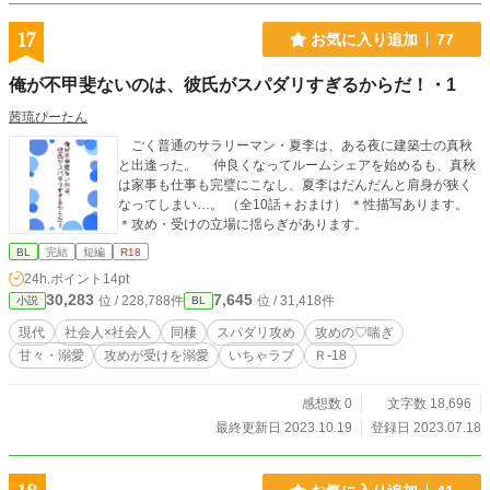
17
お気に入り追加
77
俺が不甲斐ないのは、彼氏がスパダリすぎるからだ！・1
茜琉ぴーたん
ごく普通のサラリーマン・夏李は、ある夜に建築士の真秋
と出逢った。 仲良くなってルームシェアを始めるも、真秋
は家事も仕事も完璧にこなし、夏李はだんだんと肩身が狭く
なってしまい…。 （全10話＋おまけ） ＊性描写あります。
＊攻め・受けの立場に揺らぎがあります。
BL
完結
短編
R18
24h.ポイント
14pt
30,283
7,645
位 / 228,788件
位 / 31,418件
小説
BL
現代
社会人×社会人
同棲
スパダリ攻め
攻めの♡喘ぎ
甘々・溺愛
攻めが受けを溺愛
いちゃラブ
Ｒ-18
感想数 0
文字数 18,696
最終更新日 2023.10.19
登録日 2023.07.18