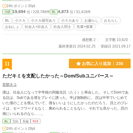
24h.ポイント
35pt
19,694
4,873
位 / 228,788件
位 / 31,418件
小説
BL
BL
小スカ
小スカ描写あり
小スカあり
お漏らし
おもらし
おねしょ
社会人×社会人
社会人同士
先輩×後輩
感想数 2
文字数 10,620
最終更新日 2024.02.25
登録日 2021.09.17
11
お気に入り追加
236
ただキミを支配したかった～Dom/Subユニバース～
宮部ネコ
僕は、社会人になって中学校の同級生託（たく）と再会した。 そしてDomであ
る託は、Subである僕をプレイに誘った。半ば強制的に。 詫は中学でいじめて
いた僕のことを恨んでいて、僕をいいようにしたかったのだろう。 詫とのプレ
イは、セーフワードもなく、褒められることもない。 それでも良かった。詫の
側にいられるのなら……。
BL
完結
長編
R18
24h.ポイント
28pt