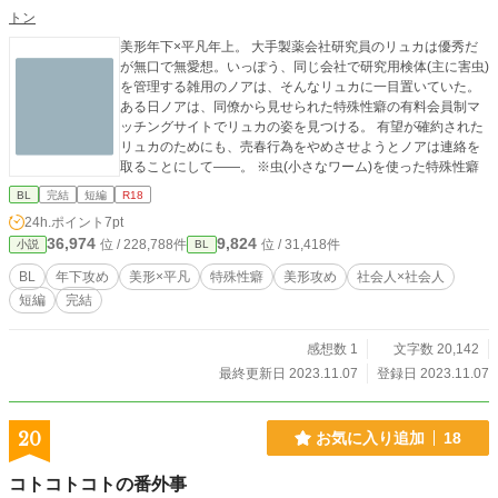
トン
美形年下×平凡年上。 大手製薬会社研究員のリュカは優秀だ
が無口で無愛想。いっぽう、同じ会社で研究用検体(主に害虫)
を管理する雑用のノアは、そんなリュカに一目置いていた。
ある日ノアは、同僚から見せられた特殊性癖の有料会員制マ
ッチングサイトでリュカの姿を見つける。 有望が確約された
リュカのためにも、売春行為をやめさせようとノアは連絡を
取ることにして——。 ※虫(小さなワーム)を使った特殊性癖
BL
完結
短編
R18
24h.ポイント
7pt
36,974
9,824
位 / 228,788件
位 / 31,418件
小説
BL
BL
年下攻め
美形×平凡
特殊性癖
美形攻め
社会人×社会人
短編
完結
感想数 1
文字数 20,142
最終更新日 2023.11.07
登録日 2023.11.07
20
お気に入り追加
18
コトコトコトの番外事