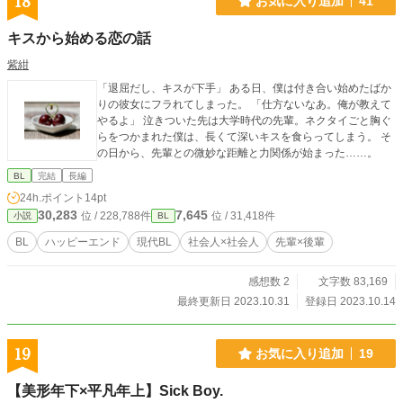
18
お気に入り追加
41
キスから始める恋の話
紫紺
「退屈だし、キスが下手」 ある日、僕は付き合い始めたばか
りの彼女にフラれてしまった。 「仕方ないなあ。俺が教えて
やるよ」 泣きついた先は大学時代の先輩。ネクタイごと胸ぐ
らをつかまれた僕は、長くて深いキスを食らってしまう。 そ
の日から、先輩との微妙な距離と力関係が始まった……。
BL
完結
長編
24h.ポイント
14pt
30,283
7,645
位 / 228,788件
位 / 31,418件
小説
BL
BL
ハッピーエンド
現代BL
社会人×社会人
先輩×後輩
感想数 2
文字数 83,169
最終更新日 2023.10.31
登録日 2023.10.14
19
お気に入り追加
19
【美形年下×平凡年上】Sick Boy.