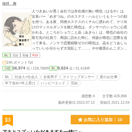
穂祥 舞
人づきあいが悪く会社では存在感の無い晴也（はるや）は、
女装バー「めぎつね」のホステス・ハルというもう一つの顔
を持つ。ある夜、同僚ホステスのミチルに誘われて、ゲイ向
けのマッスルダンスを観た晴也は、ダンサーのショウに心惹
かれる。ところがショウこと晶（あきら）は、晴也の会社の
取引先の社員で、商談に訪れた時に、何故か晴也に交際を迫
って来る。ノンケで恋愛経験ゼロの晴也は、晶をどうあしら
っていいか分からず大混乱して……。やや腹黒わんこダンサ
ー×ツンデレ気味女装男子、昼間は冴えないサラリーマン二人
BL
完結
長編
R18
の、恋の話。 ☆エブリスタにも掲載中です。 ★リバでは
24h.ポイント
7pt
ありませんが、晶がサービス精神旺盛なため、たまに攻めら
36,974
9,824
位 / 228,788件
位 / 31,418件
小説
BL
しくない行動をとります！ ☆この物語はフィクションで
す。実在する個人・団体とは何ら関係ございません。
BL
社会人×社会人
女装男子
ストリップダンサー
夜のお仕事
年下攻め×年上受け
ハッピーエンド
完結
感想数 4
文字数 426,996
最終更新日 2022.07.12
登録日 2021.12.04
25
お気に入り追加
10
アキとユズ～いただきますを一緒に～