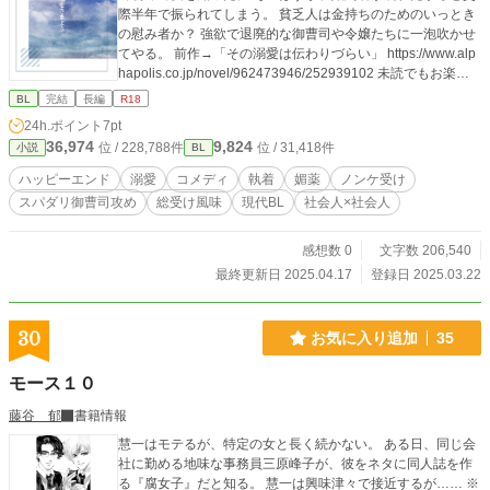
際半年で振られてしまう。 貧乏人は金持ちのためのいっとき
の慰み者か？ 強欲で退廃的な御曹司や令嬢たちに一泡吹かせ
てやる。 前作→「その溺愛は伝わりづらい」 https://www.alp
hapolis.co.jp/novel/962473946/252939102 未読でもお楽し
み頂けるように書きました。 ※媚薬を使ったレイプ寸前まで
BL
完結
長編
R18
の描写、一発殴る程度の暴力描写があります。
24h.ポイント
7pt
36,974
9,824
位 / 228,788件
位 / 31,418件
小説
BL
ハッピーエンド
溺愛
コメディ
執着
媚薬
ノンケ受け
スパダリ御曹司攻め
総受け風味
現代BL
社会人×社会人
感想数 0
文字数 206,540
最終更新日 2025.04.17
登録日 2025.03.22
30
お気に入り追加
35
モース１０
藤谷 郁
書籍情報
慧一はモテるが、特定の女と長く続かない。 ある日、同じ会
社に勤める地味な事務員三原峰子が、彼をネタに同人誌を作
る『腐女子』だと知る。 慧一は興味津々で接近するが…… ※