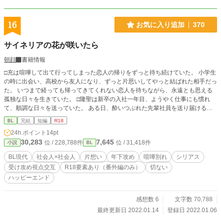
16
お気に入り追加
370
サイネリアの花が咲いたら
朝顔
書籍情報
□充は喧嘩して出て行ってしまった恋人の帰りをずっと待ち続けていた。 小学生
の時に出会い、高校から友人になり、ずっと片思いしてやっと結ばれた相手だっ
た。 いつまで経っても帰ってきてくれない恋人を待ちながら、永遠とも思える
孤独な日々を生きていた。 □隆聖は新卒の入社一年目、ようやく仕事にも慣れ
て、順調な日々を送っていた。 ある日、酔いつぶれた先輩社員を送り届けるこ
とに。 周囲から悪口を言われて浮いていたその人には恩があった。 せめてお礼
BL
完結
短編
R18
を言いたいと近づくことになったが、儚げで繊細な美しい人だと気がついてから
24h.ポイント
14pt
は、どんどん惹かれてしまうのを抑えられなくなり……。 全十三話＋番外編二
30,283
7,645
位 / 228,788件
位 / 31,418件
小説
BL
話 一話ごとに、受け攻め交互の一人称視点で進むお話です。 ※本編にR18シー
ンはありません。 ※番外編のみR18シーンが入ります。
BL現代
社会人×社会人
片想い
年下攻め
喧嘩別れ
シリアス
受け攻め視点交互
R18要素あり（番外編のみ）
切ない
ハッピーエンド
感想数 6
文字数 70,788
最終更新日 2022.01.14
登録日 2022.01.06