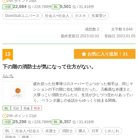
24h.ポイント
28pt
22,084
5,501
位 / 228,788件
位 / 31,418件
小説
BL
Dom/Subユニバース
社会人×社会人
小スカ
先輩受け
感想数 2
文字数 6,646
最終更新日 2023.02.02
登録日 2023.01.05
13
お気に入り追加
21
下の階の消防士が気になって仕方がない。
らいち
疲れ切った仕事帰りのスーパーでぶつかった相手は、同じマ
ンションの下の階に住む消防士だった。 几帳面な弁護士と、
人懐っこい消防士のふたり。生活が少しづつ交わりあってい
く。 ベランダ越しの会話からゆっくり始まる関係。
BL
完結
長編
R18
24h.ポイント
21pt
25,298
6,357
位 / 228,788件
位 / 31,418件
小説
BL
BL
社会人×社会人
弁護士
消防士
隣人
日常
じれじれ
同級生
職業