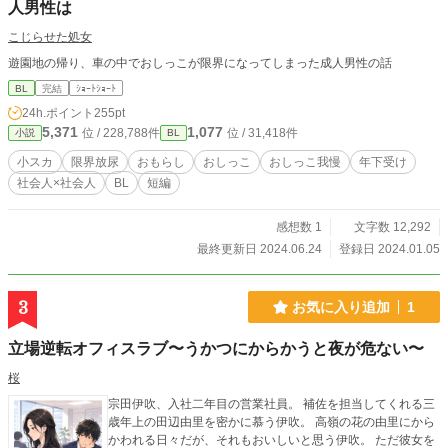
人男性は
こじらせた処女
遊園地の帰り、車の中でおしっこが限界になってしまった成人男性の話
BL
完結
ｼｮｰﾄｼｮｰﾄ
24h.ポイント
255pt
5,371
1,077
位 / 228,788件
位 / 31,418件
小説
BL
小スカ
限界放尿
おもらし
おしっこ
おしっこ我慢
年下受け
社会人×社会人
BL
短編
感想数 1
文字数 12,292
最終更新日 2024.06.24
登録日 2024.01.05
3
お気に入り追加
1
立場逆転オフィスラブ〜うかつにからかうと夜が危ない〜
桜
宗田伊吹、入社二年目の営業社員。 補佐を担当してくれる三
歳年上の田辺由里を密かに慕う伊吹。 高嶺の花の由里にから
かわれる日々だが、それもおいしいと思う伊吹。 ただ彼女を