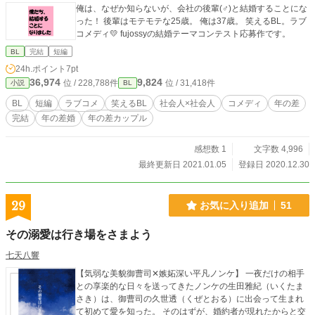
俺は、なぜか知らないが、会社の後輩(♂)と結婚することにな
った！ 後輩はモテモテな25歳。 俺は37歳。 笑えるBL。ラブ
コメディ💛 fujossyの結婚テーマコンテスト応募作です。
BL
完結
短編
24h.ポイント
7pt
36,974
9,824
位 / 228,788件
位 / 31,418件
小説
BL
BL
短編
ラブコメ
笑えるBL
社会人×社会人
コメディ
年の差
完結
年の差婚
年の差カップル
感想数 1
文字数 4,996
最終更新日 2021.01.05
登録日 2020.12.30
29
お気に入り追加
51
その溺愛は行き場をさまよう
七天八響
【気弱な美貌御曹司✕嫉妬深い平凡ノンケ】 一夜だけの相手
との享楽的な日々を送ってきたノンケの生田雅紀（いくたま
さき）は、御曹司の久世透（くぜとおる）に出会って生まれ
て初めて愛を知った。 そのはずが、婚約者が現れたからと交