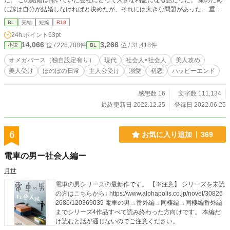
た。 この結婚は傾いていた会社にとって大きな利益になる話だった。 家のため
に諒は自分が結婚しなければと決めたが、それには大きな問題があった。 重い
気持ちでいた諒の前に現れたのは、見たことがないほど美しい男だった。 冷遇
BL
完結
短編
R18
されるどころか、事情を知っても温かく接してくれて、あるきっかけで二人の距
24h.ポイント
63pt
離は近いものとなり……。 一途な美人攻め×ハコ入り美人受け オメガバースの
14,066
3,266
位 / 228,788件
位 / 31,418件
小説
BL
設定をお借りして、独自要素を入れています。 洋風、和風でタイプの違う美人
をイメージしています。 特に大きな事件はなく、二人の気持ちが近づいて、結
オメガバース（独自設定有り）
現代
社会人×社会人
美人攻め
ばれて幸せになる、という流れのお話です。 全十四話で完結しました。 番外編
美人受け
ほのぼの日常
主人公受け
溺愛
初恋
ハッピーエンド
二話追加。 他サイトでも同時投稿しています。
感想数 16
文字数 111,134
最終更新日 2022.12.25
登録日 2022.06.25
6
お気に入り追加
369
電車の男ー社会人編ー
月世
電車の男シリーズの最新作です。 【※注意】 シリーズを未読
の方はこちらから↓ https://www.alphapolis.co.jp/novel/30826
2686/120369039 電車の男→番外編→同棲編→同棲編番外編
までシリーズ4作品すべて読み終わった方向けです。 本編だ
け読むと話が通じないのでご注意ください。