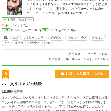
りにちやほやされながら、仲間の女武闘家のよこしまな想像
をしてやまず、でも、蓋を開いてみたらターゲットは自分
で・・？ ファンタジーもののBL小説です。R18。
BL
完結
短編
R18
24h.ポイント
71pt
13,223
3,039
位 / 228,788件
位 / 31,418件
小説
BL
BL
短編
サラリーマン同士
筋肉受け
社会人×社会人
雄っぱい
人外
体格差
剣士受け
狂気
感想数 0
文字数 14,116
最終更新日 2026.07.04
登録日 2026.06.28
5
お気に入り追加
1,446
ハコ入りオメガの結婚
朝顔
書籍情報
オメガの諒は、ひとり車に揺られてある男の元へ向かった。 大昔に家同士の間
で交わされた結婚の約束があって、諒の代になって向こうから求婚の連絡がき
た。 結婚に了承する意思を伝えるために、直接相手に会いに行くことになっ