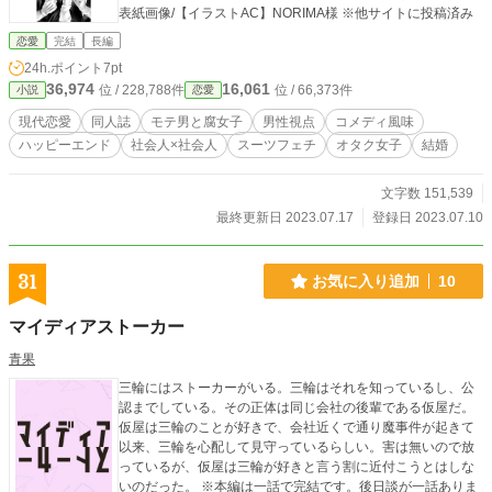
表紙画像/【イラストAC】NORIMA様 ※他サイトに投稿済み
恋愛
完結
長編
24h.ポイント
7pt
36,974
16,061
位 / 228,788件
位 / 66,373件
小説
恋愛
現代恋愛
同人誌
モテ男と腐女子
男性視点
コメディ風味
ハッピーエンド
社会人×社会人
スーツフェチ
オタク女子
結婚
文字数 151,539
最終更新日 2023.07.17
登録日 2023.07.10
31
お気に入り追加
10
マイディアストーカー
青果
三輪にはストーカーがいる。三輪はそれを知っているし、公
認までしている。その正体は同じ会社の後輩である仮屋だ。
仮屋は三輪のことが好きで、会社近くで通り魔事件が起きて
以来、三輪を心配して見守っているらしい。害は無いので放
っているが、仮屋は三輪が好きと言う割に近付こうとはしな
いのだった。 ※本編は一話で完結です。後日談が一話ありま