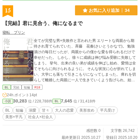
15
お気に入り追加
34
【完結】君に見合う、俺になるまで
寝転 プリン
全てが完璧な男×失敗作と言われた男 エリートな両親から期
待され育てられていた、斉藤 花奏(さいとうかなで)。 勉強
漬けの毎日だったが、両親からの僅かな愛を得られるだけで
幸せだった。 しかし、徐々に成績は伸び悩み受験に失敗して
しまう。 挙句、出来の良い弟が成績を伸ばし始め、愛情は全
てそちらに向けられるように。 そんな状況に心が折れてしま
い、大学にも落ちて引きこもりになってしまった。 痺れを切
らして離婚した両親に一人で生きていくよう告げられ、始め
たのはコンビニの夜間アルバイト。 そこに常連として来てい
BL
完結
短編
R18
たのが、西園寺 蓮(さいおんじ れん)という男。 その身な
24h.ポイント
14pt
りから想像も出来ないスイーツを買う彼に、花奏はこっそり
30,283
7,645
位 / 228,788件
位 / 31,418件
小説
BL
と癒されていた。 そんなある日、花奏は突然蓮に告白される
のだが…。 ※付きのエピソードは、ベッドシーンがありま
BL
短編
溺愛
甘々
大人の恋愛
美形攻め
平凡受け
す。 別サイトにて公開していた作品を加筆修正した物になり
美形×平凡
社会人×社会人
ます。 無断転載ではありませんので、ご安心ください！
感想数 0
文字数 26,742
最終更新日 2025.10.27
登録日 2025.10.20