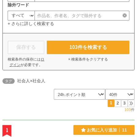
除外ワード
+ さらに詳しく検索する
保存する
103
件を検索する
検索条件の保存には
ロ
× 検索条件をクリアする
グイン
が必要です。
社会人×社会人
タグ
1
2
3
103
件
1
お気に入り追加
11