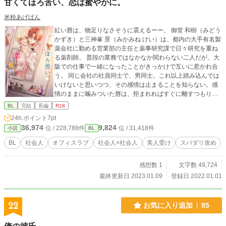
甘くてほろ苦い、恋は蜜やかに。
米粉あげぱん
紅い唇は、物足りなさそうに震えるーー。 御堂 和樹（みどう
かずき）と三神峯 景（みかみね けい）は、都内の大手有名製
薬会社に勤める営業部の主任と薬事研究課で日々研究を重ね
る薬剤師。 普段の業務ではなかなか関わらない二人だが、大
阪での仕事で一緒になったことがきっかけで互いに惹かれ合
う。 同じ会社の社員同士で、男同士。これ以上踏み込んでは
いけないと思いつつ、その感情は止まることを知らない。感
情のままに噛みついた唇は、拒まれればすぐに離すつもりだ
った。 彼に会うたび、触れるたび、夢中になっていく。 ーー
BL
完結
長編
R18
嬉しいことも辛いことも、一緒に背負っていきたい。 甘くほ
24h.ポイント
7pt
ろ苦い、二人だけの秘密の恋。 ※表紙は漫画家の星埜いろ様
36,974
9,824
位 / 228,788件
位 / 31,418件
小説
BL
に描いていただきました！！
BL
社会人
オフィスラブ
社会人×社会人
美人受け
スパダリ攻め
感想数 1
文字数 49,724
最終更新日 2023.01.09
登録日 2022.01.01
22
お気に入り追加
85