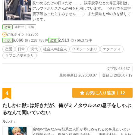
見つめるだけの日々だが……。 誤字脱字なとの修正添削は、
アルファポリスさんのAIを利用しています。 （それでも誤字
脱字等あったらすみません……） また挿絵もAIの力を借りて
います。
恋愛
連載中
長編
24h.ポイント
228pt
6,068
2,913
位 / 228,788件
位 / 66,373件
小説
恋愛
恋愛
日常
現代
社会人×社会人
R18シーンあり
エタニティ
ラブコメ要素あり
文字数 63,637
最終更新日 2026.08.07
登録日 2026.07.19
4
お気に入り追加
12
たしかに獣○は好きだが、俺がミノタウルスの息子をしゃぶ
るなんて聞いていない
ルルオカ
魔物を憎みながら獣系に人間が辱しめられるのを見たいとい
う願望を持つ、複雑な精神性の剣士。 「正義の剣士」とまわ