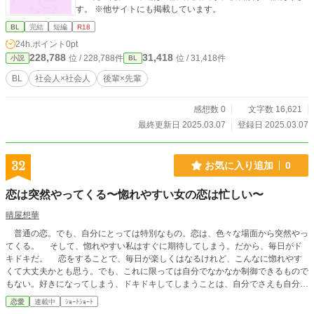
す。 ※他サイトにも掲載しています。
BL
完結
短編
R18
24h.ポイント
0pt
228,788
31,418
位 / 228,788件
位 / 31,418件
小説
BL
BL
社会人×社会人
後輩×先輩
感想数 0
文字数 16,621
最終更新日 2025.03.07
登録日 2025.03.07
32
お気に入り追加
0
恋は突然やってくる〜惚れやすい女の恋は忙しい〜
晴屋想華
普通の恋。でも、自分にとっては特別なもの。恋は、色々な場面から突然やっ
てくる。 そして、惚れやすい私はすぐに期待してしまう。だから、毎日がド
キドキだ。 恋をすることで、毎日が楽しくはなるけれど、こんなに惚れやす
くて大丈夫かとも思う。でも、これに限っては自分でなかなか制御できるもので
もない。好きになってしまう、ドキドキしてしまうことは、自分でさえも自分を
止められないのだから。
恋愛
連載中
ｼｮｰﾄｼｮｰﾄ