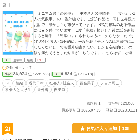
黒川
「ミニマム男子の睦事」 「中本さんの事情事」 「食べたい2
人の気散事」 の、番外編です。 上記3作品は、同じ世界観の
お話で、誰かしらが繋がっています。 R指定描写のある作品
には★を付けています。 1度「完結」扱いした後に話を追加
すると勝手に「連載中」にされちゃうの、知らなかったです
(ドの付く素人) 気分的に、一度完結させたものは連載中に戻
したくないし、でも番外編書きたい。しかも定期的に。 の、
欲を満たそうとした結果がこちらです。 こちらはずっと連載
中扱いですが、「ミニマム男子の睦事」「中本さんの事情
BL
連載中
短編
R18
事」「食べたい2人の気散事」の本編は完結しています。 3作
24h.ポイント
7pt
品まとめるのってどうなの？と思うかも知れませんが、これ
36,974
9,824
位 / 228,788件
位 / 31,418件
小説
BL
を期に3作品とも読んで頂けたらいいな、と言う自分なりの姑
息な手段です。 番外編は、1ネタ(って表現で合ってるか分か
BL
短編
現代日本
社会人×社会人
百合男子
ショタ同士
らないのですが)1～2話(2000～8000文字)で終わる事を目標
社会人と大学生
番外編
飯テロ
としてます。 ※2025.2. 6追記※ 現在更新中の中本さんの番
外編が30,000字弱、全9話と言う本編以上のボリュームにな
ってしまっているので、場合によっては長くなるケースもあ
感想数 1
文字数 123,068
ります。 ※追記終わり※ こちら単独で読むと「？」と思う所
最終更新日 2026.07.15
登録日 2023.01.11
があります。 事前にそれぞれの本編をお読み頂けると小躍り
します。
21
お気に入り追加
108