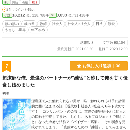
BL
完結
長編
R18
24h.ポイント
49pt
16,212
3,893
位 / 228,788件
位 / 31,418件
小説
BL
ほのぼの
歳の差
教師
社会人
社会人×社会人
日常
溺愛
やさしい世界
年下攻め
感想数 8
文字数 98,104
最終更新日 2021.03.20
登録日 2020.12.09
7
お気に入り追加
30
超潔癖な俺、最強のパートナーが"練習"と称して俺を甘く侵
食し始めました
初瀬
潔癖症で人に触れられない男が、唯一触れられる相手に計画
的に囲い込まれる話 【現代物】社会人×社会人★年下攻めで
す！！ コンサルタントの染谷は、重度の潔癖症ゆえに他人と
の接触を拒絶してきた。 しかし、あるプロジェクトで組むこ
とになった冷徹な法務アドバイザー・高梨に、その弱点を見
抜かれてしまう。 「克服するための『練習』、してみません