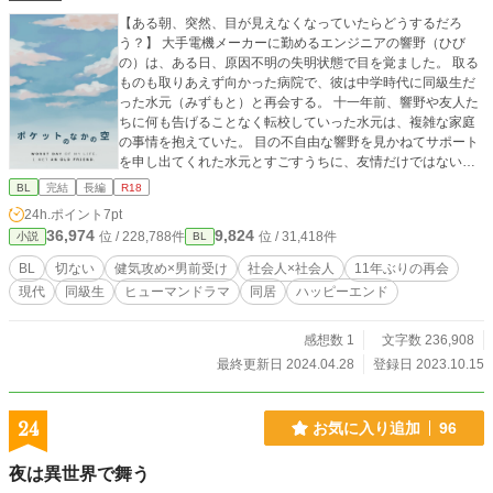
【ある朝、突然、目が見えなくなっていたらどうするだろ
う？】 大手電機メーカーに勤めるエンジニアの響野（ひび
の）は、ある日、原因不明の失明状態で目を覚ました。 取る
ものも取りあえず向かった病院で、彼は中学時代に同級生だ
った水元（みずもと）と再会する。 十一年前、響野や友人た
ちに何も告げることなく転校していった水元は、複雑な家庭
の事情を抱えていた。 目の不自由な響野を見かねてサポート
を申し出てくれた水元とすごすうちに、友情だけではない感
情を抱く響野だが、勇気を出して想いを伝えても「その感情
BL
完結
長編
R18
は一時的なもの」と否定されてしまい……？ 重い過去を持つ
24h.ポイント
7pt
一途な攻め × 不幸に抗（あらが）う男前な受けのお話。 ＊
36,974
9,824
位 / 228,788件
位 / 31,418件
小説
BL
－‥－‥－‥－‥－‥－‥－‥－＊ ・性描写のある回には
「※」マークが付きます。 ・水元視点の番外編もあり。 ＊
BL
切ない
健気攻め×男前受け
社会人×社会人
11年ぶりの再会
－‥－‥－‥－‥－‥－‥－‥－＊ ※番外編はこちら 『光の
現代
同級生
ヒューマンドラマ
同居
ハッピーエンド
部屋、花の下で。』https://www.alphapolis.co.jp/novel/72838
6436/614893182 ※第三者による無断著作物利用を禁止しま
す
感想数 1
文字数 236,908
最終更新日 2024.04.28
登録日 2023.10.15
24
お気に入り追加
96
夜は異世界で舞う