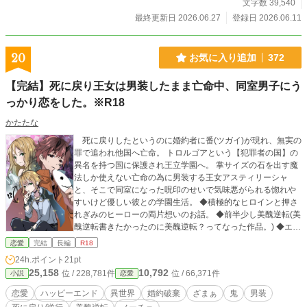
に諭された香雪は、桃花が置かれた狩谷家の現状を知って激
文字数 39,540
怒すると、半ば強引に嫁入りを勧めて、桃花を救うと宣言。
最終更新日 2026.06.27
登録日 2026.06.11
そんな香雪を信じた桃花も嫁ぐ決意を固めると、海石榴も合
わせた3人で鬼の世界で暮らし始める。 香雪は弟の鈴振（す
ずふり）の協力を得て、海石榴の夢だった香草茶館を開いて
20
お気に入り追加
372
おり、香草茶を淹れる才能を見出された桃花も一緒に働くこ
とになる。 開店休業状態の香草茶館の宣伝のため、桃花は香
【完結】死に戻り王女は男装したまま亡命中、同室男子にう
雪と共に骨董市で宣伝活動をするが、そこで香雪、鈴振、海
っかり恋をした。※R18
石榴の衝撃的な過去を知ることになるーー。 初めての環境と
香雪からの愛。 桃花は戸惑いつつも、新しい環境で秘められ
かたたな
た才能を開花させる。 ※他サイトにも掲載中 ※約4万文字の
作品です
死に戻りしたというのに婚約者に番(ツガイ)が現れ、無実の
罪で追われ他国へ亡命。 トロルゴアという【犯罪者の国】の
異名を持つ国に保護され王立学園へ。 掌サイズの石を出す魔
法しか使えない亡命の為に男装する王女アスティリーシャ
と、そこで同室になった呪印のせいで気味悪がられる惚れや
すいけど優しい彼との学園生活。 ◆積極的なヒロインと押さ
れぎみのヒーローの両片想いのお話。 ◆前半少し美醜逆転(美
醜逆転書きたかったのに美醜逆転？ってなった作品。) ◆エロ
まで遠いです。 ◆ゆるゆる設定です。 文章担当:かたたな
恋愛
完結
長編
R18
24h.ポイント
21pt
25,158
10,792
位 / 228,781件
位 / 66,371件
小説
恋愛
恋愛
ハッピーエンド
異世界
婚約破棄
ざまぁ
鬼
男装