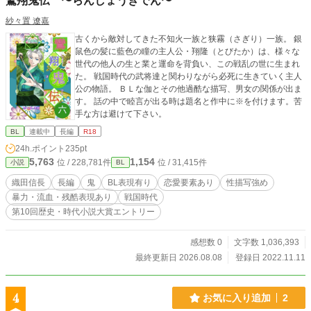
鸞翔鬼伝 〜らんしょうきでん〜
紗々置 遼嘉
古くから敵対してきた不知火一族と狭霧（さぎり）一族。 銀
鼠色の髪に藍色の瞳の主人公・翔隆（とびたか）は、様々な
世代の他人の生と業と運命を背負い、この戦乱の世に生まれ
た。 戦国時代の武将達と関わりながら必死に生きていく主人
公の物語。 ＢＬな伽とその他過酷な描写、男女の関係が出ま
す。 話の中で睦言が出る時は題名と作中に※を付けます。苦
手な方は避けて下さい。
BL
連載中
長編
R18
24h.ポイント
235pt
5,763
1,154
位 / 228,781件
位 / 31,415件
小説
BL
織田信長
長編
鬼
BL表現有り
恋愛要素あり
性描写強め
暴力・流血・残酷表現あり
戦国時代
第10回歴史・時代小説大賞エントリー
感想数 0
文字数 1,036,393
最終更新日 2026.08.08
登録日 2022.11.11
4
お気に入り追加
2