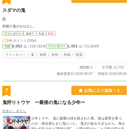
スダマの鬼
肉
単眼の鬼のおはなし。
ファンタジー
連載中
長編
R15
24h.ポイント
200pt
6,962
1,491
位 / 228,781件
位 / 53,309件
小説
ファンタジー
ファンタジー
鬼
単眼
妖怪
和風
怪異
感想数 0
文字数 13,752
最終更新日 2026.08.07
登録日 2026.08.06
7
お気に入り追加
2
鬼狩りトウヤ ー最後の鬼になる少年ー
かさい さとし
少年トウヤ。 鬼に最愛の姉を殺された夜、彼は復讐を誓う。
だが、彼自身もまた鬼だった。 鬼王の血を引きながら、角を
持たず生まれた"異端の鬼"。 人間を助けたことで鬼の里を追