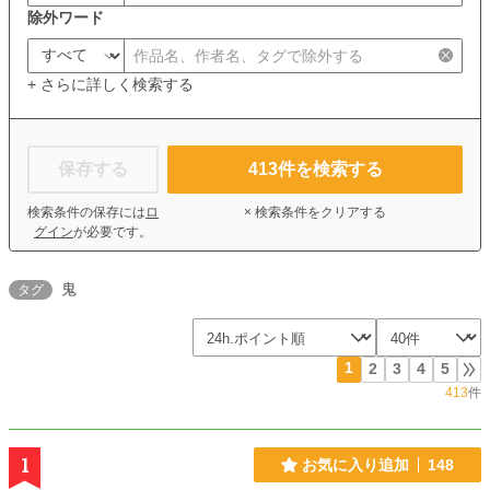
除外ワード
+ さらに詳しく検索する
保存する
413
件を検索する
検索条件の保存には
ロ
× 検索条件をクリアする
グイン
が必要です。
鬼
タグ
1
2
3
4
5
413
件
1
お気に入り追加
148