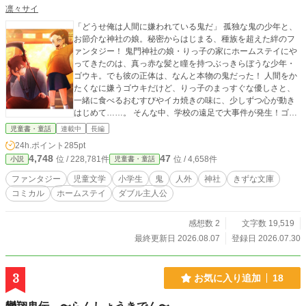
凛々サイ
「どうせ俺は人間に嫌われている鬼だ」 孤独な鬼の少年と、
お節介な神社の娘。秘密からはじまる、種族を超えた絆のフ
ァンタジー！ ​鬼門神社の娘・りっ子の家にホームステイにや
ってきたのは、真っ赤な髪と瞳を持つぶっきらぼうな少年・
ゴウキ。でも彼の正体は、なんと本物の鬼だった！ 人間をか
たくなに嫌うゴウキだけど、りっ子のまっすぐな優しさと、
一緒に食べるおむすびやイカ焼きの味に、少しずつ心が動き
はじめて……。 そんな中、学校の遠足で大事件が発生！ゴウ
キの正体がみんなにバレちゃう！？ 鬼と人間、それぞれがぶ
児童書・童話
連載中
長編
つかり合いながらも互いを想う、切なくて熱い！絆のドラ
24h.ポイント
285pt
マ！
4,748
47
位 / 228,781件
位 / 4,658件
小説
児童書・童話
ファンタジー
児童文学
小学生
鬼
人外
神社
きずな文庫
コミカル
ホームステイ
ダブル主人公
感想数 2
文字数 19,519
最終更新日 2026.08.07
登録日 2026.07.30
3
お気に入り追加
18