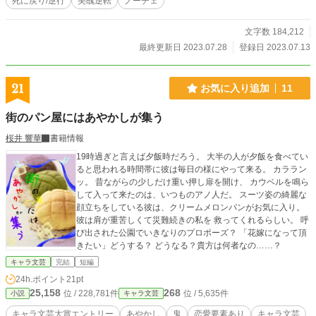
死に戻り/逆行
美醜逆転
ノーチェ
文字数 184,212
最終更新日 2023.07.28
登録日 2023.07.13
21
お気に入り追加
11
街のパン屋にはあやかしが集う
桜井 響華
書籍情報
19時過ぎと言えば夕飯時だろう。 大半の人が夕飯を食べてい
ると思われる時間帯に彼は毎日の様にやって来る。 カララン
ッ。 昔ながらの少しだけ重い押し扉を開け、 カウベルを鳴ら
して入って来たのは、いつものアノ人だ。 スーツ姿の綺麗な
顔立ちをしている彼は、クリームメロンパンがお気に入り。
彼は肩が重苦しくて災難続きの私を 救ってくれるらしい。 呼
び出された公園でいきなりのプロポーズ？ 「花嫁になって頂
きたい」どうする？ どうなる？貴方は何者なの……？
キャラ文芸
完結
短編
24h.ポイント
21pt
25,158
268
位 / 228,781件
位 / 5,635件
小説
キャラ文芸
キャラ文芸大賞エントリー
あやかし
鬼
恋愛要素あり
キャラ文芸