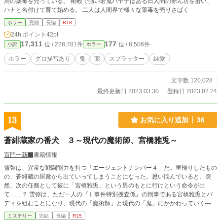
用の薬毒を売っている。 剛毅で強い若鬼ハヤテはある日人間の赤ん坊を拾い、
ハナと名付けて育て始める。 二人は人間界で様々な薬毒を売りさばく
ホラー
完結
長編
R18
24h.ポイント
42pt
17,311
177
位 / 228,781件
位 / 8,506件
小説
ホラー
ホラー
グロ描写あり
鬼
薬
スプラッター
純愛
文字数 120,028
最終更新日 2023.03.30
登録日 2023.02.24
13
お気に入り追加
36
蒼緋蔵家の番犬 ３～現代の魔術師、宮橋雅兎～
百門一新
書籍情報
雪弥は、異常な戦闘能力を持つ「エージェントナンバー４」だ。里帰りしたもの
の、蒼緋蔵の屋敷から出ていってしまうことになった。思い悩んでいると、突
然、次の任務として彼に「宮橋雅兎」という男のもとに行けという命令が出
て……？ 雪弥は、ただ一人の『Ｌ事件特別捜査係』の刑事である宮橋雅兎とバ
ディを組むことになり、現代の「魔術師」と現代の「鬼」にかかわっていく―
―。 ※「小説家になろう」「ノベマ！」「カクヨム」にも掲載しています。
ミステリー
完結
長編
R15