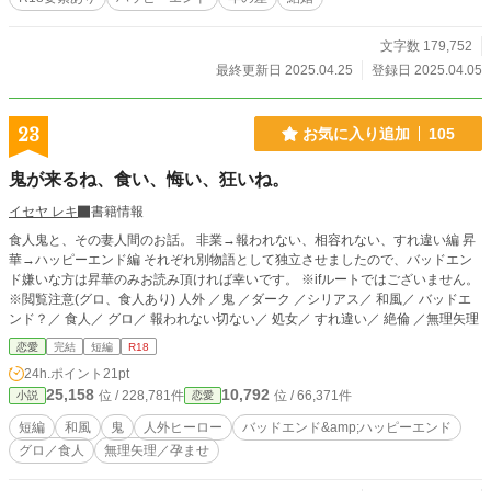
文字数 179,752
最終更新日 2025.04.25
登録日 2025.04.05
23
お気に入り追加
105
鬼が来るね、食い、悔い、狂いね。
イセヤ レキ
書籍情報
食人鬼と、その妻人間のお話。 非業→報われない、相容れない、すれ違い編 昇
華→ハッピーエンド編 それぞれ別物語として独立させましたので、バッドエン
ド嫌いな方は昇華のみお読み頂ければ幸いです。 ※ifルートではございません。
※閲覧注意(グロ、食人あり) 人外 ／鬼 ／ダーク ／シリアス／ 和風／ バッドエ
ンド？／ 食人／ グロ／ 報われない切ない／ 処女／ すれ違い／ 絶倫 ／無理矢理
恋愛
完結
短編
R18
24h.ポイント
21pt
25,158
10,792
位 / 228,781件
位 / 66,371件
小説
恋愛
短編
和風
鬼
人外ヒーロー
バッドエンド&amp;ハッピーエンド
グロ／食人
無理矢理／孕ませ