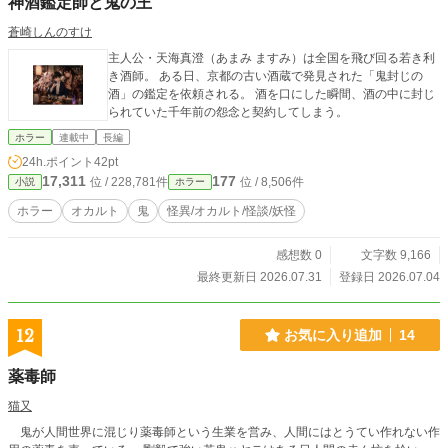
神酒鑑定師と鬼の王
の生態。ただし少しでも傷つけると感染症などにかかって死
にやすくなるので、尻穴以外は大事に扱う必要がある。 詳し
蒼崎しんのすけ
い設定については「天使さまの愛で方」参照のこと→https://f
主人公・天海真澄（あまみ ますみ）は全国を飛び回る若き利
ujossy.jp/books/17868 （同世界観のお話時系列：冴えないサ
き酒師。 ある日、京都の古い酒蔵で発見された「鬼封じの
ラリーマン～→イケメンだけど短小→巨人族に二人がかりで
酒」の鑑定を依頼される。 酒を口にした瞬間、酒の中に封じ
～→敏感なイケメン騎士は～→ナルシストな僕のオナホ） こ
られていた千年前の怨念と契約してしまう。
の他に同人誌で発表したもの（完売済）、電子書籍がありま
す。よろろん。 表紙の写真はフリー写真素材イメージスタイ
ホラー
連載中
長編
ル様からお借りしました。 ハル（@rendan_h）さんよりイン
24h.ポイント
42pt
スピレーションを受けました。ありがとうございます♪ 8/20
17,311
177
位 / 228,781件
位 / 8,506件
小説
ホラー
本編完結しました！ 8/21 19:46 最終話にオマケを追加
しました！ 9/28 長視点の番外編を上げました！ fujossyに
ホラー
オカルト
鬼
怪異/オカルト/怪談/妖怪
も投稿しましたー 9/29 ウイ視点の番外編を上げました！
感想数 0
文字数 9,166
最終更新日 2026.07.31
登録日 2026.07.04
12
お気に入り追加
14
薬毒師
猫又
鬼が人間世界に混じり薬毒師という生業を営み、人間にはとうてい作れない作