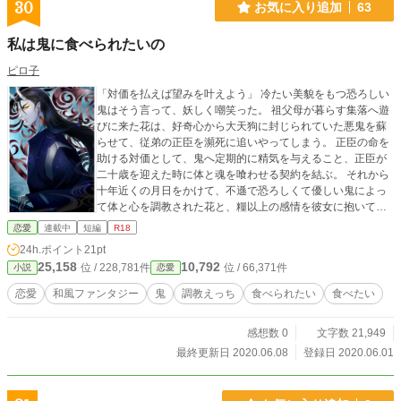
30
お気に入り追加
63
私は鬼に食べられたいの
ピロ子
「対価を払えば望みを叶えよう」 冷たい美貌をもつ恐ろしい
鬼はそう言って、妖しく嘲笑った。 祖父母が暮らす集落へ遊
びに来た花は、好奇心から大天狗に封じられていた悪鬼を蘇
らせて、従弟の正臣を瀕死に追いやってしまう。 正臣の命を
助ける対価として、鬼へ定期的に精気を与えること、正臣が
二十歳を迎えた時に体と魂を喰わせる契約を結ぶ。 それから
十年近くの月日をかけて、不遜で恐ろしくて優しい鬼によっ
て体と心を調教された花と、糧以上の感情を彼女に抱いてし
まった鬼の話。 性描写多目。 待鳥園子さん作「はつこい天
恋愛
連載中
短編
R18
狗」と和風ファンタジー×異形×幼馴染で共作しています。 内
24h.ポイント
21pt
容もすこしクロスオーバーしています。 素敵な表紙イラスト
25,158
10,792
位 / 228,781件
位 / 66,371件
小説
恋愛
は氷川こち様に描いていただきました。 ムーンライトノベル
にも掲載しています。
恋愛
和風ファンタジー
鬼
調教えっち
食べられたい
食べたい
感想数 0
文字数 21,949
最終更新日 2020.06.08
登録日 2020.06.01