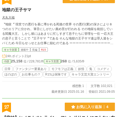
地獄の王子サマ
犬丸大福
〝地獄〞 現世での悪行を基に導かれる死後の世界 その悪行(業)の深さにより８
つのエリアに分かれ、筆舌にしがたい責め苦が行われる その地獄を統括してい
る閻魔大王。 しかし彼にはあまりに忙しすぎて息子たちに管理を一任 一応大王
の息子と言うことで〝王子サマ〞である そんな地獄の王子サマ達は罪人達をシ
バくため 今日もせっせとお仕事に励むのである ーーーーーーーーーーーーーー
ーーーーーーーーーーー 地獄設定はゆるふわです。 作者の独自設定がふんだん
キャラ文芸
連載中
長編
R15
に盛り込まれております。 １話は短めなので、サクッとお読みいただけるか
24h.ポイント
21pt
と。 R指定は一応、地獄なのでシバク表現もあります。
25,158
268
位 / 228,781件
位 / 5,635件
小説
キャラ文芸
日常
ファンタジー要素あり
モフモフは正義
妖怪
鬼
コメディ
ほのぼの
お仕事もの？
R15は保険です
キャラ文芸大賞エントリー
感想数 1
文字数 102,021
最終更新日 2025.01.16
登録日 2021.09.05
27
お気に入り追加
4