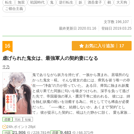
転生
無双
戦国時代
鬼
逆行転生
妖
酒呑童子
鵺
大天狗
ご都合主義
文字数 196,107
最終更新日 2020.01.16
登録日 2019.03.25
16
お気に入り追加
17
虐げられた鬼女は、最強軍人の契約妻になる
千乃
鬼でありながら妖力を持たず、一族から蔑まれ、居場所のな
かった鬼女・椛。 そんな彼女の血には、瘴気を祓う唯一の存
在――“浄血”の力が宿っていた。 ある日、瘴気に蝕まれ妖魔
と成り果てた同族に匂いを嗅ぎつけられ、深手を負って逃げ
た先で、帝国最強の軍人・鷹宮千隼に拾われる。 彼には、姉
を蝕む妖魔の呪いを治癒する為に、何としてでも稀血が必要
だった。 「――俺と、結婚しないか。あくまで“契約”とし
て」 彼が提示した契約に、椛はただ静かに頷く。 愛も家族も
知らぬ椛にとって、それは当然の答えだった。 「俺にとって
恋愛
完結
短編
何より最優先は姉上だ。愛情の類は期待しないでほしい」 そ
24h.ポイント
28pt
う告げた男との、偽りの結婚生活。 しかし千隼と過ごすう
21,906
9,483
位 / 228,781件
位 / 66,371件
小説
恋愛