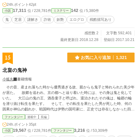
24h.ポイント
42pt
17,311
142
位 / 228,781件
位 / 5,380件
小説
ミステリー
鬼
芝居
謎解き
詐術
妖艶
エログロ
残酷描写あり
感想数 2
文字数 592,401
最終更新日 2018.12.28
登録日 2017.10.21
15
お気に入り追加
1,321
北畠の鬼神
小狐丸
書籍情報
その昔、産まれ落ちた時から優秀過ぎる故、親からも鬼子と怖れられた美少年
が居た。 故郷を追われ、京の都へと辿り着いた時には、その身は鬼と化して
いた。 大江山の鬼の王、酒呑童子と呼ばれ、退治されたその魂は、輪廻の輪
を潜り抜け転生を果たす。 そして、その転生を果たした男が死した時、何の
因果か神仏の戯れか、戦国時代は伊勢の国司家に、正史では存在しなかった四男
として再び生を受ける。 二度の生の記憶を残しながら…… これは、鬼の力
ファンタジー
連載中
長編
と現代人の知識を持って転生した男が、北畠氏の滅亡を阻止する為に奮闘する物
24h.ポイント
35pt
語。 ーーーーーーーーーーーーーーーー この作品は、中の御所奮闘記～大賢者
19,567
3,216
位 / 228,781件
位 / 53,309件
小説
ファンタジー
が異世界転生をリメイクしたものです。 かなり大幅に設定等を変更している
ので、別物として読んで頂ければ嬉しいです。