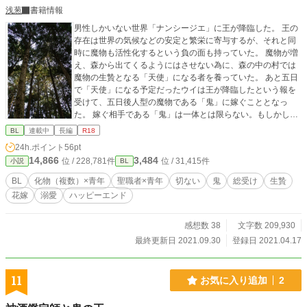
浅葱
書籍情報
男性しかいない世界「ナンシージエ」に王が降臨した。 王の
存在は世界の気候などの安定と繁栄に寄与するが、それと同
時に魔物も活性化するという負の面も持っていた。 魔物が増
え、森から出てくるようにはさせない為に、森の中の村では
魔物の生贄となる「天使」になる者を養っていた。 あと五日
で「天使」になる予定だったウイは王が降臨したという報を
受けて、五日後人型の魔物である「鬼」に嫁ぐこととなっ
た。 嫁ぐ相手である「鬼」は一体とは限らない。もしかした
ら複数に犯されてしまうかもしれないという不安を抱えなが
BL
連載中
長編
R18
ら、ウイは世話係と称する聖職者と共に森の奥へと足を向け
24h.ポイント
56pt
たのだった。 最初のうちは甘さ控えめですがすぐにどんどん
14,866
3,484
位 / 228,781件
位 / 31,415件
小説
BL
甘くなります。 天使シリーズですが、他の作品との絡みはあ
りません。単体でお楽しみいただけます。 童貞処女の青年が
BL
化物（複数）×青年
聖職者×青年
切ない
鬼
総受け
生贄
見た目悪魔の鬼たちに嫁ぎ、毎日あんあん甘く啼かされてし
花嫁
溺愛
ハッピーエンド
まう物語です。 化物（複数）×青年。聖職者×青年。総受け。
おもらし（小スカ）あり／結腸責め／乳首責め／尿道責め／
溺愛／体格差／肛門拡張あり。エロエロです。魔物（触手な
感想数 38
文字数 209,930
ど）も使われたりします。ハッピーエンド。 （注：他の天使
最終更新日 2021.09.30
登録日 2021.04.17
も出てきます。そちらは快楽堕ちしています） 天使設定：こ
の世界の住人は三十歳までに童貞を失わないと「天使」にな
り、それは尻穴に男根を受け入れて精を注がれないと死んで
11
お気に入り追加
2
しまう。「天使」は尻穴が丈夫でとても感じやすい。魔物が
いくら乱暴に犯しても死なないで感じまくるという魔物好み