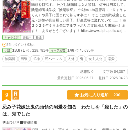
陽頭を目指す。 ただし陰陽師は女人禁制。 灯子は男装して、
陰陽師養成学校『陰陽學寮』で式神の 御霊府君（ごりょうふ
くん）や男子に囲まれて暮らす事に！ そこには婚約破棄した
元・許嫁や見目麗しい男子、野生児等に溢れていて……！ ※
２０２６年６月上旬にアルファポリス文庫様より書籍化しま
す！ ありがとうございます！ https://www.alphapolis.co.jp/b
ook/detail/1047890/12243
キャラ文芸
連載中
長編
24h.ポイント
63pt
13,871
146
位 / 228,781件
位 / 5,635件
小説
キャラ文芸
陰陽師
男装
式神
逆ハーレム
人外
鬼
女主人公
溺愛
感想数 0
文字数 84,387
最終更新日 2026.06.27
登録日 2026.04.23
9
お気に入り追加
230
忌み子花嫁は鬼の頭領の溺愛を知る わたしを「殺した」の
は、鬼でした
狭山ひびき
書籍情報