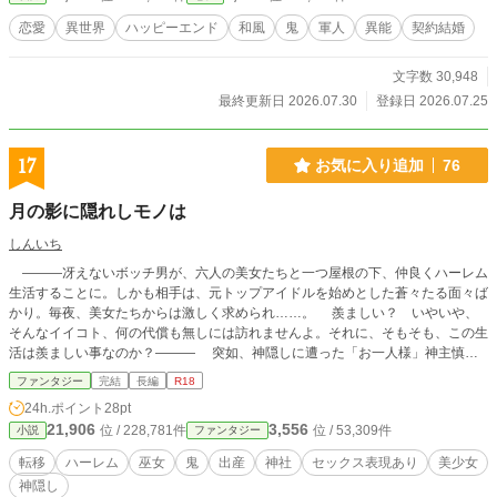
ち、役に立つことでしか自分の価値を測れなかった椛の中
に、これまで知らなかった感情が芽生えてゆき……。
恋愛
異世界
ハッピーエンド
和風
鬼
軍人
異能
契約結婚
文字数 30,948
最終更新日 2026.07.30
登録日 2026.07.25
17
お気に入り追加
76
月の影に隠れしモノは
しんいち
―――冴えないボッチ男が、六人の美女たちと一つ屋根の下、仲良くハーレム
生活することに。しかも相手は、元トップアイドルを始めとした蒼々たる面々ば
かり。毎夜、美女たちからは激しく求められ……。 羨ましい？ いやいや、
そんなイイコト、何の代償も無しには訪れませんよ。それに、そもそも、この生
活は羨ましい事なのか？――― 突如、神隠しに遭った「お一人様」神主慎也
の前に現れたのは、異界で一人暮らしている千歳超の謎の美女。美女から告げら
ファンタジー
完結
長編
R18
れた、元の世界に戻る方法とは、「龍の祝部」に選ばれること。その為には、
24h.ポイント
28pt
「選択の巫女」とセックスし、候補者の中で最大の快感を巫女に与えなければな
21,906
3,556
位 / 228,781件
位 / 53,309件
小説
ファンタジー
らなかった。そして残酷なことに、選ばれなかった候補者に待っているは、
「死」……。 祝部となっても果たさなければならない使命が続く。それは、
転移
ハーレム
巫女
鬼
出産
神社
セックス表現あり
美少女
「神子」と呼ばれる、世を救う存在とされる子を産ませること。産むのは、同じ
神隠し
く神隠しとなってきた五人の美女「神子の巫女」たち。さらに産まれてくる神子