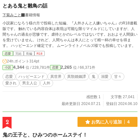
とある鬼と雛鳥の話
下菊みこと
書籍情報
小説家になろう様の方で投稿した短編、『人外さんと人嫌いちゃん』のR18連載
版です。 触れている内容自体は表現は可能な限りマイルドにしていますが、人
間ちゃんの過去が悲惨です。虐待とかのレベルではないです。おおよそ人間扱い
を受けていません。 けれど、人間ちゃんは本人にとって精一杯の幸せを得ま
す。 ハッピーエンド確定です。 ムーンライトノベルズ様でも投稿しています。
恋愛
完結
長編
R18
24h.ポイント
314pt
4,344
2,265
位 / 228,781件
位 / 66,371件
小説
恋愛
恋愛
ハッピーエンド
異世界
異類婚姻譚
鬼
溺愛
甘々
愛され
男主人公
人外
感想数 1
文字数 27,041
最終更新日 2024.07.21
登録日 2024.06.10
2
お気に入り追加
4
鬼の王子と、ひみつのホームステイ！