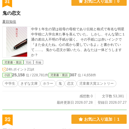
31
お気に入り追加
0
鬼の恋文
夏目知佳
中学１年生の望は祖母の母校であり伝統と格式で有名な明星
中学校に入学出来た事を喜んでいた。 しかし、そんな望に１
通の差出人不明の手紙が届く。 その手紙には赤いインクで
『また会えたね。心の底から愛しているよ』と書かれてい
て……。 鬼から恋文が届いたら、あなたは一体どうします
か？
児童書・童話
完結
長編
24h.ポイント
21pt
25,158
307
位 / 228,781件
位 / 4,658件
小説
児童書・童話
中学生
きずな文庫
ホラー
鬼
恋文
児童書大賞エントリー
感想数 0
文字数 53,381
最終更新日 2026.07.28
登録日 2026.07.27
32
お気に入り追加
1