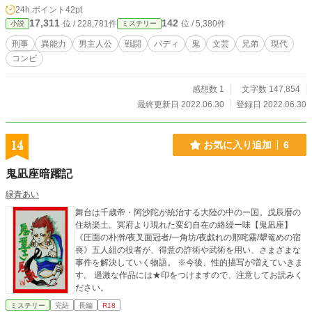
24h.ポイント
42pt
17,311
142
位 / 228,781件
位 / 5,380件
小説
ミステリー
刑事
異能力
男主人公
戦闘
バディ
鬼
文芸
兄弟
現代
コンビ
感想数 1
文字数 147,854
最終更新日 2022.06.30
登録日 2022.06.30
14
お気に入り追加
6
鬼凪座暗躍記
緑青あい
舞台は千歳帝・阿沙陀が統治する大陸の中のー国。戊辰暦の
住劫楽土。冥府より現れた変幻自在の絡繰ー味【鬼凪座】
《圧面の朴澣/夜叉面冠者/一角坊/夜戯れの那咤霧/顰篭めの宿
喪》五人組の役者が、得意の詐術や武術を用い、さまざまな
事件を解決していく物語。 ※今後、性的描写が増えていきま
す。 過激な作品には★印をつけますので、注意してお読みく
ださい。
ミステリー
完結
長編
R18