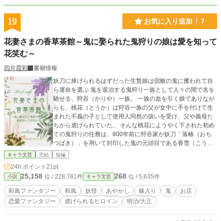
19
お気に入り追加
7
花妻さまの香草茶館～鬼に娶られた鬼狩りの娘は愛を知って
花笑む～
四片霞彩
書籍情報
妖刀に捧げられるはずだった生贄娘は宿敵の鬼に攫われて自
ら運命を選ぶ 鬼を退治する鬼狩り一族として人々の間で名を
馳せる、狩谷（かりや）一族。 一族の血を引く娘でありなが
らも、桃花（とうか）は狩谷一族の父が女中に手を付けて生
まれた不義の子として使用人同然の扱いを受け、父や義母た
ちから虐げられていた。 そんな桃花にようやく下された初め
ての鬼狩りの任務は、800年前に狩谷家が妖刀「落椿（おち
つばき）」を用いて封印した鬼の元頭目である香雪（こうせ
つ）の退治と再封印。 しかしそれは表向きの目的であり、本
キャラ文芸
完結
短編
当の目的は妖刀が持つ鬼狩りの力を増幅させるために、桃花
24h.ポイント
21pt
を妖刀の生贄に捧げることだった。 父と義母の企みを知って
25,158
268
位 / 228,781件
位 / 5,635件
小説
キャラ文芸
自棄を起こした桃花は香雪を倒して自ら生贄になろうとする
が、強い力を持つ香雪に返り討ちに遭う。 狩谷家に憎悪を抱
和風ファンタジー
和風
妖怪
あやかし
嫁入り
鬼
お店
く香雪に殺されかけるが、妖刀「落椿」に宿る桃花の唯一の
恋愛ファンタジー
虐げられるヒロイン
明治/大正
友達であり、香雪の妹である海石榴（つばき）に命を救われ
る。 お互いに憎しみ合うのではなく、愛し合うように海石榴