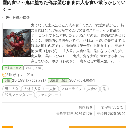
塵肉食い～鬼に堕ちた俺は望むままに人を食い散らかしてい
く～
中級中破微小提督
鬼になった主人公はただ人を食うためだけに旅を続ける。 特
に目的はなくぶらぶらするだけの無双スローライフ作品で
す。 コンセプトは何時か討たれるただの鬼。 塵肉の読みはじ
んにく。煩悩的な意味合いです。 ※1話から3話の途中までは
短編と同じ内容です。 ※物語は第一章から動きます。 登場人
物 大餓（おおが） 主人公。人食い鬼。鬼になってのんびり
食人旅。 美味（びみ） 鬼娘。角を大餓に食わせる事で共
存している。 喚き（わめき） 喚き散らす麗人鬼。ムードメ
ーカー。
児童書・童話
完結
長編
24h.ポイント
21pt
25,158
307
位 / 228,781件
位 / 4,658件
小説
児童書・童話
男主人公
人外主人公
一人称
スローライフ
人食い
鬼
和風ファンタジー
ファンタジー
感想数 0
文字数 55,175
最終更新日 2026.01.29
登録日 2025.08.02