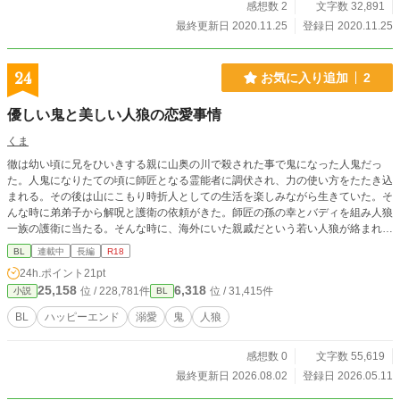
感想数 2
文字数 32,891
最終更新日 2020.11.25
登録日 2020.11.25
24
お気に入り追加
2
優しい鬼と美しい人狼の恋愛事情
くま
徹は幼い頃に兄をひいきする親に山奥の川で殺された事で鬼になった人鬼だっ
た。人鬼になりたての頃に師匠となる霊能者に調伏され、力の使い方をたたき込
まれる。その後は山にこもり時折人としての生活を楽しみながら生きていた。そ
んな時に弟弟子から解呪と護衛の依頼がきた。師匠の孫の幸とバディを組み人狼
一族の護衛に当たる。そんな時に、海外にいた親戚だという若い人狼が絡まれて
いるのを助ける。熱を帯びる視線に徹は相手にしないが…… "人狼と女子高生"の
BL
連載中
長編
R18
スピンオフ。 暴行等の残酷な表現あり 苦手な方はバックお願いします。
24h.ポイント
21pt
25,158
6,318
位 / 228,781件
位 / 31,415件
小説
BL
BL
ハッピーエンド
溺愛
鬼
人狼
感想数 0
文字数 55,619
最終更新日 2026.08.02
登録日 2026.05.11