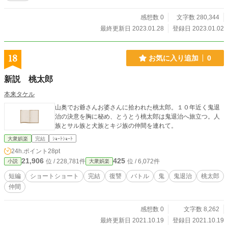
には、課せられた、鬼に関わる「宿命」があった……。 突然現れて人を襲う
鬼の目的は？ 鬼との闘いの結末は？ …異界に住む鬼との因縁に巻き込まれ
感想数 0
文字数 280,344
てしまった、「祝部」と「巫女」たちの不思議譚。 ………この作品は、エロ
最終更新日 2023.01.28
登録日 2023.01.02
シーンは勿論（？！）、グロシーンもあるR-18G作品です。（「命を繋ぐこと」
が重要な話の柱となり、子作り・出産や、鬼の襲撃もありますので…）そちら方
面が苦手な人は、ご注意ください。なお、「pixiv]さんには、改稿前のバージョ
18
お気に入り追加
0
ンを、「カクヨム」さんでは、R15版を、「ミッドナイトノベルズ」さんではR
18G改稿前版を載せてもらっています………
新説 桃太郎
本来タケル
山奥でお爺さんお婆さんに拾われた桃太郎。１０年近く鬼退
治の決意を胸に秘め、とうとう桃太郎は鬼退治へ旅立つ。人
族とサル族と犬族とキジ族の仲間を連れて。
大衆娯楽
完結
ｼｮｰﾄｼｮｰﾄ
24h.ポイント
28pt
21,906
425
位 / 228,781件
位 / 6,072件
小説
大衆娯楽
短編
ショートショート
完結
復讐
バトル
鬼
鬼退治
桃太郎
仲間
感想数 0
文字数 8,262
最終更新日 2021.10.19
登録日 2021.10.19