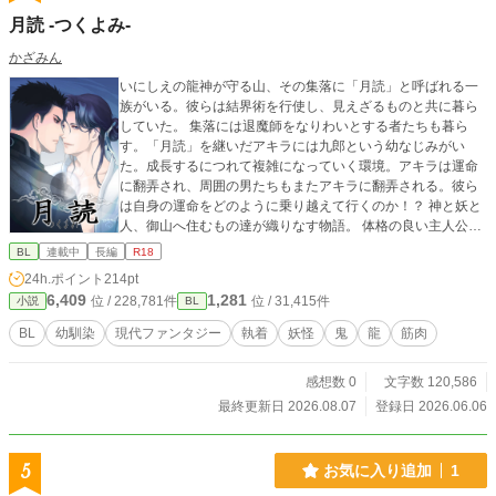
月読 -つくよみ-
かざみん
いにしえの龍神が守る山、その集落に「月読」と呼ばれる一
族がいる。彼らは結界術を行使し、見えざるものと共に暮ら
していた。 集落には退魔師をなりわいとする者たちも暮ら
す。「月読」を継いだアキラには九郎という幼なじみがい
た。成長するにつれて複雑になっていく環境。アキラは運命
に翻弄され、周囲の男たちもまたアキラに翻弄される。彼ら
は自身の運命をどのように乗り越えて行くのか！？ 神と妖と
人、御山へ住むもの達が織りなす物語。 体格の良い主人公が
受けです。妖怪バトルあり、修行あり、エロあります。怪我
BL
連載中
長編
R18
の描写もあるので血が苦手な方はご注意ください。爽やかで
24h.ポイント
214pt
はないギャグ要素も出てきます。 エローな描写のページは※
6,409
1,281
位 / 228,781件
位 / 31,415件
小説
BL
マーク表示しています。 2022年に書いた小説の改稿版です。
※この物語に登場する人物、名、団体、場所はすべてフィク
BL
幼馴染
現代ファンタジー
執着
妖怪
鬼
龍
筋肉
ションです。 作品の表現上、モラルに反した描写もあります
が決して推奨しておりません。 ⓒ2026 Kazamin 盗用・無
感想数 0
文字数 120,586
断転載は禁止です。 Unauthorized copying or reproduction is
prohibited.
最終更新日 2026.08.07
登録日 2026.06.06
5
お気に入り追加
1