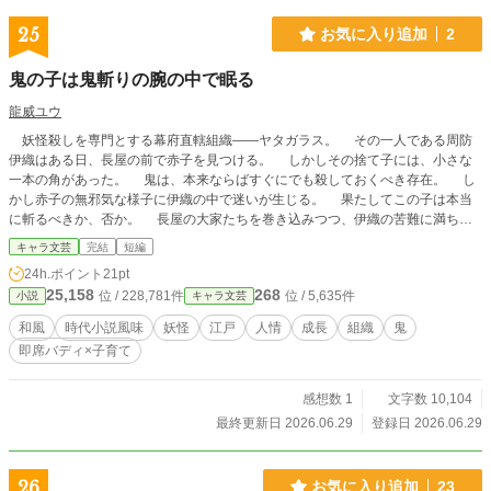
25
お気に入り追加
2
鬼の子は鬼斬りの腕の中で眠る
龍威ユウ
妖怪殺しを専門とする幕府直轄組織――ヤタガラス。 その一人である周防
伊織はある日、長屋の前で赤子を見つける。 しかしその捨て子には、小さな
一本の角があった。 鬼は、本来ならばすぐにでも殺しておくべき存在。 し
かし赤子の無邪気な様子に伊織の中で迷いが生じる。 果たしてこの子は本当
に斬るべきか、否か。 長屋の大家たちを巻き込みつつ、伊織の苦難に満ちた
子育てが今、静かに幕を開ける――。
キャラ文芸
完結
短編
24h.ポイント
21pt
25,158
268
位 / 228,781件
位 / 5,635件
小説
キャラ文芸
和風
時代小説風味
妖怪
江戸
人情
成長
組織
鬼
即席バディ×子育て
感想数 1
文字数 10,104
最終更新日 2026.06.29
登録日 2026.06.29
26
お気に入り追加
23