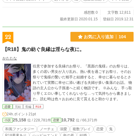
感想数 0
文字数 12,811
最終更新日 2020.01.15
登録日 2019.12.31
22
お気に入り追加
104
【R18】鬼の紡ぐ良縁は淫らな夜に。
かたたな
任意で参加する良縁のお祭り。『黒面の鬼様』のお祭りは、
多くの若い男女が入り乱れ、熱い夜を過ごすお祭り。そのお
祭りで鬼様の繋いだ相手と結婚すると、幸せに暮らせるとさ
れていて実際に幸せに添い遂げる夫婦が多い集落のお話。 物
語の主人公から子孫達へと続く物語です。 ※みんな、手っ取
り早くエロい事してくれないかな…って気持ちから書きまし
た。読む時は色々おおめに見て貰えると助かります。
恋愛
完結
長編
R18
24h.ポイント
21pt
25,158
10,792
位 / 228,781件
位 / 66,371件
小説
恋愛
和風ファンタジー
ノーチェ
溺愛
複数プレイ
恋愛
鬼
R18要素あり
ハッピーエンド
年の差
結婚