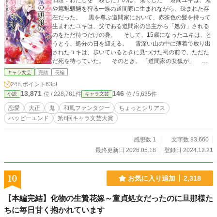
旧題：わたしを「殺した」のは、鬼でした 道間ユキは、鬼
や魑魅魍魎を狩る一族の道間家に生まれながら、疎まれた存
在だった。 黒を尊ぶ道間家において、赤茶色の髪を持って
生まれたユキは、父である道間家の当主から「処分」される
のをただ待つだけの身。 そして、15歳になったユキは、と
うとう、処分の日を迎える。 雪深い山の中に薄着で放り出
されたユキは、歩いているときに見つけた祠の前で、ただた
だ死を待っていた。 そのとき。 「道間家の女狐が」 ユ
キの目の前に現れたのは、鬼の棟梁、暁月千早。 千早は、
キャラ文芸
完結
長編
死に逝くユキの首にそっと手をかけて―― 死んだはずのユ
24h.ポイント
63pt
キは、鬼の暮らす隠れ里で目を覚ます。 ユキを「殺した」
13,871
146
位 / 228,781件
位 / 5,635件
小説
キャラ文芸
鬼、千早は、彼女に向かって告げた。 「お前は、もはや道
間ではない。――お前は、鬼だ」 鬼に殺され、鬼となった
恋愛
大正
鬼
和風ファンタジー
ちょっとシリアス
ユキと、鬼の棟梁である千早。 二人の運命は、静かに交差
ハッピーエンド
第8回キャラ文芸大賞
する―― ※アルファポリス第8回キャラ文芸大賞にて奨励賞
をいただきました(*^_^*)
感想数 1
文字数 83,660
最終更新日 2026.05.18
登録日 2024.12.21
10
お気に入り追加
2,318
【本編完結】化物の生贄花嫁～童貞処女だったのに旦那様た
ちに毎日甘く抱かれています