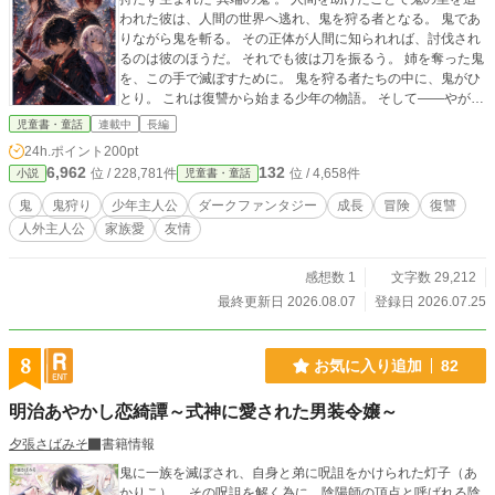
われた彼は、人間の世界へ逃れ、鬼を狩る者となる。 鬼であ
りながら鬼を斬る。 その正体が人間に知られれば、討伐され
るのは彼のほうだ。 それでも彼は刀を振るう。 姉を奪った鬼
を、この手で滅ぼすために。 鬼を狩る者たちの中に、鬼がひ
とり。 これは復讐から始まる少年の物語。 そして――やが
て"最後の鬼"となる少年の物語。
児童書・童話
連載中
長編
24h.ポイント
200pt
6,962
132
位 / 228,781件
位 / 4,658件
小説
児童書・童話
鬼
鬼狩り
少年主人公
ダークファンタジー
成長
冒険
復讐
人外主人公
家族愛
友情
感想数 1
文字数 29,212
最終更新日 2026.08.07
登録日 2026.07.25
8
お気に入り追加
82
明治あやかし恋綺譚～式神に愛された男装令嬢～
夕張さばみそ
書籍情報
鬼に一族を滅ぼされ、自身と弟に呪詛をかけられた灯子（あ
かりこ）。 その呪詛を解く為に、陰陽師の頂点と呼ばれる陰