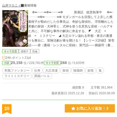
山岸マロニィ
書籍情報
✼••┈┈┈┈••✼••┈┈┈┈••✼ 第漆話 鋭意執筆中 ✼••┈
┈┈┈••✼••┈┈┈┈••✼ モダンガールを目指して上京した椎
葉桜子が勤めだした仕事先は、奇妙な探偵社。 浮世離れした
美貌の探偵・犬神零と、式神を使う生意気な居候・ハルアキ
と共に、不可解な事件の解決に奔走する。 ◤ 大正 ×
妖 × ミステリー ◢ 大正ロマン溢れる帝都・東京の裏通
りを舞台に、冒険活劇が幕を開ける！ 【シリーズ詳細】 第壱
話――扉（書籍・レンタルに収録） 第弐話――鴉揚羽（書
籍・レンタルに収録） 第参話――九十九ノ段（完結・公開
キャラ文芸
連載中
長編
中） 第肆話――壺（完結・公開中） 第伍話――箪笥(完結) 番
24h.ポイント
21pt
外編・百合御殿ノ三姉妹（完結・別ページにて公開中） ※各
25,158
268
位 / 228,781件
位 / 5,635件
小説
キャラ文芸
話とも、単独でお楽しみ頂ける内容となっております。 【第
4回 キャラ文芸大賞】 旧タイトル『犬神心霊探偵社 第壱
和風ファンタジー
伝奇
大正浪漫
探偵
陰陽師
妖怪
鬼
話【扉】』が、奨励賞に選ばれました。 【備考（第壱話――
ライトミステリー
異能バトル
扉）】 初稿 2010年 ブログ及びHPにて別名義で掲載 改
稿① 2015年 小説家になろうにて別名義で掲載 改稿② 2
020年 ノベルデイズ、ノベルアップ+にて掲載 ※以上、現
感想数 8
文字数 361,964
在は公開しておりません。 改稿③ 2021年 第4回 キャラ
最終更新日 2025.12.28
登録日 2020.06.09
文芸大賞 奨励賞に選出 改稿④ 2021年 改稿⑤ 2022年
書籍化
29
お気に入り追加
3