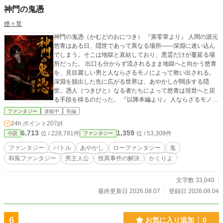
神門の鬼憑
煙々茸
神門の鬼憑（かむどのおにつき） 『第零章より』 人間の源元
悠青はある日、隠世であって異なる場所――深淵に迷い込ん
でしまう。そこは地獄と直結しており、悪霊だけが蔓延る場
所だった。 出口も分からず流されるまま地獄へと向かう悠青
を、見目麗しい男と人ならざるモノによって救い出される。
深淵を脱出した先に広がる世界は、あやかしが闊歩する隠
世。憑人（つきびと）なる者たちによって悠青は現世へと戻
る手段を得るのだった。 『以降本編より』 人ならざるモノに
憑かれた人間を憑人という。彼らは隠世にて悪霊や闇に堕ち
ファンタジー
連載中
長編
た妖たちを祓う役目を担っていた。 主人公の閻煌（えんこ
24h.ポイント
207pt
う）は鬼の憑人であり、唯一禍魂となった悪霊を消滅させる
6,713
1,359
位 / 228,781件
位 / 53,309件
小説
ファンタジー
力を持っていた。鬼憑き故に閻煌だけが深淵に出入りするこ
とが可能であり、現世からでも神門（かむど）を開くことが
ファンタジー
バトル
あやかし
ローファンタジー
鬼
できるため人間側でも脅威と見なされていた。 隠世と現世で
和風ファンタジー
男主人公
怪異事件の解決
かくりよ
発生する怪異を解決し、人間と妖、そして地獄の秩序を守る
のが彼らの使命である――。
文字数 33,040
最終更新日 2026.08.07
登録日 2026.08.04
6
お気に入り追加
0