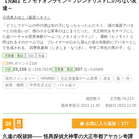
【完結】ヒノモトオンライン～フレンドリストにのらない友
達～
小浪来さゆこ（森原ヘキイ）
「どうしてゲームの中の僕は女の子になっちゃったんだろう」 謎の鬼面アバタ
ーとの出会いが、僕の小さな変革のはじまりだった。 大正時代をモチーフにし
た超バーチャル世界体験ゲーム《ヒノモトオンライン》。 通称《ヒノモト》と
呼ばれるそのゲームでは、プレイヤーが心から望んだ姿が自動的にアバターとし
て生成される。 四季島夏樹（しきしま・なつき）。中学二年生の男の子。 なぜ
かヒノモトでは「ハルキ」という名前の巫女になってしまった夏樹は、自分のア
児童書・童話
完結
長編
バターに疑問を持ちながらも、飽き性の友人と一緒になんとなくゲームを楽しん
24h.ポイント
21pt
でいた。 そんなある日、夏樹は毒の泉の中で身動きできずにいる謎の鬼面アバ
25,158
307
位 / 228,781件
位 / 4,658件
小説
児童書・童話
ターを助ける。 呪われていたり、警察に追われていたりと、面倒ごとをたっぷ
り抱えている彼との出会いをきっかけに、夏樹の小さな小さな変革がはじまった
現代ファンタジー
VRMMO
大正浪漫風ゲーム世界
巫女
鬼
侍
――。 テーマパークのような世界《ヒノモト》を舞台に、 「どうして夏樹は女
妖怪・物怪
中学生主人公
バトルあり
の子に？」 「鬼面って、いったい何者？」 という謎を追いながら、 イベントに
参加したり、 スイーツの食べ歩きをしたり、 大正ファッションに着替えたり、
メロンパンの物怪と戦ったりして、 子どもたちがちょっとでも顔を上げて、 ち
感想数 0
文字数 76,213
ょっとでも前に進めるようになる。 そんなお話です。
最終更新日 2022.11.30
登録日 2022.11.05
28
お気に入り追加
277
久遠の呪祓師―― 怪異探偵犬神零の大正帝都アヤカシ奇譚