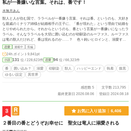
私が一番嫌いな言葉。それは、番です！
水無月あん
獣人と人が住む国で、ララベルが一番嫌う言葉、それは番。というのも、大好き
な親戚のミナリア姉様が結婚相手の王子に、「番が現れた」という理由で結婚を
とりやめられたから。それからというのも、番という言葉が一番嫌いになったラ
ラベル。そんなララベルを大切に囲い込むのが幼馴染のルーファス。ルーファス
は竜の獣人だけれど、番は現れるのか……？ 色々鈍いヒロインと、溺愛する
幼馴染のお話です。 いつもながらご都合主義で、ゆるい設定です。お気軽に読
恋愛
連載中
長編
んでくださったら幸いです。
24h.ポイント
9,841pt
131
94
位 / 228,623件
位 / 66,323件
小説
恋愛
番
囲い込み？
溺愛
幼馴染
獣人
ハッピーエンド
執着
腹黒
ゆるい設定
異世界
感想数 5
文字数 213,795
最終更新日 2026.08.06
登録日 2024.08.18
3
お気に入り追加
6,406
２番目の番とどうぞお幸せに 聖女は竜人に溺愛される