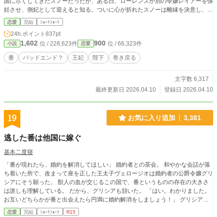
国に尽くしてきたスノーだったが、ある日、ローレンスが別の令嬢レイアーを懐
妊させ、側妃として迎えると知る。ついに心が折れたスノーは離縁を決意し、国
を去ろうとする。 しかしその道中、レイアー嬢の実家の襲撃に遭い、スノー
恋愛
完結
ｼｮｰﾄｼｮｰﾄ
は命を落とす寸前、自身の命と引き換えに広域回復魔法で多くの命を救う。
24h.ポイント
837pt
これでスノーの、人生は終わりのはずだった。 だが次に目を覚ますと、スノ
1,602
900
位 / 228,623件
位 / 66,323件
小説
恋愛
ーは三年前の結婚式当日に戻っていた。何度死んでも、何度拒絶しても、結婚式
の誓いの瞬間へと戻される。 番から逃れようと、スノーは何度も死を選ぶが
番
バッドエンド？
王妃
陛下
巻き戻る
――。
文字数 6,317
最終更新日 2026.04.10
登録日 2026.04.10
19
お気に入り追加
3,381
逃した番は他国に嫁ぐ
基本二度寝
「番が現れたら、婚約を解消してほしい」 婚約者との茶会。 和やかな会話が落
ち着いた所で、改まって座を正した王太子ヴェロージオは婚約者の公爵令嬢グリ
シアにそう願った。 獣人の血が交じるこの国で、番というものの存在の大きさ
は誰しも理解している。 だから、グリシアも頷いた。 「はい。わかりました。
お互いどちらかが番と出会えたら円満に婚約解消をしましょう！」 グリシアに
答えに満足したはずなのだが、ヴェロージオの心に沸き上がる感情。 こちらの
恋愛
完結
ｼｮｰﾄｼｮｰﾄ
R15