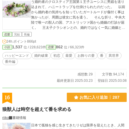
う婚約者のクロスティア王国第１王子ユーシスに男娼を送り
込まれて、ハニートラップを仕掛けられたのだった。 以前
から婚約者の気持ちを知っていたガートルードが傷付く事は
無かったが、周囲は彼女に気を遣う。 そんな折り、中央大
陸で唯一の獣人の国、アストリッツァ国から婚姻の打診が届
く。 王太子クラシオンとの、婚約ではなく一気に婚姻と
は…… 彼には最愛の番が居るのだが、その女性の身分が低
恋愛
完結
長編
いために正妃には出来ないらしい。 その事情から、醜女の
24h.ポイント
866pt
ガートルードをお飾りの妃にするつもりだと激怒する両親や
1,537
862
位 / 228,623件
位 / 66,323件
小説
恋愛
兄姉を諌めて、クラシオンとの婚姻を決めたガートルードだ
った…… ※ 『きみは、俺のただひとり～神様からのギフ
ハッピーエンド
婚約破棄
初恋
最愛
お飾りの妻
番
異世界
ト』の番外編となります ヒロインは本編では名前も出ない
番外編
『カリスレキアの王女』と呼ばれるだけの設定のみで、本人
は登場しておりません ですが、本編終了後の話ですので、
感想数 29
文字数 94,174
そちらの登場人物達の顔出しネタバレが有ります
最終更新日 2025.03.23
登録日 2025.03.08
16
お気に入り追加
287
狼獣人は時空を超えて番を求める
riiko
書籍情報
日本で孤独を感じ生きてきたリゼは限界を迎えたとき、人間