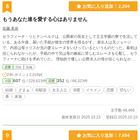
8
お気に入り追加
2,204
もうあなた達を愛する心はありません
佐藤 美奈
セラフィーナ・リヒテンベルクは、公爵家の長女として王立学園の寮で生活して
いる。ある午後、届いた手紙が彼女の世界を揺るがす。 差出人は兄ジョージ
で、内容は母イリスが兄の妻エレーヌをいびっているというものだった。最初は
信じられなかったが、手紙の中で兄は母の嫉妬に苦しむエレーヌを心配し、セラ
フィーナに助けを求めていた。 理知的で優しい公爵夫人の母が信じられなかっ
たが、兄の必死な頼みに胸が痛む。 セラフィーナは、一年ぶりに実家に帰る
恋愛
完結
短編
と、母が物置に閉じ込められていた。幸せだった家族の日常が壊れていく。魔法
24h.ポイント
2,016pt
やファンタジー異世界系は、途中からあるかもしれません。
607
352
位 / 228,623件
位 / 66,323件
小説
恋愛
結婚
ざまぁ
幼馴染
女主人公
溺愛
イケメン
恋愛
切ない
番
家族
文字数 48,466
最終更新日 2025.10.23
登録日 2025.10.10
9
お気に入り追加
7,654