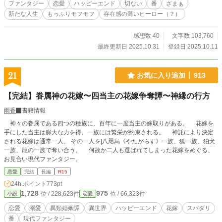
ファンタジー
恋愛
ハッピーエンド
切ない
番
ざまぁ
新たな人生
もっふりモフモフ
存在感の薄いヒーロー（？）
感想数 40
文字数 103,760
最終更新日 2025.10.31
登録日 2025.10.11
21
お気に入り追加
913
【完結】眷属神の花嫁〜四当主の花嫁争奪譚〜神縁の行方
雨香
書籍情報
神々の眷属である四つの種族に、百年に一度当主の嫁取りがある。 花嫁を
手にした当主は膨大な力を得、一族には繁栄が約束される。 神託により決定
される花嫁は通常一人。 その一人を|八咫烏《やたがらす》一族、狐一族、狛犬
一族、龍の一族で奪い合う。 何故か二人も選ばれてしまった花嫁をめぐる、
お見合い現代ファンタジー。
恋愛
完結
長編
R15
24h.ポイント
773pt
1,728
975
位 / 228,623件
位 / 66,323件
小説
恋愛
恋愛
溺愛
異類婚姻譚
異世界
ハッピーエンド
花嫁
スパダリ
番
現代ファンタジー