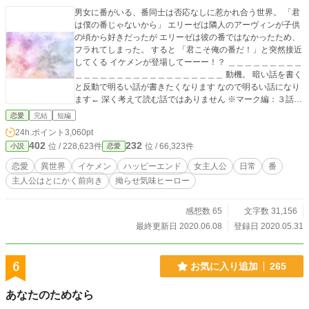
男女に番がいる、番同士は否応なしに惹かれ合う世界。 「君
は僕の番じゃないから」 エリーゼは隣人のアーヴィンが子供
の頃から好きだったが エリーゼは彼の番ではなかったため、
フラれてしまった。 すると 「君こそ俺の番だ！」と突然接近
してくる イケメンが登場してーーー！？ ＿＿＿＿＿＿＿＿＿
＿＿＿＿＿＿＿＿＿＿＿＿＿＿＿＿＿＿ 動機。 暗い話を書く
と反動で明るい話が書きたくなります なので明るい話になり
ます← 深く考えて読む話ではありません ※マーク編：３話＋
エピローグ ※超絶短編です ※さくっと読めるはず ※番の設
恋愛
完結
短編
定はゆるゆるです ※世界観としては割と近代チック ※ルーカ
24h.ポイント
3,060pt
ス編思ったより明るくなかったごめんなさい ※マーク編は明
402
232
位 / 228,623件
位 / 66,323件
小説
恋愛
るいです
恋愛
異世界
イケメン
ハッピーエンド
女主人公
日常
番
主人公はとにかく前向き
拗らせ気味ヒーロー
感想数 65
文字数 31,156
最終更新日 2020.06.08
登録日 2020.05.31
6
お気に入り追加
265
あなたのためなら