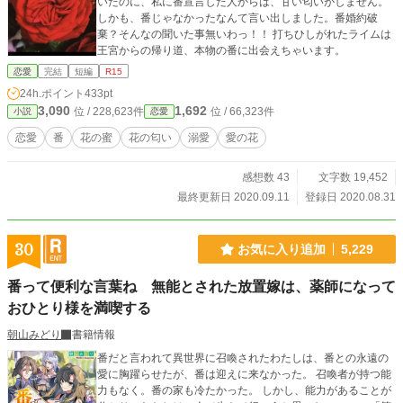
いたのに、私に番宣言した人からは、甘い匂いがしません。
しかも、番じゃなかったなんて言い出しました。番婚約破
棄？そんなの聞いた事無いわっ！！ 打ちひしがれたライムは
王宮からの帰り道、本物の番に出会えちゃいます。
恋愛
完結
短編
R15
24h.ポイント
433pt
3,090
1,692
位 / 228,623件
位 / 66,323件
小説
恋愛
恋愛
番
花の蜜
花の匂い
溺愛
愛の花
感想数 43
文字数 19,452
最終更新日 2020.09.11
登録日 2020.08.31
30
お気に入り追加
5,229
番って便利な言葉ね 無能とされた放置嫁は、薬師になって
おひとり様を満喫する
朝山みどり
書籍情報
番だと言われて異世界に召喚されたわたしは、番との永遠の
愛に胸躍らせたが、番は迎えに来なかった。 召喚者が持つ能
力もなく。番の家も冷たかった。 しかし、能力があることが