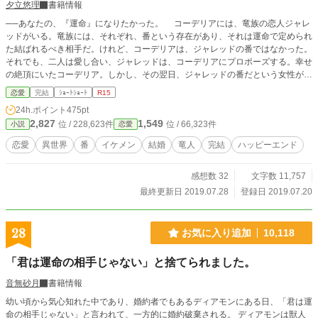
夕立悠理
書籍情報
──あなたの、『運命』になりたかった。 コーデリアには、竜族の恋人ジャレ
ッドがいる。竜族には、それぞれ、番という存在があり、それは運命で定められ
た結ばれるべき相手だ。けれど、コーデリアは、ジャレッドの番ではなかった。
それでも、二人は愛し合い、ジャレッドは、コーデリアにプロポーズする。幸せ
の絶頂にいたコーデリア。しかし、その翌日、ジャレッドの番だという女性が現
れて──。 ※一話あたりの文字数がとても少ないです。 ※小説家になろう様にも
恋愛
完結
ｼｮｰﾄｼｮｰﾄ
R15
投稿しています
24h.ポイント
475pt
2,827
1,549
位 / 228,623件
位 / 66,323件
小説
恋愛
恋愛
異世界
番
イケメン
結婚
竜人
完結
ハッピーエンド
感想数 32
文字数 11,757
最終更新日 2019.07.28
登録日 2019.07.20
28
お気に入り追加
10,118
「君は運命の相手じゃない」と捨てられました。
音無砂月
書籍情報
幼い頃から気心知れた中であり、婚約者でもあるディアモンにある日、「君は運
命の相手じゃない」と言われて、一方的に婚約破棄される。 ディアモンは獣人