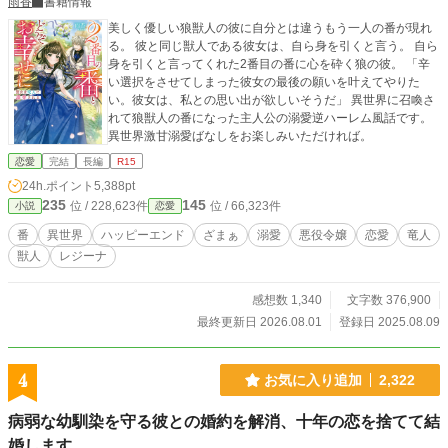
雨香
書籍情報
美しく優しい狼獣人の彼に自分とは違うもう一人の番が現れ
る。 彼と同じ獣人である彼女は、自ら身を引くと言う。 自ら
身を引くと言ってくれた2番目の番に心を砕く狼の彼。 「辛
い選択をさせてしまった彼女の最後の願いを叶えてやりた
い。彼女は、私との思い出が欲しいそうだ」 異世界に召喚さ
れて狼獣人の番になった主人公の溺愛逆ハーレム風話です。
異世界激甘溺愛ばなしをお楽しみいただければ。
恋愛
完結
長編
R15
24h.ポイント
5,388pt
235
145
位 / 228,623件
位 / 66,323件
小説
恋愛
番
異世界
ハッピーエンド
ざまぁ
溺愛
悪役令嬢
恋愛
竜人
獣人
レジーナ
感想数 1,340
文字数 376,900
最終更新日 2026.08.01
登録日 2025.08.09
4
お気に入り追加
2,322
病弱な幼馴染を守る彼との婚約を解消、十年の恋を捨てて結
婚します