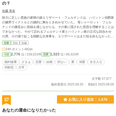
の？
佐藤 美奈
財力に乏しい貴族の家柄の娘エリザベート・フェルナンドは、ハリントン伯爵家
の嫡男ヴィクトルとの婚約に胸をときめかせていた。 母シャーロット・フェル
ナンドの微笑みに祝福を感じながらも、その奥に隠された思惑を理解することは
できなかった。 やがて訪れるフェルナンド家とハリントン家の正式な顔合わせ
の席。その場で起こる残酷な出来事を、エリザベートはまだ知る由もなかった。
魔法とファンタジーの要素が少し漂う日常の中で、周りはほのぼのとした雰囲気
恋愛
完結
短編
に包まれていた。 腹が立つ相手はみんなざまぁ！ 上流階級の名家が没落。皇
24h.ポイント
482pt
帝、皇后、イケメン皇太子、生意気な態度の皇女に仕返しだ！ 貧乏な男爵家の
2,776
1,523
位 / 228,623件
位 / 66,323件
小説
恋愛
力を思い知れ！ 真の姿はクロイツベルク陛下、神聖なる至高の存在。
婚約破棄
ざまぁ
恋愛
結婚
切ない
番
溺愛
女主人公
幼馴染
日常
文字数 57,977
最終更新日 2025.09.30
登録日 2025.09.09
27
お気に入り追加
1,676
あなたの運命になりたかった