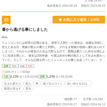
文字数 18,457
最終更新日 2023.08.28
登録日 2023.08.24
23
お気に入り追加
2,665
番から逃げる事にしました
みん
リュシエンヌには前世の記憶がある。 前世で人間だった彼女は、結婚を目前に
控えたある日、熊族の獣人の番だと判明し、そのまま熊族の領地へ連れ去られて
しまった。それからの彼女の人生は大変なもので、最期は番だった自分を恨むよ
うに生涯を閉じた。 彼女は200年後、今度は自分が豹の獣人として生まれ変わっ
ていた。そして、そんな記憶を持ったリュシエンヌが番と出会ってしまい、そこ
から、色んな事に巻き込まれる事になる─と、言うお話です。 ❋相変わらずのゆ
恋愛
完結
短編
R15
るふわ設定で、メンタルも豆腐並なので、軽い気持ちで読んで下さい。 ❋独自
24h.ポイント
603pt
設定有りです。 ❋他視点の話もあります。 ❋誤字脱字は気を付けていますが、
2,235
1,246
位 / 228,623件
位 / 66,323件
小説
恋愛
あると思います。すみません。
生まれ変わり
獣人
番
逃げるヒロイン
追い掛けるのは…
腹黒が居ます
聖女
感想数 77
文字数 126,284
最終更新日 2024.06.17
登録日 2024.04.13