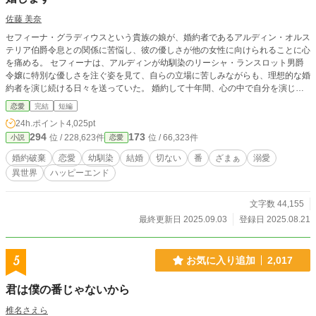
佐藤 美奈
セフィーナ・グラディウスという貴族の娘が、婚約者であるアルディン・オルス
テリア伯爵令息との関係に苦悩し、彼の優しさが他の女性に向けられることに心
を痛める。 セフィーナは、アルディンが幼馴染のリーシャ・ランスロット男爵
令嬢に特別な優しさを注ぐ姿を見て、自らの立場に苦しみながらも、理想的な婚
約者を演じ続ける日々を送っていた。 婚約して十年間、心の中で自分を演じ続
けてきたが、それももう耐えられなくなっていた。
恋愛
完結
短編
24h.ポイント
4,025pt
294
173
位 / 228,623件
位 / 66,323件
小説
恋愛
婚約破棄
恋愛
幼馴染
結婚
切ない
番
ざまぁ
溺愛
異世界
ハッピーエンド
文字数 44,155
最終更新日 2025.09.03
登録日 2025.08.21
5
お気に入り追加
2,017
君は僕の番じゃないから
椎名さえら