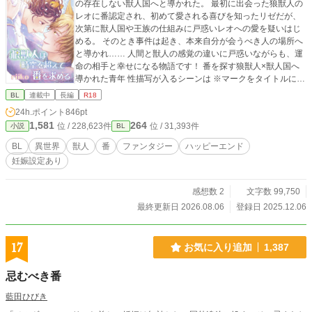
の存在しない獣人国へと導かれた。 最初に出会った狼獣人の
レオに番認定され、初めて愛される喜びを知ったリゼだが、
次第に獣人国や王族の仕組みに戸惑いレオへの愛を疑いはじ
める。 そのとき事件は起き、本来自分が会うべき人の場所へ
と導かれ…… 人間と獣人の感覚の違いに戸惑いながらも、運
命の相手と幸せになる物語です！ 番を探す狼獣人×獣人国へ
導かれた青年 性描写が入るシーンは ※マークをタイトルにつ
けますのでご注意くださいませ。 物語、お楽しみいただけた
BL
連載中
長編
R18
ら幸いです。 表紙、まめさんに描いていただきました！
24h.ポイント
846pt
1,581
264
位 / 228,623件
位 / 31,393件
小説
BL
BL
異世界
獣人
番
ファンタジー
ハッピーエンド
妊娠設定あり
感想数 2
文字数 99,750
最終更新日 2026.08.06
登録日 2025.12.06
17
お気に入り追加
1,387
忌むべき番
藍田ひびき