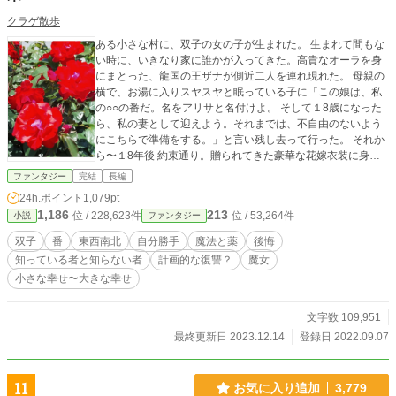
クラゲ散歩
ある小さな村に、双子の女の子が生まれた。 生まれて間もな
い時に、いきなり家に誰かが入ってきた。高貴なオーラを身
にまとった、龍国の王ザナが側近二人を連れ現れた。 母親の
横で、お湯に入りスヤスヤと眠っている子に「この娘は、私
の○○の番だ。名をアリサと名付けよ。 そして１8歳になった
ら、私の妻として迎えよう。それまでは、不自由のないよう
にこちらで準備をする。」と言い残し去って行った。 それか
ら〜１8年後 約束通り。贈られてきた豪華な花嫁衣装に身を
包み。 アリサと両親は、龍の背中に乗りこみ。 いざ〜龍国へ
ファンタジー
完結
長編
出発した。 あれれ？アリサと両親だけだと数が合わないよ
24h.ポイント
1,079pt
ね？？ 確か双子だったよね？ もう一人の女の子は〜どうした
1,186
213
位 / 228,623件
位 / 53,264件
小説
ファンタジー
のよ〜！ 物語に登場する人物達の視点です。
双子
番
東西南北
自分勝手
魔法と薬
後悔
知っている者と知らない者
計画的な復讐？
魔女
小さな幸せ〜大きな幸せ
文字数 109,951
最終更新日 2023.12.14
登録日 2022.09.07
11
お気に入り追加
3,779