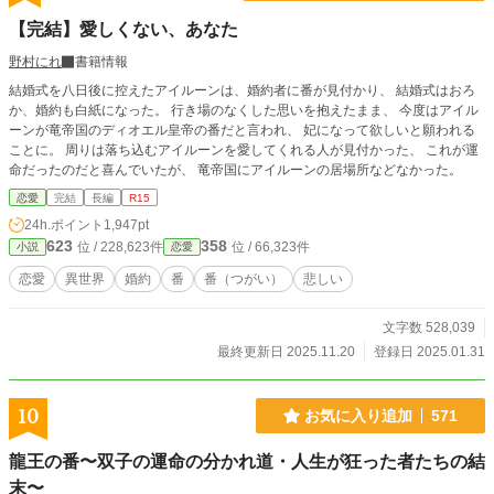
【完結】愛しくない、あなた
野村にれ
書籍情報
結婚式を八日後に控えたアイルーンは、婚約者に番が見付かり、 結婚式はおろ
か、婚約も白紙になった。 行き場のなくした思いを抱えたまま、 今度はアイル
ーンが竜帝国のディオエル皇帝の番だと言われ、 妃になって欲しいと願われる
ことに。 周りは落ち込むアイルーンを愛してくれる人が見付かった、 これが運
命だったのだと喜んでいたが、 竜帝国にアイルーンの居場所などなかった。
恋愛
完結
長編
R15
24h.ポイント
1,947pt
623
358
位 / 228,623件
位 / 66,323件
小説
恋愛
恋愛
異世界
婚約
番
番（つがい）
悲しい
文字数 528,039
最終更新日 2025.11.20
登録日 2025.01.31
10
お気に入り追加
571
龍王の番〜双子の運命の分かれ道・人生が狂った者たちの結
末〜