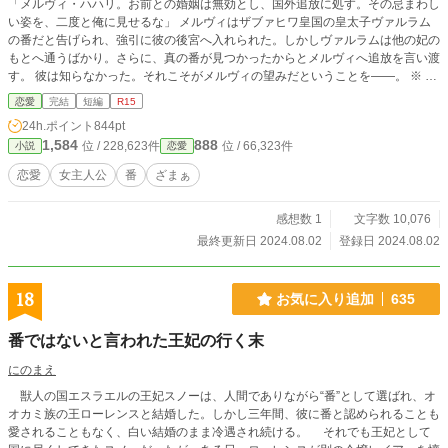
「メルヴィ・ハハリ。お前との婚姻は無効とし、国外追放に処す。その忌まわし
い姿を、二度と俺に見せるな」 メルヴィはザブァヒワ皇国の皇太子ヴァルラム
の番だと告げられ、強引に彼の後宮へ入れられた。しかしヴァルラムは他の妃の
もとへ通うばかり。さらに、真の番が見つかったからとメルヴィへ追放を言い渡
す。 彼は知らなかった。それこそがメルヴィの望みだということを――。 ※ 8/
4 誤字修正しました。 ※ なろうにも投稿しています。
恋愛
完結
短編
R15
24h.ポイント
844pt
1,584
888
位 / 228,623件
位 / 66,323件
小説
恋愛
恋愛
女主人公
番
ざまぁ
感想数 1
文字数 10,076
最終更新日 2024.08.02
登録日 2024.08.02
18
お気に入り追加
635
番ではないと言われた王妃の行く末
にのまえ
獣人の国エスラエルの王妃スノーは、人間でありながら“番”として選ばれ、オ
オカミ族の王ローレンスと結婚した。しかし三年間、彼に番と認められることも
愛されることもなく、白い結婚のまま冷遇され続ける。 それでも王妃として