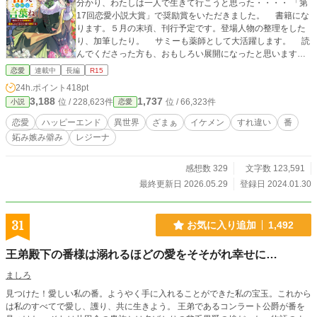
分かり、わたしは一人で生きて行こうと思った・・・・ 「第
17回恋愛小説大賞」で奨励賞をいただきました。 書籍にな
ります。５月の末頃、刊行予定です。登場人物の整理をした
り、加筆したり。 サミーも薬師として大活躍します。 読
んでくださった方も、おもしろい展開になったと思います。
ぜひ買ってください。 まもなく取り下げます。まだの方は
恋愛
連載中
長編
R15
ぜひ、読んでください。
24h.ポイント
418pt
3,188
1,737
位 / 228,623件
位 / 66,323件
小説
恋愛
恋愛
ハッピーエンド
異世界
ざまぁ
イケメン
すれ違い
番
妬み嫉み僻み
レジーナ
感想数 329
文字数 123,591
最終更新日 2026.05.29
登録日 2024.01.30
31
お気に入り追加
1,492
王弟殿下の番様は溺れるほどの愛をそそがれ幸せに…
ましろ
見つけた！愛しい私の番。ようやく手に入れることができた私の宝玉。これから
は私のすべてで愛し、護り、共に生きよう。 王弟であるコンラート公爵が番を