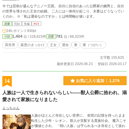
今では芸術が盛んなアニノー王国。 自分に自信のあった公爵家の嫡男と、自分
の世界を壊された王女の結婚。 二人には一体何が起こり、夫妻はどうなってい
くのか。 ※「私は運命なのですか」とは時間軸が違います。
恋愛
完結
長編
R15
24h.ポイント
930pt
1,404
781
位 / 228,623件
位 / 66,323件
小説
恋愛
異世界
最悪のきっかけ
王女
運命
番
番（つがい）
文字数 155,625
最終更新日 2026.06.23
登録日 2026.03.17
14
お気に入り追加
1,279
人族は一人で生きられないらしい――獣人公爵に拾われ、溺
愛されて家族になりました
よっちゃん
人族がほとんど存在しない世界に、 前世の記憶を持ったまま
転生した少年・レオン。 獣人が支配する貴族社会。 魔力こそ
が価値とされ、 「弱い人族」は守られるべき存在として扱わ