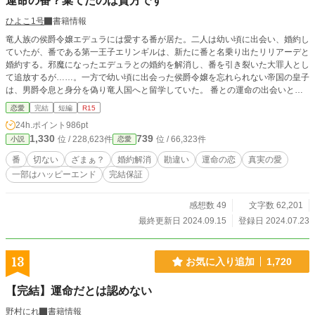
運命の番？棄てたのは貴方です
ひよこ1号
書籍情報
竜人族の侯爵令嬢エデュラには愛する番が居た。二人は幼い頃に出会い、婚約し
ていたが、番である第一王子エリンギルは、新たに番と名乗り出たリリアーデと
婚約する。邪魔になったエデュラとの婚約を解消し、番を引き裂いた大罪人とし
て追放するが……。一方で幼い頃に出会った侯爵令嬢を忘れられない帝国の皇子
は、男爵令息と身分を偽り竜人国へと留学していた。 番との運命の出会いと別
離の物語。番でない人々の貫く愛。 ※自己設定満載ですので気を付けてくださ
恋愛
完結
短編
R15
い。 ※性描写はないですが、一線を越える個所もあります ※多少の残酷表現あ
24h.ポイント
986pt
ります。 以上２点からセルフレイティング
1,330
739
位 / 228,623件
位 / 66,323件
小説
恋愛
番
切ない
ざまぁ？
婚約解消
勘違い
運命の恋
真実の愛
一部はハッピーエンド
完結保証
感想数 49
文字数 62,201
最終更新日 2024.09.15
登録日 2024.07.23
13
お気に入り追加
1,720
【完結】運命だとは認めない
野村にれ
書籍情報