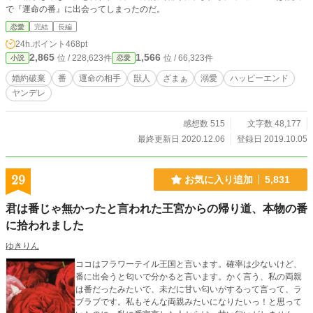
で『運命の番』に出会ってしまったのだ。
恋愛
完結
長編
24h.ポイント
468pt
2,865
1,566
位 / 228,623件
位 / 66,323件
小説
恋愛
婚約破棄
番
運命の相手
獣人
ざまぁ
溺愛
ハッピーエンド
ヤンデレ
感想数 515
文字数 48,177
最終更新日 2020.12.06
登録日 2019.10.05
29
お気に入り追加
5,831
君は番じゃ無かったと言われた王宮からの帰り道、本物の番
に拾われました
ゆきりん
ココはフラワーテイル王国と言います。確率は少ないけど、
番に出会うと匂いで分かると言います。かく言う、私の両親
は番だったみたいで、未だに甘い匂いがするって言って、ラ
ブラブです。私もそんな両親みたいになりたいっ！と思って