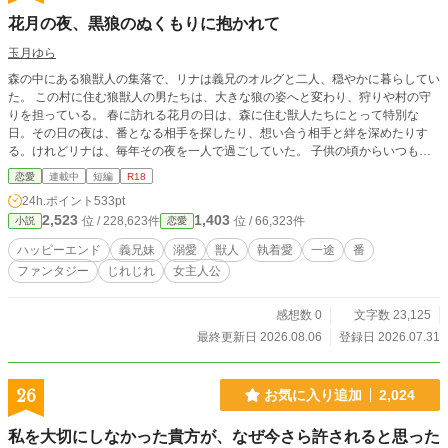
花月の夜、黒狼のぬくもりに抱かれて
玉月ゆら
森の中にある狼獣人の集落で、リナは義兄のオルグと二人、穏やかに暮らしてい
た。 この村に住む狼獣人の男たちは、大きな狼の姿へと変わり、狩りや村の守
りを担っている。 春に訪れる花月の日は、森に住む獣人たちにとって特別な
日。その日の夜は、番となる相手を探したり、想い合う相手と絆を深めたりす
る。けれどリナは、毎年その夜を一人で過ごしていた。 子供の頃からいつも自
分をその大きな体で守り、大切にしてくれるオルグ。リナは兄のそばに他の女性
恋愛
連載中
短編
R18
が近づくと落ち着かず、気づけば二人の間に入って邪魔をしてしまう。 リナは
24h.ポイント
533pt
まだ知らない。オルグが向けてくる想いが、家族への情だけではないことを。
2,523
1,403
位 / 228,623件
位 / 66,323件
小説
恋愛
成人向けシーンは予告なく入ります。 ムーンライトノベルズ様にも公開してい
ます。
ハッピーエンド
義兄妹
溺愛
獣人
執着愛
一途
番
ファンタジー
じれじれ
女主人公
感想数 0
文字数 23,125
最終更新日 2026.08.06
登録日 2026.07.31
26
お気に入り追加
2,024
私を大切にしなかった貴方が、なぜ今さら許されると思った