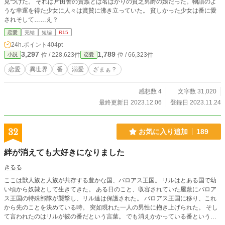
見つけた。 それは片田舎の貴族とは名ばかりの貧乏男爵の娘だった。物語のよ
うな幸運を得た少女に人々は賞賛に沸き立っていた。 貧しかった少女は番に愛
されそして……え？
恋愛
完結
短編
R15
24h.ポイント
404pt
3,297
1,789
位 / 228,623件
位 / 66,323件
小説
恋愛
恋愛
異世界
番
溺愛
ざまぁ？
感想数 4
文字数 31,020
最終更新日 2023.12.06
登録日 2023.11.24
32
お気に入り追加
189
絆が消えても大好きになりました
きるる
ここは獣人族と人族が共存する豊かな国、バロアス王国。 リルはとある国で幼
い頃から奴隷として生きてきた。 ある日のこと、収容されていた屋敷にバロア
ス王国の特殊部隊が襲撃し、リル達は保護された。 バロアス王国に移り、これ
から先のことを決めている時。 突如現れた一人の男性に抱き上げられた。 そし
て言われたのはリルが彼の番だという言葉。 でも消えかかっている番という