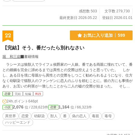
感想数 503
文字数 279,730
最終更新日 2026.05.22
登録日 2026.01.01
22
お気に入り追加
599
【完結】そう、番だったら別れなさい
堀 和三盆
書籍情報
ラシーヌは狼獣人でライフェ侯爵家の一人娘。番である両親に憧れていて、番
との婚姻を完全に諦めるまでは異性との交際は控えようと思っていた。 しか
し、ある日を境に母親から異性との交際をしつこく勧められるようになり、仕方
なく幼馴染で猫獣人のファンゲンに恋人のふりを頼むことに。彼の方にも事情が
あり、お互いの利害が一致したことから二人の嘘の交際が始まった。 そして
二人が成長すると、なんと偽の恋人役を頼んだ幼馴染のファンゲンから番の気配
恋愛
完結
短編
R15
を感じるようになり、幼馴染が大好きだったラシーヌは大喜び。早速母親に、
24h.ポイント
646pt
『お付き合いしている幼馴染のファンゲンが私の番かもしれない』――と報告す
2,076
1,164
位 / 228,623件
位 / 66,323件
小説
恋愛
るのだが。 「そう、番だったら別れなさい」 母親からの返答はラシーヌには
受け入れ難いものだった。 お母様どうして！？ 何で運命の番と別れなくて
異世界
恋愛
幼馴染
獣人
番
偽の恋人
毒親
毒母
はいけないの！？
ハッピーエンド