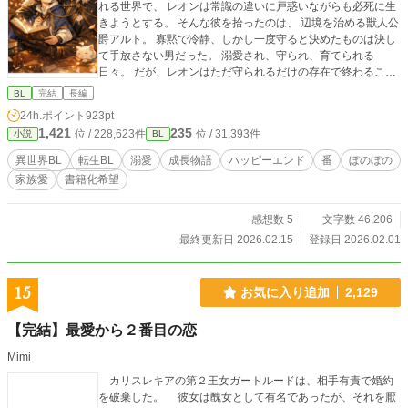
れる世界で、 レオンは常識の違いに戸惑いながらも必死に生
きようとする。 そんな彼を拾ったのは、 辺境を治める獣人公
爵アルト。 寡黙で冷静、しかし一度守ると決めたものは決し
て手放さない男だった。 溺愛され、守られ、育てられる
日々。 だが、レオンはただ守られるだけの存在で終わること
を選ばない。 学院での出会い。 貴族社会に潜む差別と陰謀。
BL
完結
長編
そして「番」という、深く重い絆。 レオンは学び、考え、 自
24h.ポイント
923pt
分にしかできない魔法理論を武器に、 少しずつ“並び立つ覚
1,421
235
位 / 228,623件
位 / 31,393件
小説
BL
悟”を身につけていく。 獣人と人族。 価値観も、立場も、す
べてが違う二人が、 それでも選び合い、家族になるまでの物
異世界BL
転生BL
溺愛
成長物語
ハッピーエンド
番
ぼのぼの
語。 溺愛×成長×異世界BL。 読後に残るのは、 「ここに居場
家族愛
書籍化希望
所があっていい」と思える、あたたかな幸福。
感想数 5
文字数 46,206
最終更新日 2026.02.15
登録日 2026.02.01
15
お気に入り追加
2,129
【完結】最愛から２番目の恋
Mimi
カリスレキアの第２王女ガートルードは、相手有責で婚約
を破棄した。 彼女は醜女として有名であったが、それを厭