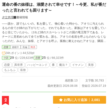
運命の番の妹様は、溺愛されて幸せです！～今更、私が番だ
ったと言われても困ります～
夕立悠理
書籍情報
――誰か、誰でもいいの。私を愛して。 物心着いた時から、アオリに与えられ
るもの全てが姉のお下がりだった。それでも良かった。家族はアオリを愛してい
ると信じていたから。 けれど姉のスカーレットがこの国の竜王陛下である、レ
ナードに見初められて全てが変わる。誰も、アオリの名前を呼ぶものがいなくな
ったのだ。みんな、妹様、とアオリを呼ぶ。孤独に耐えかねたアオリは、隣国へ
と旅にでることにした。──そこで、自分の本当の運命が待っているとも、知ら
恋愛
連載中
長編
R15
ずに。 ※以前投稿していた「竜王陛下の番……の妹様は、隣国で溺愛される」
24h.ポイント
44,520pt
のリメイクです。
29
25
位 / 228,623件
位 / 66,323件
小説
恋愛
恋愛
異世界
ハッピーエンド
番
魔法？
イケメン
美形
もふもふ
追放
感想数 13
文字数 30,783
最終更新日 2026.08.06
登録日 2026.07.19
2
お気に入り追加
2,081