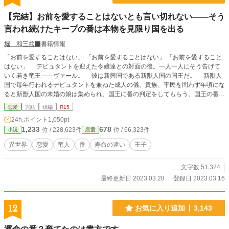
【完結】お前を愛することはないとも言い切れない――そう
言われ続けたキープの番は本物を見限り国を出る
堀 和三盆
書籍情報
「お前を愛することはない」 「お前を愛することはない」 「お前を愛すること
はない」 デビュタントを迎えた令嬢達との対面の後。一人一人にそう告げて
いく若き竜王――ヴァール。 彼は新興国である新獣人国の国王だ。 新獣人
国で毎年行われるデビュタントを兼ねた成人の儀。貴族、平民を問わず年頃にな
ると新獣人国の未婚の娘は集められ、国王に番の判定をしてもらう。国王の番で
はないというお墨付きを貰えて、ようやく新獣人国の娘たちは成人と認められ、
恋愛
完結
短編
R15
結婚をすることができるのだ。 過去、国の為に人間との政略結婚を強いられ
24h.ポイント
1,050pt
てきた王族は番感知能力が弱いため、この制度が取り入れられた。 しかし、
1,233
678
位 / 228,623件
位 / 66,323件
小説
恋愛
他種族国家である新獣人国。５００年を生きると言われる竜人の国王を始めとし
て、種族によって寿命も違うし体の成長には個人差がある。成長が遅く、判別が
異世界
恋愛
竜人
番
寿命の違い
王子
つかない者は特例として翌年の判別に再び回される。それが、キープの者達だ。
大抵は翌年のデビュタントで判別がつくのだが――一人だけ、十年近く保留の者
文字数 51,324
がいた。 先祖返りの竜人であるリベルタ・アシュランス伯爵令嬢。 新獣人
国の成人年齢は１６歳。既に２５歳を過ぎているのに、リベルタはいわゆるキー
最終更新日 2023.03.28
登録日 2023.03.16
プのままだった。
12
お気に入り追加
3,143