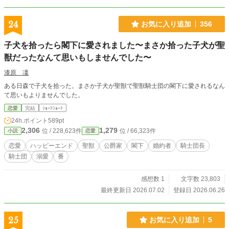
24
お気に入り追加
356
子犬を拾ったら閣下に愛されました〜まさか拾った子犬が聖
獣だったなんて思いもしませんでした〜
漆原 凜
ある日森で子犬を拾った。まさか子犬が聖獣で聖獣騎士団の閣下に愛されるなん
て思いもよりませんでした。
恋愛
完結
ｼｮｰﾄｼｮｰﾄ
24h.ポイント
589pt
2,306
1,279
位 / 228,623件
位 / 66,323件
小説
恋愛
恋愛
ハッピーエンド
聖獣
公爵家
閣下
婚約者
騎士団長
騎士団
溺愛
番
感想数 1
文字数 23,803
最終更新日 2026.07.02
登録日 2026.06.26
25
お気に入り追加
5