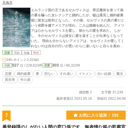
天海月
エルランド国の王であるセルヴィスは、禁忌魔術を使って偽
の番を騙った女レクシアと婚約したが、嘘は露見し婚約破棄
後に彼女は処刑となった。 その後、セルヴィスの真の番だと
いう侯爵令嬢アメリアが現れ、二人は婚姻を結んだ。 アメリ
アは心からセルヴィスを愛し、彼からの愛を求めた。 しか
し、今のセルヴィスは彼女に愛を返すことが出来なくなって
いた。 理由も分からないアメリアは、セルヴィスが愛してく
れないのは自分の行いが悪いからに違いないと自らを責めは
じめ、次第に歯車が狂っていく。 全ては偽の番に過度のショ
恋愛
完結
短編
R15
ックを受けたセルヴィスが、衝動的に行ってしまった或るこ
24h.ポイント
2,314pt
とが原因だった・・・。
527
303
位 / 228,623件
位 / 66,323件
小説
恋愛
恋愛
婚約破棄
番
切ない
すれ違い
イケメン
白い結婚
魔法
異世界
年の差
感想数 2
文字数 37,239
最終更新日 2021.05.16
登録日 2021.04.08
7
お気に入り追加
152
番登録課のしがない人間の窓口係です。無表情な狐の監察官