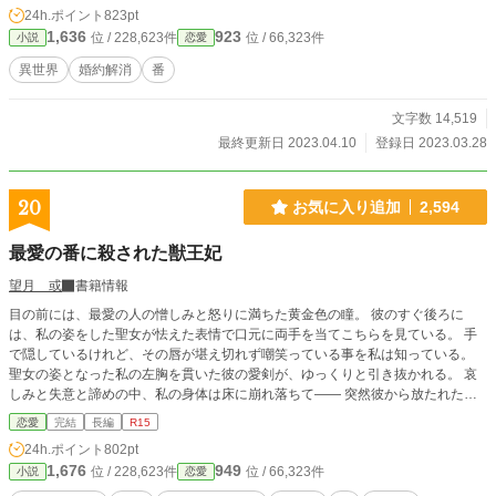
希望を受け入れられたはずのに…、何故か、もやっとした気持ちになった。
24h.ポイント
823pt
1,636
923
位 / 228,623件
位 / 66,323件
小説
恋愛
異世界
婚約解消
番
文字数 14,519
最終更新日 2023.04.10
登録日 2023.03.28
20
お気に入り追加
2,594
最愛の番に殺された獣王妃
望月 或
書籍情報
目の前には、最愛の人の憎しみと怒りに満ちた黄金色の瞳。 彼のすぐ後ろに
は、私の姿をした聖女が怯えた表情で口元に両手を当てこちらを見ている。 手
で隠しているけれど、その唇が堪え切れず嘲笑っている事を私は知っている。
聖女の姿となった私の左胸を貫いた彼の愛剣が、ゆっくりと引き抜かれる。 哀
しみと失意と諦めの中、私の身体は床に崩れ落ちて―― 突然彼から放たれた、
狂気と絶望が入り混じった慟哭を聞きながら、私の思考は止まり、意識は閉ざさ
恋愛
完結
長編
R15
れ永遠の眠りについた――はずだったのだけれど……？ 「憐れなアンタに“選
24h.ポイント
802pt
択”を与える。このままあの世に逝くか、別の“誰か”になって新たな人生を歩む
1,676
949
位 / 228,623件
位 / 66,323件
小説
恋愛
か」 謎の人物の言葉に、私が選択したのは――