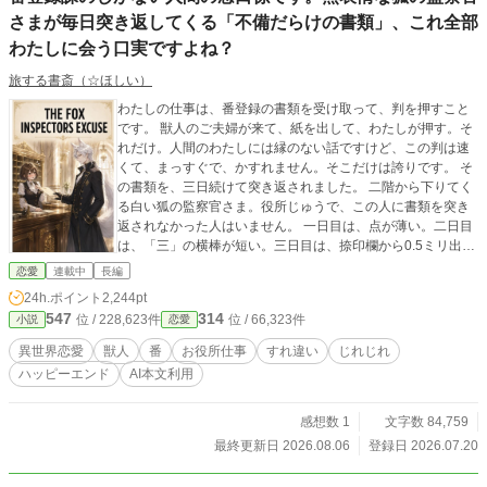
さまが毎日突き返してくる「不備だらけの書類」、これ全部
わたしに会う口実ですよね？
旅する書斎（☆ほしい）
わたしの仕事は、番登録の書類を受け取って、判を押すこと
です。 獣人のご夫婦が来て、紙を出して、わたしが押す。そ
れだけ。人間のわたしには縁のない話ですけど、この判は速
くて、まっすぐで、かすれません。そこだけは誇りです。 そ
の書類を、三日続けて突き返されました。 二階から下りてく
る白い狐の監察官さま。役所じゅうで、この人に書類を突き
返されなかった人はいません。 一日目は、点が薄い。二日目
は、「三」の横棒が短い。三日目は、捺印欄から0.5ミリ出て
いる。 四日目は、朱肉が濃い。 ……あの、これ、どういうこ
恋愛
連載中
長編
とですか。 窓口の列がざわつきはじめて、同僚の目が変わっ
24h.ポイント
2,244pt
て、課長が逃げ腰になって、わたしの判が知らないところで
547
314
位 / 228,623件
位 / 66,323件
小説
恋愛
使われていて。 気づけば、わたしのまわりで何かが動いてい
ます。 あの人の名前を、わたしはまだ知りません。
異世界恋愛
獣人
番
お役所仕事
すれ違い
じれじれ
ハッピーエンド
AI本文利用
感想数 1
文字数 84,759
最終更新日 2026.08.06
登録日 2026.07.20