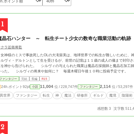
1
魔晶石ハンター ～ 転生チート少女の数奇な職業活動の軌跡
サクラ近衛将監
女神様のミスで事故死したOLの大滝留美は、地球世界での転生が難しいために、
シルヴィ・デルトンとして生を受けるが、前世の記憶は１１歳の成人の儀まで封印さ
業を神から告げられた。 シルヴィの与えられた職業は魔晶石採掘師と魔晶石加工師
かった。 シルヴィの将来や如何に？ 毎週木曜日午後１０時に投稿予定です。
ファンタジー
完結
長編
R15
11,004
2,114
24h.ポイント
92pt
位 / 228,747件
位 / 53,297件
小説
ファンタジー
異世界
ファンタジー
転生
神
魔法
研修所
ギルド
魔境
陰陽術
感想数 3
文字数 511,
2