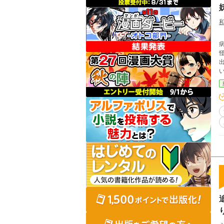
時は日
病に苦しん
怪を探し
出会い── ※この物