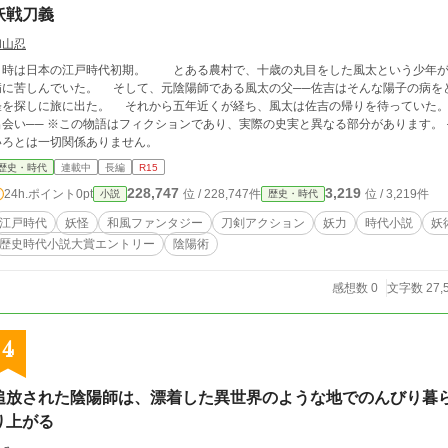
妖戦刀義
和山忍
本の江戸時代初期。 とある農村で、十歳の丸目をした風太という少年がいた。しかし、その風太の母親──陽子はとある
でいた。 そして、元陰陽師である風太の父──佐吉はそんな陽子の病をどうにかしたいと思い、病を治せる人もしくは妖
に旅に出た。 それから五年近くが経ち、風太は佐吉の帰りを待っていた。 しかし、そんな佐吉は旅の途中である妖怪に
語はフィクションであり、実際の史実と異なる部分があります。 そして、実在の人物、団体、事件、その他いろ
いろとは一切関係ありません。
歴史・時代
連載中
長編
R15
228,747
3,219
24h.ポイント
0pt
位 / 228,747件
位 / 3,219件
小説
歴史・時代
江戸時代
妖怪
和風ファンタジー
刀剣アクション
妖力
時代小説
妖
歴史時代小説大賞エントリー
陰陽術
感想数 0
文字数 27,
4
追放された陰陽師は、漂着した異世界のような地でのんびり暮
り上がる