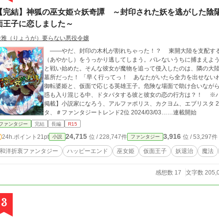
【完結】神狐の巫女姫☆妖奇譚 ～封印された妖を逃がした陰
面王子に恋しました～
綾雅（りょうが）要らない悪役令嬢
――やだ、封印の木札が割れちゃった！？ 東開大陸を支配する
（あやかし）をうっかり逃してしまう。バレないうちに捕まえよ
と戦い始めた。そんな彼女が魔物を追って侵入したのは、隣の大
墓所だった！ 「早く行ってっ！ あなたがいたら全力を出せない
御転婆姫と、仮面で応じる英雄王子。危険な場面で助け合いなが
惑も入り混じる中、ドタバタする彼と彼女の恋の行方は？！ ※ハッピーエンド確定、どたばたコメディ風 【同時
掲載】小説家になろう、アルファポリス、カクヨム、エブリスタ 2024/08/04……完結 2024/03/04……エブリス
タ、＃ファンタジートレンド2位 2024/03/03……連載開始
ファンタジー
完結
長編
R15
24,715
3,916
24h.ポイント
21pt
位 / 228,747件
位 / 53,297件
小説
ファンタジー
和洋折衷ファンタジー
ハッピーエンド
巫女姫
仮面王子
妖退治
魔法
感想数 17
文字数 205,
3