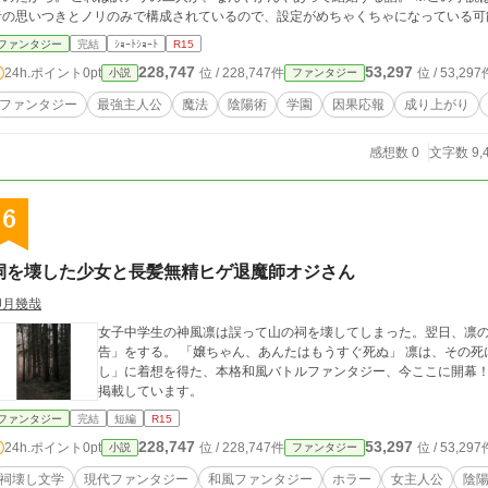
者の思いつきとノリのみで構成されているので、設定がめちゃくちゃになっている可
い。この話が刺さったら友人と杯を交わせますね。 ※この作品はノベルアップ＋様
ファンタジー
完結
ｼｮｰﾄｼｮｰﾄ
R15
228,747
53,297
24h.ポイント
0pt
位 / 228,747件
位 / 53,297
小説
ファンタジー
ファンタジー
最強主人公
魔法
陰陽術
学園
因果応報
成り上がり
感想数 0
文字数 9,
6
祠を壊した少女と長髪無精ヒゲ退魔師オジさん
卯月幾哉
女子中学生の神風凛は誤って山の祠を壊してしまった。翌日、凛
告」をする。 「嬢ちゃん、あんたはもうすぐ死ぬ」 凛は、その死に抗えるのか――。
し」に着想を得た、本格和風バトルファンタジー、今ここに開幕！ ※カクヨム、小説家になろう、ハーメルンに
掲載しています。
ファンタジー
完結
短編
R15
228,747
53,297
24h.ポイント
0pt
位 / 228,747件
位 / 53,297
小説
ファンタジー
祠壊し文学
現代ファンタジー
和風ファンタジー
ホラー
女主人公
陰