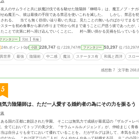
うみ
友人のサムライと共に妖魔討伐で名を馳せた陰陽師「榊晴斗」は、魔王ノブ・ナガ
倒せぬ魔王へ、彼は最後の手段である禁忌を使いこれを滅した。 しかし、禁忌を犯
無く彷徨い辿り着いた先は、見たことの無いものばかりでまるで異世界とも言える村だった。 ＭＰ、魔術、モ
ンスターを初め食事から家の作りまで何から何まで違うことに戸惑う彼であったが、
ったことで次第に村へ溶け込んでいくことに。 村へ襲い掛かる災禍を払っているう
術師ハルト」と呼ばれるようになっていった。 次第に明らかになっていく魔王の影
ファンタジー
完結
長編
く。 ※カクヨムでも連載しています。
228,747
53,297
24h.ポイント
0pt
位 / 228,747件
位 / 53,297
小説
ファンタジー
異世界
最強
陰陽術
中二感
魔法
ステータス有
和風と西洋
スロ
感想数 7
文字数 268,
5
無気力陰陽師は、ただ一人愛する婚約者の為にその力を振るう
紫眞
とある国の王都に創設された学園。 そこには無気力で成績が最底辺の『ザルグ＝レ
記、全てにおいてトップの美少女、『サラム＝ルルメジェンド』が、仲睦まじく青春
本当は自分よりも全てにおいて優れていることを。 だがザルグは決して、本気を出さ
れは訳アリの二人が、なんやかんやあって結婚する話。 ※この小説は友人の趣味をフルスロットルにした話です。作