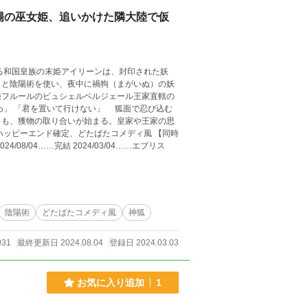
陽の巫女姫、追いかけた隣大陸で仮
和国皇族の末姫アイリーンは、封印された妖
うと陰陽術を使い、夜中に禍狗（まがいぬ）の妖
陸フルールのビュシェルベルジェール王家直轄の
わ」 「君を置いて行けない」 狐面で忍び込む
らも、獲物の取り合いが始まる。皇家や王家の思
陰陽術
どたばたコメディ風
神狐
031
最終更新日 2024.08.04
登録日 2024.03.03
お気に入り追加
1