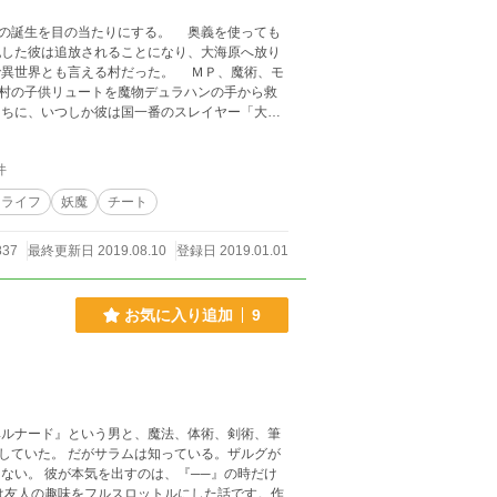
の誕生を目の当たりにする。 奥義を使っても
した彼は追放されることになり、大海原へ放り
村の子供リュートを魔物デュラハンの手から救
ちに、いつしか彼は国一番のスレイヤー「大魔
に、彼は仲間たちと共にこれを滅しようと動
件
ーライフ
妖魔
チート
837
最終更新日 2019.08.10
登録日 2019.01.01
お気に入り追加
9
ベルナード』という男と、魔法、体術、剣術、筆
していた。 だがサラムは知っている。ザルグが
ない。 彼が本気を出すのは、『──』の時だけ