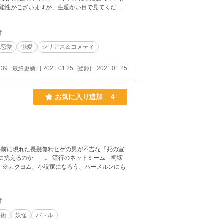
能性がございますが、生暖かい目で見てくださ
、カクヨム様にも掲載中です。
件
恋愛
溺愛
シリアス＆コメディ
439
最終更新日 2021.01.25
登録日 2021.01.25
お気に入り追加
4
の前に現れた長髪無精ヒゲの男が不吉な「死の宣
 流行のネットミーム「祠壊
も
件
陽術
妖怪
バトル