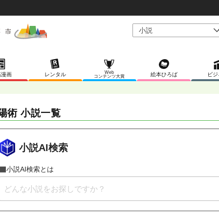
Web
稿漫画
レンタル
絵本ひろば
ビジ
コンテンツ大賞
陽術 小説一覧
小説AI検索
小説AI検索とは