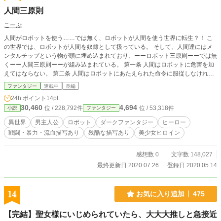
人間三原則
こーぷ
人間がロボットを使う……では無く、ロボットが人間を使う世界に転生？！ こ
の世界では、ロボットが人間を奴隷として扱っている。 そして、人間達にはメ
ンタルチップという物が頭に埋め込まれており、ーーロボット三原則ーーでは無
くーー人間三原則ーーが組み込まれている。 第一条 人間はロボットに危害を加
えてはならない。 第二条 人間はロボットにあたえられた命令に服従しなければ
ならない。 第三条 人間はロボットを常に敬わなければならない ロボット達は人
ファンタジー
連載中
長編
間達を家畜の様に扱い、戦争に使用して、遊び感覚で殺してしまう様な世界であ
24h.ポイント
14pt
る。 主人公スクエは小さい頃からヒーローに憧れていたが、ある事件がきっか
30,460
4,694
位 / 228,792件
位 / 53,318件
小説
ファンタジー
けで夢を諦めてしまう。 そんなスクエが目を覚ました所は奴隷市場であり、今
まさにロボット達によるスクエの競りが始まっていた。 果たしてスクエは酷い
異世界
男主人公
ロボット
ダークファンタジー
ヒーロー
扱いを受けている人間達を救ってヒーローになれるのか！？
戦闘・暴力・流血描写あり
残酷な描写あり
美少女ヒロイン
感想数 0
文字数 148,027
最終更新日 2020.07.26
登録日 2020.05.14
14
お気に入り追加
475
【完結】聖女様にいじめられていたら、大大大推しと急接近