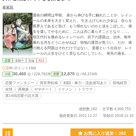
春紫苑
運命の瞬間は早朝。 泉から伸びる手に触れたことが、レイシ
ールの未来を大きく変えた。 引き上げられた少女は、自らを
異界人であると告げ、もう帰れないのかと涙をこぼした。 彼
女を還してやるために、二人は共に暮らすこととなり……。
領主代行を務めるレイシールの、目下の課題は、治水。毎年
暴れる河をどうにかせねば、領地の運営が危うい。 だが、彼
の抱える問題はそれだけではない。 妾腹という出自が、レイ
シールの人生をひどく歪なものにしていた。 喪失の過去。嵐
中の彼方にある未来。二人は選んだ道の先に何を得るのか！
恋愛
連載中
長編
R15
24h.ポイント
14pt
30,460
12,870
位 / 228,792件
位 / 66,374件
小説
恋愛
恋愛ファンタジー
異世界転移
戦闘・暴力・流血描写あり
領地経営
友情
異種族
ややチート
イケメン
トラウマ
第14回恋愛小説大賞
感想数 192
文字数 4,300,753
最終更新日 2021.11.27
登録日 2018.12.10
12
お気に入り追加
282