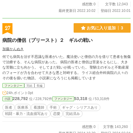
感想数 0
文字数 12,043
最終更新日 2022.10.02
登録日 2022.10.01
27
お気に入り追加
3
病院の僧侶（プリースト）２ ギルの戦い
加藤かんぬき
何でも病気を治す不思議な医者がいた。魔法使いと僧侶の力を借りて患者を無傷
で治療する、そんな病院があった。 病院の医者と僧侶は苦楽をともにし、大き
な苦難に立ち向かう。 そしてまだ戦いが残っていた。 聖騎士のギルと不動産屋
のフォードが力を合わせて大きな悪と対峙する。 ライス総合外科病院の人々の
その後を描いた物語。 小説家になろうにも掲載しています
ファンタジー
完結
長編
24h.ポイント
0pt
228,792
53,318
位 / 228,792件
位 / 53,318件
小説
ファンタジー
医者
医療系
看護師
手術
ギャグ・シリアスあり
戦闘・暴力・流血描写あり
恋愛
完結済み
感想数 0
文字数 143,260