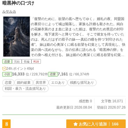
暗黒神の口づけ
ルサルカ
「復讐のために、欲望の底へ堕ちてゆく」 婚礼の夜、同盟国
の裏切りによって城は陥落し、家族も許婚も殺された。純白
の花嫁衣装のまま血に染まった姫は、復讐のため禁忌の封印
を解き、地下迷宮へと降りてゆく。 そこで彼女を待っていた
のは、死んだはずの双子の妹──真紅の瞳を持つ“封印された
者”。 妹は姫の心奥深くに眠る欲望を幻覚として具現化し、快
楽の渦へ沈めながら、古の伝承に語られる「暗黒神の卵」を
その身へ植え付ける。 妹は姫の心奥深くに眠る欲望を幻覚と
して具現化し、快楽の渦へ沈めながら、古の伝承に語られる
恋愛
完結
長編
R18
「暗黒神の卵」をその身へ植え付ける。 地上へ戻った姫は、
24h.ポイント
49pt
家族を殺した蛮族の男と再び相対し復讐を望む。
16,333
7,161
位 / 228,792件
位 / 66,374件
小説
恋愛
恋愛
婚約破棄
異世界
エロあり
残酷な描写あり
戦闘・暴力・流血描写あり
感想数 0
文字数 16,071
最終更新日 2026.08.04
登録日 2026.07.26
8
お気に入り追加
166