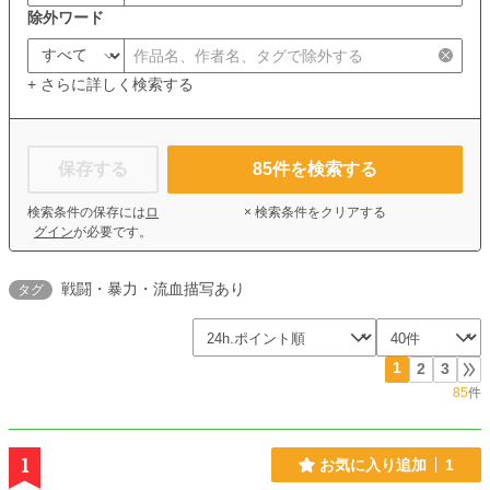
除外ワード
+ さらに詳しく検索する
保存する
85
件を検索する
検索条件の保存には
ロ
× 検索条件をクリアする
グイン
が必要です。
戦闘・暴力・流血描写あり
タグ
1
2
3
85
件
1
お気に入り追加
1