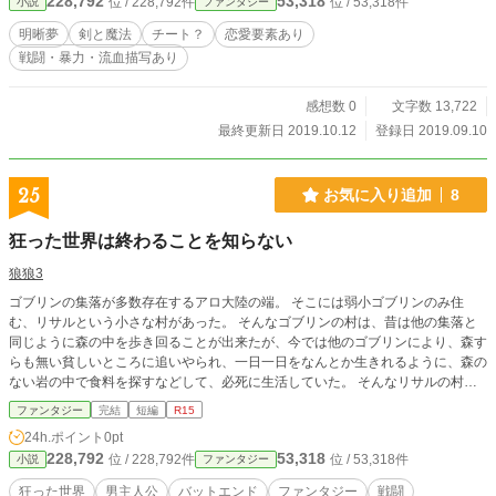
228,792
53,318
位 / 228,792件
位 / 53,318件
小説
ファンタジー
明晰夢
剣と魔法
チート？
恋愛要素あり
戦闘・暴力・流血描写あり
感想数 0
文字数 13,722
最終更新日 2019.10.12
登録日 2019.09.10
25
お気に入り追加
8
狂った世界は終わることを知らない
狼狼3
ゴブリンの集落が多数存在するアロ大陸の端。 そこには弱小ゴブリンのみ住
む、リサルという小さな村があった。 そんなゴブリンの村は、昔は他の集落と
同じように森の中を歩き回ることが出来たが、今では他のゴブリンにより、森す
らも無い貧しいところに追いやられ、一日一日をなんとか生きれるように、森の
ない岩の中で食料を探すなどして、必死に生活していた。 そんなリサルの村
に、弱小ゴブリンの中でも更に体が小さく、軽く叩けばすぐこの世を去るよう
ファンタジー
完結
短編
R15
な、弱小ゴブリンの中でも弱小なゴブリンが生まれた。 そんなリサル村に、ま
24h.ポイント
0pt
たしても森を占領し、自分達を追い出したゴブリン達が襲ってくる。 そんなゴ
228,792
53,318
位 / 228,792件
位 / 53,318件
小説
ファンタジー
ブリン達からどうにかして、家族全員で生き残ろうとする彼。 しかし、それは
叶わない。 これは、悲しき物語。 お気に入り登録してくれると嬉しいです(ー
狂った世界
男主人公
バットエンド
ファンタジー
戦闘