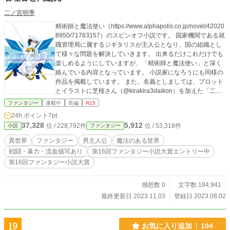
リジン派 …クロノス教の伝統的な宗派。戒律を何よりも重ん
じ、破った者は厳重に罰せられる。信徒たちは、異端者は例
二ノ宮明季
え家族・恋人・親友であろうとも即刻告発しなければならな
精術師と魔法使い（https://www.alphapolis.co.jp/novel/42020
いと厳しく躾られている。 ウィンド派 …オリジン派に懐疑心
8950/71763157）のスピンオフ小説です。 国家機関である就
を持った信徒たちが結託し結成された宗派。戒律に縛られる
職管理局に属するジギタリスが主人公となり、国の組織とし
のではなく、神を信じる心こそが大切だという考えの元、移
て様々な問題を解決していきます。 出来るだけこれだけでも
民や下層の者たちも広く受け入れている。 〖中立〗 ヴィレッ
楽しめるようにしていますが、「精術師と魔法使い」と深く
ジ・イノセント …二つの宗派による争いに巻き込まれた村。
絡んでいる内容となっています。 小説家になろうにも同様の
ただ、両者の間に在ったというだけで。これほど理不尽なこ
作品を掲載しています。 また、名義としましては、プロット
とは無い。 ✦───✦───✦───✦ X：https://x.com/blackbird
とイラストに芝桜さん（@kirakira3daikon）を加えた「二ノ
_cage 表紙イラスト：過融解 様 キャラクターイラスト：鏡合
宮芝桜」となっております。
わせの双子メーカー、みーとめーかー2様
ファンタジー
連載中
長編
R15
24h.ポイント
7pt
37,328
5,912
位 / 228,792件
位 / 53,318件
小説
ファンタジー
異世界
ファンタジー
男主人公
魔法のある世界
戦闘・暴力・流血描写あり
第16回ファンタジー小説大賞エントリー中
第16回ファンタジー小説大賞
感想数 0
文字数 184,941
最終更新日 2023.11.03
登録日 2023.08.02
19
お気に入り追加
104