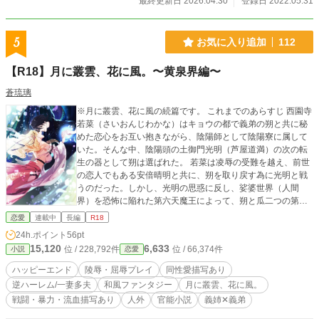
最終更新日 2026.04.30
登録日 2022.05.31
ある一人の男を除いてである。 一体どうしてか、ひどく運が
悪かったのか、その時同時に起動していた世紀末サバイバル
シミュレーター「G.U.E.S.T」の世界へと流れ込んでしまった
5
お気に入り追加
112
男がいた。 美少女だらけの剣と魔法の世界ではなく、絶望的
な世紀末世界にたどり着いてしまったのだ。 つまり……よく
【R18】月に叢雲、花に風。〜黄泉界編〜
ある「MMORPGの中にプレイヤーたちが転移」が始まる中、
一人だけ「世紀末サバイバルシミュレーター世界に転移」し
蒼琉璃
てしまった主人公が本来行くべきだった剣と魔法の世界を目
※月に叢雲、花に風の続篇です。 これまでのあらすじ 西園寺
指して旅をする話である。 なんにもできない男が少しずつ成
若菜（さいおんじわかな）はキョウの都で義弟の朔と共に秘
長しつつ、泥臭く戦い、面白おかしく生き抜き、傷だらけに
めた恋心をお互い抱きながら、陰陽師として陰陽寮に属して
なりながらハードコアに突き進む、Falloutのような世紀末世
いた。そんな中、陰陽頭の土御門光明（芦屋道満）の次の転
界が大好きな方にいっぱい読んでほしい「書きたいものをだ
生の器として朔は選ばれた。 若菜は凌辱の受難を越え、前世
らだらぶちこんで絶対に書籍化できないような作品」をイメ
の恋人でもある安倍晴明と共に、朔を取り戻す為に光明と戦
ージして書きました。 所謂趣味をぶっこんだただの実験です
うのだった。しかし、光明の思惑に反し、娑婆世界（人間
が、誰かの意欲を刺激する良ききっかけになってくれれば幸
界）を恐怖に陥れた第六天魔王によって、朔と瓜二つの第六
いです。 文章量でぶんなぐる作品ですのでコーヒーとドーナ
天魔王の封印は解かれ、彼らの魂が融合する。しかし復活し
ツでも嗜みながらごゆっくりどうぞ。 主人公だけが安易なチ
恋愛
連載中
長編
R18
た第六天魔王は、以前とは異なり、若菜を深く愛してしま
ートも赦されない、いろいろガン無視欲望のままのごった煮
24h.ポイント
56pt
う。若菜への思いを秘め天魔界で過ごしていた二人だった
ウェスタン＆ポストアポカリプス＆ファンタジーものです。
15,120
6,633
位 / 228,792件
位 / 66,374件
小説
恋愛
が、魔王復活をよしとしない天界との戦が始まった。 若菜は
(表紙絵などはNovelAIにて作成しました。)
神々の英雄、阿修羅王によって瀕死に追いやられ神の素質を
ハッピーエンド
陵辱・屈辱プレイ
同性愛描写あり
持って生まれる『神の繭』として覚醒し、女神になる。しか
逆ハーレム/一妻多夫
和風ファンタジー
月に叢雲、花に風。
し彼女は阿修羅王によって捕えられ、慰めものになってしま
戦闘・暴力・流血描写あり
人外
官能小説
義姉✕義弟
った。一方、天帝に捕えられ魔王は自分の出生と実父である
天帝と向き合い、新たな天帝となって、阿修羅王を打ち負か