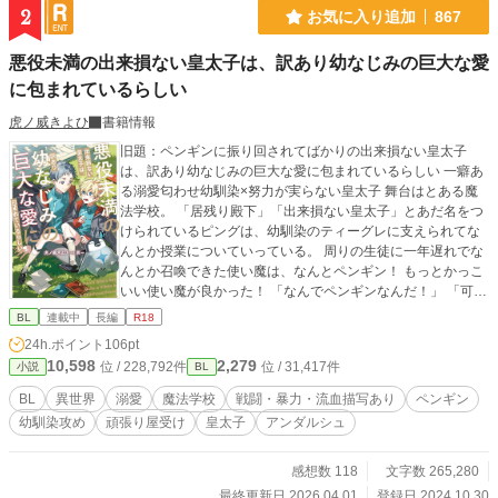
2
お気に入り追加
867
悪役未満の出来損ない皇太子は、訳あり幼なじみの巨大な愛
に包まれているらしい
虎ノ威きよひ
書籍情報
旧題：ペンギンに振り回されてばかりの出来損ない皇太子
は、訳あり幼なじみの巨大な愛に包まれているらしい 一癖あ
る溺愛匂わせ幼馴染×努力が実らない皇太子 舞台はとある魔
法学校。 「居残り殿下」「出来損ない皇太子」とあだ名をつ
けられているピングは、幼馴染のティーグレに支えられてな
んとか授業についていっている。 周りの生徒に一年遅れでな
んとか召喚できた使い魔は、なんとペンギン！ もっとかっこ
いい使い魔が良かった！ 「なんでペンギンなんだ！」 「可愛
くてお似合いですよ」 「未来の皇帝に可愛いは不要だろ
BL
連載中
長編
R18
う！」 ティーグレに喚いても笑って流されるだけ。 本当に納
24h.ポイント
106pt
得がいかない。 優秀で超美形で生徒に大人気の異母弟はシャ
10,598
2,279
位 / 228,792件
位 / 31,417件
小説
BL
チを召喚しているというのに！ ペンギンに振り回されるせい
で、召喚前よりも何もかも上手くいかなくてストレスが溜ま
BL
異世界
溺愛
魔法学校
戦闘・暴力・流血描写あり
ペンギン
る日々。 ある日ピングは、自身が淡い恋心を寄せる転入生と
幼馴染攻め
頑張り屋受け
皇太子
アンダルシュ
異母弟が「仲睦まじく」している姿をティーグレと覗き見し
てしまう。 ショックを受けるとピングを、ティーグレが慰め
てくれるかと思いきや…… ※性描写有りは⭐︎、挿入まである
感想数 118
文字数 265,280
と★
最終更新日 2026.04.01
登録日 2024.10.30