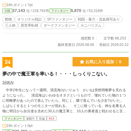
されてしまう。 さらに研究員たちは、蛇之の名前を「青龍」へと改名した。
24h.ポイント
7pt
実験の末、彼らはそれぞれ特殊な“異能”を手に入れる。力を得た青龍たちは研
37,143
5,870
位 / 228,792件
位 / 53,318件
小説
ファンタジー
究所内で暴走し、多くの死傷者を出した。 その後、仲間のひとり「麒麟」が
持つ異能の力によって、彼らは異世界へと転移。その世界に小さな村を作り、平
動物
オリジナル戦記
SFファンタジー
戦闘・暴力・流血描写あり
和に暮らそうとしたが…… その願いは叶わず、王国・冒険者・強大な敵たち
三人称
異世界転移
ダークファンタジー
カニバリズム
との戦いに巻き込まれる。
感想数 0
文字数 88,253
最終更新日 2026.08.06
登録日 2026.02.22
24
お気に入り追加
0
夢の中で魔王軍を率いる！・・・しっくりこない。
SAIKAI
中学2年生になって一週間。清流海(せいりゅう かい)は突然明晰夢を見れる
ようになった。 清流海はいわゆるオタクというもので、憧れていた物の１つ
に明晰夢があったので喜んでいたら。同じく、隣で喜んでいる少女?がいた。
しばらくすると１つのモニターが現れる。 そこに映っている、神を名乗る人
物に明日から自分達を含めた30人の魔王軍と、10人の勇者達と戦わせると言
う。 いきなり夢の中で戦うことになり、なぜか魔王軍に入れられ困惑する
ファンタジー
連載中
長編
R15
が。まあ、オタクとしては別に良かったので、これは夢だと自分に言い聞かせ、
24h.ポイント
0pt
戦うことにした。