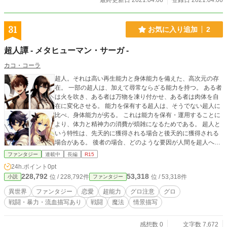
最終更新日 2021.04.06
登録日 2021.04.06
31
お気に入り追加
2
超人譚 - メタヒューマン・サーガ -
カコ・コーラ
超人。それは高い再生能力と身体能力を備えた、高次元の存
在。 一部の超人は、加えて尋常ならざる能力を持つ。 ある者
は火を吹き、ある者は万物を凍り付かせ、ある者は肉体を自
在に変化させる。 能力を保有する超人は、そうでない超人に
比べ、身体能力が劣る。 これは能力を保有・運用することに
より、体力と精神力の消費が煩雑になるためである。 超人と
いう特性は、先天的に獲得される場合と後天的に獲得される
場合がある。 後者の場合、どのような要因が人間を超人へと
変貌させるのか、その一切が謎である。 確かなことは、自死
ファンタジー
連載中
長編
R15
すらも選択肢にのぼる、底知れない絶望が精神を蝕む瞬間
24h.ポイント
0pt
に、一部の人間は超人へと覚醒する。 唯一の弱点は脳。 脳を
228,792
53,318
位 / 228,792件
位 / 53,318件
小説
ファンタジー
破壊されない限り、体力が尽きるまで頭部を起点に何度でも
体を再生し、立ち上がる。 超人の特性は、その者の精神状態
異世界
ファンタジー
恋愛
超能力
グロ注意
グロ
と密接に関連している。 目の前の障壁を打ち破ろうとする意
戦闘・暴力・流血描写あり
戦闘
魔法
情景描写
志が強いほど、肉体は強靭になり、能力の出力は向上する。
超人は倒れない、心が折れるその瞬間まで。
感想数 0
文字数 7,672