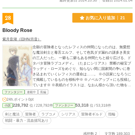
最終更新日 2024.10.30
登録日 2024.02.04
28
お気に入り追加
21
Bloody Rose
紫月音湖（旧HN/月音）
念願の冒険者となったレフィスの仲間になったのは、無愛想
な魔法剣士と毒舌エルフ、そして色気ダダ漏れの謎多き美女
の三人だった。 一癖も二癖もある仲間たちと繰り広げる、ド
タバタ冒険ラブコメディ。（たまにシリアス） 禁断の秘宝ブ
ラッディ・ローズをめぐり、知らない間に国家間の争いに巻
き込まれていくレフィスの運命は……。 ※小説家になろうに
て掲載しているものを移転中※ ※ノベルアップ＋にも投稿し
ています※ ※表紙のイラストは、なおん様から頂いた物を使
用しています。完全版はサイトにて公開しています※
ファンタジー
連載中
長編
24h.ポイント
0pt
228,792
53,318
位 / 228,792件
位 / 53,318件
小説
ファンタジー
剣と魔法
冒険者
ラブコメ
シリアス
冒険者ギルド
指輪
戦闘・暴力・流血描写あり
感想数 2
文字数 189,303