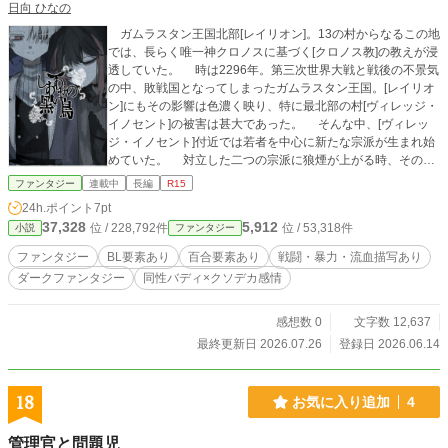
日向 ひなの
ガムラスタン王国北部[レイリオン]。13の村からなるこの地
では、長らく唯一神クロノスに基づく[クロノス教]の教えが浸
透していた。 時は2296年。第三次世界大戦と戦後の不景気
の中、敗戦国となってしまったガムラスタン王国。[レイリオ
ン]にもその影響は色濃く映り、特に最北部の村[ヴィレッジ・
イノセント]の被害は甚大であった。 そんな中、[ヴィレッ
ジ・イノセント]付近では若者を中心に新たな宗派が生まれ始
めていた。 対立した二つの宗派に狼煙が上がる時、その狭
間で揺れる少年少女たちの運命は、一体何処へ辿りつくのだ
ファンタジー
連載中
長編
R15
ろうか。 荒れ狂う運命を背負った少年少女たちの、束の間の
24h.ポイント
7pt
青春を描く、近未来ファンタジー創作。 ✦───✦───✦───
37,328
5,912
位 / 228,792件
位 / 53,318件
小説
ファンタジー
✦ 〖レイリオン庁〗 🐦‍⬛レイブン…新型兵器として、犯罪者
の遺伝子から造られた人工人間。強い力を持ち、空を飛ぶこ
ファンタジー
BL要素あり
百合要素あり
戦闘・暴力・流血描写あり
とが出来るが、精神は非常に不安定。ガムラスタン王国が次
ダークファンタジー
同性バディ×クソデカ感情
の大戦に備え、レイリオン庁にいっさいの管理を任せてい
る。 🌠星詠(ﾎｼﾖﾐ)…レイリオン庁管理下のもと、公人候補生
として最上級の英才教育を与えられている少年たち。対のレ
感想数 0
文字数 12,637
イブンを飼い慣らしてこそ一人前と言われている。 対(ﾍﾟｱ)…
最終更新日 2026.07.26
登録日 2026.06.14
14歳を迎えたレイブンと星詠は、通常2人1組のペアを組む。
星詠はレイブンの首に接吻することでレイブンの力を極限ま
で引き出したり、精神をコントロールすることが出来る。レ
18
お気に入り追加
4
イブンは星詠と触れ合うこと/言葉を交わすことそのものが精
神安定剤となる。 ✦───✦───✦───✦ 〖クロノス教〗 オ
管理官と問題児