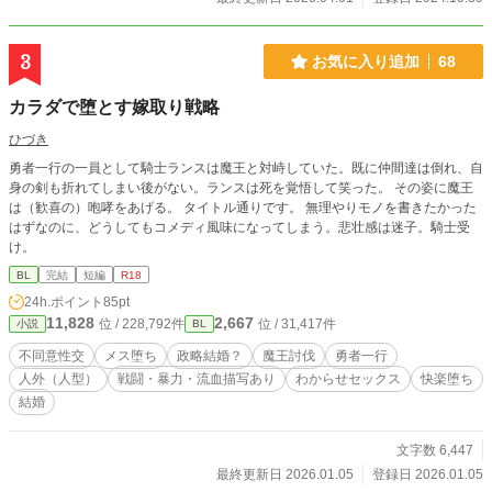
3
お気に入り追加
68
カラダで堕とす嫁取り戦略
ひづき
勇者一行の一員として騎士ランスは魔王と対峙していた。既に仲間達は倒れ、自
身の剣も折れてしまい後がない。ランスは死を覚悟して笑った。 その姿に魔王
は（歓喜の）咆哮をあげる。 タイトル通りです。 無理やりモノを書きたかった
はずなのに、どうしてもコメディ風味になってしまう。悲壮感は迷子。騎士受
け。
BL
完結
短編
R18
24h.ポイント
85pt
11,828
2,667
位 / 228,792件
位 / 31,417件
小説
BL
不同意性交
メス堕ち
政略結婚？
魔王討伐
勇者一行
人外（人型）
戦闘・暴力・流血描写あり
わからせセックス
快楽堕ち
結婚
文字数 6,447
最終更新日 2026.01.05
登録日 2026.01.05