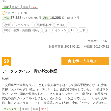
る。
恋愛
連載中
長編
R18
24h.ポイント
7pt
37,328
16,208
位 / 228,792件
位 / 66,374件
小説
恋愛
恋愛
ファンタジー
異世界転生
エロあり
戦闘・暴力・流血描写あり
現代
イケメン
OL
王女
文字数 51,956
最終更新日 2021.01.22
登録日 2019.05.12
23
お気に入り追加
1
データファイル 青い蛇の物語
kouki
交通事故で家族を失い、 とある殺人事件を起こして指名手配犯となった少年
青柳（あおやなぎ） 蛇之（へびゆき） は、孤児院で暮らしていた。 彼は本を
読むことや、図鑑や植物を眺めることが好きな少年だった。尚且つ、 孤児院の
友達や義妹のエメラルドと楽しく、穏やかな日々を送っていた。 しかし大晦
日、蛇之とエメラルド、そして孤児院の友人4人は、突然「アーク」と呼ばれる
謎の研究所へ連れて行かれる。そこで「エメラルド」以外は人体実験の被験者に
ファンタジー
連載中
長編
R15