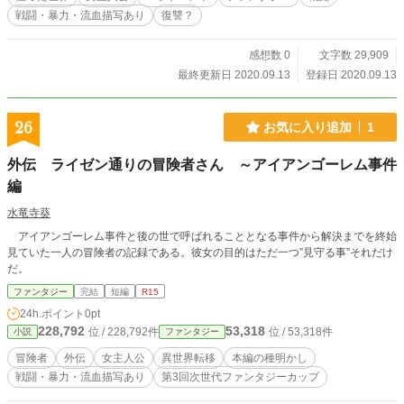
ー;
戦闘・暴力・流血描写あり
復讐？
感想数 0
文字数 29,909
最終更新日 2020.09.13
登録日 2020.09.13
26
お気に入り追加
1
外伝 ライゼン通りの冒険者さん ～アイアンゴーレム事件
編
水竜寺葵
アイアンゴーレム事件と後の世で呼ばれることとなる事件から解決までを終始
見ていた一人の冒険者の記録である。彼女の目的はただ一つ”見守る事”それだけ
だ。
ファンタジー
完結
短編
R15
24h.ポイント
0pt
228,792
53,318
位 / 228,792件
位 / 53,318件
小説
ファンタジー
冒険者
外伝
女主人公
異世界転移
本編の種明かし
戦闘・暴力・流血描写あり
第3回次世代ファンタジーカップ