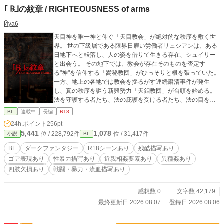
｢ ℞⅃の紋章 / RlGHTEOUSNESS of arms
Йya6
天目神を唯一神と仰ぐ「天目教会」が絶対的な秩序を敷く世
界。 世の下級層である限界日雇い労働者リュシアンは、ある
日地下へと転落し、人の姿を借りて生きる存在、シュイリー
と出会う。 その地下では、教会が存在そのものを否定す
る"神"を信仰する「嵩秘教団」がひっそりと根を張っていた。
一方、地上の各地では教会を揺るがす連続粛清事件が発生
し、真の秩序を謳う新興勢力「天鉬教団」が台頭を始める。
法を守護する者たち、法の庇護を受ける者たち、法の目を掻
い潜る者たち、法の外側に生きる者たち──それぞれの正義と
BL
連載中
長編
R18
思惑が交差するとき、世界を支配する秩序の真実が明らかに
24h.ポイント
256pt
なっていく スチームパンク・ダークファンタジー群像劇 ※本
5,441
1,078
位 / 228,792件
位 / 31,417件
小説
BL
作は、男性同士の関係性を中心に描くBL作品です。 ただし、
戦闘・政治・世界観描写を含む群像劇であるため、女性キャ
BL
ダークファンタジー
R18シーンあり
残酷描写あり
ラクターを含む多数の人物が主要人物、複数のカップリング
ゴア表現あり
性暴力描写あり
近親相姦要素あり
異種姦あり
として登場します。 性的描写（R18）は男性同士のもののみ
四肢欠損あり
戦闘・暴力・流血描写あり
となります。 ※本作には暴力・流血・人体欠損・ゴア表現・
性的暴行・近親相姦・異種間性愛など、人によって不快と感
じられる表現が含まれます。 各自、防御力を高めてお読みく
感想数 0
文字数 42,179
ださい。
最終更新日 2026.08.07
登録日 2026.08.06