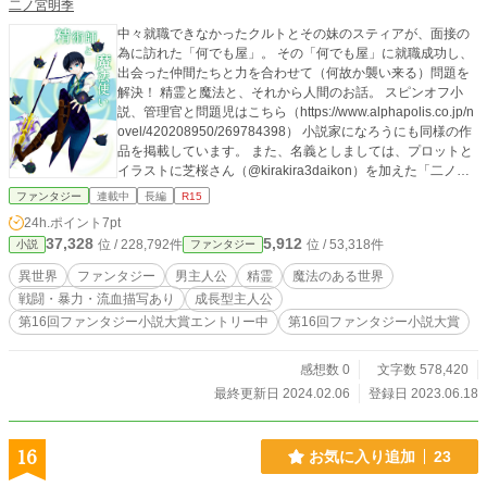
二ノ宮明季
中々就職できなかったクルトとその妹のスティアが、面接の
為に訪れた「何でも屋」。 その「何でも屋」に就職成功し、
出会った仲間たちと力を合わせて（何故か襲い来る）問題を
解決！ 精霊と魔法と、それから人間のお話。 スピンオフ小
説、管理官と問題児はこちら（https://www.alphapolis.co.jp/n
ovel/420208950/269784398） 小説家になろうにも同様の作
品を掲載しています。 また、名義としましては、プロットと
イラストに芝桜さん（@kirakira3daikon）を加えた「二ノ宮
芝桜」となっております。 念の為R15をつけています。
ファンタジー
連載中
長編
R15
24h.ポイント
7pt
37,328
5,912
位 / 228,792件
位 / 53,318件
小説
ファンタジー
異世界
ファンタジー
男主人公
精霊
魔法のある世界
戦闘・暴力・流血描写あり
成長型主人公
第16回ファンタジー小説大賞エントリー中
第16回ファンタジー小説大賞
感想数 0
文字数 578,420
最終更新日 2024.02.06
登録日 2023.06.18
16
お気に入り追加
23