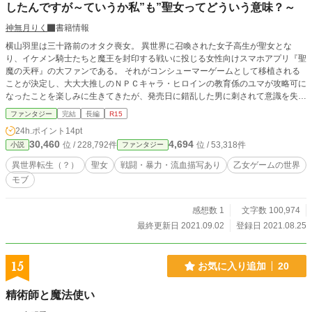
したんですが～ていうか私”も”聖女ってどういう意味？～
神無月りく
書籍情報
横山羽里は三十路前のオタク喪女。 異世界に召喚された女子高生が聖女とな
り、イケメン騎士たちと魔王を封印する戦いに投じる女性向けスマホアプリ『聖
魔の天秤』の大ファンである。 それがコンシューマーゲームとして移植される
ことが決定し、大大大推しのＮＰＣキャラ・ヒロインの教育係のユマが攻略可に
なったことを楽しみに生きてきたが、発売日に錯乱した男に刺されて意識を失
う。 そして目覚めたら、まさに夢にまで見た『聖魔の天秤』の世界で、モブの
ファンタジー
完結
長編
R15
侍女ハティエットに姿が変わっていた。 しかし、ヒロインである聖女アリサに
24h.ポイント
14pt
陰湿ないじめを受けて悪者にしたてあげられ、同僚たちからも冷たい目で見られ
30,460
4,694
位 / 228,792件
位 / 53,318件
小説
ファンタジー
て虐げられることになり、異世界生活は速攻で前途多難。 それでも持ち前の根
性で乗り切っていたが、ある日件の大大大推しことユマに助けられたことで、事
異世界転生（？）
聖女
戦闘・暴力・流血描写あり
乙女ゲームの世界
態は思わぬ方向に転がっていく。 ――え、私”も”聖女？ それってどういう意
モブ
味!? モブの侍女のはずなのに、いつの間にか”もう一人の聖女”としての使命巻き
込まれていく羽里。 その中でユマに対する感情がゆっくり変化していくが――
彼には『色恋禁止』の制約が課せられており、破れば死より恐ろしい罰が下ると
感想数 1
文字数 100,974
いう。 使命も恋も人間関係も面倒なことになっている、羽里の運命はいかに？
最終更新日 2021.09.02
登録日 2021.08.25
＊『カクヨム』様に某応募作として加筆修正した同タイトルの作品を投稿してあ
りますが、物語の大筋に変化はありません。
15
お気に入り追加
20
精術師と魔法使い