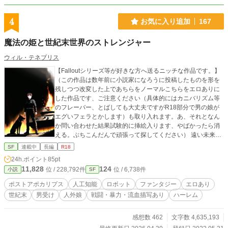
4
お気に入り追加
167
魔法の姫と世紀末世界のストレンジャー
ウィル・テネブリス
【Falloutシリーズ等が好きな方へ送るニッチな作品です。】
（この作品は数年前に小説家になろうに投稿したものを形を
残しつつ改変した上であちらをノーマルこちらをエロありに
した作品です、ご注意ください（具体的にはカニバリズム等
のフレーバー、とばしても大丈夫ですがR18部分で男の娘が
エグいフェラとかします）も取り入れます。あ、それとなん
か問い合わせた結果試験的に挿絵入ります、やばかったら消
える。ぶちこんだんで頑張って探してください） 遠い未来、
人工知能を積んだ人外美少女たちと遊べるMMORPG「モンス
SF
連載中
長編
R18
ターガールズオンライン」がリリースされた。 正式サービス
24h.ポイント
85pt
がスタートすると大勢のプレイヤーがログインするも、しば
11,828
124
位 / 228,792件
位 / 6,738件
小説
SF
らくすると誰かを呼びかける声と共に画面は暗転――そして
プレイヤーと「ヒロイン」たちがゲームの世界に酷似したど
ポストアポカリプス
人工知能
ロボット
ファンタジー
エロあり
こかへと転移されてしまう。 「モンスターガールズオンライ
世紀末
男受け
人外娘
戦闘・暴力・流血描写あり
ハーレム
ン」にそっくりで幻想的な世界で彼らは、そして彼女らは意
外にもなんやかんやで普通に生きることになりましたとさ。
強くて可愛い女の子たちと、右も左も分からぬプレイヤーた
感想数 462
文字数 4,635,193
ちは魔法の世界でどう生きていくのか……？ ただしそれは、