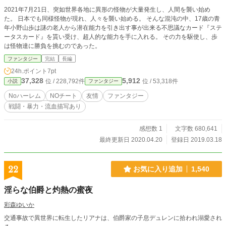
2021年7月21日、突如世界各地に異形の怪物が大量発生し、人間を襲い始め
た。 日本でも同様怪物が現れ、人々を襲い始める。 そんな混沌の中、17歳の青
年小野山歩は謎の老人から潜在能力を引き出す事が出来る不思議なカード『ステ
ータスカード』を貰い受け、超人的な能力を手に入れる。 その力を駆使し、歩
は怪物達に勝負を挑むのであった。
ファンタジー
完結
長編
24h.ポイント
7pt
37,328
5,912
位 / 228,792件
位 / 53,318件
小説
ファンタジー
Noハーレム
NOチート
友情
ファンタジー
戦闘・暴力・流血描写あり
感想数 1
文字数 680,641
最終更新日 2020.04.20
登録日 2019.03.18
22
お気に入り追加
1,540
淫らな伯爵と灼熱の蜜夜
彩森ゆいか
交通事故で異世界に転生したリアナは、伯爵家の子息デュレンに拾われ溺愛され