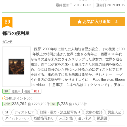
最終更新日 2019.12.02
登録日 2019.09.06
29
お気に入り追加
2
都市の便利屋
ダンテ
西暦12000年頃に新たに人類統合歴が設立。その後更に100
0年以上の時間が過ぎた世界に生きる青年と、西暦2020年代
からその遙か未来にタイムスリップした少女の、世界を巡る
物語。青年は少女を未来へと連れてきた師匠の目的を探るた
め、少女は自分のいた時代へと帰るためにディストピア世界
を旅する。旅の果てに見る未来は希望か、それとも― ―ど
うか貴方の悪徳が見つかりますように Face the vice, Bloom
the virtue― 注意事項 1.本作品はフィクションです。実在の
国、団体、宗教、人物とは一切関係ありません。本作品で“実
SF
連載中
長編
R18
在する国々の文化、史実等を学べる”といったことは“決し
24h.ポイント
0pt
て”ございません。 2.本作品には一部過激な暴力描写や、倫
228,792
6,738
位 / 228,792件
位 / 6,738件
小説
SF
理観の欠如した描写が含まれています。本作品は、それらの
行為を正当化するものではございません。そのため、未成年
SF
ディストピア
戦闘・暴力・流血描写あり
悲劇の物語
男主人公
の方、精神的に不安定な方、フィクションと現実の区別が難
タイムトラベル
残酷描写あり
人工知能
遠い未来
鬱展開
しい方の本作品の鑑賞を固く禁じます。 3.本作品の鑑賞中
に気分が悪くなられたり、体調を崩された場合には、皆様の