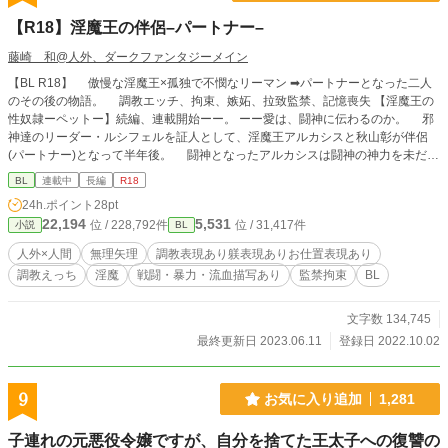
【R18】淫魔王の伴侶–パートナー–
藤崎 和@人外、ダークファンタジーメイン
【BL R18】 傲慢な淫魔王×孤独で不憫なリーマン ➡︎パートナーとなった二人
のその後の物語。 調教エッチ、拘束、嫉妬、拉致監禁、記憶喪失 【淫魔王の
性奴隷ーペットー】続編、連載開始ーー。 ーー愛は、闘神に伝わるのか。 邪
神達のリーダー・ルシフェルを証人として、淫魔王アルカシスと秋山彰が伴侶
(パートナー)となって半年後。 闘神となったアルカシスは闘神の神力を未だに
コントロール出来ずにいた。彰自身もルシフェルに課された『アルカシスに愛を
BL
連載中
長編
R18
教えろ』という課題に悩み続けていた。ある日アルカシスは『大神との再戦を開
24h.ポイント
28pt
始する』という通達をルシフェルから言い渡される。しかし彼は承諾出来ず、自
22,194
5,531
位 / 228,792件
位 / 31,417件
小説
BL
ら最下層コキュートスへ赴きルシフェルに真意を確かめる。するとルシフェルは
その理由を語り出し・・・。 アルカシスは彼の命により人間界へ降下するこ
人外×人間
無理矢理
調教表現あり躾表現ありお仕置表現あり
とになるが・・・。 一方、彰はベテラン医師・高野 凪子のサポートにより
調教えっち
淫魔
戦闘・暴力・流血描写あり
監禁拘束
BL
無事医学部への入学を果たす。そこで始めて、彰は人間界を離れて１０年という
時が過ぎていたと知り衝撃を受ける。 ある夜。彰は大学の講義の帰りに立ち
寄った繁華街・川島町の一角で数人でクスリを吸引しているチャイニーズマフィ
文字数 134,745
アの男達と鉢合わせてしまう。そこで彰の危機を救ったのは、高校時代同級生で
最終更新日 2023.06.11
登録日 2022.10.02
あり今や川島町を拠点とする武闘派組織流川組の中堅ヤクザ・田川 陽(たが
わ あきら)だった。 「お前・・・田川、田川陽か！？」 「彰・・・どうしたん
だよその長い髪っ」 また、大学教授の長期療養に伴い急遽教壇に上がったの
9
お気に入り追加
1,281
は医師となった実兄・秋山 諒(あきやま りょう)だった。 「彰・・・今までど
こにいたんだ？心配してずっとお前を探していたんだ・・・」 「どうして兄貴
子連れの元悪役令嬢ですが、自分を捨てた王太子への復讐の
が俺を・・・っ」 かつての友人や兄との再会で、彰はアラサーとなり組織に