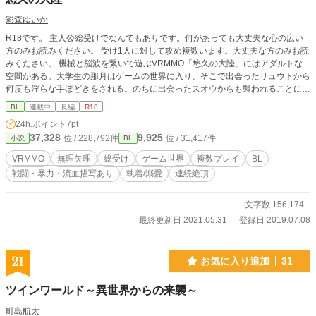
彩森ゆいか
R18です。 主人公総受けでなんでもありです。何があっても大丈夫な心の広い
方のみお読みください。 受け1人に対して攻め複数います。大丈夫な方のみお読
みください。 機械と脳波を繋いで遊ぶVRMMO「悠久の大陸」にはアダルトな
空間がある。大学生の那月はゲームの世界に入り、そこで出会ったリュウトから
何度も淫らな手ほどきをされる。のちに出会ったスオウからも襲われることにな
り、普通にゲームで遊びたいだけなのに全然できない。淫らな生活はゲーム内の
BL
連載中
長編
R18
みならず、現実世界にまで及び……。 日常とゲーム世界を行ったり来たりしな
24h.ポイント
7pt
がら、あちこちで襲われてる受の物語
37,328
9,925
位 / 228,792件
位 / 31,417件
小説
BL
VRMMO
無理矢理
総受け
ゲーム世界
複数プレイ
BL
戦闘・暴力・流血描写あり
執着/溺愛
連続絶頂
文字数 156,174
最終更新日 2021.05.31
登録日 2019.07.08
21
お気に入り追加
31
ツインワールド～異世界からの来襲～
町島航太