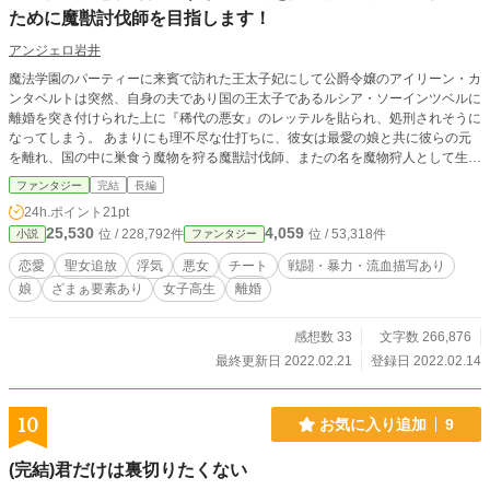
貢献する友人や実家のクリニックが負った多額の借金を返済する兄を見て、彰は
ために魔獣討伐師を目指します！
自ら望んでパートナーとなったアルカシスとの間で思いが揺れ動く。 ーー人間
アンジェロ岩井
界で医師となって兄貴を助ける。 彰にそんな思いが生まれ始めた頃、アルカ
シスは彼への怒りを露わにする。 「彰、以前言ったね。私から離れることがあ
魔法学園のパーティーに来賓で訪れた王太子妃にして公爵令嬢のアイリーン・カ
れば君を傷つけても縛り付けると」 「待ってくださいアルカシス様っ」 １
ンタベルトは突然、自身の夫であり国の王太子であるルシア・ソーインツベルに
０年越しの人間界で再会した友人と兄。 アルカシスの怒りの理由。 ーー『ア
離婚を突き付けられた上に『稀代の悪女』のレッテルを貼られ、処刑されそうに
ルカシスに愛を教えろ』。 アルカシスの怒りの理由と彰の選択が、陽や諒の
なってしまう。 あまりにも理不尽な仕打ちに、彼女は最愛の娘と共に彼らの元
運命をも変えていく。 人間界、淫魔界、コキュートス、天界。４つの世界を
を離れ、国の中に巣食う魔物を狩る魔獣討伐師、またの名を魔物狩人として生き
巻き込み、彰とアルカシスの葛藤が始まる。
ながらえる事を決意した。 これは、そんなアイリーンが娘のシャルロッテと共
ファンタジー
完結
長編
に魔物狩人としての仕事をこなしながら、各地を回り『聖女』の地位と自らの信
24h.ポイント
21pt
用を取り返すまでの物語。 ーー 更新頻度は多めの予定です。
25,530
4,059
位 / 228,792件
位 / 53,318件
小説
ファンタジー
恋愛
聖女追放
浮気
悪女
チート
戦闘・暴力・流血描写あり
娘
ざまぁ要素あり
女子高生
離婚
感想数 33
文字数 266,876
最終更新日 2022.02.21
登録日 2022.02.14
10
お気に入り追加
9
(完結)君だけは裏切りたくない