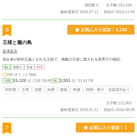
したのだった。 そして、若菜達の元に天魔界から不穏な知ら
感想数 0
文字数 191,436
せが舞い込んでくる。 注意⚠ ※月に叢雲、花に風の続編で
最終更新日 2026.07.11
登録日 2023.11.09
す。前作を読まれていることを前提に書いておりますが、主
要人物など説明を入れております。 ※TLというより官能小
説。 ※無理矢理、凌辱表現があり、愛され主人公で逆ハーレ
6
お気に入り追加
1,150
ムでヒーロー以外との性行為のシーンがあります。 ※神話や
神様は元にしていますが、創作部分が多いです。 ※戦闘描写
王様と籠の鳥
などもあります。
長澤直流
強き者が絶対正義とされる王国で、無敵の王様に愛される美男子の物語。
BL
連載中
長編
R18
24h.ポイント
56pt
15,120
3,551
位 / 228,792件
位 / 31,417件
小説
BL
同性愛
王様
溺愛
純愛
嫉妬
執着
戦闘・暴力・流血描写あり
文字数 112,902
最終更新日 2023.01.21
登録日 2016.08.06
7
お気に入り追加
1