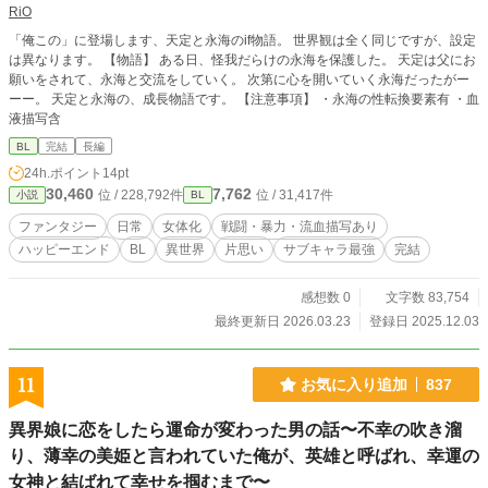
RiO
「俺この」に登場します、天定と永海のif物語。 世界観は全く同じですが、設定
は異なります。 【物語】 ある日、怪我だらけの永海を保護した。 天定は父にお
願いをされて、永海と交流をしていく。 次第に心を開いていく永海だったがー
ーー。 天定と永海の、成長物語です。 【注意事項】 ・永海の性転換要素有 ・血
液描写含
BL
完結
長編
24h.ポイント
14pt
30,460
7,762
位 / 228,792件
位 / 31,417件
小説
BL
ファンタジー
日常
女体化
戦闘・暴力・流血描写あり
ハッピーエンド
BL
異世界
片思い
サブキャラ最強
完結
感想数 0
文字数 83,754
最終更新日 2026.03.23
登録日 2025.12.03
11
お気に入り追加
837
異界娘に恋をしたら運命が変わった男の話〜不幸の吹き溜
り、薄幸の美姫と言われていた俺が、英雄と呼ばれ、幸運の
女神と結ばれて幸せを掴むまで〜