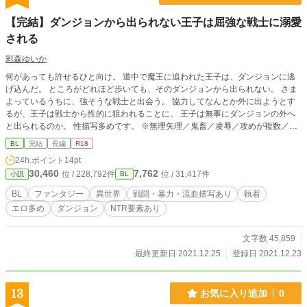
【完結】ダンジョンから出られない王子は屈強な戦士に溺愛
される
彩森ゆいか
何があっても許せるひと向け。 道中で魔王に追われた王子は、ダンジョンに逃
げ込んだ。 ところがどれほど歩いても、そのダンジョンから出られない。 さま
よっているうちに、強そうな戦士と出会う。 協力してなんとか外に出ようとす
るが、王子は戦士から性的に狙われることに。 王子は無事にダンジョンの外へ
と出られるのか。 性描写多めです。 ※無理矢理／鬼畜／凌辱／攻めが複数／総
受け／愛のない行為／愛のある行為／寝取られ要素／お清めHなどが含まれます
BL
完結
長編
R18
24h.ポイント
14pt
30,460
7,762
位 / 228,792件
位 / 31,417件
小説
BL
BL
ファンタジー
異世界
戦闘・暴力・流血描写あり
執着
エロ多め
ダンジョン
NTR要素あり
文字数 45,859
最終更新日 2021.12.25
登録日 2021.12.23
13
お気に入り追加
0