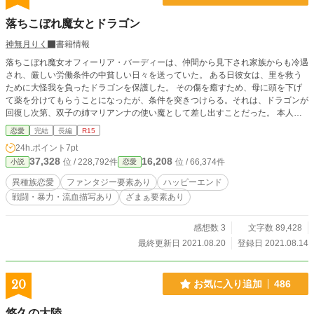
落ちこぼれ魔女とドラゴン
神無月りく
書籍情報
落ちこぼれ魔女オフィーリア・バーディーは、仲間から見下され家族からも冷遇
され、厳しい労働条件の中貧しい日々を送っていた。 ある日彼女は、里を救う
ために大怪我を負ったドラゴンを保護した。 その傷を癒すため、母に頭を下げ
て薬を分けてもらうことになったが、条件を突きつけらる。それは、ドラゴンが
回復し次第、双子の姉マリアンナの使い魔として差し出すことだった。 本人の
意思を無視した約束ではあるものの、背に腹は代えられないと同意したオフィー
恋愛
完結
長編
R15
リアだったが……目覚めたドラゴン・ディルクから「一目惚れした」と突然の求
24h.ポイント
7pt
婚を受けるという予想外の展開に！ そして、彼と出会ったことでバーディー家
37,328
16,208
位 / 228,792件
位 / 66,374件
小説
恋愛
に隠されていた秘密が暴かれ、さらなるどんでん返しが!? ※王道ファンタジー
風を目指した作品です。ヒロインに若干のチート要素はありますが、異世界転生
異種族恋愛
ファンタジー要素あり
ハッピーエンド
のチートとは別系統です（個人的感覚ですが）。 ※ざまぁ要素ありの表記はあ
戦闘・暴力・流血描写あり
ざまぁ要素あり
りますが、かなりマイルドです。処刑や投獄など残酷描写はありません。人によ
ってはスカッとしない可能性があります。 ※上記を踏まえた上、お求めの作品
でない場合はバック推奨。
感想数 3
文字数 89,428
最終更新日 2021.08.20
登録日 2021.08.14
20
お気に入り追加
486
悠久の大陸