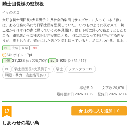
騎士団長様の監視役
イケのタコ
女好き騎士団団長×犬系男子？ 反社会的集団（サエグサ）に入っている「僕」
は、ある任務の為に毎日騎士団を監視していた。 いつものように夜が来て、騎
士達がそれぞれの家に帰っていくのを見届け、僕も下町に帰って寝ようとしたと
ころ、路地裏から女性の叫び声が聞こえる。 僕は気になって叫び声がする向か
うが、誰もおらず。確かにした筈だと探し回っていると、足にぶつかる。見上げ
ると、女性は建物の間に吊り上げられていた。 丁度、騎士が通りかかり、「お
BL
完結
長編
R15
前が犯人だな」と僕は騎士団に捕まるのだった。 『騎士団隊長が生き返った
24h.ポイント
7pt
ら、険悪だった部下に愛される？』のスピンオフと後日談 読まなくて大丈夫で
37,328
9,925
位 / 228,792件
位 / 31,417件
小説
BL
す
BL
騎士団団長×犬系男子？
騎士
ファンタジーBL
戦闘・暴力・流血描写あり
感想数 0
文字数 29,979
最終更新日 2026.03.05
登録日 2026.02.14
17
お気に入り追加
0
しあわせの黑い鳥