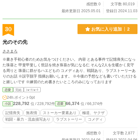
ご健康のため、直ちに本作品の鑑賞を中止してください。
感想数 0
文字数 80,019
4.表紙画像はAI生成画像を使用しております。（絵心が壊滅
最終更新日 2025.05.01
登録日 2024.11.03
的に無い筆者には、自作絵を描くことなど、地球が超新星爆
発を起こしてブラックホールができることと同じくらいに不
可能なことでございます故、ご了承ください） 5.全く透き
30
お気に入り追加
2
通っていない世界観。 6.この小説を書くにあたり、以下の
参考作品の影響を非常に強く受けております。 参考作品 つく
光のその先
しあきひと作『メイドインアビス』竹書房出版（2012） Proj
ectMoon開発『Lobotomy Corporation』（2018） ProjectMo
ささまろ
on開発『Library Of Ruina』（2021） ProjectMoon開発『Lin
※書き手初心者のためお気をつけください。 内容 とある事件で記憶喪失になっ
bus Company』（2023） サー•アーサー•チャールズ•クラー
た珠葵と 甲斐甲斐しく世話を焼き珠葵が気になる仁 そんな2人を生暖かく見守
ク作 酒井昭伸訳『都市と星』ハヤカワ文庫出版（1956、20
る周りと 珠葵に群がるハエどもの コメディあり、戦闘あり、ラブストーリーあ
20） ヘルマン・ヘッセ作 高橋賢二訳『デミアン』新潮文庫
りのお話 ※誤字脱字 指摘お願いします。 ※今後の予想なども書いていただける
出版（1919、2022） ゲーテ作 手塚富雄訳『ファウスト』
と嬉しいです ※練習のため書きたいところのみになっております
中公文庫出版（1808-1833、2021） スクウェアエニックス開
発『Nier Automate』（2017-2022） FuRyu株式会社開発
恋愛
完結
ｼｮｰﾄｼｮｰﾄ
『クライスタ』（2018） Team Cherry開発『Hollow Knigh
24h.ポイント
0pt
t』（2017） その他偉大なる先達の方々が残された名作の
228,792
66,374
位 / 228,792件
位 / 66,374件
小説
恋愛
数々 ※敬称略 ※外国文学の年代は原文が出版された年代、参
考にさせて頂いた文庫版が出版された年代を記述させて頂い
記憶喪失
無表情
ストーカー要素あり
極道、ヤクザ
ております。 これらのうえで本作品を鑑賞していただける
戦闘・暴力・流血描写あり
ラブストーリー
コメディ
読者の皆様に、言葉を絶するほどの感謝を。
感想数 0
文字数 2,877