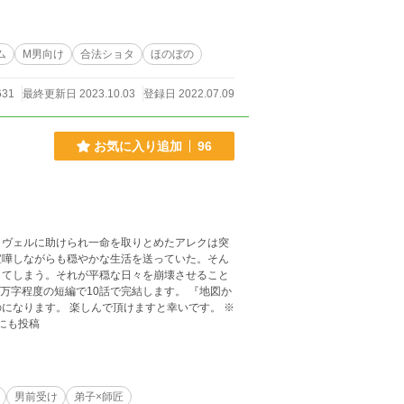
ーレム表現はありますが、全ての女性が幸せにな
します（投稿時間は不定）。 ※良かったら同時連
あり、登場する人物・団体・その他名称とは一切
ム
M男向け
合法ショタ
ほのぼの
631
最終更新日 2023.10.03
登録日 2022.07.09
お気に入り追加
96
ラヴェルに助けられ一命を取りとめたアレクは突
喧嘩しながらも穏やかな生活を送っていた。そん
してしまう。それが平穏な日々を崩壊させること
なります。 楽しんで頂けますと幸いです。 ※
にも投稿
男前受け
弟子×師匠