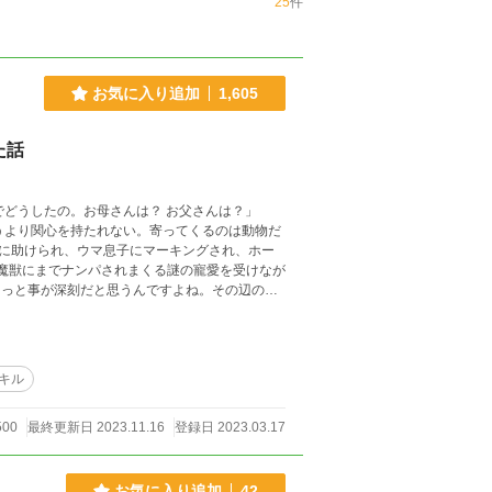
25
件
お気に入り追加
1,605
た話
に助けられ、ウマ息子にマーキングされ、ホー
か魔獣にまでナンパされまくる謎の寵愛を受けなが
キル
500
最終更新日 2023.11.16
登録日 2023.03.17
お気に入り追加
42