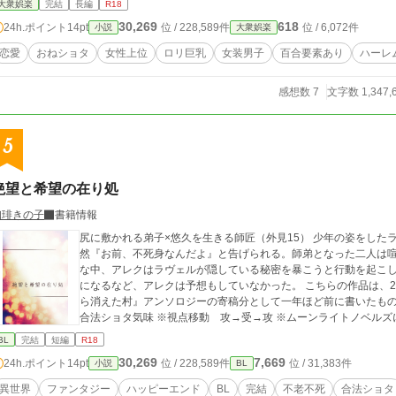
大衆娯楽
完結
長編
R18
い。 ※百合な展開もありますので、苦手な方はご注意下さい。 ※物語の展開上、ハ
30,269
618
24h.ポイント
14pt
位 / 228,589件
位 / 6,072件
小説
大衆娯楽
るように頑張ります。 ※163話までストックがありますので、切れるまで毎日更新
載の『本当にそれ、鑑定ですか？』も見て下さいー！ ※この物語はフィクションで
恋愛
おねショタ
女性上位
ロリ巨乳
女装男子
百合要素あり
ハーレ
関係ありません。
感想数 7
文字数 1,347,
5
絶望と希望の在り処
珈琲きの子
書籍情報
尻に敷かれる弟子×悠久を生きる師匠（外見15） 少年の姿をした
然『お前、不死身なんだよ』と告げられる。師弟となった二人は
な中、アレクはラヴェルが隠している秘密を暴こうと行動を起こ
になるなど、アレクは予想もしていなかった。 こちらの作品は、2万字程度の短編で10話で完結します。 『地図か
ら消えた村』アンソロジーの寄稿分として一年ほど前に書いたものに
合法ショタ気味 ※視点移動 攻→受→攻 ※ムーンライトノベルズ
BL
完結
短編
R18
30,269
7,669
24h.ポイント
14pt
位 / 228,589件
位 / 31,383件
小説
BL
異世界
ファンタジー
ハッピーエンド
BL
完結
不老不死
合法ショタ