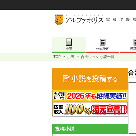
小説
公式漫画
投
TOP
>
小説
>
合法ショタ 小説一覧
合
投稿小説