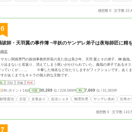
感想数 0
文字数 22,
6
禍祓師・天羽翼の事件簿 ~半妖のヤンデレ弟子は夜毎師匠に精
篠崎笙
アヤカシ関係専門の探偵事務所所長の見た目は美少年、天羽 翼とその弟子、榊 義哉
取り込まないと若返り、消えてしまう呪いがかけられていた。義哉の弟子であるオス
くが……。 ※暈した地名など出たりしますがフィクションです。あくまでもモデルです。 ※登場人物の宗教観が極端
ですがあくまでもキャラの個人的な主観です。
BL
完結
長編
R18
30,269
7,669
24h.ポイント
14pt
位 / 228,589件
位 / 31,383件
小説
BL
妖怪退治
主従
女装あり
合法ショタ
無理矢理
ヤンデレ攻め
伝奇ホ
感想数 0
文字数 110,
7