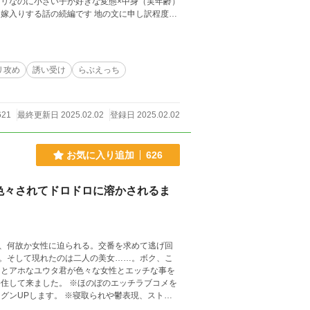
リ攻め
誘い受け
らぶえっち
621
最終更新日 2025.02.02
登録日 2025.02.02
お気に入り追加
626
色々されてドロドロに溶かされるま
、何故か女性に迫られる。交番を求めて逃げ回
。そして現れたのは二人の美女……。ボク、こ
グンUPします。 ※寝取られや鬱表現、ストレ
公は基本的に受け身となりますのでご了承下さ