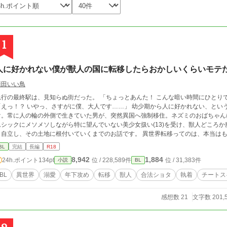
1
人に好かれない僕が獣人の国に転移したらおかしいくらいモテ
清田いい鳥
の最終駅は、見知らぬ街だった。 「ちょっとあんた！ こんな暗い時間にひとりでどうしたの。お母さんは？ お父さんは？」
っ！？ いやっ、さすがに僕、大人です……」 幼少期から人に好かれない、というより関心を持たれない。寄ってくるのは動物だ
け。常に人の輪の外側で生きていた男が、突然異国へ強制移住。ネズミのおばちゃん
ムシックにメソメソしながら特に望んでいない美少女扱い(13)を受け、獣人どころ
立し、その土地に根付いていくまでのお話です。 異世界転移ってのは、本当はもっと事が深刻だと思うんですよね。その辺の心
情を書いてみました。なーんてな。合法ショタが書きたかっただけですわ。
BL
完結
長編
R18
8,942
1,884
24h.ポイント
134pt
位 / 228,589件
位 / 31,383件
小説
BL
BL
異世界
溺愛
年下攻め
転移
獣人
合法ショタ
執着
チートス
感想数 21
文字数 201,