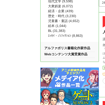
現代文学 (9,598)
大衆娯楽 (6,072)
経済・企業 (439)
歴史・時代 (3,230)
児童書・童話 (4,652)
絵本 (1,044)
BL (31,383)
ｴｯｾｲ・ﾉﾝﾌｨｸｼｮﾝ (8,863)
急行
アルファポリス書籍化作家作品
「え
Webコンテンツ大賞受賞作品
ら自