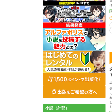
節
は大人
れから
して
小説（外部）