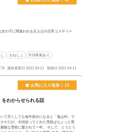
そんな女の子に間違われる主人公の日常コメディー
らし
おねしょ
R18要素あり
176
最終更新日 2021.04.11
登録日 2021.04.11
お気に入り追加
15
」をわからせられる話
ついて尽くしても毎年節分になると「鬼は外」で
キスケだが、今回拾ってくれた雪枝はちょっと変
素敵な雪枝に愛されて一年。 そして、とうとう