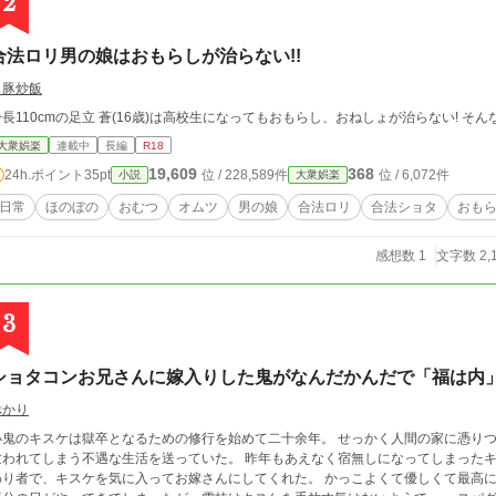
2
合法ロリ男の娘はおもらしが治らない!!
白豚炒飯
身長110cmの足立 蒼(16歳)は高校生になってもおもらし、おねしょが治らない! 
大衆娯楽
連載中
長編
R18
19,609
368
24h.ポイント
35pt
位 / 228,589件
位 / 6,072件
小説
大衆娯楽
日常
ほのぼの
おむつ
オムツ
男の娘
合法ロリ
合法ショタ
おも
感想数 1
文字数 2,
3
ショタコンお兄さんに嫁入りした鬼がなんだかんだで「福は内
ぷかり
小鬼のキスケは獄卒となるための修行を始めて二十余年。 せっかく人間の家に憑り
祓われてしまう不遇な生活を送っていた。 昨年もあえなく宿無しになってしまった
わり者で、キスケを気に入ってお嫁さんにしてくれた。 かっこよくて優しくて最高に