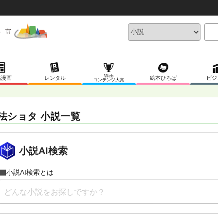
Web
稿漫画
レンタル
絵本ひろば
ビジ
コンテンツ大賞
法ショタ 小説一覧
小説AI検索
小説AI検索とは