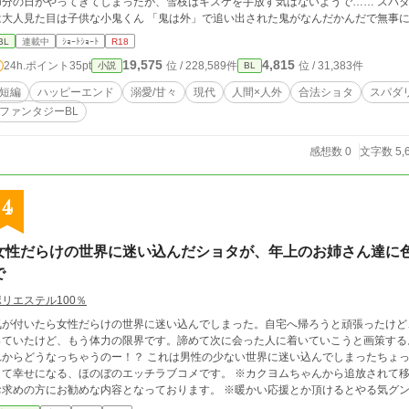
分の日がやってきてしまったが、雪枝はキスケを手放す気はないようで…… スパダリなのに小さい子が好きな変態×中身（実年齢）
見た目は子供な小鬼くん 「鬼は外」で追い出された鬼がなんだかんだで無事に嫁入りする話の続編です 地の文に申し訳程度の
♡が飛んでいます ムーンライトノベルズさまにも掲載中です
BL
連載中
ｼｮｰﾄｼｮｰﾄ
R18
19,575
4,815
24h.ポイント
35pt
位 / 228,589件
位 / 31,383件
小説
BL
短編
ハッピーエンド
溺愛/甘々
現代
人間×人外
合法ショタ
スパダ
ファンタジーBL
感想数 0
文字数 5,
4
女性だらけの世界に迷い込んだショタが、年上のお姉さん達に
で
ポリエステル100％
気が付いたら女性だらけの世界に迷い込んでしまった。自宅へ帰ろうと頑張ったけど
っていたけど、もう体力の限界です。諦めて次に会った人に着いていこうと画策する
どうなっちゃうのー！？ これは男性の少ない世界に迷い込んでしまったちょっとアホなユウタ君が色々な女性とエッチな事を
幸せになる、ほのぼのエッチラブコメです。 ※カクヨムちゃんから追放されて移住して来ました。 ※ほのぼのエッチラブコメを
お求めの方にお勧めな内容となっております。 ※暖かい応援とか頂けるとやる気グン
スになるような表現、展開はありません。 ※女性上位のプレイがほとんどで、主人