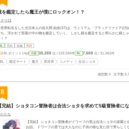
鏡を鑑定したら魔王が僕にロックオン！？
クリ21
異世界転生をした元日本人の佐久間 由奈(37)は、ウィリアム・ブラックファイア(1
持ち、浮かれて部屋の中の物を鑑定していく。 しかし鏡を鑑定すると明らかに鏡じ
い！？
BL
完結
短編
R15
30,269
7,669
24h.ポイント
14pt
位 / 228,589件
位 / 31,383件
小説
BL
BL
鑑定チート
魔王
異世界
コメディ
合法ショタ
感想数 0
文字数 6,
8
【完結】ショタコン冒険者は合法ショタを求めてS級冒険者にな
かたたな
【完結】 ショタコン冒険者がドワーフの里は合法ショタの楽園と
お話。 ドワーフの里では大人なのに子供の様な見た目で男らしくない、みすぼらしいと言われるエミルと聖女様の