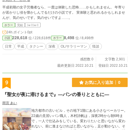
平成初期の女子労働者なら、一度は体験した恐怖……かもしれません。 年寄り
が若かりし頃を懐かしんでるだけの小説です。 実体験と思われるかもしれませ
んが、気のせいです。気のせいですよ……。
ホラー
完結
ｼｮｰﾄｼｮｰﾄ
24h.ポイント
0pt
228,618
8,498
位 / 228,618件
位 / 8,498件
小説
ホラー
日常
平成
タクシー
深夜
OL/サラリーマン
怪談
感想数 0
文字数 2,901
最終更新日 2022.10.21
登録日 2022.10.21
9
お気に入り追加
0
『聖女が夜に溶けるまで』―パンの香りとともに―
雨宮 あい
地方都市の古いビル，その地下1階にある小さなベーカリー。
22歳の見習いパン職人，木村詩帆は，深夜2時から朝6時ま
で，一人で仕込みをしている。変わりたいと思いながら変わ
れない。前に進まなければと思いながら，足が動かない。そ