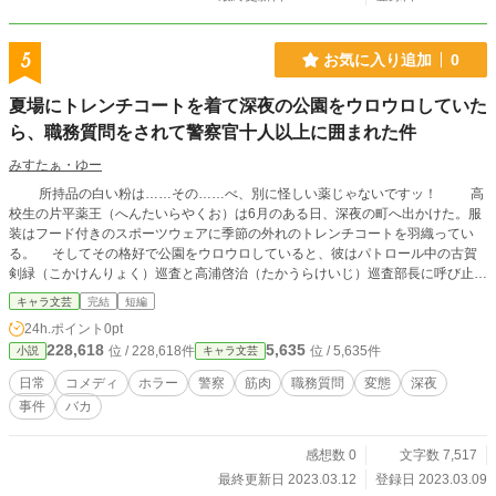
5
お気に入り追加
0
夏場にトレンチコートを着て深夜の公園をウロウロしていた
ら、職務質問をされて警察官十人以上に囲まれた件
みすたぁ・ゆー
所持品の白い粉は……その……べ、別に怪しい薬じゃないですッ！ 高
校生の片平薬王（へんたいらやくお）は6月のある日、深夜の町へ出かけた。服
装はフード付きのスポーツウェアに季節の外れのトレンチコートを羽織ってい
る。 そしてその格好で公園をウロウロしていると、彼はパトロール中の古賀
剣緑（こかけんりょく）巡査と高浦啓治（たかうらけいじ）巡査部長に呼び止め
られ、職務質問を受けることとなってしまった。 だが、警察が嫌いな薬王は
キャラ文芸
完結
短編
職務質問への協力を拒否。さらにポケットの中から『白い粉』が入った小袋が出
24h.ポイント
0pt
てきたことにより、警察官たちからますます疑いの目を向けられてしまう。
228,618
5,635
位 / 228,618件
位 / 5,635件
小説
キャラ文芸
ついには応援要請を受けた警察官たちがたくさん集まってきて大変な事態に！
――果たして薬王の運命やいかに!?
日常
コメディ
ホラー
警察
筋肉
職務質問
変態
深夜
事件
バカ
感想数 0
文字数 7,517
最終更新日 2023.03.12
登録日 2023.03.09