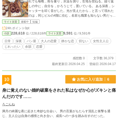
れでも毎晩，粉を量り，水温を測り，生地を捏ねる。繰り返
しの中に，自分を，かろうじて，置いている。 ある深夜，シ
ャッターを叩く音がした。光が見えたから，と言って現れた
のは，同じビルの4階に住む，名前も職業も知らない男だっ
た。眠れない夜に外を歩いていると，この地下の光が見え
ライト文芸
連載中
短編
て，立ち止まれるのだという。詩帆はパンを売った。それだ
24h.ポイント
0pt
けのことだった。 それから，彼は週に3度，深夜に来るよう
228,618
9,591
位 / 228,618件
位 / 9,591件
小説
ライト文芸
になる。パンを買う。少しだけ言葉を交わす。また来る。た
だ，それだけのことが繰り返された。でも詩帆の手は，彼が
日常
深夜
パン屋
大人の恋愛
静かな恋
切ない
女性主人公
来る夜と来ない夜で，仕込みのリズムを変えていた。身体
じれったい
余韻
恋愛
が，頭より先に，何かを知っていた。 包帯を巻いた夜があっ
た。カウンターを越えて，その手を包んだ夜があった。厨房
にコーヒーカップが2つ並んだ夜があった。深夜の厨房で，2
感想数 0
文字数 36,379
人は話した。何について話したか，後から思い出せない。声
最終更新日 2026.04.25
登録日 2026.04.17
の低さと，蛍光灯の白さと，コーヒーの冷め方だけを，覚え
ている。 やがて，彼の名前を知った。詩帆は，その名前を，
のどの奥で，静かに，発音した。 2人の関係には，最後ま
10
お気に入り追加
6
で，名前がつかない。恋なのか，習慣なのか，それとも別の
何かなのか。問いは宙吊りのまま，夜の中に，置かれる。で
身に覚えのない婚約破棄をされた私はなぜか心がズキンと痛
も詩帆は今夜も，ブリオッシュに丸印をつける。1つ，取って
んだのです……
おくための，印を。来ても来なくても，焼く。待つことは，
何もしないことではない。温度を保つことが，待つことだ。
ろごんね
停滞は，敗北ではない。前進も，義務ではない。変われない
身体が，それでも夜の中を歩く。その事実を，この物語は，
満月の綺麗な夜に起きた奇妙な出会い。 男の言葉がもたらす混乱と衝撃を通
裁かずに，ただ，描く。
じ、主人公は自身の感情と向き合い、成長への一歩を踏み出すのだった。