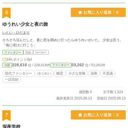
6
お気に入り追加
0
ゆうれい少女と夜の旅
いとい・ひだまり
そろそろ涼んだしと、夜に窓を閉めに行ったらゆうれいがいた。 少女は言う。
「海に溶けに行こう」
ファンタジー
完結
ｼｮｰﾄｼｮｰﾄ
24h.ポイント
0pt
228,618
53,262
位 / 228,618件
位 / 53,262件
小説
ファンタジー
現代ファンタジー
ゆうれい
幽霊
小さな冒険
深夜
不思議
一話完結
感想数 0
文字数 1,524
最終更新日 2025.08.13
登録日 2025.08.13
7
お気に入り追加
0
深夜学校