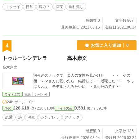
エッセイ
日常
病み？
深夜
垂れ流し
感想数 0
文字数 807
最終更新日 2021.06.15
登録日 2021.06.14
4
お気に入り追加
0
トゥルーシンデレラ 高木康文
高木康文
深夜のスナックで 美人の女性を見かけた ・・ その
後 ママさんに聴いたら 結婚して・・退職した・・ やっ
ぱりねぇ モデルさんみたいに ・見えたのです・・
ライト文芸
完結
ｼｮｰﾄｼｮｰﾄ
24h.ポイント
0pt
228,618
9,591
位 / 228,618件
位 / 9,591件
小説
ライト文芸
恋愛
詩
深夜
シンデレラ
スナック
感想数 0
文字数 185
最終更新日 2026.03.24
登録日 2026.03.24