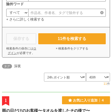
除外ワード
+ さらに詳しく検索する
保存する
11
件を検索する
検索条件の保存には
ロ
× 検索条件をクリアする
グイン
が必要です。
深夜
タグ
11
件
1
お気に入り追加
4
雨の日だけのお客様〜タオルを渡したその後で〜