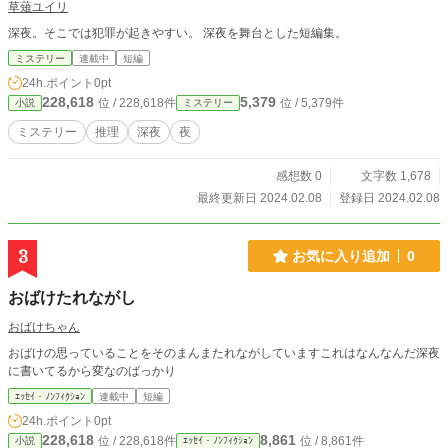
草薙ユイリ
深夜。そこでは犯罪が起きやすい。 深夜を舞台とした短編集。
ミステリー
連載中
短編
24h.ポイント
0pt
228,618
5,379
位 / 228,618件
位 / 5,379件
小説
ミステリー
ミステリー
推理
深夜
夜
感想数 0
文字数 1,678
最終更新日 2024.02.08
登録日 2024.02.08
3
お気に入り追加
0
おばけたれながし
おばけちゃん
おばけの思っていることをそのまんまたれながしていますこれはなんなんだ深夜
に書いてるから変なのばっかり
ｴｯｾｲ・ﾉﾝﾌｨｸｼｮﾝ
連載中
短編
24h.ポイント
0pt
228,618
8,861
位 / 228,618件
位 / 8,861件
小説
ｴｯｾｲ・ﾉﾝﾌｨｸｼｮﾝ