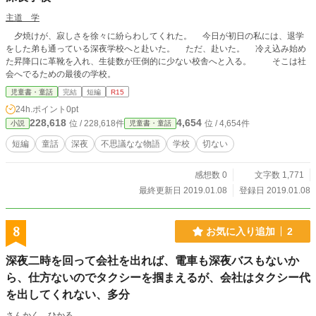
主道 学
夕焼けが、寂しさを徐々に紛らわしてくれた。 今日が初日の私には、退学
をした弟も通っている深夜学校へと赴いた。 ただ、赴いた。 冷え込み始め
た昇降口に革靴を入れ、生徒数が圧倒的に少ない校舎へと入る。 そこは社
会へでるための最後の学校。
児童書・童話
完結
短編
R15
24h.ポイント
0pt
228,618
4,654
位 / 228,618件
位 / 4,654件
小説
児童書・童話
短編
童話
深夜
不思議なな物語
学校
切ない
感想数 0
文字数 1,771
最終更新日 2019.01.08
登録日 2019.01.08
8
お気に入り追加
2
深夜二時を回って会社を出れば、電車も深夜バスもないか
ら、仕方ないのでタクシーを掴まえるが、会社はタクシー代
を出してくれない、多分
さんかく ひかる