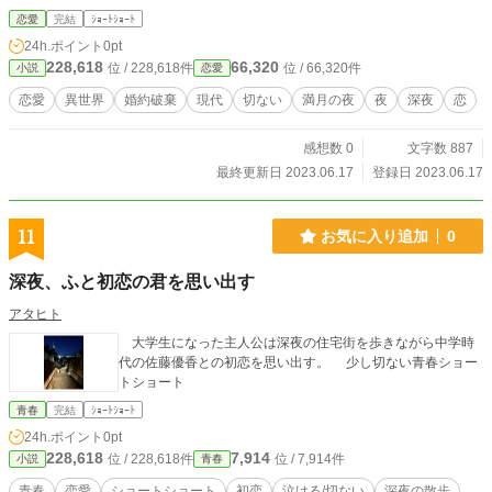
恋愛
完結
ｼｮｰﾄｼｮｰﾄ
24h.ポイント
0pt
228,618
66,320
位 / 228,618件
位 / 66,320件
小説
恋愛
恋愛
異世界
婚約破棄
現代
切ない
満月の夜
夜
深夜
恋
感想数 0
文字数 887
最終更新日 2023.06.17
登録日 2023.06.17
11
お気に入り追加
0
深夜、ふと初恋の君を思い出す
アタヒト
大学生になった主人公は深夜の住宅街を歩きながら中学時
代の佐藤優香との初恋を思い出す。 少し切ない青春ショー
トショート
青春
完結
ｼｮｰﾄｼｮｰﾄ
24h.ポイント
0pt
228,618
7,914
位 / 228,618件
位 / 7,914件
小説
青春
青春
恋愛
ショートショート
初恋
泣ける/切ない
深夜の散歩