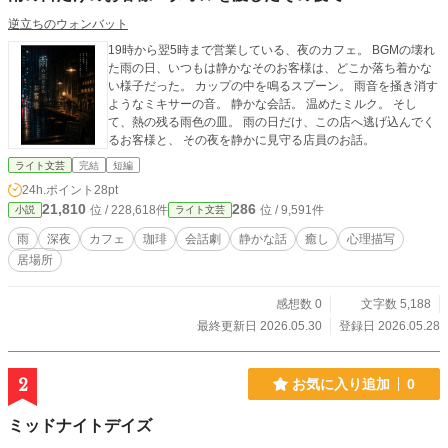
逆立ちのウォンバット
19時から翌5時まで営業している、夜のカフェ。 BGMの壊れ
た雨の日、いつもは静かなそのお客様は、どこか落ち着かな
い様子だった。 カップの中を鳴るスプーン。 雨音を掻き消す
ようなミキサーの音。 静かな会話。 温めたミルク。 そし
て、熱の残る雨色の皿。 雨の日だけ、この店へ逃げ込んでく
るお客様と、 その夜を静かに見守る店員のお話。
ライト文芸
完結
短編
24h.ポイント
28pt
21,810
286
位 / 228,618件
位 / 9,591件
小説
ライト文芸
雨
深夜
カフェ
珈琲
会話劇
静かな話
癒し
心理描写
居場所
感想数 0
文字数 5,188
最終更新日 2026.05.30
登録日 2026.05.28
2
お気に入り追加
0
ミッドナイトデイズ