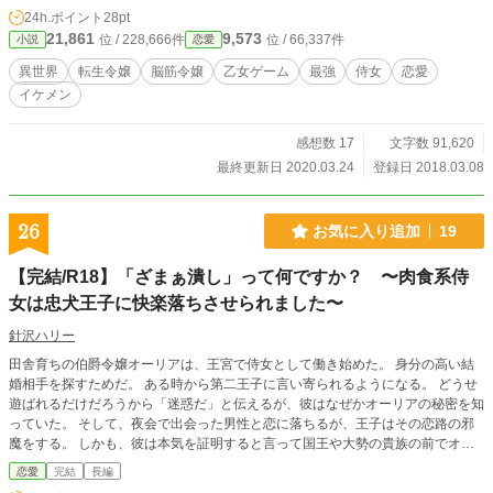
た。平凡に暮らそうと思っていたリディアは、ふと自分が転生したのは乙女ゲー
24h.ポイント
28pt
ムの世界だという事を思い出し、そして天使で可愛い従姉妹が将来悪役令嬢にな
21,861
9,573
位 / 228,666件
位 / 66,337件
小説
恋愛
る事を思い出す。従姉妹の断罪イベントを回避する為、リディアは陰で奮闘する
が次から次へと問題に巻き込まれてしまうーーー ※ラブコメ要素有りの個性的
異世界
転生令嬢
脳筋令嬢
乙女ゲーム
最強
侍女
恋愛
な面々が暴れる物語にしていきたいと思っています。 ※更新不定期です。 201
イケメン
9.1.21 前世の名前を消し、前世の名前は出さず少女と一括りにしました。文章
を大幅に修正しました。
感想数 17
文字数 91,620
最終更新日 2020.03.24
登録日 2018.03.08
26
お気に入り追加
19
【完結/R18】「ざまぁ潰し」って何ですか？ 〜肉食系侍
女は忠犬王子に快楽落ちさせられました〜
針沢ハリー
田舎育ちの伯爵令嬢オーリアは、王宮で侍女として働き始めた。 身分の高い結
婚相手を探すためだ。 ある時から第二王子に言い寄られるようになる。 どうせ
遊ばれるだけだろうから「迷惑だ」と伝えるが、彼はなぜかオーリアの秘密を知
っていた。 そして、夜会で出会った男性と恋に落ちるが、王子はその恋路の邪
魔をする。 しかも、彼は本気を証明すると言って国王や大勢の貴族の前でオー
リアとの結婚を宣言してしまって……。 転生者が登場しますが、ヒロインでは
恋愛
完結
長編
ないです。 ※R18シーンは後半になります。該当回には★をつけています。