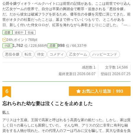
公爵令嬢ヴィオラ・ベルクハイトには前世の記憶がある。ここは前世でやり込ん
だ乙女ゲームの世界で、自分は卒業の舞踏会で断罪・追放される「悪役令嬢」
だ。だから彼女は破滅フラグを折るため、優等生の令嬢を完璧に演じてきた。前
世がオタクの社畜だったことは、墓まで持っていくつもりで。 ところがある
日、新しく付いた侍女ロロが、紅茶を淹れながら鼻歌まじりにこぼした。「——
はぁ、課金が足りない人生だわ」。ヴィオラは飲んでいた紅茶を盛大に吹いた。
恋愛
連載中
長編
課金。今、この子、課金って言った。この世界に、ない言葉だ。 まさか、こい
24h.ポイント
768pt
つも転生者？——でも自分の正体だけは絶対にバレたくない。かくしてヴィオラ
1,762
998
位 / 228,666件
位 / 66,337件
小説
恋愛
とロロの、「相手は転生者だと確信しているのに、自分のことだけは死んでも隠
したい」という地獄のカマかけ合戦が始まる。探り合い、ボロを出し、見て見ぬ
悪役令嬢
転生
侍女
コメディ
乙女ゲーム
ハッピーエンド
ふりをし、また探る。そんな日々の向こうで、原作どおりの破滅イベントだけ
は、静かに近づいてくる。 ※本作は『小説家になろう』『カクヨム』にも掲載
感想数 1
文字数 14,586
しています。
最終更新日 2026.08.07
登録日 2026.07.25
6
お気に入り追加
993
忘れられた幼な妻は泣くことを止めました
帆々
アリスは十五歳。王国で高家と呼ばれるう高貴な家の姫だった。しかし、家は貧
しく日々の暮らしにも困窮していた。 そんな時、アリスの父に非常に有利な融
資をする人物が現れた。その代理人のフーは巧みに父を騙して、莫大な借金を負