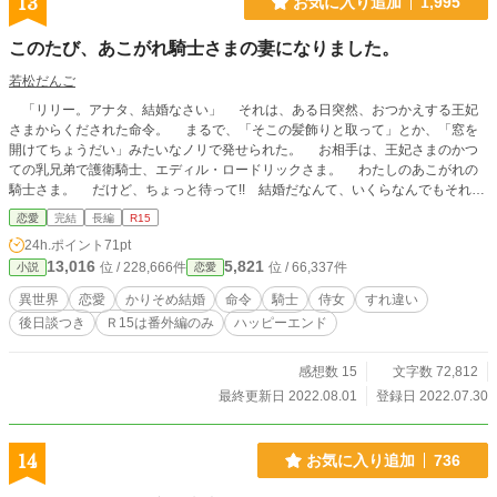
13
お気に入り追加
1,995
このたび、あこがれ騎士さまの妻になりました。
若松だんご
「リリー。アナタ、結婚なさい」 それは、ある日突然、おつかえする王妃
さまからくだされた命令。 まるで、「そこの髪飾りと取って」とか、「窓を
開けてちょうだい」みたいなノリで発せられた。 お相手は、王妃さまのかつ
ての乳兄弟で護衛騎士、エディル・ロードリックさま。 わたしのあこがれの
騎士さま。 だけど、ちょっと待って!! 結婚だなんて、いくらなんでもそれは
イキナリすぎるっ!! 「アナタたちならお似合いだと思うんだけど？」 そう思
恋愛
完結
長編
R15
うのは、王妃さまだけですよ、絶対。 「試しに、二人で暮らしなさい。これ
24h.ポイント
71pt
は命令です」 なーんて、王妃さまの命令で、エディルさまの妻(仮)になったわ
13,016
5,821
位 / 228,666件
位 / 66,337件
小説
恋愛
たし。 あこがれの騎士さまと一つ屋根の下だなんてっ!! わたし、どうなっち
ゃうのっ!? 妻(仮)ライフ、ドキドキしすぎで心臓がもたないっ!!
異世界
恋愛
かりそめ結婚
命令
騎士
侍女
すれ違い
後日談つき
Ｒ15は番外編のみ
ハッピーエンド
感想数 15
文字数 72,812
最終更新日 2022.08.01
登録日 2022.07.30
14
お気に入り追加
736