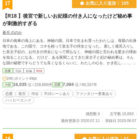
17
お気に入り追加
105
【R18 】後宮で新しいお妃様の付き人になったけど秘め事
が刺激的すぎる
蒼月 ののか
日本の南東の海上にある、神秘の国。日本で生まれ育ったわたしは、母親の出身
地である、この国で、コネを頼って皇太子の侍女となった。 新しく後宮入りし
た皇太子妃の、お付きの侍女になって間もなく、神秘の国と言われる驚きの理由
を知ることになる。 だけど、ある夜聞こえてきた皇太子と妃の秘め事は、そん
な国の秘密ですらどうでも良くなるくらいに、わたしの心を、かき乱し……。
最初は年の差のつもりで書いていたのですが、諸般の事情で年の差要素を無くす
恋愛
完結
短編
R18
ことにしたので、「年の差」タグは削除しました。 初めて小説投稿サイトに作
24h.ポイント
49pt
品を載せます。楽しんでいただけると嬉しいです。 ※連載中の「変態皇帝の後
16,035
7,084
位 / 228,666件
位 / 66,337件
小説
恋愛
宮から救い出されて、皇太子の寵妃になりました〜羅神国物語〜」とは世界観等
を同一にしておりますが、年齢設定やシチュエーションが異なる別のお話です。
恋愛
後宮
侍女
R18シーンあり
ファンタジー要素あり
そちらをファンタジー小説大賞に応募しておりますので、応援頂けると、とても
ハッピーエンド
嬉しいです！
感想数 0
文字数 10,683
最終更新日 2020.07.11
登録日 2020.06.07
お気に入り追加
57