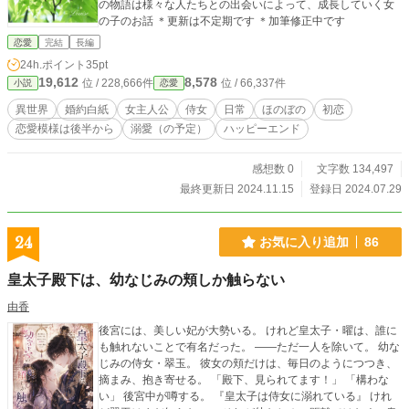
の物語は様々な人たちとの出会いによって、成長していく女
の子のお話 ＊更新は不定期です ＊加筆修正中です
恋愛
完結
長編
24h.ポイント
35pt
19,612
8,578
位 / 228,666件
位 / 66,337件
小説
恋愛
異世界
婚約白紙
女主人公
侍女
日常
ほのぼの
初恋
恋愛模様は後半から
溺愛（の予定）
ハッピーエンド
感想数 0
文字数 134,497
最終更新日 2024.11.15
登録日 2024.07.29
24
お気に入り追加
86
皇太子殿下は、幼なじみの頬しか触らない
由香
後宮には、美しい妃が大勢いる。 けれど皇太子・曜は、誰に
も触れないことで有名だった。 ――ただ一人を除いて。 幼な
じみの侍女・翠玉。 彼女の頬だけは、毎日のようにつつき、
摘まみ、抱き寄せる。 「殿下、見られてます！」 「構わな
い」 後宮中が噂する。 『皇太子は侍女に溺れている』 けれ