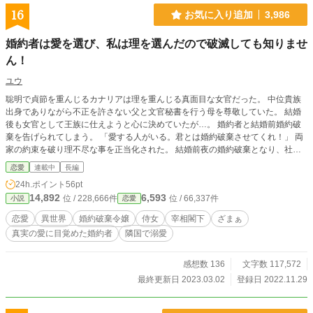
16
お気に入り追加
3,986
婚約者は愛を選び、私は理を選んだので破滅しても知りませ
ん！
ユウ
聡明で貞節を重んじるカナリアは理を重んじる真面目な女官だった。 中位貴族
出身でありながら不正を許さない父と文官秘書を行う母を尊敬していた。 結婚
後も女官として王族に仕えようと心に決めていたが…。 婚約者と結婚前婚約破
棄を告げられてしまう。 「愛する人がいる。君とは婚約破棄させてくれ！」 両
家の約束を破り理不尽な事を正当化された。 結婚前夜の婚約破棄となり、社交
界では噂になり王宮勤めも難しくなってしまったのだが、聡明で貞節のあるユス
恋愛
連載中
長編
ティアの優秀さを見込み隣国の勅使から女官に欲しいと望まれる。 過去を振り
24h.ポイント
56pt
切り新天地に向かうがのだった。 一方、愛を選んだ元婚約者は予測外の出来事
14,892
6,593
位 / 228,666件
位 / 66,337件
小説
恋愛
と悲劇に見舞われることになるのだった。 令嬢は大公に溺愛され過ぎているの
続編です!
恋愛
異世界
婚約破棄令嬢
侍女
宰相閣下
ざまぁ
真実の愛に目覚めた婚約者
隣国で溺愛
感想数 136
文字数 117,572
最終更新日 2023.03.02
登録日 2022.11.29