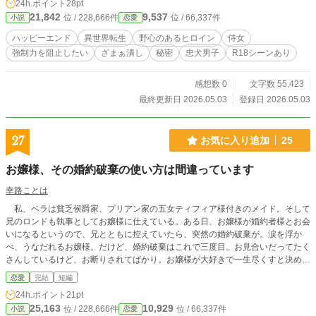
24h.ポイント
28pt
21,842
9,537
位 / 228,666件
位 / 66,337件
小説
恋愛
ハッピーエンド
異世界転生
野心のあるヒロイン
侍女
強制力を阻止したい
ざまぁ潰し
秘密
忠犬男子
R18シーンあり
感想数 0
文字数 55,423
最終更新日 2026.05.03
登録日 2026.05.03
27
お気に入り追加
25
お嬢様、その婚約破棄の使い方は間違っています
幸路ことは
私、ベラは貧乏侯爵家、プリアン家の五女ティフィア様付きのメイド。そして
兄のロンドも執事としてお嬢様に仕えている。ある日、お嬢様が婚約者様とお会
いになるというので、兄とともに控えていたら、突然の婚約破棄が。涙を浮か
べ、うなだれるお嬢様。だけど、婚約破棄はこれで三度目。お見合いだってたく
さんしているけど、お断りされてばかり。お嬢様が大好きで一生尽くすと決めて
いる兄は、当然激怒するのだけど、お嬢様の意図は別にあって……。プリン好き
恋愛
完結
短編
のお嬢様と執事、その恋愛を見守るメイドの話。
24h.ポイント
21pt
25,163
10,929
位 / 228,666件
位 / 66,337件
小説
恋愛