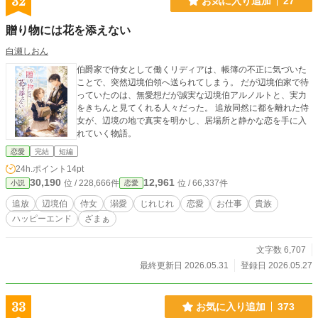
32
お気に入り追加
27
贈り物には花を添えない
白瀬しおん
伯爵家で侍女として働くリディアは、帳簿の不正に気づいた
ことで、突然辺境伯領へ送られてしまう。 だが辺境伯家で待
っていたのは、無愛想だが誠実な辺境伯アルノルトと、実力
をきちんと見てくれる人々だった。 追放同然に都を離れた侍
女が、辺境の地で真実を明かし、居場所と静かな恋を手に入
れていく物語。
恋愛
完結
短編
24h.ポイント
14pt
30,190
12,961
位 / 228,666件
位 / 66,337件
小説
恋愛
追放
辺境伯
侍女
溺愛
じれじれ
恋愛
お仕事
貴族
ハッピーエンド
ざまぁ
文字数 6,707
最終更新日 2026.05.31
登録日 2026.05.27
33
お気に入り追加
373