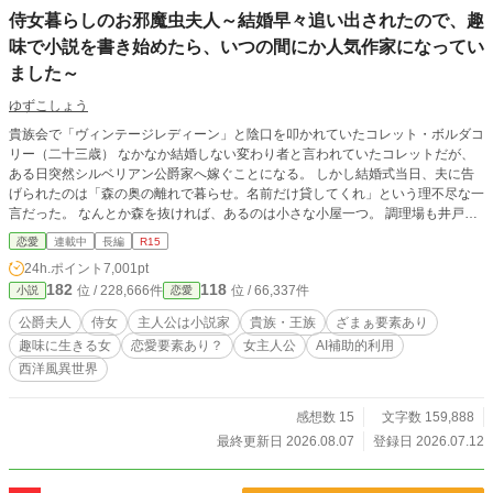
侍女暮らしのお邪魔虫夫人～結婚早々追い出されたので、趣
味で小説を書き始めたら、いつの間にか人気作家になってい
ました～
ゆずこしょう
貴族会で「ヴィンテージレディーン」と陰口を叩かれていたコレット・ボルダコ
リー（二十三歳） なかなか結婚しない変わり者と言われていたコレットだが、
ある日突然シルベリアン公爵家へ嫁ぐことになる。 しかし結婚式当日、夫に告
げられたのは「森の奥の離れで暮らせ。名前だけ貸してくれ」という理不尽な一
言だった。 なんとか森を抜ければ、あるのは小さな小屋一つ。 調理場も井戸も
なく、あるのは“離れ”とは名ばかりの物置小屋だけ。 しかし、コレットは絶望す
恋愛
連載中
長編
R15
ること無く、着ていたドレスを切ってベッドを作り始める。 「藁のベッドで寝
24h.ポイント
7,001pt
てみたかったのよね。」 さらに自ら変装して本邸へ潜入し、夫の愛人アリスの
182
118
位 / 228,666件
位 / 66,337件
小説
恋愛
専属侍女・アレットとして働き始めて…… 傲慢な夫と、わがままな義妹。 二人
の日常は、小説のネタの宝庫だった。 「せっかくだし、小説を書きましょう。
公爵夫人
侍女
主人公は小説家
貴族・王族
ざまぁ要素あり
名前は“お邪魔虫夫人”がいいわね。」 こうして書き上げられた物語は朝刊小説と
趣味に生きる女
恋愛要素あり？
女主人公
AI補助的利用
して貴族たちの間で瞬く間に大人気となり、「お邪魔虫夫人」の名は国中へ広ま
西洋風異世界
っていく。 そして誰も気づかないまま、小説に綴られた数々の出来事が、やが
て王国に隠された数々の汚点を白日の下に晒していくことになるのだが……！？
感想数 15
文字数 159,888
最終更新日 2026.08.07
登録日 2026.07.12