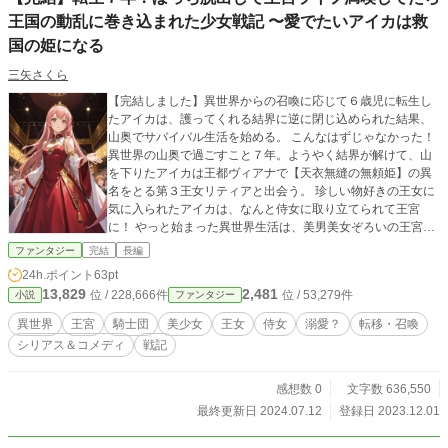
王国の動乱に巻き込まれた少女戦記 〜愛でたいアイカは救
国の姫になる
三矢さくら
【完結しました】異世界からの召喚に応じて６歳児に転生し
たアイカは、護ってくれる結界に逆に閉じ込められた結果、
山奥でサバイバル生活を始める。 こんなはずじゃなかった！
異世界の山奥で過ごすこと７年。ようやく結界が解けて、山
を下りたアイカは王都ヴィアナで【天衣無縫の無頼姫】の異
名をとる第３王女リティアと出会う。 珍しい物好きの王女に
気に入られたアイカは、なんと侍女に取り立てられて王宮
に！ やっと始まった異世界生活は、美男美女ぞろいの王宮生
活！ 右を見ても左を見ても「愛でたい」美人に美少女！ 美男
ファンタジー
完結
長編
子に美少年ばかり！ アイカとリティア、まだまだ幼い侍女と
24h.ポイント
63pt
王女が数奇な運命をたどる異世界王宮ファンタジー戦記。
13,829
2,481
位 / 228,666件
位 / 53,279件
小説
ファンタジー
異世界
王宮
騎士団
美少女
王女
侍女
溺愛？
転移・召喚
シリアス＆コメディ
戦記
感想数 0
文字数 636,550
最終更新日 2024.07.12
登録日 2023.12.01