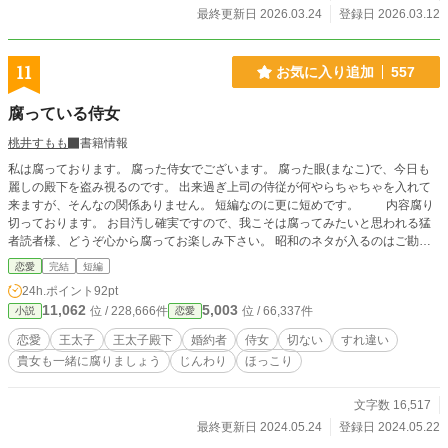
最終更新日 2026.03.24
登録日 2026.03.12
11
お気に入り追加
557
腐っている侍女
桃井すもも
書籍情報
私は腐っております。 腐った侍女でございます。 腐った眼(まなこ)で、今日も
麗しの殿下を盗み視るのです。 出来過ぎ上司の侍従が何やらちゃちゃを入れて
来ますが、そんなの関係ありません。 短編なのに更に短めです。 内容腐り
切っております。 お目汚し確実ですので、我こそは腐ってみたいと思われる猛
者読者様、どうぞ心から腐ってお楽しみ下さい。 昭和のネタが入るのはご勘
弁。 ❇こちらはカクヨム様へも公開いたしております。 ❇相変わらずの100%妄
恋愛
完結
短編
想の産物です。 ❇妄想遠泳の果てに波打ち際に打ち上げられた、妄想スイマー
24h.ポイント
92pt
による寝物語です。 疲れたお心とお身体を妄想で癒やして頂けますと泳ぎ甲斐
11,062
5,003
位 / 228,666件
位 / 66,337件
小説
恋愛
があります。 ❇例の如く、鬼の誤字脱字を修復すべく激しい微修正が入りま
す。 「間を置いて二度美味しい」とご笑覧下さい。
恋愛
王太子
王太子殿下
婚約者
侍女
切ない
すれ違い
貴女も一緒に腐りましょう
じんわり
ほっこり
文字数 16,517
最終更新日 2024.05.24
登録日 2024.05.22