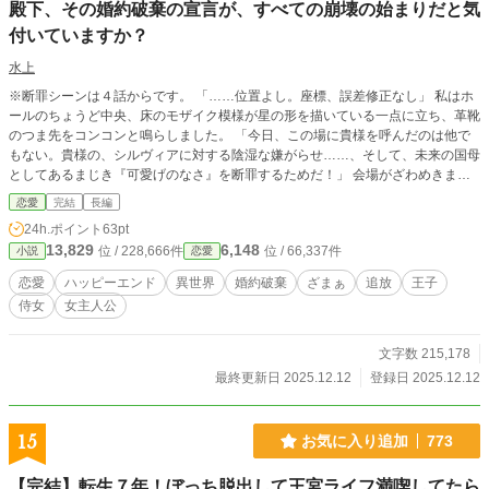
殿下、その婚約破棄の宣言が、すべての崩壊の始まりだと気
付いていますか？
水上
※断罪シーンは４話からです。 「……位置よし。座標、誤差修正なし」 私はホ
ールのちょうど中央、床のモザイク模様が星の形を描いている一点に立ち、革靴
のつま先をコンコンと鳴らしました。 「今日、この場に貴様を呼んだのは他で
もない。貴様の、シルヴィアに対する陰湿な嫌がらせ……、そして、未来の国母
としてあるまじき『可愛げのなさ』を断罪するためだ！」 会場がざわめきま
す。 「嫌がらせ？」 「あの公爵令嬢が？」 殿下は勢いづいて言葉を続けまし
恋愛
完結
長編
た。 しかし、この断罪劇は、誰も予想しなかった方向へと転がり始めたので
24h.ポイント
63pt
す。
13,829
6,148
位 / 228,666件
位 / 66,337件
小説
恋愛
恋愛
ハッピーエンド
異世界
婚約破棄
ざまぁ
追放
王子
侍女
女主人公
文字数 215,178
最終更新日 2025.12.12
登録日 2025.12.12
15
お気に入り追加
773
【完結】転生７年！ぼっち脱出して王宮ライフ満喫してたら