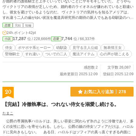
が婚約者の護衛騎士と上手くいっていないことにヤキモキしていた。 どうやら
ヴィクトリアの表情が乏しいため、婚約者のライオネルが嫌われていると勘違い
し、彼女を避けているようなのだ。 ヴィクトリアの気持ちを知るアメリアは、
すれ違う二人の歯がゆい状況を魔道具研究所の期待の新人でもある幼馴染のハル
フォードに愚痴ってしまう。 彼女よりも一つ年上のハルフォードは、見た目は
恋愛
完結
短編
儚げな美少年だが中身はポヤポヤした性格の生活力皆無な研究バカな青年で、ア
24h.ポイント
42pt
メリアは彼の身の回りの世話を焼くことが多かった。 そんな彼が、「こんな魔
17,287
7,744
位 / 228,666件
位 / 66,337件
小説
恋愛
道具を作ってみた！」と報告してきた。 しかも独断でその魔道具の性能を第三
王女とその護衛騎士で試すと言い出したのだ。 王族への不敬行為になるとアメ
侍女
ポヤポヤ系ヒーロー
幼馴染
見守る主人公組
無表情王女
リアが止めるも、ハルフォードはアメリアにも協力してもらい決行に踏みきって
堅物騎士
すれ違い
ついでの二人
魔法アイテム
心の声が聴こえる
しまう。 そんな彼が開発した画期的な魔道具は、身につけたピアスから相手の
心の声が聞こえるという物だった。 ★全５話の作品です★
感想数 2
文字数 26,087
最終更新日 2025.12.09
登録日 2025.12.09
20
お気に入り追加
278
【完結】冷徹執事は、つれない侍女を溺愛し続ける。
たまこ
公爵の専属執事ハロルドは、美しい容姿に関わらず氷のように冷徹であり、多
くの女性に思いを寄せられる。しかし、公爵の娘の侍女ソフィアだけは、ハロル
ドに見向きもしない。 ある日、ハロルドはソフィアの真っ直ぐすぎる内面に