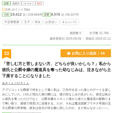
んな想像をするかという想定で書かれた代物です。第三者の想像なので見合いを
恋愛
連載中
ｼｮｰﾄｼｮｰﾄ
R15
邪魔すること以外の展開および細かな舞台設定、登場人物の性格等はバラバラで
24h.ポイント
35pt
すが、作者は一人で本編があるので似通ります。 ・尻切れトンボはいつもの事
19,612
8,578
位 / 228,666件
位 / 66,337件
小説
恋愛
ですが、今回本来はその後に関係者がコメントしてそれがオチというパターンな
ので、特に多く感じる可能性があります。 ・その性質上単品では分からない部
不定期更新
王子
侍女
お見合い
オムニバス
分もいつも以上に出てくるかと思いますので、最低限の説明を最初に入れておき
ます。適当に追加、更新する予定です。 ・それでも分からない場合は感想を今
感想数 0
文字数 31,786
回は受付有りにしておきますのでご質問下さい。ただし「本編のネタバレになる
から言えません」「そんな事考えてませんでした」「そういうものだと納得して
最終更新日 2025.08.09
登録日 2020.01.11
下さい」でほぼ片付ける可能性が高いです。多い質問は設定説明に流用する可能
性があります。直せそうにないほどあまりにも酷いミスはそっとしといて下さ
い。いろんな意味できつくなったら受付は中止させていただきます。 ・独自性
22
お気に入り追加
54
の強い一部単語は置き換えられています。 ・基本本編優先なのであまりにも需
要がない場合（ペースの関係上今回はお気に入り数で判断します。……どれくら
「苦しむ方と苦しまない方、どちらが良いかしら？」私から
いが妥当だろう？ 前回適当すぎたからなぁ）本編の方で使える可能性がある以
彼氏と公爵令嬢の魔道具を奪った幼なじみは、泣きながら土
上追加はやめますし、本編の進み具合によっては一部および全体を予告なく非公
開にする可能性があります（なのでしおり使用のみは推奨しませんし数も考慮し
下座することになりました
ません）。もっとも後者は順当に行ってもずいぶん先の話ですし、場合によって
は本編の方がこちらに来るか中断する可能性もありますが。 ただいま諸事情
あきくん☆ひろくん
で出すべきか否か微妙なので棚上げしてたのとか自サイトの方に上げるべきかど
アプリコット公爵家で侍女として働く私は、三年付き合った彼とのデートを楽し
うか悩んでたのとか大昔のとかを放出中です。見直しもあまり出来ないのでいつ
みにしていた。けれど現れた彼の隣には、彼の幼なじみの女がいた。彼女は私か
も以上に誤字脱字等も多いです。ご了承下さい。 URL of this novel:https://www.
ら彼氏を奪っただけでなく、公爵令嬢キャロット様から借りた魔道具の髪飾りま
alphapolis.co.jp/novel/628331665/99334241
で奪い取り、酒場で得意げに自慢する。だが、それは魔法国家プラチナ帝国の五
大公爵家の所有物。彼女は自分が何を敵に回したのか、まだ知らなかった――。