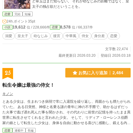
ど翠玉はまだ知らない。 それが幼なじみの距離ではなく、皇
太子の独占欲だということを。
恋愛
完結
短編
24h.ポイント
35pt
19,612
8,578
位 / 228,666件
位 / 66,337件
小説
恋愛
溺愛
皇太子
幼なじみ
後宮
中華風
侍女
身分差
恋愛
文字数 22,474
最終更新日 2026.03.20
登録日 2026.03.18
25
お気に入り追加
2,484
転生令嬢は最強の侍女！
キノン
とある少女は、生まれつき病弱で常に入退院を繰り返し、両親からも煙たがられ
ていた。 ある日突然、神様と名乗る謎の青年に神の不手際で、助かるはずだっ
た火事で逃げ遅れ死んだ事を聞かされ、その代わりに前世の記憶を持ったまま異
世界に転生させてくれると言われた少女。 そして、リディア・ローレンス伯爵
家の娘として転生した少女は、身体を自由に動かせる喜びに感動し、鍛える内に
身体能力が開花し、いつしか並みの騎士をも軽々と倒せるほどの令嬢になってい
恋愛
連載中
長編