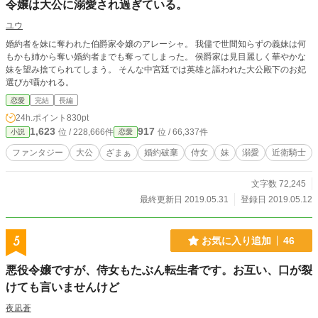
令嬢は大公に溺愛され過ぎている。
ユウ
婚約者を妹に奪われた伯爵家令嬢のアレーシャ。 我儘で世間知らずの義妹は何
もかも姉から奪い婚約者までも奪ってしまった。 侯爵家は見目麗しく華やかな
妹を望み捨てられてしまう。 そんな中宮廷では英雄と謳われた大公殿下のお妃
選びが囁かれる。
恋愛
完結
長編
24h.ポイント
830pt
1,623
917
位 / 228,666件
位 / 66,337件
小説
恋愛
ファンタジー
大公
ざまぁ
婚約破棄
侍女
妹
溺愛
近衛騎士
文字数 72,245
最終更新日 2019.05.31
登録日 2019.05.12
5
お気に入り追加
46
悪役令嬢ですが、侍女もたぶん転生者です。お互い、口が裂
けても言いませんけど
夜凪蒼