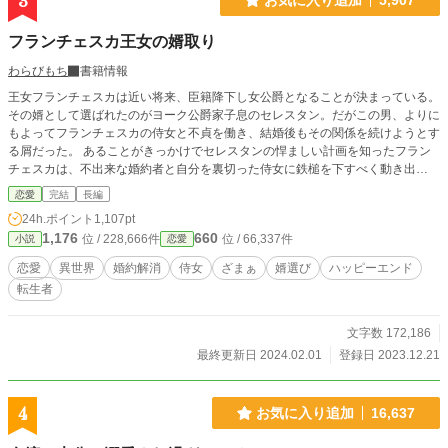
3
フランチェスカ王女の婿取り
わらびもち
書籍情報
王女フランチェスカは近い将来、臣籍降下し女公爵となることが決まっている。
その婿として選ばれたのがヨーク公爵家子息のセレスタン。だがこの男、よりに
もよってフランチェスカの侍女と不貞を働き、結婚後もその関係を続けようとす
る屑だった。 あることがきっかけでセレスタンの悍ましい計画を知ったフラン
チェスカは、不出来な婚約者と自分を裏切った侍女に鉄槌を下すべく動き出
す……。
恋愛
完結
長編
24h.ポイント
1,107pt
1,176
660
位 / 228,666件
位 / 66,337件
小説
恋愛
恋愛
異世界
婚約解消
侍女
ざまぁ
婿選び
ハッピーエンド
転生者
文字数 172,186
最終更新日 2024.02.01
登録日 2023.12.21
4
お気に入り追加
16,637