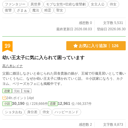
のスケープゴートだったのだ。 ミラは、十二人の子供を殺し
ファンタジー
異世界
モブな女性×壮絶な復讐劇
女主人公
侍女
た魔女として捕らえられ、火炙りの刑に処される。 ――次に
復讐
ざまぁ
魔法
精霊
聖女
目を覚ました時、彼女は十年前のヴァレンティア伯爵邸にい
た。 その身体は、病によって六歳で死んだはずの伯爵家の次
女、リリア・ヴァレンティアーーセラフィーナの異母妹だっ
感想数 0
文字数 5,531
た。 まだ、誰一人殺されていない。 前世では手の届かなかっ
最終更新日 2026.08.03
登録日 2026.06.30
た者たちを味方につけ、ミアはリリアとしてセラフィーナの
計画を一つずつ先回りして潰していくことに。 「ずっと、仲
のよい姉妹でいましょうね」 「もちろんです、お姉様」 ――
29
お気に入り追加
126
あなたがすべてを失う、その日まで。
幼い王太子に気に入られて困っています
高八木レイナ
父親に婚活しなさいと命じられた田舎貴族の娘が、王城で行儀見習いとして働い
ていくうちに、なぜか幼い王太子に懐かれていく話。 ※小説家になろう、カク
ヨム、ベリーズカフェにも掲載中です。
恋愛
完結
短編
24h.ポイント
14pt
30,190
12,961
位 / 228,666件
位 / 66,337件
小説
恋愛
ショタおね
身分差
侍女
ハッピーエンド
感想数 2
文字数 8,873