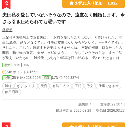
2
お気に入り追加
1,812
夫は私を愛していないそうなので、遠慮なく離婚します。今
さら引き止められても遅いです
藤原遊
王妃付き護衛騎士である夫に、「お前を愛したことはない」と告げられた。 理
由は単純。 愛などなくても、仕事に支障はないからだという。 ──そうですか。
それなら、こちらも遠慮する必要はありませんね。 王妃の機嫌、侍女たちとの
関係、贈り物の選定。 夫が「当然のように」こなしていたそれらは、すべて私
が整えていたもの。 離婚後、少しずつ歯車は狂い始める。 気づいたときにはも
う遅い。 積み上げてきた信用は、静かに崩れていく。 一方で私は、王妃のもと
恋愛
完結
短編
へ。 今さら引き止められても、遅いのです。
24h.ポイント
4,155pt
289
175
位 / 228,666件
位 / 66,337件
小説
恋愛
離縁
ざまあ
夫
後悔
有能主人公
王妃
侍女
仕事できる女
信用崩壊
感想数 7
文字数 22,207
最終更新日 2026.03.29
登録日 2026.03.27
お気に入り追加
5,907