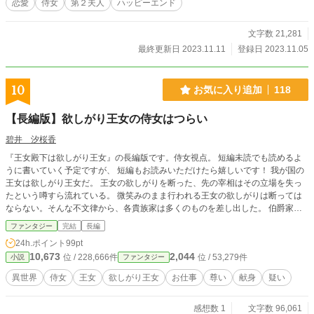
恋愛
侍女
第２夫人
ハッピーエンド
文字数 21,281
最終更新日 2023.11.11
登録日 2023.11.05
10
お気に入り追加
118
【長編版】欲しがり王女の侍女はつらい
碧井 汐桜香
『王女殿下は欲しがり王女』の長編版です。侍女視点。 短編未読でも読めるよ
うに書いていく予定ですが、 短編もお読みいただけたら嬉しいです！ 我が国の
王女は欲しがり王女だ。 王女の欲しがりを断った、先の宰相はその立場を失っ
たという噂すら流れている。 微笑みのまま行われる王女の欲しがりは断っては
ならない。そんな不文律から、各貴族家は多くのものを差し出した。 伯爵家の
家宝、辺境伯家の家畜まで。 王女は欲しがって欲しがって欲しがって、誰かを
ファンタジー
完結
長編
守ってきた。 しかし、本人も周りも真実を公にはしない。 だからこそ、悪名高
24h.ポイント
99pt
い王女殿下。そんな王女殿下から、子爵令嬢に招待状が届いて？ 関連小説 『王
10,673
2,044
位 / 228,666件
位 / 53,279件
小説
ファンタジー
女殿下は欲しがり王女』 『公爵閣下、社交界の常識を学び直しては？』
異世界
侍女
王女
欲しがり王女
お仕事
尊い
献身
疑い
感想数 1
文字数 96,061