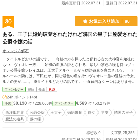
最終更新日 2022.07.31
登録日 2022.07.31
30
お気に入り追加
60
ある、王子に婚約破棄されたけれど隣国の皇子に溺愛された
公爵令嬢の話
オレンジ方解石
タイトルどおりの話です。 奇跡の力を操ったと伝わる古の大神官を始祖に
もつ、ヴィオレ一族。 始祖の血脈の証とされる、珍しい紫色の瞳を持つヴィ
オレ公爵令嬢ソレイユは、王太子アルベールから婚約破棄を宣言される。 ア
ルベールの隣には、平民だが、同じ紫色の瞳を持つヴィオレ一族の遠縁の侍女、
ルナの姿が……。 ※タイトルどおりの話です。 ※直截的なシーンはありません
が、匂わす台詞が多々あるので、R15に設定しています。苦手な方は、ご注意く
ファンタジー
完結
長編
R15
ださい。
24h.ポイント
14pt
30,190
4,569
位 / 228,666件
位 / 53,279件
小説
ファンタジー
西洋風世界
公爵令嬢
王太子
婚約破棄
侍女
学友
隣国の皇子
魔法の道具
紫の瞳
感想数 0
文字数 25,355
最終更新日 2026.07.10
登録日 2026.07.06