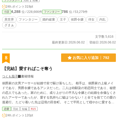
ファンタジー
完結
短編
24h.ポイント
319pt
4,288
786
位 / 228,666件
位 / 53,279件
小説
ファンタジー
異世界
ファンタジー
婚約破棄
王子
侯爵令嬢
侍女
内乱
ざまぁ
文字数 5,616
最終更新日 2026.06.02
登録日 2026.06.02
8
お気に入り追加
792
【完結】愛すればこそ奪う
つくも茄子
書籍情報
侯爵家の次男アーサーが結婚寸前で駆け落ちした。 相手は、侯爵家の上級メイ
ドであり、男爵令嬢であるアンヌだった。二人は幼馴染の初恋同士であり、秘密
の恋人でもあった。家のために、成り上がりの平凡な令嬢との結婚を余儀なくさ
れたアーサーであったが、愛する気持ちに嘘はつかない！と全てを捨てての愛の
逃避行。 たどり着いた先は辺境の田舎町。 そこで平民として穏やかに愛する人
と夫婦として暮らしていた。 数年前に娘のエミリーも生まれ、幸せに満ちてい
恋愛
完結
短編
R15
た。 そんなある日、王都の大学から連絡がくる。 アーサーの論文が認められ、
24h.ポイント
120pt
講師として大学に招かれることになった。 数年ぶりに王都に戻るアーサー達一