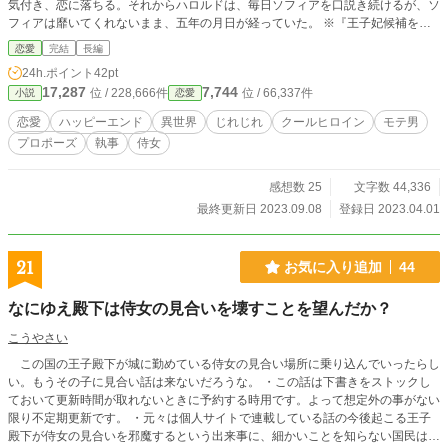
気付き、恋に落ちる。それからハロルドは、毎日ソフィアを口説き続けるが、ソ
フィアは靡いてくれないまま、五年の月日が経っていた。 ※『王子妃候補をク
ビになった公爵令嬢は、拗らせた初恋の思い出だけで生きていく。』のスピンオ
恋愛
完結
長編
フ作品ですが、こちらだけでも楽しめるようになっております。
24h.ポイント
42pt
17,287
7,744
位 / 228,666件
位 / 66,337件
小説
恋愛
恋愛
ハッピーエンド
異世界
じれじれ
クールヒロイン
モテ男
プロポーズ
執事
侍女
感想数 25
文字数 44,336
最終更新日 2023.09.08
登録日 2023.04.01
21
お気に入り追加
44
なにゆえ殿下は侍女の見合いを壊すことを望んだか？
こうやさい
この国の王子殿下が城に勤めている侍女の見合い場所に乗り込んでいったらし
い。もうその子に見合い話は来ないだろうな。 ・この話は下書きをストックし
ておいて更新時間が取れないときに予約する時用です。よって想定外の事がない
限り不定期更新です。 ・元々は個人サイトで連載している話の今後起こる王子
殿下が侍女の見合いを邪魔するという出来事に、細かいことを知らない国民はど