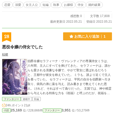
恋愛
溺愛
女主人公
短編
執事
お嬢様
侍女
婚約破棄
感想数 0
文字数 17,808
最終更新日 2022.05.21
登録日 2022.05.21
28
お気に入り追加
1
悪役令嬢の侍女でした
桔梗
伯爵令嬢セラフィーナ・ヴァレンティアの専属侍女ミラは、
八年間、主人にすべてを捧げてきた。 セラフィーナは、誰か
らも愛される清廉な令嬢で、やがて聖女に選ばれるだろう
と、王都中が彼女を称えていた。 ミラも、誰より近くで主人
を慕っていた。 セラフィーナは、平民の自分を伯爵家へ引き
取り、病気の弟に薬を与え、読み書きまで教えてくれた恩
人。 けれど、それはすべて偽りだった。 王国では、神や精霊
から与えられる特殊な力を《祝福》と呼ぶのだが、祝福を持
たなかったセレフィナは、聖女になるため、孤児や奴隷から
ファンタジー
連載中
長編
祝福を奪う禁術を繰り返していたのだ。 そして、ミラの弟も
24h.ポイント
21pt
その犠牲者の一人だった。 禁術の発覚を恐れたセラフィーナ
25,169
3,951
位 / 228,666件
位 / 53,279件
小説
ファンタジー
は、すべてをミラの犯行に偽装する。 ミラは、セラフィーナ