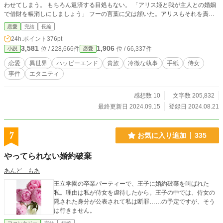
わせてしまう。 もちろん返済する目処もない。 「アリス姫と我が主人との婚姻
で借財を帳消しにしましょう」 フーの言葉に父は頷いた。アリスもそれを責め
られなかった。家を守るのは父の責務だと信じたから。 嫁いだドリトルン家は
恋愛
完結
長編
悪徳金貸しとして有名で、アリスは邸の厳しいルールに従うことになる。フーは
24h.ポイント
376pt
彼女を監視し自由を許さない。そんな中、夫の愛人が邸に迎え入れることを知
3,581
1,906
位 / 228,666件
位 / 66,337件
小説
恋愛
る。彼女は庭の隅の離れ住まいを強いられているのに。アリスは嘆き悲しむが、
フーに強く諌められてうなだれて受け入れた。 「ご実家への援助はご心配な
恋愛
異世界
ハッピーエンド
貴族
冷徹な執事
手紙
侍女
く。ここでの悪くないお暮らしも保証しましょう」 そういう経緯を仲良しのは
事件
エタニティ
とこに打ち明けた。晩餐に招かれ、久しぶりに心の落ち着く時間を過ごした。そ
の席にははとこ夫妻の友人のロエルもいて、彼女に彼の掘った珍しい鉱石を見せ
てくれた。しかし迎えに現れたフーが、和やかな夜をぶち壊してしまう。彼女を
感想数 10
文字数 205,832
庇うはとこを咎め、フーの無礼を責めたロエルにまで痛烈な侮蔑を吐き捨てた。
最終更新日 2024.09.15
登録日 2024.08.21
厳しい婚家のルールに縛られ、アリスは外出もままならない。 それから五年の
月日が流れ、ひょんなことからロエルに再会することになった。金髪の端正な紳
士の彼は、彼女に問いかけた。 「お幸せですか？」 アリスはそれに答えられず
7
お気に入り追加
335
にそのまま別れた。しかし、その言葉が彼の優しかった印象と共に尾を引いて、
彼女の中に残っていく＿＿＿＿＿＿＿。 世間知らずの高貴な姫とやや強引な公
やってられない婚約破棄
爵家の子息のじれじれなラブストーリーです。 古風な恋愛物語をお好きな方に
お読みいただけますと幸いです。 ハッピーエンドを心がけております。読後感
あんど もあ
のいい物語を努めます。 ※小説家になろう様にも投稿させていただいておりま
王立学園の卒業パーティーで、王子に婚約破棄を叫ばれた
す。
私。理由は私が侍女を虐待したから。王子の中では、侍女の
隠された身分が公表されて私は断罪……の予定ですが、そう
は行きません。