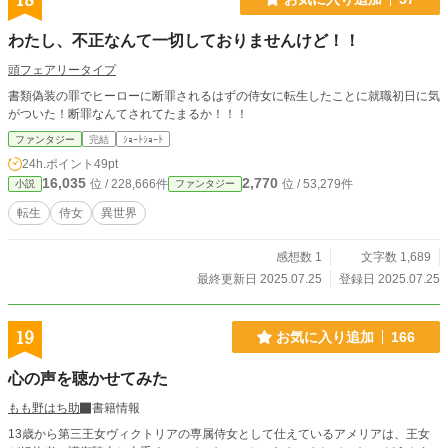
18
わたし、不正なんて一切しておりませんけど！！
頭フェアリータイプ
書類偽装の罪でヒーローに断罪されるはずの侍女に転生したことに就職初日に気
がついた！断罪なんてされてたまるか！！！
ファンタジー
完結
ｼｮｰﾄｼｮｰﾄ
24h.ポイント
49pt
16,035
2,770
位 / 228,666件
位 / 53,279件
小説
ファンタジー
転生
侍女
異世界
感想数 1
文字数 1,689
最終更新日 2025.07.25
登録日 2025.07.25
19
お気に入り追加
166
心の声を聴かせてみた
もも野はち助
書籍情報
13歳から第三王女ヴィクトリアの専属侍女として仕えているアメリアは、王女