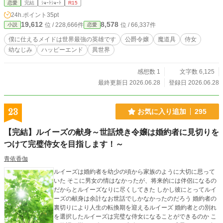
恋愛
完結
ｼｮｰﾄｼｮｰﾄ
R15
24h.ポイント
35pt
19,612
8,578
位 / 228,666件
位 / 66,337件
小説
恋愛
僕に仕えるメイドは世界最強の英雄です
公爵令嬢
魔道具
侍女
幼なじみ
ハッピーエンド
異世界
感想数 1
文字数 6,125
最終更新日 2026.06.28
登録日 2026.06.28
23
お気に入り追加
295
【完結】ルイーズの献身～世話焼き令嬢は婚約者に見切りを
つけて完璧侍女を目指します！～
青依香伽
ルイーズは婚約者を幼少の頃から家族のように大切に思って
いた そこに男女の情はなかったが、将来的には伴侶になるの
だからとルイーズなりに尽くしてきた しかし彼にとってルイ
ーズの献身は余計なお世話でしかなかったのだろう 婚約者の
裏切りにより人生の転換期を迎えるルイーズ 婚約者との別れ
を選択したルイーズは完璧な侍女になることができるのか こ