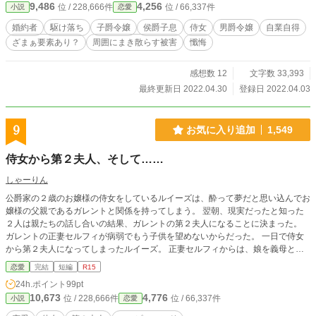
9,486
4,256
位 / 228,666件
位 / 66,337件
小説
恋愛
行。 王都の暮らしに落ち着いてきた頃に、アーサーに襲いかかった暴行事件！
通り魔の無差別事件として処理された。 だが、アーサーには何かかが引っかか
婚約者
駆け落ち
子爵令嬢
侯爵子息
侍女
男爵令嬢
自業自得
る。 後日、犯人の名前を聞いたアーサーは、驚愕した！ 自分を襲ったのが妻
ざまぁ要素あり？
周囲にまき散らす被害
懺悔
の妹！ そこから明らかになる、駆け落ち後の悲劇の数々。 愛し合う夫婦に、捨
てたはずの過去が襲いかかってきた。 彼らは一体どのような決断をするの
か！！！ 一方、『傷物令嬢』となった子爵令嬢のヴィクトリアは美しく優しい
感想数 12
文字数 33,393
夫の間に二人の子供にも恵まれ、幸せの絶頂にいた。 「小説家になろう」「カ
最終更新日 2022.04.30
登録日 2022.04.03
クヨム」にも公開中。
9
お気に入り追加
1,549
侍女から第２夫人、そして……
しゃーりん
公爵家の２歳のお嬢様の侍女をしているルイーズは、酔って夢だと思い込んでお
嬢様の父親であるガレントと関係を持ってしまう。 翌朝、現実だったと知った
２人は親たちの話し合いの結果、ガレントの第２夫人になることに決まった。
ガレントの正妻セルフィが病弱でもう子供を望めないからだった。 一日で侍女
から第２夫人になってしまったルイーズ。 正妻セルフィからは、娘を義母とし
て可愛がり、夫を好きになってほしいと頼まれる。 セルフィの残り時間は少な
恋愛
完結
短編
R15
く、ルイーズがやがて正妻になるというお話です。
24h.ポイント
99pt
10,673
4,776
位 / 228,666件
位 / 66,337件
小説
恋愛