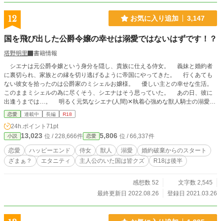
12
お気に入り追加
3,147
国を飛び出した公爵令嬢の幸せは溺愛ではないはずです！？
塔野明里
書籍情報
シエナは元公爵令嬢という身分を隠し、貴族に仕える侍女。 義妹と婚約者
に裏切られ、家族との縁を切り逃げるように帝国にやってきた。 行くあても
ない彼女を拾ったのは公爵家のミシェルお嬢様。 優しい主との幸せな生活。
このままミシェルの為に尽くそう、シエナはそう思っていた。 あの日、彼に
出逢うまでは…。 明るく元気なシエナ(人間)✕執着心強めな獣人騎士の溺愛物
語です。 ＊R18の話には＊マークを付けます。 ＊魔法のiらんどにも掲載してい
恋愛
連載中
長編
R18
ます。
24h.ポイント
71pt
13,023
5,806
位 / 228,666件
位 / 66,337件
小説
恋愛
恋愛
ハッピーエンド
侍女
獣人
溺愛
婚約破棄からのスタート
ざまぁ？
エタニティ
主人公のいた国は皆クズ
R18は後半
感想数 52
文字数 2,545
最終更新日 2022.08.26
登録日 2021.03.26