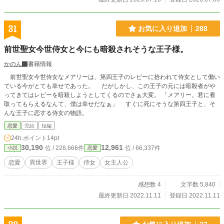
31
お気に入り追加
288
前世聖女今世侍女と今にも暗殺されそうな王子様。
かのん
書籍情報
前世聖女今世侍女なメアリーは、第四王子のレビーに拾われて侍女として働い
ている今がとても幸せであった。 だがしかし、この王子の元には暗殺者がや
ってきてはレビーを暗殺しようとしてくるのでさぁ大変。 「メアリー。君に看
取ってもらえるなんて、僕は幸せだなぁ」 すぐに死にそうな第四王子と、そ
んな王子に恋する侍女の物語。
恋愛
完結
短編
24h.ポイント
14pt
30,190
12,961
位 / 228,666件
位 / 66,337件
小説
恋愛
恋愛
異世界
王子様
侍女
女主人公
感想数 4
文字数 5,840
最終更新日 2022.11.11
登録日 2022.11.11