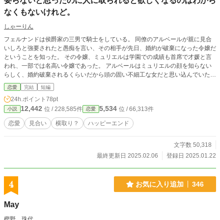
要らないと思ったのに人に取られると欲しくなるのはわから
なくもないけれど。
しゃーりん
フェルナンドは侯爵家の三男で騎士をしている。 同僚のアルベールが親に見合
いしろと強要されたと愚痴を言い、その相手が先日、婚約が破棄になった令嬢だ
ということを知った。 その令嬢、ミュリエルは学園での成績も首席で才媛と言
われ、一部では名高い令嬢であった。 アルベールはミュリエルの顔を知らない
らしく、婚約破棄されるくらいだから頭の固い不細工な女だと思い込んでいた
が、ミュリエルは美人である。 ならば、アルベールが見合いをする前に、自分
恋愛
完結
短編
と見合いができないかとフェルナンドは考えた。 フェルナンドは騎士を辞めて
24h.ポイント
78pt
実家の領地で働くために、妻を必要としていたからである。 フェルナンドとミ
12,442
5,534
位 / 228,585件
位 / 66,313件
小説
恋愛
ュリエルの結婚を知ったアルベールは、ミュリエルを見て『返せ』と言い出す、
というお話です。
恋愛
見合い
横取り？
ハッピーエンド
文字数 50,318
最終更新日 2025.02.06
登録日 2025.01.22
4
お気に入り追加
346
May
樫野 珠代