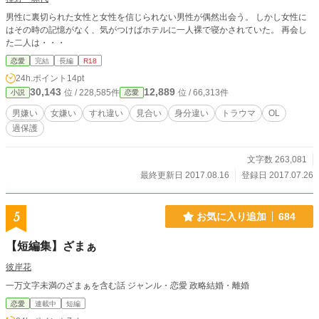
男性に裏切られた女性と女性を信じられない男性が偶然出会う。 しかし女性に
はその時の記憶がなく、気がつけばホテルに一人裸で寝かされていた。 再会し
た二人は・・・
恋愛
完結
長編
R18
24h.ポイント
14pt
30,143
12,889
位 / 228,585件
位 / 66,313件
小説
恋愛
男嫌い
女嫌い
すれ違い
見合い
身分違い
トラウマ
OL
過保護
文字数 263,081
最終更新日 2017.08.16
登録日 2017.07.26
5
お気に入り追加
684
【短編集】ざまぁ
彼岸花
一万文字未満のざまぁを含む話 ジャンル・恋愛 政略結婚・離婚
恋愛
連載中
短編