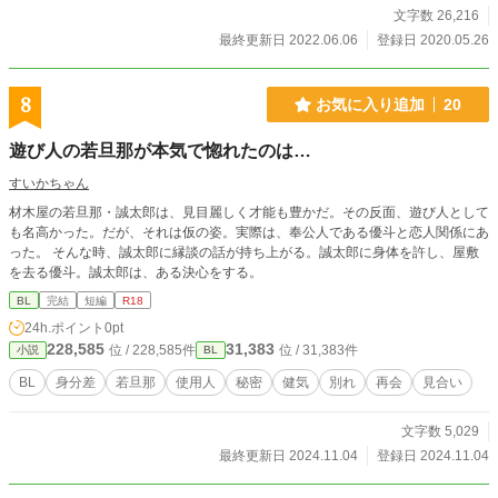
文字数 26,216
最終更新日 2022.06.06
登録日 2020.05.26
8
お気に入り追加
20
遊び人の若旦那が本気で惚れたのは…
すいかちゃん
材木屋の若旦那・誠太郎は、見目麗しく才能も豊かだ。その反面、遊び人として
も名高かった。だが、それは仮の姿。実際は、奉公人である優斗と恋人関係にあ
った。 そんな時、誠太郎に縁談の話が持ち上がる。誠太郎に身体を許し、屋敷
を去る優斗。誠太郎は、ある決心をする。
BL
完結
短編
R18
24h.ポイント
0pt
228,585
31,383
位 / 228,585件
位 / 31,383件
小説
BL
BL
身分差
若旦那
使用人
秘密
健気
別れ
再会
見合い
文字数 5,029
最終更新日 2024.11.04
登録日 2024.11.04