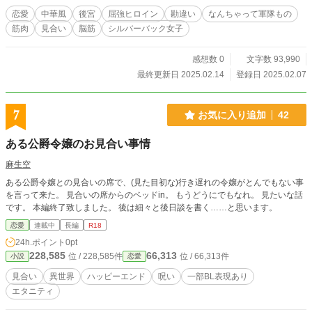
はありません。全26話 旧題「将軍家行き遅れ武人令嬢の縁談 ～屈強こそ美徳
恋愛
中華風
後宮
屈強ヒロイン
勘違い
なんちゃって軍隊もの
の世なのに後宮を出禁にされている（不満はない）～」
筋肉
見合い
脳筋
シルバーバック女子
感想数 0
文字数 93,990
最終更新日 2025.02.14
登録日 2025.02.07
7
お気に入り追加
42
ある公爵令嬢のお見合い事情
麻生空
ある公爵令嬢との見合いの席で、(見た目初な)行き遅れの令嬢がとんでもない事
を言って来た。 見合いの席からのベッドin。 もうどうにでもなれ。 見たいな話
です。 本編終了致しました。 後は細々と後日談を書く……と思います。
恋愛
連載中
長編
R18
24h.ポイント
0pt
228,585
66,313
位 / 228,585件
位 / 66,313件
小説
恋愛
見合い
異世界
ハッピーエンド
呪い
一部BL表現あり
エタニティ