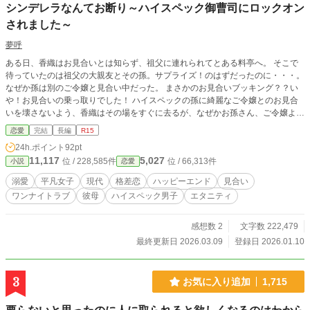
シンデレラなんてお断り～ハイスペック御曹司にロックオン
されました～
夢呼
ある日、香織はお見合いとは知らず、祖父に連れられてとある料亭へ。 そこで
待っていたのは祖父の大親友とその孫。サプライズ！のはずだったのに・・・。
なぜか孫は別のご令嬢と見合い中だった。 まさかのお見合いブッキング？？い
や！お見合いの乗っ取りでした！ ハイスペックの孫に綺麗なご令嬢とのお見合
いを壊さないよう、香織はその場をすぐに去るが、なぜかお孫さん、ご令嬢より
香織にロックオンしてきた。 「平々凡々の私には不釣り合い、格差婚お断り」
恋愛
完結
長編
R15
と思う香織は、彼の思いを回避すべく、ある人に助けを求めて・・・。 それは
24h.ポイント
92pt
彼のお母さん！ ご令嬢と結婚させたい母と、彼とは付き合いたくない香織がタ
11,117
5,027
位 / 228,585件
位 / 66,313件
小説
恋愛
ッグを組む！ この作品はフィクションです。実在の人物や団体などとは関係あ
りません。 他のサイトにも投稿したものを修正を加えながら掲載していきま
溺愛
平凡女子
現代
格差恋
ハッピーエンド
見合い
す。 ※R15は保険です。
ワンナイトラブ
彼母
ハイスペック男子
エタニティ
感想数 2
文字数 222,479
最終更新日 2026.03.09
登録日 2026.01.10
3
お気に入り追加
1,715