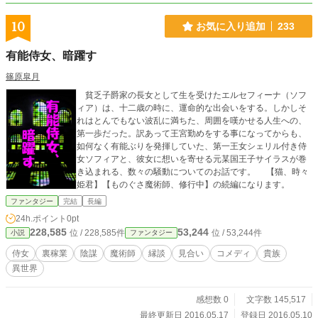
10
お気に入り追加
233
有能侍女、暗躍す
篠原皐月
貧乏子爵家の長女として生を受けたエルセフィーナ（ソフ
ィア）は、十二歳の時に、運命的な出会いをする。しかしそ
れはとんでもない波乱に満ちた、周囲を嘆かせる人生への、
第一歩だった。訳あって王宮勤めをする事になってからも、
如何なく有能ぶりを発揮していた、第一王女シェリル付き侍
女ソフィアと、彼女に想いを寄せる元某国王子サイラスが巻
き込まれる、数々の騒動についてのお話です。 【猫、時々
姫君】【ものぐさ魔術師、修行中】の続編になります。
ファンタジー
完結
長編
24h.ポイント
0pt
228,585
53,244
位 / 228,585件
位 / 53,244件
小説
ファンタジー
侍女
裏稼業
陰謀
魔術師
縁談
見合い
コメディ
貴族
異世界
感想数 0
文字数 145,517
最終更新日 2016.05.17
登録日 2016.05.10