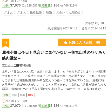
24h.ポイント
7pt
37,070
16,186
位 / 228,585件
位 / 66,313件
小説
恋愛
ざまぁ
ざまあ
政略結婚
離婚
見合い
幼馴染み
文字数 49,370
最終更新日 2024.04.18
登録日 2024.04.12
6
お気に入り追加
68
屈強令嬢は今日も見合いに気付かない～後宮出禁のワケあり
筋肉縁談～
志野まつこ
書籍情報
上司の「貴女にいいお話（縁談）があります」を「全力を尽くします（内偵調査
ですねゴクリ）」と盛大に勘違いした将軍家の紅一点の軍人女と、それに引きず
りこまれた辺境護衛団団長が拳を交えつつ徐々に仲を深めていく話。 過去に幼
き皇子が「妃は強い人がいい！」などと宣ったせいで女性にも兵役が課せられる
彩国。 道義のためには手段を選ばない顔は美人・体はゴリラ・頭脳は筋肉な
女 優里（ユウリ）＆辺境にて療養中の王弟の護衛を務め道義のために実直であ
恋愛
完結
短編
R15
ろうとする美丈夫 塊（カイ）団長。 事件はほぼ後宮の外で起きるためドロド
24h.ポイント
7pt
ロ後宮描写などはほとんどありません。マッチョ×マッチョだけどBLじゃない
37,070
16,186
位 / 228,585件
位 / 66,313件
小説
恋愛
よ。 残酷描写・暴力は主にヒロインが行います。 R15は保険かつメイン二人に