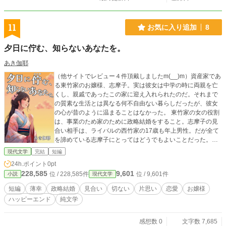
11
お気に入り追加
8
夕日に佇む、知らないあなたを。
あき伽耶
（他サイトでレビュー４件頂戴しましたm(__)m）資産家であ
る東竹家のお嬢様、志摩子。実は彼女は中学の時に両親を亡
くし、親戚であったこの家に迎え入れられたのだ。それまで
の質素な生活とは異なる何不自由ない暮らしだったが、彼女
の心が昔のように温まることはなかった。 東竹家の女の役割
は、事業のため家のために政略結婚をすること。志摩子の見
合い相手は、ライバルの西竹家の17歳も年上男性。だが全て
を諦めている志摩子にとってはどうでもよいことだった。形
ばかりの見合いの日に志摩子は、「自分の人生を生きて」と
現代文学
完結
短編
いう母の遺言を思い出す。 そんな志摩子には、誰にも言えな
24h.ポイント
0pt
い気になる男性がいた。しかし時折り会うその男性のことを
228,585
9,601
位 / 228,585件
位 / 9,601件
小説
現代文学
志摩子はほとんど何も知らないのだ。名前も、声も、顔すら
も……。 （この作品は、カクヨム、小説家になろう、ネオペ
短編
薄幸
政略結婚
見合い
切ない
片思い
恋愛
お嬢様
ージでも公開中）
ハッピーエンド
純文学
感想数 0
文字数 7,685