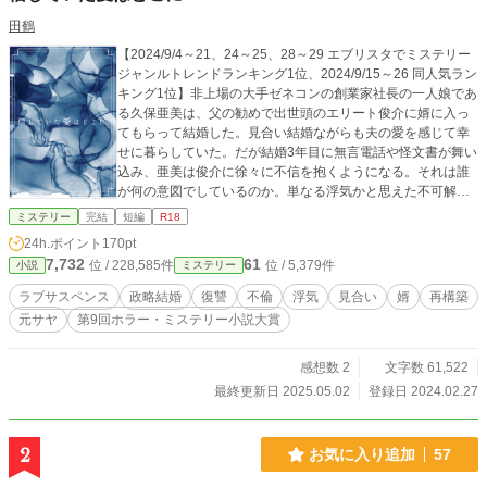
田鶴
【2024/9/4～21、24～25、28～29 エブリスタでミステリー
ジャンルトレンドランキング1位、2024/9/15～26 同人気ラン
キング1位】非上場の大手ゼネコンの創業家社長の一人娘であ
る久保亜美は、父の勧めで出世頭のエリート俊介に婿に入っ
てもらって結婚した。見合い結婚ながらも夫の愛を感じて幸
せに暮らしていた。だが結婚3年目に無言電話や怪文書が舞い
込み、亜美は俊介に徐々に不信を抱くようになる。それは誰
が何の意図でしているのか。単なる浮気かと思えた不可解な
現象は、思いもかけぬ真相を明らかにしていき、亜美と俊介
ミステリー
完結
短編
R18
の関係も変えていく。 性描写のあるエピソードのタイトルに
24h.ポイント
170pt
は＊を付けています。 エブリスタとムーンライトノベルズ、
7,732
61
位 / 228,585件
位 / 5,379件
小説
ミステリー
Nolaノベルでも投稿しています。 表紙は、装丁カフェさんで
作りました。
ラブサスペンス
政略結婚
復讐
不倫
浮気
見合い
婿
再構築
元サヤ
第9回ホラー・ミステリー小説大賞
感想数 2
文字数 61,522
最終更新日 2025.05.02
登録日 2024.02.27
2
お気に入り追加
57