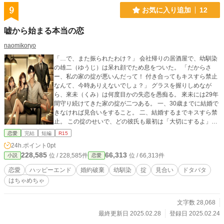
9
お気に入り追加
12
嘘から始まる本当の恋
naomikoryo
「…で、また振られたわけ？」 会社帰りの居酒屋で、幼馴染
の雄二（ゆうじ）は呆れ顔でため息をついた。 「だからさ
ー、私の家の掟が悪いんだって！ 付き合ってもキスすら禁止
なんて、今時ありえないでしょ？」 グラスを握りしめなが
ら、來未（くみ）は何度目かの失恋を愚痴る。 來未には29年
間守り続けてきた家の掟が二つある。 一、30歳までに結婚で
きなければ見合いをすること。 二、結婚するまでキスすら禁
止。 この掟のせいで、どの彼氏も最初は「大切にするよ」と
言ってくれるものの、最終的には「なんか、俺のこと好きじ
恋愛
完結
短編
R15
ゃないんじゃない？」と離れていく。 「それで、今回も『考
24h.ポイント
0pt
えさせて』って言われたら、そのままフェードアウト？」
228,585
66,313
位 / 228,585件
位 / 66,313件
小説
恋愛
「そう！ もうパターン化してる！」 來未はぐいっとグラスの
酒を飲み干した。 「ていうか、もうすぐ30になるんだよ？ そ
恋愛
ハッピーエンド
婚約破棄
幼馴染
掟
見合い
ドタバタ
ろそろやばいって！」 「まぁ、見合いもそんなに悪くないん
はちゃめちゃ
じゃないのか？」 「嫌よ！ 見合いなんて、父さんの会社の偉
い人とかが連れてくるお堅い人ばっかりだもん！」 「じゃあ
どうするんだよ？」 「……ねぇ、雄二。」 「なんだよ？」
文字数 28,068
「もうこうなったら……偽の婚約者になってくれない？」 雄
最終更新日 2025.02.28
登録日 2025.02.24
二はビールを吹き出した。