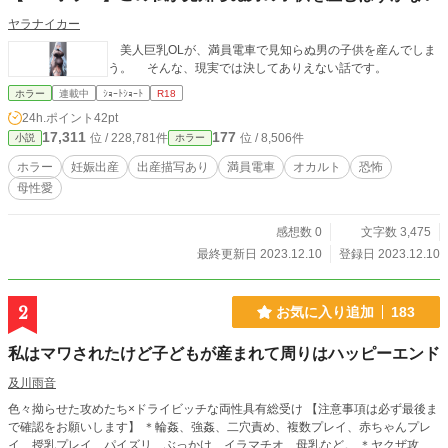
ヤラナイカー
美人巨乳OLが、満員電車で見知らぬ男の子供を産んでしま
う。 そんな、現実では決してありえない話です。
ホラー
連載中
ｼｮｰﾄｼｮｰﾄ
R18
24h.ポイント
42pt
17,311
177
位 / 228,781件
位 / 8,506件
小説
ホラー
ホラー
妊娠出産
出産描写あり
満員電車
オカルト
恐怖
母性愛
感想数 0
文字数 3,475
最終更新日 2023.12.10
登録日 2023.12.10
2
お気に入り追加
183
私はマワされたけど子どもが産まれて周りはハッピーエンド
及川雨音
色々拗らせた攻めたち×ドライビッチな両性具有総受け 【注意事項は必ず最後ま
で確認をお願いします】 ＊輪姦、強姦、二穴責め、複数プレイ、赤ちゃんプレ
イ、授乳プレイ、パイズリ、ぶっかけ、イラマチオ、母乳など。 ＊ヤクザ攻