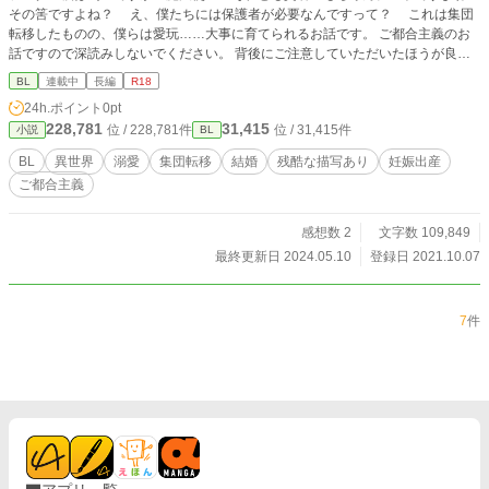
その筈ですよね？ え、僕たちには保護者が必要なんですって？ これは集団
転移したものの、僕らは愛玩……大事に育てられるお話です。 ご都合主義のお
話ですので深読みしないでください。 背後にご注意していただいたほうが良い
場合は※をつけます。
BL
連載中
長編
R18
24h.ポイント
0pt
228,781
31,415
位 / 228,781件
位 / 31,415件
小説
BL
BL
異世界
溺愛
集団転移
結婚
残酷な描写あり
妊娠出産
ご都合主義
感想数 2
文字数 109,849
最終更新日 2024.05.10
登録日 2021.10.07
7
件