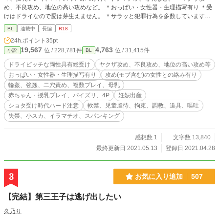
め、不良攻め、地位の高い攻めなど。 ＊おっぱい・女性器・生理描写有り ＊受
けはドライなので愛は芽生えません。 ＊サラッと犯罪行為を多数しています
が、罪に問われず反省もしないし償いません。苦手な方はご注意を。 ＊親世
BL
連載中
長編
R18
代、子世代でマワしてます(4P) ＊妊娠出産子育て有り。 受けの過去) ＊ショタ時
24h.ポイント
35pt
代はハード描写です。ショタ受け注意。 ＊軟禁、児童虐待、拘束、失禁、小ス
19,567
4,763
位 / 228,781件
位 / 31,415件
小説
BL
カ、道具、調教(ハード)、スパンキング、嘔吐有り。 ＊攻め(モブ含む)の女性と
の絡み有り。 ＊女性本人は満足しているけど酷い目に合います。
ドライビッチな両性具有総受け
ヤクザ攻め、不良攻め、地位の高い攻め等
おっぱい・女性器・生理描写有り
攻め(モブ含む)の女性との絡み有り
輪姦、強姦、二穴責め、複数プレイ、母乳
赤ちゃん・授乳プレイ、パイズリ、4P
妊娠出産
ショタ受け時代ハード注意
軟禁、児童虐待、拘束、調教、道具、嘔吐
失禁、小スカ、イラマチオ、スパンキング
感想数 1
文字数 13,840
最終更新日 2021.05.13
登録日 2021.04.28
3
お気に入り追加
507
【完結】第三王子は逃げ出したい
久乃り