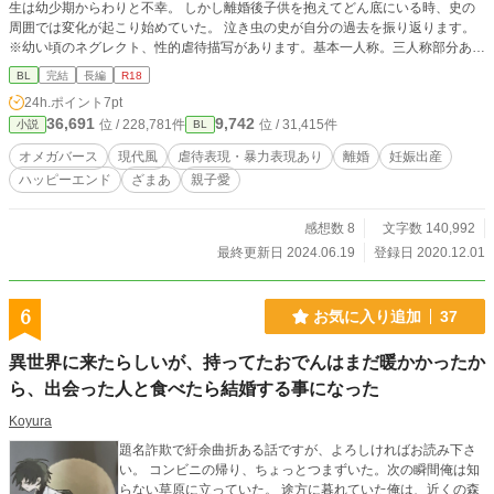
生は幼少期からわりと不幸。 しかし離婚後子供を抱えてどん底にいる時、史の
周囲では変化が起こり始めていた。 泣き虫の史が自分の過去を振り返ります。
※幼い頃のネグレクト、性的虐待描写があります。基本一人称。三人称部分あり
ます。番外編は時系列がばらばらです。
BL
完結
長編
R18
24h.ポイント
7pt
36,691
9,742
位 / 228,781件
位 / 31,415件
小説
BL
オメガバース
現代風
虐待表現・暴力表現あり
離婚
妊娠出産
ハッピーエンド
ざまあ
親子愛
感想数 8
文字数 140,992
最終更新日 2024.06.19
登録日 2020.12.01
6
お気に入り追加
37
異世界に来たらしいが、持ってたおでんはまだ暖かかったか
ら、出会った人と食べたら結婚する事になった
Koyura
題名詐欺で紆余曲折ある話ですが、よろしければお読み下さ
い。 コンビニの帰り、ちょっとつまずいた。次の瞬間俺は知
らない草原に立っていた。 途方に暮れていた俺は、近くの森