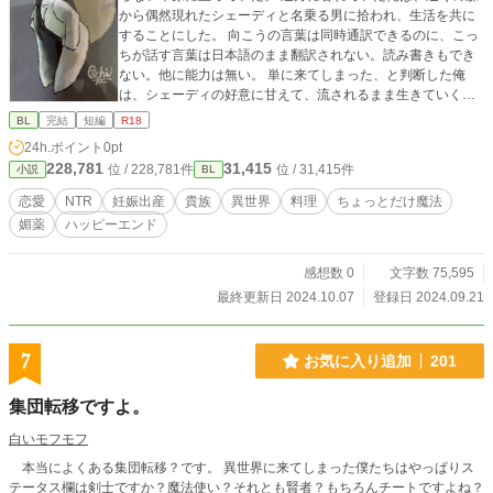
から偶然現れたシェーディと名乗る男に拾われ、生活を共に
することにした。 向こうの言葉は同時通訳できるのに、こっ
ちが話す言葉は日本語のまま翻訳されない。読み書きもでき
ない。他に能力は無い。 単に来てしまった、と判断した俺
は、シェーディの好意に甘えて、流されるまま生きていく事
にした。 シェーディが平民じゃないと知るまでは平穏だった
BL
完結
短編
R18
のに…
24h.ポイント
0pt
228,781
31,415
位 / 228,781件
位 / 31,415件
小説
BL
恋愛
NTR
妊娠出産
貴族
異世界
料理
ちょっとだけ魔法
媚薬
ハッピーエンド
感想数 0
文字数 75,595
最終更新日 2024.10.07
登録日 2024.09.21
7
お気に入り追加
201
集団転移ですよ。
白いモフモフ
本当によくある集団転移？です。 異世界に来てしまった僕たちはやっぱりス
テータス欄は剣士ですか？魔法使い？それとも賢者？もちろんチートですよね？