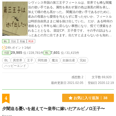
シヴィシス帝国の第三王子フィートルは、世界でも稀な闇魔
法の使い手である。属性を表わす髪の色は漆黒の闇を表し、
加えて瞳の色も黒かった。 闇魔法の使い手であるがために、
産みの母親から愛情を与えらずに育ったせいか、フィートル
は時折自由気ままに城を抜け出していた。 だが、ある時何の
連絡もなく半年も城に戻らない事態になり、慌てて捜索をさ
れることとなる。 固定CP、王子受です。 その手の話はちょ
っとあとの方に出てきます。出だすと止まらないかも知れま
せん。 ふわっとした世界観で書いていきます。 初投稿作品で
BL
完結
長編
R18
す。 色々と分からないことだらけですので、タグ等ご意見頂
24h.ポイント
14pt
けると幸いです。 時折修正を入れています。 時系列が分かり
29,985
7,601
位 / 228,781件
位 / 31,415件
小説
BL
にくいとの事で、 第1話→第8話～第22話→第2話～第7話→
第23話～ このような時系列となっております。 ご参考まで
BL
異世界
王子
同性婚
魔法
妊娠出産
完結
※ムーンライトノベルズ 様にも掲載しております。 ※2023
ハッピーエンド
年エブリスタにてBL特集に選出されました。ありがとうござ
います。
感想数 2
文字数 69,920
最終更新日 2021.02.05
登録日 2020.12.19
4
お気に入り追加
38
夕闇迫る憂いを超えて〜皇帝に嫁いだアルビノΩ王子〜