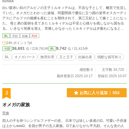
Koyura
白い髪赤い目のアルビノの王子ミルキィデルは、不吉な子として、離宮で生活し
ていた。オメガだとわかった途端、同盟関係で優位に立つ国の皇帝オスカーディ
アスにアルファの後継を産むことを期待されて、第三王妃として嫁ぐことになっ
た。 母と弟の面倒を見てきたミルキィデルは不安と心残りを残しながら国を出
る。 いきなり初夜を迎え、苦痛しかなかったミルキィデルは夕暮れになるとオ
スカーディアスの訪れが嫌で憂鬱になる。 その矢先にヒートになり、抱かれた
BL
完結
短編
R18
結果、妊娠する。 自分の環境の変化についていけないミルキィデルの前に第二
24h.ポイント
7pt
王妃の息子で唯一のアルファ、レイオーディスが現れる。 小説家になろうに掲
36,691
9,742
位 / 228,781件
位 / 31,415件
小説
BL
載。全9話。番外編追加しました
BL
オメガバース
無理矢理
王と王子
妊娠出産
残酷な描写有り
感想数 0
文字数 34,720
最終更新日 2025.10.17
登録日 2025.10.07
5
お気に入り追加
553
オメガの家族
宇井
四人の子を持つシングルファザーの史。 日本では珍しい多産のΩ。可愛い子供達
は上からαααΩ、全員が男子の五人家族。Ωでありながら平凡顔。そんな史の人