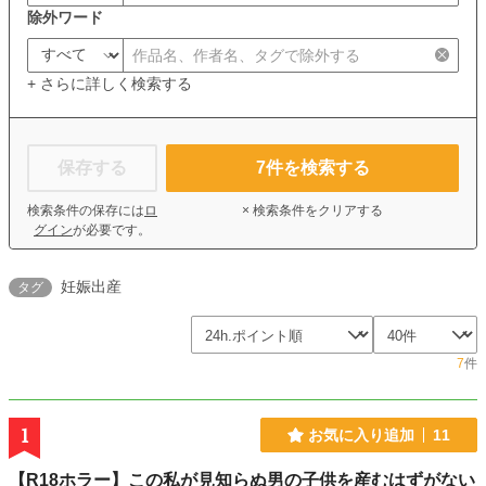
除外ワード
+ さらに詳しく検索する
保存する
7
件を検索する
検索条件の保存には
ロ
× 検索条件をクリアする
グイン
が必要です。
妊娠出産
タグ
7
件
1
お気に入り追加
11
【R18ホラー】この私が見知らぬ男の子供を産むはずがない