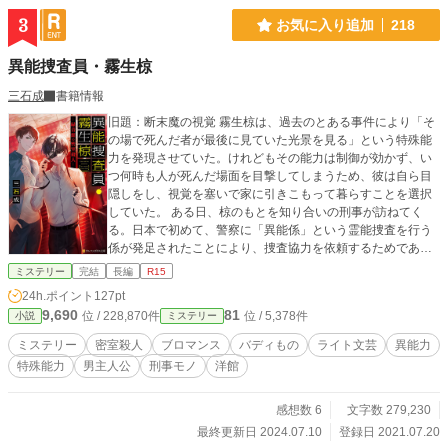
3
お気に入り追加
218
異能捜査員・霧生椋
三石成
書籍情報
旧題：断末魔の視覚 霧生椋は、過去のとある事件により「そ
の場で死んだ者が最後に見ていた光景を見る」という特殊能
力を発現させていた。けれどもその能力は制御が効かず、い
つ何時も人が死んだ場面を目撃してしまうため、彼は自ら目
隠しをし、視覚を塞いで家に引きこもって暮らすことを選択
していた。 ある日、椋のもとを知り合いの刑事が訪ねてく
る。日本で初めて、警察に「異能係」という霊能捜査を行う
係が発足されたことにより、捜査協力を依頼するためであ
る。 椋は同居人であり、自らの信奉者でもある広斗と共に、
ミステリー
完結
長編
R15
洋館で起こった密室殺人の捜査へと向かうことになる。
24h.ポイント
127pt
9,690
81
位 / 228,870件
位 / 5,378件
小説
ミステリー
ミステリー
密室殺人
ブロマンス
バディもの
ライト文芸
異能力
特殊能力
男主人公
刑事モノ
洋館
感想数 6
文字数 279,230
最終更新日 2024.07.10
登録日 2021.07.20