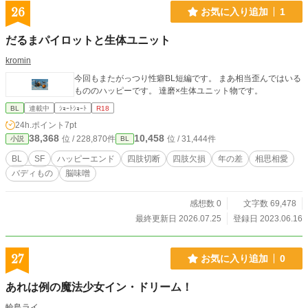
26
お気に入り追加
1
だるまパイロットと生体ユニット
kromin
今回もまたがっつり性癖BL短編です。 まあ相当歪んではいる
もののハッピーです。 達磨×生体ユニット物です。
BL
連載中
ｼｮｰﾄｼｮｰﾄ
R18
24h.ポイント
7pt
38,368
10,458
位 / 228,870件
位 / 31,444件
小説
BL
BL
SF
ハッピーエンド
四肢切断
四肢欠損
年の差
相思相愛
バディもの
脳味噌
感想数 0
文字数 69,478
最終更新日 2026.07.25
登録日 2023.06.16
27
お気に入り追加
0
あれは例の魔法少女イン・ドリーム！
輪島ライ