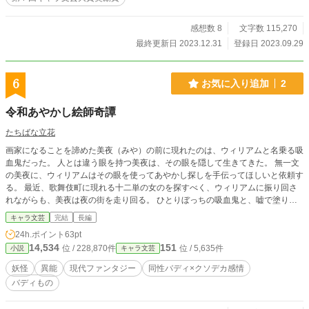
感想数 8
文字数 115,270
最終更新日 2023.12.31
登録日 2023.09.29
6
お気に入り追加
2
令和あやかし絵師奇譚
たちばな立花
画家になることを諦めた美夜（みや）の前に現れたのは、ウィリアムと名乗る吸
血鬼だった。 人とは違う眼を持つ美夜は、その眼を隠して生きてきた。 無一文
の美夜に、ウィリアムはその眼を使ってあやかし探しを手伝ってほしいと依頼す
る。 最近、歌舞伎町に現れる十二単の女のを探すべく、ウィリアムに振り回さ
れながらも、美夜は夜の街を走り回る。 ひとりぼっちの吸血鬼と、嘘で塗り固
められた画家による令和のあやかし探しの行方はいかに――！？ ※他サイトで
キャラ文芸
完結
長編
も投稿しています。
24h.ポイント
63pt
14,534
151
位 / 228,870件
位 / 5,635件
小説
キャラ文芸
妖怪
異能
現代ファンタジー
同性バディ×クソデカ感情
バディもの