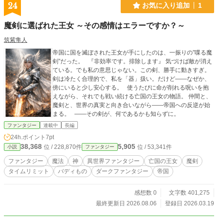
24
お気に入り追加
1
魔剣に選ばれた王女 ～その感情はエラーですか？～
筑紫隼人
帝国に国を滅ぼされた王女が手にしたのは、一振りの”喋る魔
剣”だった。 『非効率です。排除します』 気づけば敵が消え
ている。でも私の意思じゃない。この剣、勝手に動きすぎ。
剣は冷たく合理的で、私を「器」扱い。だけど——なぜか、
傍にいると少し安心する。 使うたびに命が削れる呪いを抱
えながら、それでも戦い続ける亡国の王女の物語。 仲間と、
魔剣と、世界の真実と向き合いながら——帝国への反逆が始
まる。 ——その剣が、何であるかも知らずに。
ファンタジー
連載中
長編
24h.ポイント
7pt
38,368
5,905
位 / 228,870件
位 / 53,341件
小説
ファンタジー
ファンタジー
魔法
神
異世界ファンタジー
亡国の王女
魔剣
タイムリミット
バディもの
ダークファンタジー
帝国
感想数 0
文字数 401,275
最終更新日 2026.08.06
登録日 2026.03.19