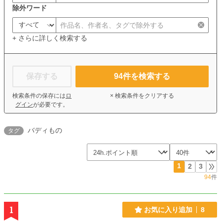
除外ワード
+ さらに詳しく検索する
保存する
94
件を検索する
検索条件の保存には
ロ
× 検索条件をクリアする
グイン
が必要です。
バディもの
タグ
1
2
3
94
件
1
お気に入り追加
8