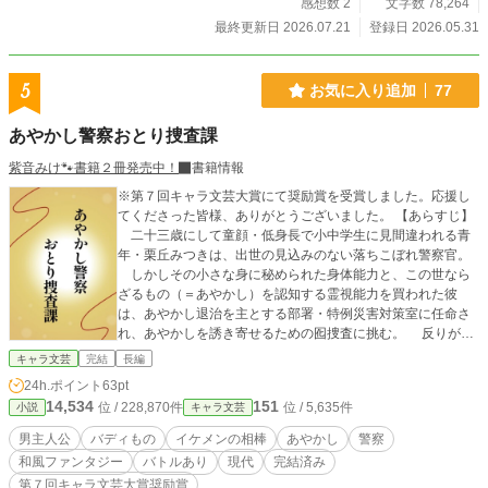
を剥きながら二人を密かに守る忠臣・稲葉正勝。 将軍宣下を
感想数 2
文字数 78,264
控えた竹千代は、東海道をゆく上洛軍に追いつくのか？！ 江
最終更新日 2026.07.21
登録日 2026.05.31
戸を飛び出し、舞台は緊迫の中山道へ！ 凸凹バディの痛快
二人旅、いざ開幕！
5
お気に入り追加
77
あやかし警察おとり捜査課
紫音みけ🐾書籍２冊発売中！
書籍情報
※第７回キャラ文芸大賞にて奨励賞を受賞しました。応援し
てくださった皆様、ありがとうございました。 【あらすじ】
二十三歳にして童顔・低身長で小中学生に見間違われる青
年・栗丘みつきは、出世の見込みのない落ちこぼれ警察官。
しかしその小さな身に秘められた身体能力と、この世なら
ざるもの（＝あやかし）を認知する霊視能力を買われた彼
は、あやかし退治を主とする部署・特例災害対策室に任命さ
れ、あやかしを誘き寄せるための囮捜査に挑む。 反りが合
わない年下エリートの相棒と、狐面を被った怪しい上司と共
キャラ文芸
完結
長編
に繰り広げる退魔ファンタジー。
24h.ポイント
63pt
14,534
151
位 / 228,870件
位 / 5,635件
小説
キャラ文芸
男主人公
バディもの
イケメンの相棒
あやかし
警察
和風ファンタジー
バトルあり
現代
完結済み
第７回キャラ文芸大賞奨励賞