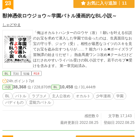
23
お気に入り追加
11
獣神憑依ロウジョウ～学園バトル漫画的なBL小説～
しゃどやま
「俺はオカルトハンターのロウヤ（攻）！願いを叶える伝説
のお宝を求めて潜入した学園で出会ったのは、生真面目なお
宝の守り手、ジョウ（受）。相性が最悪なコイツのスキを見
てお宝を盗み出すつもりが……？ 能力バトル✖ボーイズラブ
冒険譚の始まりだぜ！」 熱血馬鹿ワンコ攻め✖クールだけど
ほだされやすいライバル受けのBL小説です。若干のモブ✖受
けを含みます。 第一章完結済み。
BL
完結
短編
R18
24h.ポイント
7pt
38,368
10,458
位 / 228,870件
位 / 31,444件
小説
BL
BL
バトル
ラブコメ
主人公攻め
オカルト
少年漫画
学園
バディもの
霊能力バトル
感想数 0
文字数 17,143
最終更新日 2022.08.25
登録日 2022.08.25