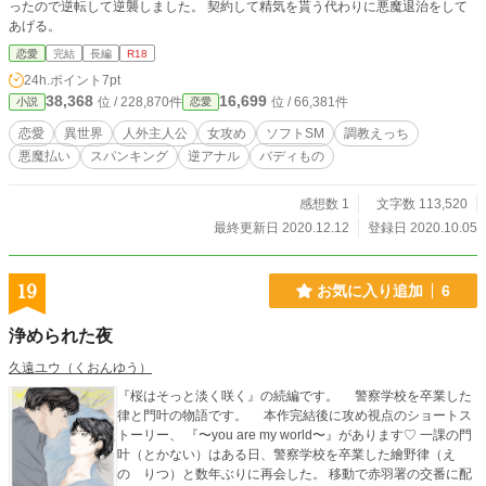
ったので逆転して逆襲しました。 契約して精気を貰う代わりに悪魔退治をして
あげる。
恋愛
完結
長編
R18
24h.ポイント
7pt
38,368
16,699
位 / 228,870件
位 / 66,381件
小説
恋愛
恋愛
異世界
人外主人公
女攻め
ソフトSM
調教えっち
悪魔払い
スパンキング
逆アナル
バディもの
感想数 1
文字数 113,520
最終更新日 2020.12.12
登録日 2020.10.05
19
お気に入り追加
6
浄められた夜
久遠ユウ（くおんゆう）
『桜はそっと淡く咲く』の続編です。 警察学校を卒業した
律と門叶の物語です。 本作完結後に攻め視点のショートス
トーリー、 『〜you are my world〜』があります♡ 一課の門
叶（とかない）はある日、警察学校を卒業した繪野律（え
の りつ）と数年ぶりに再会した。 移動で赤羽署の交番に配