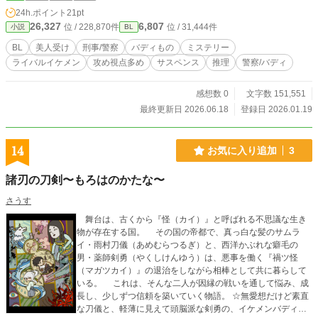
ローグを追記する予定です。 ※物語の構成上、性的虐待の描
24h.ポイント
21pt
写が入ります。そのような描写が入るシーンには※マークを
26,327
6,807
位 / 228,870件
位 / 31,444件
小説
BL
つけさせていただきますので、苦手な方はご注意ください。
※※ BLシーンには※※マークをつけさせていただく予定で
BL
美人受け
刑事/警察
バディもの
ミステリー
す。 イラストは生成AIで制作しています。
ライバルイケメン
攻め視点多め
サスペンス
推理
警察/バディ
感想数 0
文字数 151,551
最終更新日 2026.06.18
登録日 2026.01.19
14
お気に入り追加
3
諸刃の刀剣〜もろはのかたな〜
さうす
舞台は、古くから『怪（カイ）』と呼ばれる不思議な生き
物が存在する国。 その国の帝都で、真っ白な髪のサムラ
イ・雨村刀儀（あめむらつるぎ）と、西洋かぶれな癖毛の
男・薬師剣勇（やくしけんゆう）は、悪事を働く『禍ツ怪
（マガツカイ）』の退治をしながら相棒として共に暮らして
いる。 これは、そんな二人が因縁の戦いを通して悩み、成
長し、少しずつ信頼を築いていく物語。 ☆無愛想だけど素直
な刀儀と、軽薄に見えて頭脳派な剣勇の、イケメンバディに