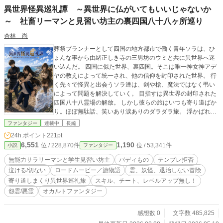
異世界怪異巡礼譚 ～異世界に仏がいてもいいじゃないか
～ 社畜リーマンと見習い坊主の裏四国八十八ヶ所巡り
杏林 尚
葬祭プランナーとして四国の地方都市で働く青年ソラは、ひ
ょんな事から由緒正しき寺の三男坊のウミと共に異世界へ迷
い込んだ。 四国に似た世界、裏四国。そこは唯一神女神アデ
ヤの教えによって統一され、他の信仰を封印された世界。 行
く先々で怪異と出会うソラ達は、剣や槍、魔法ではなく弔い
によって問題を解決していく。 目指すは異世界の封印された
四国八十八霊場の解放。 しかし彼らの旅はいつも寄り道ばか
り。ほぼ無駄話、笑いあり涙ありのダラダラ旅。 浮かばれな
い者がいる限り、放っておけない。頼まれて無くても首を突
ファンタジー
連載中
長編
っ込む二人旅。 これは勇者でも救世主でもない、一人の葬祭
24h.ポイント
221pt
プランナーと坊主見習いの二人が新たに加わる仲間と紡ぐ異
6,551
1,190
位 / 228,870件
位 / 53,341件
小説
ファンタジー
世界怪異巡礼譚。 ファンタジーと作者の実体験が混ざりあっ
たノンフィクションファンタジー。主人公が語る悲惨な過去
無能力サラリーマンと学生見習い坊主
バディもの
テンプレ拒否
のエピソードはほぼ実体験だったりします。それも合わせて
泣ける/切ない
ロードムービー／旅物語
霊、妖怪、退治しない冒険
お楽しみください。
寄り道しまくり異世界巡礼旅
スキル、チート、レベルアップ無し！
怨霊/悪霊
オカルトファンタジー
感想数 0
文字数 485,825