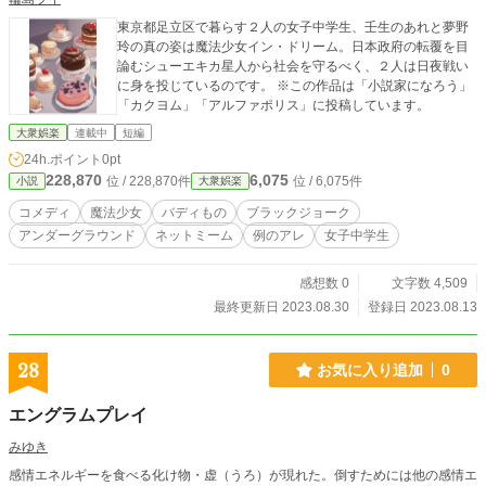
東京都足立区で暮らす２人の女子中学生、壬生のあれと夢野
玲の真の姿は魔法少女イン・ドリーム。日本政府の転覆を目
論むシューエキカ星人から社会を守るべく、２人は日夜戦い
に身を投じているのです。 ※この作品は「小説家になろう」
「カクヨム」「アルファポリス」に投稿しています。
大衆娯楽
連載中
短編
24h.ポイント
0pt
228,870
6,075
位 / 228,870件
位 / 6,075件
小説
大衆娯楽
コメディ
魔法少女
バディもの
ブラックジョーク
アンダーグラウンド
ネットミーム
例のアレ
女子中学生
感想数 0
文字数 4,509
最終更新日 2023.08.30
登録日 2023.08.13
28
お気に入り追加
0
エングラムプレイ
みゆき
感情エネルギーを食べる化け物・虚（うろ）が現れた。倒すためには他の感情エ