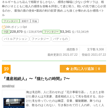
ネルギーをぶち込んで相殺するしかない。 感情が極端に少ない少年ソラは、相
棒のジオとともに他人の感情を攻略＆拝借して虚と戦う。戦いの先で彼に心が戻
るのか。 最強の盾の使命×最凶の剣の欲望 挑め ぶち抜くか喰われるか感情バト
ル
ファンタジー
連載中
長編
24h.ポイント
0pt
228,870
53,341
位 / 228,870件
位 / 53,341件
小説
ファンタジー
バトルアクション
ファンタジー
バディもの
感想数 0
文字数 9,308
最終更新日 2021.07.22
登録日 2021.07.22
29
お気に入り追加
0
『遺産相続人』〜『猫たちの時間』7〜
segakiyui
俺は滝志郎。人に言わせれば『厄介事吸引器』。たまたま助
けた爺さんは大富豪、遺産相続人として滝を指名する。出か
けた滝を待っていたのは幽霊、音量、魑魅魍魎。舞うのは
命、散るのはくれない、引き裂かれて行く人の絆。ったく人