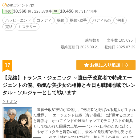
年が織りなす、ミステリーBL。 【基本方針】 本編・R-18エ
24h.ポイント
7pt
ピソードともに、以下の方針で執筆しています。 ・未成年の
38,368
10,458
位 / 228,870件
位 / 31,444件
小説
BL
性描写は無し ・合意のない性行為描写は無し ※物語の都合
上、どうしても上記の描写が入る場合には、 事前に注意書き
ハッピーエンド
コメディ
探偵
探偵×助手
バディもの
沖縄
を記載いたします。 【その他】 「郁嵐（いくらん）」という
完結
ミステリー
名義で ブロマンス風の和風歴史ファンタジー小説も書いてま
す！ よろしければ、ぜひお越し下さいませ〜 ・エブリスタ様
https://estar.jp/users/1510003589 ･アルファポリス様 https://w
感想数 0
文字数 105,095
ww.alphapolis.co.jp/author/detail/732419783 ・小説家になろ
最終更新日 2025.09.21
登録日 2025.07.29
う様 https://mypage.syosetu.com/2318984/
17
お気に入り追加
8
【完結】トランス・ジェニック ～遺伝子改変者で特殊エー
ジェントの僕、強気な美少女の相棒と今日も戦闘地域でレン
タル・ソルジャーとして戦います
ともボン
遺伝子改変技術が進化し、"発現者"と呼ばれる超人が生まれ
た世界。 エージェント組織〈青い薔薇〉に所属するユタラ
と舞弥は、かつてインドの難民キャンプでテロリストの玩具
として扱われた因縁の土地――インドへ仕事のために赴く。
やがてユタラと舞弥の前に、最凶の"発現者"が待ち受ける
——。 その土地ならではの陰謀、超人同士の激突、そして