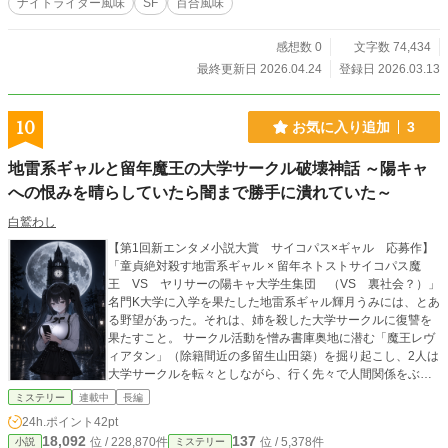
ナイトライダー風味
SF
百合風味
感想数 0
文字数 74,434
最終更新日 2026.04.24
登録日 2026.03.13
10
お気に入り追加
3
地雷系ギャルと留年魔王の大学サークル破壊神話 ～陽キャ
への恨みを晴らしていたら闇まで勝手に潰れていた～
白鷲わし
【第1回新エンタメ小説大賞 サイコパス×ギャル 応募作】
「童貞絶対殺す地雷系ギャル × 留年ネトストサイコパス魔
王 VS ヤリサーの陽キャ大学生集団 （VS 裏社会？）」
名門K大学に入学を果たした地雷系ギャル輝月うみには、とあ
る野望があった。それは、姉を殺した大学サークルに復讐を
果たすこと。 サークル活動を憎み書庫奥地に潜む「魔王レヴ
ィアタン」（除籍間近の多留生山田築）を掘り起こし、2人は
大学サークルを転々としながら、行く先々で人間関係をぶち
壊していく――。一方その裏で、闇社会で暗躍する巨悪たち
ミステリー
連載中
長編
がなぜかとばっちりを受け、霧散していくのだった――。
24h.ポイント
42pt
18,092
137
位 / 228,870件
位 / 5,378件
小説
ミステリー