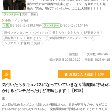
復讐の先に待つ衝撃の真実とは？ インドを舞台にした超ド
級の〝異色〟現代ファンタジー、ここに大開幕！！！！
ファンタジー
完結
長編
24h.ポイント
7pt
38,368
5,905
位 / 228,870件
位 / 53,341件
小説
ファンタジー
現代ファンタジー
バディもの
男主人公・女主人公
SF要素アリ
異能力バトル
舞台はインド
第5回次世代ファンタジーカップ
シリアス
群像劇
完結
感想数 0
文字数 206,046
最終更新日 2025.04.29
登録日 2025.04.15
18
お気に入り追加
108
気付いたらサキュバスになっていていきなり退魔師に払われ
かけるピンチだったけど逆転します！【R18】
葦
ふと目が覚めるとどことも知れない場所にいた。 自分が何者なのか、なぜここ
にいるのかも分からないでいると、突然退魔師に悪魔払いされそうに！ 悔しか