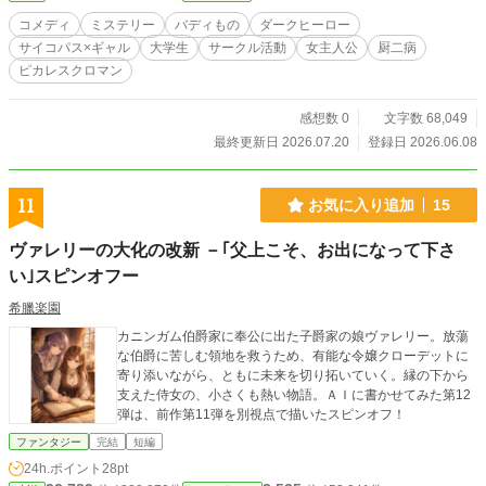
コメディ
ミステリー
バディもの
ダークヒーロー
サイコパス×ギャル
大学生
サークル活動
女主人公
厨二病
ピカレスクロマン
感想数 0
文字数 68,049
最終更新日 2026.07.20
登録日 2026.06.08
11
お気に入り追加
15
ヴァレリーの大化の改新 －｢父上こそ、お出になって下さ
い｣スピンオフー
希臘楽園
カニンガム伯爵家に奉公に出た子爵家の娘ヴァレリー。放蕩
な伯爵に苦しむ領地を救うため、有能な令嬢クローデットに
寄り添いながら、ともに未来を切り拓いていく。縁の下から
支えた侍女の、小さくも熱い物語。ＡＩに書かせてみた第12
弾は、前作第11弾を別視点で描いたスピンオフ！
ファンタジー
完結
短編
24h.ポイント
28pt