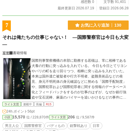
感想数 0
文字数 91,401
最終更新日 2026.07.19
登録日 2026.06.28
7
お気に入り追加
130
それは俺たちの仕事じゃない！ ―国際警察官は今日も大変
―
饕餮
書籍情報
国際刑事警察機構の本部に勤務する若槻は、常に相棒である
犬養の行動に突っ込みを入れている。 今日も今日とてリヨン
やパリの町を走り回りつつ、相棒に突っ込みを入れていた。
本来は国外逃亡被疑者や行方不明者、盗難美術品などの発
見、身元不明死体の身元確認などに努める「国際手配制度」
や、国際犯罪および国際犯罪者に関する情報のデータベース
化とフィードバックをするのが仕事のはずが、なぜか銀行強
盗や宝石泥棒、麻薬のバイヤーを追いかけるなどの事件に巻
き込まれ、警察官と変わらない働きをしている。 もちろん、
ライト文芸
連載中
長編
R15
本来の仕事もこなしてもいる。 フランスも悪くはないが、本
24h.ポイント
56pt
部勤務になってかれこれ五年。そろそろ日本に帰国したい。
15,570
206
位 / 228,870件
位 / 9,587件
小説
ライト文芸
日本食を食べたい。のだが、移動許可申請をしてもなかなか
許可が出ない。 そんなある日、日本に帰国できることになっ
男主人公
国際警察官
バディもの
銃撃戦あり
日常
た。が、それと同時になぜか護衛依頼が発生。 「それ、僕た