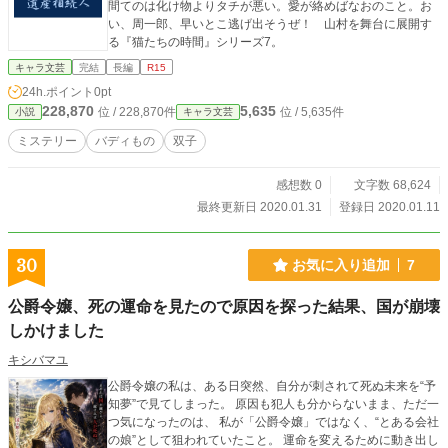
間てのは化け物よりタチが悪い。愛が絡めばなおのこと。お
い、周一郎、早いとこ逃げ出そうぜ！ 山村を舞台に展開す
る『猫たちの時間』シリーズ7。
キャラ文芸
完結
長編
R15
24h.ポイント
0pt
228,870
5,635
位 / 228,870件
位 / 5,635件
小説
キャラ文芸
ミステリー
バディもの
双子
感想数 0
文字数 68,624
最終更新日 2020.01.31
登録日 2020.01.11
30
お気に入り追加
7
公爵令嬢、死の運命を見たので原因を探った結果、国が崩壊
しかけました
キシバマユ
公爵令嬢の私は、ある日突然、自分が刺されて死ぬ未来を“予
知夢”で見てしまった。 原因も犯人も分からないまま、ただ一
つ気になったのは、 私が「公爵令嬢」ではなく、“とある会社
の娘”として狙われていたこと。 運命を変えるために動き出し