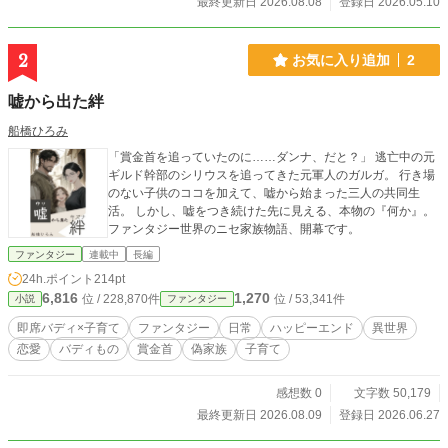
最終更新日 2026.08.08
登録日 2026.05.10
2
お気に入り追加
2
嘘から出た絆
船橋ひろみ
「賞金首を追っていたのに……ダンナ、だと？」 逃亡中の元
ギルド幹部のシリウスを追ってきた元軍人のガルガ。 行き場
のない子供のココを加えて、嘘から始まった三人の共同生
活。 しかし、嘘をつき続けた先に見える、本物の『何か』。
ファンタジー世界のニセ家族物語、開幕です。
ファンタジー
連載中
長編
24h.ポイント
214pt
6,816
1,270
位 / 228,870件
位 / 53,341件
小説
ファンタジー
即席バディ×子育て
ファンタジー
日常
ハッピーエンド
異世界
恋愛
バディもの
賞金首
偽家族
子育て
感想数 0
文字数 50,179
最終更新日 2026.08.09
登録日 2026.06.27