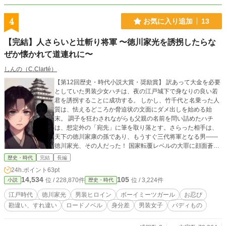
4
お気に入り追加
13
【完結】人さらいと辻斬り将軍 〜徳川家光を誘拐したらな
ぜか懐かれて道連れに〜
しんの（C.Clarté）
【第12回歴史・時代小説大賞・奨励賞】 訳あって大金を必要
としていた男装少女ハチは、夜の江戸城下で身なりの良い若
君を誘拐することに成功する。 しかし、竹千代と名乗った人
質は、怯えるどころか脅迫状の文面にダメ出しを始める始
末。 調子を狂わされながらも父親の名前を問い詰めたハチ
は、想定外の「宛先」に筆を取り落とす。さらった相手は、
天下の徳川家康の孫であり、もうすぐ三代将軍となる男――
徳川家光、その人だった！ 国家転覆レベルの大罪に顔面蒼白
になるハチ。だが、当の竹千代は「上洛軍は行ってしまった
歴史・時代
完結
長編
ぞ。責任をとってくれ」と、なぜか嬉々としてハチの旅路に
24h.ポイント
63pt
ついてきてしまい……！？ ----------------------------------------- 置
14,534
105
位 / 228,870件
位 / 3,224件
小説
歴史・時代
いてきぼり「若き将軍」× 訳ありの「男装少女」 互いの正体
に気づきながらも、すれ違う二人の化かし合い道中記！ ◆主
江戸時代
徳川家光
男装ヒロイン
ボーイミーツガール
お忍び
な登場人物◆ 【男装女子】じっちゃんの手紙と短筒を胸に、
勘違い、すれ違い
ロードノベル
身分差
男装女子
バディもの
旅する男装のハチ。 【辻斬り将軍】ハチの前では子犬系、敵
の前では冷徹一閃の若き家光。 【胃痛の護衛】天井裏で白目