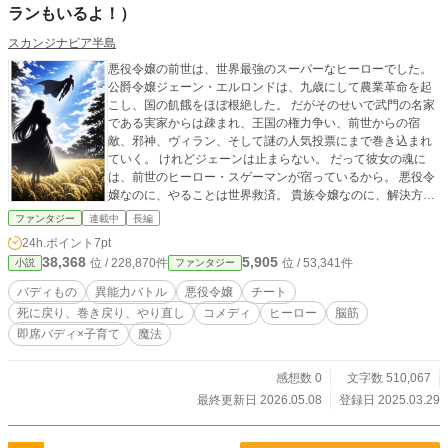
ランもいるよ！）
スカンジナビア半島
悪役令嬢の前世は、世界最強のスーパーなヒーローでした。
公爵令嬢ジェーン・エルロンドは、九歳にして農業革命を起
こし、国の飢餓をほぼ根絶した。 だがそのせいで武門の名家
である実家からは疎まれ、王国の権力争い、前世からの宿
敵、邪神、ヴィラン、そして謎の人気投票にまで巻き込まれ
ていく。 けれどジェーンは止まらない。 だって彼女の魂に
は、前世のヒーロー・スゲーマンが宿っているから。 悪役令
嬢なのに、やることは世界救済。 貴族令嬢なのに、解決方法
は農業改革と真正面からの対話。 そして困った時は、だいた
ファンタジー
連載中
長編
い超パワーとゴリ押し主張。 これは、善意が強すぎる令嬢
24h.ポイント
7pt
が、剣と魔法の世界を力技とヒーロー倫理とワガママで救っ
38,368
5,905
位 / 228,870件
位 / 53,341件
小説
ファンタジー
てしまう英雄譚。
バディもの
異能力バトル
悪役令嬢
チート
死に戻り、巻き戻り、やり直し
コメディ
ヒーロー
脳筋
即席バディ×子育て
魔法
感想数 0
文字数 510,067
最終更新日 2026.05.08
登録日 2025.03.29