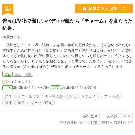
25
お気に入り追加
7
普段は堅物で厳しいバディが敵から「チャーム」を食らった
結果。
御厨カイト
突如としてこの世界に現れ、人を襲い始めた化け物たち。そんな化け物たちに
対抗するために作られた『幻影結社』に所属する俺たちは日夜、依頼とした舞い
込んでくる化け物の討伐に勤しんでいた。今日もいつも通りバディに冷たくあし
らわれながらも、ちゃんと依頼をこなそうと思っていたある日、俺のバディであ
る水瀬涼華（みなせ すずか）が敵から魅了（チャーム）を食らってしまう。ど
うやら、5日間俺の事が好きになってしまうらしい。 いやいや、んなわけ。普
恋愛
完結
長編
段あんなに冷たく当たってくるアイツだぞ。こんなので態度が変わる訳ないだ
24h.ポイント
7pt
ろ。 ……えっ、ちょっと待って。マジで効いてないか？
38,368
16,699
位 / 228,870件
位 / 66,381件
小説
恋愛
恋愛
オフィスラブ
男性主人公
現代
ラブコメ
バディもの
催眠
魅了
ギャップ萌え
感想数 0
文字数 30,516
最終更新日 2024.06.28
登録日 2024.06.24