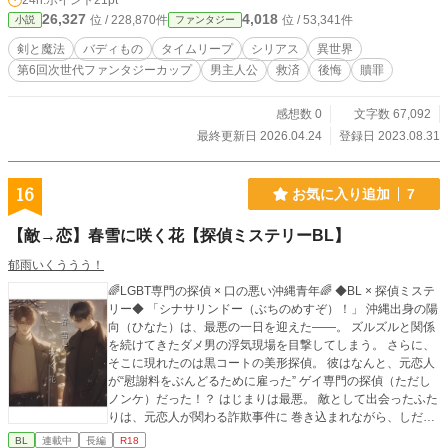
24h.ポイント
21pt
これは、 ──遅すぎた騎士が、それでも誰かを救おうとする物語。
26,327
4,018
位 / 228,870件
位 / 53,341件
小説
ファンタジー
剣と魔法
バディもの
タイムリープ
シリアス
異世界
第6回次世代ファンタジーカップ
男主人公
救済
後悔
贖罪
感想数 0
文字数 67,092
最終更新日 2026.04.24
登録日 2023.08.31
16
お気に入り追加
7
【敵→恋】春雪に咲く花【探偵ミステリーBL】
郁雨いくううう！
🌈LGBT専門の探偵 × 口の悪い沖縄青年🌈 ◆BL × 探偵ミステ
リー◆ 「シナサリンドー（ぶちのめすぞ）！」 沖縄出身の陽
向（ひなた）は、最悪の一日を迎えた——。 ズルズルと関係
を続けてきたダメ男の浮気現場を目撃してしまう。 さらに、
そこに現れたのは黒コートの美形探偵。 彼はなんと、元恋人
が“慰謝料をぶんどるために雇った” ゲイ専門の探偵（ただし
ノンケ）だった！？ はじまりは最悪。 敵として出会ったふた
りは、元恋人が関わる詐欺事件に 巻き込まれながら、しだい
に奇妙な絆を育んでいく。 傷を抱えた探偵と、不幸体質の青
BL
連載中
長編
R18