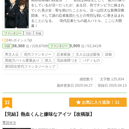
期頭領候補の雑賀涼一。 普段は高校生として一般人の振り
をしているが涼一だったが、ある日、街でチンピラに絡まれ
ていた美少女・聖を助けたことから、涼一は巨大な新興宗教
団体、そして謎の忍者集団たちとの苛烈な戦いに巻き込まれ
ることになる。 現代忍者たちの超人バトル、ここに大開
幕！
ファンタジー
完結
長編
24h.ポイント
7pt
38,368
5,905
位 / 228,870件
位 / 53,341件
小説
ファンタジー
男主人公
現代ファンタジー
忍者家族
主人公ほぼ最強
誅殺
異能力バトル要素あり
潜入
完結保障つき
バディもの
第5回次世代ファンタジーカップ
感想数 0
文字数 125,834
最終更新日 2025.04.27
登録日 2025.04.13
21
お気に入り追加
11
【完結】熱血くんと嫌味なアイツ【改稿版】
雫川サラ