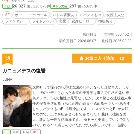
24h.ポイント
21pt
26,327
297
位 / 228,870件
位 / 5,635件
小説
キャラ文芸
SF
ボーイミーツガール
バトル要素あり
バディもの
女性主人公
ファンタジー
ライトノベル
恋愛
変身ヒーロー
挿絵あり
感想数 1
文字数 308,462
最終更新日 2026.08.07
登録日 2026.03.29
13
お気に入り追加
12
ガニュメデスの復讐
LUNA
念願叶って憧れの犯罪捜査課の刑事となった真壁隼人。しか
し、彼のバディとなった金髪の美青年は毒舌で性格の悪い東
条アレク。2人の相性は最悪だったが、次々起こる連続殺人事
件の捜査を進めるうちに距離が縮まり始めるー というあらす
じの、バディものBL推理小説です。 ミステリーとBLが大好
きなので、二つを組み合わせてみました！ 受けは強気な美
人。攻めは一途な熱血漢です。 ゆる〜く更新していく予定な
ので、ゆる〜く楽しんでいただけたら嬉しいです。 （話の内
容は全然ゆるくないです） 6/6 一応完結？ BLシーンのエピ
BL
完結
長編
R15