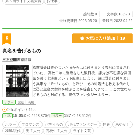
第６回ライト文芸大賞
お仕事
ちの仕事じゃないよね？」 いつもはボケまくる相棒が、珍し
く突っ込みを入れる。 とはいえ、護衛対象はお偉いさんの娘
だか孫だかで、理由は不明ながらも犯罪組織に狙われてい
感想数 0
文字数 18,673
る。 彼女を無事に日本に送り届けることができるのか！？ ド
最終更新日 2023.05.20
登録日 2023.04.22
ラーズコンビと呼ばれる若槻 龍太郎（ドラゴン）と、犬
養 翔馬（ペガーズ）の、巻き込まれ系日常話である。 ★三
人称を練習するための習作です。読みにくいかと思います
8
お気に入り追加
19
が、ご理解ください。 ★フランス語 → 『 』、英語 →
＜ ＞、日本語 → 「 」で表現。 ★この物語はフィク
真名を告げるもの
ションです。実在の団体、地名及び登場人物とは一切関係あ
りません。
三石成
書籍情報
松前謙介は物心ついた頃から己に付きまとう異形に悩まされ
ていた。 高校二年に進級をした数日後、謙介は不思議な雰囲
気を纏う七瀬白という下級生と出会う。彼は謙介に付きまと
う異形を「近づくもの」と呼び、その対処法を教える代わり
に己と主従の契約を結ぶことを提案してきて…… この世なら
ざるものと対峙する、現代ファンタジーホラー。
ホラー
完結
長編
24h.ポイント
42pt
18,092
187
位 / 228,870件
位 / 8,512件
小説
ホラー
ホラー
ブロマンス
バディもの
現代ファンタジー
怪異
あやかし
和風/現代
男主人公
高校生主人公
ライト文芸