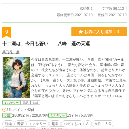
感想数 1
文字数 89,113
最終更新日 2021.07.19
登録日 2021.07.10
9
お気に入り追加
4
十二湖は、今日も蒼い ―八峰 遥の天運―
菜乃花 薫
今度は青森県南西、十二湖が舞台。 八峰 遥と”相棒”カール
は、”呼ばれ”るように、新たな謎と出会う。 深浦町の深い森
の中、彼女たちが出会うのは一体誰なのか。 超常とリアルが
交錯するミステリー。 遥とカールは今回、何をしでかすの
か。 【八峰 遥シリーズ】第２弾、連載開始。 本編では見ら
れない、ちょっと大人の陽菜と遥の姿 …ちょっぴり大人なふ
たりの夜のひみつ、見たいですか？ 気になる方は自己責任で
『陽菜と遥のよるのおはなし』へどうぞ ※がっつりエロ描写
ありR18作品です https://novel18.syosetu.com/n5863ma/ http
ミステリー
完結
短編
s://www.pixiv.net/novel/series/15704069
24h.ポイント
42pt
18,092
137
位 / 228,870件
位 / 5,378件
小説
ミステリー
短編
青森
ミステリー
超常
バディもの
AI
女性主人公