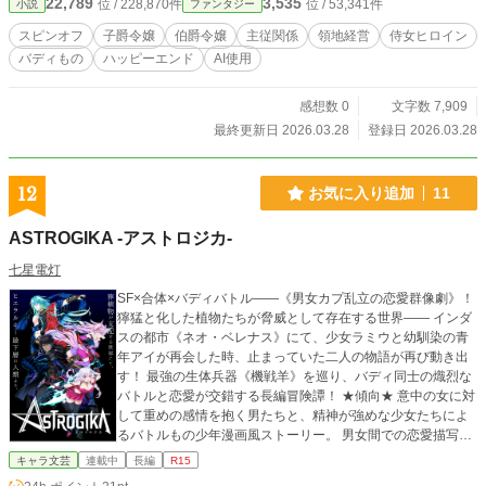
22,789
3,535
位 / 228,870件
位 / 53,341件
小説
ファンタジー
スピンオフ
子爵令嬢
伯爵令嬢
主従関係
領地経営
侍女ヒロイン
バディもの
ハッピーエンド
AI使用
感想数 0
文字数 7,909
最終更新日 2026.03.28
登録日 2026.03.28
12
お気に入り追加
11
ASTROGIKA -アストロジカ-
七星電灯
SF×合体×バディバトル――《男女カプ乱立の恋愛群像劇》！
獰猛と化した植物たちが脅威として存在する世界―― インダ
スの都市《ネオ・ベレナス》にて、少女ラミウと幼馴染の青
年アイが再会した時、止まっていた二人の物語が再び動き出
す！ 最強の生体兵器《機戦羊》を巡り、バディ同士の熾烈な
バトルと恋愛が交錯する長編冒険譚！ ★傾向★ 意中の女に対
して重めの感情を抱く男たちと、精神が強めな少女たちによ
るバトルもの少年漫画風ストーリー。 男女間での恋愛描写が
多く、男性向けでありながらも乙女向けに近い要素がありま
キャラ文芸
連載中
長編
R15
す。 R15の範囲内でエッチな表現や濡れ場あり。