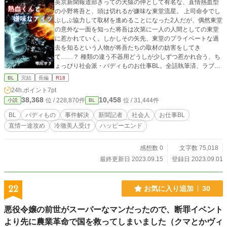
英京新聞報道部きっての犬猿の仲として有名な、直情熱血型
の小野将吾と、頭は切れるが嫌味な東堂流星。 上司命令でし
ぶしぶ協力して取材を進めることになった2人だが、偶然東堂
の意外な一面を知った将吾は次第に一人の人間としての東堂
に惹かれていく。しかしその矢先、東堂のプライベートな過
去を知るという人物が将吾たちの取材の妨害をしてき
て……？ 種類の違う不器用どうしが少しずつ惹かれ合う、ち
ょっぴり社会派・バディものお仕事BL。全話執筆済、ラブな
シーンは後半にございます（ほんのり♡に*を、しっかり♡に
BL
完結
長編
R18
**をつけます）。 ※以前同タイトルで連載していたものの大
24h.ポイント
7pt
幅改稿です。
38,368
10,458
位 / 228,870件
位 / 31,444件
小説
BL
BL
バディもの
事件解決
新聞記者
社会人
お仕事BL
直情一途攻め
冷徹美人受け
ハッピーエンド
感想数 0
文字数 75,018
最終更新日 2023.09.15
登録日 2023.09.01
22
お気に入り追加
30
悪役令嬢の前世がスーパーなマンだったので、断罪イベント
より先に農業革命で国を救ってしまいました（クマとかヴィ