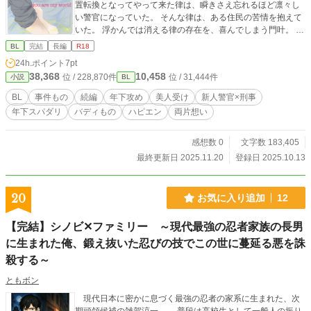
置転換となってやって来た律は、瞬きさえ忘れるほど凛々し
い警官になっていた。 そんな律は、ある住民の苦情を抱えて
いた。 浮かんでは消える律の存在を、喜んでしまう門叶。 誤
魔化していた淡い恋を再燃させ、無邪気に慕ってくる律に翻
BL
完結
長編
R18
弄される中、成人男性の遺体が見つかった。 門叶は律の協力
24h.ポイント
7pt
のもと、事件を追うことになったが……。 事件は解決するの
38,368
10,458
位 / 228,870件
位 / 31,444件
小説
BL
か。律を悩ませる住民の苦情とは？ そして門叶の想いは報
われるのか。 『桜はそっと淡く咲く』の二人が再会する、ミ
BL
事件もの
続編
年下攻め
美人受け
新人警官×刑事
ステリーラブ物語 @ジャケットは自分で描きました。 不出
年下スパダリ
バディもの
ハピエン
両片想い
来ですが、許してください。
感想数 0
文字数 183,405
最終更新日 2025.11.20
登録日 2025.10.13
20
お気に入り追加
12
【完結】シノビ✕ファミリー ～現代最強の忍者家族の長男
に生まれた俺、鍛え抜いた忍びの技でこの世に蔓延る悪を誅
殺する～
ともボン
現代日本に密かに息づく最強の忍者の家系に生まれた、次