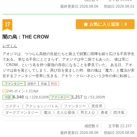
いる桃香は信じてくれない。挙げ句の果てには、使徒の役目
最終更新日 2026.08.06
登録日 2026.08.01
を奪おうとしていると疑われ、亜子は幽閉されてしまう。
本土へ向かう日がやってきて、豪華なガレオン船に乗って移
動することになった。桃香は王子たちと特別室を与えられ、
17
お気に入り追加
0
幽閉されている亜子は質素な部屋に閉じ込められていた時だ
った。 使徒を狙った「シムノン一家」と名乗る悪名高き海
闇の烏：THE CROW
賊が、ガレオン船を襲う。燃え盛る炎の中、ただ一人取り残
された亜子を、カルロスや桃香さえも見捨てて逃げ去ってし
レザくん
まう。絶望の淵に突き落とされた彼女を救い出したのは、浜
アオジマは、つつらん高校の生徒たちと路上で頻繁に喧嘩を繰り広げる不良学生
辺で出会ったシャイルズであった。 しかし、シャイルズの
である。 単なる不良にとどまらず、アオジマは中二病でもあった。 彼は常に
正体は、船を襲撃した「獅子王」と恐れられるシムノン一家
「CROW」という名を持つ最強の存在になることを夢見ていた。 ある日、アオ
の船長で――。 ※本作には、海での危険な描写や爆発を伴う
ジマは命を落としてしまう。再び目を覚ました時、彼の魂は「魔力」と魔法が実
表現など、一部緊迫した場面が含まれます。苦手な方はご注
在するファンタジー世界に生きる、アキラ・クロハネという少年の体に転移して
意ください。
いた。 アキラ・クロハネは、魔力を持たず、体も弱かったために家族から勘当
ファンタジー
連載中
長編
R15
された貴族であった。 彼は弱者として知られていた。しかし、彼の魂がアオジ
24h.ポイント
214pt
マに入れ替わったことで、すべてが一変する。 その日を境に、アキラの格好は
6,340
1,217
位 / 228,618件
位 / 53,260件
小説
ファンタジー
劇的に変化した。かつて優しく思いやりに満ちていた姿は、今では好き勝手に振
る舞う中二病の不良へと変わっていた。
コメディ
アクション／バトル
ファンタジー
異世界
ダークファンタジー
魔法
主人公最強
男主人公
勇者
西洋風
感想数 0
文字数 22,157
最終更新日 2026.08.06
登録日 2026.08.06