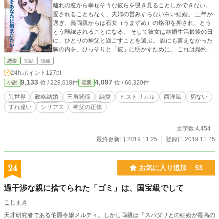
離れの窓から幸せそうな彼らを覗き見ることしかできない。
愛されることもなく、夫婦の営みすらない白い結婚。 三年が
過ぎ、義両親からは石女（うまずめ）の烙印を押され、とう
とう離縁されることになる。 そして彼女は結婚生活最後の日
に、ひとりの神父と過ごすことを選ぶ。 誰にも言えなかった
胸の内を、ひっそりと「彼」に明かすために。 これは婚約破
棄もできず、悪役令嬢にもドアマットヒロインにもなれなか
恋愛
完結
短編
った、ひとりの愚かな女のお話。 この作品は小説家になろう
24h.ポイント
127pt
にも投稿しております。 扉絵は、汐の音様に描いていただき
9,133
4,097
位 / 228,618件
位 / 66,320件
小説
恋愛
ました。ありがとうございます。
異世界
政略結婚
三角関係
純愛
ヒストリカル
西洋風
切ない
すれ違い
シリアス
神父の正体
文字数 4,454
最終更新日 2019.11.25
登録日 2019.11.25
24
お気に入り追加
53
過干渉な親に捨てられた「ゴミ」は、国宝級でして
こじまき
天才研究者である伯爵令嬢メルティ。しかし両親は「スパダリとの結婚が最高の