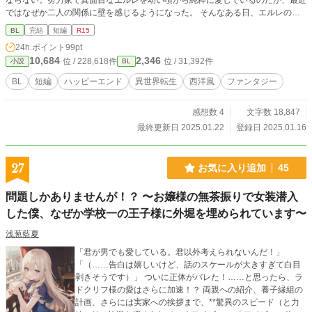
ならない。努力家で真面目なエルレを幼い頃から純粋に愛しているのだが、最近
ではなぜか二人の関係に壁を感じるようになった。 そんなある日、エルレの弟
レイリーからエルレの不貞を告げられる。不安を感じたヴェルダードがエルレの
BL
完結
短編
R15
屋敷に赴くと、屋敷から火の手があがっており……。 ＊ 金髪青目イケメンチー
24h.ポイント
99pt
ト転生者皇子 × 黒髪黒目平凡の魔力チート伯爵 ＊ 一部流血シーンがあるので苦
10,684
2,346
位 / 228,618件
位 / 31,392件
小説
BL
手な方はご注意ください
BL
短編
ハッピーエンド
異世界転生
西洋風
ファンタジー
感想数 4
文字数 18,847
最終更新日 2025.01.22
登録日 2025.01.16
27
お気に入り追加
45
問題しかありませんが！？ 〜お嬢様の無茶振りで女装潜入
した僕、なぜか学校一の王子様に外堀を埋められています〜
浅葱藍夏
「君が男でも愛している。君以外考えられないんだ！」
「（……告白は嬉しいけど、話のスケールが大きすぎて白目
剥きそうです）」 ついに正体がバレた！……と思ったら、ラ
ドクリフ様の愛はさらに加速！？ 両親への紹介、養子縁組の
計画、さらには実家への挨拶まで、**驚異のスピード（と力