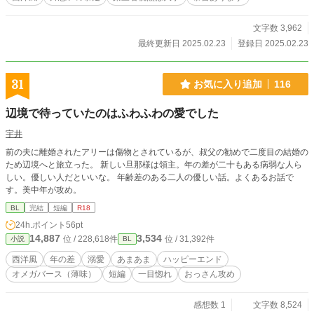
文字数 3,962
最終更新日 2025.02.23
登録日 2025.02.23
31
お気に入り追加
116
辺境で待っていたのはふわふわの愛でした
宇井
前の夫に離婚されたアリーは傷物とされているが、叔父の勧めで二度目の結婚の
ため辺境へと旅立った。 新しい旦那様は領主。年の差が二十もある病弱な人ら
しい。優しい人だといいな。 年齢差のある二人の優しい話。よくあるお話で
す。美中年が攻め。
BL
完結
短編
R18
24h.ポイント
56pt
14,887
3,534
位 / 228,618件
位 / 31,392件
小説
BL
西洋風
年の差
溺愛
あまあま
ハッピーエンド
オメガバース（薄味）
短編
一目惚れ
おっさん攻め
感想数 1
文字数 8,524