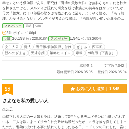
幸せ」という価値観であり、研究は「普通の貴族女性には無駄なもの」だと彼女
を押さえつける。メルティは隠れて研究を続け家族との共存をはかっていたが、
母の「善意」により部屋の壁をぶち抜かれるに至り、ようやく悟る。 「もう無
理。わかり合えない」 メルティが考えた復讐は、「両親が思い描いた最高の幸
せ」を、彼ら自身の手で叩き潰させることだった。 ※小説家になろうに投稿し
ファンタジー
完結
短編
ています。
24h.ポイント
106pt
10,193
1,941
位 / 228,618件
位 / 53,260件
小説
ファンタジー
女主人公
魔法
過干渉/価値観押し付け
ざまあ
西洋風
親へのざまぁ
天才令嬢
策略ヒロイン
毒親
AI利用（下書き）
感想数 1
文字数 7,842
最終更新日 2026.05.05
登録日 2026.05.04
25
お気に入り追加
1,845
さよなら私の愛しい人
ペン子
由緒正しき大店の一人娘ミラは、結婚して3年となる夫エドモンに毛嫌いされて
いる。二人は親によって決められた政略結婚だったが、ミラは彼を愛してしまっ
たのだ。邪険に扱われる事に慣れてしまったある日、エドモンの口にした一言に