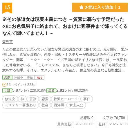
15
お気に入り追加
1
※その修道女は現実主義につき ～質素に暮らす予定だった
のにお色気男子に絡まれて、おまけに難事件まで降ってくる
なんて聞いてません！～
森島菫
ただの修道女だと思っていた彼女が緊迫の調査の末に掴むのは、光か闇か、愛か
憎しみか、真実か虚構か。恋愛・宗教・ミステリーが複雑に絡み合う近代ファン
タジー、開幕。 ─＊☆＊─＊☆＊─ イズ王国の聖アイリス修道院には、一風変わ
った修道女がいる。 「こらエステル、きちんと復唱しなさい」 今日も神父が注
意をする相手。それが、エステルという存在だ。 修道院の完全なる朝型生活に
全く馴染めず、聖書の保管さえままならない。極めつけは、神を信じていないと
恋愛
連載中
長編
R15
きている。エステルにとって、修道女という道はあまりにも不向き。 それで
24h.ポイント
228pt
も、孤児の自分の親代わりとなった神父と修道女長に、恩返しができるかもしれ
5,875
2,815
位 / 228,618件
位 / 66,320件
小説
恋愛
ない──そんな思いで彼女は教会で務めを果たすことに決めたのだ。 「エステ
ル、最近よく頑張っているね」 始めこそ聖書の内容もろくに頭に入っていない
修道女
神
宗教
恋愛
軟派ヒーロー？
事件
ような彼女だったが、修道院生活を続けるうちに悟ることになる。 人はなぜ、
ミステリー要素あり
教会
西洋風
女主人公
神に祈るのか。修道女としてどうあるべきか。現実主義を行く自分だからこそ辿
り着ける場所は、一体どのようなものなのか。 これは、新米修道女が修道院生
活を通して成長する物語──と、言えるはずだった。ところが周囲は、何やら騒
感想数 0
文字数 76,759
がしい。 「忙しそうな俺のこと心配してくれてるんだ？可愛い」 毎月エステル
最終更新日 2026.08.06
登録日 2026.07.03
に会いに来る、軟派な青年アルヴィン。 「あの人エステルのこと、好きだと思