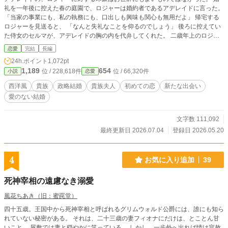
礼を一年後に控えた春の庭園で、ロジャーは婚約者であるアデレイドに言った。
「当家の事業にも、私の執務にも、口出しも興味も関心も無用だよ」 帰宅する
ロジャーを見送ると、 「なんと失礼なことを仰るのでしょう」 後ろに控えてい
た侍女のセルマが、アデレイドの胸の内を代弁してくれた。 二歳年上のロジャ
ーは、家柄だけでなく見目の良さ、成績優秀であることも相まって、学園でも目
恋愛
完結
長編
立つ生徒の一人だった。 彼の周囲は高位貴族の子女ばかりで、中には王家の縁
24h.ポイント
1,072pt
戚にあたる公爵家の令嬢もいた。 その公爵令嬢マルグリットに、ロジャーは惹
1,189
654
位 / 228,618件
位 / 66,320件
小説
恋愛
かれていたようだった。 だが、政略の切り札となる公爵令嬢が国内の貴族に嫁
ぐことはなく、マルグリットはその後、隣接する公国へと輿入れした。 初めか
西洋風
貴族
政略結婚
貴族夫人
初めての恋
新たな出会い
ら、ロジャーにはアデレイドに対する興味も好意も何もなかった。マルグリット
愛のない結婚
のいなくなった王国で、彼女ではない婚約者を得たに過ぎない。 学園を卒業し
て、アデレイドはロジャーに嫁いだ。 心がどこにあろうとも、家の存続のため
にロジャーはアデレイドを妻にした。 夫には、愛する人がいる。 それがアデレ
文字数 111,092
イドの結婚の始まりだった。 ❇こちらの作品は、カクヨム様でも公開致してお
最終更新日 2026.07.04
登録日 2026.05.20
ります。 ❇誤字脱字によるお目汚しがございましたら申し訳ございません。公
開後に度々修正が入ります。間を置いてお楽しみ下さいませ。 ❇登場人物のお
名前が他作品とダダ被りする場合がございます。皆様別人でございます。 ❇10
4
お気に入り追加
39
0%妄想の産物です。妄想なので史実とは異なっております。
死神宰相の遠慮なき溺愛
風花ちあき（旧：蜜罠堂）
四十五歳。王国中から死神宰相と呼ばれるグリムウォルド公爵には、誰にも知ら
れていない秘密がある。 それは、二十三歳の妻フィオナにだけは、とことん甘
いこと。 屋敷では妻と穏やかに笑っている。 しかし、一歩外へ出れば情け容赦