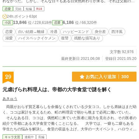
れなかった。 しかし、そんな日々もある日突然終わりが来る。 それは父親の死
から始まった。
恋愛
完結
短編
R18
24h.ポイント
63pt
13,846
6,186
位 / 228,618件
位 / 66,320件
小説
恋愛
恋愛
白い結婚→離縁
冷遇
ハッピーエンド
身分差
西洋風
溺愛
ハイスペックイケメン
復讐
残酷な描写あり
文字数 92,976
最終更新日 2021.06.08
登録日 2021.05.20
29
お気に入り追加
300
元虐げられ料理人は、帝都の大学食堂で謎を解く
あきゅう
両親がおらず貧乏暮らしを余儀なくされている少女ココ。しかも弟妹はまだ幼
く、ココは家計を支えるため、町の料理店で朝から晩まで必死に働いていた。
そんなある日、ココは、偶然町に来ていた医者に能力を見出され、その医者の
紹介で帝都にある大学食堂で働くことになる。 大学では、一癖も二癖もある
学生たちの悩みを解決し、食堂の収益を上げ、大学の一大イベント、ハロウィー
ンパーティでは一躍注目を集めることに。 そして気づけば、大学を揺るがす
キャラ文芸
連載中
長編