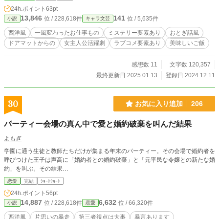
大きな事件に巻き込まれていたのだった。
24h.ポイント
63pt
13,846
141
位 / 228,618件
位 / 5,635件
小説
キャラ文芸
西洋風
一風変わったお仕事もの
ミステリー要素あり
おとぎ話風
ドアマットからの
女主人公活躍劇
ラブコメ要素あり
美味しいご飯
感想数 11
文字数 120,357
最終更新日 2025.01.13
登録日 2024.12.11
30
お気に入り追加
206
パーティー会場の真ん中で愛と婚約破棄を叫んだ結果
よもぎ
学園に通う生徒と教師たちだけが集まる年末のパーティー。その会場で婚約者を
呼びつけた王子は声高に「婚約者との婚約破棄」と「元平民な令嬢との新たな婚
約」を叫ぶ。その結果…
恋愛
完結
ｼｮｰﾄｼｮｰﾄ
24h.ポイント
56pt
14,887
6,632
位 / 228,618件
位 / 66,320件
小説
恋愛
西洋風
片思いの暴走
第三者視点は大事
暴言あります