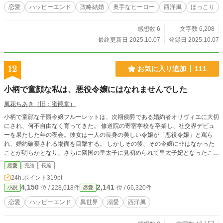
恋愛
ハッピーエンド
政略結婚
奥手なヒーロー
西洋風
ほっこり
感想数 6
文字数 6,208
最終更新日 2025.10.07
登録日 2025.10.07
12
お気に入り追加
111
小柄で童顔な私は、悪役令嬢にはなれませんでした
風花ちあき（旧：蜜罠堂）
小柄で童顔な子爵令嬢フルーレットは、次期侯爵である婚約者オリヴィエに大切
にされ、何不自由なく育ってきた。 修道院の寄宿学校を卒業し、社交界デビュ
ーを果たした年の夜会。彼女は一人の長身の美しい令嬢が「悪役令嬢」と罵ら
れ、婚約破棄される場面を目撃する。 しかしその後、その令嬢に非はなかった
ことが明らかとなり、さらに隣国の皇太子に見初められて皇太子妃となったこと
で、社交界の価値観は一変する。 ――長身で気品ある美女こそ、理想の淑女。
恋愛
完結
長編
そんな風潮が広がり、小柄な令嬢は「あざとい」「子どもっぽい」と見下される
24h.ポイント
319pt
存在になってしまった。 「可愛い」 その言葉は、もう褒め言葉には聞こえなか
4,150
2,141
位 / 228,618件
位 / 66,320件
小説
恋愛
った。 身長を高く見せようと背伸びをし、大人らしく見えるドレスを選んで
も、周囲からは「侯爵家にはもっと相応しい女性がいる」と囁かれる。 可愛い
恋愛
ハッピーエンド
異世界
溺愛
西洋風
と言われるたびに傷つき、侯爵家には相応しくないと陰口を叩かれ、長身美人た
ちは悪気なく、あるいは悪意を持って主人公を追い詰めていく。 それでも婚約