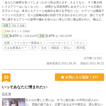
「あなたの秘密を知ってしまったから私は消えます。さようなら」 そう書き残
してエアリーはいなくなった…… 緑豊かな高原地帯にあるデニスミール王国の
王子ロイスは、来月にエアリーと結婚式を挙げる予定だった。エアリーは隣国ア
ーランドの王女で、元々は政略結婚が目的で引き合わされたのだが、誰にでも平
等に接するエアリーの姿勢や穢れを知らない澄んだ目に俺は惹かれた。俺はエア
リーに素直な気持ちを伝え、王家に代々伝わる指輪を渡した。エアリーはとても
恋愛
完結
短編
喜んでくれた。俺は早めにエアリーを呼び寄せた。デニスミールでの暮らしに慣
24h.ポイント
134pt
れてほしかったからだ。初めは人見知りを発揮していたエアリーだったが、次第
8,870
3,975
位 / 228,618件
位 / 66,320件
小説
恋愛
に打ち解けていった。 そう思っていたのに。 エアリーは突然姿を消した。俺が
渡した指輪を置いて…… ※ストーリーは、ロイスとエアリーそれぞれの視点で
恋愛
ファンタジー要素あり
ハッピーエンド？
イケメン
交互に進みます。
ざまあ要素あり？
王子
王女
幼馴染
切ない
西洋風
文字数 12,932
最終更新日 2021.06.26
登録日 2021.06.22
23
お気に入り追加
277
いっそあなたに憎まれたい
石河 翠
主人公が愛した男には、すでに身分違いの平民の恋人がい
た。 貴族の娘であり、正妻であるはずの彼女は、誰も来ない