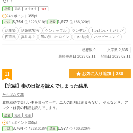
だ！！
恋愛
完結
ｼｮｰﾄｼｮｰﾄ
R15
24h.ポイント
355pt
3,764
1,977
位 / 228,618件
位 / 66,320件
小説
恋愛
幼馴染
結婚式/初夜
ケンカップル
ツンデレ
じれじれ・もだもだ
西洋風
異世界？
気の強いヒロイン
白い結婚
ハッピーエンド
感想数 9
文字数 2,635
最終更新日 2023.02.11
登録日 2023.02.11
11
お気に入り追加
336
【完結】妻の日記を読んでしまった結果
たちばな立花
政略結婚で美しい妻を貰って一年。二人の距離は縮まらない。 そんなとき、ア
レクトは妻の日記を読んでしまう。
恋愛
完結
短編
24h.ポイント
355pt
3,764
1,977
位 / 228,618件
位 / 66,320件
小説
恋愛