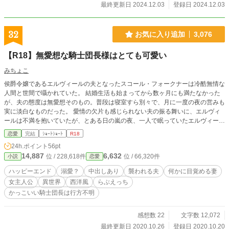
最終更新日 2024.12.03
登録日 2024.12.03
32
お気に入り追加
3,076
【R18】無愛想な騎士団長様はとても可愛い
みちょこ
侯爵令嬢であるエルヴィールの夫となったスコール・フォークナーは冷酷無情な
人間と世間で囁かれていた。 結婚生活も始まってから数ヶ月にも満たなかった
が、夫の態度は無愛想そのもの。普段は寝室すら別々で、月に一度の夜の営みも
実に淡白なものだった。 愛情の欠片も感じられない夫の振る舞いに、エルヴィ
ールは不満を抱いていたが、とある日の嵐の夜、一人で眠っていたエルヴィール
のベッドにスコールが潜り込み── ※ムーンライトノベルズ様でも投稿中
恋愛
完結
ｼｮｰﾄｼｮｰﾄ
R18
24h.ポイント
56pt
14,887
6,632
位 / 228,618件
位 / 66,320件
小説
恋愛
ハッピーエンド
溺愛？
中出しあり
襲われる夫
何かに目覚める妻
女主人公
異世界
西洋風
らぶえっち
かっこいい騎士団長は行方不明
感想数 22
文字数 12,072
最終更新日 2020.10.26
登録日 2020.10.20