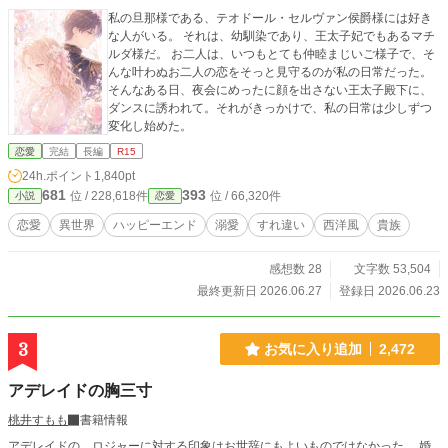
私の旦那様である、テオドール・セルヴァン侯爵様には好き
な人がいる。 それは、幼馴染であり、王太子妃でもあるマチ
ルダ様だ。 お二人は、いつもとても仲睦まじいご様子で、そ
んな叶わぬお二人の恋をそっと見守るのが私の日常だった。
そんなある日、夜会にめったに顔を出さない王太子殿下に、
ダンスに誘われて。それがきっかけで、私の日常は少しずつ
変化し始めた。
恋愛
完結
長編
R15
24h.ポイント
1,840pt
681
393
位 / 228,618件
位 / 66,320件
小説
恋愛
恋愛
異世界
ハッピーエンド
溺愛
すれ違い
西洋風
貴族
感想数 28
文字数 53,504
最終更新日 2026.06.27
登録日 2026.06.23
3
お気に入り追加
2,472
アデレイドの胸三寸
桃井すもも
書籍情報
アデレイドの、ロジャーに対する印象はお世辞にもよいものではなかった。 婚