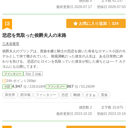
感想数 0
文字数 42,157
者だけは変わらず主人公を溺愛し続ける。 これは、劣等感と向き合い「長身美
人こそ正義」という社交界で見下され続けた小柄な令嬢フルーレットが、自分の
最終更新日 2026.07.17
登録日 2026.07.03
足で婚約者の隣に立つまでの物語。 ※この作品は、19世紀フランスの社交界を
参考にしております。ただし架空世界のため、史実とは異なる部分もございま
す。
13
お気に入り追加
324
悲恋を気取った侯爵夫人の末路
三木谷夜宵
侯爵夫人のプリシアは、貴族令嬢と騎士の悲恋を描いた有名なロマンス小説のモ
デルとして持て囃されていた。 順風満帆だった彼女の人生は、ある日突然に終
わりを告げる。 悲恋のヒロインを気取っていた彼女が犯した過ちとは──？ カク
ヨムにも公開してます。
ファンタジー
完結
短編
24h.ポイント
269pt
4,947
867
位 / 228,618件
位 / 53,260件
小説
ファンタジー
異世界
西洋風
ファンタジー
悲恋
離婚
ざまぁ
貴族
感想数 2
文字数 10,875
最終更新日 2023.10.20
登録日 2023.10.19