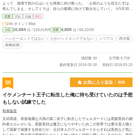
よって、崩壊寸前の心はいとも簡単に砕け散った。「お前のような役立たずは、
死んでしまえ」そしてミラは、自らの最期に向けて動き出していく。 ※5月30日
無事完結しました。応援ありがとうございます！ ※小説家になろう様にも別名
恋愛
完結
短編
R15
義で掲載してます。
24h.ポイント
99pt
10,684
4,800
位 / 228,618件
位 / 66,320件
小説
恋愛
ハッピーエンドではない
だがバッドエンドでもない
シリアス
西洋風
政略結婚
感想数 30
文字数 9,758
最終更新日 2018.05.30
登録日 2018.05.20
26
お気に入り追加
905
イケメンチート王子に転生した俺に待ち受けていたのは予想
もしない試練でした
和泉臨音
文武両道、容姿端麗な大国の第二皇子に転生したヴェルダードには黒髪黒目の婚
約者エルレがいる。黒髪黒目は魔王になりやすいためこの世界では要注意人物と
して国家で保護する存在だが、元日本人のヴェルダードからすれば黒色など気に