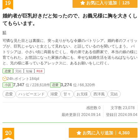
19
お気に入り追加
125
婚約者が巨乳好きだと知ったので、お義兄様に胸を大きくし
てもらいます。
鯖
可憐な見た目とは裏腹に、突っ走りがちな令嬢のパトリシア。婚約者のフィリッ
プが、巨乳じゃないと女として見れない、と話しているのを聞いてしまう。 パ
トリシアは、小さい頃に両親を亡くし、母の弟である伯爵家で、本当の娘の様に
育てられた。お世話になった家族の為にも、幸せな結婚生活を送らねばならない
と、兄の様に慕っているアレックスに、あるお願いをしに行く。
恋愛
完結
短編
R18
24h.ポイント
184pt
7,347
3,274
位 / 228,618件
位 / 66,320件
小説
恋愛
恋愛
ハッピーエンド
溺愛
甘々
お兄様
西洋風
完結
感想数 0
文字数 23,078
最終更新日 2024.09.14
登録日 2024.09.04
20
お気に入り追加
4,360