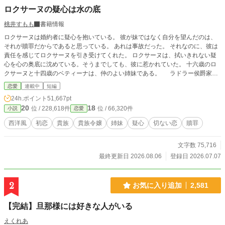
ロクサーヌの疑心は水の底
桃井すもも
書籍情報
ロクサーヌは婚約者に疑心を抱いている。 彼が妹ではなく自分を望んだのは、
それが贖罪だからであると思っている。 あれは事故だった。 それなのに、彼は
責任を感じてロクサーヌを引き受けてくれた。 ロクサーヌは、拭いきれない疑
心を心の奥底に沈めている。そうまでしても、彼に惹かれていた。 十六歳のロ
クサーヌと十四歳のベティーナは、仲のよい姉妹である。 ラドラー侯爵家の
パトリックと、バーランド伯爵家のルーファスとは、互いに婚約者を選ぶために
恋愛
連載中
短編
交流していた。 初夏のある日、四人で湖水を遊覧していた時に事故が起こっ
24h.ポイント
51,667pt
た。 それをきっかけに、ロクサーヌは婚約することとなる。 同時にベティーナ
20
18
位 / 228,618件
位 / 66,320件
小説
恋愛
も婚約するのだが、どうやら妹は、ロクサーヌの婚約者への憧れを捨てきれずに
いるようだった。 ❇こちらの作品は、カクヨム様でも公開致しております。 ❇
西洋風
初恋
貴族
貴族令嬢
姉妹
疑心
切ない恋
贖罪
誤字脱字によるお目汚しがございましたら申し訳ございません。公開後に度々修
正が入ります。間を置いてお楽しみ下さいませ。 ❇登場人物のお名前が他作品
文字数 75,716
とダダ被りする場合がございます。皆様別人でございます。
最終更新日 2026.08.06
登録日 2026.07.07
2
お気に入り追加
2,581
【完結】旦那様には好きな人がいる
えくれあ