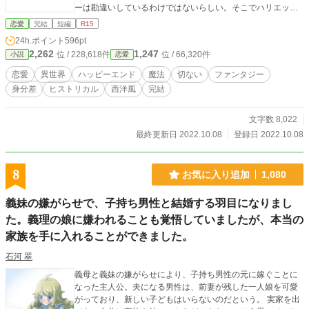
ーは勘違いしているわけではないらしい。そこでハリエット
は伯母の誤解を解かないまま、エミリーの結婚式への出席を
恋愛
完結
短編
R15
希望し……。 母親の束縛から逃れて初恋を叶えるしたたかな
24h.ポイント
596pt
ヒロインと恋人を溺愛する腹黒ヒーローの恋物語。ハッピー
2,262
1,247
位 / 228,618件
位 / 66,320件
小説
恋愛
エンドです。 この作品は他サイトにも投稿しております。 扉
絵は写真ACよりチョコラテさまの作品(写真ID：23852097)
恋愛
異世界
ハッピーエンド
魔法
切ない
ファンタジー
をお借りしております。
身分差
ヒストリカル
西洋風
完結
文字数 8,022
最終更新日 2022.10.08
登録日 2022.10.08
8
お気に入り追加
1,080
義妹の嫌がらせで、子持ち男性と結婚する羽目になりまし
た。義理の娘に嫌われることも覚悟していましたが、本当の
家族を手に入れることができました。
石河 翠
義母と義妹の嫌がらせにより、子持ち男性の元に嫁ぐことに
なった主人公。夫になる男性は、前妻が残した一人娘を可愛
がっており、新しい子どもはいらないのだという。 実家を出