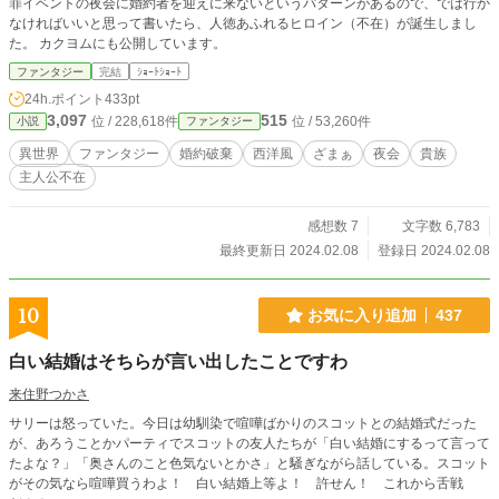
罪イベントの夜会に婚約者を迎えに来ないというパターンがあるので、では行か
なければいいと思って書いたら、人徳あふれるヒロイン（不在）が誕生しまし
た。 カクヨムにも公開しています。
ファンタジー
完結
ｼｮｰﾄｼｮｰﾄ
24h.ポイント
433pt
3,097
515
位 / 228,618件
位 / 53,260件
小説
ファンタジー
異世界
ファンタジー
婚約破棄
西洋風
ざまぁ
夜会
貴族
主人公不在
感想数 7
文字数 6,783
最終更新日 2024.02.08
登録日 2024.02.08
10
お気に入り追加
437
白い結婚はそちらが言い出したことですわ
来住野つかさ
サリーは怒っていた。今日は幼馴染で喧嘩ばかりのスコットとの結婚式だった
が、あろうことかパーティでスコットの友人たちが「白い結婚にするって言って
たよな？」「奥さんのこと色気ないとかさ」と騒ぎながら話している。スコット
がその気なら喧嘩買うわよ！ 白い結婚上等よ！ 許せん！ これから舌戦