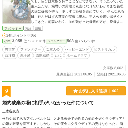
ても、自分は家族を持つことなどできない。そう思っていた
主人公だが、娘思いの男性と素直になれないわがままな義理
の娘に好感を持ち、少しずつ距離を縮めていく。 そんなある
日、死んだはずの前妻が屋敷に現れ、主人公を追い出そうと
してきた。前妻いわく、血の繋がった母親の方が、継母より
も価値があるのだという。主人公が言葉に詰まったその
ファンタジー
完結
短編
時……。 血の繋がらない母と娘が家族になるまでのお話。 こ
24h.ポイント
440pt
の作品は、小説家になろうおよびエブリスタにも投稿してお
3,055
508
位 / 228,618件
位 / 53,260件
小説
ファンタジー
ります。 扉絵は、管澤捻さまに描いていただきました。
異世界
ファンタジー
女主人公
ハッピーエンド
ヒストリカル
西洋風
親子愛
政略結婚
近代
ホームドラマ
文字数 8,002
最終更新日 2021.06.05
登録日 2021.06.05
9
お気に入り追加
462
婚約破棄の場に相手がいなかった件について
三木谷夜宵
侯爵令息であるアダルベルトは、とある夜会で婚約者の伯爵令嬢クラウディアと
の婚約破棄を宣言する。しかし、その夜会にクラウディアの姿はなかった。 断