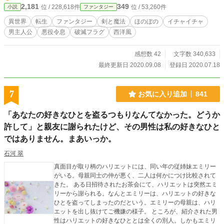
2,181
349
位 / 228,618件
位 / 53,260件
小説
ファンタジー
異世界
転生
ファンタジー
剣と魔法
ほのぼの
イチャイチャ
男主人公
悪役令息
破滅フラグ
西洋風
感想数 42
文字数 340,633
最終更新日 2020.09.08
登録日 2020.07.18
7
お気に入り追加
841
「あなたの好きなひとを盗るつもりなんてなかった。どうか
許して」と親友に謝られたけど、その男性は私の好きなひと
ではありません。まあいっか。
石河 翠
真面目が取り柄のハリエットには、同い年の従姉妹エミリー
がいる。母親同士の仲が悪く、二人は何かにつけ比較されて
きた。 ある日招待されたお茶会にて、ハリエットは突然エミ
リーから謝られる。なんとエミリーは、ハリエットの好きな
ひとを盗ってしまったのだという。エミリーの母親は、ハリ
エットを出し抜けてご機嫌の様子。 ところが、紹介された男
性はハリエットの好きなひととは全くの別人。しかもエミリ