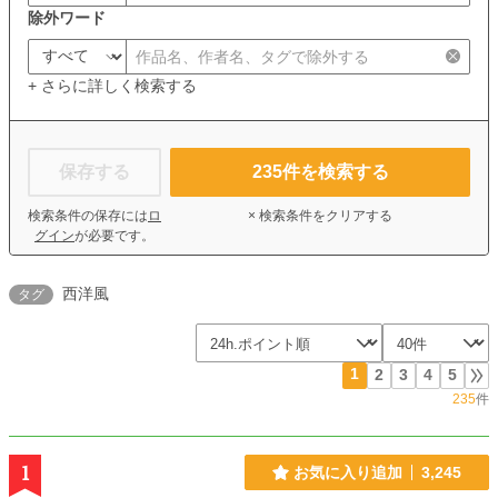
除外ワード
+ さらに詳しく検索する
保存する
235
件を検索する
検索条件の保存には
ロ
× 検索条件をクリアする
グイン
が必要です。
西洋風
タグ
1
2
3
4
5
235
件
1
お気に入り追加
3,245