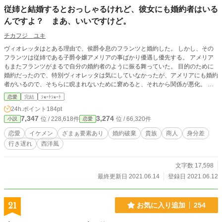
従姉と結婚するとおっしゃるけれど、彼女にも婚約者はいる
んですよ？ まあ、いいですけど。
チカフジ ユキ
ヴィオレッタはとある理由で、侯爵令息のフランツと婚約した。 しかし、その
フランツは従姉である子爵令嬢アメリアの事ばかり優遇し優先する。 アメリア
もまたフランツがまるで自分の婚約者のように振る舞っていた。 目的のために
婚約だったので、特別ヴィオレッタは気にしていなかったが、アメリアにも婚約
者がいるので、そちらに睨まれないために窘めると、それから関係が悪化。 フ
ランツは、アメリアとの関係について口をだすヴィオレッタを疎ましく思い、ア
恋愛
完結
ｼｮｰﾄｼｮｰﾄ
メリアは気に食わない婚約者の事を口に出すヴィオレッタを嫌い、ことあるごと
24h.ポイント
184pt
にフランツとの関係にマウントをとって来る。 そんな二人に辟易としながら過
7,347
3,274
位 / 228,618件
位 / 66,320件
小説
恋愛
ごした一年後、そこで二人は盛大にやらかしてくれた。
恋愛
イケメン
ざまぁ要素あり
婚約破棄
貴族
商人
身分差
行き遅れ
西洋風
文字数 17,598
最終更新日 2021.06.14
登録日 2021.06.12
21
お気に入り追加
254