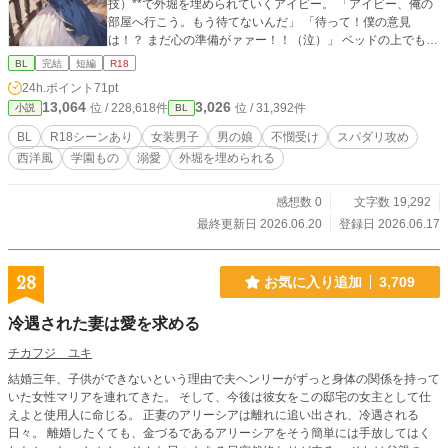
技）**で外堀を埋められていくアイビー。 「アイビー、俺の
部屋へ行こう。もう待てないんだ」 「待って！僕の意見
は！？ まだ心の準備がァァー！！（泣）」 ベッドの上でも、
交渉の場でも、王子様の強引さは「測定不能」。 男のプライ
BL
完結
短編
R18
ドとお嬢様の付き人としての日常は、気づけば真紅のドレス
24h.ポイント
71pt
と**「公爵夫人」**の称号にすり替わっていて……！？ 「は
13,064
3,026
位 / 228,618件
位 / 31,392件
小説
BL
あ……もう、問題しかないんですけど。……でも、嫌いにな
れないのが一番の問題だ」 逃げ場なし、拒否権なし、愛は特
BL
R18シーンあり
女装男子
男の娘
不憫受け
スパダリ攻め
盛り！ 不憫かわいいアイビーと、執着MAXな王子様の、前途
西洋風
学園もの
溺愛
外堀を埋められる
多難で最高にハッピーな完結編！
感想数 0
文字数 19,292
最終更新日 2026.06.20
登録日 2026.06.17
28
お気に入り追加
3,709
冷遇された妻は愛を求める
チカフジ ユキ
結婚三年、子供ができないという理由で夫ヘンリーがずっと身体の関係を持って
いた女性マリアを連れてきた。 そして、今後は彼女をこの邸宅の女主として仕
えよと使用人に命じる。 正妻のアリーシアは離れに追い出され、冷遇される
日々。 離婚したくても、金づるであるアリーシアをそう簡単には手放してはく