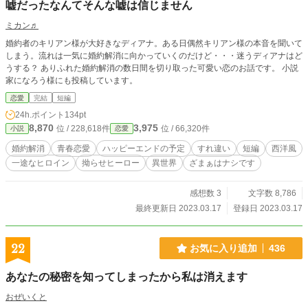
嘘だったなんてそんな嘘は信じません
ミカン♬
婚約者のキリアン様が大好きなディアナ。ある日偶然キリアン様の本音を聞いて
しまう。流れは一気に婚約解消に向かっていくのだけど・・・迷うディアナはど
うする？ ありふれた婚約解消の数日間を切り取った可愛い恋のお話です。 小説
家になろう様にも投稿しています。
恋愛
完結
短編
24h.ポイント
134pt
8,870
3,975
位 / 228,618件
位 / 66,320件
小説
恋愛
婚約解消
青春恋愛
ハッピーエンドの予定
すれ違い
短編
西洋風
一途なヒロイン
拗らせヒーロー
異世界
ざまぁはナシです
感想数 3
文字数 8,786
最終更新日 2023.03.17
登録日 2023.03.17
22
お気に入り追加
436
あなたの秘密を知ってしまったから私は消えます
おぜいくと