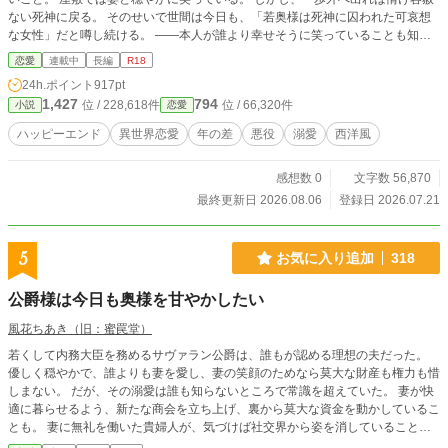
ない死神に戻る。 そのせいで世間は今日も、「若奥様は死神に囚われた可哀想
な女性」だと噂し続ける。 ――本人が誰より幸せそうに笑っていることも知ら
ずに。 これは、死神であることをやめない男と、そんな夫を愛してやまない妻
恋愛
連載中
長編
R18
の、少し歪で穏やかな溺愛夫婦譚。 ※19世紀イギリスの社交界を参考にしてい
24h.ポイント
917pt
ます。ただし架空世界のため、史実とは異なる部分もございます。
1,427
794
位 / 228,618件
位 / 66,320件
小説
恋愛
ハッピーエンド
異世界恋愛
年の差
悪役
溺愛
西洋風
感想数 0
文字数 56,870
最終更新日 2026.08.06
登録日 2026.07.21
5
お気に入り追加
318
公爵様は今日も奥様を甘やかしたい
風花ちあき（旧：蜜罠堂）
若くして内務大臣を務めるサヴァラン公爵は、誰もが認める理想の夫だった。
優しく穏やかで、誰よりも妻を愛し、妻の笑顔のためなら莫大な財産も権力も惜
しまない。 だが、その溺愛は誰も知らないところで常識を超えていた。 妻が快
適に暮らせるよう、新たな商会を立ち上げ、裏から莫大な資金を動かしているこ
とも。 妻に無礼を働いた貴婦人が、気づけば社交界から姿を消していること
も。 妻の髪を密かに集め、世界に一つだけのヘアジュエリーを作らせているこ