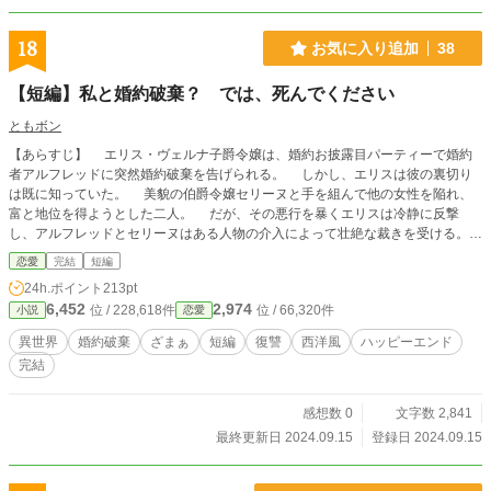
18
お気に入り追加
38
【短編】私と婚約破棄？ では、死んでください
ともボン
【あらすじ】 エリス・ヴェルナ子爵令嬢は、婚約お披露目パーティーで婚約
者アルフレッドに突然婚約破棄を告げられる。 しかし、エリスは彼の裏切り
は既に知っていた。 美貌の伯爵令嬢セリーヌと手を組んで他の女性を陥れ、
富と地位を得ようとした二人。 だが、その悪行を暴くエリスは冷静に反撃
し、アルフレッドとセリーヌはある人物の介入によって壮絶な裁きを受ける。
エリスが下した最終的な裁きとは――？ これは裏切り、そして甘美な復讐
恋愛
完結
短編
の物語。
24h.ポイント
213pt
6,452
2,974
位 / 228,618件
位 / 66,320件
小説
恋愛
異世界
婚約破棄
ざまぁ
短編
復讐
西洋風
ハッピーエンド
完結
感想数 0
文字数 2,841
最終更新日 2024.09.15
登録日 2024.09.15