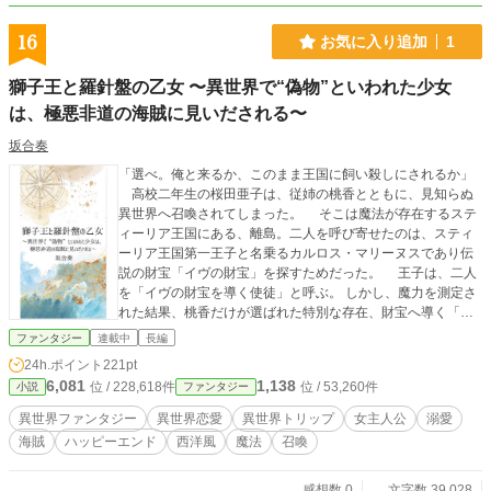
う」 ニヤニヤと恋愛話に首を突っ込む、修道女仲間のティナ。 面白がってから
かってるだけだよ──そんな風に答え、毎度アルヴィンの絡みをいなすエステル
16
お気に入り追加
1
は、修道院生活がさらに普通とかけ離れていくとは思ってもみなかった。
「……話っていうのは、あなたの亡くなったご両親のことなの」 ある日先輩修
獅子王と羅針盤の乙女 〜異世界で“偽物”といわれた少女
道女イルゼから持ちかけられた推測により、とある疑惑が浮上。 調査を進める
中でエステルは様々な関係者と出会い、不信感を募らせる。 さらに、ふと気付
は、極悪非道の海賊に見いだされる〜
いた。 アルヴィンさんって、どうして自分のこと何も話さないんだろう……？
坂合奏
不可解な現状。謎が謎を呼び、エステルの調査を混沌に追いやっていく。 そし
てもう一つ、彼女には大きな疑問が残っていた。それは生まれたばかりの頃に亡
「選べ。俺と来るか、このまま王国に飼い殺しにされるか」
くなった母親の出自が、全く分かっていないこと。 僅かな手がかりから真相を
高校二年生の桜田亜子は、従姉の桃香とともに、見知らぬ
明かそうとするエステルは、無事に光を見ることができるのか。そして、独身を
異世界へ召喚されてしまった。 そこは魔法が存在するステ
貫く修道女と軟派な男の恋模様はいかに──。 (ご都合主義的な緩い設定もあり
ィーリア王国にある、離島。二人を呼び寄せたのは、スティ
ますが、物語としてお楽しみいただけると幸いです)
ーリア王国第一王子と名乗るカルロス・マリーヌスであり伝
説の財宝「イヴの財宝」を探すためだった。 王子は、二人
を「イヴの財宝を導く使徒」と呼ぶ。 しかし、魔力を測定さ
れた結果、桃香だけが選ばれた特別な存在、財宝へ導く「使
徒」だと判明する。亜子には何の力もないと判断され、「偽
ファンタジー
連載中
長編
物」として扱われることに。 王国本土へ向かうまでの間、
24h.ポイント
221pt
桃香は使徒としての役目を果たすために、毎日忙しい。孤立
6,081
1,138
位 / 228,618件
位 / 53,260件
小説
ファンタジー
した亜子が古城の浜辺で出会ったのは、片目に傷を持つ男シ
ャイルズ。彼は冷たい態度とは裏腹に、傷ついた生き物を救
異世界ファンタジー
異世界恋愛
異世界トリップ
女主人公
溺愛
う優しさを持つ男だった。 そんなある日、優しいと思って
海賊
ハッピーエンド
西洋風
魔法
召喚
いた王子たちが、恐ろしい企みを持っていることを知る。使
徒として役に立たなければ、自分たちは用済みとして命を奪
われてしまう。逃げようと必死に訴えるが、使命感に燃えて
感想数 0
文字数 39,028