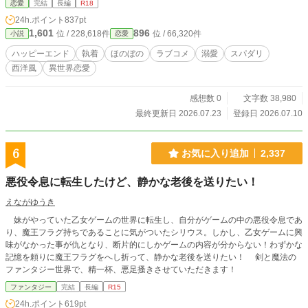
恋愛
完結
長編
R18
とも。 そして誕生日には、その宝石を贈るためだけに鉱山を買い上げてしまう
24h.ポイント
837pt
ことも。 幼い頃から少しずつ価値観を育て、自分だけを信頼し、自分だけを理
1,601
896
位 / 228,618件
位 / 66,320件
小説
恋愛
想の男性だと思うよう妻を導いてきたことも――。 そんな主人に振り回される
執事や侍女たちは今日も大忙し。 しかし、当の妻は何も知らない。 「今日も夫
ハッピーエンド
執着
ほのぼの
ラブコメ
溺愛
スパダリ
は優しくて素敵な人」 そう微笑みながら、幸せな毎日を送っている。 これは、
西洋風
異世界恋愛
一人の妻を世界で一番幸せにするためなら、国も財産も常識さえも惜しまない公
爵と、その裏側を知らないまま愛され続ける公爵夫人が織りなす、少し歪で、と
びきり甘い溺愛ラブコメディ。
感想数 0
文字数 38,980
最終更新日 2026.07.23
登録日 2026.07.10
6
お気に入り追加
2,337
悪役令息に転生したけど、静かな老後を送りたい！
えながゆうき
妹がやっていた乙女ゲームの世界に転生し、自分がゲームの中の悪役令息であ
り、魔王フラグ持ちであることに気がついたシリウス。しかし、乙女ゲームに興
味がなかった事が仇となり、断片的にしかゲームの内容が分からない！わずかな
記憶を頼りに魔王フラグをへし折って、静かな老後を送りたい！ 剣と魔法の
ファンタジー世界で、精一杯、悪足搔きさせていただきます！
ファンタジー
完結
長編
R15
24h.ポイント
619pt