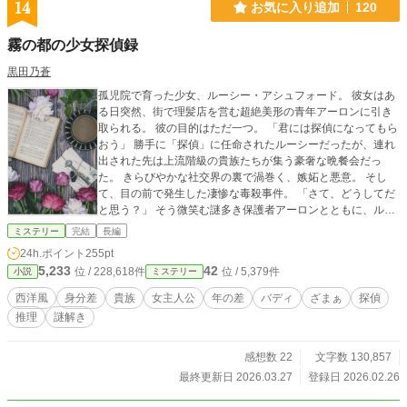
14
お気に入り追加
120
霧の都の少女探偵録
黒田乃蒼
孤児院で育った少女、ルーシー・アシュフォード。 彼女はあ
る日突然、街で理髪店を営む超絶美形の青年アーロンに引き
取られる。 彼の目的はただ一つ。 「君には探偵になってもら
おう」 勝手に「探偵」に任命されたルーシーだったが、連れ
出された先は上流階級の貴族たちが集う豪奢な晩餐会だっ
た。 きらびやかな社交界の裏で渦巻く、嫉妬と悪意。 そし
て、目の前で発生した凄惨な毒殺事件。 「さて、どうしてだ
と思う？」 そう微笑む謎多き保護者アーロンとともに、ルー
シーは探偵小説の知識（と少しのハッタリ）を武器に、事件
ミステリー
完結
長編
の真相へと迫っていく。
24h.ポイント
255pt
5,233
42
位 / 228,618件
位 / 5,379件
小説
ミステリー
西洋風
身分差
貴族
女主人公
年の差
バディ
ざまぁ
探偵
推理
謎解き
感想数 22
文字数 130,857
最終更新日 2026.03.27
登録日 2026.02.26