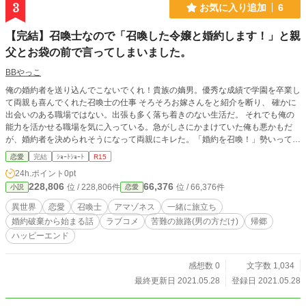
3
お気に入り追加
6
【完結】召喚士なので「召喚した令嬢と婚約します！」と親
父とお袋の前で言ってしまいました。
BBやっこ
俺の婚約者を送り込んでこないでくれ！貴族の嫡男。優秀な成績で学園を卒業し
て両親も喜んでくれた召喚士の仕事 そろそろお嫁さんをと紹介を断り、 確かに
出会いのある職場ではない。出張も多く落ち着きのない生活だ。 それでも俺の
能力を活かせる職場を気に入っている。急がしさにかまけていた俺も悪かもだ
が、婚約者を決められそうになって両親にキレた。「婚約を召喚！」勢いって怖
いな。
恋愛
完結
ｼｮｰﾄｼｮｰﾄ
R15
24h.ポイント
0pt
228,806
66,376
位 / 228,806件
位 / 66,376件
小説
恋愛
異世界
恋愛
召喚士
アマゾネス
一緒に旅立ち
婚約破棄から始まる話
ラブコメ
苦難の旅路(男の方だけ)
帰郷
ハッピーエンド
感想数 0
文字数 1,034
最終更新日 2021.05.28
登録日 2021.05.28