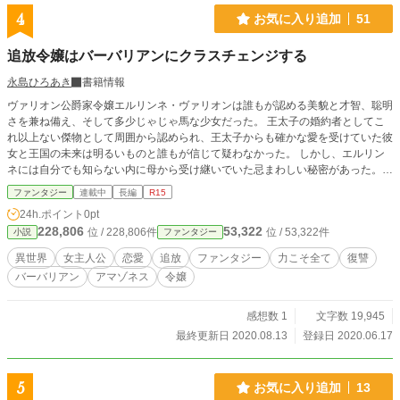
4
お気に入り追加
51
追放令嬢はバーバリアンにクラスチェンジする
永島ひろあき
書籍情報
ヴァリオン公爵家令嬢エルリンネ・ヴァリオンは誰もが認める美貌と才智、聡明
さを兼ね備え、そして多少じゃじゃ馬な少女だった。 王太子の婚約者としてこ
れ以上ない傑物として周囲から認められ、王太子からも確かな愛を受けていた彼
女と王国の未来は明るいものと誰もが信じて疑わなかった。 しかし、エルリン
ネには自分でも知らない内に母から受け継いでいた忌まわしい秘密があった。
その秘密が暴かれた時、エルリンネは公爵家令嬢としての身分を剥奪され、婚約
ファンタジー
連載中
長編
R15
を破棄され、王国から追放されてしまう。さらには何者かに命まで狙われる始
24h.ポイント
0pt
末。 自分には非が無いにも関わらず次々と襲い来る不幸と理不尽に、ついにエ
228,806
53,322
位 / 228,806件
位 / 53,322件
小説
ファンタジー
ルリンネの我慢が限界を迎えた時、彼女は自分を陥れた誰かへ復讐を誓うのだっ
た。
異世界
女主人公
恋愛
追放
ファンタジー
力こそ全て
復讐
バーバリアン
アマゾネス
令嬢
感想数 1
文字数 19,945
最終更新日 2020.08.13
登録日 2020.06.17
5
お気に入り追加
13