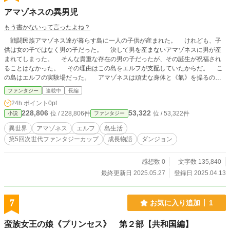
アマゾネスの異男児
もう書かないって言ったよね？
戦闘民族アマゾネス達が暮らす島に一人の子供が産まれた。 けれども、子
供は女の子ではなく男の子だった。 決して男を産まないアマゾネスに男が産
まれてしまった。 そんな貴重な存在の男の子だったが、その誕生が祝福され
ることはなかった。 その理由はこの島をエルフが支配していたからだ。 こ
の島はエルフの実験場だった。 アマゾネスは頑丈な身体と《氣》を操るのが
得意な種族だ。 エルフは打たれ弱いが高い《魔力》と長い《寿命》を持つ種
ファンタジー
連載中
長編
族だ。 エルフの狙いは氣と魔力を操り、強い身体と長い寿命を持つ新しいエ
24h.ポイント
0pt
ルフ——【ハイエルフ】の誕生だった。
228,806
53,322
位 / 228,806件
位 / 53,322件
小説
ファンタジー
異世界
アマゾネス
エルフ
島生活
第5回次世代ファンタジーカップ
成長物語
ダンジョン
感想数 0
文字数 135,840
最終更新日 2025.05.27
登録日 2025.04.13
7
お気に入り追加
1
蛮族女王の娘《プリンセス》 第２部【共和国編】