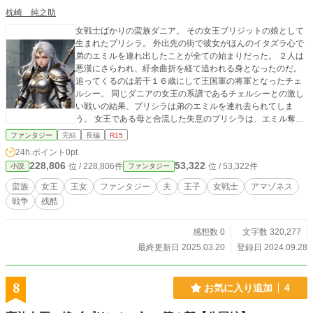
枕崎 純之助
女戦士ばかりの蛮族ダニア。 その女王ブリジットの娘として
生まれたプリシラ。 外出先の街で彼女がほんのイタズラ心で
弟のエミルを連れ出したことが全ての始まりだった。 ２人は
悪漢にさらわれ、紆余曲折を経て追われる身となったのだ。
追ってくるのは若干１６歳にして王国軍の将軍となったチェ
ルシー。 同じダニアの女王の系譜であるチェルシーとの激し
い戦いの結果、プリシラは弟のエミルを連れ去られてしま
う。 女王である母と合流した失意のプリシラは、エミル奪還
作戦の捜索隊に参加するべく名乗りを上げるのだった。 蛮族
ファンタジー
完結
長編
R15
女王の娘が繰り広げる次世代の物語。 大河ファンタジー第二
24h.ポイント
0pt
幕。 若さゆえの未熟さに苦しみながらも、多くの人との出会
228,806
53,322
位 / 228,806件
位 / 53,322件
小説
ファンタジー
いを経て成長していく少女と少年の行く末やいかに……。
蛮族
女王
王女
ファンタジー
夫
王子
女戦士
アマゾネス
戦争
残酷
感想数 0
文字数 320,277
最終更新日 2025.03.20
登録日 2024.09.28
8
お気に入り追加
4