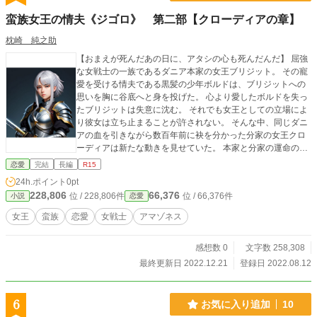
蛮族女王の情夫《ジゴロ》 第二部【クローディアの章】
枕崎 純之助
【おまえが死んだあの日に、アタシの心も死んだんだ】 屈強
な女戦士の一族であるダニア本家の女王ブリジット。 その寵
愛を受ける情夫である黒髪の少年ボルドは、ブリジットへの
思いを胸に谷底へと身を投げた。 心より愛したボルドを失っ
たブリジットは失意に沈む。 それでも女王としての立場によ
り彼女は立ち止まることが許されない。 そんな中、同じダニ
アの血を引きながら数百年前に袂を分かった分家の女王クロ
ーディアは新たな動きを見せていた。 本家と分家の運命の糸
は複雑に絡み合い、混迷の時代が訪れようとしていた。 愛す
恋愛
完結
長編
R15
る者を失ったブリジットは再び希望の光を見出すことが出来
24h.ポイント
0pt
るのだろうか。 前作 蛮族女王の情夫《ジゴロ》 第一部【ブ
228,806
66,376
位 / 228,806件
位 / 66,376件
小説
恋愛
リジットの章】 https://www.alphapolis.co.jp/novel/54029439
0/901594170
女王
蛮族
恋愛
女戦士
アマゾネス
感想数 0
文字数 258,308
最終更新日 2022.12.21
登録日 2022.08.12
6
お気に入り追加
10