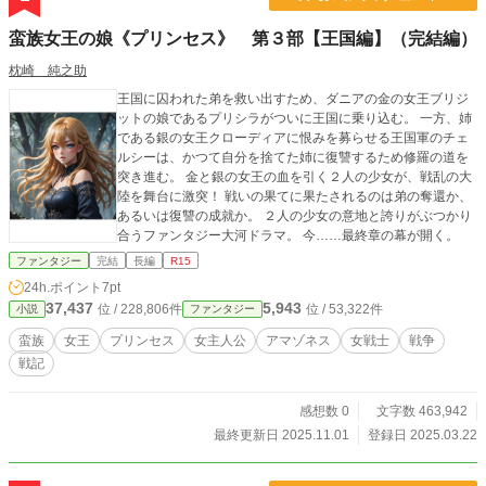
蛮族女王の娘《プリンセス》 第３部【王国編】（完結編）
枕崎 純之助
王国に囚われた弟を救い出すため、ダニアの金の女王ブリジ
ットの娘であるプリシラがついに王国に乗り込む。 一方、姉
である銀の女王クローディアに恨みを募らせる王国軍のチェ
ルシーは、かつて自分を捨てた姉に復讐するため修羅の道を
突き進む。 金と銀の女王の血を引く２人の少女が、戦乱の大
陸を舞台に激突！ 戦いの果てに果たされるのは弟の奪還か、
あるいは復讐の成就か。 ２人の少女の意地と誇りがぶつかり
合うファンタジー大河ドラマ。 今……最終章の幕が開く。
ファンタジー
完結
長編
R15
24h.ポイント
7pt
37,437
5,943
位 / 228,806件
位 / 53,322件
小説
ファンタジー
蛮族
女王
プリンセス
女主人公
アマゾネス
女戦士
戦争
戦記
感想数 0
文字数 463,942
最終更新日 2025.11.01
登録日 2025.03.22