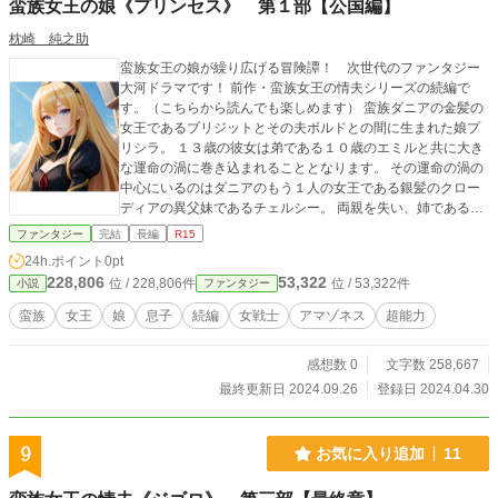
蛮族女王の娘《プリンセス》 第１部【公国編】
枕崎 純之助
蛮族女王の娘が繰り広げる冒険譚！ 次世代のファンタジー
大河ドラマです！ 前作・蛮族女王の情夫シリーズの続編で
す。（こちらから読んでも楽しめます） 蛮族ダニアの金髪の
女王であるブリジットとその夫ボルドとの間に生まれた娘プ
リシラ。 １３歳の彼女は弟である１０歳のエミルと共に大き
な運命の渦に巻き込まれることとなります。 その運命の渦の
中心にいるのはダニアのもう１人の女王である銀髪のクロー
ディアの異父妹であるチェルシー。 両親を失い、姉であるク
ローディアに見捨てられたと恨むチェルシーは全てを壊す破
ファンタジー
完結
長編
R15
壊者となって プリシラの前に立ちはだかります。 蛮族ダニア
24h.ポイント
0pt
の次世代を担う少女たちの新たな物語をご堪能下さい！
228,806
53,322
位 / 228,806件
位 / 53,322件
小説
ファンタジー
蛮族
女王
娘
息子
続編
女戦士
アマゾネス
超能力
感想数 0
文字数 258,667
最終更新日 2024.09.26
登録日 2024.04.30
9
お気に入り追加
11