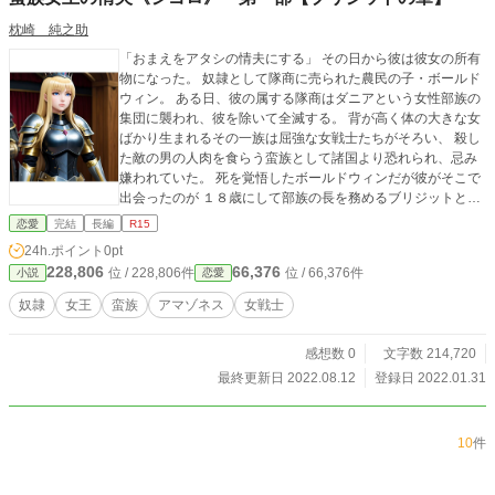
枕崎 純之助
「おまえをアタシの情夫にする」 その日から彼は彼女の所有
物になった。 奴隷として隊商に売られた農民の子・ボールド
ウィン。 ある日、彼の属する隊商はダニアという女性部族の
集団に襲われ、彼を除いて全滅する。 背が高く体の大きな女
ばかり生まれるその一族は屈強な女戦士たちがそろい、 殺し
た敵の男の人肉を食らう蛮族として諸国より恐れられ、忌み
嫌われていた。 死を覚悟したボールドウィンだが彼がそこで
出会ったのが １８歳にして部族の長を務めるブリジットとい
う若き女王だった。 前女王の娘である彼女はボールドウィン
恋愛
完結
長編
R15
を見ると突如として宣言した。 「この男を連れ帰り、我が情
24h.ポイント
0pt
夫とする」 その日から、哀れな奴隷少年だったボールドウィ
228,806
66,376
位 / 228,806件
位 / 66,376件
小説
恋愛
ンは蛮族女王ブリジットの所有物となったのだった。
奴隷
女王
蛮族
アマゾネス
女戦士
感想数 0
文字数 214,720
最終更新日 2022.08.12
登録日 2022.01.31
10
件