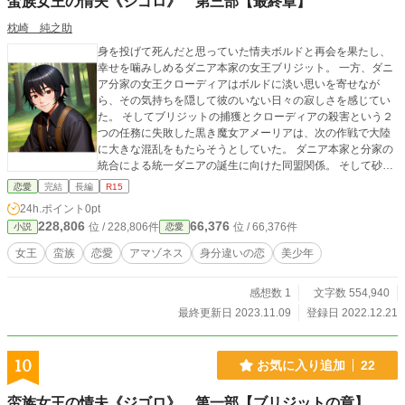
蛮族女王の情夫《ジゴロ》 第三部【最終章】
枕崎 純之助
身を投げて死んだと思っていた情夫ボルドと再会を果たし、
幸せを噛みしめるダニア本家の女王ブリジット。 一方、ダニ
ア分家の女王クローディアはボルドに淡い思いを寄せなが
ら、その気持ちを隠して彼のいない日々の寂しさを感じてい
た。 そしてブリジットの捕獲とクローディアの殺害という２
つの任務に失敗した黒き魔女アメーリアは、次の作戦で大陸
に大きな混乱をもたらそうとしていた。 ダニア本家と分家の
統合による統一ダニアの誕生に向けた同盟関係。 そして砂漠
島の軍勢。 いくつもの勢力が各自の思惑を持って動きを進め
恋愛
完結
長編
R15
る中、緊張状態にあった王国と公国の戦がついに始まろうと
24h.ポイント
0pt
していた。 大陸を包み込む重苦しい暗雲の中、黒髪術者《ダ
228,806
66,376
位 / 228,806件
位 / 66,376件
小説
恋愛
ークネス》としての力を深めるボルドは、愛する女王ブリジ
ットを守るため奔走することとなる。 奴隷少年と女王の出会
女王
蛮族
恋愛
アマゾネス
身分違いの恋
美少年
いから始まった物語はどのような結末を迎えるのだろうか。
完結編の幕が開く。
感想数 1
文字数 554,940
最終更新日 2023.11.09
登録日 2022.12.21
10
お気に入り追加
22
蛮族女王の情夫《ジゴロ》 第一部【ブリジットの章】