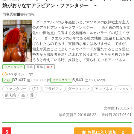
娘がおりなすアラビアン・ファンタジー ～
雨竜秀樹
書籍情報
ダークエルフの少年蟲使いとアマゾネスの奴隷戦士が主人
公のアラビアン・ダークファンタジー。 西と東の異なる文
化の中間地点に位置する交易都市エルカバラードの領主イヴ
ァ。 ダークエルフの少年である彼の地位は傀儡と仕立てあ
げられたものであり、実質的な権力はありません。ですが、
領主が死ぬことによりエルカバラードが混乱することを望む
勢力から暗殺者を送り込まれております。そろそろ権力を握
ろうと考えている時、奴隷として売られているアマゾネスの
ペルセネアを見つけて買い取るところから物語は始まりま
ファンタジー
完結
長編
R15
す。 男女比は７：３を目標にしております。 この話はダ
24h.ポイント
7pt
ークエルフの少年とアマゾネスの奴隷戦士の2人が交易都市エ
37,437
5,943
位 / 228,806件
位 / 53,322件
小説
ファンタジー
ルカバラードを舞台に活躍いたします。内容には蟲・奴隷・
略奪・拷問・虐殺など、非人道的、残虐なシーンが有ります
ファンタジー
領主
アラビアン
ダークエルフ
アマゾネス
ショタ
ので、苦手な方は読まれる際はご注意ください。
筋肉娘
蟲
爺
文字数 190,315
最終更新日 2019.08.22
登録日 2017.06.01
2
お気に入り追加
2