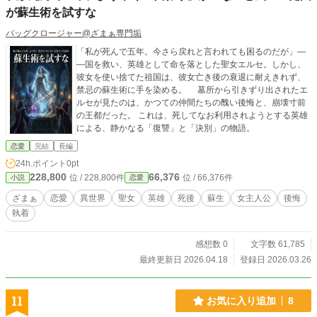
が蘇生術を試すな
バッグクロージャー@ざまぁ専門垢
「私が死んで五年。今さら戻れと言われても困るのだが」―
―国を救い、英雄として命を落とした聖女エルセ。しかし、
彼女を使い捨てた祖国は、彼女亡き後の衰退に耐えきれず、
禁忌の蘇生術に手を染める。 墓所から引きずり出されたエ
ルセが見たのは、かつての仲間たちの醜い後悔と、崩壊寸前
の王都だった。 これは、死してなお利用されようとする英雄
による、静かなる「復讐」と「決別」の物語。
恋愛
完結
長編
24h.ポイント
0pt
228,800
66,376
位 / 228,800件
位 / 66,376件
小説
恋愛
ざまぁ
恋愛
異世界
聖女
英雄
死後
蘇生
女主人公
後悔
執着
感想数 0
文字数 61,785
最終更新日 2026.04.18
登録日 2026.03.26
11
お気に入り追加
8