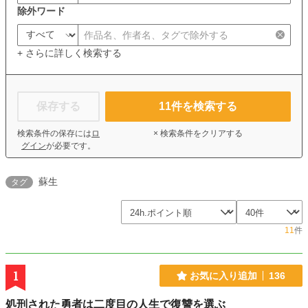
除外ワード
+ さらに詳しく検索する
保存する
11
件を検索する
検索条件の保存には
ロ
× 検索条件をクリアする
グイン
が必要です。
蘇生
タグ
11
件
1
お気に入り追加
136
処刑された勇者は二度目の人生で復讐を選ぶ