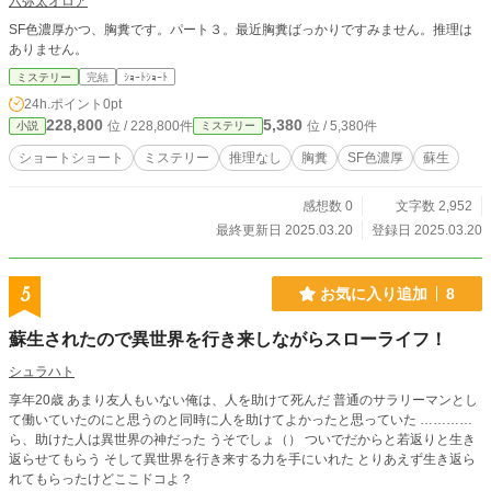
六弥太オロア
SF色濃厚かつ、胸糞です。パート３。最近胸糞ばっかりですみません。推理は
ありません。
ミステリー
完結
ｼｮｰﾄｼｮｰﾄ
24h.ポイント
0pt
228,800
5,380
位 / 228,800件
位 / 5,380件
小説
ミステリー
ショートショート
ミステリー
推理なし
胸糞
SF色濃厚
蘇生
感想数 0
文字数 2,952
最終更新日 2025.03.20
登録日 2025.03.20
5
お気に入り追加
8
蘇生されたので異世界を行き来しながらスローライフ！
シュラハト
享年20歳 あまり友人もいない俺は、人を助けて死んだ 普通のサラリーマンとし
て働いていたのにと思うのと同時に人を助けてよかったと思っていた …………
ら、助けた人は異世界の神だった うそでしょ（） ついでだからと若返りと生き
返らせてもらう そして異世界を行き来する力を手にいれた とりあえず生き返ら
れてもらったけどここドコよ？