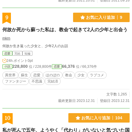
最終更新日 2021.10.01
登録日 2021.09.16
9
お気に入り追加
9
何故か死から蘇った私は、教会で起きて2人の少年と出会う
mkrn
何故か生き返った少女と、少年2人のお話
恋愛
完結
短編
24h.ポイント
0pt
228,800
66,376
位 / 228,800件
位 / 66,376件
小説
恋愛
異世界
蘇生
恋愛
ほのぼの
教会
少女
ラブコメ
ファンタジー
不思議
完結済
文字数 1,265
最終更新日 2023.12.31
登録日 2023.12.31
10
お気に入り追加
104
私が死んで五年、ようやく「代わり」がいないと気づいた国