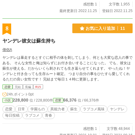
感想数 1
文字数 1,955
最終更新日 2022.11.25
登録日 2022.11.25
8
お気に入り追加
11
ヤンデレ彼女は蘇生持ち
僧侶A
ヤンデレは暴走するとすぐに相手の体を刺してしまう、何とも大変な恋人の事で
ある。 そんな女性と俺は知らずにお付き合いすることになった。 でも、彼女は
蘇生が使える。だからいくら刺されても生き返らせてくれます。 やったね！ヤ
ンデレと付き合っても生存ルート確定。 つまり自分の事をひたすら愛してくれ
るただの良い女性です！ 完結まで毎日１４時に更新します。
恋愛
完結
長編
R15
24h.ポイント
0pt
228,800
66,376
位 / 228,800件
位 / 66,376件
小説
恋愛
恋愛
日常
学園もの
異能力者
蘇生
ラブコメ風味
ヤンデレ
毎日投稿
ラブコメ
青春
感想数 1
文字数 48,944