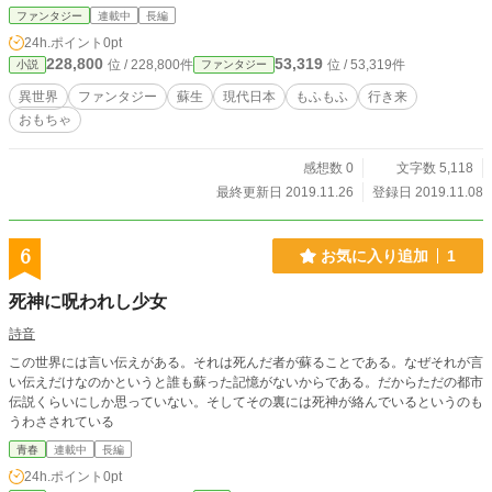
ファンタジー
連載中
長編
24h.ポイント
0pt
228,800
53,319
位 / 228,800件
位 / 53,319件
小説
ファンタジー
異世界
ファンタジー
蘇生
現代日本
もふもふ
行き来
おもちゃ
感想数 0
文字数 5,118
最終更新日 2019.11.26
登録日 2019.11.08
6
お気に入り追加
1
死神に呪われし少女
詩音
この世界には言い伝えがある。それは死んだ者が蘇ることである。なぜそれが言
い伝えだけなのかというと誰も蘇った記憶がないからである。だからただの都市
伝説くらいにしか思っていない。そしてその裏には死神が絡んでいるというのも
うわさされている
青春
連載中
長編
24h.ポイント
0pt