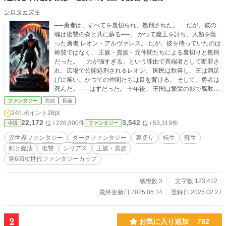
シロタカズキ
──勇者は、すべてを裏切られ、処刑された。 だが、彼の
魂は復讐の炎と共に蘇る──。 かつて魔王を討ち、人類を救
った勇者 レオン・アルヴァレス。 だが、彼を待っていたのは
称賛ではなく、 王族・貴族・元仲間たちによる裏切りと処刑
だった。 「力が強すぎる」という理由で異端者として断罪さ
れ、広場で公開処刑されるレオン。 国民は歓喜し、王は満足
げに笑い、かつての仲間たちは目を背ける。 そして、勇者は
死んだ。 ──はずだった。 十年後。 王国は繁栄の影で腐敗
し、裏切り者たちは安穏とした日々を送っていた。 しかし、
ファンタジー
完結
長編
そんな彼らの前に死んだはずの勇者が現れる。 「よくもま
24h.ポイント
28pt
あ、のうのうと生きていられたものだな」 これは、英雄では
22,172
3,542
位 / 228,800件
位 / 53,319件
小説
ファンタジー
なくなった男の復讐譚。 彼を裏切った王族、貴族、そしてか
つての仲間たちを絶望の淵に叩き落とすための第二の人生
異世界ファンタジー
ダークファンタジー
裏切り
転生
蘇生
が、いま始まる──。
剣と魔法
復讐
シリアス
王族・貴族
第6回次世代ファンタジーカップ
感想数 2
文字数 123,412
最終更新日 2025.05.14
登録日 2025.02.27
2
お気に入り追加
782