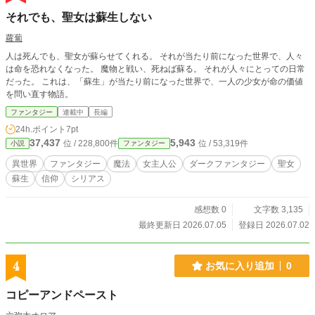
それでも、聖女は蘇生しない
蘿蔔
人は死んでも、聖女が蘇らせてくれる。 それが当たり前になった世界で、人々
は命を恐れなくなった。 魔物と戦い、死ねば蘇る。 それが人々にとっての日常
だった。 これは、「蘇生」が当たり前になった世界で、一人の少女が命の価値
を問い直す物語。
ファンタジー
連載中
長編
24h.ポイント
7pt
37,437
5,943
位 / 228,800件
位 / 53,319件
小説
ファンタジー
異世界
ファンタジー
魔法
女主人公
ダークファンタジー
聖女
蘇生
信仰
シリアス
感想数 0
文字数 3,135
最終更新日 2026.07.05
登録日 2026.07.02
4
お気に入り追加
0
コピーアンドペースト