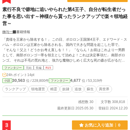
素行不良で僻地に追いやられた第4王子、自分が転生者だっ
た事を思い出す～神様から貰ったランクアップで楽々領地経
営～
榊与一
書籍情報
「貴様を王家から除名する！」 この日、ポロロン王国第4王子、エドワード・ス
パム・ポロロンは王家から除名される。 国内で大きな問題を起こした罪で。
「そんな！父上！どうかお考え直しを！！」 「ならん！お前はこれより一男爵
として、南部ボロンゴ一帯を領主として治めよ！これは決定事項だ」 南部ボロ
ンゴ。 それは不毛の荒れ地と、強力な魔物ひしめく広大な死の森が広がるだけ
の地だ。 元々流刑地であったそこに住まう住人は、罪人の子孫のみでSの数は1
ファンタジー
完結
長編
R15
00にも満たない。 「無理です！お慈悲を！！」 王家の血筋であるため裸一貫で
24h.ポイント
14pt
こそなかったが、そんな領地を真面に治める事など出来るはずもなく。 王家で
30,563
4,677
位 / 228,800件
位 / 53,319件
小説
ファンタジー
ぬくぬくと育ったエドワードに待っているのは、地獄の様な生活なのだから必死
に懇願するのも当然だ。 「ならん！この男を連れて行け！！」 だがその温情の
ランクアップ
領地運営
精霊
奴隷
追放
蘇生
異世界
訴えは聞き入れられる事はなく、第4王子は強制的に南部ボロンゴへと送られ
る。 「こんな場所でどうしろってんだ……」 領主館は手入れもされていない崩
感想数 30
文字数 308,818
れかけの幽霊屋敷。 従者は一人もおらず。 領内唯一の村は、悪天候続きの影響
で今年を越す事も出来るか分からない有様。 こんな場所をどう治めろというの
最終更新日 2025.05.30
登録日 2024.12.20
か？ そんな絶望的な状況の中、エドワードは唐突に思い出す。 自身が転生者で
ある事を。 そして転生時に、神から【ランクアップ】というチートを授かって
いた事を。 これは王家から捨てられた第4王子が、ゴミの様な領地を神から貰っ
3
お気に入り追加
0
た力で発展させていく物語。