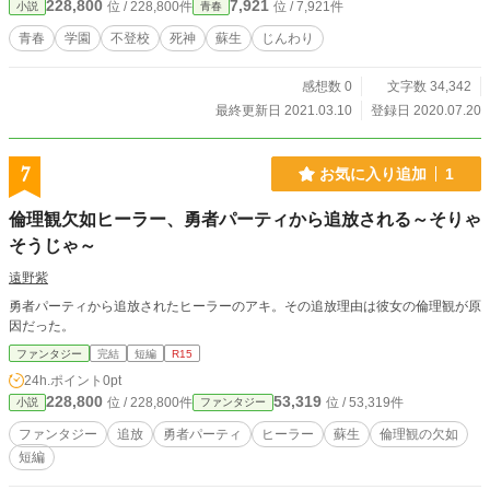
228,800
7,921
位 / 228,800件
位 / 7,921件
小説
青春
青春
学園
不登校
死神
蘇生
じんわり
感想数 0
文字数 34,342
最終更新日 2021.03.10
登録日 2020.07.20
7
お気に入り追加
1
倫理観欠如ヒーラー、勇者パーティから追放される～そりゃ
そうじゃ～
遠野紫
勇者パーティから追放されたヒーラーのアキ。その追放理由は彼女の倫理観が原
因だった。
ファンタジー
完結
短編
R15
24h.ポイント
0pt
228,800
53,319
位 / 228,800件
位 / 53,319件
小説
ファンタジー
ファンタジー
追放
勇者パーティ
ヒーラー
蘇生
倫理観の欠如
短編