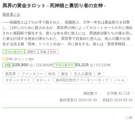
異界の黄金タロット - 死神猫と裏切り者の女神 -
雨井雪ノ介
――祇園悠人はプロの手で殺された。 祇園悠人、大学一年生は裏金取引を目撃
し、口封じのために殺されるが、異世界の神によってタロットカードの力と強化
された格闘術で蘇生する。新たな命を得た悠人には、悪徳政治家たちの魂を宿し
た者を討伐する使命が課せられた。 異世界で目覚めた悠人は、他人の魔力を強
化する語る猫「死神」リリスと出会い、共に旅をする。彼らは「異世界階段」と
いうダンジョンを探索しながら、力を増強し、新たな技術とタロットカードの力
ファンタジー
連載中
長編
R15
を手に入れていく。途中、魔法学者である兄を探す魔法使いアイラが仲間に加わ
24h.ポイント
0pt
る。 悪徳政治家たちの背後には「十一人の勇者」と「悪徳たる女神」が存在
228,800
53,319
位 / 228,800件
位 / 53,319件
小説
ファンタジー
し、異世界の均衡を破壊しようとしている。悠人は知恵と力を駆使して強敵に立
ち向かい、使命を果たすために力と技術を高めていく。 ――全ての答えは、階
異世界
ファンタジー
転生
蘇生
主人公最強
神
段を下りた先に。悠人と仲間たちの運命が、いま動き出す。
タロットカード
タロット
第4回次世代ファンタジーカップ
バトル
感想数 0
文字数 82,718
最終更新日 2024.05.30
登録日 2024.05.16
11
件