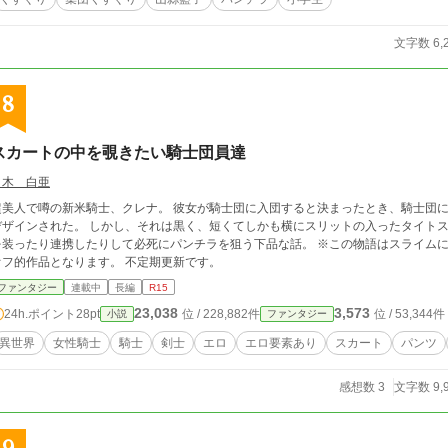
文字数 6,
8
スカートの中を覗きたい騎士団員達
白木 白亜
で噂の新米騎士、クレナ。 彼女が騎士団に入団すると決まったとき、騎士団には女性用の制服がなく、クレナ専用にわざわざ
た。 しかし、それは黒く、短くてしかも横にスリットの入ったタイトスカートで…… そんな中で、いろんな団員が偶然
装ったり連携したりして必死にパンチラを狙う下品な話。 ※この物語はスライムにマッサージされて絶頂しまくる女の話のスピン
オフ的作品となります。 不定期更新です。
ファンタジー
連載中
長編
R15
23,038
3,573
24h.ポイント
28pt
位 / 228,882件
位 / 53,344件
小説
ファンタジー
異世界
女性騎士
騎士
剣士
エロ
エロ要素あり
スカート
パンツ
感想数 3
文字数 9,