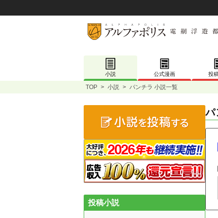
小説
公式漫画
投
TOP
>
小説
>
パンチラ 小説一覧
パ
投稿小説