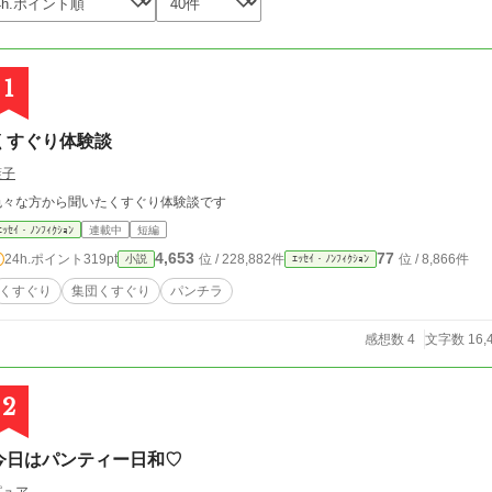
1
くすぐり体験談
藍子
色々な方から聞いたくすぐり体験談です
ｴｯｾｲ・ﾉﾝﾌｨｸｼｮﾝ
連載中
短編
4,653
77
24h.ポイント
319pt
位 / 228,882件
位 / 8,866件
小説
ｴｯｾｲ・ﾉﾝﾌｨｸｼｮﾝ
くすぐり
集団くすぐり
パンチラ
感想数 4
文字数 16,
2
今日はパンティー日和♡