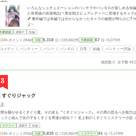
ピュア
いろんなシュチュエーションのパンチラやパンモロが楽しめる短編集✨ 本編のおまけではパンティー評論
た世界線の崇道鳴志(＊聖女戦士ピュアレディーに登場するキャラ
💕 番外編では本編では分からなかったキャラの秘密が明らかに⁈ サービス編は何かの記録を達成した時に投稿する
よ✨
大衆娯楽
連載中
短編
5,318
67
24h.ポイント
284pt
位 / 228,882件
位 / 6,075件
小説
大衆娯楽
コメディ
パンティー
パンツ
パンモロ
日常
短編
パンティー評論
感想数 0
文字数 49,
3
くすぐりジャック
藍子
世間を騒がせるくすぐり魔。その名も〝くすぐりジャック〟 その男の恐るべき能力は
ャックと組んで女の子をくすぐる男達が続出？！ 史上初のくすぐりミステリー小説（
ミステリー
連載中
短編
5,835
41
24h.ポイント
255pt
位 / 228,882件
位 / 5,378件
小説
ミステリー