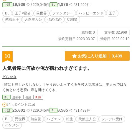
19,936
4,976
位 / 229,045件
位 / 31,499件
小説
BL
BL
王子×従者
異世界
ファンタジー
ハッピーエンド
王子
俺様王子
天然主人公
ほのぼの
幼馴染
感想数 0
文字数 32,968
最終更新日 2023.03.07
登録日 2023.02.19
10
お気に入り追加
3,439
人気者達に何故か俺が構われすぎてます。
どらやき
｢誰にも渡したりしない。｣ そう言いよってくる学校人気者達は、主人公ではな
く俺という悪役に声を掛けてくる。
BL
連載中
長編
R18
24h.ポイント
21pt
25,601
6,565
位 / 229,045件
位 / 31,499件
小説
BL
BL
異世界
無自覚
ハピエン
転生
天然主人公
ツンデレ受け
イケメン