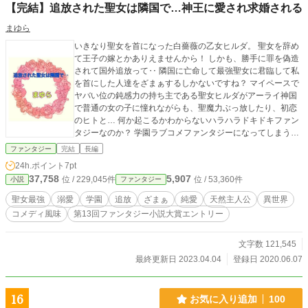
【完結】追放された聖女は隣国で…神王に愛され求婚される
まゆら
いきなり聖女を首になった白薔薇の乙女ヒルダ。 聖女を辞め
て王子の嫁とかありえませんから！ しかも、勝手に罪を偽造
されて国外追放って‥ 隣国に亡命して最強聖女に君臨して私
を首にした人達をざまぁするしかないですね？ マイペースで
ヤバい位の鈍感力の持ち主である聖女ヒルダがアーライ神国
で普通の女の子に憧れながらも、聖魔力ぶっ放したり、初恋
のヒトと… 何か起こるかわからないハラハラドキドキファン
タジーなのか？ 学園ラブコメファンタジーになってしまうの
か？ 私、今日から魔王になります！とコラボ中です！ 新人魔
ファンタジー
完結
長編
王様がイケメンの側近達とのんびり魔界で暮らしているお話
24h.ポイント
7pt
です。 そんな魔界にいきなりラハルト達が迷い込んだら…
37,758
5,907
位 / 229,045件
位 / 53,360件
小説
ファンタジー
聖女最強
溺愛
学園
追放
ざまぁ
純愛
天然主人公
異世界
コメディ風味
第13回ファンタジー小説大賞エントリー
文字数 121,545
最終更新日 2023.04.04
登録日 2020.06.07
16
お気に入り追加
100