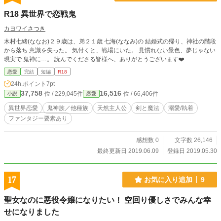
R18 異世界で恋戦鬼
カヨワイさつき
木村七緒(ななお)２９歳は、弟２１歳 七海(ななみ)の 結婚式の帰り、神社の階段
から落ち 意識を失った。 気付くと、戦場にいた。 見慣れない景色、夢じゃない
現実で 鬼神に…。 読んでくださる皆様へ、ありがとうございます❤️
恋愛
完結
短編
R18
24h.ポイント
7pt
37,758
16,516
位 / 229,045件
位 / 66,406件
小説
恋愛
異世界恋愛
鬼神族／他種族
天然主人公
剣と魔法
溺愛/執着
ファンタジー要素あり
感想数 0
文字数 26,146
最終更新日 2019.06.09
登録日 2019.05.30
17
お気に入り追加
9
聖女なのに悪役令嬢になりたい！ 空回り優しさでみんな幸
せになりました