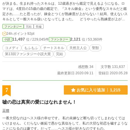
が決まる。生まれ持ったスキルは、12歳過ぎから鑑定で見えるようになる。ロ
マドは、4度目の15歳の歳の鑑定で、『スキル錬金』という優秀なスキルだと鑑
定され……たと思ったが、錬金とつくが熟練度が上がらない！結局、使えないス
キルとして一般スキル扱いとなってしまった。 どうやったら熟練度が上がる
んだと思っていたところで、熟練度の上げ方を発見！ スキルの扱いを錬金に
ファンタジー
完結
長編
してもらおうとするも却下された為、仕方なくあきらめた。だが、ふと「作成条
24h.ポイント
92pt
件」という文字が目の前に見えて、その条件を達してみると、新しいスキルをゲ
11,497
2,121
位 / 229,045件
位 / 53,360件
小説
ファンタジー
ットした！ 天然ロマドと、タメで先輩のユイジュの突っ込みと、チェトの可
愛さ（ロマドの主観）で織りなす、スキルと笑いのアドベンチャー。
コメディ
もふもふ
チートスキル
天然主人公
聖獣
第13回ファンタジー小説大賞
完結
感想数 34
文字数 131,637
最終更新日 2020.09.11
登録日 2020.05.28
7
お気に入り追加
1,215
嘘の恋は真実の愛にはなれません！
豆狸
一番大切なのはヘスス様の幸せです。 私の未練など断ち切ってしまわなくては
いけません。くだらない嫉妬で愚かな真似をして、私の大切な初恋を穢すような
ことになるのは嫌です。だって……ヘスス様が好きなのですもの。