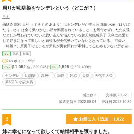
周りが幼馴染をヤンデレという（どこが？）
ヨミ
幼馴染 隙杉 天利 （すきすぎ あまり）はヤンデレだが主人公 花畑 水華（はなば
た すいか）は全く気づかない所か溺愛されていることにも気付かずに ただ友達
だとしか思われていないと思い込んで悩んでいる超天然鈍感男子 天利に恋愛と
して好きになって欲しいと頑張るが全然効いていないと思っている。 可愛い
（綺麗？）系男子でモテるが天利が男女問わず牽制してるためモテない所か自分
が普通以下の顔だと思っている 天利は時折アピールする水華に対して好きすぎ
BL
完結
短編
て理性の糸が切れそうになるが、なんとか保ち普段から好きすぎで悶え苦しんで
24h.ポイント
99pt
いる。 水華はアピールしてるつもりでも普段の天然の部分でそれ以上のことを
11,052
2,525
位 / 229,045件
位 / 31,499件
小説
BL
しているので何しても天然故の行動だと思われてる。 イケメンで物凄くモテる
が水華に初めては全て捧げると内心勝手に誓っているが水華としかやりたいと思
ヤンデレ
幼馴染
高校生
溺愛
鈍感
天然
天然主人公
わないので、どんなに迫られようと見向きもしない、少し女嫌いで女子や興味、
第6回BL小説大賞
どうでもいい人物に対してはすごく冷たい、水華命の水華LOVEで水華のお願い
なら何でも叶えようとする 好きになって貰えるよう努力すると同時に好き好き
アピールしているが気づかれず何年も続けている内に気づくとヤンデレとかして
感想数 2
文字数 20,921
いた 自分でもヤンデレだと気づいているが治すつもりは微塵も無い そんな2人
最終更新日 2022.08.04
登録日 2018.10.30
の両片思い、もう付き合ってんじゃないのと思うような、じれ焦れイチャラブな
恋物語
5
お気に入り追加
1,022
妹に幸せになって欲しくて結婚相手を譲りました。