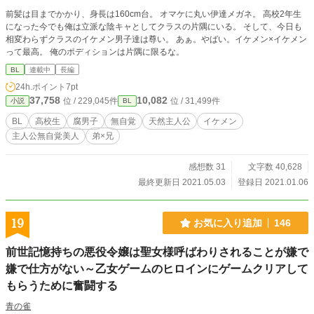
前髪は目までかかり、身長は160cm台。 オマケに丸い伊達メガネ。 高校2年生
になった今でも俺は立派な陰キャとしてクラスの片隅にいる。 そして、今日も
相変わらずクラスのイケメン男子達は尊い。 あぁ。やばい。イケメン×イケメン
って最高。 俺のポディションは片隅に限るな。
BL
連載中
長編
24h.ポイント
7pt
37,758
10,082
位 / 229,045件
位 / 31,499件
小説
BL
BL
高校生
腐男子
無自覚
天然主人公
イケメン
主人公無自覚美人
弟×兄
感想数 31
文字数 40,628
最終更新日 2021.05.03
登録日 2021.01.06
19
お気に入り追加
146
前世記憶持ちの悪役令嬢は聖女様呼ばわりされることが嫌で
嫌で仕方がない～乙女ゲームのヒロインにゲームクリアして
もらうために奮闘する
青の雀