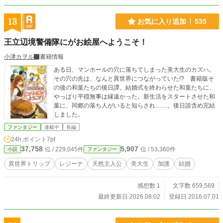
13
お気に入り追加
535
王立辺境警備隊にがお絵屋へようこそ！
小津カヲル
書籍情報
ある日、マンホールの穴に落ちてしまった美大生のカズハ。
その穴の先は、なんと異世界につながっていた!? 書籍版そ
の後の和葉たちの後日譚。結婚式を終わらせた和葉たちに、
やっぱり平穏無事は縁遠かった。新生活をスタートさせた和
葉に、同郷の落ち人がいると知らされ……。後日談含め完結
しました。
ファンタジー
連載中
長編
24h.ポイント
7pt
37,758
5,907
位 / 229,045件
位 / 53,360件
小説
ファンタジー
異世界トリップ
レジーナ
天然主人公
美大生
加護
結婚
感想数 1
文字数 659,569
最終更新日 2026.08.02
登録日 2016.07.01