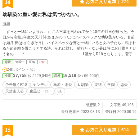
14
お気に入り追加
274
幼馴染の重い愛に私は気づかない。
海瀬
「ずっと一緒にいようね。」 この言葉を言われてから10年の月日が経った。今
日から高校1年生の天川 詩(あまかわうた)はハイスペックな幼馴染がいる。名前
は如月 蒼(きさらぎそう)。ハイスペックな蒼と一緒にいると女の子たちに睨まれ
るため距離を置こうとする詩。それに対し、離れたくない蒼は詩にお仕置きとい
う名の……？ ━━━━━━━━━━━━━━━ 1話からR18となります。苦手な
方はタグで判断してください。R18は予告無く入ります。
恋愛
連載中
長編
R18
24h.ポイント
7pt
37,758
16,516
位 / 229,045件
位 / 66,406件
小説
恋愛
予告無くR18
ヤンデレ
執着・溺愛
幼馴染
束縛
学園
恋愛
天然主人公
腹黒ヒーロー
GL
感想数 2
文字数 49,196
最終更新日 2023.03.13
登録日 2020.09.19
15
お気に入り追加
614