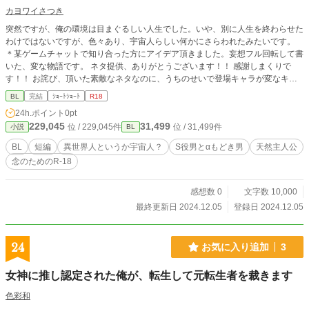
カヨワイさつき
突然ですが、俺の環境は目まぐるしい人生でした。いや、別に人生を終わらせた
わけではないですが、色々あり、宇宙人らしい何かにさらわれたみたいです。
＊某ゲームチャットで知り合った方にアイデア頂きました。妄想フル回転して書
いた、変な物語です。 ネタ提供、ありがとうございます！！ 感謝しまくりで
す！！ お詫び、頂いた素敵なネタなのに、うちのせいで登場キャラが変なキャ
ラになりました。 申し訳ございませんm(_ _)mぺこ
BL
完結
ｼｮｰﾄｼｮｰﾄ
R18
24h.ポイント
0pt
229,045
31,499
位 / 229,045件
位 / 31,499件
小説
BL
BL
短編
異世界人というか宇宙人？
S役男とαもどき男
天然主人公
念のためのR-18
感想数 0
文字数 10,000
最終更新日 2024.12.05
登録日 2024.12.05
24
お気に入り追加
3
女神に推し認定された俺が、転生して元転生者を裁きます
色彩和