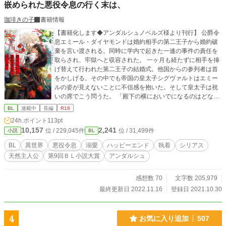
嵌められた悪役令息の行く末は、
珈琲きの子
書籍情報
【書籍化します◆アンダルシュノベルズ様より刊行】 公爵令
息エミール・ダイヤモンドは婚約相手の第二王子から婚約破
棄を言い渡される。同時に学内で起きた一連の事件の責任を
取らされ、牢獄へと収容された。 一ヶ月も経たずに相手を挿
げ替えて行われた第二王子の結婚式。他国からの参列者は首
をかしげる。その中でも帝国の皇太子シグヴァルトはエミー
ルの姿が見えないことに不信感を抱いた。そして皇太子は祝
いの席でこう問うた。 「殿下の横においでになるのはどなた
ですか？」と。 帝国皇太子のシグヴァルトと、悪役令息に仕
BL
連載中
長編
R18
立て上げられたエミールのこれからについて。 【タンザナイ
24h.ポイント
113pt
ト王国編】完結 【アレクサンドライト帝国編】完結 【精霊使
10,157
2,241
位 / 229,045件
位 / 31,499件
小説
BL
い編】連載中 ※web連載時と書籍では多少設定が変わってい
る点があります。
BL
異世界
悪役令息
溺愛
ハッピーエンド
執着
シリアス
天然主人公
第9回ＢＬ小説大賞
アンダルシュ
感想数 70
文字数 205,979
最終更新日 2022.11.16
登録日 2021.10.30
4
お気に入り追加
507