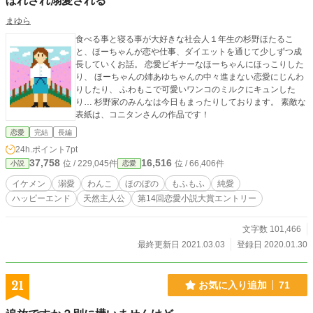
ぼれされ溺愛される
まゆら
食べる事と寝る事が大好きな社会人１年生の杉野ほたるこ
と、ほーちゃんが恋や仕事、ダイエットを通じて少しずつ成
長していくお話。 恋愛ビギナーなほーちゃんにほっこりした
り、 ほーちゃんの姉あゆちゃんの中々進まない恋愛にじんわ
りしたり、 ふわもこで可愛いワンコのミルクにキュンした
り… 杉野家のみんなは今日もまったりしております。 素敵な
表紙は、コニタンさんの作品です！
恋愛
完結
長編
24h.ポイント
7pt
37,758
16,516
位 / 229,045件
位 / 66,406件
小説
恋愛
イケメン
溺愛
わんこ
ほのぼの
もふもふ
純愛
ハッピーエンド
天然主人公
第14回恋愛小説大賞エントリー
文字数 101,466
最終更新日 2021.03.03
登録日 2020.01.30
21
お気に入り追加
71