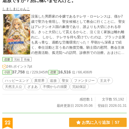
追放ですか？別に構いませんけど。
しましまにゃんこ
没落した男爵家の令嬢であるテレサ・ローレンスは、僅か7
歳で聖力を発現し、聖女候補として教会に行くことに。 聖女
はアレクシオス国の象徴であり、誰よりも大切にされる存
在。きっと大切にして貰えるからと、泣く泣く家族は離れ離
れに。 しかし、テレサを待ち受けていたのは、ブラック企業
も真っ青な、過酷な労働環境だった！ 早朝から深夜まで続
く、奉仕活動と言う名の無償労働。騎士団の慰問、教会主体
の慈善活動、孤児院への訪問、診療所での治療。おまけに薬
草園の管理まで！本来聖女候補全員がやるべき、ありとあら
恋愛
完結
長編
ゆる慈善行為を、たった一人でこなすことに。 睡眠時間が足
24h.ポイント
7pt
りず、しょっちゅう魔力切れを起こして倒れるテレサ。 し
37,758
16,516
位 / 229,045件
位 / 66,406件
小説
恋愛
かし、周囲はテレサを怠惰な聖女見習いと決めつけて、ます
ます冷遇していく。 そうして、ときは流れて10 年後。 「聖
ハッピーエンド
異世界
追放
聖女
ファンタジー
王太子
女失格、ですか？」 「お前は、聖女試験を受ける資格がない
天然主人公
ざまあ
不憫からの溺愛
完結保証
と判断された。荷物をまとめて出ていけ！」 「あ、はい。分
かりました」 今までの報酬として金貨3枚を渡され、体よく
教会を追い出されたテレサ。 「えっと、ローレンス男爵家領
感想数 1
文字数 55,192
にはどう帰ればいいのかしら……」 しかし、騎士団の皆に助
最終更新日 2026.05.06
登録日 2026.01.31
けられ、ようやく実家に辿り着いたセレナを待っていたの
は、想像以上に塩対応の双子の弟、レオンだった。 「今更ど
の面下げて戻ってきたんだ」 「うう、ごめんなさい。何でも
22
お気に入り追加
57
するので実家に置いていただけませんか？」 どこにも居場所