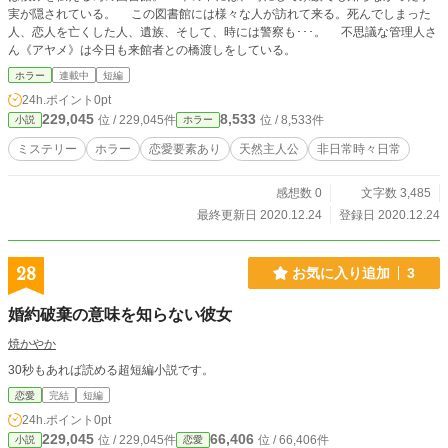
実が隠されている。 この図書館には様々な人が訪れて来る。死んでしまった
人、恋人を亡くした人、遺族、そして、時には警察も･･･。 不思議な管理人さ
ん《アヤメ》は今日も来館者との橋渡しをしている。
ホラー
連載中
短編
24h.ポイント
0pt
229,045
8,533
位 / 229,045件
位 / 8,533件
小説
ホラー
ミステリー
ホラー
恋愛要素あり
天然主人公
非日常時々日常
感想数 0
文字数 3,485
最終更新日 2020.12.24
登録日 2020.12.24
28
お気に入り追加
3
婚約破棄の意味を知らない彼女
焼かやか
30秒もあれば読める超短編小説です。
恋愛
完結
短編
24h.ポイント
0pt
229,045
66,406
位 / 229,045件
位 / 66,406件
小説
恋愛