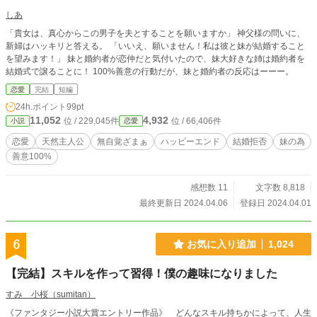
しあ
「貴女は、真心からこの男子を夫とすることを願いますか」 神父様の問いに、
新婦はハッキリと答える。 「いいえ、願いません！私は彼と妹が結婚すること
を望みます！」 妹と婚約者が恋仲だと気付いたので、妹大好きな姉は婚約者を
結婚式で譲ることに！ 100%善意の行動だが、妹と婚約者の反応はーーー。
恋愛
完結
短編
24h.ポイント
99pt
11,052
4,932
位 / 229,045件
位 / 66,406件
小説
恋愛
恋愛
天然主人公
無自覚ざまぁ
ハッピーエンド
結婚拒否
妹の為
善意100%
感想数 11
文字数 8,818
最終更新日 2024.04.06
登録日 2024.04.01
6
お気に入り追加
1,024
【完結】スキルを作って習得！僕の趣味になりました
すみ 小桜（sumitan）
《ファンタジー小説大賞エントリー作品》 どんなスキル持ちかによって、人生