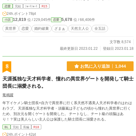
恋愛
完結
ｼｮｰﾄｼｮｰﾄ
R15
24h.ポイント
78pt
12,819
5,678
位 / 229,045件
位 / 66,406件
小説
恋愛
異世界
恋愛
婚約破棄
ざまぁ
天然主人公
全五話
文字数 8,574
最終更新日 2023.01.22
登録日 2023.01.18
8
お気に入り追加
1,044
天涯孤独な天才科学者、憧れの異世界ゲートを開発して騎士
団長に溺愛される。
竜鳴躍
年下イケメン騎士団長×自力で異世界に行く系天然不遇美人天才科学者のはわは
わラブ。 天涯孤独な天才科学者・須藤嵐は子どもの頃から憧れた異世界に行く
ため、別次元を開くゲートを開発した。 チートなし、チート級の頭脳はあ
り！？実は美人らしい主人公は保護した騎士団長に溺愛される。
BL
完結
長編
R18
24h.ポイント
42pt