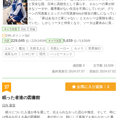
と安全な国、日本に高校生として暮らす。 エルシーの事が好
きなソータや、魔導書がない生活を不満にしていたが、グリ
ーンの写真集とエックスの写真家souが彼女の癒しになってい
た。 「家はあるけど家じゃない」とエルシーは孤独を感じ
ていた。 しかしソータと仲良くなり、ソータは夏休みに長野
の写真撮影旅行にエルシーを誘う。 エルシーは彼に世界旅行
キャラ文芸
完結
長編
の提案をすがー。 これはエルフの少女の成長記
24h.ポイント
0pt
229,045
5,639
位 / 229,045件
位 / 5,639件
小説
キャラ文芸
エルフ
魔法
天然主人公
天然ヒーロー
カメラ
世界旅行
成長もの
にやにや
現代
ハッピーエンド
感想数 0
文字数 19,509
最終更新日 2024.07.07
登録日 2024.07.02
27
お気に入り追加
2
眠った者達の図書館
日向 紫音
眠りについた人達が本を通して、伝えられなかった恋心や無念、そして、時に
は恨みを伝える為の図書館。 本の中には、時にして家族でも知らなかった事