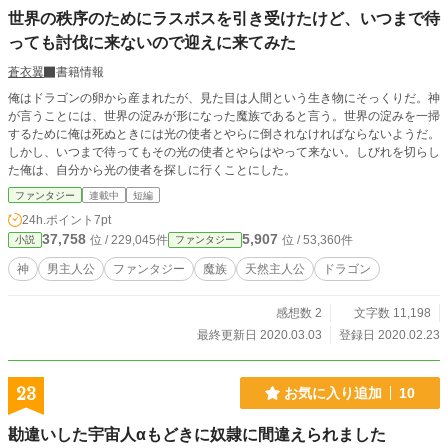
がないとしょんぼりするテレサ。けれど、実はテレサは、歴
世界の秩序のためにラスボスを引き受けたけど、いつまで待
代最強の能力を持つ聖女だったので、テレサが居なくなった
っても討伐に来ないので迎えに来てみた
ことで王都は大混乱。一方寂れていた領地はどんどん発展を
遂げていく。 誤解がとけて家族とも和解し、ようやく穏やか
蒼衣翼
書籍情報
に暮らせると思った矢先、今度は王太子ユリウスから魔物に
襲われた妹姫を助けてほしいと懇願される。 「お前たちがこ
俺はドラゴンの卵から産まれたが、見た目は人間という生き物にそっくりだ。神
いつにしたことを分かってるのか！」激怒するレオン。 テレ
が言うことには、世界の淀みが形になった魔族であると言う。世界の淀みを一掃
サが過酷な労働条件で長年搾取されていた上、教会を追い出
するために俺は死ぬときには光の使者とやらに倒されなければならないようだ。
されていた真実を知り、絶望するユリウス。しかし当のテレ
しかし、いつまで待ってもその光の使者とやらはやって来ない。しびれを切らし
サは、 「準備できました！さあ！急ぎましょう！」 と、お構
た俺は、自分から光の使者を探しに行くことにした。
いなし。 「こう言うやつなんだよ……」 めちゃくちゃ不憫な
ファンタジー
連載中
短編
環境で暮らしていた天然聖女が、桁違いの実力で周囲を分か
24h.ポイント
7pt
らせつつ、誤解を解いて全方向から愛されるお話です。 完結
37,758
5,907
保証。毎日1話更新で予約投稿済み。20時４０分更新。２７
位 / 229,045件
位 / 53,360件
小説
ファンタジー
日と28日は3話更新。
神
男主人公
ファンタジー
魔族
天然主人公
ドラゴン
感想数 2
文字数 11,198
最終更新日 2020.03.03
登録日 2020.02.23
23
お気に入り追加
10
勘違いした宇宙人αもどきに奴隷に間違えられました