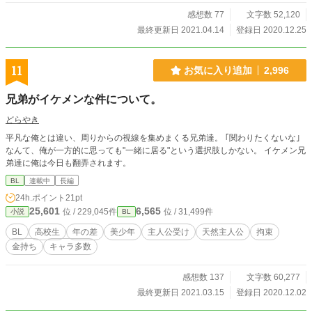
感想数 77
文字数 52,120
最終更新日 2021.04.14
登録日 2020.12.25
11
お気に入り追加
2,996
兄弟がイケメンな件について。
どらやき
平凡な俺とは違い、周りからの視線を集めまくる兄弟達。 ｢関わりたくないな｣
なんて、俺が一方的に思っても"一緒に居る"という選択肢しかない。 イケメン兄
弟達に俺は今日も翻弄されます。
BL
連載中
長編
24h.ポイント
21pt
25,601
6,565
位 / 229,045件
位 / 31,499件
小説
BL
BL
高校生
年の差
美少年
主人公受け
天然主人公
拘束
金持ち
キャラ多数
感想数 137
文字数 60,277
最終更新日 2021.03.15
登録日 2020.12.02