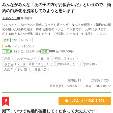
みんながみんな「あの子の方がお似合いだ」というので、婚
約の白紙化を提案してみようと思います
下菊みこと
書籍情報
ちょっとどころかだいぶ天然の入ったお嬢さんが、なんとか頑張って婚約の白紙
化を狙った結果のお話。 御都合主義のハッピーエンドです。 元鞘に戻ります。
ざまぁはうるさい外野に添えるだけ。 小説家になろう様でも投稿しています。
恋愛
完結
ｼｮｰﾄｼｮｰﾄ
24h.ポイント
1,150pt
1,170
680
位 / 229,045件
位 / 66,406件
小説
恋愛
恋愛
ハッピーエンド
異世界
元鞘に戻ります
ざまぁはうるさい外野に添えるだけ
婚約破棄しない
悪役令嬢？
悲恋？
身分差
天然主人公
感想数 19
文字数 3,720
最終更新日 2024.05.22
登録日 2024.05.22
2
お気に入り追加
766
殿下、いつでも婚約破棄してくださって大丈夫です！