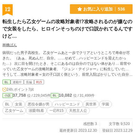
12
お気に入り追加
536
転生したら乙女ゲームの攻略対象者!?攻略されるのが嫌なの
で女装をしたら、ヒロインそっちのけで口説かれてるんです
けど…
林檎ぱん
病弱だった男子高校生。 乙女ゲームあと一歩でクリアというところで寿命が尽
きた。 （あぁ、死ぬんだ、自分。……せめて…ハッピーエンドを迎えたかっ
た…） 次に目を開けたとき、そこにあるのは自分のではない体があり… 前世や
っていた乙女ゲームの攻略対象者、『ジュン・テイジャー』に転生していた…
そうして…攻略対象者＝女の子口説く側という、前世入院ばかりしていた自分が
あの甘い言葉を吐けるわけもなく。 それならば、ただのモブになるために!!この
BL
連載中
長編
R15
顔面を隠すために女装をしちゃいましょう。 じゃあ、ヒロインは王子や暗殺者
24h.ポイント
7pt
やらまぁ他の攻略対象者にお任せしちゃいましょう。 ん…？いや待って!!ヒロイ
37,758
10,082
位 / 229,045件
位 / 31,499件
小説
BL
ンは自分じゃないからね!? ※ただいま修正につき、全てを非公開にしてから1話
ずつ投稿をしております
BL
女装
悪役令嬢が男
ハッピーエンド
異世界
学園
乙女ゲーム
溺愛/執着
一応R15
天然主人公
感想数 3
文字数 9,520
最終更新日 2023.12.30
登録日 2023.12.29