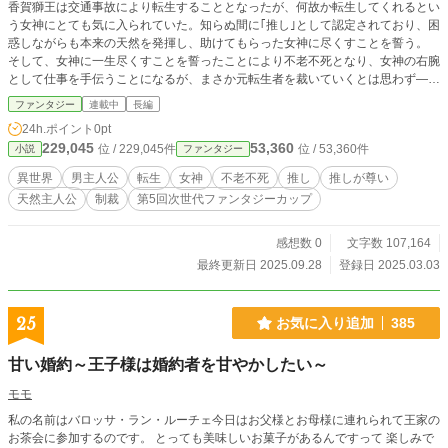
香賀獅王は交通事故により転生することとなったが、何故か転生してくれるとい
う女神にとても気に入られていた。知らぬ間に｢推し｣として認定されており、困
惑しながらも本来の天然を発揮し、助けてもらった女神に尽くすことを誓う。
そして、女神に一生尽くすことを誓ったことにより不老不死となり、女神の右腕
として仕事を手伝うことになるが、まさか元転生者を裁いていくとは思わず―
―。 天然で不老不死で推し認定されている青年、女神のために頑張って参りま
ファンタジー
連載中
長編
す！
24h.ポイント
0pt
229,045
53,360
位 / 229,045件
位 / 53,360件
小説
ファンタジー
異世界
男主人公
転生
女神
不老不死
推し
推しが尊い
天然主人公
制裁
第5回次世代ファンタジーカップ
感想数 0
文字数 107,164
最終更新日 2025.09.28
登録日 2025.03.03
25
お気に入り追加
385
甘い婚約～王子様は婚約者を甘やかしたい～
モモ
私の名前はバロッサ・ラン・ルーチェ今日はお父様とお母様に連れられて王家の
お茶会に参加するのです。 とっても美味しいお菓子があるんですって 楽しみで