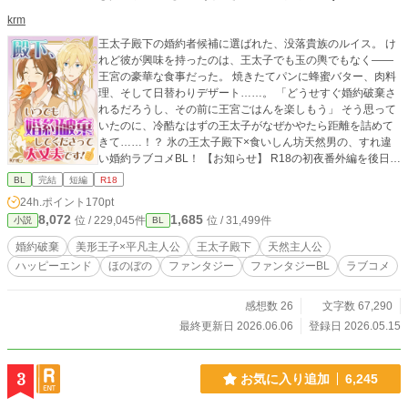
krm
王太子殿下の婚約者候補に選ばれた、没落貴族のルイス。 け
れど彼が興味を持ったのは、王太子でも玉の輿でもなく――
王宮の豪華な食事だった。 焼きたてパンに蜂蜜バター、肉料
理、そして日替わりデザート……。 「どうせすぐ婚約破棄さ
れるだろうし、その前に王宮ごはんを楽しもう」 そう思って
いたのに、冷酷なはずの王太子がなぜかやたら距離を詰めて
きて……！？ 氷の王太子殿下×食いしん坊天然男の、すれ違
い婚約ラブコメBL！ 【お知らせ】 R18の初夜番外編を後日投
稿予定です！ FANBOXにて先行公開中していますので、ひと
BL
完結
短編
R18
足先に読みたい方はそちらもぜひご利用いただけたら嬉しい
24h.ポイント
170pt
です。 https://krm.fanbox.cc/
8,072
1,685
位 / 229,045件
位 / 31,499件
小説
BL
婚約破棄
美形王子×平凡主人公
王太子殿下
天然主人公
ハッピーエンド
ほのぼの
ファンタジー
ファンタジーBL
ラブコメ
感想数 26
文字数 67,290
最終更新日 2026.06.06
登録日 2026.05.15
3
お気に入り追加
6,245