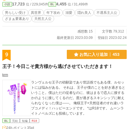
17,723
4,455
位 / 229,045件
位 / 31,499件
小説
BL
男らしい受け
異世界
年下攻め
溺愛
隠れ美人
不遇系主人公
ざまぁ要素あり
天然主人公
感想数 15
文字数 79,312
最終更新日 2023.03.09
登録日 2023.02.24
9
お気に入り追加
453
王子！今日こそ貴方様から逃げさせていただきます！
krm
ランヴェルセ王子の幼馴染であり世話係でもある僕、ルセッ
トには悩みがある。 それは、王子が僕のことを好き過ぎると
いうこと。僕はただの従者なのに、彼はまるで恋人に接する
かのように接してくるのだ。度が過ぎるスキンシップに耐え
られなくなった僕は――。 俺様王子×天然従者のすれ違いラ
ブコメディ！ハッピーエンドです。 *はR18です。 ムーンラ
イトノベルズにも投稿しています。
BL
完結
短編
R18
24h.ポイント
35pt