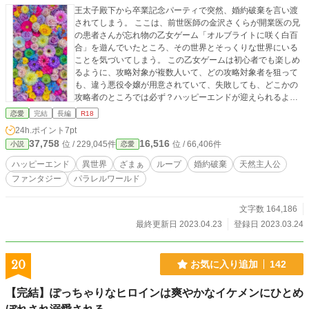
王太子殿下から卒業記念パーティで突然、婚約破棄を言い渡
されてしまう。 ここは、前世医師の金沢さくらが開業医の兄
の患者さんが忘れ物の乙女ゲーム「オルブライトに咲く白百
合」を遊んでいたところ、その世界とそっくりな世界にいる
ことを気づいてしまう。 この乙女ゲームは初心者でも楽しめ
るように、攻略対象が複数人いて、どの攻略対象者を狙って
も、違う悪役令嬢が用意されていて、失敗しても、どこかの
攻略者のところでは必ず？ハッピーエンドが迎えられるよう
なゲーム仕様になっている。 最初は、悪役令嬢として転生 次
恋愛
完結
長編
R18
の転生では、王子の婚約者とならない道を選び、平穏な学園
24h.ポイント
7pt
生活を送る予定だったが……溺愛ルート？ その次の転生で
37,758
16,516
位 / 229,045件
位 / 66,406件
小説
恋愛
は、
ハッピーエンド
異世界
ざまぁ
ループ
婚約破棄
天然主人公
ファンタジー
パラレルワールド
文字数 164,186
最終更新日 2023.04.23
登録日 2023.03.24
20
お気に入り追加
142
【完結】ぽっちゃりなヒロインは爽やかなイケメンにひとめ