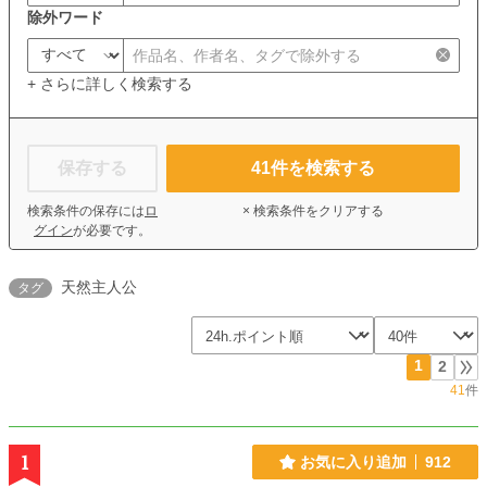
除外ワード
+ さらに詳しく検索する
保存する
41
件を検索する
検索条件の保存には
ロ
× 検索条件をクリアする
グイン
が必要です。
天然主人公
タグ
1
2
41
件
1
お気に入り追加
912