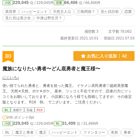
229,045
66,406
位 / 229,045件
位 / 66,406件
小説
恋愛
異世界
ハッピーエンド
天然主人公
三角関係？
見た目詐欺
恋愛
見た目は美少女
中身は野生児？
感想数 3
文字数 78,062
最終更新日 2021.10.01
登録日 2021.07.03
30
お気に入り追加
42
魔族になりたい勇者〜どん底勇者と魔王様〜
にじいろ♪
使い捨てられた勇者と、勇者を拾った魔王。 イケメン庶民勇者♡超絶美形魔
王。 天然✕天然、ボケ✕ボケ。 基本、ツッコミ不在ですので、読者の方にツッ
コミをお願いしております。 小説家になろう様でも投稿してますが、その改定
版となります。 R18 BL でございます。 ご注意ください。
BL
連載中
長編
R18
24h.ポイント
0pt
229,045
31,499
位 / 229,045件
位 / 31,499件
小説
BL
BL
魔王と勇者
魔王
ハッピーエンド
ファンタジー
美形
勇者