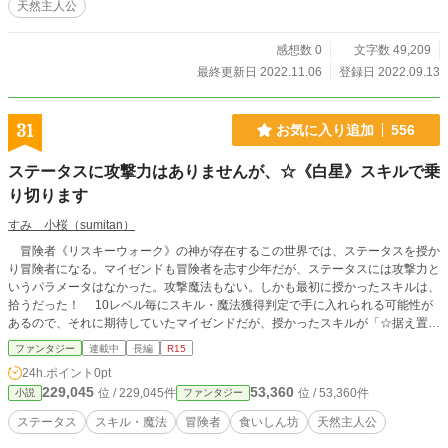
天然主人公
感想数 0
文字数 49,209
最終更新日 2022.11.06
登録日 2022.09.13
31
お気に入り追加
556
ステータスに攻撃力はありませんが、☆《白星》スキルで乗
り切ります
すみ 小桜（sumitan）
冒険者《リスキーウォーク》の神が存在するこの世界では、ステータスを授か
り冒険者になる。マイゼンドも冒険者を志す少年だが、ステータスには攻撃力と
いうパラメータはなかった。攻撃魔法もない。しかも最初に授かったスキルは、
拾うだった！ 10レベル毎にスキル・魔法獲得判定で手に入れられる可能性が
あるので、それに期待していたマイゼンドだが、授かったスキルが「☆据え置き
リセット」で、10レベルになると1レベルに戻ると言う凄いスキルだった！落胆
ファンタジー
連載中
長編
R15
するマイゼンドだが、数値が据え置きで1レベルに戻っている事に気がついた！
24h.ポイント
0pt
少ない経験値で強くなっていく。攻撃力はないが、着実に強くなっていくのだっ
229,045
53,360
位 / 229,045件
位 / 53,360件
小説
ファンタジー
た――。
ステータス
スキル・魔法
冒険者
食いしん坊
天然主人公