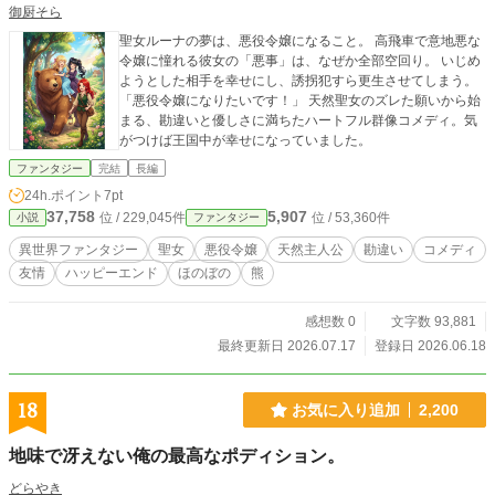
御厨そら
聖女ルーナの夢は、悪役令嬢になること。 高飛車で意地悪な
令嬢に憧れる彼女の「悪事」は、なぜか全部空回り。 いじめ
ようとした相手を幸せにし、誘拐犯すら更生させてしまう。
「悪役令嬢になりたいです！」 天然聖女のズレた願いから始
まる、勘違いと優しさに満ちたハートフル群像コメディ。気
がつけば王国中が幸せになっていました。
ファンタジー
完結
長編
24h.ポイント
7pt
37,758
5,907
位 / 229,045件
位 / 53,360件
小説
ファンタジー
異世界ファンタジー
聖女
悪役令嬢
天然主人公
勘違い
コメディ
友情
ハッピーエンド
ほのぼの
熊
感想数 0
文字数 93,881
最終更新日 2026.07.17
登録日 2026.06.18
18
お気に入り追加
2,200
地味で冴えない俺の最高なポディション。
どらやき