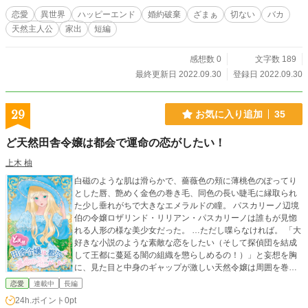
恋愛
異世界
ハッピーエンド
婚約破棄
ざまぁ
切ない
バカ
天然主人公
家出
短編
感想数 0
文字数 189
最終更新日 2022.09.30
登録日 2022.09.30
29
お気に入り追加
35
ど天然田舎令嬢は都会で運命の恋がしたい！
上木 柚
白磁のような肌は滑らかで、薔薇色の頬に薄桃色のぽってり
とした唇、艶めく金色の巻き毛、同色の長い睫毛に縁取られ
た少し垂れがちで大きなエメラルドの瞳。 パスカリーノ辺境
伯の令嬢ロザリンド・リリアン・パスカリーノは誰もが見惚
れる人形の様な美少女だった。 …ただし喋らなければ。 「大
好きな小説のような素敵な恋をしたい（そして探偵団を結成
して王都に蔓延る闇の組織を懲らしめるの！）」と妄想を胸
に、見た目と中身のギャップが激しい天然令嬢は周囲を巻き
込みながら今日も『運命の恋』を探します！
恋愛
連載中
長編
24h.ポイント
0pt