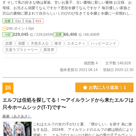
す そして私の好きな物は家族、甘いお菓子、古い書物に新しい書物 お父様、お
母様、お兄さん溺愛てなんですか？悪役令嬢てなんですか？ 毎日優しい家族と
沢山の書物に囲まれて自分らしいくのびのび生きてる令嬢と令嬢に一目惚れした
王太子様の甘い溺愛の物語(予定)です 令嬢の勘違いは天然ボケに近いです 転生
恋愛
完結
長編
R15
ものではなくただただ甘い恋愛小説です 初めて書いた物です 最後までお付き合
24h.ポイント
0pt
いして頂けたら幸いです。 完結をいたしました。
229,045
66,406
位 / 229,045件
位 / 66,406件
小説
恋愛
恋愛
溺愛
天然主人公
激甘
エタニティ
ハッピーエンド
王道ラブストーリー
異世界
感想数 4
文字数 148,828
最終更新日 2021.06.14
登録日 2020.12.30
26
お気に入り追加
1
エルフは住処を探してる！〜アイルランドから来たエルフは
只今ホームシック(T-T)です〜
麻麻（あさあさ）
これはエルフの女の子がひと夏、「懐かしい」を探す 為に旅
をする話。 2024年、アイルランドのエルフの郷は隕石により
消滅した。 エルフのエルシーは幼なじみの男の子アルヴィン