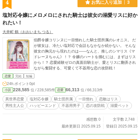
4
お気に入り追加
3
塩対応令嬢にメロメロにされた騎士は彼女の溺愛リスに好か
れたい！
大井町 鶴（おおいまち つる）
伯爵令嬢コリンヌに一目惚れした騎士団所属のレオニス。 だ
が彼女は、冷たい塩対応で会話もなかなか続かない。 そんな
彼女の胸元から現れたのは——なんと、推しのシマリス《マ
ドレーヌちゃん》！？ 令嬢のハートを掴むには、まずはリス
から！？ 恋愛経験ゼロの真面目騎士が、愛とリスに翻弄され
ながら奮闘する、可愛くて不器用な恋の攻防戦！
恋愛
完結
短編
24h.ポイント
0pt
228,585
66,313
位 / 228,585件
位 / 66,313件
小説
恋愛
異世界恋愛
塩対応令嬢
騎士団所属
一目惚れ
恋敵はリス
男性主人公
ハッピーエンド
不器用男子
恋の攻防戦
溺愛ペット
感想数 0
文字数 2,748
最終更新日 2025.09.15
登録日 2025.09.15