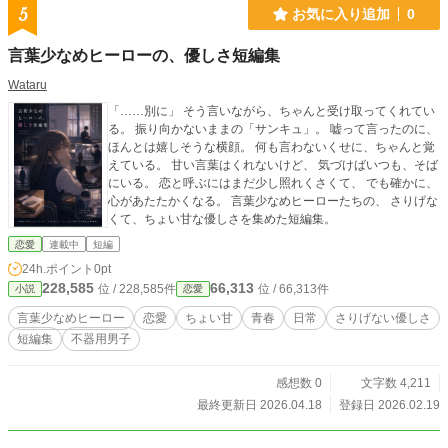
5
お気に入り追加
0
言葉少なめヒーローの、優しさ短編集
Wataru
「……別に」 そう言いながら、ちゃんと受け取ってくれてい
る。 振り向かないままの「サンキュ」。 嘘って言ったのに、
ほんとは嬉しそうな横顔。 何も言わないくせに、ちゃんと覚
えている。 甘い言葉はくれないけど、 気づけばいつも、そば
にいる。 恋と呼ぶにはまだ少し照れくさくて、 でも確かに、
心があたたかくなる。 言葉少なめヒーローたちの、 さりげな
くて、ちょい甘な優しさを集めた短編集。
恋愛
連載中
短編
24h.ポイント
0pt
228,585
66,313
位 / 228,585件
位 / 66,313件
小説
恋愛
言葉少なめヒーロー
恋愛
ちょい甘
青春
日常
さりげない優しさ
短編集
不器用男子
感想数 0
文字数 4,211
最終更新日 2026.04.18
登録日 2026.02.19