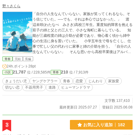
野々さくら
「自分の人生なんていらない。家族が笑ってくれるなら。そ
う信じていた。──でも、それは本心ではなかった。」 渡
辺未咲(わたなべ みさき)高校三年生。重度知的障害を抱える
双子の姉と父との三人で、小さな海町に暮らしている。 知
能が三歳程度の姉は介助が必要であり、物心着く頃から姉中
心の生活に身を置いていた。 小学五年生で母を亡くし、仕
事で忙しい父の代わりに家事と姉の介助を担う。 「自分の人
生なんていらない」 そんな思いから高校卒業後はアルバイ
トと姉の世話をすると決め、教師より自分の人生を生きるよ
青春
完結
長編
うにと助言を受けるも考えを改めることはなかった。 そん
24h.ポイント
28pt
な高校三年生の夏。未咲が目を離している間に、姉が行方不
21,787
210
位 / 228,585件
位 / 7,913件
小説
青春
明になってしまう。衝動性が強い姉は交通事故や水難事故に
遭う危険があり、一刻を争う事態となる。 「もう家族を失い
きょうだい児
ヤングケアラー
青春
恋愛
じんわり
家族愛
たくない」 張り裂けそうな思いで、姉の行方を追う。 そ
切ない恋
不器用男子
進路
ヒューマンドラマ
れをキッカケに出会ったのは高校のクラスメイトである、五
十嵐健太(いがらし けんた)。無口で無愛想、たまに出る言葉
が毒舌でありクラスより浮いた存在だった。 しかし男性が
文字数 137,410
苦手な姉は、健太に心を許している。 健太の提案から、三
最終更新日 2025.07.27
登録日 2025.06.08
人で小さな夏の思い出作りをすることになる。 何も言わず
に、そっと差し出される手。不器用だけど、まっすぐで、誰
よりも優しい。 気付いてくれる、誰かの存在。 初めて
3
お気に入り追加
182
「本当の自分」を認められたような気がして、未咲は少しず
つ心を開いていく。 だけど。 「未来がある彼と、誰かの為