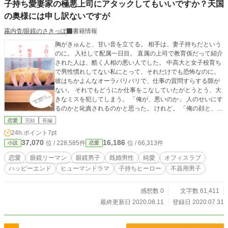
子持ち愛妻家の極悪上司にアタックしてもいいですか？天国
に生きているだけの私」 その思考に囚われた未咲は、姉に
の奥様には申し訳ないですが
差し出す手が止まる。 「彼の隣に居ると、『求められている
私』では居られなくなってしまう」 そう思った未咲は、自
霧内杳/眼鏡のさきっぽ
書籍情報
ら彼を遠ざけてしまう。 やがて心の支えを失った未咲は生
きる意味を見失い、姉を置き去りにしてしまう。 「流れてい
胸がきゅんと、甘い音を立てる。 相手は、妻子持ちだという
く時間も、巡る季節も止まらない」 彼と眺めた夕日が沈む
のに。 入社して配属一日目。 直属の上司で教育係だって紹介
前に時間を止めたいと思った未咲は、海に向かって歩き出し
された人は、酷く人相の悪い人でした。 中高大と女子校育ち
てしまう。 幼少期より抑えてきた感情、求められている役
で男性慣れしてない私にとって、それだけでも恐怖なのに。
割、諦めた自分の人生。 誰かの為に生きてきた未咲が健太
彼はちかよんなオーラバリバリで、仕事の質問すらする隙が
と出会ったことにより、このままの人生で良いかを悩み。健
ない。 それでもどうにか仕事をこなしていたがとうとう、大
太が心を閉ざしてしまった理由を知り、誰かの為に生きると
きなミスを犯してしまう。 「俺が、悪いのか」 人のせいにす
いうことはどうゆうことなのかを直面する。 イラストは、AC
るのかと叱責されるのかと思った。 けれど。 「俺の顔と、理
イラスト様よりお借りしています。 閲覧、お気に入り、投
由があって避け気味なせいだよな、すまん」 あやまってくれ
恋愛
完結
長編
票、いいね、ありがとうございます。励みになります。 おか
た彼に、胸がきゅんと甘い音を立てる。 相手は、妻子持ちな
24h.ポイント
7pt
げさまで、「第八回、ほっこりじんわり大賞」、初めて奨励
のに。 星谷桐子 22歳 システム開発会社営業事務 中高大女子
37,070
16,186
位 / 228,585件
位 / 66,313件
小説
賞をいただきました。みなさんのおかげです。ありがとうご
恋愛
校育ちで、ちょっぴり男性が苦手 自分の非はちゃんと認める
ざいました。 そしてイラストをお借りした、作家様、ACイラ
子 頑張り屋さん × 京塚大介 32歳 システム開発会社営業事
恋愛
眼鏡リーマン
眼鏡男子
既婚男性
純愛
オフィスラブ
スト様、ありがとうございました。
務 主任 ツンツンあたまで目つき悪い 態度もでかくて人に恐
ハッピーエンド
ヒューマンドラマ
子持ちヒーロー
不器用男子
怖を与えがち 5歳の娘にデレデレな愛妻家 いまでも亡くなっ
た妻を愛している 私は京塚主任を、好きになってもいいのか
な……？
感想数 0
文字数 61,411
最終更新日 2020.08.11
登録日 2020.07.31