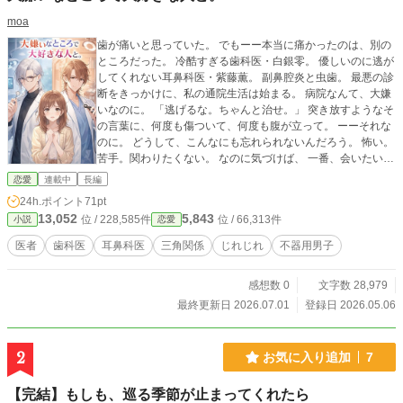
moa
歯が痛いと思っていた。 でもーー本当に痛かったのは、別の
ところだった。 冷酷すぎる歯科医・白銀零。 優しいのに逃が
してくれない耳鼻科医・紫藤薫。 副鼻腔炎と虫歯。 最悪の診
断をきっかけに、私の通院生活は始まる。 病院なんて、大嫌
いなのに。 「逃げるな。ちゃんと治せ。」 突き放すようなそ
の言葉に、何度も傷ついて、何度も腹が立って。 ーーそれな
のに。 どうして、こんなにも忘れられないんだろう。 怖い。
苦手。関わりたくない。 なのに気づけば、 一番、会いたい人
になっていた。 大嫌いな場所で出会ったのは、 どうしようも
恋愛
連載中
長編
なく、大好きな人でした。 ーーーーーーーーーーーーーーー
24h.ポイント
71pt
ーー ライト文芸大賞にエントリー中の 『痛いのは、歯だけじ
13,052
5,843
位 / 228,585件
位 / 66,313件
小説
恋愛
ゃない』も毎日更新しています。 よろしければ、そちらも読
んでいただけると嬉しいです！
医者
歯科医
耳鼻科医
三角関係
じれじれ
不器用男子
感想数 0
文字数 28,979
最終更新日 2026.07.01
登録日 2026.05.06
2
お気に入り追加
7
【完結】もしも、巡る季節が止まってくれたら