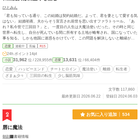
ひとみん
「君も知っている通り、この結婚は契約結婚だ。よって、君を妻として愛する気
はない」 結婚初夜、夫からそう宣言され前世を思い出すファラトゥール。「あ
れ？私今世で三回目？」と。 一度目の人生は大魔法使いだった。その時と同じ
世界へ転生し、自分が死んでいる間に所有する土地が略奪され、国になっていた
事を知る。 しかも他国に迷惑をかけていて、この問題を解決しないと離縁がで
きない。夫の愛は必要ありません。必要なのは自分の土地！ 自分の大切な土地
恋愛
連載中
長編
R15
を取り戻したい。そんなファラトゥールが失われた魔法をこっそり駆使し、地味
24h.ポイント
14pt
に周りを巻き込みながら大切なものを取り戻すお話。 ご都合主義のゆるゆる設
31,962
13,631
位 / 228,955件
位 / 66,404件
小説
恋愛
定ですが、楽しんでいただければ幸いです！ なろう様、カクヨム様にも投稿し
てます。
恋愛
ハッピーエンド
チートヒロイン
魔法使い
離婚
転生者
ざまぁ少々
三回目の転生
少し脳筋気味
文字数 117,860
最終更新日 2026.06.22
登録日 2024.06.03
2
お気に入り追加
534
唇に魔法
朝顔
書籍情報