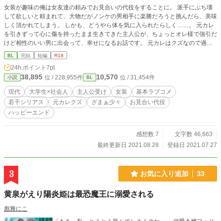
女装が趣味の俺は女友達の頼みでお見合いの代役をすることに。 派手にぶち壊
して欲しいと頼まれて、大物だがノンケの男相手に楽勝だろうと挑んだら、美味
しく頂かれてしまう。 しかも、どうやら体を気に入られたらしく……。 元カレ
を引きずって心に傷を持ったまま生きてきた主人公が、ちょっとオレ様で強引だ
けど相性のいい男に出会って、幸せになるお話です。 元カレはクズなので過去
は若干シリアス。 ざまぁは少しだけ。 ラブシーンは少なめですが、甘くイチャ
BL
完結
短編
R18
イチャを目指しました。 本編完結済み。 長いので前後編にします。 2021/07/30
24h.ポイント
7pt
SSリクエストいただき追加しました。 2021/08/28 続編リクエストをいただき追
38,895
10,570
位 / 228,955件
位 / 31,454件
小説
BL
加しました。 重複投稿しています。
現代
大学生×社会人
主人公受け
女装
基本ラブコメ
若干シリアス
元カレクズ
ざまぁ少々
お見合い代役
ハッピーエンド
感想数 7
文字数 46,663
最終更新日 2021.08.28
登録日 2021.07.27
3
お気に入り追加
33
黄泉がえり陽炎姫は最恐魔王に溺愛される
彪雅にこ