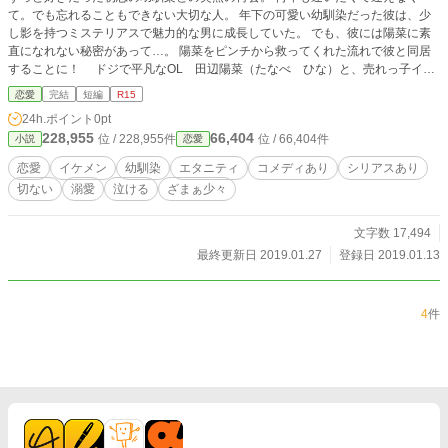
て。でも忘れることもできない大切な人。 年下の可愛い幼馴染だった彼は、少
し影を持つミステリアスで魅力的な男に成長していた。 でも、彼には陽菜に素
直になれない秘密があって…。 陽菜をピンチから救ってくれた流れで彼と同居
することに！ ドジで平凡なOL 田辺陽菜（たなべ ひな）と、売れっ子イケ
メン小説家 坂上 諒（さかがみ りょう）の純愛ストーリーです。
恋愛
完結
短編
R15
24h.ポイント
0pt
228,955
66,404
位 / 228,955件
位 / 66,404件
小説
恋愛
恋愛
イケメン
幼馴染
エタニティ
コメディあり
シリアスあり
切ない
溺愛
泣ける
ざまぁ少々
文字数 17,494
最終更新日 2019.01.27
登録日 2019.01.13
4
件