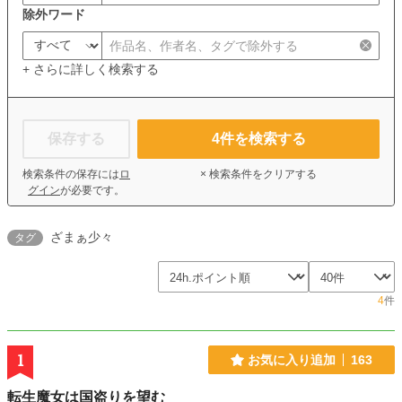
除外ワード
+ さらに詳しく検索する
保存する
4
件を検索する
検索条件の保存には
ロ
× 検索条件をクリアする
グイン
が必要です。
ざまぁ少々
タグ
4
件
1
お気に入り追加
163
転生魔女は国盗りを望む