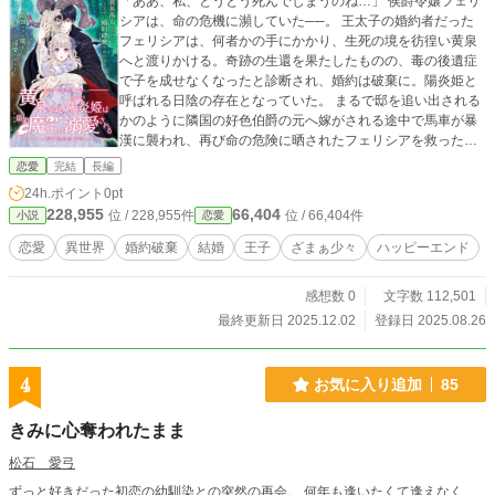
「ああ、私、とうとう死んでしまうのね…」 侯爵令嬢フェリ
シアは、命の危機に瀕していた──。 王太子の婚約者だった
フェリシアは、何者かの手にかかり、生死の境を彷徨い黄泉
へと渡りかける。奇跡の生還を果たしたものの、毒の後遺症
で子を成せなくなったと診断され、婚約は破棄に。陽炎姫と
呼ばれる日陰の存在となっていた。 まるで邸を追い出される
かのように隣国の好色伯爵の元へ嫁がされる途中で馬車が暴
漢に襲われ、再び命の危険に晒されたフェリシアを救ったの
は、悪魔のような山羊の頭蓋骨の面を被った魔王だった。
恋愛
完結
長編
人々から最恐と怖れられる魔王は、なぜフェリシアを助けた
24h.ポイント
0pt
のか…？ そして、フェリシアを黄泉へと送ろうとした人物と
228,955
66,404
位 / 228,955件
位 / 66,404件
小説
恋愛
は？ 至宝と称えられながらも表舞台から陽炎のように消えた
侯爵令嬢と、その強大すぎる魔力と特異な容姿により魔王と
恋愛
異世界
婚約破棄
結婚
王子
ざまぁ少々
ハッピーエンド
恐れられる公爵の、恋と成長の物語。 表紙は友人の丸インコ
さんが描いてくださいました！感謝♡
感想数 0
文字数 112,501
最終更新日 2025.12.02
登録日 2025.08.26
4
お気に入り追加
85
きみに心奪われたまま
松石 愛弓
ずっと好きだった初恋の幼馴染との突然の再会。 何年も逢いたくて逢えなく