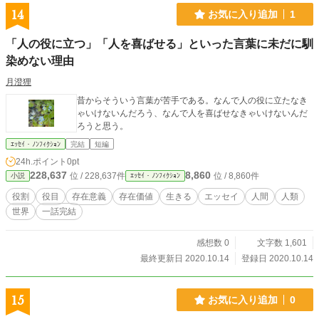
どういうことなのか、頭の中が真っ白になってきた。 野宿だけは避けたい、と
14
お気に入り追加
1
にかく歩こう。 何時間歩いたかわからないけど、感覚では結構歩いた気がす
る。 時計がないとこんなにも不便なのかと実感した。 やっとの思いで宿を見つ
「人の役に立つ」「人を喜ばせる」といった言葉に未だに馴
ける、紙にココはどこですか？と書いたが日本語ではない 文字で書かれて読め
染めない理由
ないってことはやはり、野宿が確定してしまった。 なぜ、この世界に来たのか
考えたけど答えはわからなかった。 もう、元の世界には帰れないのかな。 ここ
月澄狸
まで、頑張って歩いて来たけどもう一度 駅に戻ろうと来た道を歩き出した。
昔からそういう言葉が苦手である。なんで人の役に立たなき
ゃいけないんだろう、なんで人を喜ばせなきゃいけないんだ
ろうと思う。
ｴｯｾｲ・ﾉﾝﾌｨｸｼｮﾝ
完結
短編
24h.ポイント
0pt
228,637
8,860
位 / 228,637件
位 / 8,860件
小説
ｴｯｾｲ・ﾉﾝﾌｨｸｼｮﾝ
役割
役目
存在意義
存在価値
生きる
エッセイ
人間
人類
世界
一話完結
感想数 0
文字数 1,601
最終更新日 2020.10.14
登録日 2020.10.14
15
お気に入り追加
0