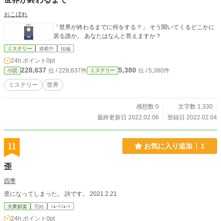
おこぼれ
「世界が終わるまでに何をする？」 そう聞いてくるどこかに
居る誰か。 あなたはなんと答えますか？
ミステリー
連載中
短編
24h.ポイント
0pt
228,637
5,380
位 / 228,637件
位 / 5,380件
小説
ミステリー
ミステリー
世界
感想数 0
文字数 1,330
最終更新日 2022.02.06
登録日 2022.02.04
11
お気に入り追加
1
歪
四季
歪になってしまった。 詩です。 2021.2.21
大衆娯楽
完結
ｼｮｰﾄｼｮｰﾄ
24h.ポイント
0pt