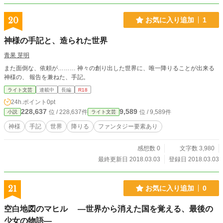
20
お気に入り追加
1
神様の手記と、造られた世界
青果 芽明
また面倒な、依頼が……… 神々の創り出した世界に、唯一降りることが出来る
神様の、 報告を兼ねた、手記。
ライト文芸
連載中
長編
R18
24h.ポイント
0pt
228,637
9,589
位 / 228,637件
位 / 9,589件
小説
ライト文芸
神様
手記
世界
降りる
ファンタジー要素あり
感想数 0
文字数 3,980
最終更新日 2018.03.03
登録日 2018.03.03
21
お気に入り追加
0
空白地図のマヒル ―世界から消えた国を覚える、最後の
少女の物語―