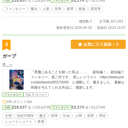
228,637
53,274
位 / 228,637件
位 / 53,274件
小説
ファンタジー
を取るために、魔族を討滅するために。
ファンタジー
魔法
人形
世界
復讐
家族
異世界
感想数 0
文字数 267,263
最終更新日 2026.06.30
登録日 2024.10.07
6
お気に入り追加
0
ガープ
平 一
『悪魔にあることを願った私は……。 超短編！』 超短編フ
ァンタジー、第二作です。 美しいイラスト：https://www.pixi
v.net/artworks/85570095 に感動して、書きました。 素敵な
刺激を与えてくれる作品に、感謝します。
ファンタジー
完結
ｼｮｰﾄｼｮｰﾄ
24h.ポイント
0pt
228,637
53,274
位 / 228,637件
位 / 53,274件
小説
ファンタジー
文明
持続可能性
魔王
戦争
社会
人間
世界
歴史
ショートショート
希望