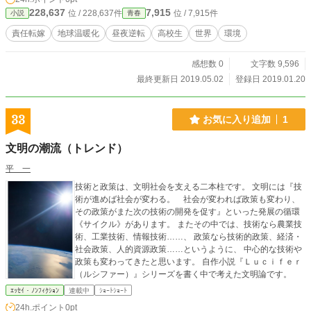
228,637
7,915
位 / 228,637件
位 / 7,915件
小説
青春
責任転嫁
地球温暖化
昼夜逆転
高校生
世界
環境
感想数 0
文字数 9,596
最終更新日 2019.05.02
登録日 2019.01.20
33
お気に入り追加
1
文明の潮流（トレンド）
平 一
技術と政策は、文明社会を支える二本柱です。 文明には『技
術が進めば社会が変わる。 社会が変われば政策も変わり、
その政策がまた次の技術の開発を促す』といった発展の循環
《サイクル》があります。 またその中では、技術なら農業技
術、工業技術、情報技術……、 政策なら技術的政策、経済・
社会政策、人的資源政策……というように、 中心的な技術や
政策も変わってきたと思います。 自作小説『Ｌｕｃｉｆｅｒ
（ルシファー）』シリーズを書く中で考えた文明論です。
ｴｯｾｲ・ﾉﾝﾌｨｸｼｮﾝ
連載中
ｼｮｰﾄｼｮｰﾄ
24h.ポイント
0pt