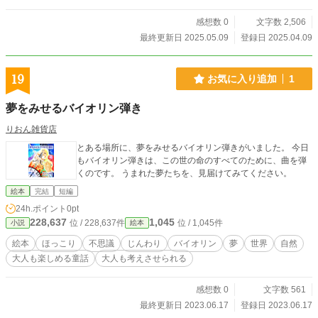
感想数 0
文字数 2,506
最終更新日 2025.05.09
登録日 2025.04.09
19
お気に入り追加
1
夢をみせるバイオリン弾き
りおん雑貨店
とある場所に、夢をみせるバイオリン弾きがいました。 今日
もバイオリン弾きは、この世の命のすべてのために、曲を弾
くのです。 うまれた夢たちを、見届けてみてください。
絵本
完結
短編
24h.ポイント
0pt
228,637
1,045
位 / 228,637件
位 / 1,045件
小説
絵本
絵本
ほっこり
不思議
じんわり
バイオリン
夢
世界
自然
大人も楽しめる童話
大人も考えさせられる
感想数 0
文字数 561
最終更新日 2023.06.17
登録日 2023.06.17