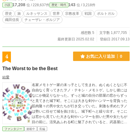
17,208
143
位 / 228,637件
位 / 3,218件
小説
歴史・時代
歴史
旅
ルネッサンス
世界
宗教改革
戦国
ポルトガル
織田信長
チェーザレ・ボルジア
感想数 5
文字数 1,877,705
最終更新日 2025.02.02
登録日 2017.09.13
4
お気に入り追加
0
The Worst to be the Best
結愛
名家メモトゲ一家の末っ子として生まれ、ぬくぬくとなに不
自由なく育ってきたヲノ・テキシ・メモトゲ。しかし彼には
なにか物足りなかった。ずっと城の自分の部屋の窓からずっ
と見てきた城下町。そこには大きな剣やハンマーを背負った
筋肉隆々の男や女たちが行き交っていた。刺激を求めたヲノ
は勢いに任せて城を抜け出し、城下町へと繰り出す。そこに
は窓から見ていた大きな剣やハンマーを担いだ男や女たちが
目の前に。活気あふれる町に魅了されていると、武器屋に売
っているブレードに目を奪われる。そのブレードを買い、こ
ファンタジー
連載中
長編