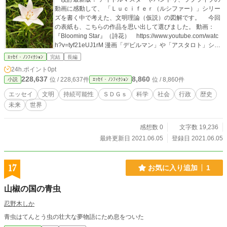
動画に感動して、 「Ｌｕｃｉｆｅｒ（ルシファー）」シリー
ズを書く中で考えた、文明理論（仮説）の図解です。 今回
の表紙も、こちらの作品を思い出して選びました。 動画：
『Blooming Star』（詩花） https://www.youtube.com/watc
h?v=tyf21eUJ1rM 漫画「デビルマン」や「アスタロト」シリ
ーズ、ＳF「幼年期の終わり」や「レンズマン」シリーズ、
ｴｯｾｲ・ﾉﾝﾌｨｸｼｮﾝ
完結
長編
「銀河英雄伝説」、音楽では聖飢魔Ⅱの楽曲、ＴV番組では
24h.ポイント
0pt
「古代の宇宙人」シリーズなど、 他の様々な作品からも影響
228,637
8,860
位 / 228,637件
位 / 8,860件
小説
ｴｯｾｲ・ﾉﾝﾌｨｸｼｮﾝ
を受けています。 素敵な刺激を与えてくれる、文化的作品に
感謝します。 今回の改訂では、技術と政策の助け合いについ
エッセイ
文明
持続可能性
ＳＤＧｓ
科学
社会
行政
歴史
ての説明図を２枚増やし、 知性と文明の関係についての図を
未来
世界
４枚から２枚にまとめ、 持続可能性についての用語を変える
などの修正を行いました。 ご興味のある方は、他作品もご覧
いただけましたら幸いです。
感想数 0
文字数 19,236
最終更新日 2021.06.05
登録日 2021.06.05
17
お気に入り追加
1
山椒の国の青虫
忍野木しか
青虫はてんとう虫の壮大な夢物語にため息をついた