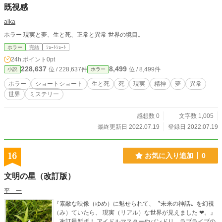
既視感
aika
ホラー 現実と夢、生と死、正常と異常 世界の境目。
ホラー
完結
ｼｮｰﾄｼｮｰﾄ
24h.ポイント
0pt
228,637
8,499
位 / 228,637件
位 / 8,499件
小説
ホラー
ホラー
ショートショート
生と死
死
現実
精神
夢
異常
世界
ミステリー
感想数 0
文字数 1,005
最終更新日 2022.07.19
登録日 2022.07.19
16
お気に入り追加
0
文明の星（改訂版）
平 一
『素敵な映像（ゆめ）に魅せられて、〝未来の神話〟を幻視
（み）ていたら、 現実（リアル）な世界が見えました ❤。』
改訂最新版！ アイドルマスターやバンドリ、ラブライブの