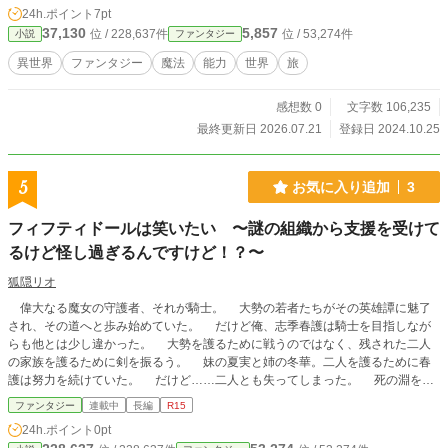
の世界に蔓延る「マナトリア」という怪物を狩りに出掛け
24h.ポイント
7pt
る。しかし名家で育ったお坊っちゃま。そんな怪物を狩れる
37,130
5,857
位 / 228,637件
位 / 53,274件
小説
ファンタジー
わけもなく、逆に命を狩られかけるヲノ。そんなヲノが「世
界層」と呼ばれるこの世界を駆け上がっていく物語。
異世界
ファンタジー
魔法
能力
世界
旅
感想数 0
文字数 106,235
最終更新日 2026.07.21
登録日 2024.10.25
5
お気に入り追加
3
フィフティドールは笑いたい 〜謎の組織から支援を受けて
るけど怪し過ぎるんですけど！？〜
狐隠リオ
偉大なる魔女の守護者、それが騎士。 大勢の若者たちがその英雄譚に魅了
され、その道へと歩み始めていた。 だけど俺、志季春護は騎士を目指しなが
らも他とは少し違かった。 大勢を護るために戦うのではなく、残された二人
の家族を護るために剣を振るう。 妹の夏実と姉の冬華。二人を護るために春
護は努力を続けていた。 だけど……二人とも失ってしまった。 死の淵を彷
徨った俺は一人の少女と出会い、怪しげな彼女と契約を交わしたんだ。 契約
ファンタジー
連載中
長編
R15
によって得た新たな力を使い俺は進む。騎士の相棒である水花と共に。 好意
24h.ポイント
0pt
的だけど底の知れないナニカの助力を受け、少年は強さを求める。 家族の仇