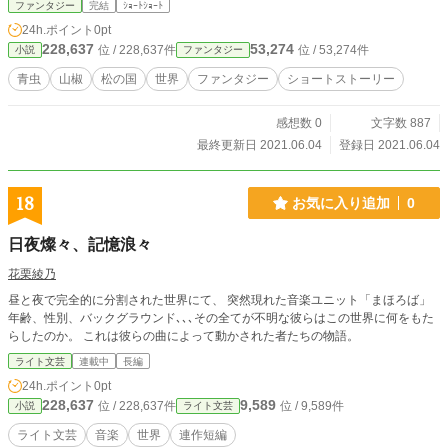
ファンタジー
完結
ｼｮｰﾄｼｮｰﾄ
24h.ポイント
0pt
228,637
53,274
位 / 228,637件
位 / 53,274件
小説
ファンタジー
青虫
山椒
松の国
世界
ファンタジー
ショートストーリー
感想数 0
文字数 887
最終更新日 2021.06.04
登録日 2021.06.04
18
お気に入り追加
0
日夜燦々、記憶浪々
花栗綾乃
昼と夜で完全的に分割された世界にて、 突然現れた音楽ユニット「まほろば」
年齢、性別、バックグラウンド､､､その全てが不明な彼らはこの世界に何をもた
らしたのか。 これは彼らの曲によって動かされた者たちの物語。
ライト文芸
連載中
長編
24h.ポイント
0pt
228,637
9,589
位 / 228,637件
位 / 9,589件
小説
ライト文芸
ライト文芸
音楽
世界
連作短編