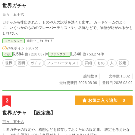
世界ガチャ
百々 五十六
ガチャから排出された、ものや人の説明を淡々と出す。 カードゲームのよう
に、いくつかのもののフレーバーテキストや、名称などで、物語が紡がれるかも
しれない。
ファンタジー
連載中
ｼｮｰﾄｼｮｰﾄ
24h.ポイント
207pt
6,584
1,340
位 / 228,637件
位 / 53,274件
小説
ファンタジー
世界
説明
ガチャ
フレーバーテキスト
詳細
もの
人
設定
感想数 0
文字数 1,302
最終更新日 2026.08.06
登録日 2026.08.02
2
お気に入り追加
0
世界ガチャ 【設定集】
百々 五十六
世界ガチャの設定や、構想などを保存しておくための設定集。 設定を考えたな