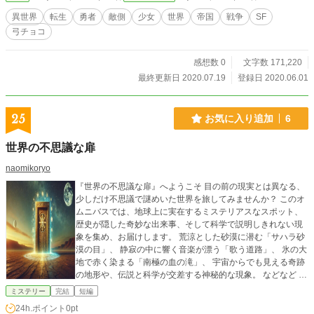
異世界
転生
勇者
敵側
少女
世界
帝国
戦争
SF
弓チョコ
感想数 0
文字数 171,220
最終更新日 2020.07.19
登録日 2020.06.01
25
お気に入り追加
6
世界の不思議な扉
naomikoryo
『世界の不思議な扉』へようこそ 目の前の現実とは異なる、
少しだけ不思議で謎めいた世界を旅してみませんか？ このオ
ムニバスでは、地球上に実在するミステリアスなスポット、
歴史が隠した奇妙な出来事、そして科学で説明しきれない現
象を集め、お届けします。 荒涼とした砂漠に潜む「サハラ砂
漠の目」、 静寂の中に響く音楽が漂う「歌う道路」、 氷の大
地で赤く染まる「南極の血の滝」、 宇宙からでも見える奇跡
の地形や、伝説と科学が交差する神秘的な現象。 などなど た
だし、これらは全てAI(ChatGPT)にて提示された物であり、
ミステリー
完結
短編
信憑性についてはあなた自身で解明する必要があるかもしれ
24h.ポイント
0pt
ません！！(^^) 便利でありながら、時には滑稽な回答を導き