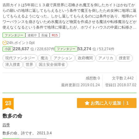
吉田カイトは5年前に１３歳で異世界に召喚され魔王を倒したカイトはかねてか
らの願いの地球に返してもらえるという条件で魔王を倒したため女神に地球に返
してもらえるようになった。しかし返してもらえるのには条件があり、地球のパ
ワーバランスを崩さないため水魔法など物質を作成させる魔法や転移魔法などが
使えなくなるという条件で地球に帰還したが、ホワイトハウスの中庭に転移させ
られていた。 そこで不審者として拘束され、彼の祖父の知り合いの人の名前
ファンタジー
連載中
長編
R15
を出したがなかなか信じてもらえなくて、偶然、祖父の知り合いの元アメリカ海
24h.ポイント
0pt
軍第７艦隊司令のリチャード・ヒットマンに会い。開放してもらい彼に事情を話
228,637
53,274
位 / 228,637件
位 / 53,274件
小説
ファンタジー
したら、まさか大統領にあうとは思っていなかったがあいヒットマンが現在働い
ている国土安全保障省の特別捜査官に任命されてしまった。そんな彼がアメリカ
現代ファンタジー
魔法
アクション
政府機関
アメリカ
捜査官
を、世界を救う話です。
潜入捜査
世界
国土安全保障省
感想数 0
文字数 2,442
最終更新日 2019.01.24
登録日 2018.07.02
23
お気に入り追加
1
数多の命
四季
数多の命、詩です。 2021.3.4