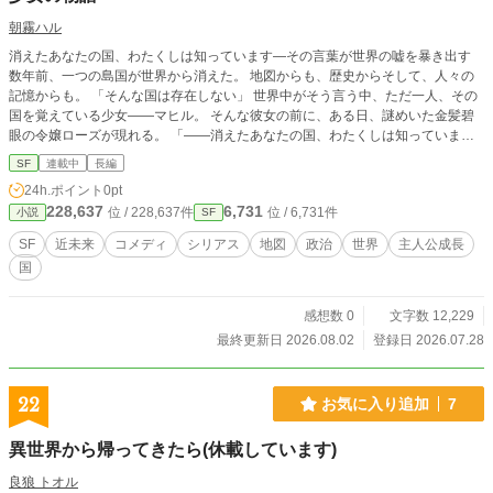
朝霧ハル
消えたあなたの国、わたくしは知っています―その言葉が世界の嘘を暴き出す
数年前、一つの島国が世界から消えた。 地図からも、歴史からそして、人々の
記憶からも。 「そんな国は存在しない」 世界中がそう言う中、ただ一人、その
国を覚えている少女――マヒル。 そんな彼女の前に、ある日、謎めいた金髪碧
眼の令嬢ローズが現れる。 「――消えたあなたの国、わたくしは知っていま
す」 その一言が、止まっていたマヒルの運命を動かした。 なぜ、島は世界から
SF
連載中
長編
消されたのか。 なぜ、ローズは消された国を知っているのか。 そして、世界は
24h.ポイント
0pt
何を隠しているのか。 ローズに導かれたマヒルを待っていたのは、無表情の天
228,637
6,731
位 / 228,637件
位 / 6,731件
小説
SF
才少女、ナルシストの生徒会長、物理オタクの青年―― そして、世界を滅ぼし
かねない力を巡る、残酷な真実だった。 消された故郷を世界の記録に取り戻す
SF
近未来
コメディ
シリアス
地図
政治
世界
主人公成長
ため、マヒルは変人だらけの仲間たちと、世界に隠された嘘へ立ち向かう。 こ
国
れは、国を失った少女が、自分の目で真実を確かめ、自分の道を選び、やがて世
界の在り方を書き換えていく物語。
感想数 0
文字数 12,229
最終更新日 2026.08.02
登録日 2026.07.28
22
お気に入り追加
7
異世界から帰ってきたら(休載しています)
良狼 トオル