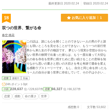
最終更新日 2020.02.24
登録日 2020.02.24
28
お気に入り追加
1
双つの世界、繋がる命
春空 桃花
この話は、誰にも心を開くことのできない一人の男の子と誰
にも弱いところを見せることができない、もう一つの並行世
界から来た女の子の物語です。 夢という現実か空想か分から
ない世界の狭間で出逢った彼らは、もう一度出逢って大切な
人の命を存在を世界に残すために思い続けることの意味を知
りながら思いの重さと想いの大切さを考え奇跡で運命を変え
る感動ラブストーリーです。 もし、自分と同じ命を持ったも
う一人の自分が違う世界に存在していて、その子は小さい頃
に一緒に育った兄弟や姉妹だとしたら死が怖くてもその子を
恋愛
連載中
長編
守るために自分が死ねますか？ 自分がいなくなればその子が
24h.ポイント
0pt
幸せに生きられる。だったら自分が守るから。そう思うこと
228,637
66,327
位 / 228,637件
位 / 66,327件
小説
恋愛
ができる人は強い人そう感じるかもしれませんが、それでは
その子の奥底に隠れる心の本当の弱さを誰が気づいてあげら
恋愛
感動
命の重さ
世界
れるのでしょうか… 奇跡、それは偶然が何度も起こり続ける
と人はそれを奇跡と呼ぶ。その奇跡が人生を変えると人々は
感想数 0
文字数 53,602
それを運命と呼ぶ。 だとすると、奇跡が運命に変わる瞬間は