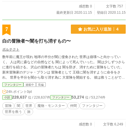
感想数 0
文字数 757
最終更新日 2020.11.15
登録日 2020.11.15
7
お気に入り追加
4
白の冒険者〜闇を打ち消すもの〜
ポルテクト
数年前に魔王が現れ 地球の半分が闇に侵食された 世界は崩壊へと向かってい
く。 人は死に森などの自然なども 闇によって死んでいった。 闇は少しずつさら
に進行を続ける。 沢山の冒険者たちは 闇を防ぎ、消すために冒険をしていた、
新米冒険家のデジャ・ブランは 冒険者として 王様に闇を消すように命令をさ
れ、 世界を半分を闇から取り消す為に 大冒険を開始する。 彼は救うことができ
るのだろうか
ファンタジー
連載中
長編
24h.ポイント
0pt
228,637
53,274
位 / 228,637件
位 / 53,274件
小説
ファンタジー
冒険
闇
世界
魔物・モンスター
仲間
ファンタジー
世界を救う
旅
感想数 0
文字数 6,249