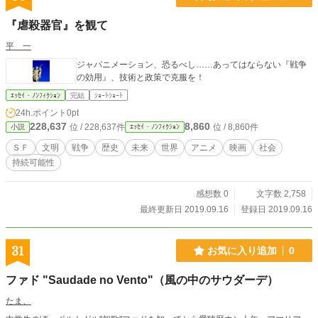
『虐殺器官』を観て
平 一
ジャパニメーション、恐るべし……あってはならない『戦争
の効用』、技術と政策で克服を！
ｴｯｾｲ・ﾉﾝﾌｨｸｼｮﾝ
完結
ｼｮｰﾄｼｮｰﾄ
24h.ポイント
0pt
228,637
8,860
位 / 228,637件
位 / 8,860件
小説
ｴｯｾｲ・ﾉﾝﾌｨｸｼｮﾝ
ＳＦ
文明
戦争
歴史
未来
世界
アニメ
映画
社会
持続可能性
感想数 0
文字数 2,758
最終更新日 2019.09.16
登録日 2019.09.16
31
お気に入り追加
0
ファド "Saudade no Vento"（風の中のサウダーデ）
たま、