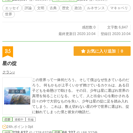
エッセイ
評論
文明
古典
歴史
政治
ルネサンス
マキャベリ
世界
感想数 0
文字数 6,847
最終更新日 2020.10.04
登録日 2020.10.04
35
お気に入り追加
0
星の掟
クラン♪
この世界って一体何だろう。 そして僕はなぜ生きているのだ
ろう。 何もかもが上手くいかず挫けているカケルは、ある日
子どもを命懸けで助ける。 その日、少年は星に選ばれ世界の
真理を知ることになる。 そして、人と出会い心を動かされる
日々の中で大切なものを失い、少年は星の掟に足を踏み入れ
てしまう。 これは、数え切れない星の中で世界に選ばれ、掟
に触れてしまった僕と彼女の物語だ。
恋愛
連載中
長編
24h.ポイント
0pt
228,637
66,327
位 / 228,637件
位 / 66,327件
小説
恋愛