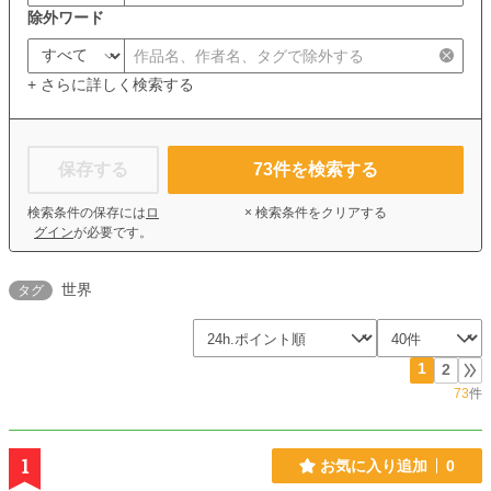
除外ワード
+ さらに詳しく検索する
保存する
73
件を検索する
検索条件の保存には
ロ
× 検索条件をクリアする
グイン
が必要です。
世界
タグ
1
2
73
件
1
お気に入り追加
0