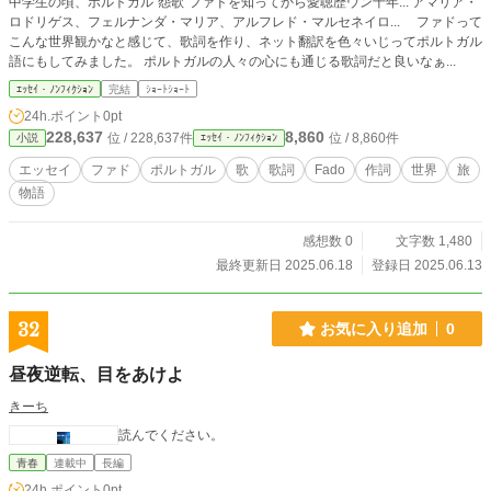
中学生の頃、ポルトガル"怨歌"ファドを知ってから愛聴歴ウン十年... アマリア・
ロドリゲス、フェルナンダ・マリア、アルフレド・マルセネイロ... ファドって
こんな世界観かなと感じて、歌詞を作り、ネット翻訳を色々いじってポルトガル
語にもしてみました。 ポルトガルの人々の心にも通じる歌詞だと良いなぁ...
ｴｯｾｲ・ﾉﾝﾌｨｸｼｮﾝ
完結
ｼｮｰﾄｼｮｰﾄ
24h.ポイント
0pt
228,637
8,860
位 / 228,637件
位 / 8,860件
小説
ｴｯｾｲ・ﾉﾝﾌｨｸｼｮﾝ
エッセイ
ファド
ポルトガル
歌
歌詞
Fado
作詞
世界
旅
物語
感想数 0
文字数 1,480
最終更新日 2025.06.18
登録日 2025.06.13
32
お気に入り追加
0
昼夜逆転、目をあけよ
きーち
読んでください。
青春
連載中
長編
24h.ポイント
0pt