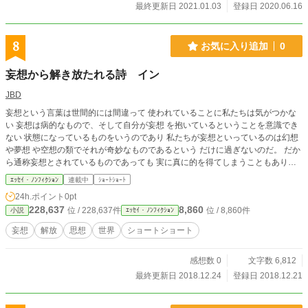
最終更新日 2021.01.03
登録日 2020.06.16
8
お気に入り追加
0
妄想から解き放たれる詩 イン
JBD
妄想という言葉は世間的には間違って 使われていることに私たちは気がつかな
い 妄想は病的なもので、そして自分が妄想 を抱いているということを意識でき
ない 状態になっているものをいうのであり 私たちが妄想といっているのは幻想
や夢想 や空想の類でそれが奇妙なものであるという だけに過ぎないのだ。 だか
ら通称妄想とされているものであっても 実に真に的を得てしまうこともありえ
るのだが 本来的な妄想はそうはならない ここで扱う詩は妄想のそういう概念と
ｴｯｾｲ・ﾉﾝﾌｨｸｼｮﾝ
連載中
ｼｮｰﾄｼｮｰﾄ
関わりあい を持っているが実は、私たちが錯誤していたり 考え不足で経験的に
24h.ポイント
0pt
とらえてしまっていることを 探りだし、その無知を抉り出そう意というものだ
228,637
8,860
位 / 228,637件
位 / 8,860件
小説
ｴｯｾｲ・ﾉﾝﾌｨｸｼｮﾝ
自分たちの通称妄想を解き放つことを目的とした 詩の数々。日常の新しさの発
見のための ツールの一つでもなれば幸いかな
妄想
解放
思想
世界
ショートショート
感想数 0
文字数 6,812
最終更新日 2018.12.24
登録日 2018.12.21