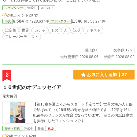
ら、それを保存しておく必要がある。 ここはそういう場だ。
ファンタジー
連載中
ｼｮｰﾄｼｮｰﾄ
24h.ポイント
207pt
6,584
1,340
位 / 228,637件
位 / 53,274件
小説
ファンタジー
設定集
世界
ガチャ
もの
人
説明
テキスト
フレーバーテキスト
感想数 0
文字数 125
最終更新日 2026.08.06
登録日 2026.08.02
3
お気に入り追加
37
１６世紀のオデュッセイア
尾方佐羽
【第13章を夏ごろからスタート予定です】世界の海が人と船
で結ばれていく16世紀の遥かな旅の物語です。 12章は16世
紀後半のフランスが舞台になっています。 ※このお話は史実
を参考にしたフィクションです。
歴史・時代
連載中
長編
R15
24h.ポイント
42pt