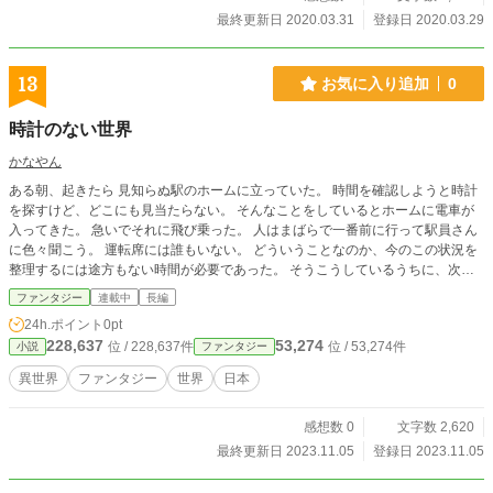
最終更新日 2020.03.31
登録日 2020.03.29
13
お気に入り追加
0
時計のない世界
かなやん
ある朝、起きたら 見知らぬ駅のホームに立っていた。 時間を確認しようと時計
を探すけど、どこにも見当たらない。 そんなことをしているとホームに電車が
入ってきた。 急いでそれに飛び乗った。 人はまばらで一番前に行って駅員さん
に色々聞こう。 運転席には誰もいない。 どういうことなのか、今のこの状況を
整理するには途方もない時間が必要であった。 そうこうしているうちに、次の
駅に着いたので降りた。 元の世界に戻る方法を、探さなければならない。 やは
ファンタジー
連載中
長編
り、この世界には時計という物は存在しない。 どこを探してもないからだ。 改
24h.ポイント
0pt
札口を出ると、誰も歩いていない。 そして、車さえも走っていない。 自分が
228,637
53,274
位 / 228,637件
位 / 53,274件
小説
ファンタジー
今、どこにいるのか全くわからない。 歩いているといきなり話しかけられた。
振り向くとそこにはおじさんがいた。 やっと、人に会えて良かった。 この状況
異世界
ファンタジー
世界
日本
を説明すると、なにを喋っているのか全くわからなかった。 ココはどこです
か？ やはり、何を喋ってるかわからない。 同じ日本なのに、なぜか知らないけ
感想数 0
文字数 2,620
ど言葉が通じない。 というより、大事な部分が聞き取れない。 ありがとうござ
いました。 とお礼をいいその場を後にしたのである。 これからどうしよう。 言
最終更新日 2023.11.05
登録日 2023.11.05
葉が通じないのなら、紙に書いてもらうと人を探した。 どこか、泊まれる所を
探そう。 そこに行けば人がいる。 携帯で探すけど位置情報が読み取れません。