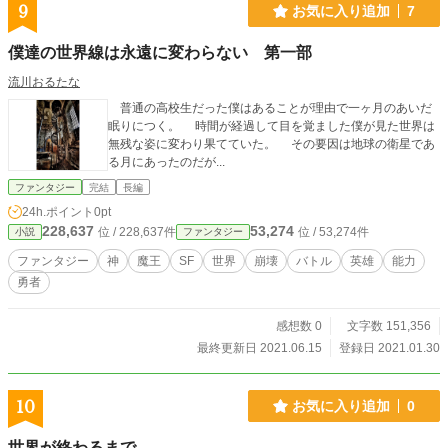
9
お気に入り追加
7
僕達の世界線は永遠に変わらない 第一部
流川おるたな
普通の高校生だった僕はあることが理由で一ヶ月のあいだ
眠りにつく。 時間が経過して目を覚ました僕が見た世界は
無残な姿に変わり果てていた。 その要因は地球の衛星であ
る月にあったのだが...
ファンタジー
完結
長編
24h.ポイント
0pt
228,637
53,274
位 / 228,637件
位 / 53,274件
小説
ファンタジー
ファンタジー
神
魔王
SF
世界
崩壊
バトル
英雄
能力
勇者
感想数 0
文字数 151,356
最終更新日 2021.06.15
登録日 2021.01.30
10
お気に入り追加
0
世界が終わるまで