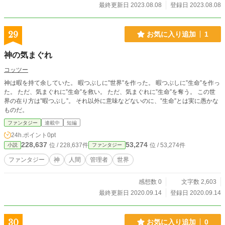
今に始まったことではなくずっと昔の人々もそれを繰り返し
最終更新日 2023.08.08
登録日 2023.08.08
て来たのだ。
29
お気に入り追加
1
神の気まぐれ
コッツー
神は暇を持て余していた。 暇つぶしに”世界”を作った。 暇つぶしに”生命”を作っ
た。 ただ、気まぐれに”生命”を救い。 ただ、気まぐれに”生命”を奪う。 この世
界の在り方は”暇つぶし”。 それ以外に意味などないのに、”生命”とは実に愚かな
ものだ。
ファンタジー
連載中
短編
24h.ポイント
0pt
228,637
53,274
位 / 228,637件
位 / 53,274件
小説
ファンタジー
ファンタジー
神
人間
管理者
世界
感想数 0
文字数 2,603
最終更新日 2020.09.14
登録日 2020.09.14
30
お気に入り追加
0