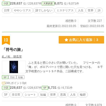
228,637
6,071
位 / 228,637件
位 / 6,071件
小説
大衆娯楽
日常
ややシリアス
謎でしかない
ミステリアス
人生
世界
詩
感想数 0
文字数 227
最終更新日 2022.03.05
登録日 2022.03.05
12
お気に入り追加
3
「符号の旅」
糺ノ杜 胡瓜堂
ふと見ると壁に小さい穴が開いていた。 フリーターの
「俺」が、ボロアパートで壁に開いた穴を見つける。 ６千
文字程度のショートＳＦ作品、二話構成です。
SF
完結
短編
24h.ポイント
0pt
228,637
6,731
位 / 228,637件
位 / 6,731件
小説
SF
SF
非日常
ショート
短編
世界
意識
人生
輪廻
感想数 0
文字数 6,979