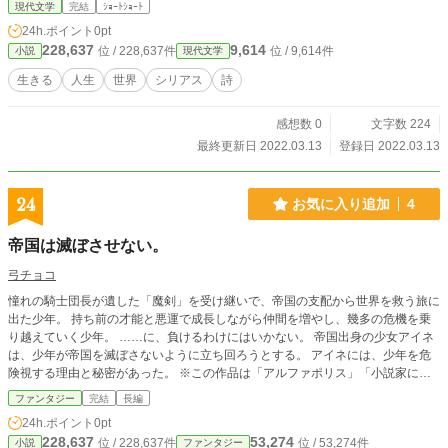
現代文学
完結
ｼｮｰﾄｼｮｰﾄ
24h.ポイント
0pt
228,637
9,614
位 / 228,637件
位 / 9,614件
小説
現代文学
生きる
人生
世界
シリアス
詩
感想数 0
文字数 224
最終更新日 2022.03.13
登録日 2022.03.13
24
お気に入り追加
4
帝国は滅ぼさせない。
弓チョコ
憧れの騎士団長が遺した「魔剣」を受け継いで、帝国の支配から世界を救う旅に
出た少年。 持ち前の才能と悪運で成長しながら仲間を増やし、幾多の危機を乗
り越えていく少年。 ……に、負けるわけにはいかない。 帝国出身の少女アイネ
は、少年が帝国を滅ぼさないように立ち回ろうとする。 アイネには、少年を危
険視する理由と秘密があった。 ※この作品は「アルファポリス」「小説家にな
ろう」「カクヨム」にも掲載しています。
ファンタジー
完結
長編
24h.ポイント
0pt
228,637
53,274
位 / 228,637件
位 / 53,274件
小説
ファンタジー