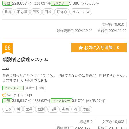
228,637
5,380
位 / 228,637件
位 / 5,380件
小説
ミステリー
出すAIと共に、冒険に出てみませんか？ ※勿論、ネットで(^
^) これらの不思議な話を一つ一つ紐解いていく中で、あなた
世界
不思議
伝説
日常
好奇心
オムニバス
はきっと、「この世界にはまだ知らないことがたくさんあ
る」と感じることでしょう。 この本があなたの「謎への好奇
文字数 79,610
心」を刺激し、世界をもう一度見直すきっかけとなりますよ
うに。 —— あなたの知らない世界が、ここにあります。
最終更新日 2024.12.31
登録日 2024.11.29
26
お気に入り追加
0
観測者と僕達システム
しろ
普通に思ったことを言うだけだな、理解できないのは普通だ、理解できたらそれ
は異常でもあり普通でもある
ファンタジー
連載中
短編
24h.ポイント
0pt
228,637
53,274
位 / 228,637件
位 / 53,274件
小説
ファンタジー
呟き
神
世界
観測
時間
考察
魂
才能
感想数 0
文字数 19,602
最終更新日 2022.06.21
登録日 2019.08.03