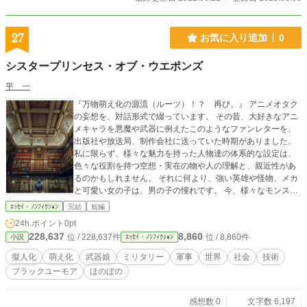
27
お気に入り追加
0
シスタープリンセス・オブ・ウエポンズ
平 一
『万物萌え化の源流（ルーツ）！？ 再び。』 アニメオタク
の妄想を、対話形式で綴っています。 その昔、大好きなアニ
メキャラを悪魔や武器に例えたこのようなファンレターを、
出版社や放送局、制作会社に送っていた時期がありました。
私に限らず、様々な魅力を持った人物達の体系的な設定は、
色々な役割を持つ空想・実在の物や人の理解と、親近性があ
るのかもしれません。 それに何より、強い英雄や怪物、メカ
と可愛い女の子は、男の子の憧れです。 今、様々なモンスタ
ー娘や武器娘が活躍するアニメを見ていると、 感無量です
ｴｯｾｲ・ﾉﾝﾌｨｸｼｮﾝ
完結
短編
（感涙）……ああっ！ （↑昨今の万物萌え化の風潮を作った
24h.ポイント
0pt
のは、貴様のようなキモヲタ共か～！とか、 だからって全部
228,637
8,860
位 / 228,637件
位 / 8,860件
小説
ｴｯｾｲ・ﾉﾝﾌｨｸｼｮﾝ
一緒に混ぜるな～！と、恒例の袋叩きに合う中二病オタク
［笑］） 作中で考えた内容は、後の『文明の星』理論（仮
擬人化
萌え化
武器娘
ミリタリー
軍事
世界
社会
技術
説）にもつながっています。 多彩な夢と希望そして刺激を与
ブラックユーモア
ほのぼの
えてくれた、素晴らしいアニメ作品に感謝します。
感想数 0
文字数 6,197