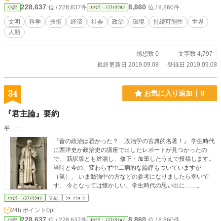
228,637
8,860
位 / 228,637件
位 / 8,860件
小説
ｴｯｾｲ・ﾉﾝﾌｨｸｼｮﾝ
文明
科学
技術
経済
社会
政治
環境
持続可能性
世界
人類
感想数 0
文字数 4,797
最終更新日 2019.09.08
登録日 2019.09.08
34
お気に入り追加
0
『君主論』要約
平 一
『昔の政治は恐かった？ 政治学の古典的名著！』 学生時代
に西洋史か政治史の講座で出したレポートが見つかったの
で、 新訳版とも対照し、修正・加筆したうえで投稿します。
当時と今の、変わらず中二病的な論評もついていますが
（笑）、 いま勉強中の方などの参考になりましたら幸いで
す。 今となっては懐かしい、学生時代の思い出に……。
ｴｯｾｲ・ﾉﾝﾌｨｸｼｮﾝ
完結
ｼｮｰﾄｼｮｰﾄ
24h.ポイント
0pt
228,637
8,860
位 / 228,637件
位 / 8,860件
小説
ｴｯｾｲ・ﾉﾝﾌｨｸｼｮﾝ