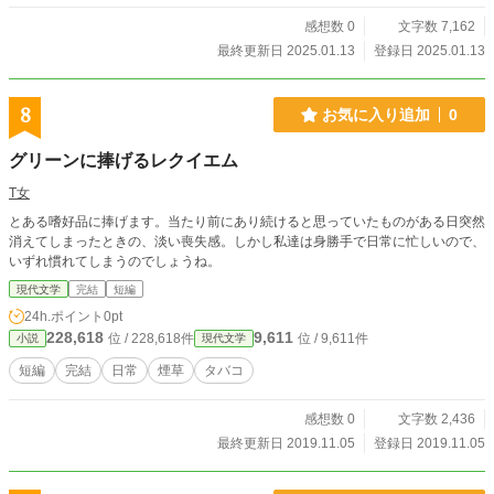
感想数 0
文字数 7,162
最終更新日 2025.01.13
登録日 2025.01.13
8
お気に入り追加
0
グリーンに捧げるレクイエム
T女
とある嗜好品に捧げます。当たり前にあり続けると思っていたものがある日突然
消えてしまったときの、淡い喪失感。しかし私達は身勝手で日常に忙しいので、
いずれ慣れてしまうのでしょうね。
現代文学
完結
短編
24h.ポイント
0pt
228,618
9,611
位 / 228,618件
位 / 9,611件
小説
現代文学
短編
完結
日常
煙草
タバコ
感想数 0
文字数 2,436
最終更新日 2019.11.05
登録日 2019.11.05