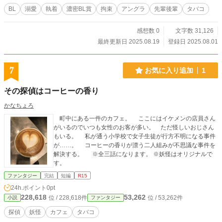
BL
溺愛
執着
濃密BL賞
拘束
アングラ
先輩後輩
タバコ
感想数 0
文字数 31,126
最終更新日 2025.08.19
登録日 2025.08.01
7
お気に入り追加
1
その探偵はコーヒーの香り
かなちょろ
町中にある一件のカフェ。 ここにはイケメンの店員さん
がいるのでいつも女性のお客が多い。 ただ怪しいおじさん
もいる。 私が通う小学校で女子生徒が行方不明になる事件
が……。 コーヒーの香りが漂う二人組みが不思議な事件を
解決する。 ※全三話になります。 ※妖怪はオリジナルで
す。
ファンタジー
完結
短編
R15
24h.ポイント
0pt
228,618
53,262
位 / 228,618件
位 / 53,262件
小説
ファンタジー
探偵
妖怪
カフェ
タバコ