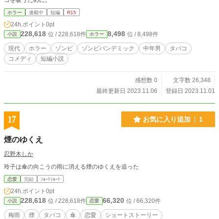
コを吸うために。
ホラー
連載中
短編
R15
24h.ポイント
0pt
228,618
8,498
位 / 228,618件
位 / 8,498件
小説
ホラー
現代
ホラー
ゾンビ
ゾンビパンデミック
中年男
タバコ
コメディ
短編小説
感想数 0
文字数 26,348
最終更新日 2023.11.06
登録日 2023.11.01
17
お気に入り追加
1
煙のゆくえ
忍野木しか
玲子は傘の向こうの雨に消える煙のゆくえを追った
恋愛
完結
ｼｮｰﾄｼｮｰﾄ
24h.ポイント
0pt
228,618
66,320
位 / 228,618件
位 / 66,320件
小説
恋愛
梅雨
煙
タバコ
傘
恋愛
ショートストーリー