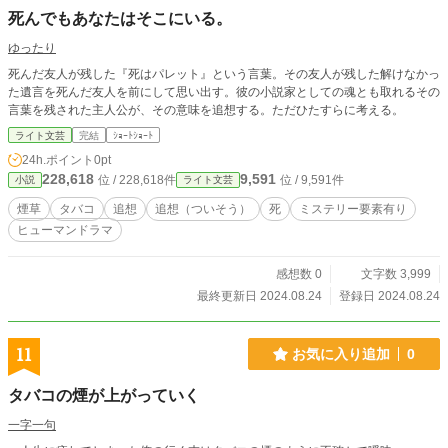
死んでもあなたはそこにいる。
ゆったり
死んだ友人が残した『死はパレット』という言葉。その友人が残した解けなかっ
た遺言を死んだ友人を前にして思い出す。彼の小説家としての魂とも取れるその
言葉を残された主人公が、その意味を追想する。ただひたすらに考える。
ライト文芸
完結
ｼｮｰﾄｼｮｰﾄ
24h.ポイント
0pt
228,618
9,591
位 / 228,618件
位 / 9,591件
小説
ライト文芸
煙草
タバコ
追想
追想（ついそう）
死
ミステリー要素有り
ヒューマンドラマ
感想数 0
文字数 3,999
最終更新日 2024.08.24
登録日 2024.08.24
11
お気に入り追加
0
タバコの煙が上がっていく
一字一句