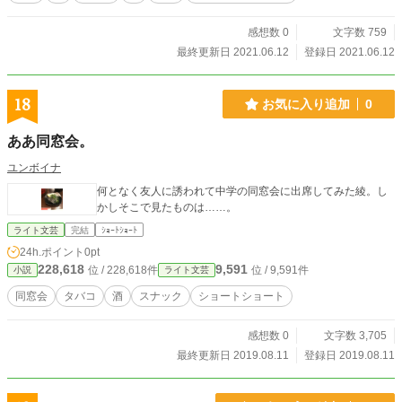
感想数 0
文字数 759
最終更新日 2021.06.12
登録日 2021.06.12
18
お気に入り追加
0
ああ同窓会。
ユンボイナ
何となく友人に誘われて中学の同窓会に出席してみた綾。し
かしそこで見たものは……。
ライト文芸
完結
ｼｮｰﾄｼｮｰﾄ
24h.ポイント
0pt
228,618
9,591
位 / 228,618件
位 / 9,591件
小説
ライト文芸
同窓会
タバコ
酒
スナック
ショートショート
感想数 0
文字数 3,705
最終更新日 2019.08.11
登録日 2019.08.11