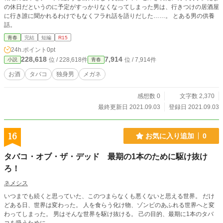
の休日だというのに予定がすっかりなくなってしまった男は、行きつけの居酒屋
に行き誰に聞かれるわけでもなくフラれ話を語りだした……。 とある男の供養
話。
青春
完結
短編
R15
24h.ポイント
0pt
228,618
7,914
位 / 228,618件
位 / 7,914件
小説
青春
お酒
タバコ
独身男
メガネ
感想数 0
文字数 2,370
最終更新日 2021.09.03
登録日 2021.09.03
16
お気に入り追加
0
タバコ・オブ・ザ・デッド 最期の1本のために駆け抜け
ろ！
ネメシス
いつまでも続くと思っていた、このつまらなくも悪くないと思える世界。 だけ
どある日、世界は変わった。 人を食らう化け物、ゾンビのあふれる世界へと変
わってしまった。 男はそんな世界を駆け抜ける。 己の目的、最期に1本のタバ