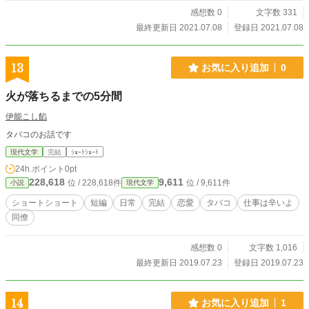
感想数 0
文字数 331
最終更新日 2021.07.08
登録日 2021.07.08
13
お気に入り追加
0
火が落ちるまでの5分間
伊能こし餡
タバコのお話です
現代文学
完結
ｼｮｰﾄｼｮｰﾄ
24h.ポイント
0pt
228,618
9,611
位 / 228,618件
位 / 9,611件
小説
現代文学
ショートショート
短編
日常
完結
恋愛
タバコ
仕事は辛いよ
同僚
感想数 0
文字数 1,016
最終更新日 2019.07.23
登録日 2019.07.23
14
お気に入り追加
1