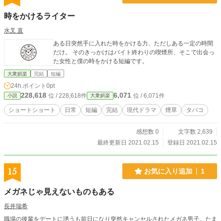
時をかけるライター
水叉 直
ある日突然手に入れた時をかける力、ただしある一定の時間
だけ。 そのきっかけはバイト終わりの喫煙所、そこで出会っ
た女性と僕の時をかける短編です。
大衆娯楽
完結
短編
24h.ポイント
0pt
228,618
6,071
位 / 228,618件
位 / 6,071件
小説
大衆娯楽
ショートショート
日常
短編
完結
現代ドラマ
煙草
タバコ
感想数 0
文字数 2,639
最終更新日 2021.02.15
登録日 2021.02.15
15
お気に入り追加
1
メガネじゃ見えないものもある
長井瑞希
職場の後輩をデートに誘うも前日になり突然キャンセルされたメガネ男子。たま