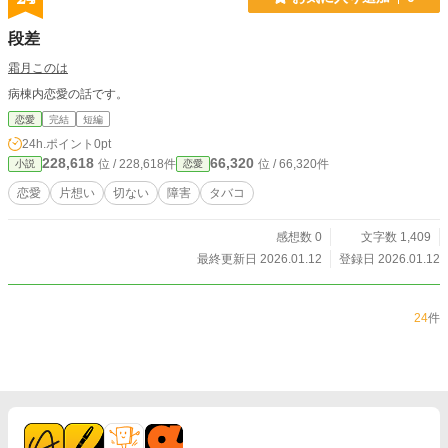
段差
霜月このは
病棟内恋愛の話です。
恋愛
完結
短編
24h.ポイント
0pt
228,618
66,320
位 / 228,618件
位 / 66,320件
小説
恋愛
恋愛
片想い
切ない
障害
タバコ
感想数 0
文字数 1,409
最終更新日 2026.01.12
登録日 2026.01.12
24
件