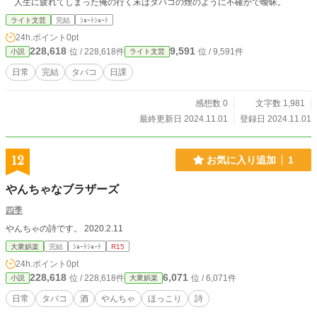
人生に疲れてしまった俺の行く末はタバコの煙のように不確かで曖昧。
ライト文芸
完結
ｼｮｰﾄｼｮｰﾄ
24h.ポイント
0pt
228,618
9,591
位 / 228,618件
位 / 9,591件
小説
ライト文芸
日常
完結
タバコ
日課
感想数 0
文字数 1,981
最終更新日 2024.11.01
登録日 2024.11.01
12
お気に入り追加
1
やんちゃなブラザーズ
四季
やんちゃの詩です。 2020.2.11
大衆娯楽
完結
ｼｮｰﾄｼｮｰﾄ
R15
24h.ポイント
0pt
228,618
6,071
位 / 228,618件
位 / 6,071件
小説
大衆娯楽
日常
タバコ
酒
やんちゃ
ほっこり
詩