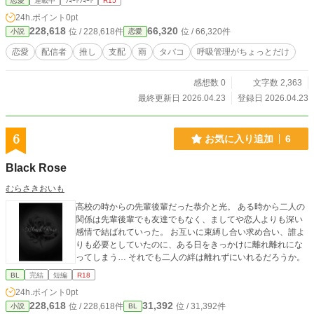
恋愛
連載中
ｼｮｰﾄｼｮｰﾄ
R15
24h.ポイント
0pt
228,618
66,320
位 / 228,618件
位 / 66,320件
小説
恋愛
恋愛
配信者
推し
支配
雨
タバコ
呼吸管理がちょっとだけ
感想数 0
文字数 2,363
最終更新日 2026.04.23
登録日 2026.04.23
6
お気に入り追加
6
Black Rose
むらさきおいも
高校の時からの先輩後輩だった恭介と光。 ある時から二人の
関係は先輩後輩でも友達でもなく、ましてや恋人よりも深い
感情で結ばれていった。 お互いに束縛し合い求め合い、誰よ
りも必要としていたのに、ある日をきっかけに離れ離れにな
ってしまう… それでも二人の絆は離れずにいれるだろうか。
BL
完結
短編
R18
24h.ポイント
0pt
228,618
31,392
位 / 228,618件
位 / 31,392件
小説
BL