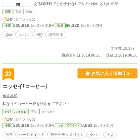
ある喫煙所でしか会わない2人の出会いと別れの話
恋愛
完結
短編
24h.ポイント
0pt
228,618
66,320
位 / 228,618件
位 / 66,320件
小説
恋愛
恋愛
タバコ
回想
現代日本
文字数 10,379
最終更新日 2019.08.26
登録日 2019.08.26
22
お気に入り追加
3
エッセイ｢コーヒー｣
家紋武範
私なりのコーヒー愛を語らせて下さい！
ｴｯｾｲ・ﾉﾝﾌｨｸｼｮﾝ
完結
ｼｮｰﾄｼｮｰﾄ
24h.ポイント
0pt
228,618
8,861
位 / 228,618件
位 / 8,861件
小説
ｴｯｾｲ・ﾉﾝﾌｨｸｼｮﾝ
日常
ハードボイルド
若干のディスりあり
タバコ
大人