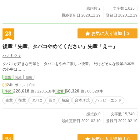
感想数 2
文字数 1,625
最終更新日 2020.12.29
登録日 2020.12.29
23
お気に入り追加
3
後輩「先輩、タバコやめてください」先輩「えー」
ハナミツキ
タバコが好きな先輩と、タバコをやめて欲しい後輩。 だけどそんな後輩の本当
の心中は……
恋愛
完結
短編
24h.ポイント
0pt
228,618
66,320
位 / 228,618件
位 / 66,320件
小説
恋愛
先輩
後輩
タバコ
百合
短編
台本形式
ハッピーエンド
感想数 0
文字数 15,740
最終更新日 2021.02.10
登録日 2021.02.10
24
お気に入り追加
0