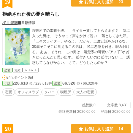
19
お気に入り追加
23
拒絶された後の憂さ晴らし
桜井 響華
書籍情報
喫煙所での常套手段。 「ライター貸してもらえます？」 気に
入った男は、 そうやって声をかけて誘い、 落としてきた私。
「…そのライター、やるよ。 だから、二度と話をかけるな」
30歳そこそこに見えるこの男は、 私に悪態を付き、睨み付け
る。 あぁ、そうね… この男は、清楚系の可愛い"アノ子"が 好
きだったんだと思い出す。 近付きたいのに近付けない…、 誘
惑してもなびかない。 さて、どうしたものか？
恋愛
完結
ｼｮｰﾄｼｮｰﾄ
24h.ポイント
0pt
228,618
66,320
位 / 228,618件
位 / 66,320件
小説
恋愛
恋愛
オフィスラブ
タバコ
喫煙所
大人の恋愛
感想数 0
文字数 8,431
最終更新日 2020.05.06
登録日 2020.05.06
20
お気に入り追加
14