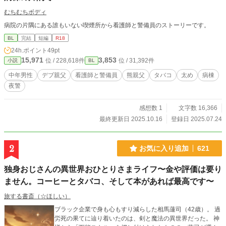
むちむちボディ
病院の片隅にある誰もいない喫煙所から看護師と警備員のストーリーです。
BL
完結
短編
R18
24h.ポイント
49pt
15,971
3,853
位 / 228,618件
位 / 31,392件
小説
BL
中年男性
デブ親父
看護師と警備員
熊親父
タバコ
太め
病棟
夜警
感想数 1
文字数 16,366
最終更新日 2025.10.16
登録日 2025.07.24
2
お気に入り追加
621
独身おじさんの異世界おひとりさまライフ〜金や評価は要り
ません。コーヒーとタバコ、そして本があれば最高です〜
旅する書斎（☆ほしい）
ブラック企業で身も心もすり減らした相馬蓮司（42歳）。 過
労死の果てに辿り着いたのは、剣と魔法の異世界だった。 神