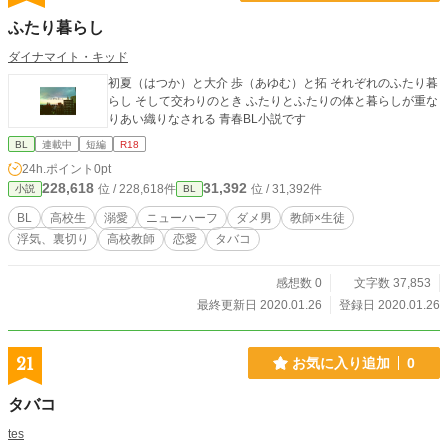
ふたり暮らし
ダイナマイト・キッド
初夏（はつか）と大介 歩（あゆむ）と拓 それぞれのふたり暮
らし そして交わりのとき ふたりとふたりの体と暮らしが重な
りあい織りなされる 青春BL小説です
BL
連載中
短編
R18
24h.ポイント
0pt
228,618
31,392
位 / 228,618件
位 / 31,392件
小説
BL
BL
高校生
溺愛
ニューハーフ
ダメ男
教師×生徒
浮気、裏切り
高校教師
恋愛
タバコ
感想数 0
文字数 37,853
最終更新日 2020.01.26
登録日 2020.01.26
21
お気に入り追加
0
タバコ
tes