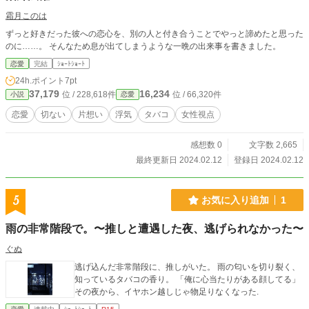
霜月このは
ずっと好きだった彼への恋心を、別の人と付き合うことでやっと諦めたと思った
のに……。 そんなため息が出てしまうような一晩の出来事を書きました。
恋愛
完結
ｼｮｰﾄｼｮｰﾄ
24h.ポイント
7pt
37,179
16,234
位 / 228,618件
位 / 66,320件
小説
恋愛
恋愛
切ない
片想い
浮気
タバコ
女性視点
感想数 0
文字数 2,665
最終更新日 2024.02.12
登録日 2024.02.12
5
お気に入り追加
1
雨の非常階段で。〜推しと遭遇した夜、逃げられなかった〜
ぐぬ
逃げ込んだ非常階段に、推しがいた。 雨の匂いを切り裂く、
知っているタバコの香り。 「俺に心当たりがある顔してる」
その夜から、イヤホン越しじゃ物足りなくなった.