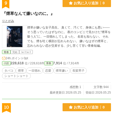
9
お気に入り追加
0
『煙草なんて嫌いなのに。』
りとがみ
煙草が嫌いな女子高生。 臭くて、汚くて、身体にも悪い――
そう思っていたはずなのに。 夜のコンビニで見かけた“煙草を
吸う人”に、一目惚れしてしまった。 名前も知らない。 それ
でも、煙を吐く横顔が忘れられない。 嫌いなはずの煙草と、
忘れられない恋が交差する、少し苦くて甘い青春短編。
青春
完結
ｼｮｰﾄｼｮｰﾄ
24h.ポイント
0pt
228,618
7,914
位 / 228,618件
位 / 7,914件
小説
青春
タバコ
煙草
一目惚れ
恋愛
煙草嫌い
長髪男子
ショートショート
感想数 1
文字数 944
最終更新日 2026.05.25
登録日 2026.05.25
10
お気に入り追加
0