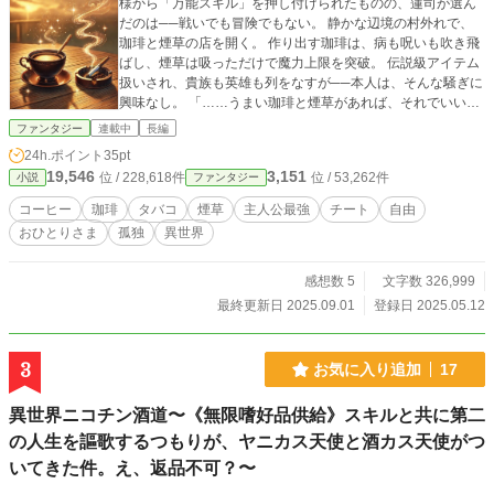
様から「万能スキル」を押し付けられたものの、蓮司が選ん
だのは──戦いでも冒険でもない。 静かな辺境の村外れで、
珈琲と煙草の店を開く。 作り出す珈琲は、病も呪いも吹き飛
ばし、煙草は吸っただけで魔力上限を突破。 伝説級アイテム
扱いされ、貴族も英雄も列をなすが──本人は、そんな騒ぎに
興味なし。 「……うまい珈琲と煙草があれば、それでいい」
誰かと群れる気も、誰かに媚びる気もない。 ただ、自分のた
ファンタジー
連載中
長編
めだけに、今日も一杯と一服を楽しむ。 誰にも縛られず、誰
24h.ポイント
35pt
にも迎合しない孤高のおっさんによる、異世界マイペースラ
19,546
3,151
位 / 228,618件
位 / 53,262件
小説
ファンタジー
イフ、ここに開店！
コーヒー
珈琲
タバコ
煙草
主人公最強
チート
自由
おひとりさま
孤独
異世界
感想数 5
文字数 326,999
最終更新日 2025.09.01
登録日 2025.05.12
3
お気に入り追加
17
異世界ニコチン酒道〜《無限嗜好品供給》スキルと共に第二
の人生を謳歌するつもりが、ヤニカス天使と酒カス天使がつ
いてきた件。え、返品不可？〜