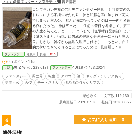
ノエ丸@草原スタート２巻発売中!!
書籍情報
コンプラガン無視の異世界ファンタジー開幕！！ 社長業のス
トレスによる不摂生がたたり、肺と肝臓を癌に蝕まれて死ん
でしまった主人公。 死んだ先に待っていたのは――神と名乗
る存在だった。 神は言った。「生前の善行を考慮して、第二
の人生を与える」と――。 そうして《無限嗜好品供給》とい
う謎スキルと、病気とは無縁の健康な身体を手に入れた主人
公。しかし、神様から無理矢理押し付けら……もとい、自主
的に付いてきてくれることになったのは、見目麗しくも、性
格から見た目のタイプまで正反対な二人の天使だった。 その
ファンタジー
連載中
長編
R15
名は――ハクアとクロエ。 「一服したいので、タバコを下さ
24h.ポイント
14pt
い」 「主様、僕もお酒が欲しい！」 当然のように要求してき
30,276
4,619
位 / 228,618件
位 / 53,262件
小説
ファンタジー
たのは、タバコとお酒。 与えれば与えただけ消費する、依存
症まっしぐらな「ヤニカス天使」と「酒カス天使」を従えた
ファンタジー
異世界
転生
タバコ
酒
ギャグ・シリアスあり
三人組が織り成す、ドタバタ異世界珍道中――もとい、ドタ
男主人公
天使
チートスキル
ほのぼの時々シリアス
バタ異世界ニコチン酒道（造語）！ タバコを吸ってはサボ
り、酒を飲んでは暴れる傍若無人な二人の天使に、主人公は
何を思い、何を感じるのか。 旅の果てに、こんな罰ゲームの
感想数 0
文字数 119,636
ような二人を押し付けられた「答え」を見つけることができ
最終更新日 2026.07.16
登録日 2026.06.27
るのか――。 「生前の善行を考慮したとは、一体……」
4
お気に入り追加
0
治外法権