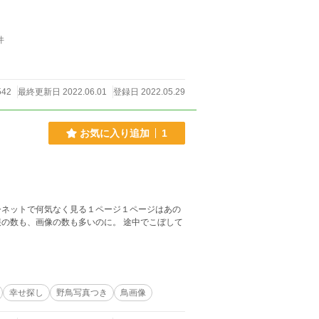
件
542
最終更新日 2022.06.01
登録日 2022.05.29
お気に入り追加
1
今ネットで何気なく見る１ページ１ページはあの
像の数も多いのに。 途中でこぼして
幸せ探し
野鳥写真つき
鳥画像