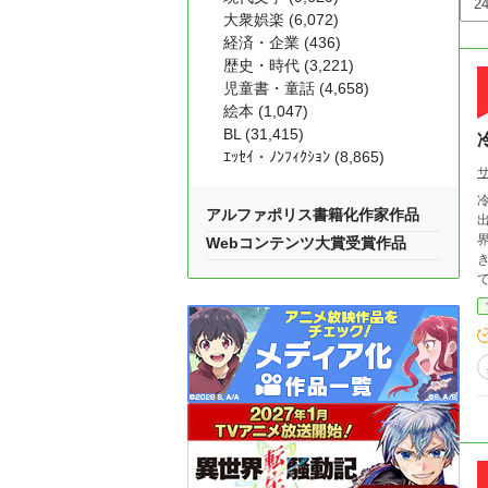
大衆娯楽 (6,072)
経済・企業 (436)
歴史・時代 (3,221)
児童書・童話 (4,658)
絵本 (1,047)
BL (31,415)
ｴｯｾｲ・ﾉﾝﾌｨｸｼｮﾝ (8,865)
冷蔵
アルファポリス書籍化作家作品
Webコンテンツ大賞受賞作品
庫さ