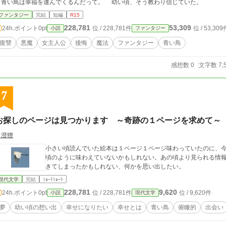
青い鳥は幸福を運んでくるんだって。 幼い頃、そう教わり信じていた。
ファンタジー
完結
短編
R15
228,781
53,309
24h.ポイント
0pt
位 / 228,781件
位 / 53,309
小説
ファンタジー
復讐
悪魔
女主人公
後悔
魔法
ファンタジー
青い鳥
感想数 0
文字数 7,
7
お探しのページは見つかります ～奇跡の１ページを求めて～
月澄狸
小さい頃読んでいた絵本は１ページ１ページ味わっていたのに、
頃のように味わえていないかもしれない。あの頃より見られる情報の数も、画
きてしまったかもしれない、何かを思い出したい。
現代文学
完結
ｼｮｰﾄｼｮｰﾄ
228,781
9,620
24h.ポイント
0pt
位 / 228,781件
位 / 9,620件
小説
現代文学
夢
幼い頃の想い出
幸せになりたい
幸せとは
青い鳥
俯瞰的
出会い