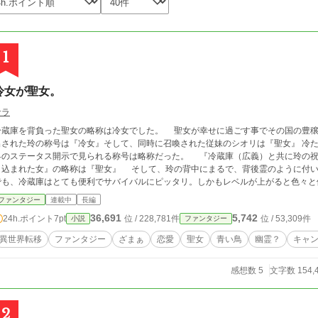
1
冷女が聖女。
サラ
庫を背負った聖女の略称は冷女でした。 聖女が幸せに過ごす事でその国の豊穣が約束される世界。 『聖女召喚の儀式』で呼び
出された玲の称号は『冷女』そして、同時に召喚された従妹のシオリは『聖女』 冷
界のステータス開示で見られる称号は略称だった。 『冷蔵庫（広義）と共に玲の祝
き込まれた女』の略称は『聖女』 そして、玲の背中にまるで、背後霊のように付い
でも、冷蔵庫はとても便利でサバイバルにピッタリ。しかもレベルが上がると色々と
えあれば生きていくのに問題はない。 これは異世界で冷蔵庫と共に召喚された聖女が幸せになり異世界があるべき姿に戻るお
ファンタジー
連載中
長編
話。
36,691
5,742
24h.ポイント
7pt
位 / 228,781件
位 / 53,309件
小説
ファンタジー
異世界転移
ファンタジー
ざまぁ
恋愛
聖女
青い鳥
幽霊？
キャ
感想数 5
文字数 154,
2