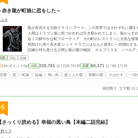
～赤き龍が町娘に恋をした～
ヒムネ
龍が存在する大陸ドラゴン·アース。この世界ではそれぞれに属す
人間はドラゴン達に気づかれれば引き裂かれてしまう。龍からす
近くの鮮やかな町フローティア、その町のレストランに元気な接
然助けた誇り高き龍 レッド·ドラゴンはなんと彼女に一目惚れす
試練が待ち受ける人間と龍の愛の物語。 ※エブリ
恋愛
完結
短編
228,781
66,371
24h.ポイント
0pt
位 / 228,781件
位 / 66,371件
小説
恋愛
恋愛
龍
町娘
短編
青い鳥
龍と人の愛
禁断の愛
そばかす
一目
感想数 0
文字数 31,
6
【さっくり読める】幸福の黒い鳥【本編二話完結】
日野リア