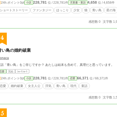
228,781
4,658
24h.ポイント
0pt
位 / 228,781件
位 / 4,658件
小説
児童書・童話
ショートストーリー
ファンタジー
ほっこり
少女
猫
青い鳥
星の海
感想数 0
文字数 1,
4
青い鳥の婚約破棄
onaca
童話「青い鳥」をご存じですか？ あたしは結末も含めて、真理だと思っています。
恋愛
完結
ｼｮｰﾄｼｮｰﾄ
228,781
66,371
24h.ポイント
0pt
位 / 228,781件
位 / 66,371件
小説
恋愛
恋愛
婚約破棄
女主人公
浮気
青い鳥
現代
童話
感想数 0
文字数 1,
5