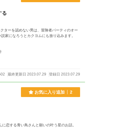
する
ラクターを認めない男は、冒険者パーティのオー
小説家になろうとカクヨムにも放り込みます。
件
502
最終更新日 2023.07.29
登録日 2023.07.29
お気に入り追加
2
猫さん 少女：るりさん 人間の少女：るりさんに恋する青い鳥さんと願いの叶う星のお話。