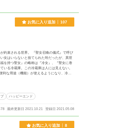
お気に入り追加
107
たい女はいらないと捨てられた玲だったが、異世
福を持つ聖女』の略称は『冷女』、『聖女に巻
ている冷蔵庫。この冷蔵庫は人には見えない。
便利な用途（機能）が使えるようになり、冷蔵
ンプ
ハッピーエンド
478
最終更新日 2021.10.21
登録日 2021.05.08
お気に入り追加
8