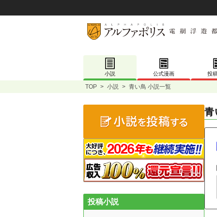
小説
公式漫画
投
TOP
>
小説
>
青い鳥 小説一覧
青
投稿小説