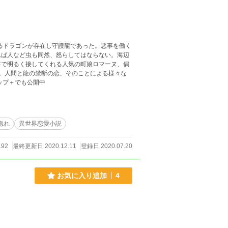
るドラゴンが存在し守護龍であった。悪事を働く
れば人など虫も同然、怒らしてはならない。海辺
客で明るく接してくれる人気の町娘ロマーヌ、偶
る。人間と龍の禁断の恋、そのことによる様々な
スタ、ノベルアップ＋でも公開中
惚れ
異世界恋愛小説
192
最終更新日 2020.12.11
登録日 2020.07.20
お気に入り追加
4