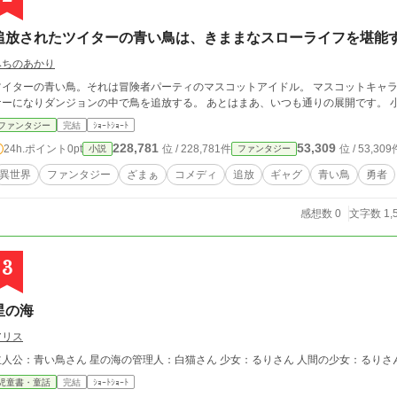
追放されたツイターの青い鳥は、きままなスローライフを堪能
みちのあかり
ツイターの青い鳥。それは冒険者パーティのマスコットアイドル。 マスコットキャ
ナーになりダンジョンの中で鳥を追放する。 あとはまあ、いつも通りの展開です。 
ファンタジー
完結
ｼｮｰﾄｼｮｰﾄ
228,781
53,309
24h.ポイント
0pt
位 / 228,781件
位 / 53,309
小説
ファンタジー
異世界
ファンタジー
ざまぁ
コメディ
追放
ギャグ
青い鳥
勇者
感想数 0
文字数 1,
3
星の海
アリス
主人公：青い鳥さん 星の海の管理人：白
児童書・童話
完結
ｼｮｰﾄｼｮｰﾄ