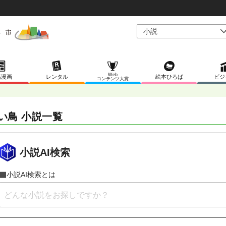
Web
稿漫画
レンタル
絵本ひろば
ビジ
コンテンツ大賞
い鳥 小説一覧
小説AI検索
小説AI検索とは