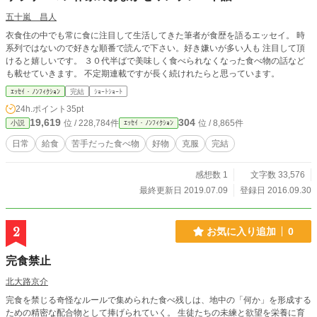
五十嵐 昌人
衣食住の中でも常に食に注目して生活してきた筆者が食歴を語るエッセイ。 時
系列ではないので好きな順番で読んで下さい。好き嫌いが多い人も 注目して頂
けると嬉しいです。 ３０代半ばで美味しく食べられなくなった食べ物の話など
も載せていきます。 不定期連載ですが長く続けれたらと思っています。
ｴｯｾｲ・ﾉﾝﾌｨｸｼｮﾝ
完結
ｼｮｰﾄｼｮｰﾄ
24h.ポイント
35pt
19,619
304
位 / 228,784件
位 / 8,865件
小説
ｴｯｾｲ・ﾉﾝﾌｨｸｼｮﾝ
日常
給食
苦手だった食べ物
好物
克服
完結
感想数 1
文字数 33,576
最終更新日 2019.07.09
登録日 2016.09.30
2
お気に入り追加
0
完食禁止
北大路京介
完食を禁じる奇怪なルールで集められた食べ残しは、地中の「何か」を形成する
ための精密な配合物として捧げられていく。 生徒たちの未練と欲望を栄養に育