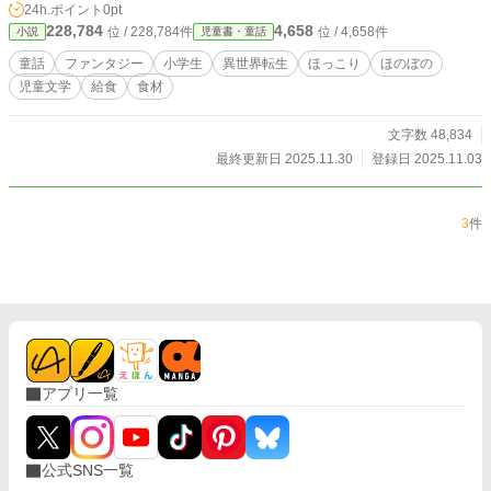
24h.ポイント
0pt
228,784
4,658
位 / 228,784件
位 / 4,658件
小説
児童書・童話
童話
ファンタジー
小学生
異世界転生
ほっこり
ほのぼの
児童文学
給食
食材
文字数 48,834
最終更新日 2025.11.30
登録日 2025.11.03
3
件
アプリ一覧
公式SNS一覧