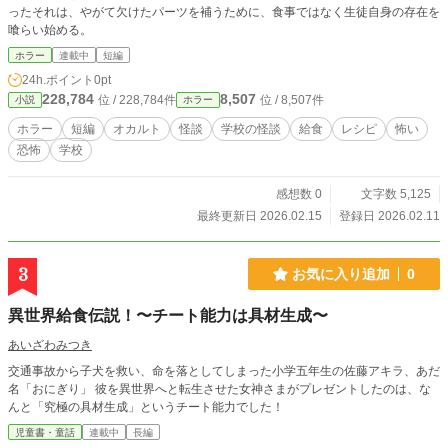
ったそれは、やがて欠けたパーツを補うために、食事ではなく生徒自身の存在を
喰らい始める。
ホラー
連載中
短編
24h.ポイント
0pt
228,784
8,507
位 / 228,784件
位 / 8,507件
小説
ホラー
ホラー
短編
オカルト
怪談
学校の怪談
給食
レシピ
怖い
恐怖
学校
感想数 0
文字数 5,125
最終更新日 2026.02.15
登録日 2026.02.11
3
お気に入り追加
0
異世界給食伝説！〜チート能力は具材生成〜
あいざわみつき
交通事故から子犬を救い、命を落としてしまった小学五年生の佐藤アキラ、あだ
名「おにぎり」 彼を異世界へと転生させた女神さまがプレゼントしたのは、な
んと「究極の具材生成」というチート能力でした！
児童書・童話
連載中
長編