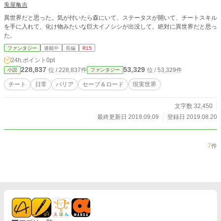
兎屋亀吉
異世界だと思った。気が付いたら森にいて、ステータスが開いて、チートスキル
を手に入れて、化け物みたいな巨大イノシシが出没して。絶対に異世界だと思っ
た。
ファンタジー
連載中
長編
R15
24h.ポイント
0pt
228,837
53,329
位 / 228,837件
位 / 53,329件
小説
ファンタジー
チート
日常
バリア
セーブ＆ロード
現実世界
文字数 32,450
最終更新日 2019.09.09
登録日 2019.08.20
7
件