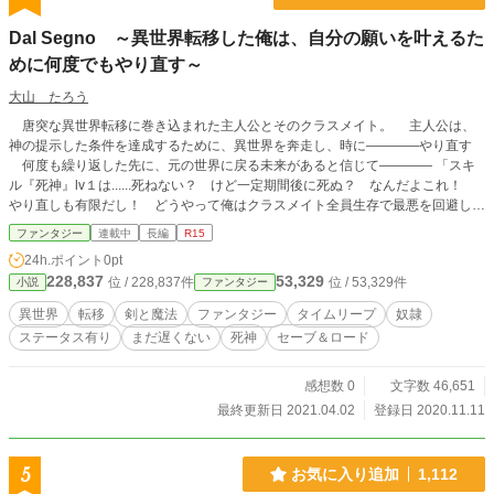
Dal Segno ～異世界転移した俺は、自分の願いを叶えるた
めに何度でもやり直す～
大山 たろう
唐突な異世界転移に巻き込まれた主人公とそのクラスメイト。 主人公は、
神の提示した条件を達成するために、異世界を奔走し、時に――――やり直す
何度も繰り返した先に、元の世界に戻る未来があると信じて―――― 「スキ
ル『死神』lv１は......死ねない？ けど一定期間後に死ぬ？ なんだよこれ！
やり直しも有限だし！ どうやって俺はクラスメイト全員生存で最悪を回避した
らいいんだ！」 これは、非力な少年の物語である。 ※小説家になろうでも投
ファンタジー
連載中
長編
R15
稿してます
24h.ポイント
0pt
228,837
53,329
位 / 228,837件
位 / 53,329件
小説
ファンタジー
異世界
転移
剣と魔法
ファンタジー
タイムリープ
奴隷
ステータス有り
まだ遅くない
死神
セーブ＆ロード
感想数 0
文字数 46,651
最終更新日 2021.04.02
登録日 2020.11.11
5
お気に入り追加
1,112