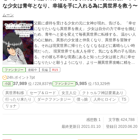
な少女は青年となり、幸福を手に入れる為に異世界を救う〜
ムーン
父親に虐待を受ける少女の元に女神が現れ、告げる。 「幸せ
になりたいなら異世界を救え」 少女は自分の力で幸せを掴む
ため、青年へと姿を変えて毎夜異世界に転移する。 温かい人
の心に触れ、異形の少女達と仲良くなり、異世界を冒険す
る。それは現実世界に帰りたくなくなるほどに素晴らしい時
間だった。 現実世界でも友人を得て、気になる男の子も現れ
る。その彼も不幸な境遇にあると知った少女は彼と共に幸せ
になりたいと願うようになり、より一層異世界攻略に精を出
した。 しかし、異世界攻略が手詰まる。すると女神の加護が
ファンタジー
連載中
長編
R15
弱まり父親からの虐待が苛烈さを増す。セーブ地点からやり
24h.ポイント
7pt
直しては殺される異世界、異世界が接近し奇妙な事件が立て
37,989
5,985
位 / 228,837件
位 / 53,329件
小説
ファンタジー
続けに起きて荒んでいく現実世界、少女は両世界の命運を握
らされた。 少女の心の支えが失われ、少女の精神は限界へと
異世界転移
セーブ＆ロード
女主人公
クトゥルフ神話要素あり
近付いていく。少女が歩みを止めると両世界が接触し、災厄
行ったり来たり
ダークファンタジー
僕っ娘
人外ヒロイン
TS
が降り注いだ。 女神の狙いが判明すると同時に少女は希望を
リョナ
取り戻し、混沌に覆われた両世界を救うため、少女は再び立
ち上がる。 ──── ────── ※虐待、性的虐待、堕胎の描写
を含みます。 ※一部拙作と世界線、キャラがリンクします
感想数 1
文字数 424,788
が、これ単体でも問題ありません。 ※「」が人間のセリフ。
最終更新日 2021.01.10
登録日 2020.06.20
『』が人外のセリフ、または電話等のセリフになります。 ※
主人公の女子中学生(異世界では青年)や、その周りの子供達が