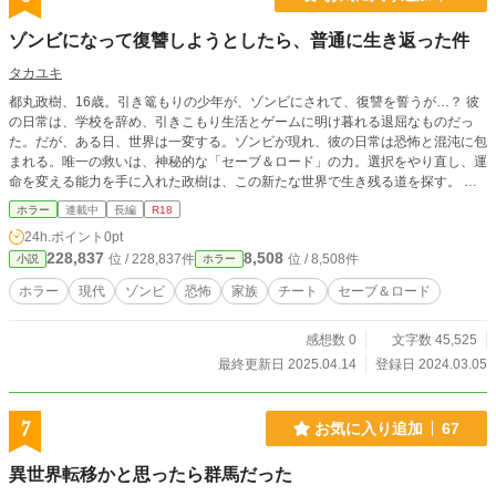
れていくのと同時にラークが無双し成り上がる冒険譚である。
ゾンビになって復讐しようとしたら、普通に生き返った件
タカユキ
都丸政樹、16歳。引き篭もりの少年が、ゾンビにされて、復讐を誓うが…？ 彼
の日常は、学校を辞め、引きこもり生活とゲームに明け暮れる退屈なものだっ
た。だが、ある日、世界は一変する。ゾンビが現れ、彼の日常は恐怖と混沌に包
まれる。唯一の救いは、神秘的な「セーブ＆ロード」の力。選択をやり直し、運
命を変える能力を手に入れた政樹は、この新たな世界で生き残る道を探す。 最
初は自分だけの生存を願いながらも、徐々に他人の命を救うためにその力を使い
ホラー
連載中
長編
R18
始める。孤独な少年が、ゾンビの蔓延する絶望的な世界で、人間性と優しさを取
24h.ポイント
0pt
り戻していく心温まる物語。彼は過去の選択をやり直し、新たな未来を切り開く
228,837
8,508
位 / 228,837件
位 / 8,508件
小説
ホラー
ことができるのか。一度きりの人生において、やり直しのチャンスがあったな
ら、あなたは何を変えるだろうか。 この物語は、選択の重要性と人間関係の再
ホラー
現代
ゾンビ
恐怖
家族
チート
セーブ＆ロード
構築を描く、サスペンスフル
感想数 0
文字数 45,525
最終更新日 2025.04.14
登録日 2024.03.05
7
お気に入り追加
67
異世界転移かと思ったら群馬だった