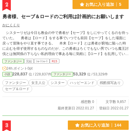
虐げられていますので、ご注意ください。
2
お気に入り追加
5
勇者様、セーブ＆ロードのご利用は計画的にお願いします
かにくくり
シスターリゼは今日も教会の中で勇者が【セーブ】をしにやってくるのを待っ
ていた。 勇者は【ロード】をする事でいつでも前回【セーブ】をした場面に
戻って冒険をやり直す事できる。 本来【ロード】とは勇者が窮地に陥った時
に止むを得ず使用するものなのだが、この勇者はろくでもない男でいつも魔王討
伐とは無関係の下らない私的理由で事ある毎に気軽に【ロード】を乱用してい
た。 勇者が【ロード】する度に前回【セーブ】した時点以降の世界は初めか
ファンタジー
完結
ｼｮｰﾄｼｮｰﾄ
R15
ら存在していなかったかのように跡形もなく消えてしまう。 一般の人々には
24h.ポイント
0pt
その時の記憶は一切残っていないが、勇者とリゼの二人だけは覚えていた。
228,837
53,329
位 / 228,837件
位 / 53,329件
小説
ファンタジー
消えていく世界の事なんて全く気に留めていない勇者とは対照的に、勇者が【ロ
ード】をする度に【セーブ】した時点以降に行ったありとあらゆる労力が全て無
ファンタジー
女主人公
シスター
ハッピーエンド
残酷描写あり
駄になってしまう事にリゼはストレスを溜め続ける。 やがて魔王が討伐され
セーブ＆ロード
た後も一向に【セーブ】と【ロード】の乱用を改めようとしない勇者に対してリ
ゼは密かに企てていた合法的なトラップを仕掛けた。 ※小説家になろうにも投
稿しています
感想数 0
文字数 9,857
最終更新日 2022.01.27
登録日 2022.01.27
3
お気に入り追加
144