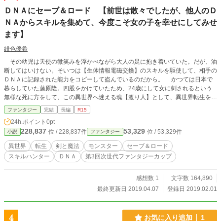
ＤＮＡにセーブ＆ロード 【前世は散々でしたが、他人のＤ
ＮＡからスキルを集めて、今度こそ女の子を幸せにしてみせ
ます】
緋色優希
その幼児は天使の微笑みを浮かべながら大人の足に抱き着いていた。だが、油
断してはいけない。そいつは【生体情報電磁交換】のスキルを駆使して、相手の
ＤＮＡに記録された能力をコピーして盗んでいるのだから。 かつては日本で
暮らしていた藤原隆。四股をかけていたため、24歳にして女に刺されるという
無様な死に方をして、この異世界へ迷える魂【渡り人】として、異世界転生を果
たした。女泣かせの前世を悔い、今度の人生は、ちゃんと女の子を幸せにしよう
ファンタジー
完結
長編
R15
と誓ったのであったが、田舎の農家に生まれたため、その前途は多難だった。か
24h.ポイント
0pt
つて地球で集めた様々なスキル、そして異世界でもスキルや魔法集めに奔走し、
228,837
53,329
位 / 228,837件
位 / 53,329件
小説
ファンタジー
新しい人生を切り開くのだった。
異世界
転生
剣と魔法
モンスター
セーブ＆ロード
スキルハンター
ＤＮＡ
第3回次世代ファンタジーカップ
感想数 1
文字数 164,890
最終更新日 2019.04.07
登録日 2019.02.01
4
お気に入り追加
1