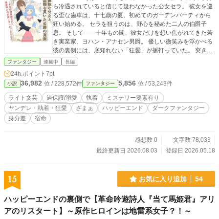
ら冷遇されていると信じて疑わなかった公女セラ。 彼女を巡
る歪な歯車は、十七歳の夏、初めてのガーデンパーティから
狂い始める。 セラを狙うのは、野心を秘めた二人の伯爵子
息。 そして――十年もの間、彼女だけを想い焦がれてきた若
き実業家、ヨハン・アナセン男爵。 優しい微笑みを浮かべる
彼の裏側には、底知れない「狂愛」が脈打っていた。 突き放
す父の真実の愛。 忍び寄る公爵家への陰謀。 そして、甘い仮
ファンタジー
連載中
長編
面を被った男爵の独占欲。 彼女の未来に待っているのは救い
24h.ポイント
7pt
か、真綿の檻か……。
36,982
5,856
位 / 228,572件
位 / 53,243件
小説
ファンタジー
ライト文芸
過保護/溺愛
執着
ミステリー要素有り
ヤンデレ・執着・狂愛
ざまぁ
ハッピーエンド
ダークファンタジー
身分差
宿命
感想数 0
文字数 78,033
最終更新日 2026.08.03
登録日 2026.05.18
15
お気に入り追加
54
ハッピーエンドの裏側で【革命吟遊詩人『当て馬姫君』アリ
アのリスタート】～原作ヒロインは地雷系女子？！～