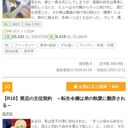
流され、彼と一夜を共にしてしまうが、盗賊の自分は勇者に
相応しくないと、ヒューはその腕からそっと抜け出し、逃亡
を決意した。 その体は魔族の地で浴び続けた《魔瘴》によ
り、静かに蝕まれ、余命いくばくもなかった。 そして、魔王
を失った世界も均衡を崩し、災厄が増え始める。 唯一それを
BL
連載中
長編
R15
止められるアレックスは、ヒューを失ったことで《勇者》で
24h.ポイント
21pt
ありながら歪んでいく。 これは十年の想いを秘めた《勇者》
25,181
6,419
位 / 228,572件
位 / 31,381件
小説
BL
と、病を抱えた《盗賊》が、世界を救ったあとの話。
BL
ファンタジー
勇者×盗賊
すれ違い
ヤンデレ・執着・狂愛
疑似妊娠
異世界
感想数 9
文字数 386,986
最終更新日 2026.03.26
登録日 2025.12.11
10
お気に入り追加
693
【R18】禁忌の主従契約 ～転生令嬢は弟の執愛に翻弄され
る～
彼岸花
ある日、私は双子の弟に告白された。「ずっと前から好きだ
った。恋人と別れて自分を選んで欲しい」と。 けれど、その