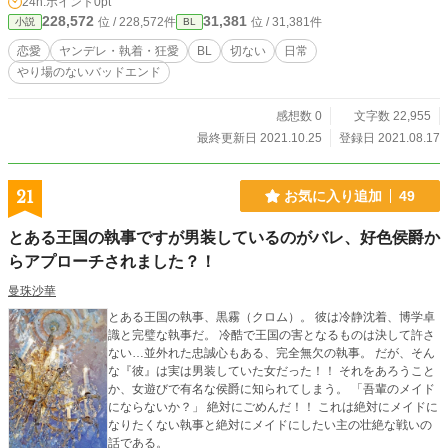
24h.ポイント
0pt
228,572
31,381
位 / 228,572件
位 / 31,381件
小説
BL
恋愛
ヤンデレ・執着・狂愛
BL
切ない
日常
やり場のないバッドエンド
感想数 0
文字数 22,955
最終更新日 2021.10.25
登録日 2021.08.17
21
お気に入り追加
49
とある王国の執事ですが男装しているのがバレ、好色侯爵か
らアプローチされました？！
曼珠沙華
とある王国の執事、黒霧（クロム）。 彼は冷静沈着、博学卓
識と完璧な執事だ。 冷酷で王国の害となるものは決して許さ
ない…並外れた忠誠心もある、完全無欠の執事。 だが、そん
な『彼』は実は男装していた女だった！！ それをあろうこと
か、女遊びで有名な侯爵に知られてしまう。 「吾輩のメイド
にならないか？」 絶対にごめんだ！！ これは絶対にメイドに
なりたくない執事と絶対にメイドにしたい主の壮絶な戦いの
話である。