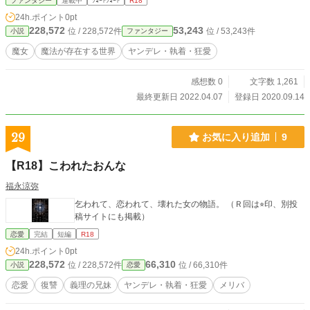
ファンタジー
連載中
ｼｮｰﾄｼｮｰﾄ
R18
24h.ポイント
0pt
228,572
53,243
位 / 228,572件
位 / 53,243件
小説
ファンタジー
魔女
魔法が存在する世界
ヤンデレ・執着・狂愛
感想数 0
文字数 1,261
最終更新日 2022.04.07
登録日 2020.09.14
29
お気に入り追加
9
【R18】こわれたおんな
福永涼弥
乞われて、恋われて、壊れた女の物語。 （Ｒ回は⭐︎印、別投
稿サイトにも掲載）
恋愛
完結
短編
R18
24h.ポイント
0pt
228,572
66,310
位 / 228,572件
位 / 66,310件
小説
恋愛
恋愛
復讐
義理の兄妹
ヤンデレ・執着・狂愛
メリバ