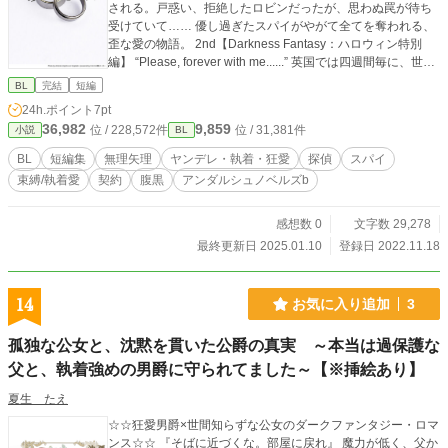
される。戸惑い、拒絶したロビンだったが、思わぬ罠が待ち
受けていて…… 優し過ぎたスパイがやがて全てを奪われる、
歪な愛の物語。 2nd【Darkness Fantasy：ハロウィン特別
編】 “Please, forever with me......” 英国では四週間毎に、世に
裁けぬ悪党が惨殺死体と化す「ニュー・ジャックの夜」が来
BL
完結
短編
る。犯人の名声は高まる一方だったが、未だに手がかりを掴
24h.ポイント
7pt
めずにいる探偵シャーロックの信用は地に堕ちてしまった。
36,982
9,859
位 / 228,572件
位 / 31,381件
小説
BL
失意の彼を訪ねる者は今やただ一人。「どうか永遠に僕と同
じ悪夢を見ていて」と願う悪魔だけ。 3rd【The Stranger／W
BL
短編集
無理矢理
ヤンデレ・執着・狂愛
探偵
スパイ
e Both Know】 どれほど秘密を共有しても、決して言えない
束縛/執着愛
契約
腹黒
アンダルシュノベルズb
ことがある―― 殺し屋シャーロックはある目的を胸にブルジ
ョワ達の仮面舞踏会へ乗り込む。 しかしそこで出会ったの
は、吊り下げられた死体とこの世で最も厄介な諜報員の男だ
感想数 0
文字数 29,278
った…… 互いの素顔を探り合い、二人は踊る。死と秘密と炎
最終更新日 2025.01.10
登録日 2022.11.18
の狂宴。
14
お気に入り追加
3
孤独な公女と、沈黙を貫いた公爵の真実 ～本当は過保護な
父と、執着強めの男爵に守られてました～【※挿絵あり】
夏生 たえ
☆☆狂愛男爵×世間知らずな公女のダークファンタジー・ロマ
ンス☆☆ 『そばに近づくな。部屋に戻れ』 魔力が低く、父か