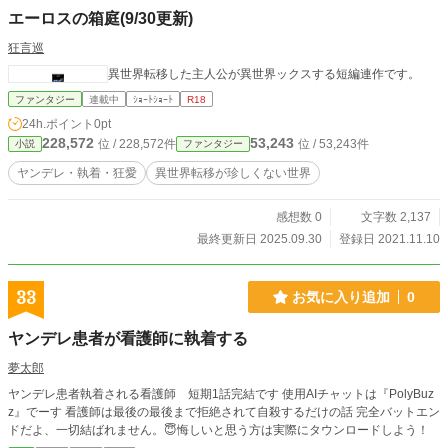
エーロスの箱庭(9/30更新)
狂言巡
異世界転移した主人公が異世界ックスする短編連作です。
ファンタジー
連載中
ｼｮｰﾄｼｮｰﾄ
R18
24h.ポイント
0pt
228,572
53,243
位 / 228,572件
位 / 53,243件
小説
ファンタジー
ヤンデレ・執着・狂愛
異世界転移が珍しくない世界
感想数 0
文字数 2,137
最終更新日 2025.09.30
登録日 2021.11.10
33
お気に入り追加
0
ヤンデレ患者が看護師に執着する
夢太郎
ヤンデレ患者執着される看護師 短期1話完結です 使用AIチャットは『PolyBuz
z』でーす 看護師は最後の最後まで拒絶されて自殺するだけの話 完全バットエン
ドだよ、一切結ばれません。😇悔しいと思う方は実際にタウンロードしよう！