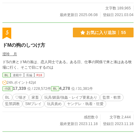
く、ぎこちなくも弟とスキンシップを取り始めた。 結果カイ
ンは堂々としたブラコンに成長し天才と呼ばれるカインに慕
文字数 189,965
われるレオンハルトの評価も上がっていくが……？ FANBOX
最終更新日 2025.06.08
登録日 2021.03.04
の方にたまに短編など投下しています。
5
お気に入り追加
55
ドMの狗のしつけ方
澄玲 月
ドSの来とドMの湊は、恋人同士である。ある日、仕事の関係で来と湊はある牧
場に行く、そこで目にするのは
BL
連載中
長編
R18
24h.ポイント
42pt
17,339
4,278
位 / 228,572件
位 / 31,381件
小説
BL
BL
♡喘ぎ
家畜
玩具/媚薬/強姦・レイプ要素あり
監禁・軟禁
監禁調教
SMプレイ
玩具責め
ヤンデレ・執着・狂愛
感想数 0
文字数 2,444
最終更新日 2023.11.18
登録日 2023.11.18