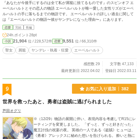
『あなたが今後手にするのは全て私が屑籠に捨てるものです』のスピンオフ エ
ーベルハルトとその恋人の物語 エーベルハルトが唯一愛した女性リズがエーベ
ルハルトの手に落ちるまでの物語です。 エーベルハルトの詳しい過去に関して
は『エーベルハルトの物語〜彼がヤンデレになった理由〜』にあります。
恋愛
完結
長編
24h.ポイント
28pt
21,904
9,551
位 / 228,572件
位 / 66,310件
小説
恋愛
聖女
屑籠
ヤンデレ・執着・狂愛
エーベルハルト
感想数 29
文字数 47,133
最終更新日 2022.04.02
登録日 2022.03.11
9
お気に入り追加
382
世界を救ったあと、勇者は盗賊に逃げられました
芦田オグリ
※（12/29）物語の展開に伴い、表現内容を考慮してR15にレ
ーティングを変更しました。 「ずっと、ずっと好きだった」
魔王討伐の祝宴の夜。 英雄の一人である《盗賊》ヒューは、
《勇者》アレックスに秘めた想いを告げられる。 酔いと熱に