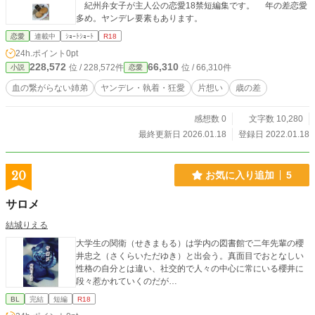
紀州弁女子が主人公の恋愛18禁短編集です。 年の差恋愛
多め。ヤンデレ要素もあります。
恋愛
連載中
ｼｮｰﾄｼｮｰﾄ
R18
24h.ポイント
0pt
228,572
66,310
位 / 228,572件
位 / 66,310件
小説
恋愛
血の繋がらない姉弟
ヤンデレ・執着・狂愛
片想い
歳の差
感想数 0
文字数 10,280
最終更新日 2026.01.18
登録日 2022.01.18
20
お気に入り追加
5
サロメ
結城りえる
大学生の関衛（せきまもる）は学内の図書館で二年先輩の櫻
井忠之（さくらいただゆき）と出会う。真面目でおとなしい
性格の自分とは違い、社交的で人々の中心に常にいる櫻井に
段々惹かれていくのだが…
BL
完結
短編
R18