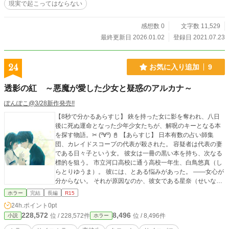
現実で起こってはならない
感想数 0
文字数 11,529
最終更新日 2026.01.02
登録日 2021.07.23
24
お気に入り追加
9
透影の紅 ～悪魔が愛した少女と疑惑のアルカナ～
ぽんぽこ@3/28新作発売!!
【8秒で分かるあらすじ】 鋏を持った女に影を奪われ、八日
後に死ぬ運命となった少年少女たちが、解呪のキーとなる本
を探す物語。✂ (º∀º) 📓 【あらすじ】 日本有数の占い師集
団、カレイドスコープの代表が殺された。 容疑者は代表の妻
である日々子という女。 彼女は一冊の黒い本を持ち、次なる
標的を狙う。 市立河口高校に通う高校一年生、白鳥悠真（し
らとりゆうま）。 彼には、とある悩みがあった。 ――女心が
分からない。 それが原因なのか、彼女である星奈（せいな）
が最近、冷たいのだ。 苦労して付き合ったばかり。別れたく
ホラー
完結
長編
R15
ない悠真は幼馴染である紅莉（あかり）に週末、相談に乗っ
24h.ポイント
0pt
てもらうことにした。 しかしその日の帰り道。 悠真は恐ろし
228,572
8,496
位 / 228,572件
位 / 8,496件
小説
ホラー
い見た目をした女に「本を寄越せ」と迫られ、ショックで気
絶してしまう。 その後意識を取り戻すが、彼の隣りには何故