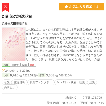
3
お気に入り追加
1
幻術師の泡沫花嫁
染井由乃
書籍情報
この国には、古くから幻術と呼ばれる不思議な術がある。そ
れは火を起こさずとも熱を得ることができ、消えぬ灯りを灯
し、時には人の傷や病までもを治す奇跡の術だった。 生まれ
ながらにして幻術の源となる「人魚の涙」を流すことができ
る千花は、高額で取引されるその涙を父に搾取されながら育
った。涙を得るために父に日常的な暴力を受け、飼い猫を殺
され、親しい従者を殺され、孤独に耐えながら生きてきたの
だ。 暴力に慣れ、次第に涙を流せなくなりはじめた十八歳の
春、父の散財により没落寸前となった家を立て直すため、千
恋愛
連載中
長編
R15
花に身売り同然の縁談が持ち込まれる。 相手は帝都で名を馳
24h.ポイント
214pt
せる幻術師であり、六年前に父に殺されたはずの元従者・朔
6,410
3,059
位 / 228,572件
位 / 66,310件
小説
恋愛
だった。彼は、自分を殺しかけ、ごみのように捨てた浅海家
と千花への復讐のために、千花を妻として買い取りに来たの
恋愛
主従逆転
和風ファンタジー
ヤンデレ・執着・狂愛
溺愛
だった。 「あなたはこれから死ぬまでずっと、ぼくのそばで
両片思い
償い続けるんですよ。千花お嬢さま」 【人魚の涙を流す薄幸
令嬢】 × 【復讐を誓う元従者の幻術師】のすれ違いの恋の物
語。 ※他サイトにも投稿しています。
感想数 0
文字数 178,799
最終更新日 2026.08.05
登録日 2026.07.19