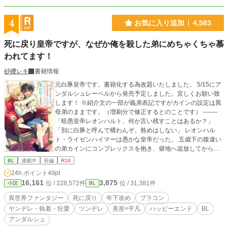
4
お気に入り追加
4,583
死に戻り皇帝ですが、なぜか俺を殺した弟にめちゃくちゃ慕
われてます！
砂礫レキ
書籍情報
元白豚皇帝です。書籍化する為改題いたしました。 5/15にア
ンダルシュレーベルから発売予定しました。宜しくお願い致
します！ ※紹介文の一部が義弟表記ですがカインの設定は異
母弟のままです。（増刷分で修正するとのことです） -------
「暗愚皇帝レオンハルト、何か言い残すことはあるか？」
「別に白豚と呼んで構わんぞ。咎めはしない」 レオンハル
ト・ライゼンハイマーは愚かな皇帝だった。 五歳下の腹違い
の弟カインにコンプレックスを抱き、僻地へ追放してから本
格的に人生が狂いだした。 自分に甘い言葉を囁く人間だけ重
BL
連載中
長編
R18
用した結果、国は荒れ結果クーデターを起こされる。 そして
24h.ポイント
49pt
革命軍を率いていたのは「黒髪の獅子」と呼ばれるようにな
16,161
3,875
位 / 228,572件
位 / 31,381件
小説
BL
った弟だった。 彼の剣によって命を落としたレオンハルト
は、しかし次に目覚めた時少年の姿に戻っていた。 それはカ
異世界ファンタジー
死に戻り
年下攻め
ブラコン
インの腹心であるリヒトの仕業だった。彼はレオンハルトに
ヤンデレ・執着・狂愛
ツンデレ
美形×平凡
ハッピーエンド
BL
命じる。 「弟をベタベタに可愛がって死ぬまで仲良く暮らさ
アンダルシュ
ないと地獄に落とす」 十二歳に戻ったレオンハルトは仕方な