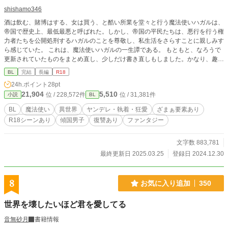
shishamo346
酒は飲む、賭博はする、女は買う、と酷い所業を堂々と行う魔法使いハガルは、
帝国で歴史上、最低最悪と呼ばれた。しかし、帝国の平民たちは、悪行を行う権
力者たちを公開処刑するハガルのことを尊敬し、私生活をさらすことに親しみす
ら感じていた。 これは、魔法使いハガルの一生譚である。 もともと、なろうで
更新されていたものをまとめ直し、少しだけ書き直しもしました。かなり、趣味
に入っています。 ハガルに関わった者たちの視点から語られていますが、多い
BL
完結
長編
R18
のは、皇帝ラインハルトです。皇帝ラインハルトとハガルとの過去話をよく更新
24h.ポイント
28pt
しています。 妖精憑きシリーズです。
21,904
5,510
位 / 228,572件
位 / 31,381件
小説
BL
BL
魔法使い
異世界
ヤンデレ・執着・狂愛
ざまぁ要素あり
R18シーンあり
傾国男子
復讐あり
ファンタジー
文字数 883,781
最終更新日 2025.03.25
登録日 2024.12.30
8
お気に入り追加
350
世界を壊したいほど君を愛してる
音無砂月
書籍情報