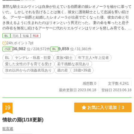
寡黙な騎士エルヴィンは自身が仕えている伯爵家の娘レオノーラを秘かに慕って
いた。 しかしそれを告げることは無く、彼女に護衛騎士として忠誠を誓い続け
る。 アーサー伯爵と結婚したレオノーラが出産で亡くなった後、彼女の命と引
き換えるように生まれたのはリオンという男児だった。 妻の命を奪ったと息子
の存在を無視し続けるアーサーに代わりエルヴィンはリオンを慈しみ育てる。
レオノーラと瓜二つの外見になったリオンは親の愛を知らないとは思えない程快
BL
完結
短編
R18
活な少年になっていた。 彼の十八歳の誕生日、レオノーラの墓参りから帰った
24h.ポイント
7pt
エルヴィンはリオンの姿が見えないことを不審がる。 使用人から彼が父親に連
36,982
9,859
位 / 228,572件
位 / 31,381件
小説
BL
れていかれたと聞いた騎士は忌まわしい記憶と共に当主の寝室へ向かった。
BL
ヤンデレ・執着・狂愛
貴族×騎士
年下主人×年上従者
愛した女性の子を育てる受け
若干残酷な表現あり
攻め以外からの強姦表現あり
歳の差
18歳×39歳
感想数 0
文字数 4,241
最終更新日 2023.06.18
登録日 2023.06.18
19
お気に入り追加
3
情欲の淵(1/18更新)
狂言巡