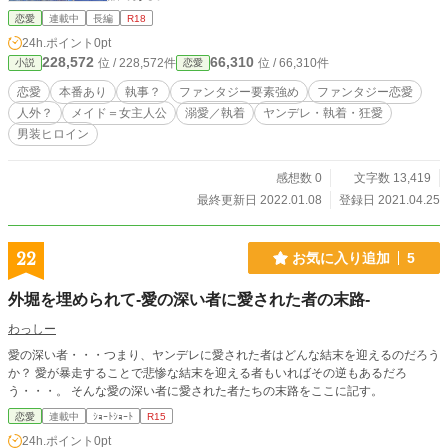
恋愛
連載中
長編
R18
24h.ポイント
0pt
228,572
66,310
位 / 228,572件
位 / 66,310件
小説
恋愛
恋愛
本番あり
執事？
ファンタジー要素強め
ファンタジー恋愛
人外？
メイド＝女主人公
溺愛／執着
ヤンデレ・執着・狂愛
男装ヒロイン
感想数 0
文字数 13,419
最終更新日 2022.01.08
登録日 2021.04.25
22
お気に入り追加
5
外堀を埋められて-愛の深い者に愛された者の末路-
わっしー
愛の深い者・・・つまり、ヤンデレに愛された者はどんな結末を迎えるのだろう
か？ 愛が暴走することで悲惨な結末を迎える者もいればその逆もあるだろ
う・・・。 そんな愛の深い者に愛された者たちの末路をここに記す。
恋愛
連載中
ｼｮｰﾄｼｮｰﾄ
R15
24h.ポイント
0pt