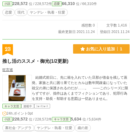
228,572
66,310
位 / 228,572件
位 / 66,310件
小説
恋愛
恋愛
現代
ヤンデレ・執着・狂愛
感想数 0
文字数 1,416
最終更新日 2021.11.24
登録日 2021.11.24
23
お気に入り追加
1
推し活のススメ・御光(1/2更新)
狂言巡
結婚式前日に、先に籍を入れていた旦那が借金を残して蒸
発。家族と共に困り果てたヒカルは数年間疎遠になっていた
祖父の弟に保護されるのだが……。 ――このシリーズに限
らずですが、拙作はあくまでフィクションであり、犯罪行為
を支持・助長・幇助する意図は一切ありません。
キャラ文芸
連載中
ｼｮｰﾄｼｮｰﾄ
24h.ポイント
0pt
228,572
5,634
位 / 228,572件
位 / 5,634件
小説
キャラ文芸
裏社会･アングラ
ヤンデレ・執着・狂愛
歳の差