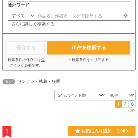
除外ワード
+ さらに詳しく検索する
保存する
76
件を検索する
検索条件の保存には
ロ
× 検索条件をクリアする
グイン
が必要です。
ヤンデレ・執着・狂愛
タグ
1
2
76
件
1
お気に入り追加
1,089