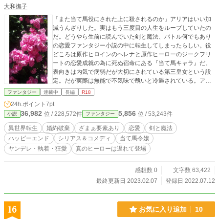
大和撫子
「また当て馬役にされた上に殺されるのか」アリアはいい加
減うんざりした。実はもう三度目の人生をループしていたの
だ。どうやら生前に読んでいた剣と魔法、バトル何でもあり
の恋愛ファンタジー小説の中に転生してしまったらしい。役
どころは原作ヒロインのヘレナと原作ヒーローのジークフリ
ートの恋愛成就の為に死ぬ宿命にある『当て馬キャラ』だ。
表向きは内気で病弱だが大切にされている第三皇女という設
定。だが実際は無能で不気味で醜いと冷遇されている。アリ
アとジークフリートは婚約者。しかもジークフリートが熱烈
ファンタジー
連載中
長編
R18
に口説き落とした。だが彼には秘かに想い合う女が出来てし
24h.ポイント
7pt
まう。絶世の美女で全てにおいて完璧なレディという設定の
36,982
5,856
位 / 228,572件
位 / 53,243件
小説
ファンタジー
ヒロインのヘレナだ。許されぬ恋に身を焦がす二人、周りも
二人の恋を純愛だと応援、アリアは二人を引き裂く悪女だと
異世界転生
婚約破棄
ざまぁ要素あり
恋愛
剣と魔法
噂されて行く。ヘレナの魅力に無償の愛を捧げる作中の男た
ハッピーエンド
シリアス＆コメディ
当て馬令嬢
ち。アリアの専属騎士までヘレナに忠誠を誓う始末だ。どう
ヤンデレ・執着・狂愛
真のヒーローは遅れて登場
考えてもジークフリートは浮気男でヘレナは略奪女なのだ
が。更にヘレナにはアリアにしか見せない裏の顔があった。
この世界の倫理観は一体どうなっているのか？ と作者（創
感想数 0
文字数 63,422
造主）に突っ込みたいが原作矯正（強制）力は凄まじく、何
最終更新日 2023.02.07
登録日 2022.07.12
故かアリアは毎回ジークフリートに恋焦がれ愛を得ようと尽
くしてしまう。死ぬタイミングと方法、回帰する時期は三回
とも異なるが、共通しているのはヘレナの為にジークフリー
16
お気に入り追加
10
トに殺されるという事。だが四度目に巻き戻った際、アリア