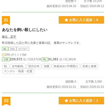
感想数 0
文字数 10,200
最終更新日 2025.09.16
登録日 2020.08.12
31
お気に入り追加
5
あなたを飼い殺しにしたい
橋元 宏平
昨日投稿した話と同じ先輩と後輩の話。 後輩がヤンデレです。
BL
完結
ｼｮｰﾄｼｮｰﾄ
24h.ポイント
0pt
228,572
31,381
位 / 228,572件
位 / 31,381件
小説
BL
BL
全年齢BL
現代日本
溺愛
執着攻め×不憫受け
先輩と後輩
ヤンデレ・執着・狂愛
感想数 0
文字数 3,390
最終更新日 2026.01.01
登録日 2026.01.01
32
お気に入り追加
1