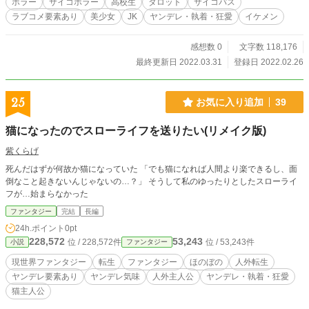
ホラー
サイコホラー
高校生
タロット
サイコパス
か紅莉の姿があった。 鏡の中の彼から影が消えており、焦る
ラブコメ要素あり
美少女
JK
ヤンデレ・執着・狂愛
イケメン
悠真。 何か事情を知っている様子の紅莉は「このままだと八
日後に死ぬ」と悠真に告げる。 助かるためには、タイムリミ
ットまでに【悪魔の愛読書】と呼ばれる六冊の本を全て集め
感想数 0
文字数 118,176
るか、元凶の女を見つけ出すしかない。 仕方なく紅莉と共に
最終更新日 2022.03.31
登録日 2022.02.26
本を探すことにした悠真だったが――？ 【透影】とかげ、す
きかげ。物の隙間や薄い物を通して見える姿や形。 『この物
語は、法律・法令に反する行為を容認・推奨するものではあ
25
お気に入り追加
39
りません』 表紙イラスト／イトノコ（@misokooekaki）様よ
り
猫になったのでスローライフを送りたい(リメイク版)
紫くらげ
死んだはずが何故か猫になっていた 「でも猫になれば人間より楽できるし、面
倒なこと起きないんじゃないの…？」 そうして私のゆったりとしたスローライ
フが…始まらなかった
ファンタジー
完結
長編
24h.ポイント
0pt
228,572
53,243
位 / 228,572件
位 / 53,243件
小説
ファンタジー
現世界ファンタジー
転生
ファンタジー
ほのぼの
人外転生
ヤンデレ要素あり
ヤンデレ気味
人外主人公
ヤンデレ・執着・狂愛
猫主人公