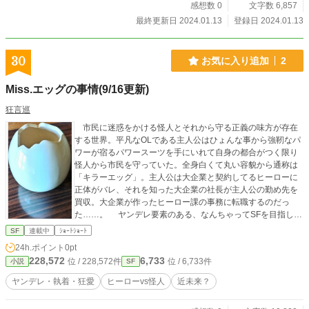
感想数 0
文字数 6,857
最終更新日 2024.01.13
登録日 2024.01.13
30
お気に入り追加
2
Miss.エッグの事情(9/16更新)
狂言巡
市民に迷惑をかける怪人とそれから守る正義の味方が存在
する世界。平凡なOLである主人公はひょんな事から強靭なパ
ワーが宿るパワースーツを手にいれて自身の都合がつく限り
怪人から市民を守っていた。全身白くて丸い容貌から通称は
「キラーエッグ」。主人公は大企業と契約してるヒーローに
正体がバレ、それを知った大企業の社長が主人公の勤め先を
買収。大企業が作ったヒーロー課の事務に転職するのだっ
た……。 ヤンデレ要素のある、なんちゃってSFを目指しま
す。
SF
連載中
ｼｮｰﾄｼｮｰﾄ
24h.ポイント
0pt
228,572
6,733
位 / 228,572件
位 / 6,733件
小説
SF
ヤンデレ・執着・狂愛
ヒーローvs怪人
近未来？