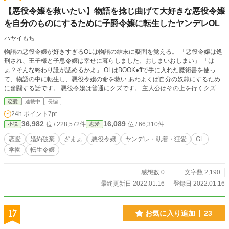
はジークフリートへの想いが再燃する事は無かった。あるの
【悪役令嬢を救いたい】物語を捻じ曲げて大好きな悪役令嬢
は虚しさと怒り。少しずつ変わり始めるキャラや取り巻く状
況。もしかしたら呪術で作者（創造主）とコンタクトが取れ
を自分のものにするために子爵令嬢に転生したヤンデレOL
るかもしれない？！ 今度こそ生き残って自分の幸せを掴み
ハヤイもち
取ってやる！ どうせならこの倫理観の狂った原作世界をぶ
ち壊して叩き直してやろうじゃないの！ これは革命よ！！
物語の悪役令嬢が好きすぎるOLは物語の結末に疑問を覚える。 「悪役令嬢は処
果たしてアリアの運命、そして恋の行方は？ ※R指定は念
刑され、王子様と子息令嬢は幸せに暮らしました、おしまいおしまい」 「は
の為です。 ※ゆっくりじっくり進展します。 ※他サイトにも
ぁ？そんな終わり誰が認めるかよ」 OLはBOOK●ffで手に入れた魔術書を使っ
掲載しています。
て、物語の中に転生し、悪役令嬢の命を救い あわよくば自分の奴隷にするため
に奮闘する話です。 悪役令嬢は普通にクズです。 主人公はその上を行くクズで
す。 ヤンデレ、執着、百合要素あり。
恋愛
連載中
長編
24h.ポイント
7pt
36,982
16,089
位 / 228,572件
位 / 66,310件
小説
恋愛
恋愛
婚約破棄
ざまぁ
悪役令嬢
ヤンデレ・執着・狂愛
GL
学園
転生令嬢
感想数 0
文字数 2,190
最終更新日 2022.01.16
登録日 2022.01.16
17
お気に入り追加
23