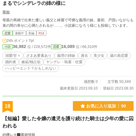
まるでシンデレラの姉の様に
華南
母親の再婚で出来た優しい義父と綺麗で可憐な義理の妹。最初、戸惑いながらも
束の間の幸せに心満たされるが……。小説家になろう様にも投稿しています。
恋愛
連載中
長編
R18
24h.ポイント
7pt
36,982
16,089
位 / 228,572件
位 / 66,310件
小説
恋愛
溺愛/甘々
ざまあ要素あり
義理の姉妹
過去
美少女
歳の差恋愛
婚約者
嫉妬/独占欲
ヤンデレ・執着・狂愛
ハッピーエンド？かもしれない
感想数 0
文字数 50,349
最終更新日 2023.09.10
登録日 2023.08.30
18
お気に入り追加
90
【短編】愛した令嬢の遺児を護り続けた騎士は少年の愛に囚
われる
砂礫レキ
書籍情報