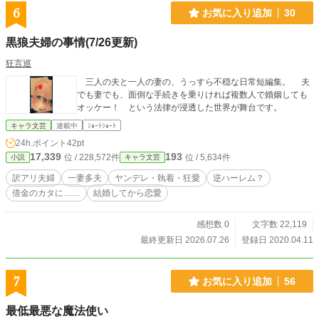
6
お気に入り追加
30
黒狼夫婦の事情(7/26更新)
狂言巡
三人の夫と一人の妻の、うっすら不穏な日常短編集。 夫
でも妻でも、面倒な手続きを乗りければ複数人で婚姻しても
オッケー！ という法律が浸透した世界が舞台です。
キャラ文芸
連載中
ｼｮｰﾄｼｮｰﾄ
24h.ポイント
42pt
17,339
193
位 / 228,572件
位 / 5,634件
小説
キャラ文芸
訳アリ夫婦
一妻多夫
ヤンデレ・執着・狂愛
逆ハーレム？
借金のカタに……
結婚してから恋愛
感想数 0
文字数 22,119
最終更新日 2026.07.26
登録日 2020.04.11
7
お気に入り追加
56
最低最悪な魔法使い