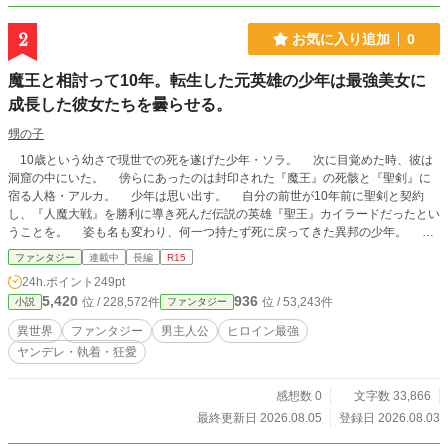
2
お気に入り追加
0
魔王と相討って10年。転生した元英雄の少年は最強美女に
成長した彼女たちを曇らせる。
甥の子
10歳という幼さで現世での死を遂げた少年・ソラ。 次に目覚めた時、彼は
洞窟の中にいた。 傍らにあったのは封印された『魔王』の死骸と『聖剣』に
宿る人格・アルカ。 少年は思い出す。 自分の前世が10年前に聖剣と契約
し、『人魔大戦』を勝利に導き死んだ伝説の英雄『聖王』カイラードだったとい
うことを。 姿も名も変わり、何一つ持たず死に戻ってきた異邦の少年。 そ
んな彼の前に、突如紅い髪と瞳の美女が現れる。 「――今度こそ、貴方を護り
ファンタジー
連載中
長編
R15
ます」 女の名はアウローラ。 彼女は幼い頃にカイラードによって拾われ、
24h.ポイント
249pt
そして彼の最期を看取った騎士であり、家族だった。 やがて10年の別離を経
5,420
936
位 / 228,572件
位 / 53,243件
小説
ファンタジー
た彼女の想いは、歪んだ依存心と独占欲へと変わっていく。 果たせなかった
約束。 前世のしがらみ。 そして、『聖王』を追い求める者たちによる暗
異世界
ファンタジー
男主人公
ヒロイン最強
躍。 これは前世の記憶を抱えた少年が、己が救った世界のその先で生き方を
ヤンデレ・執着・狂愛
探す物語。
感想数 0
文字数 33,866
最終更新日 2026.08.05
登録日 2026.08.03