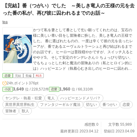
【完結】番（つがい）でした ～美しき竜人の王様の元を去
った番の私が、再び彼に囚われるまでのお話～
tea
かつて私を妻として番として乞い願ってくれたのは、宝石の
様に美しい青い目をし冒険者に扮した、美しき竜人の王様で
した。 番に選ばれたものの、一度は辛くて彼の元を去ったレ
ーアが、番であるエーヴェルトラーシュと再び結ばれるまで
のお話です。 ヒーローは普段穏やかですが、スイッチ入ると
ややドS。 そして安定のヤンデレさん☆ ちょっぴり切ない、
でもちょっとした剣と魔法の冒険ありの（私とヒロイン的に
は）ハッピーエンド（執着心むき出しのヒーローに囚われて
しまったので、見ようによってはメリバ？）のお話です。 別
恋愛
完結
長編
R15
サイトに公開済の小説を編集し直して掲載しています。
24h.ポイント
376pt
3,649
1,960
位 / 228,572件
位 / 66,310件
小説
恋愛
ヤンデレ・執着・狂愛
竜人
ハッピーエンドメリバ？
異世界異世界転生
ファンタジーギルド魔法
切ない
番つがい
恋愛
冒険者
獣人
感想数 0
文字数 55,989
最終更新日 2023.04.12
登録日 2023.04.09