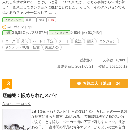
人だし生活が変わることはないと思っていたのだが。 とある事情から生活が苦
しく、副業としてダンジョンに挑むことにした。 そして、そのダンジョンで俺
はとあるスキルを手に入れて……。
ファンタジー
連載中
長編
R15
24h.ポイント
7pt
36,982
5,856
位 / 228,572件
位 / 53,243件
小説
ファンタジー
ダーク
現代
ハーレム予定
チート
魔法
冒険
ダンジョン
ヤンデレ・執着・狂愛
男主人公
感想数 0
文字数 10,909
最終更新日 2021.03.21
登録日 2021.03.19
13
お気に入り追加
24
短編集：嵌められたスパイ
Fata.シャーロック
1st【嵌められたスパイ】 その愛は仕掛けられたもの――意外
な結末にきっと貴方も騙される。 英国諜報機関MI6のスパイ
であることを隠し、ベーカー街の下宿で暮らすロビン。彼は
ある日、下宿仲間の平凡な青年マフィーから想いの丈を告白