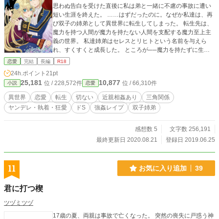
思わぬ告白を受けた直後に私は弟と一緒に不慮の事故に遭い
短い生涯を終えた。 ……はずだったのに。なぜか私達は、再
び双子の姉弟として異世界に転生してしまった。 転生先は、
魔力を持つ人間が魔力を持たない人間を支配する魔力至上主
義の世界。 私達姉弟はセレスとリヒトという名前を与えら
れ、すくすくと成長した。 ところが──魔力を持たずに生ま
れてきた私はある時、非魔力保持者が収容される隔離施設に
恋愛
完結
長編
R18
送られてしまいそうになる。 それを回避する方法はただ一
24h.ポイント
21pt
つ。高い魔力を持つ魔力保持者と隷属契約をすること。 そん
25,181
10,877
位 / 228,572件
位 / 66,310件
小説
恋愛
な時、エリート魔術師の弟・リヒトが私を助けるために提案
をした。「施設送りになりたくないなら、俺と隷属契約し
異世界
恋愛
転生
切ない
近親相姦あり
三角関係
ろ」と。 ──そうして主従関係になった姉弟の関係は、ある
ヤンデレ・執着・狂愛
ドS
強姦レイプ
双子姉弟
事をきっかけに歪んでいった。
感想数 5
文字数 256,191
最終更新日 2020.08.21
登録日 2019.06.25
11
お気に入り追加
39
君に打つ楔
ツヅミツヅ
17歳の夏、両親は事故で亡くなった。 突然の喪失に戸惑う神