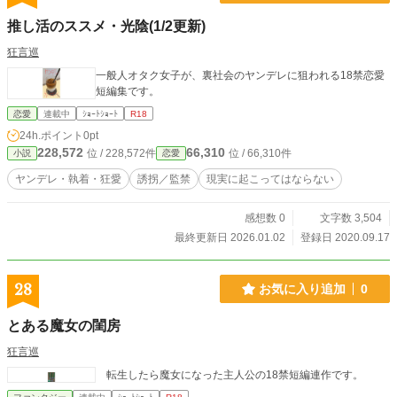
推し活のススメ・光陰(1/2更新)
狂言巡
一般人オタク女子が、裏社会のヤンデレに狙われる18禁恋愛
短編集です。
恋愛
連載中
ｼｮｰﾄｼｮｰﾄ
R18
24h.ポイント
0pt
228,572
66,310
位 / 228,572件
位 / 66,310件
小説
恋愛
ヤンデレ・執着・狂愛
誘拐／監禁
現実に起こってはならない
感想数 0
文字数 3,504
最終更新日 2026.01.02
登録日 2020.09.17
28
お気に入り追加
0
とある魔女の閨房
狂言巡
転生したら魔女になった主人公の18禁短編連作です。