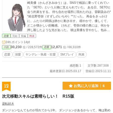
崎美優（かんざきみゆう）は、SNSで相談に乗ってくれてい
た「SETO」という人物に支えられていた。 ある日、SETOと
会う約束をする。 待ち合わせ場所に現れたのは、昔馴染みの*
*鈴志野壱弥（すずしのいちや）**だった。 再会をきっかけ
に、ふたりの関係は静かに動き出す。 穏やかで、優しくて、
どこか懐かしい距離感。 けれど、壱弥の瞳の奥には、何かを
押し殺したような光があった。 彼は美優を甘やかし、包み込
む。 彼は美優を支え、導く。 そして、彼は……決して、彼女
恋愛
完結
長編
R18
を手放そうとはしなかった。 これは、愛と束縛の境界線を揺
24h.ポイント
14pt
れながら進む物語。 エブリスタ様、カクヨム様、ムーンライ
30,230
12,871
位 / 228,572件
位 / 66,310件
小説
恋愛
トノベルズ様でも同名義で遅れて掲載しております。 君に打
つ楔のイメージソング「運命の楔」をyoutubeにて公開してお
恋愛
溺愛
ヤンデレ・執着・狂愛
SMプレイ
拘束
ります。 壱弥視点で作られた楽曲です。 是非ご視聴下さい
ね！ フルバージョン↓ https://youtu.be/qSC3J3cVMKE
感想数 1
文字数 287,508
最終更新日 2025.03.17
登録日 2023.11.11
12
お気に入り追加
6
次元移動スキルは素晴らしい！ R15版
逆転好き
ダンジョンなんてものが現れてから1年。 ダンジョンがあるからって、俺は勤め