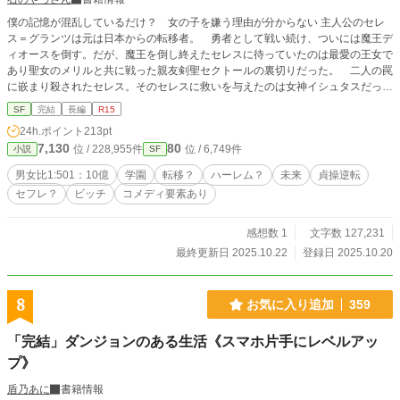
僕の記憶が混乱しているだけ？ 女の子を嫌う理由が分からない 主人公のセレ
ス＝グランツは元は日本からの転移者。 勇者として戦い続け、ついには魔王デ
ィオースを倒す。だが、魔王を倒し終えたセレスに待っていたのは最愛の王女で
あり聖女のメリルと共に戦った親友剣聖セクトールの裏切りだった。 二人の罠
に嵌まり殺されたセレス。そのセレスに救いを与えたのは女神イシュタスだっ
た。 セレスの『恋愛をしたい』という望みを叶える為に再びイシュタスが転移
SF
完結
長編
R15
させたのは正光25年男女比が1対50になった地球だった。 悩んだ末ジャンルをS
24h.ポイント
213pt
Fにしました。 今回、25周年アニバーサリーカップへの応募の為 転移した年号
7,130
80
位 / 228,955件
位 / 6,749件
小説
SF
を 正光25年に変更しました。
男女比1:501：10億
学園
転移？
ハーレム？
未来
貞操逆転
セフレ？
ビッチ
コメディ要素あり
感想数 1
文字数 127,231
最終更新日 2025.10.22
登録日 2025.10.20
8
お気に入り追加
359
「完結」ダンジョンのある生活《スマホ片手にレベルアッ
プ》
盾乃あに
書籍情報