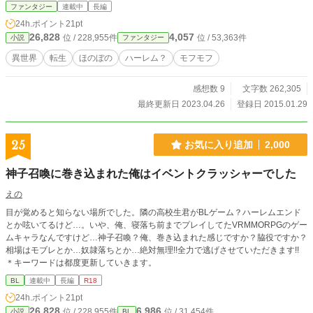
にムラがありすぎるので、１日に１ページの投稿にして、沢山書けた時は予約投
ファンタジー
連載中
長編
稿を使って、翌日に投稿します。
24h.ポイント
21pt
26,828
4,057
位 / 228,955件
位 / 53,363件
小説
ファンタジー
異世界
転生
ほのぼの
ハーレム？
モフモフ
感想数 9
文字数 262,305
最終更新日 2023.04.26
登録日 2015.01.29
25
お気に入り追加
2,000
神子召喚に巻き込まれた俺はイベントクラッシャーでした
えの
目が覚めると知らない場所でした。隣の高校生君がBLゲーム？ハーレムエンド
とか呟いてるけど…。いや、俺、寝落ち前までプレイしてたVRMMORPGのゲー
ムキャラなんですけど…神子召喚？俺、巻き込まれた感じですか？脇役ですか？
相場はモブレとか…奴隷落ちとか…絶対無理!!全力で逃げさせていただきます!!
＊キーワードは都度更新していきます。
BL
連載中
長編
R18
24h.ポイント
21pt
26,828
6,986
位 / 228,955件
位 / 31,454件
小説
BL