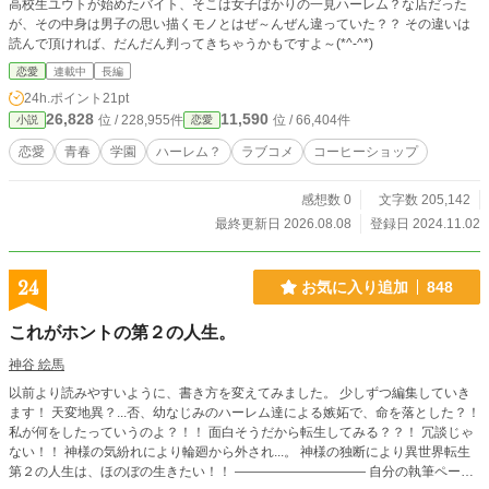
高校生ユウトが始めたバイト、そこは女子ばかりの一見ハーレム？な店だった
が、その中身は男子の思い描くモノとはぜ～んぜん違っていた？？ その違いは
読んで頂ければ、だんだん判ってきちゃうかもですよ～(*^-^*)
恋愛
連載中
長編
24h.ポイント
21pt
26,828
11,590
位 / 228,955件
位 / 66,404件
小説
恋愛
恋愛
青春
学園
ハーレム？
ラブコメ
コーヒーショップ
感想数 0
文字数 205,142
最終更新日 2026.08.08
登録日 2024.11.02
24
お気に入り追加
848
これがホントの第２の人生。
神谷 絵馬
以前より読みやすいように、書き方を変えてみました。 少しずつ編集していき
ます！ 天変地異？...否、幼なじみのハーレム達による嫉妬で、命を落とした？！
私が何をしたっていうのよ？！！ 面白そうだから転生してみる？？！ 冗談じゃ
ない！！ 神様の気紛れにより輪廻から外され...。 神様の独断により異世界転生
第２の人生は、ほのぼの生きたい！！ ―――――――――― 自分の執筆ペース