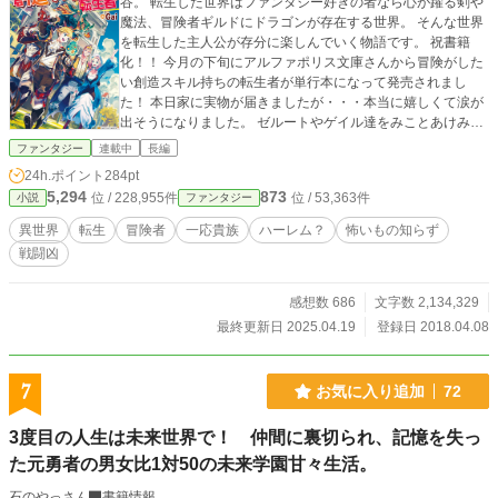
谷。 転生した世界はファンタジー好きの者なら心が躍る剣や
魔法、冒険者ギルドにドラゴンが存在する世界。 そんな世界
を転生した主人公が存分に楽しんでいく物語です。 祝書籍
化！！ 今月の下旬にアルファポリス文庫さんから冒険がした
い創造スキル持ちの転生者が単行本になって発売されまし
た！ 本日家に実物が届きましたが・・・本当に嬉しくて涙が
出そうになりました。 ゼルートやゲイル達をみことあけみ様
が書いてくれました！！ 是非彼らの活躍を読んで頂けると幸
ファンタジー
連載中
長編
いです。
24h.ポイント
284pt
5,294
873
位 / 228,955件
位 / 53,363件
小説
ファンタジー
異世界
転生
冒険者
一応貴族
ハーレム？
怖いもの知らず
戦闘凶
感想数 686
文字数 2,134,329
最終更新日 2025.04.19
登録日 2018.04.08
7
お気に入り追加
72
3度目の人生は未来世界で！ 仲間に裏切られ、記憶を失っ
た元勇者の男女比1対50の未来学園甘々生活。
石のやっさん
書籍情報