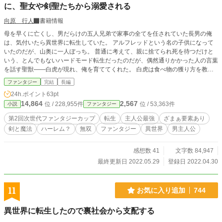
に、聖女や剣聖たちから溺愛される
向原 行人
書籍情報
母を早くに亡くし、男だらけの五人兄弟で家事の全てを任されていた長男の俺
は、気付いたら異世界に転生していた。 アルフレッドという名の子供になって
いたのだが、山奥に一人ぼっち。 普通に考えて、親に捨てられ死を待つだけと
いう、とんでもないハードモード転生だったのだが、偶然通りかかった人の言葉
を話す聖獣――白虎が現れ、俺を育ててくれた。 白虎は食べ物の獲り方を教え
てくれたので、俺は前世で培った家事の腕を振るい、調理という形で恩を返す。
ファンタジー
完結
長編
そんな毎日が十数年続き、俺がもうすぐ十六歳になるという所で、白虎からそろ
24h.ポイント
63pt
そろ人間の社会で生きる様にと言われてしまった。 剣も魔法も使えない俺は、
14,864
2,567
位 / 228,955件
位 / 53,363件
小説
ファンタジー
少しだけ使える聖獣の力と家事能力しか取り柄が無いので、とりあえず異世界の
定番である冒険者を目指す事に。 だが、この世界では職業学校を卒業しないと
第2回次世代ファンタジーカップ
転生
主人公最強
ざまぁ要素あり
冒険者になれないのだとか。 おまけに聖獣の力を人前で使うと、恐れられて嫌
剣と魔法
ハーレム？
無双
ファンタジー
異世界
男主人公
われる……と。 俺は聖獣の力を使わずに、冒険者となる事が出来るのだろう
か。 ※第○話：主人公視点 挿話○：タイトルに書かれたキャラの視点 となり
ます。
感想数 41
文字数 84,947
最終更新日 2022.05.29
登録日 2022.04.30
11
お気に入り追加
744
異世界に転生したので裏社会から支配する