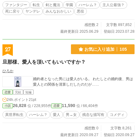
っての死神たちが、何故か彼のことを構ってくる。 「なんかおかしくね？」 こ
ファンタジー
転生
剣と魔法
学園
ハーレム？
主人公最強？
れは、自殺したことでこれまでのストーリーから外れ、ルイスのことを気にかけ
死に戻り
ヤンデレ
みんなおかしい
悪役
てくる人たちと、永遠の死を手に入れるために生きる少年の物語。 ☆第16回フ
ァンタジー小説大賞に応募しました！応援していただけると嬉しいです！！ カ
クヨムにて、270万PV達成！
感想数 2
文字数 897,852
最終更新日 2025.06.29
登録日 2023.07.28
27
お気に入り追加
105
旦那様、愛人を頂いてもいいですか？
ひろか
婚約者となった男には愛人がいる。 わたしとの婚約後、男は
愛人との関係を清算しだしたのだが……
恋愛
完結
短編
24h.ポイント
21pt
26,828
11,590
位 / 228,955件
位 / 66,404件
小説
恋愛
異世界転生
ハーレム？
愛人
男→女
残念な描写有
コメディ
感想数 0
文字数 8,261
最終更新日 2020.09.27
登録日 2020.09.27