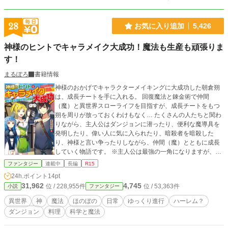
28
お気に入り追加
5,426
神様のヒントでキャラメイク大成功！魔法も生産も頑張りま
す！
まるぽろ
書籍情報
神様のおかげでキャラクターメイキングに大成功した朝倉朔
は、成長チートを手に入れる。 回復魔法と錬金術で仲間
（魔）と異世界スローライフを目指すが、成長チートをもつ
朔を周りが放っておくわけもなく… たくさんの人たちと関わ
りながら、主人公はダンジョンに潜ったり、便利な魔導具を
発明したり、偉い人に気に入られたり、暗殺者を暗殺した
り、神様と言い争ったりしながら、仲間（魔）とともに成長
していく物語です。 ※主人公は最強の一角になりますが、基
本的にはサポート役です。 ※この度、アルファポリス様から
ファンタジー
連載中
長編
R15
書籍化が決まりました。3月下旬刊行予定です。皆様本当にあ
24h.ポイント
14pt
りがとうございます。 なお、書籍化に伴い発売日以降、第一
31,962
4,745
位 / 228,955件
位 / 53,363件
小説
ファンタジー
巻の範囲（第二章第二話まで）はレンタルとなります。ま
た、小説家になろう様でも掲載しておりますが、3月中旬には
異世界
神
魔法
ほのぼの
日常
ゆっくり進行
ハーレム？
削除いたします。
ダンジョン
料理
科学と魔法