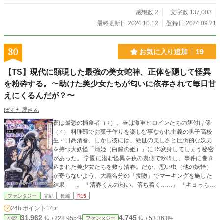
感想数 2
文字数 137,003
最終更新日 2024.10.12
登録日 2024.09.21
30
お気に入り追加
19
【TS】現代に顕現した最強の美女蛇神、正体を隠して怪異
を粉砕する。〜助けた美少女たちが匂いに依存されて毎日甘
えにくるんだが？〜
ぱすた屋さん
夜は最恐の捕食者（♀）。昼は激重ヒロインたちの餌付け係
（♂） 料理部でお菓子作りを楽しむ事なかれ主義の男子高校
生・日高清春。しかし彼には、絶世の美しさと圧倒的な妖力
を持つ大妖怪「清姫（白鐘の姫）」にTS変身してしまう秘密
があった。 学園に潜む怪異を夜の裏側で粉砕し、事件に巻き
込まれた美少女たちを救う清春。だが、悪い虫（他の妖怪）
が寄らないよう、大義名分の「接吻」でマーキングを施した
結果――。 「清春くんの匂い、落ち着く……」 「キヨっちの
お菓子がないと生きていけないし！」 土蜘蛛の図書委員・八
ファンタジー
完結
長編
R15
束綾、冷たいはずの幼馴染・水無月結衣をはじめ、人魚の後
24h.ポイント
14pt
輩、犬神憑きの生徒会長、化け猫ギャルなど、学園の美少女
31,962
4,745
位 / 228,955件
位 / 53,363件
小説
ファンタジー