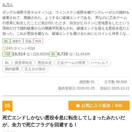
久乃り
ギンデル侯爵子息マルティンは、ウィンステン侯爵令嬢アンテレーゼとの婚約を
破棄されて、廃嫡された。ようするに破滅エンドである。 男なのに乙女ゲーム
の世界に転生したことに気が付いたとき、自分がヒロインに意地悪をしたという
理由だけで婚約破棄からの廃嫡平民落ちされ、破滅エンドを迎える悪役令息だと
知った。これが悪役令嬢なら、破滅エンドを避けるためにヒロインと仲良くなる
か、徹底的にヒロインと関わらないか。本編が始まる前に攻略対象者たちを自分
BL
連載中
長編
R18
の懐に入れてしまうかして、破滅エンド回避をしたことだろう。だがしかし、困
24h.ポイント
42pt
ったことにマルティンは学園編にしか出てこない、当て馬役の悪役令息だったの
18,514
4,726
位 / 228,955件
位 / 31,454件
小説
BL
だ。マルティンがいなくなることでヒロインは自由となり、第2章の社交界編で
攻略対象者たちと出会い新たな恋を産むのである。 破滅エンド回避ができない
BL
異世界転生
悪役令息
乙女ゲームの世界
ハーレム？
と知ったマルティンは、異世界転生と言ったら冒険者でしょ。ということで、侯
婚約破棄
主人公が攻め
爵家の権力を利用して鍛えに鍛えまくり、ついでに侯爵子息として手に入れたお
小遣いでチートな装備を用意した。そうして破滅エンドを迎えた途端に国王の前
を脱兎のごとく逃げ出して、下町まで走り抜け、冒険者登録をしたのであった。
感想数 91
文字数 96,666
ソロの冒険者として活動をするマルティンの前になぜだか現れだした攻略対象者
最終更新日 2026.02.05
登録日 2025.10.21
たち。特にフィルナンドは伯爵子息であるにも関わらず、なぜだかマルティンに
告白してきた。それどころか、マルティンに近づく女を追い払う。さらには攻略
対象者たちが冒険者マルティンに指名依頼をしてきたからさあ大変。 方やヒロ
16
お気に入り追加
846
インであるアンテレーゼは重大なことに気がついた。最短で逆ハールートを攻略
するのに重要な攻略対象者フィルナンドが不在なことに。そう、アンテレーゼも
死亡エンドしかない悪役令息に転生してしまったみたいだ
マルティンと同じく転生者だったのだ。 慌ててフィルナンドのいる薬師ギルド
に押しかけてきたアンテレーゼであったが、マルティン大好きフィルナンドに追
が、全力で死亡フラグを回避する！
い返されてしまう。しかも世間ではマルティンが聖女だと言う噂が飛び交い始め