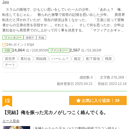
Jaja
スラムの路地で、ひもじい思いをしていた一人の少年。 「あれぇ？ 俺、
転生してるじゃん」 殴られた衝撃で前世の記憶を思い出した少年。 異世界
転生だと浮かれていたが、現在の状況は良くなかった。 「王道に従って冒険
者からの立身出世を目指すか…。それとも…」 そして何を思ったか、少年は
裏社会から異世界でのし上がって行く事を決意する。 「マフィアとかギャン
グのボスってカッコいいよね！」 これは異世界に転生した少年が唯一無二の
ファンタジー
連載中
長編
能力を授かり、仲間と共に裏社会から異世界を支配していくお話。 ※この作
24h.ポイント
63pt
品はカクヨム様にも更新しています。
14,864
2,567
位 / 228,955件
位 / 53,363件
小説
ファンタジー
異世界
裏社会
闇組織
ハーレム？
鑑定
配下最強
職業
チート
感想数 4
文字数 276,269
最終更新日 2025.04.21
登録日 2023.12.16
12
お気に入り追加
39
【完結】俺を振った元カノがしつこく絡んでくる。
エース皇命
〈未練たらたらな元カノ×エロ教師×超絶ブラコン姉さん〉