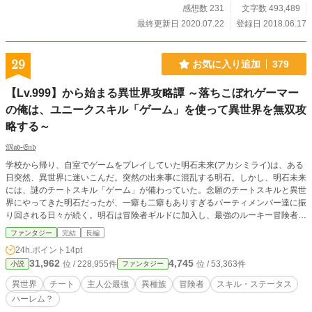
感想数 231
文字数 493,489
最終更新日 2020.07.22
登録日 2018.06.17
29
お気に入り追加
379
【Lv.999】から始まる異世界攻略譚 ～落ちこぼれゲーマー
の俺は、ユニークスキル「ゲーム」を使って異世界を無双攻
略する～
𝔐𝔞𝔡-𝔈𝔫𝔡
学校から帰り、自室でゲームをプレイしていた明石未来(アカシミライ)は、ある
日突然、異世界に迷いこんだ。突然の出来事に混乱する明石。しかし、明石未来
には、謎のチートスキル「ゲーム」が備わっていた。念願のチートスキルと異世
界にやってきた明石だったが、一癖も二癖もありすぎるパーティメンバー達に振
り回される日々が続く。明石は冒険者ギルドに加入し、最強のルーキー冒険者と
して、今日ものらりくらりと異世界を無双攻略するのだった。 ◇9/26 男性向け
ファンタジー
完結
長編
HOTランキング 2位
24h.ポイント
14pt
31,962
4,745
位 / 228,955件
位 / 53,363件
小説
ファンタジー
異世界
チート
主人公最強
異種族
冒険者
スキル・ステータス
ハーレム？