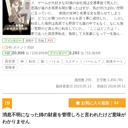
メ、ゲームが大好きな32歳の会社員は交通事故で死んだ。
意識が遠のき視界を闇が覆ったはずが、気が付けば白い空間
に立っていた。 創造の女神と名乗る女を怒らせてしまう
が、どうにか幾つかのスキルを貰う事に成功した。 しかし
転生した場所は高原でも野原でも森の中でもなく、なにも無
い荒野のど真ん中に転生していた。 「ここはどこだよ！」
夢であった異世界転生。無双して大富豪になって一生遊んで
暮らせる！って思っていたのに荒野って！ それどころか、
ファンタジー
連載中
長編
R15
創造の女神の呪いで魔力も無く武器すら持てない始末。もう
24h.ポイント
35pt
これ詰んでね？最初からゲームオーバーじゃね？ ――五年
20,908
3,293
位 / 228,955件
位 / 53,363件
小説
ファンタジー
後。 化物たちが群雄割拠する無人島から脱出することに成
功した鬼瓦仁だったが、空腹で倒れてしまったところを一人
異世界
神
転生
旅
バトル
コメディ
ハーレム？
肉体チート
の威風堂々とした凛々しい赤髪の少女に助けてもらう。 魔
冒険者
力無し、チート能力無し、武器も使えない、だけど最
強！！！ 見た目は青年、中身はおっさんの自由気ままな物
語が、今始まる！ 「いや、俺はあの最低女神に直で文句を言
感想数 255
文字数 1,450,781
いたいだけなんだが……」 ==========================
最終更新日 2023.05.13
登録日 2018.06.11
====== 月見酒です。 正直、タイトルがこれだ！っての
が思い付きません。なにか良いのがあれば感想に下さい。
19
お気に入り追加
34
消息不明になった姉の財産を管理しろと言われたけど意味が
わかりません