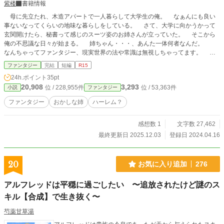
紫楼
書籍情報
母に先立たれ、木造アパートで一人暮らして大学生の俺。 なぁんにも良い
事ないなってくらいの地味な暮らしをしている。 さて、大学に向かうかって
玄関開けたら、秘書って感じのスーツ姿のお姉さんが立っていた。 そこから
俺の不思議な日々が始まる。 姉ちゃん・・・、あんた一体何者なんだ。
なんちゃってファンタジー、現実世界の法や常識は無視しちゃってます。 十
年くらい前から頭にあったおバカ設定なので昇華させてください。
ファンタジー
完結
短編
R15
24h.ポイント
35pt
20,908
3,293
位 / 228,955件
位 / 53,363件
小説
ファンタジー
ファンタジー
おかしな姉
ハーレム？
感想数 1
文字数 27,462
最終更新日 2025.12.03
登録日 2024.04.16
20
お気に入り追加
276
アルフレッドは平穏に過ごしたい 〜追放されたけど謎のス
キル【合成】で生き抜く〜
芍薬甘草湯