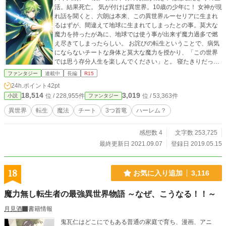
活。結果死亡。 気が付けば異世界。10歳の少年に！ 女神が現
れ話を聞くと、六朗は本来、この異世界ルーセリアに生まれ
るはずが、間違えて地球に生まれてしまったとの事。莫大な
魔力を持ったが為に、地球では使う事が出来ず魔力過多で燃
え尽きてしまったらしい。 お詫びの転生ということで、病気
にならないチートな身体と莫大な魔力を授かり、「この世界
では思う存分人生を楽しんでください」と。 寝たきりだった
六朗は、ライトノベルやゲームが大好き。今、自分がその世
ファンタジー
連載中
長編
R15
界にいる！ 勇者？ 王様？ 何になる？ ライトノベルで好きだ
24h.ポイント
42pt
った「魔物使い=モンスターテイマー」をやってみよう！ 六
18,514
3,019
位 / 228,955件
位 / 53,363件
小説
ファンタジー
朗=ロックと名乗り、チートな身体と莫大な魔力で異世界を自
由に生きる！ カクヨムでも公開しました。
異世界
転生
魔法
チート
3つ首竜
ハーレム？
感想数 4
文字数 253,725
最終更新日 2021.09.07
登録日 2019.05.15
18
お気に入り追加
3,116
魔力無し転生者の最強異世界物語 ～なぜ、こうなる！！～
月見酒
書籍情報
鬼瓦仁はどこにでもある普通の家庭で育ち、漫画、アニ