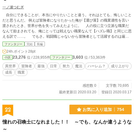
一ノ瀬つむぎ
自分にできることが、本当にやりたいことと違う。それはとても、悔しいこと
だと思うんだ。 例えば冒険者になりたかった俺が【運び屋】の職業適性を言い
渡されたとき、世界が色を失ってみえたように。 人の役に立つ立派な職業だ
なんて励まされても、俺にとっては戦えない職業なんて【ハズレ職】と同じに思
える訳で……。 でもさ。戦闘職じゃないから冒険者として活躍するのは厳し
い。そう言われても、どうしても夢は諦められなくて……。 そんなときに出
ファンタジー
完結
長編
会ったんだ。 最強の力と優しさを持ちながら、職業のせいで周りから忌避さ
24h.ポイント
28pt
れている【魔女】に。 臆病で、健気で、誰よりも努力する君に。 これは
23,276
3,603
位 / 228,955件
位 / 53,363件
小説
ファンタジー
【推奨職業】と【夢】の不一致に悩む少年少女が、それでも絶対に夢を叶えよう
と奮闘する。そんな軌跡を描いた物語。 「夢と職業が違ったって、そんなの
異世界
冒険者
最強
日常
努力
魔法
ハーレム？
成り上がり
努力で覆せるんだ。俺がそれを証明してみせる……！」
成長
職業
感想数 0
文字数 70,695
最終更新日 2020.03.20
登録日 2020.03.17
22
お気に入り追加
754
憧れの召喚士になれました！！ ～でも、なんか違うような
～