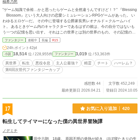
柚希乃愁
た。 聖女になることが逆ハールートの必須条件なのに、何故男であるマルティ
ンが聖女だと言う噂が流れたのか。不審に思ったアンテレーゼは、今度は教会に
”ゲーム知識で余裕…かと思ったらゲームと全然違うんですけど！？” 『Blessing
乗り込んで行った。 そして教会で、アンテレーゼはとんでもない事実を目の当
Blossom』という大人向けの恋愛シミュレーションRPGゲームがあった。 い
たりにした。そう、本当にマルティンの周りに攻略対象者たちが群がっていたの
わゆるエロゲ―だ。 その中に登場する公爵家長男レオナルド＝クルームハイ
だ。しかも、彼らは全員アンテレーゼを敵視してきたのだ。 こんなの乙女ゲー
ト。 あるときゲーム内のキャラクターであるはずの彼は、今の自分ではないも
ムじゃないじゃない！と憤慨するアンテレーゼを置いてきぼりにして、見事マル
う一つの記憶を思い出す。 それはこの世界とは別の世界のもの。 その記憶の中
ティンはハーレムエンドを手に入れるのであった。
で、彼は今自分がいるのがゲームの世界だということを知る。死ぬ直前までプレ
ファンタジー
連載中
長編
R15
イして、追加パッチ分だけがプレイできずに死んでしまったゲームの世界だと。
24h.ポイント
42pt
しかもレオナルドは、ヒロインのどのルートに進んでも最後は死亡してしまう悪
18,514
3,019
位 / 228,955件
位 / 53,363件
小説
ファンタジー
役令息で……。 ゲーム本編開始までにはまだ時間がある。 レオナルドは記憶を
頼りに死亡回避のために動き出す。 自分にできることをしよう、と。 そんなレ
異世界
転生
悪役令息
主人公最強？
精霊
チート
ハーレム？
オナルドの行動は少なからず周囲に影響を与えていく。 自身の死亡回避、そし
第6回次世代ファンタジーカップ
て悠々自適なスローライフという目標に向かって順調に進んでいるかに見えたレ
オナルドだが、ある事件が起きる。 それはゲームにはなかったもので……。 ゲ
ームと今レオナルドが生きている現実で展開が違っているのだ。 この事件をき
感想数 44
文字数 452,249
っかけにレオナルドの考え方は変わっていくこととなる。 そして一つの決断を
最終更新日 2026.04.21
登録日 2024.10.05
する。 ゲームで起こったことなのにその流れが違っていたり、ゲームでは知り
えなかった情報がわかったり、自分がプレイしたゲーム知識しか持ち合わせてい
ないレオナルドは果たして死亡エンドを回避できるのか―――。 ＊念のための
17
お気に入り追加
420
セルフレイティングです。 10/10 男性向けHOTランキング３位！ 10/11 男性
向けHOTランキング２位！ 10/13 男性向けHOTランキング１位！ 皆様お読み
転生してテイマーになった僕の異世界冒険譚
くださりありがとうございますm(__)m 11/4 第一章完結 11/7 第二章開始 1/9
第三章開始 9/15 第四章開始
ノデミチ
田中六朗、18歳。 原因不明の発熱が続き、ほぼ寝たきりの生