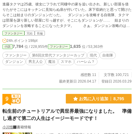
進藤タクマは25歳、彼女にフラれて同棲中の家を追い出され、新しい部屋を借
りたがそこにはキッチンに見知らぬ扉が付いていた。床下収納だと思って開けた
らそこは始まりのダンジョンだった。 ダンジョンを攻略する自衛隊、タクマ
は部屋を譲り新しい部屋に引っ越すが、そこにもダンジョンが…… 始まりの
ダンジョンを攻略することになったタクマ。 さぁ、ダンジョン攻略のはじ
まりだ。
ファンタジー
完結
長編
24h.ポイント
198pt
7,784
1,635
位 / 228,955件
位 / 53,363件
小説
ファンタジー
ファンタジー
第6回次世代ファンタジーカップ
現代
自衛隊
ダンジョン
男主人公
魔法
スマホ
ハーレム？
感想数 11
文字数 100,721
最終更新日 2026.04.17
登録日 2026.03.29
9
お気に入り追加
8,795
転生前のチュートリアルで異世界最強になりました。 準備
し過ぎて第二の人生はイージーモードです！
小川悟
書籍情報