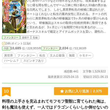
いじめやパワハラなどの理不尽な人生から、現実逃避するよ
うに寝る間を惜しんでゲーム三昧に明け暮れた33歳の男があ
る日死んでしまう。 しかし異世界転生の候補に選ばれたが、
チートはくれないと転生の案内女性に言われる。 チートの代
わりに異世界転生の為の研修施設で3ヶ月の研修が受けられる
という。 研修施設はスキルの取得が比較的簡単に取得できる
と言われるが、3ヶ月という短期間で何が出来るのか……。
ボーナススキルで鑑定とアイテムボックスを貰い、適性の設
定を始めると時間がないと、研修施設に放り込まれてしま
ファンタジー
連載中
長編
う。 新たな人生を生き残るため、3ヶ月必死に研修施設で訓
24h.ポイント
113pt
練に明け暮れる。 しかし3ヶ月を過ぎても、1年が過ぎても、
10,685
2,034
位 / 228,955件
位 / 53,363件
小説
ファンタジー
10年過ぎても転生されない。 もしかしてゲームやりすぎで死
んだ為の無間地獄かもと不安になりながらも、必死に訓練に
異世界
ファンタジー
転生
主人公最強
無双
ケモナー
励んでいた。 実は案内女性の手違いで、転生手続きがされて
ハーレム？
スピンオフあり
いないとは思いもしなかった。 結局、研修が15年過ぎた頃、
不意に転生の案内が来る。 すでにエンシェントドラゴンを倒
すほどのチート野郎になっていた男は、異世界を普通に楽し
感想数 441
文字数 1,529,922
むことに全力を尽くす。 主人公は優柔不断で出て来るキャラ
最終更新日 2025.04.15
登録日 2021.06.15
は問題児が多いです。
10
お気に入り追加
2,375
料理の上手さを見込まれてモフモフ聖獣に育てられた俺は、
剣も魔法も使えず、一人ではドラゴンくらいしか倒せないの