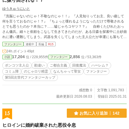
に振り回される！？
ゆうきゅうにいと
『洗脳じゃないのじゃ！不敬なのじゃ！！』 『人見知りってお主、良い歳して
何を言うておるのじゃ！？』 『ちょっと喋れるようになっただけで尊敬される
とでも思うたのか？本当に？……嘘じゃろコヤツ？？』 自称くたびれたおっ
さん傭兵。細々と依頼をこなして生きてきたのだが、ある日森を探索中に土砂崩
れに遭い遭難してしまう。武器を失くしてしまった主人公だが幸運にも落ちてい
た剣を拾うことが出来て・・・。 これはひょんな事から拾って拾われてしま
ファンタジー
連載中
長編
R15
った【堅実に行きたい華奢でコミュ障ぽんこつ主人公と、剣士として行かせたい
24h.ポイント
49pt
剣に宿るのじゃロリ妹型精霊】の振り回し振り回されていく物語。 ――但し
17,204
2,856
位 / 228,955件
位 / 53,363件
小説
ファンタジー
周りの皆は振り回されていく模様です。
ポンコツ主人公
勘違い
ご都合主義
回復魔法
ハーレム？
コミュ障
のじゃロリ精霊
なんちゃって聖女
ファンタジー
第5回次世代ファンタジーカップ
感想数 0
文字数 1,091,783
最終更新日 2026.08.03
登録日 2025.01.31
15
お気に入り追加
142
ヒロインに婚約破棄された悪役令息