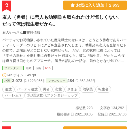
2
お気に入り追加
2,653
友人（勇者）に恋人も幼馴染も取られたけど悔しくない。
だって俺は転生者だから。
石のやっさん
書籍情報
パーティでお荷物扱いされていた魔法戦士のセレスは、とうとう勇者でありパー
ティーリーダーのリヒトにクビを宣告されてしまう。幼馴染も恋人も全部リヒト
の物で、居場所がどこにもない状態だった。 だが、此の状態は彼にとっては
『本当の幸せ』を掴む事に必要だった 何故なら、彼は『転生者』だから… 今度
は違う切り口からのアプローチ。 追放の話しの一話は、前作とかなり似ていま
すが2話からは、かなり変わります。 こうご期待。
ファンタジー
完結
長編
R15
24h.ポイント
497pt
3,073
484
位 / 228,955件
位 / 53,363件
小説
ファンタジー
追放
パーティ追放
勇者
恋愛
ざまぁ
幼馴染
転生者
ハーレム？
第3回次世代ファンタジーカップ
感想数 223
文字数 134,292
最終更新日 2021.08.05
登録日 2021.07.06