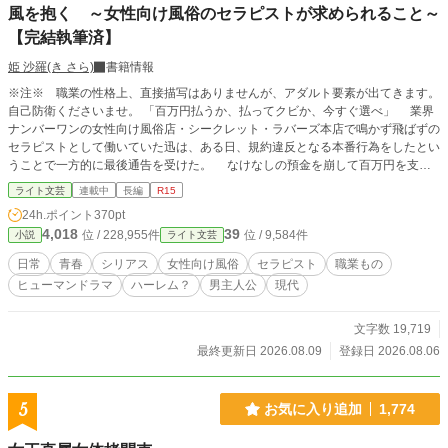
風を抱く ～女性向け風俗のセラピストが求められること～
【完結執筆済】
姫 沙羅(き さら)
書籍情報
※注※ 職業の性格上、直接描写はありませんが、アダルト要素が出てきます。
自己防衛くださいませ。 「百万円払うか、払ってクビか、今すぐ選べ」 業界
ナンバーワンの女性向け風俗店・シークレット・ラバーズ本店で鳴かず飛ばずの
セラピストとして働いていた迅は、ある日、規約違反となる本番行為をしたとい
うことで一方的に最後通告を受けた。 なけなしの預金を崩して百万円を支払
い、最後のお客様を迎えた時。迅の人生は大きく動き出す。 「私と一緒に新し
ライト文芸
連載中
長編
R15
い店を立ち上げない？」 集まらないセラピスト。育たない新人。厳しい評
24h.ポイント
370pt
価。クレーム。そして、百万円の闇――……。 新しく出会った仲間たちと共
4,018
39
位 / 228,955件
位 / 9,584件
小説
ライト文芸
に様々な困難を乗り越え、業界へ新しい風を吹かせるべく奮闘した先に迎える結
末とは。 主人公・迅を中心に個性豊かな登場人物たちが成長する姿と、女性
日常
青春
シリアス
女性向け風俗
セラピスト
職業もの
向け風俗店経営のリアルを描くストーリー。 (原案:志陽) 【全十七話・約二十万
ヒューマンドラマ
ハーレム？
男主人公
現代
字のお話です】 ※他サイト様にも掲載しております※
文字数 19,719
最終更新日 2026.08.09
登録日 2026.08.06
5
お気に入り追加
1,774