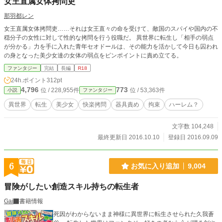
女王直属女体拷問吏
那羽都レン
女王直属女体拷問吏……それは女王直々の命を受けて、敵国のスパイや国内の不
穏分子の女性に対して性的な拷問を行う役職だ。 異世界に転生し「相手の弱点
が分かる」力を手に入れた青年セオドールは、その能力を活かして今日も囚われ
の身となった美少女達の女体の弱点をピンポイントに責め立てる。
ファンタジー
完結
長編
R18
24h.ポイント
312pt
4,796
773
位 / 228,955件
位 / 53,363件
小説
ファンタジー
異世界
転生
美少女
快楽拷問
器具責め
拘束
ハーレム？
文字数 104,248
最終更新日 2016.10.10
登録日 2016.09.09
6
お気に入り追加
9,004
冒険がしたい創造スキル持ちの転生者
Gai
書籍情報
死因がわからないまま神様に異世界に転生させられた久我蒼