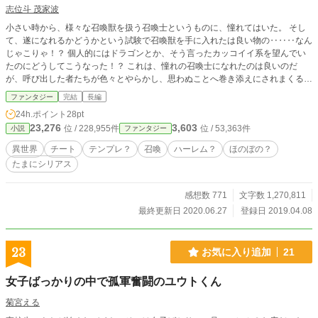
志位斗 茂家波
小さい時から、様々な召喚獣を扱う召喚士というものに、憧れてはいた。 そし
て、遂になれるかどうかという試験で召喚獣を手に入れたは良い物の‥‥‥なん
じゃこりゃ！？ 個人的にはドラゴンとか、そう言ったカッコイイ系を望んでい
たのにどうしてこうなった！？ これは、憧れの召喚士になれたのは良いのだ
が、呼び出した者たちが色々とやらかし、思わぬことへ巻き添えにされまくる、
哀れな者の物語でもある…‥‥ 小説家になろうでも掲載しております。
ファンタジー
完結
長編
24h.ポイント
28pt
23,276
3,603
位 / 228,955件
位 / 53,363件
小説
ファンタジー
異世界
チート
テンプレ？
召喚
ハーレム？
ほのぼの？
たまにシリアス
感想数 771
文字数 1,270,811
最終更新日 2020.06.27
登録日 2019.04.08
23
お気に入り追加
21
女子ばっかりの中で孤軍奮闘のユウトくん
菊宮える