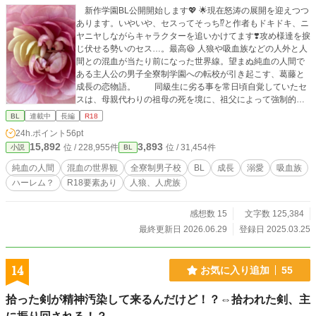
新作学園BL公開開始します💖 🌟現在怒涛の展開を迎えつつ
あります。いやいや、セスってそっち⁉️と作者もドキドキ、ニ
ヤニヤしながらキャラクターを追いかけてます❣️攻め様達を捩
じ伏せる勢いのセス…。最高😆 人狼や吸血族などの人外と人
間との混血が当たり前になった世界線。望まぬ純血の人間で
ある主人公の男子全寮制学園への転校が引き起こす、葛藤と
成長の恋物語。 同級生に劣る事を常日頃自覚していたセ
スは、母親代わりの祖母の死を境に、祖父によって強制的に
王都の全寮制の上級学校への転入を強いられてしまった。
BL
連載中
長編
R18
数年前に知らされた自分の生い立ちを消化出来ないまま、優
24h.ポイント
56pt
秀な学生ばかり集まるアリステ学園での生活に楽しみより不
15,892
3,893
位 / 228,955件
位 / 31,454件
小説
BL
安が付き纏うセス。 同室者も学園でも存在を誇示する吸血
族の学生だし、クラスメイトは皆自信に溢れた者達ばかり
純血の人間
混血の世界観
全寮制男子校
BL
成長
溺愛
吸血族
で、気後ればかりしているセス。 一方、冴えない転校生だ
ハーレム？
R18要素あり
人狼、人虎族
というのになぜか放って置けない純血に近い選ばれし学生ら
は、セスに振り回され始める。それはセスにも変化を生じさ
せて、純血の人間の“開き“が始まる…！
感想数 15
文字数 125,384
最終更新日 2026.06.29
登録日 2025.03.25
14
お気に入り追加
55
拾った剣が精神汚染して来るんだけど！？⇔拾われた剣、主