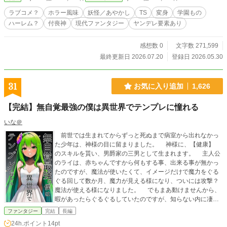
たちが次々と陥落。 清姫の甘い毒（フェロモン）に当てられ
「匂い」に依存した彼女たちは、連日、昼の清春（♂）の元
ラブコメ？
ホラー風味
妖怪／あやかし
TS
変身
学園もの
へと集結し始める。 「俺はただ、平穏にお菓子を作りたいだ
ハーレム？
付喪神
現代ファンタジー
ヤンデレ要素あり
けなのに！」 最恐の妖怪無双と、極上のすれ違いラブコメデ
ィが今、幕を開ける！
感想数 0
文字数 271,599
最終更新日 2026.07.20
登録日 2026.05.30
31
お気に入り追加
1,626
【完結】無自覚最強の僕は異世界でテンプレに憧れる
いな＠
前世では生まれてからずっと死ぬまで病室から出れなかっ
た少年は、神様の目に留まりました。 神様に、【健康】
のスキルを貰い、男爵家の三男として生まれます。 主人公
のライは、赤ちゃんですから何もする事、出来る事が無かっ
たのですが、魔法が使いたくて、イメージだけで魔力をぐる
ぐる回して数か月、魔力が見える様になり、ついには攻撃？
魔法が使える様になりました。 でもまあ動けませんから、
暇があったらぐるぐるしていたのですが、知らない内に凄い
『古代魔法使い』になったようです。 若くして、家を出て
ファンタジー
完結
長編
冒険者になり、特にやることもなく、勝手気儘に旅をするそ
24h.ポイント
14pt
うですが、どこに行ってもトラブル発生。 ごたごたします