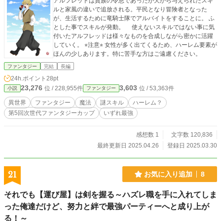
アルフレッドは貴族の令息であったが天から与えられたスキ
ルと家風の違いで追放される。平民となり冒険者となった
が、生活するために竜騎士隊でアルバイトをすることに。 ふ
とした事でスキルが発動。 使えないスキルではない事に気
付いたアルフレッドは様々なものを合成しながら密かに活躍
していく。 ⭐︎注意⭐︎ 女性が多く出てくるため、ハーレム要素が
ほんの少しあります。特に苦手な方はご遠慮ください。
ファンタジー
完結
長編
24h.ポイント
28pt
23,276
3,603
位 / 228,955件
位 / 53,363件
小説
ファンタジー
異世界
ファンタジー
魔法
謎スキル
ハーレム？
第5回次世代ファンタジーカップ
いずれ最強
感想数 1
文字数 120,836
最終更新日 2025.04.26
登録日 2025.03.30
21
お気に入り追加
8
それでも【運び屋】は剣を握る～ハズレ職を手に入れてしま
った俺達だけど、努力と絆で最強パーティーへと成り上が
る！～