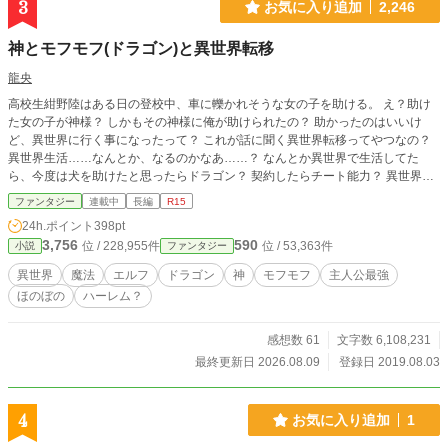
3
お気に入り追加
2,246
神とモフモフ(ドラゴン)と異世界転移
龍央
高校生紺野陸はある日の登校中、車に轢かれそうな女の子を助ける。 え？助け
た女の子が神様？ しかもその神様に俺が助けられたの？ 助かったのはいいけ
ど、異世界に行く事になったって？ これが話に聞く異世界転移ってやつなの？
異世界生活……なんとか、なるのかなあ……？ なんとか異世界で生活してた
ら、今度は犬を助けたと思ったらドラゴン？ 契約したらチート能力？ 異世界で
俺は何かをしたいとは思っていたけど、色々と盛り過ぎじゃないかな？ ちょっ
ファンタジー
連載中
長編
R15
と待って、このドラゴン凄いモフモフじゃない？ 平凡で何となく生きていたモ
24h.ポイント
398pt
フモフ好きな学生が異世界転移でドラゴンや神様とあれやこれやしていくお話
3,756
590
位 / 228,955件
位 / 53,363件
小説
ファンタジー
し。 基本シリアス少な目、モフモフ成分有りで書いていこうと思います。 女性
キャラが多いため、様々なご指摘があったので念のため、タグに【ハーレム？】
異世界
魔法
エルフ
ドラゴン
神
モフモフ
主人公最強
を追加致しました。 ９/１８よりエルフの出るお話になりましたのでタグにエル
ほのぼの
ハーレム？
フを追加致しました。 1話2800文字～3500文字以内で投稿させていただきま
す。 ※小説家になろう様、カクヨム様にも掲載させて頂いております。
感想数 61
文字数 6,108,231
最終更新日 2026.08.09
登録日 2019.08.03
4
お気に入り追加
1