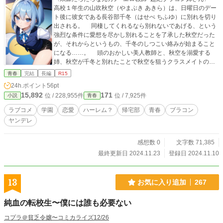
高校１年生の山吹秋空（やまぶき あきら）は、日曜日のデー
ト後に彼女である長谷部千冬（はせべ ちふゆ）に別れを切り
出される。 同棲してくれるなら別れないであげる、という
強烈な条件に愛想を尽かし別れることを了承した秋空だった
が、それからというもの、千冬のしつこい絡みが始まること
になる……。 頭のおかしい美人教師と、秋空を溺愛する
姉、秋空が千冬と別れたことで秋空を狙うクラスメイトの美
少女たち。 クセの強い友達に囲まれる、秋空の苦悩に満ち
青春
完結
長編
R15
た学校生活！ ※小説家になろう、カクヨム、エブリスタにも
24h.ポイント
56pt
投稿しています。
15,892
171
位 / 228,955件
位 / 7,925件
小説
青春
ラブコメ
学園
恋愛
ハーレム？
帰宅部
青春
ブラコン
ヤンデレ
感想数 0
文字数 71,385
最終更新日 2024.11.23
登録日 2024.11.10
13
お気に入り追加
267
純血の転校生〜僕には誰も必要ない
コプラ＠貧乏令嬢〜コミカライズ12/26