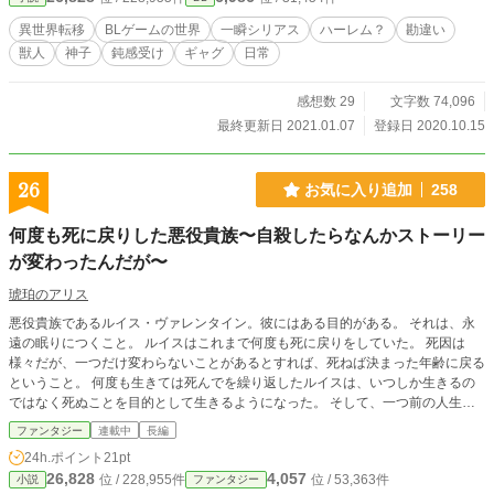
異世界転移
BLゲームの世界
一瞬シリアス
ハーレム？
勘違い
獣人
神子
鈍感受け
ギャグ
日常
感想数 29
文字数 74,096
最終更新日 2021.01.07
登録日 2020.10.15
26
お気に入り追加
258
何度も死に戻りした悪役貴族〜自殺したらなんかストーリー
が変わったんだが〜
琥珀のアリス
悪役貴族であるルイス・ヴァレンタイン。彼にはある目的がある。 それは、永
遠の眠りにつくこと。 ルイスはこれまで何度も死に戻りをしていた。 死因は
様々だが、一つだけ変わらないことがあるとすれば、死ねば決まった年齢に戻る
ということ。 何度も生きては死んでを繰り返したルイスは、いつしか生きるの
ではなく死ぬことを目的として生きるようになった。 そして、一つ前の人生
で、彼は何となくした自殺。 期待はしていなかったが、案の定ルイスはいつも
ファンタジー
連載中
長編
のように死に戻りをする。 「自殺もだめか。ならいつもみたいに好きなことや
24h.ポイント
21pt
って死のう」 いつものように好きなことだけをやって死ぬことに決めたルイス
26,828
4,057
位 / 228,955件
位 / 53,363件
小説
ファンタジー
だったが、何故か新たな人生はこれまでと違った。 婚約者を含めたルイスにと