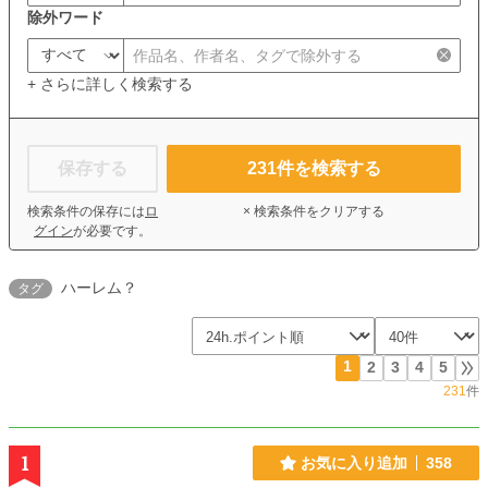
除外ワード
+ さらに詳しく検索する
保存する
231
件を検索する
検索条件の保存には
ロ
× 検索条件をクリアする
グイン
が必要です。
ハーレム？
タグ
1
2
3
4
5
231
件
1
お気に入り追加
358