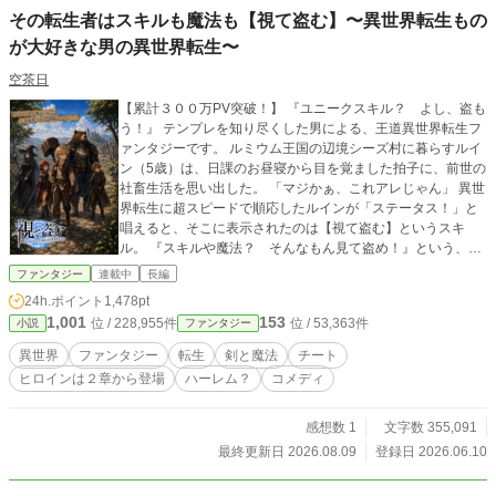
その転生者はスキルも魔法も【視て盗む】〜異世界転生もの
が大好きな男の異世界転生〜
空茶日
【累計３００万PV突破！】 『ユニークスキル？ よし、盗も
う！』 テンプレを知り尽くした男による、王道異世界転生フ
ァンタジーです。 ルミウム王国の辺境シーズ村に暮らすルイ
ン（5歳）は、日課のお昼寝から目を覚ました拍子に、前世の
社畜生活を思い出した。 「マジかぁ、これアレじゃん」 異世
界転生に超スピードで順応したルインが「ステータス！」と
唱えると、そこに表示されたのは【視て盗む】というスキ
ル。 『スキルや魔法？ そんなもん見て盗め！』という、料
理人の世界みたいな能力だった。 異世界転生ものを前世で貪
ファンタジー
連載中
長編
り尽くしてきたルインは、このスキルを手に本物の異世界を
24h.ポイント
1,478pt
どう生きていくのか。 元サラリーマンが夢にまで見た大冒険
1,001
153
位 / 228,955件
位 / 53,363件
小説
ファンタジー
が、辺境の農村で幕を開ける！ ※毎日２１時更新です 本作
は、カクヨム・小説家になろうにも掲載中の連載作品です。
異世界
ファンタジー
転生
剣と魔法
チート
ヒロインは２章から登場
ハーレム？
コメディ
感想数 1
文字数 355,091
最終更新日 2026.08.09
登録日 2026.06.10