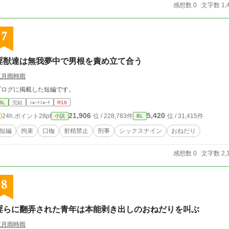
感想数 0
文字数 1,
7
淫獣達は無我夢中で男根を責め立て合う
五月雨時雨
ブログに掲載した短編です。
BL
完結
ｼｮｰﾄｼｮｰﾄ
R18
21,906
5,420
24h.ポイント
28pt
位 / 228,783件
位 / 31,415件
小説
BL
短編
拘束
口枷
射精禁止
刑事
シックスナイン
おねだり
感想数 0
文字数 2,
8
淫らに翻弄された青年は本能剥き出しのおねだりを叫ぶ
五月雨時雨