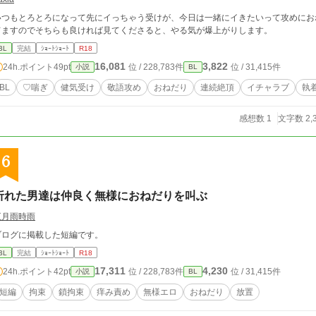
つもとろとろになって先にイっちゃう受けが、今日は一緒にイきたいって攻めにおねだりする話。 1話完結です。
てますのでそちらも良ければ見てくださると、やる気が爆上がりします。
BL
完結
ｼｮｰﾄｼｮｰﾄ
R18
16,081
3,822
24h.ポイント
49pt
位 / 228,783件
位 / 31,415件
小説
BL
BL
♡喘ぎ
健気受け
敬語攻め
おねだり
連続絶頂
イチャラブ
執
感想数 1
文字数 2,
6
折れた男達は仲良く無様におねだりを叫ぶ
五月雨時雨
ブログに掲載した短編です。
BL
完結
ｼｮｰﾄｼｮｰﾄ
R18
17,311
4,230
24h.ポイント
42pt
位 / 228,783件
位 / 31,415件
小説
BL
短編
拘束
鎖拘束
痒み責め
無様エロ
おねだり
放置