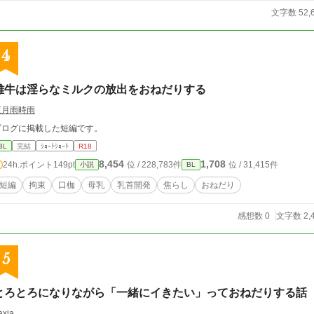
文字数 52,
4
雄牛は淫らなミルクの放出をおねだりする
五月雨時雨
ブログに掲載した短編です。
BL
完結
ｼｮｰﾄｼｮｰﾄ
R18
8,454
1,708
24h.ポイント
149pt
位 / 228,783件
位 / 31,415件
小説
BL
短編
拘束
口枷
母乳
乳首開発
焦らし
おねだり
感想数 0
文字数 2,
5
とろとろになりながら「一緒にイきたい」っておねだりする話
axia