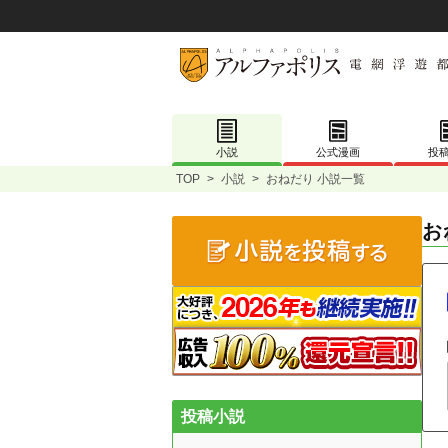
小説
公式漫画
投
TOP
>
小説
>
おねだり 小説一覧
お
投稿小説