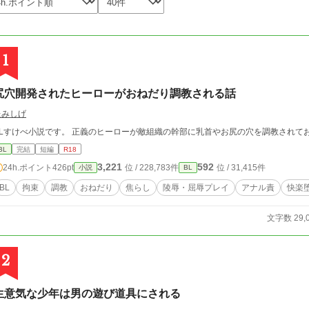
1
尻穴開発されたヒーローがおねだり調教される話
たみしげ
BLすけべ小説です。 正義のヒーローが敵組織の幹部に乳首やお尻の穴を調教されて
BL
完結
短編
R18
3,221
592
24h.ポイント
426pt
位 / 228,783件
位 / 31,415件
小説
BL
BL
拘束
調教
おねだり
焦らし
陵辱・屈辱プレイ
アナル責
快楽
文字数 29,
2
生意気な少年は男の遊び道具にされる