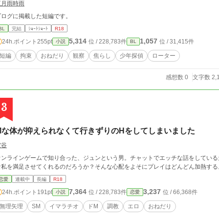
五月雨時雨
ブログに掲載した短編です。
BL
完結
ｼｮｰﾄｼｮｰﾄ
R18
5,314
1,057
24h.ポイント
255pt
位 / 228,783件
位 / 31,415件
小説
BL
短編
拘束
おねだり
観察
焦らし
少年探偵
ローター
感想数 0
文字数 2,
3
Mな体が抑えられなくて行きずりのHをしてしまいました
空谷
オンラインゲームで知り合った、ジュンという男。チャットでエッチな話をしている
な私を満足させてくれるのだろうか？そんな心配をよそにプレイはどんどん加熱する
恋愛
連載中
長編
R18
7,364
3,237
24h.ポイント
191pt
位 / 228,783件
位 / 66,368件
小説
恋愛
無理矢理
SM
イマラチオ
ドM
調教
エロ
おねだり