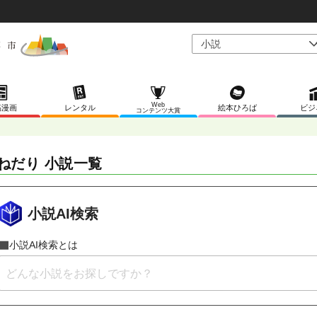
Web
稿漫画
レンタル
絵本ひろば
ビジ
コンテンツ大賞
ねだり 小説一覧
小説AI検索
小説AI検索とは