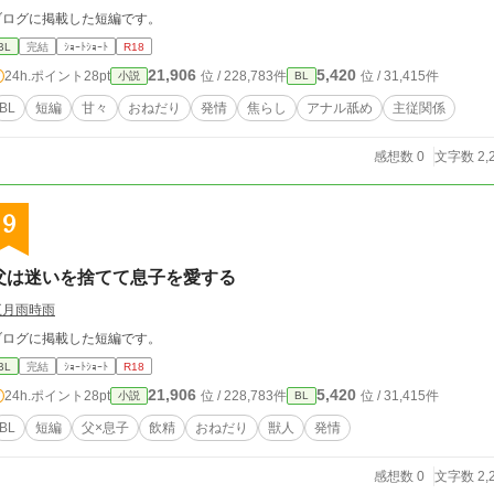
ブログに掲載した短編です。
BL
完結
ｼｮｰﾄｼｮｰﾄ
R18
21,906
5,420
24h.ポイント
28pt
位 / 228,783件
位 / 31,415件
小説
BL
BL
短編
甘々
おねだり
発情
焦らし
アナル舐め
主従関係
感想数 0
文字数 2,
9
父は迷いを捨てて息子を愛する
五月雨時雨
ブログに掲載した短編です。
BL
完結
ｼｮｰﾄｼｮｰﾄ
R18
21,906
5,420
24h.ポイント
28pt
位 / 228,783件
位 / 31,415件
小説
BL
BL
短編
父×息子
飲精
おねだり
獣人
発情
感想数 0
文字数 2,