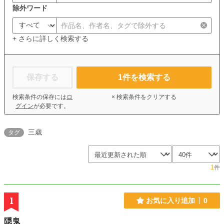
除外ワード
+ さらに詳しく検索する
保存する
1
件を検索する
検索条件の保存には
ロ
× 検索条件をクリアする
グイン
が必要です。
三歳
タグ
1
件
1
お気に入り追加
0
隠鬼