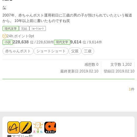
な
2007年、赤ちゃんポスト運用初日に三歳の男の子が預けられていたという報道
から。 10年以上前に書いたものですね笑
現代文学
完結
ｼｮｰﾄｼｮｰﾄ
24h.ポイント
0pt
228,638
9,614
位 / 228,638件
位 / 9,614件
小説
現代文学
赤ちゃんポスト
ショートショート
父親
三歳
感想数 0
文字数 1,202
最終更新日 2019.02.10
登録日 2019.02.10
1
件
アプリ一覧