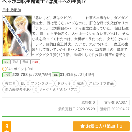
ヘッポコ転生魔道士♂は魔王への生贄!?
クヨムでも投稿しております。
田中 乃那加
『悪いけど、君はクビだ』 ―――仕事の出来ない、ダメダメ
魔道士。 腕は悪くないハズなのに、肝心な所で失敗ばかりの
『テトラ』は20回目のパーティ追放に遭っていた。 彼は転生
者。 前世から要領悪く、人生上手くいかない事だらけ。 そん
な彼を拾ってくれたのは、女勇者ミラだった。 女だらけのパ
ーティ。目的は魔王討伐。 だけど、気がつけば……魔王の生
贄として置いていかれるハメに!? ヘッポコ魔道士の、魔界で
のビクビク生贄(！)生活。 ※転生して性奴隷♂魔王の息子と暴
れてきます https://www.alphapolis.co.jp/novel/296676539/96
BL
完結
長編
R18
9356436 の、スピンオフです。
24h.ポイント
0pt
228,788
31,415
位 / 228,788件
位 / 31,415件
小説
BL
異世界
BL
ファンタジー
ドジっ子
魔法
スピンオフ作品
血の表現多少あり
ギャグときどきシリアス
感想数 0
文字数 97,037
最終更新日 2020.05.29
登録日 2020.04.27
9
お気に入り追加
1