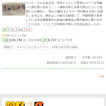
や、違うって、今のは冗談だって』 「膝が笑っているぞ」
ていた。そんなある日、学内トイレにて翠色のコートを羽織
『神は常に微笑むものでーす』 「うぬぅっ、何が微笑むだ悪
った謎の男に出会う。一ノ瀬佑太郎と名乗る男はどういう意
魔め！ いいから早く俺が悪役令嬢になる話だと説明しろ！
図からか桐生に 『他人に触れるとその一切の動きを封じる能
混乱しているではないか！」 『いや無理だから、諦め
力』を与える。桐生はこの能力を駆使して、学園界隈で多発
て。』 「くそっ！ こうなったら、やはり自分の力で転生す
している学生襲撃事件の真相の解明及び事件解決に乗り出す
るしかない！ よし、もう1回飛び降りてみよう」 『やめろ
ことになる。こうして少年桐生の戦いの伝説は始まったの
っつってんだろ！』 続きは本編で。 『オイやめろ、此処か
だ。
SF
完結
短編
R15
ら続けるなよ』
24h.ポイント
0pt
228,788
6,737
位 / 228,788件
位 / 6,737件
小説
SF
異能力
ギャグときどきシリアス
日常は非日常の連続
感想数 0
文字数 103,944
最終更新日 2019.02.13
登録日 2019.02.12
12
件