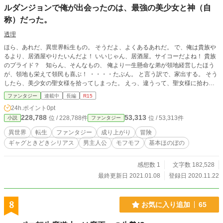
ルダンジョンで俺が出会ったのは、最強の美少女と神（自
称）だった。
透理
ほら、あれだ、異世界転生もの。 そうだよ、よくあるあれだ。 で、俺は貴族や
るより、居酒屋やりたいんだよ！ いいじゃん、居酒屋。サイコーだよね！ 貴族
のプライド？ 知らん、そんなもの、 俺より一生懸命な弟が領地経営したほう
が、領地も栄えて領民も喜ぶ！ ・・・・たぶん。 と言う訳で、家出する。 そう
したら、美少女の聖女様を拾ってしまった。 えっ、違うって、聖女様に拾われ
たというか拉致られた。 この聖女様、見た目は女神、なのに・・・ ギフト：狂
ファンタジー
連載中
長編
R15
戦士《ベルセルク》って、どういう事？ しかもギフトスキル：怒髪天って、ど
24h.ポイント
0pt
ういう事？ 俺の居酒屋は、ほのぼのでいいんだよ、仕事の疲れを取る場所のは
228,788
53,313
位 / 228,788件
位 / 53,313件
小説
ファンタジー
ずで・・・ 皆が楽しく過ごせればそれでいいんだ。 な・の・に、神様（自称）
にも出会う（絡まれる）って、どういう事。 神様（自称）との出会いはオリジ
異世界
転生
ファンタジー
成り上がり
冒険
ナルダンジョン。 そこは、他では見られないモンスターが多数生息し、罠も独
ギャグときどきシリアス
男主人公
モフモフ
基本ほのぼの
特のものが多い。 ダンジョン制覇者の称号を狙うもの、一攫千金を夢見るも
の、日々の糧を得る冒険者達、 人が集まり始める。 ダンジョンを制する者は国
を制す！ とまで言われるこの世界。 そんなもの、やりたい人がやって下さ
感想数 1
文字数 182,528
い！ でも、ダンジョンから取れる香辛料、貴重な食材、必要だよね？ この世界
最終更新日 2021.01.08
登録日 2020.11.22
の市場で売ってるものだけで何が作れるのかな？ 一度はあきらめかけた料理が
再現出来るんだよ、すごくない、 おいしいってもの食べると皆、笑顔になれる
よ。 うぐぐぐぐ、その通りなんだけど、 うなづいてしまうのは、 なんか納得
8
お気に入り追加
65
できない。なんかくやしい。 主人公の悩みは続きます。 基本ほのぼの、時々ざ
まぁ、ファンタジーとグルメをはさんで成り上がります。 小説家になろう、カ