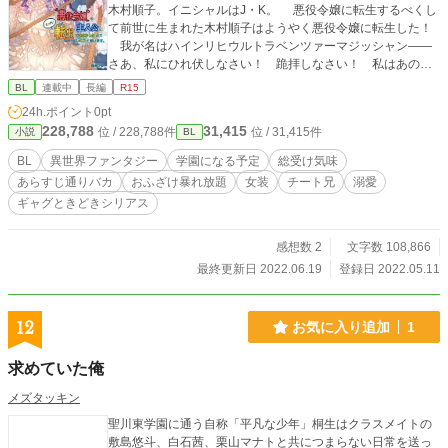
木村順子。イニシャルはJ・K。 悪役令嬢に転生するべくし
て前世に生まれた木村順子はようやく悪役令嬢に転生した！
我が名はハインリヒウルトラベンツァーマジッシャン――
さあ、私にひれ伏しなさい！ 跪拝しなさい！ 私はあの神
に選ばれた悪役令嬢ですことよ！ ――悪役令嬢に転生した
BL
連載中
長編
R15
木村順子、攻略キャラを無自覚に魅了し――気高く美しくあ
24h.ポイント
0pt
れよおおあれよそれよとちやほやされて――世界征服まであ
228,788
31,415
位 / 228,788件
位 / 31,415件
小説
BL
と一歩！ 悪役令嬢素晴らしい！ なんて素晴らしい転生な
んだ！ ひゃっほう！ 『――あらすじくらいちゃんと言えな
BL
異世界ファンタジー
学園になる予定
総受け気味
いのかッ!!』 ――はっ、この声は！ 「悪魔め！ また現れ
あらすじ通りバカ
おふざけ暴れ放題
女装
チート兄
溺愛
たな！ 塩おにぎり！」 『ありがとう。――じゃなくて！
ギャグときどきシリアス
しっかり紹介してくれ！』 「私は悪役令嬢ウルトラテクニカ
ルレンジャーアクヤ・クレージョーだ！ さあひれ伏せ跪拝
せよ崇め奉り給え！」 『引っ込め。俺が紹介する』パチン
感想数 2
文字数 108,866
「指パチン狡い！」消滅 前世は悪役令嬢か主人公に転生し
最終更新日 2022.06.19
登録日 2022.05.11
たかった女子高生。前世の記憶を思い出し、転生するだの莫
迦なことを抜かして窓から飛び下りたり庭の木で首吊りする
ことが日常茶飯事の問題児。 やがて俺の可愛い弟となり俺
12
お気に入り追加
1
だけの世界で俺だけと一生暮らし俺のお嫁さんになって俺を
甘やかしたり俺が甘やかしたり、こらこら、甘えん坊さんだ
求めていた俺
な、もう大人だろ、ヤダヤダお兄ちゃんもっと甘やかして
ぇ、仕方がないな可愛い弟め、――なんて、言っちゃったり
メズタッキン
抱いちゃったり撫でくりまわしだりしちゃったりして、俺だ
けの可愛い弟と永遠にフォーリンLOVe――「出来てないじゃ
聖川東学園に通う自称「平凡な少年」桐生はクラスメイトの
ないかこの悪魔め！」 『――んなッ!? い、いたのか、い
敷島悠斗、白石茜、栗山マナトと共につまらない日常を送っ