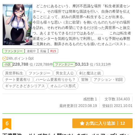
どこかにあるという、摩訶不思議な場所『転生者派遣セン
ター』。その場所では簡単な面談を行い、自身の希望を伝え
ることによって、好みの異世界へ転生することが出来る。
今日も様々な思い（主に欲望）を抱いたものたちがその場所
を訪れ、それぞれの希望にできるだけ沿った異世界へと旅立
つ。あくまでもできるだけではあるが……。 これは転生者
派遣センターを気軽な気持ちで利用し、様々な予期せぬ事態
に見舞われ、翻弄されるものたちを描いたオムニバスストー
リーである。 ※オムニバス形式です。ケース１～３、いずれ
ファンタジー
連載中
長編
R15
から読んで頂いても構いません。
24h.ポイント
0pt
228,788
53,313
位 / 228,788件
位 / 53,313件
小説
ファンタジー
異世界転生
ファンタジー
男女主人公
剣と魔法と銃
チート要素有り
ハーレム要素有りかも？
冒険
アクション・戦闘
ギャグときどきシリアス
オムニバス形式
感想数 1
文字数 334,403
最終更新日 2023.08.19
登録日 2021.10.01
6
お気に入り追加
12