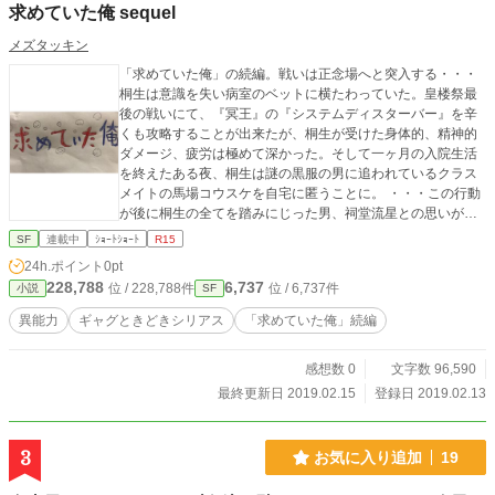
求めていた俺 sequel
うすれば良いですか(4)投稿しました。やっぱハッピーエンド
大好き。 そして、 新たな保健室の物語が幕開けか！？ 20.02.
メズタッキン
20 ノンケの腐男子ですけどBL創作のために彼氏が欲しいんで
「求めていた俺」の続編。戦いは正念場へと突入する・・・
すが(1)を投稿します。 小説家たるもの、リアルな経験をしな
桐生は意識を失い病室のベットに横たわっていた。皇楼祭最
いとな！ 21.03.08 読者様にスクリーン越しにリモート土下座
後の戦いにて、『冥王』の『システムディスターバー』を辛
します。久々の投稿で申し訳ないです。とりあえず生きてい
くも攻略することが出来たが、桐生が受けた身体的、精神的
ます。学園生活編として最新話「座薬で感じるな！」を投稿
ダメージ、疲労は極めて深かった。そして一ヶ月の入院生活
しました。一応R18描写ありますが、一日外出録ハンチョ○な
を終えたある夜、桐生は謎の黒服の男に追われているクラス
みにに商品のステマやっている描写もあります。 21.03.21 二
メイトの馬場コウスケを自宅に匿うことに。 ・・・この行動
重人格の子と付き合いたいのですがどうすれば良いでしょう
が後に桐生の全てを踏みにじった男、祠堂流星との思いがけ
か？ 一気に完結まで五話公開しました！ 一番闇の深いヒロ
ぬ邂逅を引き起こしてしまう。
イン♂ができあがりました。 23.01.21 番外編：校医の不純同
SF
連載中
ｼｮｰﾄｼｮｰﾄ
R15
性交遊相談所で 亡くなった彼女の弟を好きになってしまいま
24h.ポイント
0pt
したを投稿しました。 一年以上新作を投稿するきになれなか
228,788
6,737
位 / 228,788件
位 / 6,737件
小説
SF
ったわ……。 闇深さとエロさをミックスしたお話になりまし
た。 23.08.13 表紙に今作の受男子の清美君のイメージ(AIイ
異能力
ギャグときどきシリアス
「求めていた俺」続編
ラスト)を追加しました。
感想数 0
文字数 96,590
最終更新日 2019.02.15
登録日 2019.02.13
3
お気に入り追加
19