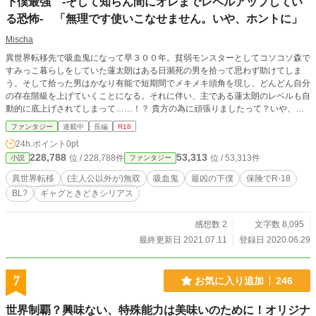
下僕最強 -そして知らん間にオレまでレベルアップしてい
る恐怖- 「無理です使いこなせません。いや、ホントに」
Mischa
異世界転移先で吸血鬼になって早３００年。貧弱モンスターとしてコソコソ森で
すみっこ暮らしをしていた蓮太朗はある日瀕死の男を拾って思わず助けてしま
う。そして拾った男はかなり有能で短期間でメキメキ頭角を現し、どんどん自分
の存在階級を上げていくことになる。それに伴い、主である蓮太朗のレベルも自
動的に底上げされてしまって……！？ 貴方の為に頑張りましたって？いや、使
いこなせねえよ？こんな凄過ぎ能力も、お・ま・え・も！ 主至上主義の下僕
ファンタジー
連載中
長編
R18
と、及び腰の小心者吸血鬼の同意なき急成長物語。 男同士で噛んだだの吸った
24h.ポイント
0pt
だのやっているのでBLかな……という感じです。途中で路線変更する可能性大
228,788
53,313
位 / 228,788件
位 / 53,313件
小説
ファンタジー
です。 ※追記※ 半年以上もかかりましたが続きを書かせていただきました。お
気に入り登録してくださった皆様、ありがとうございます。亀マークですが、ま
異世界転移
(主人公以外が)無双
吸血鬼
最凶の下僕
保険でR-18
たよろしくお願い致します。
BL?
ギャグときどきシリアス
感想数 2
文字数 8,095
最終更新日 2021.07.11
登録日 2020.06.29
7
お気に入り追加
246
世界制覇？興味ない、特殊能力は美味いのために！オリジナ