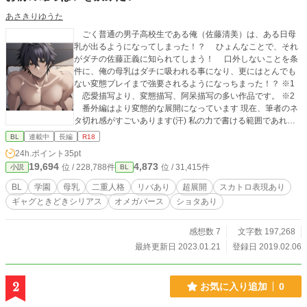
あさきりゆうた
ごく普通の男子高校生である俺（佐藤清美）は、ある日母
乳が出るようになってしまった！？ ひょんなことで、それ
がダチの佐藤正義に知られてしまう！ 口外しないことを条
件に、俺の母乳はダチに吸われる事になり、更にはとんでも
ない変態プレイまで強要されるようになっちまった！？ ※1
恋愛描写より、変態描写、阿呆描写の多い作品です。 ※2
番外編はより変態的な展開になっています 現在、筆者のネ
タ切れ感がすごいあります(汗) 私の力で書ける範囲であれば
何とか書くようにします！ 感想あたりでなんなりとどうぞ！
BL
連載中
長編
R18
人目に見える感想ではちょっとという方は筆者のページにツ
24h.ポイント
35pt
イッターＵＲＬ貼っているのでＤＭを！ 【近況報告】 20.02.
19,694
4,873
位 / 228,788件
位 / 31,415件
小説
BL
10 新話「痴漢するな(3)」を投稿しました。良い最終回だっ
た……。 20.02.11 「記憶喪失になるな(2)」を投稿しまし
BL
学園
母乳
二重人格
リバあり
超展開
スカトロ表現あり
た。よいこは小さな男の子にこんなことしないようにね？ 20.
ギャグときどきシリアス
オメガバース
ショタあり
02.12 「俺達を子供にするな(1)」を投稿します。ショタ×ショ
タ 好きかい？ 20.02.14 「好きな子をレイプしてしまったん
ですがどうすれば良いですか(1)」を投稿しました。 書きたい
感想数 7
文字数 197,268
ネタを番外編にしました。 20.02.17 「好きな子をレイプして
最終更新日 2023.01.21
登録日 2019.02.06
しまったんですがどうすれば良いですか(2)」を投稿しまし
た。 初めてをいただく話は最高だぜ！！ 20.02.18 「好きな
子をレイプしてしまったんですがどうすれば良いですか(3)」
2
お気に入り追加
0
を投稿します。 本編よりいい最終回……ではなく(4)で終了予
定です。 20.02.19 好きな子をレイプしてしまったんですがど