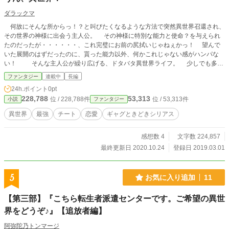
ダラックマ
何故にそんな所からっ！？と叫びたくなるような方法で突然異世界召還され、
その世界の神様に出会う主人公。 その神様に特別な能力と使命？を与えられ
たのだったが・・・・・・、これ完璧にお前の尻拭いじゃねぇかっ！ 望んで
いた展開のはずだったのに、貰った能力以外、何かこれじゃない感がハンパな
い！ そんな主人公が繰り広げる、ドタバタ異世界ライフ。 少しでも多く
の方々に読んで頂けると嬉しいです。（懇願 この作品は小説家になろう に
ファンタジー
連載中
長編
も投稿しております。
24h.ポイント
0pt
228,788
53,313
位 / 228,788件
位 / 53,313件
小説
ファンタジー
異世界
最強
チート
恋愛
ギャグときどきシリアス
感想数 4
文字数 224,857
最終更新日 2020.10.24
登録日 2019.03.01
5
お気に入り追加
11
【第三部】『こちら転生者派遣センターです。ご希望の異世
界をどうぞ♪』【追放者編】
阿弥陀乃トンマージ