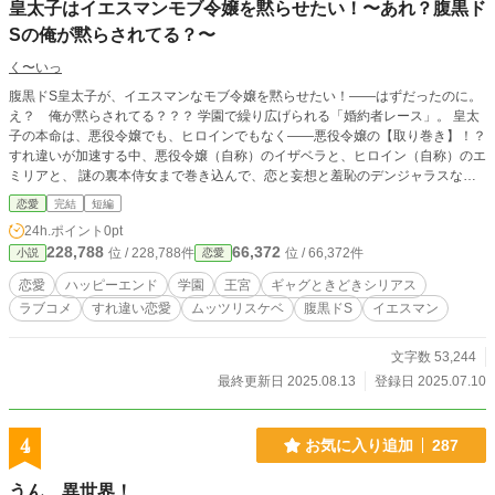
皇太子はイエスマンモブ令嬢を黙らせたい！〜あれ？腹黒ド
Sの俺が黙らされてる？〜
く〜いっ
腹黒ドS皇太子が、イエスマンなモブ令嬢を黙らせたい！――はずだったのに。
え？ 俺が黙らされてる？？？ 学園で繰り広げられる「婚約者レース」。 皇太
子の本命は、悪役令嬢でも、ヒロインでもなく――悪役令嬢の【取り巻き】！？
すれ違いが加速する中、悪役令嬢（自称）のイザベラと、ヒロイン（自称）のエ
ミリアと、 謎の裏本侍女まで巻き込んで、恋と妄想と羞恥のデンジャラスな
日々が加速する！ 「……あれ？ 黙らせたいのに、俺が黙らされてる？」(なか
恋愛
完結
短編
なか悪くない……) 甘々溺愛・カップリング固定・ハッピーエンド確約！ 勘違い
24h.ポイント
0pt
と裏本が世界を変える！？ モブ令嬢×腹黒皇太子の逆転ラブコメ！
228,788
66,372
位 / 228,788件
位 / 66,372件
小説
恋愛
恋愛
ハッピーエンド
学園
王宮
ギャグときどきシリアス
ラブコメ
すれ違い恋愛
ムッツリスケベ
腹黒ドS
イエスマン
文字数 53,244
最終更新日 2025.08.13
登録日 2025.07.10
4
お気に入り追加
287
うん、異世界！