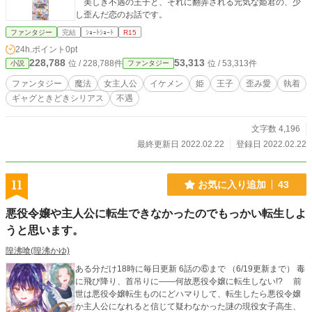
美しき不遇の王子と、それに翻弄される元気な姫君の、少
し歪んだ恋のお話です。
ファンタジー
完結
ｼｮｰﾄｼｮｰﾄ
R15
24h.ポイント
0pt
228,788
53,313
位 / 228,788件
位 / 53,313件
小説
ファンタジー
ファンタジー
魔法
女主人公
イケメン
姫
王子
歪み愛
執着
ギャグときどきシリアス
不遇
文字数 4,196
最終更新日 2022.02.22
登録日 2022.02.22
11
お気に入り追加
43
悪役令嬢や主人公に転生できなかったのでもっかい転生しよ
うと思います。
隍沸喰(隍沸かゆ)
ある分だけ18時に毎日更新 6話の⑥まで （6/19更新まで） 毒
に飛び降り、首吊りに——何故悪役令嬢に転生しない!? 前
世は悪役令嬢転生ものにどハマりして、転生したら悪役令嬢
か主人公になれると信じて疑わなかった謎の現役女子高生、