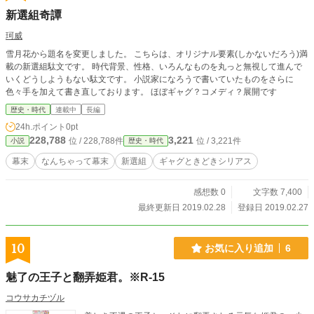
新選組奇譚
珂威
雪月花から題名を変更しました。 こちらは、オリジナル要素(しかないだろう)満
載の新選組駄文です。 時代背景、性格、いろんなものを丸っと無視して進んで
いくどうしようもない駄文です。 小説家になろうで書いていたものをさらに
色々手を加えて書き直しております。 ほぼギャグ？コメディ？展開です
歴史・時代
連載中
長編
24h.ポイント
0pt
228,788
3,221
位 / 228,788件
位 / 3,221件
小説
歴史・時代
幕末
なんちゃって幕末
新選組
ギャグときどきシリアス
感想数 0
文字数 7,400
最終更新日 2019.02.28
登録日 2019.02.27
10
お気に入り追加
6
魅了の王子と翻弄姫君。※R-15
コウサカチヅル