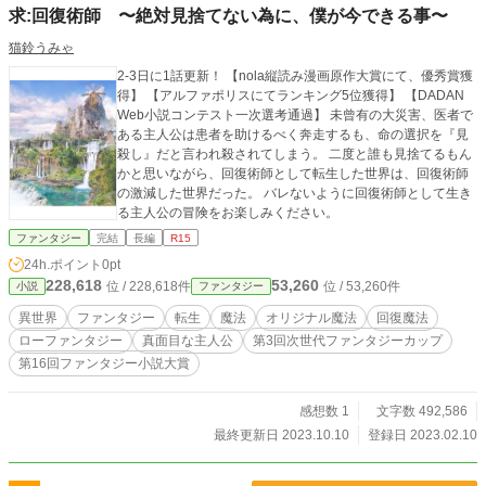
求:回復術師 〜絶対見捨てない為に、僕が今できる事〜
猫鈴うみゃ
2-3日に1話更新！ 【nola縦読み漫画原作大賞にて、優秀賞獲
得】 【アルファポリスにてランキング5位獲得】 【DADAN
Web小説コンテスト一次選考通過】 未曾有の大災害、医者で
ある主人公は患者を助けるべく奔走するも、命の選択を『見
殺し』だと言われ殺されてしまう。 二度と誰も見捨てるもん
かと思いながら、回復術師として転生した世界は、回復術師
の激減した世界だった。 バレないように回復術師として生き
る主人公の冒険をお楽しみください。
ファンタジー
完結
長編
R15
24h.ポイント
0pt
228,618
53,260
位 / 228,618件
位 / 53,260件
小説
ファンタジー
異世界
ファンタジー
転生
魔法
オリジナル魔法
回復魔法
ローファンタジー
真面目な主人公
第3回次世代ファンタジーカップ
第16回ファンタジー小説大賞
感想数 1
文字数 492,586
最終更新日 2023.10.10
登録日 2023.02.10