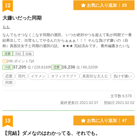
12
お気に入り追加
25
大嫌いだった同期
もも
なんでもそつなくこなす同期の瀧田。 いつか絶対やつを超えて私が同期で一番
結果出して、出世もしてやるんだからぁぁぁ！！！ そんな負けず嫌いの（自
称）真面目女子と同期の瀧田の話。 ★★★ 完結済みです。 番外編書きたいな
恋愛
完結
短編
24h.ポイント
7pt
37,205
16,236
位 / 228,618件
位 / 66,320件
小説
恋愛
恋愛
現代
イケメン
オフィスラブ？
真面目な主人公
負けず嫌い
同期
文字数 6,578
最終更新日 2021.02.07
登録日 2021.02.02
13
お気に入り追加
47
【完結】ダメなのはわかってる、それでも。