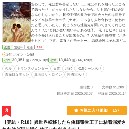
安心して、俺は君を否定しない…… 俺はそれを知ったところ
で怒ったり、がっかりしたりしないから。話も聞かずに否定
なんかしないから。 同僚主催の飲み会で出会ったのは長身で
スタイル抜群の女の子（ナオ） てっきり人数合わせに使われ
たと思っていたら、 向こうから連絡先を聞いてきてくれるな
んて！ だけど何か言い難い事がある様子。 俺（ヒビキ）はそ
の子を受け入れることが出来るのか？ 人物紹介 蜂谷響（ハチ
ヤヒビキ） 正直、素直さがモットー。 恋愛経験はそれほどな
く、どちらかというと奥手。 会社員２６歳 木崎尚（キザキナ
恋愛
連載中
短編
R18
オ） 引っ込み思案でおとなしい ヒビキの前では大胆に。 小
24h.ポイント
14pt
さい頃から自分の性別に違和感を感じ、現在は戸籍上は男性
30,351
13,040
位 / 228,618件
位 / 66,320件
小説
恋愛
だが女性として生活している。 会社員２４歳 家庭的で可愛い
彼女との日常、 出会いからの葛藤や2人の関係を綴りまし
恋愛
トランスジェンダー
日常
現代
R18シーンあり
た。 以前からNola、エブリスタでも掲載しており、初めて書
真面目な主人公
真面目なヒロイン
性描写あり
いた小説です。そちらでは完結していましたが、こちらでは
加筆修正しながら投稿していきます。
感想数 0
文字数 95,289
最終更新日 2025.03.07
登録日 2025.01.14
3
お気に入り追加
157
【完結・R18】異世界転移したら俺様毒舌王子に粘着溺愛さ