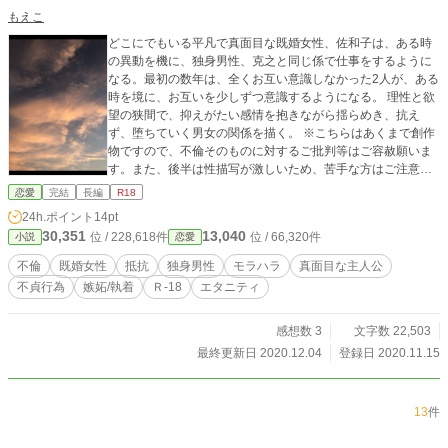
もえこ
どこにでもいる平凡で真面目な既婚女性、佐和子は、ある時
の異動を機に、独身男性、克之と同じ係で仕事をするように
なる。最初の数年は、全くお互い意識しなかった2人が、ある
時を境に、お互いを少しずつ意識するようになる。 理性と欲
望の狭間で、抑えがたい感情を抱きながら揺らめき、抗え
ず、堕ちていく男女の関係を描く。 ※こちらはあくまで創作
物ですので、不倫そのものに対するご批判等はご容赦願いま
す。また、後半は性描写が激しいため、苦手な方はご注意く
ださい。
恋愛
完結
長編
R18
24h.ポイント
14pt
30,351
13,040
位 / 228,618件
位 / 66,320件
小説
恋愛
不倫
既婚女性
抵抗
独身男性
モラハラ
真面目な主人公
不貞行為
嫉妬/執着
Ｒ-18
エタニティ
感想数 3
文字数 22,503
最終更新日 2020.12.04
登録日 2020.11.15
13
件