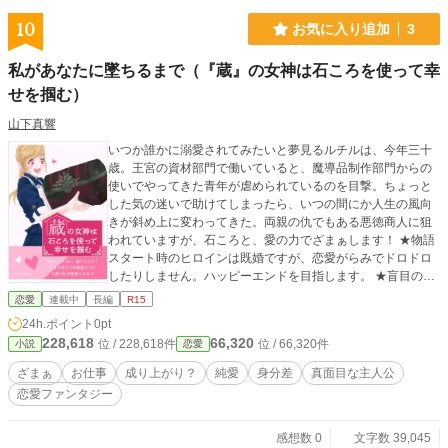
10
お気に入り追加
3
私があなたに墜ちるまで（『蔵』の女神は石ころを使って幸
せを掴む）
山下真響
いつか誰かに溺愛されてみたいと夢見るルチルは、今年三十
歳。王宮の資材部門で働いていると、魔導品制作部門からの
使いでやってきた青年が虐められているのを目撃。ちょっと
した気の迷いで助けてしまったら、いつの間にか人生の風向
きが斜め上に変わってきた。両親の仇でもある悪徳商人に狙
われていますが、石ころと、愛の力でざまぁします！ ★物語
スタート時のヒロインは既婚ですが、恋愛がらみでドロドロ
したりしません。ハッピーエンドを目指します。 ★盲目の青
年が公爵家の長男だったなんて、知らなかった。 ★陰で『蔵
恋愛
連載中
長編
R15
の女神』と呼ばれているのは、庶民の出自ながら専門知識が
24h.ポイント
0pt
豊富で、数々の王宮の使用人のピンチを救っているからなの
228,618
66,320
位 / 228,618件
位 / 66,320件
小説
恋愛
だが、本人は無意識である。
ざまぁ
お仕事
成り上がり？
純愛
身分差
真面目な主人公
恋愛ファンタジー
感想数 0
文字数 39,045