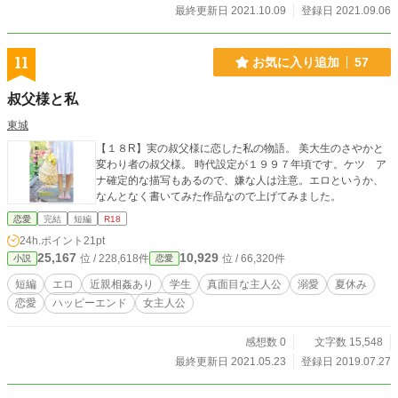
最終更新日 2021.10.09
登録日 2021.09.06
11
お気に入り追加
57
叔父様と私
東城
【１８R】実の叔父様に恋した私の物語。 美大生のさやかと
変わり者の叔父様。 時代設定が１９９７年頃です。ケツ ア
ナ確定的な描写もあるので、嫌な人は注意。エロというか、
なんとなく書いてみた作品なので上げてみました。
恋愛
完結
短編
R18
24h.ポイント
21pt
25,167
10,929
位 / 228,618件
位 / 66,320件
小説
恋愛
短編
エロ
近親相姦あり
学生
真面目な主人公
溺愛
夏休み
恋愛
ハッピーエンド
女主人公
感想数 0
文字数 15,548
最終更新日 2021.05.23
登録日 2019.07.27