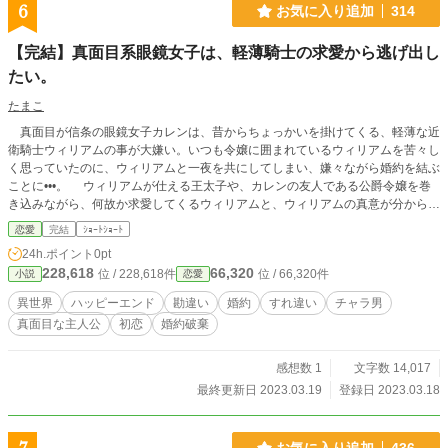
6
お気に入り追加
314
【完結】真面目系眼鏡女子は、軽薄騎士の求愛から逃げ出し
たい。
たまこ
真面目が信条の眼鏡女子カレンは、昔からちょっかいを掛けてくる、軽薄な近
衛騎士ウィリアムの事が大嫌い。いつも令嬢に囲まれているウィリアムを苦々し
く思っていたのに、ウィリアムと一夜を共にしてしまい、嫌々ながら婚約を結ぶ
ことに•••。 ウィリアムが仕える王太子や、カレンの友人である公爵令嬢を巻
き込みながら、何故か求愛してくるウィリアムと、ウィリアムの真意が分からな
いカレン。追いかけっこラブストーリー！
恋愛
完結
ｼｮｰﾄｼｮｰﾄ
24h.ポイント
0pt
228,618
66,320
位 / 228,618件
位 / 66,320件
小説
恋愛
異世界
ハッピーエンド
勘違い
婚約
すれ違い
チャラ男
真面目な主人公
初恋
婚約破棄
感想数 1
文字数 14,017
最終更新日 2023.03.19
登録日 2023.03.18
お気に入り追加
436