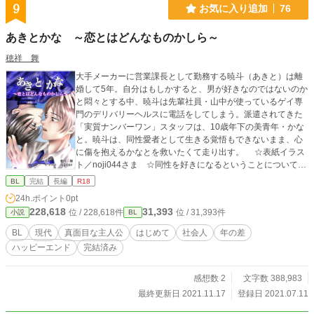
9
お気に入り追加
76
あきとかな ～恋とはどんなものかしら～
穂祥 舞
大手メーカーに営業課長として勤務する暁斗（あきと）は離
婚して5年。自分はもしかすると、男が好きなのではないのか
と悶々とする中、暁斗は先輩社員・山中が使っているゲイ専
門のデリバリーヘルスに電話をしてしまう。派遣されてきた
「実質ナンバーワン」スタッフは、10歳年下の美青年・かな
と。暁斗は、同性愛者として生きる覚悟もできないまま、心
に傷を抱えるかなとを救いたくて走り出す。 ☆表紙イラス
ト／noji044さま ☆同性を好きになるということについて、
真面目に考えてみたMLです。筆者がBL初心者のため、どノー
BL
完結
長編
R18
マルです（若干リバ要素有りかも）。 ★エブリスタにも掲
24h.ポイント
0pt
載しています。 ☆この物語はフィクションです。実在する
228,618
31,393
位 / 228,618件
位 / 31,393件
小説
BL
個人・団体には、何ら関係ございません。
BL
現代
真面目な主人公
はじめて
社会人
年の差
ハッピーエンド
完結済み
感想数 2
文字数 388,983
最終更新日 2021.11.17
登録日 2021.07.11