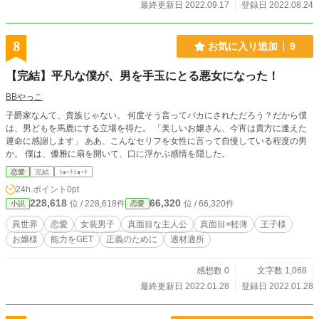
最終更新日 2022.09.17
登録日 2022.08.24
8
お気に入り追加
9
【完結】平凡な僕が、男を手玉にとる悪女になった！
BBやっこ
子爵家なんて、貴族じゃない。 何度そう言ってバカにされただろう？だから僕
は、男どもを馬鹿にする立場を得た。 「美しいお嬢さん、今宵は貴方に逢えた
運命に感謝します」 ああ、こんなセリフを女性に言って自慢している程度の男
か。 僕は、優雅に扇を開いて、口に浮かぶ感情を隠した。
恋愛
完結
ｼｮｰﾄｼｮｰﾄ
24h.ポイント
0pt
228,618
66,320
位 / 228,618件
位 / 66,320件
小説
恋愛
異世界
恋愛
女装男子
真面目な主人公
真面目×軽薄
王子様
お嬢様
能力をGET
正義のために
適材適所
感想数 0
文字数 1,068
最終更新日 2022.01.28
登録日 2022.01.28