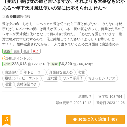
【完結】髪は女の命と言いますが、それよりも大事なものが
ある〜年下天才魔法使いの愛には応えられません〜
大森 樹
書籍情報
髪は女の命。しかし、レベッカの髪は切ったら二度と伸びない。 みんなには秘
密だが、レベッカの髪には魔法が宿っている。長い髪を切って、昔助けた男の子
レオンが天才魔法使いとなって目の前に現れた。 「あなたを愛しています！絶
対に絶対に幸せにするので、俺と結婚してください！よろしくお願いしま
す！！」 婚約破棄されてから、一人で生きていくために真面目に魔法省の事務
員として働いていたレベッカ。天才魔法使いとして入団してきた新人レオンに急
恋愛
完結
長編
R15
に告白されるが、それを拒否する。しかし彼は全く諦める気配はない。 「レベ
24h.ポイント
0pt
ッカさん！レベッカさん！」とまとわりつくレオンを迷惑に思いながらも、スト
228,618
66,320
位 / 228,618件
位 / 66,320件
小説
恋愛
レートに愛を伝えてくる彼に次第に心惹かれていく…….。しかし、レベッカは
レオンの気持ちに答えられないある理由があった。 年上訳あり真面目ヒロイン×
魔法使い
年下ヒーロー
真面目な主人公
恋愛
年下可愛い系一途なヒーローの年の差ラブストーリーです。
最後はハッピーエンド
一途な愛
ワンコ系男子
ちょっとシリアス
溺愛
完結保証つき
感想数 7
文字数 108,794
最終更新日 2023.12.12
登録日 2023.11.26
5
お気に入り追加
407