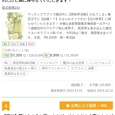
れたけど国に帰らせていただきます！
星式香璃143
マッチングアプリで婚活中に【異世界召喚】されてしまい毒
舌王子と【結婚！？】させられそうですが【元の世界】に帰
らせていただきます！ 冷徹な金髪青眼毒舌俺様第一王子×２
７歳婚活中のマチアプ初心者男子。 異世界を巻き込んだ婚活
ドタバタラブコメBLです。 ※R18は♡喘ぎ、濁音喘ぎありで
す。注意。 R6.10/28 第一章完結
BL
完結
長編
R18
24h.ポイント
7pt
37,205
9,999
位 / 228,618件
位 / 31,393件
小説
BL
BL
異世界転移/召喚
ファンタジー
魔法のある世界
ハッピーエンド
執着攻め×逃げたい受け
現代ファンタジー
ラブコメ
溺愛
真面目な主人公
感想数 0
文字数 145,969
最終更新日 2024.12.01
登録日 2024.10.12
4
お気に入り追加
406