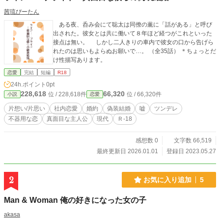
茜琉ぴーたん
ある夜、呑み会にて聡太は同僚の薫に「話がある」と呼び
出された。彼女とは共に働いて８年ほど経つがこれといった
接点は無い。 しかし二人きりの車内で彼女の口から告げら
れたのは思いもよらぬお願いで…。 （全35話） ＊ちょっとだ
け性描写あります。
恋愛
完結
短編
R18
24h.ポイント
0pt
228,618
66,320
位 / 228,618件
位 / 66,320件
小説
恋愛
片想い/片思い
社内恋愛
婚約
偽装結婚
嘘
ツンデレ
不器用な恋
真面目な主人公
現代
Ｒ-18
感想数 0
文字数 66,519
最終更新日 2026.01.01
登録日 2023.05.27
2
お気に入り追加
5
Man & Woman 俺の好きになった女の子
akasa