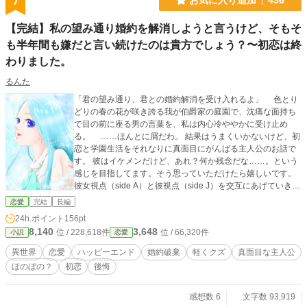
7
【完結】私の望み通り婚約を解消しようと言うけど、そもそ
も半年間も嫌だと言い続けたのは貴方でしょう？〜初恋は終
わりました。
るんた
「君の望み通り、君との婚約解消を受け入れるよ」 色とり
どりの春の花が咲き誇る我が伯爵家の庭園で、沈痛な面持ち
で目の前に座る男の言葉を、私は内心冷ややかに受け止め
る。 ……ほんとに屑だわ。 結果はうまくいかないけど、初
恋と学園生活をそれなりに真面目にがんばる主人公のお話で
す。 彼はイケメンだけど、あれ？何か残念だな……。という
感じを目指してます。そう思っていただけたら嬉しいです。
彼女視点（side A）と彼視点（side J）を交互にあげていきま
す。
恋愛
完結
長編
24h.ポイント
156pt
8,140
3,648
位 / 228,618件
位 / 66,320件
小説
恋愛
異世界
恋愛
ハッピーエンド
婚約破棄
軽くクズ
真面目な主人公
ほのぼの？
初恋
後悔
感想数 6
文字数 93,919