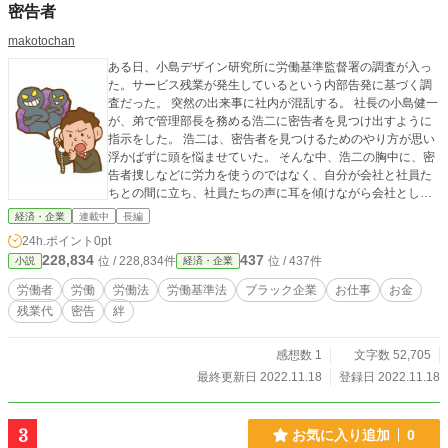
密告者
makotochan
ある日、小島デザイン研究所に労働基準監督署の調査が入っ
た。サービス残業が発生しているという内部告発に基づく調
査だった。 突然の出来事に社内が混乱する。 社長の小島健一
が、弟で管理部長を務める浩二に密告者を見つけ出すように
指示をした。 浩二は、密告者を見つけるためのやり方が思い
浮かばずに頭を悩ませていた。 そんな中、浩二の胸中に、密
告者捜しなどに労力を使うのではなく、自分が会社と社員た
ちとの間に立ち、社員たちの声に耳を傾けながら会社として
善処していけばよいのではないかという思いが湧き出てき
経済・企業
連載中
長編
た。 浩二は、その思いを健一に伝えた。 思いを理解した健一
24h.ポイント
0pt
は密告者捜しを止めることを了承したが、新たに社内の管理
228,834
437
位 / 228,834件
位 / 437件
小説
経済・企業
を強化することを提案してきた。 そのことが、更なる社内の
混乱を巻き起こす。 仕事をやり辛くなった社員たちが、密告
労働者
労働
労働法
労働基準法
ブラック企業
お仕事
お金
者のせいでこのような状態になったのだという感情を抱き、
残業代
密告
絆
互いに懐疑心をぶつけあいながら分裂してしまったのだ。 こ
の状況に危機感を抱いた浩二が、一計を講じた。 社員たちの
結束を高めるための仕掛けを実行したのだ。 その仕掛けが功
感想数 1
文字数 52,705
を奏し、社員たちの結束が高まった。 密告者が誰なのかはわ
最終更新日 2022.11.18
登録日 2022.11.18
からないままだったが、そのことを気に止める空気が払拭さ
れていった。 浩二は、状況が改善したことを健一に報告し
た。 そこで、浩二は思いもよらない事実を知ることになっ
3
お気に入り追加
0
た。 それは、一連の出来事の構図を根底から覆す事実だっ