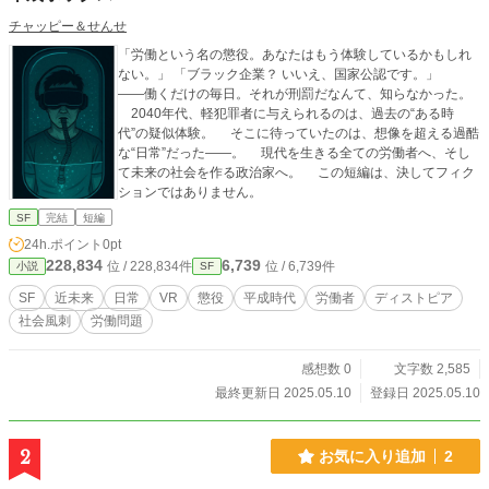
チャッピー＆せんせ
「労働という名の懲役。あなたはもう体験しているかもしれ
ない。」 「ブラック企業？ いいえ、国家公認です。」
——働くだけの毎日。それが刑罰だなんて、知らなかった。
2040年代、軽犯罪者に与えられるのは、過去の“ある時
代”の疑似体験。 そこに待っていたのは、想像を超える過酷
な“日常”だった——。 現代を生きる全ての労働者へ、そし
て未来の社会を作る政治家へ。 この短編は、決してフィク
ションではありません。
SF
完結
短編
24h.ポイント
0pt
228,834
6,739
位 / 228,834件
位 / 6,739件
小説
SF
SF
近未来
日常
VR
懲役
平成時代
労働者
ディストピア
社会風刺
労働問題
感想数 0
文字数 2,585
最終更新日 2025.05.10
登録日 2025.05.10
2
お気に入り追加
2