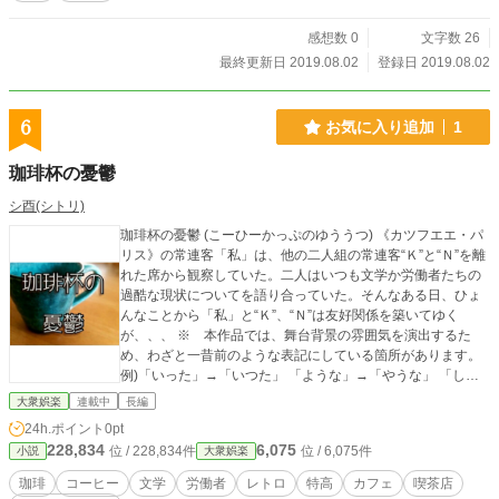
感想数 0
文字数 26
最終更新日 2019.08.02
登録日 2019.08.02
6
お気に入り追加
1
珈琲杯の憂鬱
シ酉(シトリ)
珈琲杯の憂鬱 (こーひーかっぷのゆううつ) 《カツフエエ・パ
リス》の常連客「私」は、他の二人組の常連客“Ｋ”と“Ｎ”を離
れた席から観察していた。二人はいつも文学か労働者たちの
過酷な現状についてを語り合っていた。そんなある日、ひょ
んなことから「私」と“Ｋ”、“Ｎ”は友好関係を築いてゆく
が、、、 ※ 本作品では、舞台背景の雰囲気を演出するた
め、わざと一昔前のような表記にしている箇所があります。
例)「いった」→「いつた」 「ような」→「やうな」 「しょ
う」→「せう」 「いた」→「ゐた」 「いそいそ」→「いそ／
大衆娯楽
連載中
長編
＼」etc. ※ 「×××」のように表記した箇所は、自主規制で
24h.ポイント
0pt
す。 ※ 本作品は、あくまでフィクションです。登場するモ
228,834
6,075
位 / 228,834件
位 / 6,075件
小説
大衆娯楽
ノは、背景と時代が倒錯していることもあります。 読みに
くいかもしれませんが、ご了承ください。 ☆本作品は縦書き
珈琲
コーヒー
文学
労働者
レトロ
特高
カフェ
喫茶店
向けに書いています。アプリ版の縦書きのほうが読みやすい