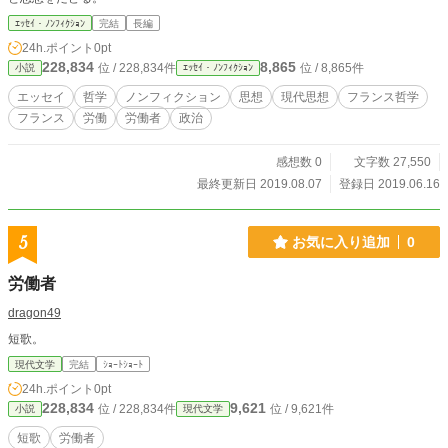
ｴｯｾｲ・ﾉﾝﾌｨｸｼｮﾝ
完結
長編
24h.ポイント
0pt
228,834
8,865
位 / 228,834件
位 / 8,865件
小説
ｴｯｾｲ・ﾉﾝﾌｨｸｼｮﾝ
エッセイ
哲学
ノンフィクション
思想
現代思想
フランス哲学
フランス
労働
労働者
政治
感想数 0
文字数 27,550
最終更新日 2019.08.07
登録日 2019.06.16
5
お気に入り追加
0
労働者
dragon49
短歌。
現代文学
完結
ｼｮｰﾄｼｮｰﾄ
24h.ポイント
0pt
228,834
9,621
位 / 228,834件
位 / 9,621件
小説
現代文学
短歌
労働者