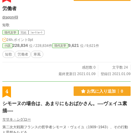
た。
労働者
dragon49
短歌
現代文学
完結
ｼｮｰﾄｼｮｰﾄ
24h.ポイント
0pt
228,834
9,621
位 / 228,834件
位 / 9,621件
小説
現代文学
短歌
労働者
寒風
感想数 0
文字数 24
最終更新日 2021.01.09
登録日 2021.01.09
4
お気に入り追加
0
シモーヌの場合は、あまりにもおばかさん。----ヴェイユ素
描----
ササキ・シゲロー
第二次大戦期フランスの哲学者シモーヌ・ヴェイユ（1909−1943）、その行動
と思想をたどる。