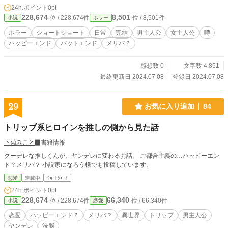
24h.ポイント
0pt
228,674
8,501
位 / 228,674件
位 / 8,501件
小説
ホラー
ホラー
ショートショート
日常
完結
男主人公
女主人公
噂
ハッピーエンド
バットエンド
メリバ？
感想数 0
文字数 4,851
最終更新日 2024.07.08
登録日 2024.07.08
29
お気に入り追加
84
トリップ系ヒロインを推しの側から見た話
下菊みこと
書籍情報
クーデレな推しくんが、ヤンデレに変わるお話。 ご都合主義の…ハッピーエン
ド？メリバ？ 小説家になろう様でも投稿しています。
恋愛
連載中
ｼｮｰﾄｼｮｰﾄ
24h.ポイント
0pt
228,674
66,340
位 / 228,674件
位 / 66,340件
小説
恋愛
恋愛
ハッピーエンド？
メリバ？
異世界
トリップ
男主人公
ヤンデレ
洗脳