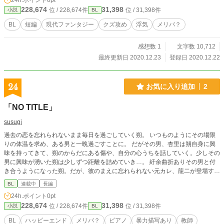
24h.ポイント
0pt
228,674
31,398
位 / 228,674件
位 / 31,398件
小説
BL
BL
短編
現代ファンタジー
クズ攻め
浮気
メリバ？
感想数 1
文字数 10,712
最終更新日 2020.12.23
登録日 2020.12.22
24
お気に入り追加
2
「NO TITLE」
susugi
過去の恋を忘れられないまま毎日を過ごしていく朔。 いつものようにその場限
りの体温を求め、ある男と一晩過ごすことに。 だがその男、杏里は朔自身に興
味を持ってきて、朔のからだにある傷や、自分の心うちを話していく。少しその
男に興味が湧いた朔は少しずつ距離を詰めていき…。 紆余曲折ありその男と付
き合うようになった朔。だが、彼のまえに忘れられない元カレ、龍二が登場す
る。 そのほかたくさんの登場人物の恋愛模様が交差する。読み手によってハッ
BL
連載中
長編
ピーエンドかバッドエンドか変わるストーリー。 この物語に名前を付けるのは
24h.ポイント
0pt
あなたです。
228,674
31,398
位 / 228,674件
位 / 31,398件
小説
BL
BL
ハッピーエンド
メリバ？
ピアノ
暴力描写あり
教師