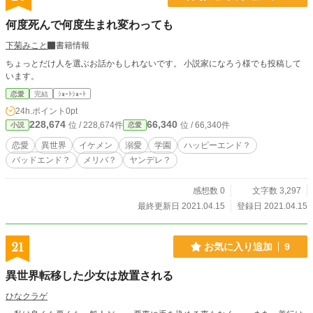
何度死んで何度生まれ変わっても
下菊みこと
書籍情報
ちょっとだけ人を選ぶお話かもしれないです。 小説家になろう様でも投稿して
います。
恋愛
完結
ｼｮｰﾄｼｮｰﾄ
24h.ポイント
0pt
228,674
66,340
位 / 228,674件
位 / 66,340件
小説
恋愛
恋愛
異世界
イケメン
溺愛
学園
ハッピーエンド？
バッドエンド？
メリバ？
ヤンデレ？
感想数 0
文字数 3,297
最終更新日 2021.04.15
登録日 2021.04.15
21
お気に入り追加
9
異世界転移した少女は放置される
ひなクラゲ