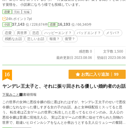
す覚悟を。 小説家になろう様でも投稿しています。
恋愛
完結
短編
24h.ポイント
7pt
37,143
16,193
位 / 228,674件
位 / 66,340件
小説
恋愛
恋愛
異世界
悲恋
ハッピーエンド？
バッドエンド？
メリバ？
残酷なお話
悲しいお話
報復？
復讐？
感想数 0
文字数 1,500
最終更新日 2023.08.06
登録日 2023.08.06
16
お気に入り追加
99
ヤンデレ王太子と、それに振り回される優しい婚約者のお話
下菊みこと
書籍情報
この世界の女神に悪役令嬢の役に選ばれたはずが、ヤンデレ王太子のせいで悪役
令嬢になれなかった優しすぎる女の子のお話。あと女神様配役ミスってると思
う。 転生者は乙女ゲームの世界に転生したと思ってるヒロインのみ。主人公の
悪役令嬢は普通に現地主人公。 実は乙女ゲームの世界に似せて作られた別物の
世界で、勘違いヒロインルシアをなんとか救おうとする主人公リュシーの奮闘を
見て行ってください。 小説家になろう様でも投稿しています。