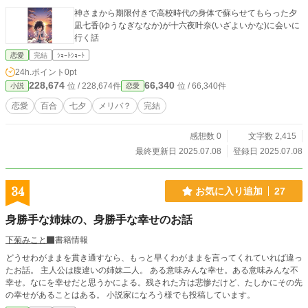
神さまから期限付きで高校時代の身体で蘇らせてもらった夕
凪七香(ゆうなぎななか)が十六夜叶奈(いざよいかな)に会いに
行く話
恋愛
完結
ｼｮｰﾄｼｮｰﾄ
24h.ポイント
0pt
228,674
66,340
位 / 228,674件
位 / 66,340件
小説
恋愛
恋愛
百合
七夕
メリバ？
完結
感想数 0
文字数 2,415
最終更新日 2025.07.08
登録日 2025.07.08
34
お気に入り追加
27
身勝手な姉妹の、身勝手な幸せのお話
下菊みこと
書籍情報
どうせわがままを貫き通すなら、もっと早くわがままを言ってくれていれば違っ
たお話。 主人公は腹違いの姉妹二人。 ある意味みんな幸せ。ある意味みんな不
幸せ。なにを幸せだと思うかによる。残された方は悲惨だけど、たしかにその先
の幸せがあることはある。 小説家になろう様でも投稿しています。