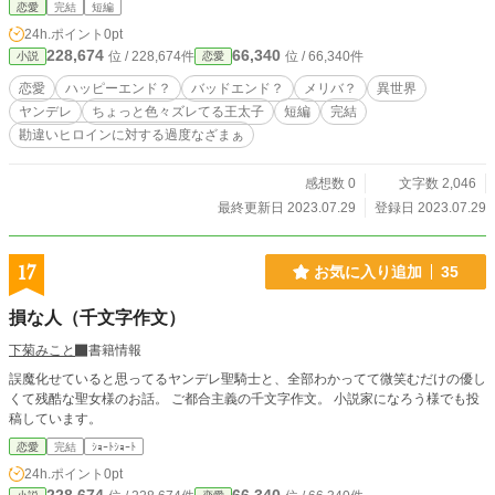
恋愛
完結
短編
24h.ポイント
0pt
228,674
66,340
位 / 228,674件
位 / 66,340件
小説
恋愛
恋愛
ハッピーエンド？
バッドエンド？
メリバ？
異世界
ヤンデレ
ちょっと色々ズレてる王太子
短編
完結
勘違いヒロインに対する過度なざまぁ
感想数 0
文字数 2,046
最終更新日 2023.07.29
登録日 2023.07.29
17
お気に入り追加
35
損な人（千文字作文）
下菊みこと
書籍情報
誤魔化せていると思ってるヤンデレ聖騎士と、全部わかってて微笑むだけの優し
くて残酷な聖女様のお話。 ご都合主義の千文字作文。 小説家になろう様でも投
稿しています。
恋愛
完結
ｼｮｰﾄｼｮｰﾄ
24h.ポイント
0pt