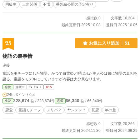
同級生
三角関係
不憫
番外編公開の予定有り
感想数 0
文字数 16,204
最終更新日 2025.10.08
登録日 2025.10.05
25
お気に入り追加
51
物語の裏事情
夕鈴
童話をモチーフにした物語。かつて白雪姫と呼ばれた主人公は娘に物語の真相を
語る。童話をモデルにしていますが内容は大分異なります。
恋愛
連載中
ｼｮｰﾄｼｮｰﾄ
R15
24h.ポイント
0pt
228,674
66,340
位 / 228,674件
位 / 66,340件
小説
恋愛
恋愛
童話モチーフ
メリバ？
ヤンデレ？
初恋
年の差
感想数 0
文字数 20,266
最終更新日 2024.11.30
登録日 2024.09.29