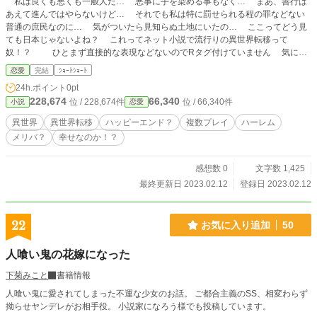
私は良くも悪くも一般人だ… 悪事に手を染める事もなく… まあ、善行は
あえて進んではやらないけど… それでも私は特に罰せられる程の罪などない
普通の庶民なのに… 気がついたら見知らぬ土地にいたの… ここってどう見
ても日本じゃないよね？ これってネット小説で流行りの異世界転移って
奴！？ ひとまず直接的な表現などないのでRタグ付けていません 気にな
るようでしたらコメントください
恋愛
完結
ｼｮｰﾄｼｮｰﾄ
24h.ポイント
0pt
228,674
66,340
位 / 228,674件
位 / 66,340件
小説
恋愛
異世界
異世界転移
ハッピーエンド？
複数プレイ
ハーレム
メリバ？
幸せなのか！？
感想数 0
文字数 1,425
最終更新日 2023.02.12
登録日 2023.02.12
22
お気に入り追加
50
人喰い鬼の花嫁になった
下菊みこと
書籍情報
人喰い鬼に愛されてしまった不運な少女のお話。 ご都合主義のSS、相変わらず
拗らせヤンデレがお相手役。 小説家になろう様でも投稿しています。