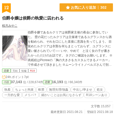
12
お気に入り追加
302
伯爵令嬢は侯爵の執愛に囚われる
桜月みやこ
伯爵令嬢であるルクリアは侯爵家主催の夜会に参加してい
た。 壁の花だったルクリアは主催者であるユグランスから酒
を勧められ、それを口にした直後に意識を失ってしまう。 目
覚めたルクリアは衣類を何もまとっておらず、ユグランスに
覆い被さられていて── いや、やめて と泣く女の子が書き
たかっただけのお話です。 タグのご確認をお願いします。 ※
表紙絵はPicrewの「胸の大きさをカスタムできるメーカー」
で作成させて頂きました ※ムーンライトノベルズさんで別名
義にて上げているものです。 内容に変わりはありません
恋愛
完結
短編
R18
24h.ポイント
7pt
37,143
16,193
位 / 228,674件
位 / 66,340件
小説
恋愛
執着
ちょっと拘束
軟禁
無理矢理/強姦
中出し/孕ませ
処女
一方的な愛
メリバ？
細かいことはお気になさらず
R18シーンあり
文字数 15,057
最終更新日 2021.08.21
登録日 2021.08.18