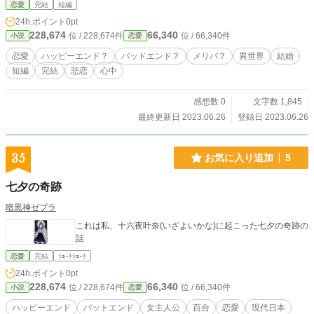
恋愛
完結
短編
24h.ポイント
0pt
228,674
66,340
位 / 228,674件
位 / 66,340件
小説
恋愛
恋愛
ハッピーエンド？
バッドエンド？
メリバ？
異世界
結婚
短編
完結
悲恋
心中
感想数 0
文字数 1,845
最終更新日 2023.06.26
登録日 2023.06.26
35
お気に入り追加
5
七夕の奇跡
暗黒神ゼブラ
これは私、十六夜叶奈(いざよいかな)に起こった七夕の奇跡の
話
恋愛
完結
ｼｮｰﾄｼｮｰﾄ
24h.ポイント
0pt
228,674
66,340
位 / 228,674件
位 / 66,340件
小説
恋愛
ハッピーエンド
バットエンド
女主人公
百合
恋愛
現代日本