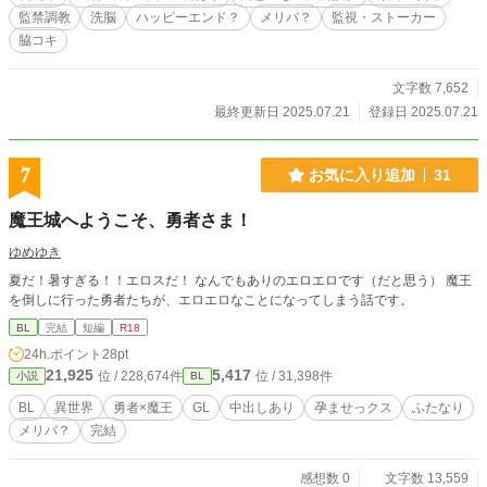
監禁調教
洗脳
ハッピーエンド？
メリバ？
監視・ストーカー
脇コキ
文字数 7,652
最終更新日 2025.07.21
登録日 2025.07.21
7
お気に入り追加
31
魔王城へようこそ、勇者さま！
ゆめゆき
夏だ！暑すぎる！！エロスだ！ なんでもありのエロエロです（だと思う） 魔王
を倒しに行った勇者たちが、エロエロなことになってしまう話です。
BL
完結
短編
R18
24h.ポイント
28pt
21,925
5,417
位 / 228,674件
位 / 31,398件
小説
BL
BL
異世界
勇者×魔王
GL
中出しあり
孕ませっクス
ふたなり
メリバ？
完結
感想数 0
文字数 13,559