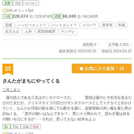
恋愛
完結
ｼｮｰﾄｼｮｰﾄ
24h.ポイント
0pt
228,674
66,340
位 / 228,674件
位 / 66,340件
小説
恋愛
恋愛
ハッピーエンド？
バッドエンド？
メリバ？
異世界
和風
女主人公
人外
異類婚姻譚
ヤンデレ
感想数 0
文字数 2,301
最終更新日 2024.03.15
登録日 2024.03.15
23
お気に入り追加
15
さんたがまちにやってくる
二月こまじ
蓮の恋人である三太はサンタクロースだ。 普段は蓮のヒモ生活を送るだ
けの三太だが、クリスマスイブの日だけサンタクロースとしてトナカイと出かけ
ていく。なんだか浮気の影を感じて心配する蓮に、金髪碧眼の赤い服を着た男が
訪ねくる。 「貴方の願いはなんですか？」 男にそう聞かれて、思わず蓮は自分
の願いを口にするが－－それが、思ってもない結末をよぶ
BL
完結
短編
R18