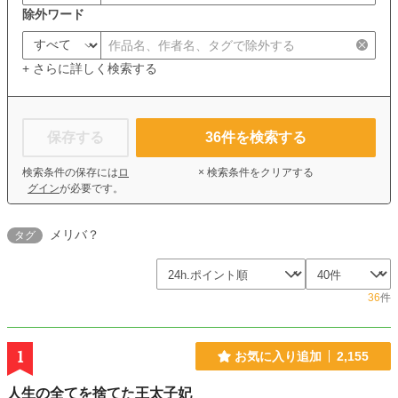
除外ワード
+ さらに詳しく検索する
保存する
36
件を検索する
検索条件の保存には
ロ
× 検索条件をクリアする
グイン
が必要です。
メリバ？
タグ
36
件
1
お気に入り追加
2,155
人生の全てを捨てた王太子妃