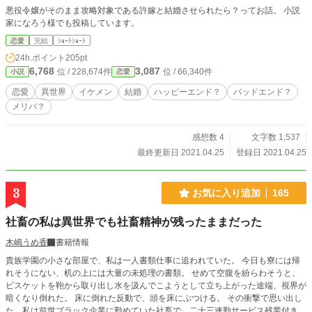
悪役令嬢がそのまま攻略対象である許嫁と結婚させられたら？ってお話。 小説
家になろう様でも投稿しています。
恋愛
完結
ｼｮｰﾄｼｮｰﾄ
24h.ポイント
205pt
6,768
3,087
位 / 228,674件
位 / 66,340件
小説
恋愛
恋愛
異世界
イケメン
結婚
ハッピーエンド？
バッドエンド？
メリバ？
感想数 4
文字数 1,537
最終更新日 2021.04.25
登録日 2021.04.25
3
お気に入り追加
165
社畜の私は異世界でも社畜精神が残ったままだった
木嶋うめ香
書籍情報
貴族学園の小さな部屋で、私は一人書類仕事に追われていた。 今日も寮には帰
れそうにない、机の上には大量の未処理の書類。 せめて空腹を紛らわそうと、
ビスケットを鞄から取り出し水を汲んでこようとして立ち上がった途端、視界が
暗くなり倒れた。 床に倒れた反動で、頭を床にぶつける。 その衝撃で思い出し
た、私は前世ブラック企業に勤めていた社畜で、二十三連勤サービス残業付きの