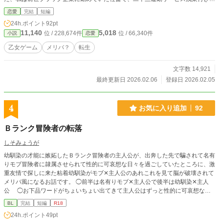
末、体調を崩し亡くなったアラサー営業職だった。 他サイトでもアップしてい
恋愛
完結
短編
ます。
24h.ポイント
92pt
11,140
5,018
位 / 228,674件
位 / 66,340件
小説
恋愛
乙女ゲーム
メリバ？
転生
文字数 14,921
最終更新日 2026.02.06
登録日 2026.02.05
4
お気に入り追加
92
Ｂランク冒険者の転落
しそみょうが
幼馴染の才能に嫉妬したＢランク冒険者の主人公が、出奔した先で騙されて名有
りモブ冒険者に隷属させられて性的に可哀想な日々を過ごしていたところに、激
重友情で探しに来た粘着幼馴染がモブ✕主人公のあれこれを見て脳が破壊されて
メリバ風になるお話です。 ◯前半は名有りモブ✕主人公で後半は幼馴染✕主人
公 ◯お下品ワードがちょいちょい出てきて主人公はずっと性的に可哀想な感
じです(・_・;) ◯今のところほとんどのページにちょっとずつ性描写があります
BL
完結
短編
R18
24h.ポイント
49pt