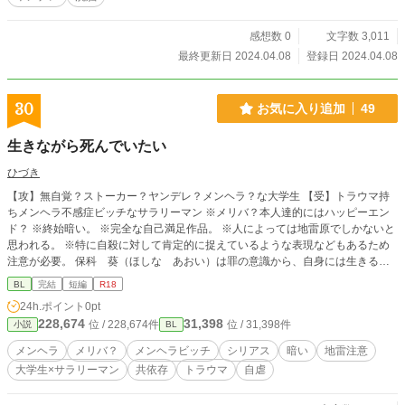
感想数 0
文字数 3,011
最終更新日 2024.04.08
登録日 2024.04.08
30
お気に入り追加
49
生きながら死んでいたい
ひづき
【攻】無自覚？ストーカー？ヤンデレ？メンヘラ？な大学生 【受】トラウマ持
ちメンヘラ不感症ビッチなサラリーマン ※メリバ？本人達的にはハッピーエン
ド？ ※終始暗い。 ※完全な自己満足作品。 ※人によっては地雷原でしかないと
思われる。 ※特に自殺に対して肯定的に捉えているような表現などもあるため
注意が必要。 保科 葵（ほしな あおい）は罪の意識から、自身には生きる権
利がないと思っている。死ぬこともできず、自身に罰を課すことで生きる権利を
BL
完結
短編
R18
得ようと、望まない性行為を繰り返していた。 相手が見つからなかったある
24h.ポイント
0pt
日、隣の部屋に住む大学生の優斗（ゆうと）に声を掛けられる。 同性間の行為
228,674
31,398
位 / 228,674件
位 / 31,398件
小説
BL
に興味を示す多感なお年頃の青年に、別にいいかと行為を了承したが… ※終始
ヤってるだけ。
メンヘラ
メリバ？
メンヘラビッチ
シリアス
暗い
地雷注意
大学生×サラリーマン
共依存
トラウマ
自虐