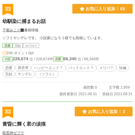
32
お気に入り追加
65
幼馴染に捕まるお話
下菊みこと
書籍情報
ソフトヤンデレです。 小説家になろう様でも投稿しています。
恋愛
完結
ｼｮｰﾄｼｮｰﾄ
24h.ポイント
0pt
228,674
66,340
位 / 228,674件
位 / 66,340件
小説
恋愛
恋愛
異世界
ハッピーエンド？
バッドエンド？
メリバ？
短編
完結
ヤンデレ
（ソフト）
感想数 0
文字数 2,959
最終更新日 2021.08.31
登録日 2021.08.31
33
お気に入り追加
3
黄昏に輝く君の涙痕
暗黒神ゼブラ