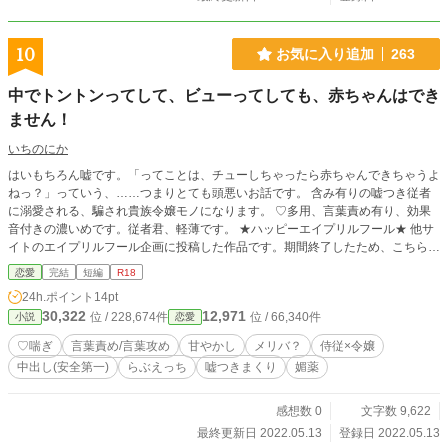
10
お気に入り追加
263
中でトントンってして、ビューってしても、赤ちゃんはでき
ません！
いちのにか
はいもちろん嘘です。「ってことは、チューしちゃったら赤ちゃんできちゃうよ
ねっ？」っていう、……つまりとても頭悪いお話です。 含み有りの嘘つき従者
に溺愛される、騙され貴族令嬢モノになります。 ♡多用、言葉責め有り、効果
音付きの濃いめです。従者君、軽薄です。 ★ハッピーエイプリルフール★ 他サ
イトのエイプリルフール企画に投稿した作品です。期間終了したため、こちらに
掲載します。 以下のキーワードをご確認の上、ご自愛ください。 ◆近況ボード
恋愛
完結
短編
R18
の同作品の投稿報告記事に蛇補足を追加しました。作品設定の記載(短め)のみで
24h.ポイント
14pt
すが、もしよろしければ٩( ᐛ )و
30,322
12,971
位 / 228,674件
位 / 66,340件
小説
恋愛
♡喘ぎ
言葉責め/言葉攻め
甘やかし
メリバ？
侍従×令嬢
中出し(安全第一)
らぶえっち
嘘つきまくり
媚薬
感想数 0
文字数 9,622
最終更新日 2022.05.13
登録日 2022.05.13