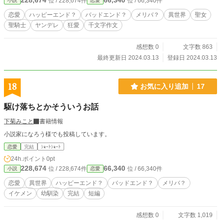
228,674
66,340
位 / 228,674件
位 / 66,340件
小説
恋愛
恋愛
ハッピーエンド？
バッドエンド？
メリバ？
異世界
聖女
聖騎士
ヤンデレ
狂愛
千文字作文
感想数 0
文字数 863
最終更新日 2024.03.13
登録日 2024.03.13
18
お気に入り追加
17
駆け落ちとかそういうお話
下菊みこと
書籍情報
小説家になろう様でも投稿しています。
恋愛
完結
ｼｮｰﾄｼｮｰﾄ
24h.ポイント
0pt
228,674
66,340
位 / 228,674件
位 / 66,340件
小説
恋愛
恋愛
異世界
ハッピーエンド？
バッドエンド？
メリバ？
イケメン
幼馴染
完結
短編
感想数 0
文字数 1,019