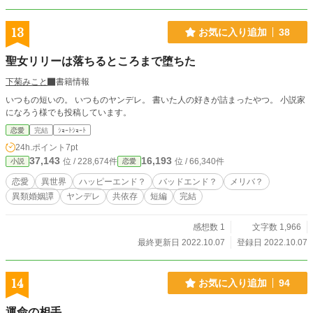
13
お気に入り追加
38
聖女リリーは落ちるところまで堕ちた
下菊みこと
書籍情報
いつもの短いの。 いつものヤンデレ。 書いた人の好きが詰まったやつ。 小説家
になろう様でも投稿しています。
恋愛
完結
ｼｮｰﾄｼｮｰﾄ
24h.ポイント
7pt
37,143
16,193
位 / 228,674件
位 / 66,340件
小説
恋愛
恋愛
異世界
ハッピーエンド？
バッドエンド？
メリバ？
異類婚姻譚
ヤンデレ
共依存
短編
完結
感想数 1
文字数 1,966
最終更新日 2022.10.07
登録日 2022.10.07
14
お気に入り追加
94
運命の相手