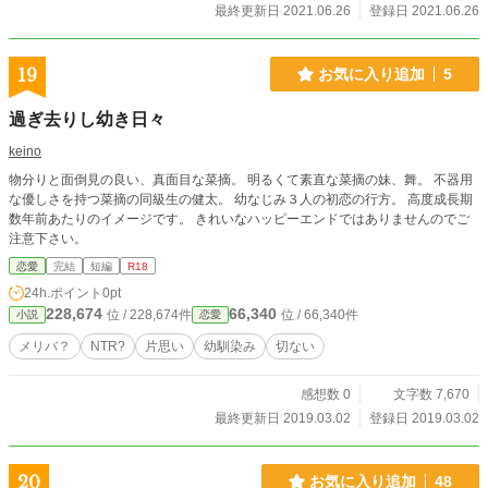
最終更新日 2021.06.26
登録日 2021.06.26
19
お気に入り追加
5
過ぎ去りし幼き日々
keino
物分りと面倒見の良い、真面目な菜摘。 明るくて素直な菜摘の妹、舞。 不器用
な優しさを持つ菜摘の同級生の健太。 幼なじみ３人の初恋の行方。 高度成長期
数年前あたりのイメージです。 きれいなハッピーエンドではありませんのでご
注意下さい。
恋愛
完結
短編
R18
24h.ポイント
0pt
228,674
66,340
位 / 228,674件
位 / 66,340件
小説
恋愛
メリバ？
NTR?
片思い
幼馴染み
切ない
感想数 0
文字数 7,670
最終更新日 2019.03.02
登録日 2019.03.02
20
お気に入り追加
48