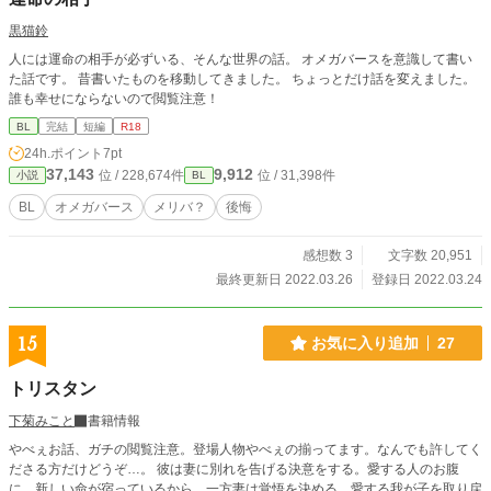
黒猫鈴
人には運命の相手が必ずいる、そんな世界の話。 オメガバースを意識して書い
た話です。 昔書いたものを移動してきました。 ちょっとだけ話を変えました。
誰も幸せにならないので閲覧注意！
BL
完結
短編
R18
24h.ポイント
7pt
37,143
9,912
位 / 228,674件
位 / 31,398件
小説
BL
BL
オメガバース
メリバ？
後悔
感想数 3
文字数 20,951
最終更新日 2022.03.26
登録日 2022.03.24
15
お気に入り追加
27
トリスタン
下菊みこと
書籍情報
やべぇお話、ガチの閲覧注意。登場人物やべぇの揃ってます。なんでも許してく
ださる方だけどうぞ…。 彼は妻に別れを告げる決意をする。愛する人のお腹
に、新しい命が宿っているから。一方妻は覚悟を決める。愛する我が子を取り戻