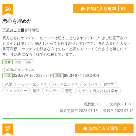
26
お気に入り追加
61
恋心を埋めた
下菊みこと
書籍情報
双方ともにヤンデレ。 ヒーローは紛うことなきヤンデレにつきご注意下さい。
ヒロインは少しだけ病んじゃってる程度のヤンデレです。 巻き込まれた人が一
番可哀想。 ヤンデレお好きな方はちらっと読んでいってくださると嬉しいで
す。 小説家になろう様でも投稿しています。
恋愛
完結
短編
24h.ポイント
0pt
228,674
66,340
位 / 228,674件
位 / 66,340件
小説
恋愛
恋愛
ハッピーエンド？
バッドエンド？
メリバ？
異世界
ファンタジー
魔法
ヤンデレ
悲恋
おそらく当人たちは幸せ
感想数 0
文字数 2,138
最終更新日 2023.07.15
登録日 2023.07.15
27
お気に入り追加
2