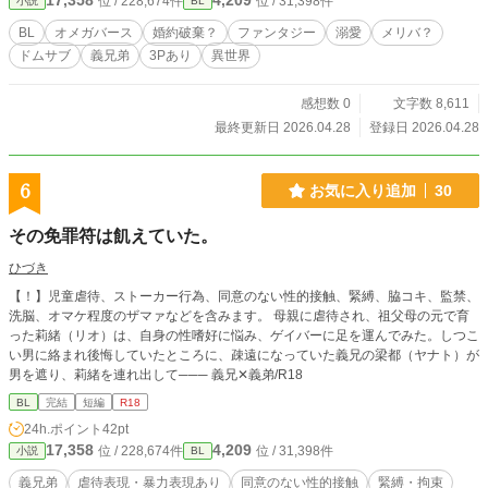
17,358
4,209
位 / 228,674件
位 / 31,398件
小説
BL
BL
オメガバース
婚約破棄？
ファンタジー
溺愛
メリバ？
ドムサブ
義兄弟
3Pあり
異世界
感想数 0
文字数 8,611
最終更新日 2026.04.28
登録日 2026.04.28
6
お気に入り追加
30
その免罪符は飢えていた。
ひづき
【！】児童虐待、ストーカー行為、同意のない性的接触、緊縛、脇コキ、監禁、
洗脳、オマケ程度のザマァなどを含みます。 母親に虐待され、祖父母の元で育
った莉緒（リオ）は、自身の性嗜好に悩み、ゲイバーに足を運んでみた。しつこ
い男に絡まれ後悔していたところに、疎遠になっていた義兄の梁都（ヤナト）が
男を遮り、莉緒を連れ出して─── 義兄✕義弟/R18
BL
完結
短編
R18
24h.ポイント
42pt
17,358
4,209
位 / 228,674件
位 / 31,398件
小説
BL
義兄弟
虐待表現・暴力表現あり
同意のない性的接触
緊縛・拘束