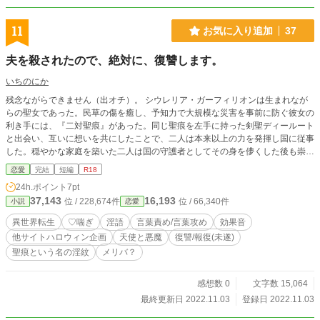
11
お気に入り追加
37
夫を殺されたので、絶対に、復讐します。
いちのにか
残念ながらできません（出オチ）。 シウレリア・ガーフィリオンは生まれなが
らの聖女であった。民草の傷を癒し、予知力で大規模な災害を事前に防ぐ彼女の
利き手には、『二対聖痕』があった。同じ聖痕を左手に持った剣聖ディールート
と出会い、互いに想いを共にしたことで、二人は本来以上の力を発揮し国に従事
した。穏やかな家庭を築いた二人は国の守護者としてその身を儚くした後も崇め
奉られたという—— 国民からの尊敬を経て神格化された聖痕夫婦の実情とは。
恋愛
完結
短編
R18
誰からも尊ばれた聖痕夫婦は決して想いあってなどいなかった、というお話。致
24h.ポイント
7pt
すまでが長く、痛いシーンはないのですが基本無理ヤリです。 ご評価、いい
37,143
16,193
位 / 228,674件
位 / 66,340件
小説
恋愛
ね、ブクマ、お恥ずかしながら、誤字報告等ありがとうございます。 急に冷え
込みましたが、タグをご確認の上、ご自愛くださいませ。
異世界転生
♡喘ぎ
淫語
言葉責め/言葉攻め
効果音
他サイトハロウィン企画
天使と悪魔
復讐/報復(未遂)
聖痕という名の淫紋
メリバ？
感想数 0
文字数 15,064
最終更新日 2022.11.03
登録日 2022.11.03