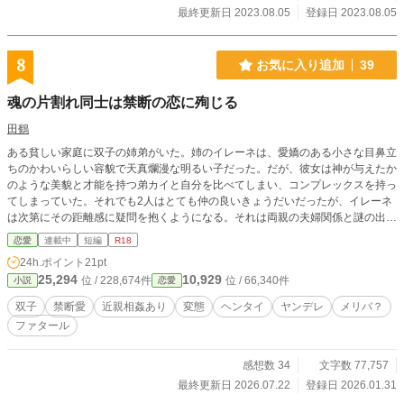
最終更新日 2023.08.05
登録日 2023.08.05
8
お気に入り追加
39
魂の片割れ同士は禁断の恋に殉じる
田鶴
ある貧しい家庭に双子の姉弟がいた。姉のイレーネは、愛嬌のある小さな目鼻立
ちのかわいらしい容貌で天真爛漫な明るい子だった。だが、彼女は神が与えたか
のような美貌と才能を持つ弟カイと自分を比べてしまい、コンプレックスを持っ
てしまっていた。それでも2人はとても仲の良いきょうだいだったが、イレーネ
は次第にその距離感に疑問を抱くようになる。それは両親の夫婦関係と謎の出自
にも関連しているような気がして……気が付いた時にはもう何もかも遅かった。
恋愛
連載中
短編
R18
タイトルに＊が付いているエピソードには性描写が、（＊）のついているエピソ
24h.ポイント
21pt
ードにはそれより軽めの性描写があります。 本作品は、小説家になろう、カク
25,294
10,929
位 / 228,674件
位 / 66,340件
小説
恋愛
ヨム、ネオページで公開している『魂の片割れ同士は離れられない』（完結済）
を元にし、舞台を異世界にしてR18場面を加え、大幅改稿したものです。主要キ
双子
禁断愛
近親相姦あり
変態
ヘンタイ
ヤンデレ
メリバ？
ャラの設定以外、ほとんど別作品と言っていいぐらい、かなり加筆しています。
ファタール
一部のエピソードをアルファポリスの「小説AI校正」で推敲しています。
感想数 34
文字数 77,757
最終更新日 2026.07.22
登録日 2026.01.31