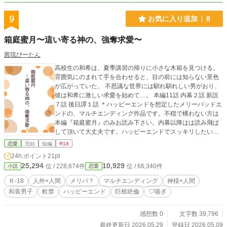
9
お気に入り追加
8
箱庭蜜月〜這い寄る神の、強奪求愛〜
茜琉ぴーたん
高校生の和希は、夏季講習の帰りに小さな木箱を見つける。
雰囲気にのまれて手を合わせると、目の前には知らない景色
が広がっていた。 不思議な世界には馴れ馴れしい男がおり、
彼は和希に激しい求愛を始めて…。 本編11話 内幕２話 新説
７話 後日譚１話 ＊ハッピーエンドを想定したメリーバッドエ
ンドの、マルチエンディング作品です。不穏で構わない方は
本編『箱庭蜜月』のみお読み下さい。内幕以降はは読み飛ば
して頂いて大丈夫です。ハッピーエンドでスッキリしたい方
は、ぜひ最後までお願いします。
恋愛
完結
短編
R18
24h.ポイント
21pt
25,294
10,929
位 / 228,674件
位 / 66,340件
小説
恋愛
Ｒ-18
人外×人間
メリバ？
マルチエンディング
神様×人間
和装男子
軟禁
ハッピーエンド
巨根絶倫
♡喘ぎ
感想数 0
文字数 39,796
最終更新日 2026.05.29
登録日 2026.05.09