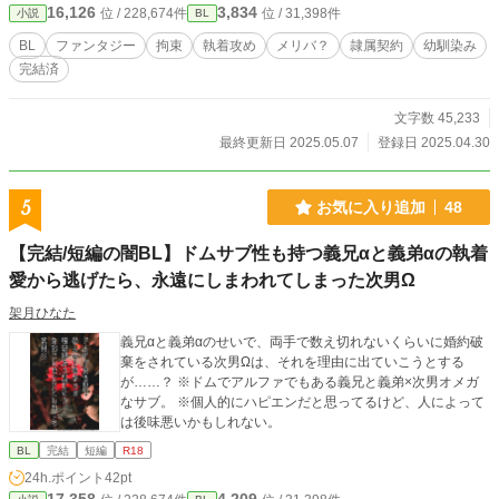
16,126
3,834
位 / 228,674件
位 / 31,398件
小説
BL
BL
ファンタジー
拘束
執着攻め
メリバ？
隷属契約
幼馴染み
完結済
文字数 45,233
最終更新日 2025.05.07
登録日 2025.04.30
5
お気に入り追加
48
【完結/短編の闇BL】ドムサブ性も持つ義兄αと義弟αの執着
愛から逃げたら、永遠にしまわれてしまった次男Ω
架月ひなた
義兄αと義弟αのせいで、両手で数え切れないくらいに婚約破
棄をされている次男Ωは、それを理由に出ていこうとする
が……？ ※ドムでアルファでもある義兄と義弟×次男オメガ
なサブ。 ※個人的にハピエンだと思ってるけど、人によって
は後味悪いかもしれない。
BL
完結
短編
R18
24h.ポイント
42pt