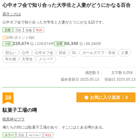
心中オフ会で知り合った大学生と人妻がどうにかなる百合
霜月このは
心中オフ会で知り合った大学生と人妻がどうにかなる話です。
恋愛
完結
短編
R18
24h.ポイント
0pt
228,674
66,340
位 / 228,674件
位 / 66,340件
小説
恋愛
切ない
心中
心中オフ会
百合
GL
ガールズラブ・百合
人妻
年の差
大学生
メリバ？
感想数 0
文字数 6,058
最終更新日 2025.05.13
登録日 2025.05.13
28
お気に入り追加
5
駄菓子工場の噂
暗黒神ゼブラ
俺たちの街には駄菓子工場があり、そこにはとある噂がある。
ホラー
完結
ｼｮｰﾄｼｮｰﾄ
R15