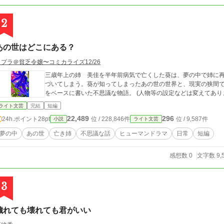
2
あの世はどこにある？
コプラ＠貧乏令嬢〜コミカライズ12/26
三歳年上の姉 美佳を半年前病気で亡くした葵は、夢の中で姉に
づいてしまう。葵が知ってしまったあの世の世界と、現実の狭間で葵は奇妙
をベースに書いた不思議な物語。 (人物等の設定などは変えてあり
ライト文芸
完結
短編
22,489
296
24h.ポイント
28pt
位 / 228,846件
位 / 9,587件
小説
ライト文芸
夢の中
あの世
亡き姉
不思議な話
ヒューマンドラマ
日常
短編
感想数 0
文字数 9,
3
穢れても壊れても君がいい