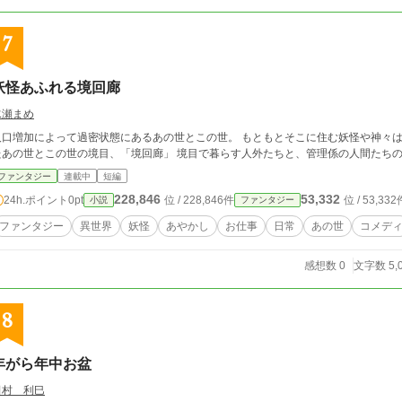
7
妖怪あふれる境回廊
水瀬まめ
人口増加によって過密状態にあるあの世とこの世。 もともとそこに住む妖怪や神々は
たあの世とこの世の境目、「境回廊」 境目で暮らす人外たちと、管理係の人間たち
ファンタジー
連載中
短編
228,846
53,332
24h.ポイント
0pt
位 / 228,846件
位 / 53,332
小説
ファンタジー
ファンタジー
異世界
妖怪
あやかし
お仕事
日常
あの世
コメデ
感想数 0
文字数 5,
8
年がら年中お盆
田村 利巳