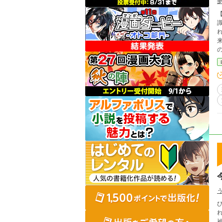
の面倒
はありません。 
典
r
ひ
れ