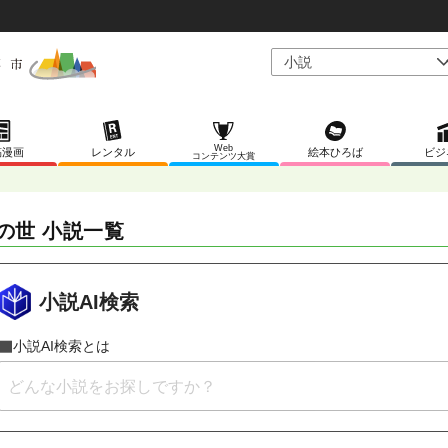
Web
稿漫画
レンタル
絵本ひろば
ビジ
コンテンツ大賞
の世 小説一覧
小説AI検索
小説AI検索とは