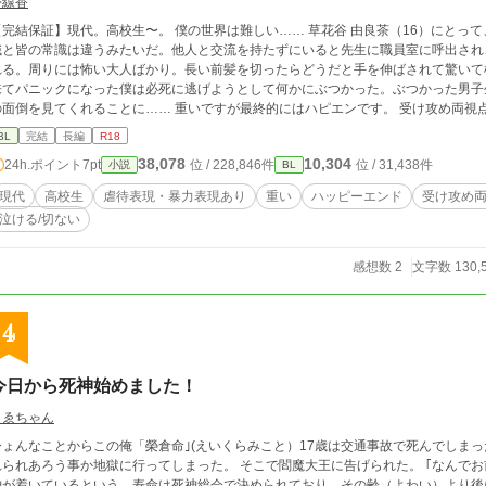
夢線香
【完結保証】現代。高校生〜。 僕の世界は難しい…… 草花谷 由良茶（16）にとっ
識と皆の常識は違うみたいだ。他人と交流を持たずにいると先生に職員室に呼出され
れる。周りには怖い大人ばかり。長い前髪を切ったらどうだと手を伸ばされて驚いて
来てパニックになった僕は必死に逃げようとして何かにぶつかった。ぶつかった男子生
を見てくれることに…… 重いですが最終的にはハピエンです。 受け攻め両視点です。 主人公達がちゃんとえっちするのは18
歳になってからです。 Ｒ18です。暴力、性虐待、援交（匂わせ程度）あり。受けは
BL
完結
長編
R18
かして書きました。主人公達の年齢は変わって行きます。 ※ 未成年の性行為、援
38,078
10,304
24h.ポイント
7pt
位 / 228,846件
位 / 31,438件
小説
BL
【警告・AI学習及び無断転載禁止】本作品の文章、設定、ストーリーのあらゆる生成AI（ChatGPT、Claude、Gemini
等）への読み込み、スクレイピング、学習利用、および他サイトへの無断転載・複製行為
現代
高校生
虐待表現・暴力表現あり
重い
ハッピーエンド
受け攻め
日より公開されており、公開日時のタイムスタンプ（証拠）を保持しています。類似
泣ける/切ない
としての権利に基づき、運営への通報および法的措置を含めた厳格な対応を行います。All rights res
ized reproduction and scraping of this work are strictly prohibited.
感想数 2
文字数 130,
4
今日から死神始めました！
うゑちゃん
ょんなことからこの俺「榮倉命｣(えいくらみこと）17歳は交通事故で死んでしまった。 そこで出会った死神｢琴音」（こと
られあろう事か地獄に行ってしまった。 そこで閻魔大王に告げられた。 ｢なんでお前死んだの？｣と。 人は一人一人生まれた時に死
神が着いているという。寿命は死神総会で決められており、その齢（よわい）より後に