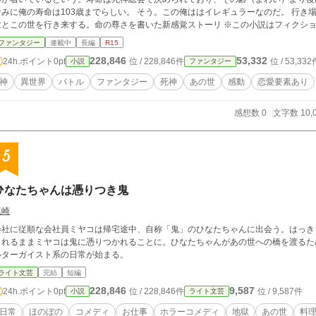
みに俺の寿命は103歳までらしい。 そう。この俺ははイレギュラーなのだ。 行き場のない俺に｢琴音｣は ｢死神やってみない？｣ あの
とこの世を行き来する。命の尊さを書いた新感覚ストーリ ※この小説はフィクションです。実在の人物や団体、宗教などとは関係
ありません
ファンタジー
連載中
長編
R15
228,846
53,332
24h.ポイント
0pt
位 / 228,846件
位 / 53,332
小説
ファンタジー
神
異世界
バトル
ファンタジー
死神
あの世
感動
恋愛要素あり
感想数 0
文字数 10,
5
ひなたちゃんは憑りつき鬼
尾崎
会社に従順な会社員ミヤコは帰宅途中、自称「鬼」のひなたちゃんに出会う。はっき
されるままミヤコは鬼に憑りつかれることに。ひなたちゃんがあの世への橋を渡るた
ルターガイスト系の日常が始まる。
ライト文芸
完結
短編
228,846
9,587
24h.ポイント
0pt
位 / 228,846件
位 / 9,587件
小説
ライト文芸
日常
ほのぼの
コメディ
お仕事
ホラーコメディ
地獄
あの世
料