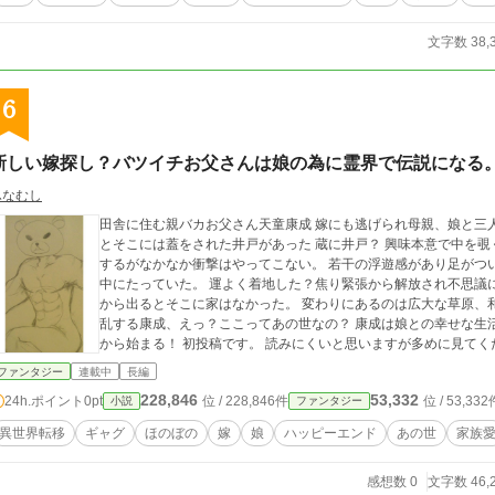
文字数 38,
6
新しい嫁探し？バツイチお父さんは娘の為に霊界で伝説になる
ふなむし
田舎に住む親バカお父さん天童康成 嫁にも逃げられ母親、娘と三
とそこには蓋をされた井戸があった 蔵に井戸？ 興味本意で中を覗くと誤って転落してしまう。 痛みと怪我を覚悟
するがなかなか衝撃はやってこない。 若干の浮遊感があり足がつ
中にたっていた。 運よく着地した？焦り緊張から解放され不思議に思ったがまずは外に出よう。 井戸から上がり蔵
から出るとそこに家はなかった。 変わりにあるのは広大な草原、和洋風様々な格好をした人々 あれ、鬼じゃね？混
乱する康成、えっ？ここってあの世なの？ 康成は娘との幸せな生
から始まる！ 初投稿です。 読みにくいと思いますが多めに
ファンタジー
連載中
長編
228,846
53,332
24h.ポイント
0pt
位 / 228,846件
位 / 53,332
小説
ファンタジー
異世界転移
ギャグ
ほのぼの
嫁
娘
ハッピーエンド
あの世
家族
感想数 0
文字数 46,