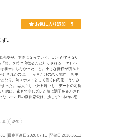
お気に入り追加
5
ます。
本物になっていく。 恋人ができない
る「徳」を持つ高徳者だと知らされる。 エレベー
物を粗末にしなかったこと。小さな善行が積み上
者となり、渋々ホストとして働く内海聡（うつみ
った聡は、素直で少しズレた柚に調子を狂わされ
世界
現代
601
最終更新日 2026.07.11
登録日 2026.06.11