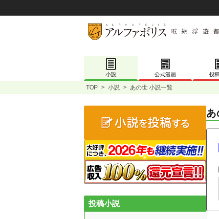
小説
公式漫画
投
TOP
>
小説
>
あの世 小説一覧
あ
投稿小説