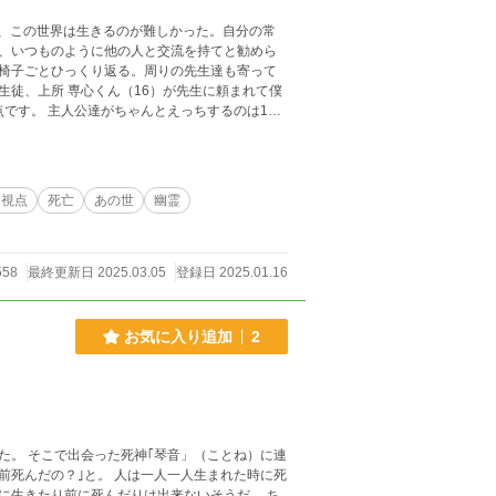
て、この世界は生きるのが難しかった。自分の常
、いつものように他の人と交流を持てと勧めら
椅子ごとひっくり返る。周りの先生達も寄って
徒、上所 専心くん（16）が先生に頼まれて僕
男女、攻めは女性との経験あり。色々なものをぼ
助交際、暴力、虐待、残虐行為を推奨するもので
を固く禁止します。本作品は2025年01月16
両視点
死亡
あの世
幽霊
するAI生成物や無断転載を確認した場合は、原
erved. No AI training. / Unautho
558
最終更新日 2025.03.05
登録日 2025.01.16
お気に入り追加
2
ね）に連
生きたり前に死んだりは出来ないそうだ。 ち