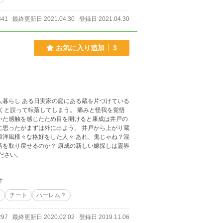
341
最終更新日 2021.04.30
登録日 2021.04.30
お気に入り追加
3
。
人暮らし ある日実家の庭にある蔵を片づけている
いた感触を感じたため目を開けると康成は井戸の
活を取り戻せるのか？ 康成の新しい嫁探しは霊界
見てください。
件
愛
チート
ハーレム？
297
最終更新日 2020.02.02
登録日 2019.11.06