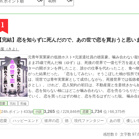
1
【完結】恋を知らずに死んだので、あの世で恋を買おうと思い
稀葉（きよ）
元青年実業家の低徳ホスト×元派遣社員の徳富豪。噛み合わない疑似恋愛が、
まま25歳で死んだ柚（ゆず）は、死後の世界で一億七千万を超え
ターの開ボタンを押したこと、誰かの仕事を代わったこと、食べ
がった結果だった。 「恋をしてみたい」 そうこぼした柚が役所で紹介されたのは、一ヶ月だけの恋人契約。 相手
は、現世では青年実業家として成功しながら、死後世界では低徳
さとし）。 けれど、恋人契約の初日は、不動産屋と生姜焼きから始まった。 恋人らしい振る舞いも、デートの定番
も、恋を知らない柚にはどこか噛み合わない。 恋を売るつもりだ
ていく。 恋を買ったはずの柚と、恋を売るはずだった聡。 噛み合わない一ヶ月の疑似恋愛は、少しずつ本物の恋に
変わっていく。
恋愛
完結
長編
3,265
1,734
24h.ポイント
433pt
位 / 228,846件
位 / 66,375件
小説
恋愛
恋愛
ハッピーエンド
彼岸の恋
徳
現代ファンタジー
あの世
優しい
感想数 0
文字数 97,