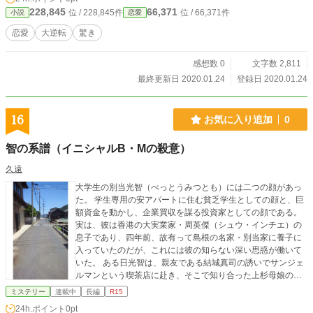
228,845
66,371
位 / 228,845件
位 / 66,371件
小説
恋愛
恋愛
大逆転
驚き
感想数 0
文字数 2,811
最終更新日 2020.01.24
登録日 2020.01.24
16
お気に入り追加
0
智の系譜（イニシャルB・Mの殺意）
久遠
大学生の別当光智（べっとうみつとも）には二つの顔があっ
た。 学生専用の安アパートに住む貧乏学生としての顔と、巨
額資金を動かし、企業買収を謀る投資家としての顔である。
実は、彼は香港の大実業家・周英傑（シュウ・インチエ）の
息子であり、四年前、故有って島根の名家・別当家に養子に
入っていたのだが、これには彼の知らない深い思惑が働いて
いた。 ある日光智は、親友である結城真司の誘いでサンジェ
ルマンという喫茶店に赴き、そこで知り合った上杉母娘の宿
願である、新店舗用の土地入手の手助けをしたのだが、その
ミステリー
連載中
長編
R15
直後、彼の周囲で二つの殺人事件が相次いで起こる。 一つは
24h.ポイント
0pt