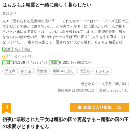
はもふもふ精霊と一緒に楽しく暮らしたい
及川えり
人々に恐れられる黒魔術の使い手――それでもオーロラはソードノーズ王国の王
太子妃として静かに生きていた。 だが夫ウォルターには愛人がいて、心の拠り
所だった妹にまで裏切られ、ついには命を奪われてしまう。 絶望の最期、彼女
を包んだのは金色の光。気づけばオーロラは“死に戻り”、人生をやり直すことに
なっていた。 二度目の人生こそ、愛されない夫から離れ、もふもふ精霊と穏や
かに暮らすはずだった――なのに今世の王太子は、なぜか彼女を手放そうとしな
恋愛
完結
長編
い。 裏切りの運命を変え、真実の愛と自由を掴むことはできるのか。 ベリーズ
24h.ポイント
63pt
カフェ、なろうでも掲載しています。 ❤️、エール📣、お気に入り登録、感想な
14,386
6,325
位 / 228,845件
位 / 66,371件
小説
恋愛
どいただきありがとうございます。 ものすごく励みになります。 2026.6.12 完
結しました。 皆様ありがとうございます。
異世界
ざまぁ
黒魔術
回帰/やり直し
大逆転
もふもふ
感想数 0
文字数 105,183
最終更新日 2026.06.12
登録日 2026.04.16
5
お気に入り追加
15
初夜に暗殺された王女は魔獣の国で再起する～魔獣の国の王
の求愛がとまりません