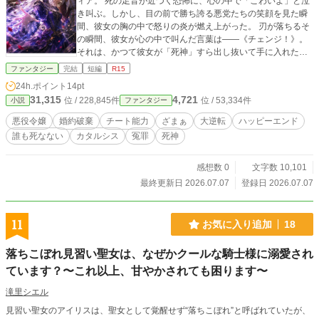
ィア。 ​死の足音が近づく恐怖に、心の中で「こわいよ」と泣
き叫ぶ。しかし、目の前で勝ち誇る悪党たちの笑顔を見た瞬
間、彼女の胸の中で怒りの炎が燃え上がった。 ​刃が落ちるそ
の瞬間、彼女が心の中で叫んだ言葉は——《チェンジ！》。 ​
それは、かつて彼女が「死神」すら出し抜いて手に入れた、
因果を捻じ曲げる絶対の能力。 誰も死なない、だけど誰も逃
ファンタジー
完結
短編
R15
げられない。偽りの王子たちの罪を白日の下に晒す、極上の
24h.ポイント
14pt
クソ婚約者ざまぁファンタジー！
31,315
4,721
位 / 228,845件
位 / 53,334件
小説
ファンタジー
悪役令嬢
婚約破棄
チート能力
ざまぁ
大逆転
ハッピーエンド
誰も死なない
カタルシス
冤罪
死神
感想数 0
文字数 10,101
最終更新日 2026.07.07
登録日 2026.07.07
11
お気に入り追加
18
落ちこぼれ見習い聖女は、なぜかクールな騎士様に溺愛され
ています？〜これ以上、甘やかされても困ります〜
滝里シエル
見習い聖女のアイリスは、聖女として覚醒せず“落ちこぼれ”と呼ばれていたが、