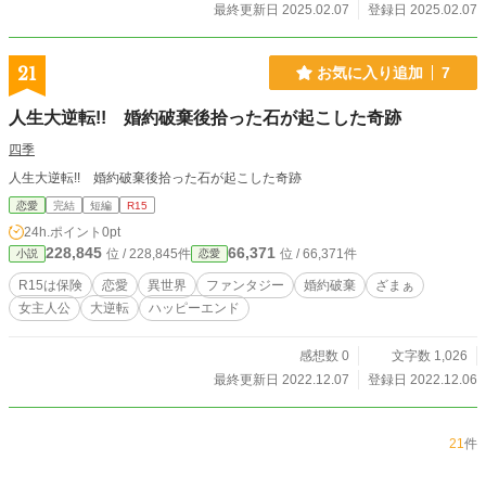
最終更新日 2025.02.07
登録日 2025.02.07
21
お気に入り追加
7
人生大逆転!! 婚約破棄後拾った石が起こした奇跡
四季
人生大逆転!! 婚約破棄後拾った石が起こした奇跡
恋愛
完結
短編
R15
24h.ポイント
0pt
228,845
66,371
位 / 228,845件
位 / 66,371件
小説
恋愛
R15は保険
恋愛
異世界
ファンタジー
婚約破棄
ざまぁ
女主人公
大逆転
ハッピーエンド
感想数 0
文字数 1,026
最終更新日 2022.12.07
登録日 2022.12.06
21
件