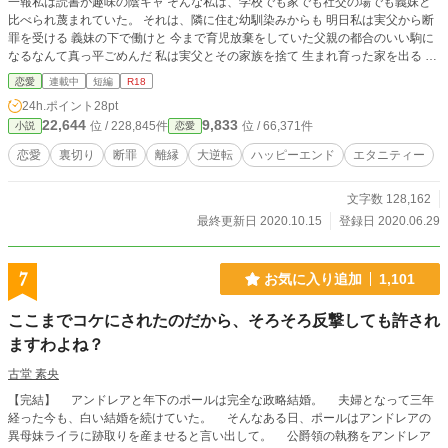
一報私は読書が趣味の陰キャ そんな私は、学校でも家でも社交の場でも義妹と
比べられ蔑まれていた。 それは、隣に住む幼馴染みからも 明日私は実父から断
罪を受ける 義妹の下で働けと 今まで育児放棄をしていた父親の都合のいい駒に
なるなんて真っ平ごめんだ 私は実父とその家族を捨て 生まれ育った家を出る さ
よなら 私は私で生きていくから ※題名を変更致しました（旧題 どうせ叶わない
恋愛
連載中
短編
R18
想いなら）。 ※以前途中迄は公開していたお話です。 ※短編（99ページ以内）
24h.ポイント
28pt
予定ですが、長くなりそうだったら長編（100ページ以上）に致します。尚、短
22,644
9,833
位 / 228,845件
位 / 66,371件
小説
恋愛
編・長編の区切りに細かい決まりは無いと運営様からお話を頂きましたので、私
の個人の決め事として100ページを区切りとさせて頂きます。 ※もしかしたらR
恋愛
裏切り
断罪
離縁
大逆転
ハッピーエンド
エタニティー
18表現が出そうなので……変更致しました。
文字数 128,162
最終更新日 2020.10.15
登録日 2020.06.29
7
お気に入り追加
1,101
ここまでコケにされたのだから、そろそろ反撃しても許され
ますわよね？
古堂 素央
【完結】 アンドレアと年下のポールは完全な政略結婚。 夫婦となって三年
経った今も、白い結婚を続けていた。 そんなある日、ポールはアンドレアの
異母妹ライラに跡取りを産ませると言い出して。 公爵領の執務をアンドレア