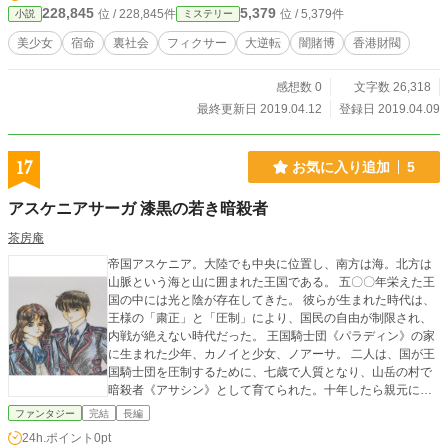
投資仲間だった堀尾が浴槽で変死し、もう一つは上杉に土地
228,845
5,379
位 / 228,845件
位 / 5,379件
小説
ミステリー
を売却した加賀見が刺殺されたのである。加賀見殺人事件
は、光智が第一発見者となる因縁も含んでいた。 光智は、こ
美少女
宿命
裏社会
フィクサー
大逆転
闇賭博
香港財閥
の因縁浅からぬ二つの殺人事件の解決のため、その類まれな
推理力を以って警察の捜査に協力して行くこととなった。 二
感想数 0
文字数 26,318
つの殺人事件には、奇妙な一致点があった。殺害された二人
は、共に『ＢＭ』の文字を残していたのである。 ＢＭとはい
最終更新日 2019.04.12
登録日 2019.04.09
ったい何を示しているのか。 別当光智のイニシャルがＢＭと
いうことで、第一発見者から容疑者扱いに移行されたよう
に、真犯人のイニシャルを書き残していたのだろうか。 光智
17
お気に入り追加
5
は警察の捜査に協力し、推理を深めて行くが、しだいに思い
も寄らぬ方向に進展して行くのだった。
アスケニアサーガ 漆黒の若き暗殺者
茶房庵
帝国アスケニア。大陸でも中央に位置し、南方は海。北方は
山脈という海と山に囲まれた王国である。 五〇〇年栄えた王
国の中には光と陰が存在してきた。 彼らが生まれた時代は、
王様の「粛正」と「圧制」により、国民の自由が制限され、
内戦が絶えない時代だった。 王国騎士団《パラディン》の家
に生まれた少年、カノイと少女、ノアーサ。 二人は、国が王
国騎士団を圧制するために、七歳で人質となり、山岳の村で
暗殺者《アサシン》として育てられた。十年したら親元に帰
れる。二人はそれだけを目標に、暗殺者としての厳しい訓練
ファンタジー
完結
長編
に耐えた。 村に来て七年が過ぎた頃、町で内戦が起き、その
24h.ポイント
0pt
討伐先でカノイは騎士である両親を、ノアーサは軍医の母親