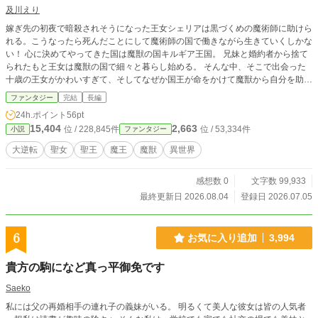
及川えり
嫁ぎ先の初夜で暗殺されそうになった王女シェリアは黒づくめの魔術師に助けら
れる。こうなったら死んだことにして魔術師の国で働きながら生きていくしかな
い！ 心に決めてやってきた国は魔獣の国キルギア王国。 兄妹と婚約者から捨て
られたもと王女は魔獣の国で細々と暮らし始める。 そんな中、そこで出会った
十歳の王女がかわいすぎて、そしてなぜか国王が命をかけて魔獣から自分を助け
てくれたりする。 こんな誰にも愛されたことのないわたしを「愛してる？」 絶
ファンタジー
完結
長編
対にありえない… 愛されたことのない王女 と 愛することを忘れていた無表
24h.ポイント
56pt
情の国王 の恋の物語。はじまります。 シェリア・ディアン・オルベリア 二
15,404
2,663
位 / 228,845件
位 / 53,334件
小説
ファンタジー
十歳 オルベリア王国 王女 × デュランダル・カルヴァイン・キルギア 二十五
歳 キルギア王国 国王 ブックマーク登録、いいね❤️、エール📣、感想などいた
大逆転
聖女
聖王
魔王
魔獣
異世界
だけたらとても励みになります。 ※ベリーズファンタジー、なろうにも掲載し
ております。 2026.8.4 完結しました。 お読みいただきありがとうございます。
感想数 0
文字数 99,933
最終更新日 2026.08.04
登録日 2026.07.05
6
お気に入り追加
3,994
貴方の駒になど真っ平御免です
Saeko
私には父の再婚相手の連れ子の義妹がいる。 明るくて美人な彼女は皆の人気者