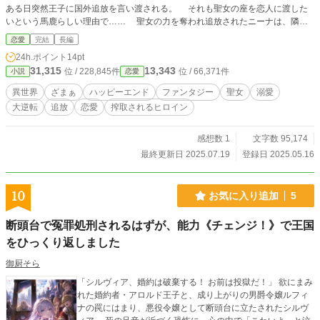
書き加えたり、見直し修正や推敲したり、現代の発展技術に
ある日突然王子に国外追放を言い渡される。 それも聖女の座を恋人に渡した
沿った場面再構成などを加えたりしています。 ※近年（現
いという馬鹿らしい理由で…… 聖女の力を奪われ追放されたニーナは、隣国
実）の日本や世界の経済状況や流行病、自然災害、事件事故
セレンテーゼ帝国の大賢者に弟子入りを決意する。 「力が使えないなら知識を
恋愛
完結
長編
などについては、ストーリーとの関連性を絶って表現を省い
つければいいわけよ」 セレンテーゼの大賢者フェルディナンドはルティシア
24h.ポイント
14pt
ています。 【舞台】(美波県) 藤浦市新井区早瀬ヶ池＝通称
嫌いで有名だったが、なぜかニーナには優しくて…… 「貴女の目を見れば誠実
31,315
13,343
「瀬ヶ池」。高層ビルが乱立するファッションや流行の発信
位 / 228,845件
位 / 66,371件
小説
恋愛
な人であることくらい分かります」 フェルディナンドのもとで暮らすことに
地と言われている街。お洒落で可愛い女の子たちが集まるこ
なったニーナは、大賢者の弟子として街の人々の困りごとを助けていく。
異世界
ざまぁ
ハッピーエンド
ファンタジー
聖女
溺愛
とで有名(その中でも女の子たちに人気なのは"ハイカラ通
人々の信頼を勝ち取り、ついには皇帝陛下にも認められるニーナ。 一方、ル
大逆転
追放
恋愛
搾取されるヒロイン
り")。 ※藤浦市は関東圏周辺またはその付近にある(?)４８番
ティシアでは新聖女が役目を果たせず国が荒れ始めていた。 困り果てた王子
目の、現実には存在しない空想上の県(美波県)のなかの『主要
はニーナの力を借りようとするが…… ニーナを追放したルティシア、受け入
歓楽都市』。
れたセレンテーゼ。 それぞれが異なる問題を抱え、やがて聖女の力に翻弄さ
感想数 1
文字数 95,174
れ始める。 その裏には糸を引く人物がいるようで……。 ※ふんわり設定です
最終更新日 2025.07.19
登録日 2025.05.16
10
お気に入り追加
5
断頭台で冤罪処刑されるはずが、能力《チェンジ！》で王国
をひっくり返しました
御厨そら
「シルヴィア、婚約は破棄する！ お前は投獄だ！」 欲にまみ
れた婚約者・アロルド王子と、成り上がりの男爵令嬢ルフィ
ナの罠にはまり、悪役令嬢として断頭台に立たされたシルヴ