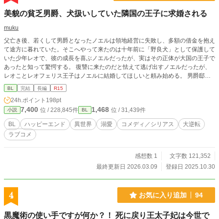
美貌の貧乏男爵、犬扱いしていた隣国の王子に求婚される
muku
父亡き後、若くして男爵となったノエルは領地経営に失敗し、多額の借金を抱え
て途方に暮れていた。そこへやって来たのは十年前に「野良犬」として保護して
いた少年レオで、彼の成長を喜ぶノエルだったが、実はその正体が大国の王子で
あったと知って驚愕する。 復讐に来たのだと怯えて逃げ出すノエルだったが、
レオことレオフェリス王子はノエルに結婚してほしいと頼み始める。 男爵邸に
滞在すると言い出す王子は「自分はあなたの犬だ」と主張し、ノエルは混乱する
BL
完結
長編
R15
しかない。見通しの立たない返済計画、積極的な犬王子、友人からのありえない
24h.ポイント
198pt
提案と、悩みは尽きない美貌の男爵。 借金完済までの道のりは遠い。
7,400
1,468
位 / 228,845件
位 / 31,439件
小説
BL
BL
ハッピーエンド
異世界
溺愛
コメディ／シリアス
大逆転
ラブコメ
感想数 1
文字数 121,352
最終更新日 2026.03.09
登録日 2025.10.30
4
お気に入り追加
94
黒魔術の使い手ですが何か？！ 死に戻り王太子妃は今世で