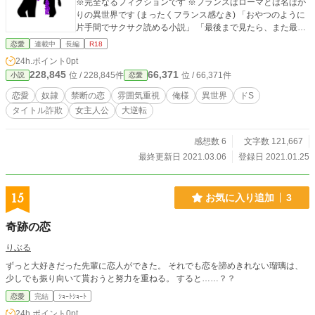
※完全なるフィクションです ※フランスはローマとは名ばか
りの異世界です (まったくフランス感なき) 「おやつのように
片手間でサクサク読める小説」 「最後まで見たら、また最初
から見たくなる小説」 を目指して書き記して参ります。 以上
恋愛
連載中
長編
R18
踏まえた上で、ご覧頂けますと幸いです。 毎日4000字(6.7話)
24h.ポイント
0pt
程度を目安に ボチボチ更新致します。
228,845
66,371
位 / 228,845件
位 / 66,371件
小説
恋愛
恋愛
奴隷
禁断の恋
雰囲気重視
俺様
異世界
ドS
タイトル詐欺
女主人公
大逆転
感想数 6
文字数 121,667
最終更新日 2021.03.06
登録日 2021.01.25
15
お気に入り追加
3
奇跡の恋
りぶる
ずっと大好きだった先輩に恋人ができた。 それでも恋を諦めきれない瑠璃は、
少しでも振り向いて貰おうと努力を重ねる。 すると……？？
恋愛
完結
ｼｮｰﾄｼｮｰﾄ
24h.ポイント
0pt