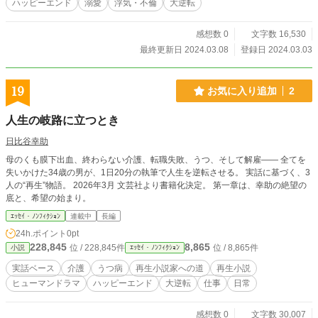
ハッピーエンド
溺愛
浮気・不倫
大逆転
感想数 0
文字数 16,530
最終更新日 2024.03.08
登録日 2024.03.03
19
お気に入り追加
2
人生の岐路に立つとき
日比谷幸助
母のくも膜下出血、終わらない介護、転職失敗、うつ、そして解雇―― 全てを
失いかけた34歳の男が、1日20分の執筆で人生を逆転させる。 実話に基づく、3
人の“再生”物語。 2026年3月 文芸社より書籍化決定。 第一章は、幸助の絶望の
底と、希望の始まり。
ｴｯｾｲ・ﾉﾝﾌｨｸｼｮﾝ
連載中
長編
24h.ポイント
0pt
228,845
8,865
位 / 228,845件
位 / 8,865件
小説
ｴｯｾｲ・ﾉﾝﾌｨｸｼｮﾝ
実話ベース
介護
うつ病
再生小説家への道
再生小説
ヒューマンドラマ
ハッピーエンド
大逆転
仕事
日常
感想数 0
文字数 30,007