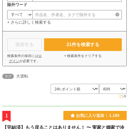
除外ワード
+ さらに詳しく検索する
保存する
21
件を検索する
検索条件の保存には
ロ
× 検索条件をクリアする
グイン
が必要です。
大逆転
タグ
21
件
1
お気に入り追加
1,185
【完結済】もう戻ることはありません！ 〜 実家と婚家で冷