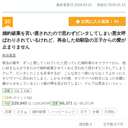
最終更新日 2026.03.31
登録日 2026.01.15
20
お気に入り追加
54
婚約破棄を言い渡されたので思わずビンタしてしまい悪女呼
ばわりされているけれど、再会した幼馴染の王子からの愛が
止まりません
鳥花風星
夜会の最中、ずっと愛してくれていたと思っていた婚約者のオリヴァーから、他
に好きな人ができたので婚約破棄させてくれと言われて思わずビンタしてしまう
クレア。ビンタしたことを反省するが、こんな女と一緒にならなくてよかったと
オリヴァーに言われてしまう。しかもその後、オリヴァーが好きになった令嬢に
嫌がらせをしているという嘘の噂を流されてしまい、クレアは悪女というレッテ
ルを貼られてしまう。 上流貴族向けの舞踏会に参加したクレアは、幼馴染で兄
恋愛
完結
短編
のように慕っていたギアルと再会する。ギアルに優しくされたクレアは傷ついた
24h.ポイント
0pt
心が癒されるように思えたが、近くにいた貴族がギアルにその女は悪女だから関
228,845
66,371
位 / 228,845件
位 / 66,371件
小説
恋愛
わらない方がいいと伝える。だが、ギアルはクレアを悪女ではないと言って守ろ
うとする。しかも、クレアは知らなかったがギアルはただの貴族ではなく
恋愛
ざまぁ
婚約破棄
ハッピーエンド
王子
令嬢
大逆転
て……。 大逆転の溺愛ハッピーエンドストーリーです。
感想数 0
文字数 8,776