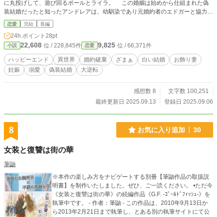
に丸投げして、遊び回るポールとライラ。 この婚姻は始めから仕組まれた偽
装結婚だったと知ったアンドレアは、幼馴染であり元婚約者のエドガーと協力し
てふたりに反撃を開始していくが……。 【クズ夫×異母妹vsお飾り妻×元婚約
恋愛
完結
長編
者】華麗なる大逆転痛快ラブストーリー！
24h.ポイント
28pt
22,608
9,825
位 / 228,845件
位 / 66,371件
小説
恋愛
ハッピーエンド
異世界
婚約破棄
ざまぁ
白い結婚
お飾り妻
妊娠
溺愛
偽装結婚
大逆転
感想数 8
文字数 100,251
最終更新日 2025.09.13
登録日 2025.09.06
8
お気に入り追加
30
女装と復讐は街の華
筆鼬
※本作の楽しみ方をナビゲートする別冊【筆鼬作品の取扱説
明書】を制作いたしました。ぜひ、ご一読ください。 •ただ今
《女装と復讐は街の華》の続編作品《G.F. -ｺﾞｰﾙﾄﾞﾌｨｯｼｭ-》を
執筆中です。 - 作者：筆鼬 - この作品は、2010年9月13日か
ら2013年2月21日まで執筆し、とある別の執筆サイトにて公