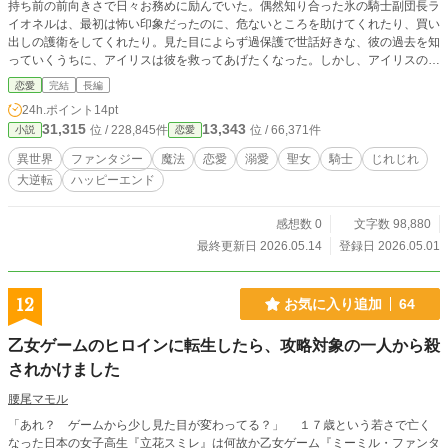
持ち前の前向きさで日々お務めに励んでいた。偶然知り合った氷の騎士副団長ラ
イオネルは、最初は怖い印象だったのに、危ないところを助けてくれたり、買い
出しの護衛をしてくれたり。見た目によらず過保護で世話好きな、彼の過去を知
っていくうちに、アイリスは彼を救ってあげたくなった。しかし、アイリスの覚
醒を邪魔する存在がいて――。 「私に力があればよかったのに……」 愛を知
恋愛
完結
長編
って、真の力が開花する。 落ちこぼれだけど頑張り屋の小動物系見習い聖女
24h.ポイント
14pt
✕ クールだけど実は世話好きな氷の騎士副団長様 じれじれピュアラ
31,315
13,343
位 / 228,845件
位 / 66,371件
小説
恋愛
ブファンタジー ​※他サイトでも掲載
異世界
ファンタジー
魔法
恋愛
溺愛
聖女
騎士
じれじれ
大逆転
ハッピーエンド
感想数 0
文字数 98,880
最終更新日 2026.05.14
登録日 2026.05.01
12
お気に入り追加
64
乙女ゲームのヒロインに転生したら、攻略対象の一人から殺
されかけました
腰尾マモル
「あれ？ ゲームから少し見た目が変わってる？」 １７歳という若さで亡く
なった日本の女子高生『立花スミレ』は何故か乙女ゲーム『ミーミル・ファンタ