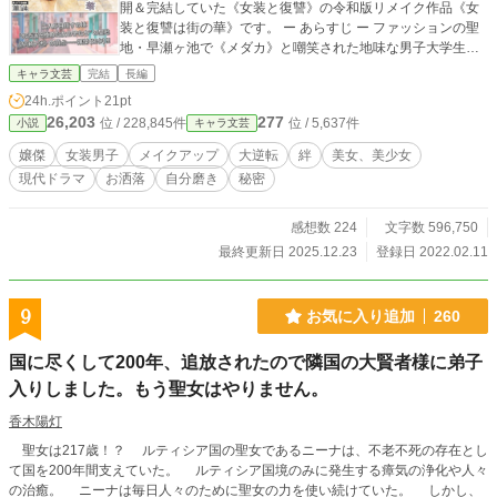
開＆完結していた《女装と復讐》の令和版リメイク作品《女
装と復讐は街の華》です。 ー あらすじ ー ファッションの聖
地・早瀬ヶ池で《メダカ》と嘲笑された地味な男子大学生・
岩塚信吾。 彼が誓った復讐。それは「誰よりも可愛い女の子
キャラ文芸
完結
長編
に変身し、自分を笑った女の子たちを見返すこと！」でし
24h.ポイント
21pt
た。 【本作に咲く「3つの "華"」】 1.プロが集結する圧倒的
26,203
277
位 / 228,845件
位 / 5,637件
小説
キャラ文芸
リアリティ：メイクのアンナや衣装の秋良ら「プロフェッシ
ョナル」が総力を挙げ、信吾を絶世の美少女《金魚》へと磨
嬢傑
女装男子
メイクアップ
大逆転
絆
美女、美少女
き上げる高揚感。 2.「一蓮托生」の絆：守られるヒロインで
現代ドラマ
お洒落
自分磨き
秘密
はなく、共に戦う「共犯者」であるパートナー・詩織との魂
の結びつき。 3.感謝へ至るカタルシス：当初の「復讐」が、
絆を経て「街への感謝」へと昇華される美しい結末。 単なる
感想数 224
文字数 596,750
女装コメディではありません。読者の脳裏に映像を浮かばせ
最終更新日 2025.12.23
登録日 2022.02.11
る鮮やかな描写力で贈る、58万文字の圧倒的な熱量と《可愛
さ》の革命。 最後に信吾がステージで明かす真実とは？ 爽や
かな感動を約束する、唯一無二の "王道青春エンターテインメ
9
お気に入り追加
260
ント" をぜひお楽しみください。 ◆ 作品キャッチコピー ◆
『最強の女装男子×不屈の相棒女子。二人が目指すのは“お洒
国に尽くして200年、追放されたので隣国の大賢者様に弟子
落を極めた女の子たち”の聖地《早瀬ヶ池》の頂点……嬢傑(ﾋﾛ
入りしました。もう聖女はやりません。
ｲﾝ)!!』 ☆読了までの時間☆ ※全58万文字という圧倒的ボリュ
ームですが、1日1時間の読書であれば、およそ16日〜20日ほ
香木陽灯
どで完結まで辿り着くことができます。日々のルーティンと
して、じっくり物語に浸るのに最適な分量です。 ※ストーリ
聖女は217歳！？ ルティシア国の聖女であるニーナは、不老不死の存在とし
ーは始まりから完結まで、"初作" の筋書きをそのままほぼ再
て国を200年間支えていた。 ルティシア国境のみに発生する瘴気の浄化や人々
現していますが、今作中では一部、出来事の語りを詳細化し
の治癒。 ニーナは毎日人々のために聖女の力を使い続けていた。 しかし、