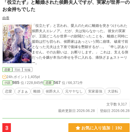
「役立たず」と離婚された侯爵夫人ですが、実家が世界一の
お金持ちでした
由香
「役立たず」と言われ、愛人のために離婚を突きつけられた
侯爵夫人エレノア。 だが、夫は知らなかった。 彼女の実家
が、王国どころか世界一の財閥だったことを。 離婚と同時に
援助は打ち切られ、侯爵家はあっという間に崩壊。 破産寸前
となった元夫は土下座で復縁を懇願するが…。 「申し訳あり
ません。そのお願いは、お断りします。」 これは、支える側
だった令嬢が本当の幸せを手に入れる、痛快ざまぁストーリ
ー。
恋愛
完結
短編
24h.ポイント
1,405pt
985
567
位 / 228,845件
位 / 66,371件
小説
恋愛
恋愛
ざまぁ
離婚
侯爵夫人
元サヤなし
実家最強
大逆転
文字数 9,317
最終更新日 2026.06.28
登録日 2026.06.28
3
お気に入り追加
192