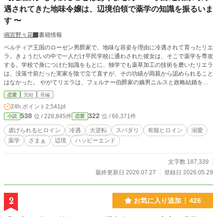
遇されてきた地味令嬢は、辺境伯領で薬学の知識を振るいま
す 〜
鳴宮野々花
書籍情報
ベルティア王国のローゼン男爵家で、地味な容姿を理由に冷遇されて育ったリエ
ラ。きょうだいの中で一人だけ平民学校に通わされた彼女は、そこで薬学を専攻
する。学校で身につけた知識をもとに、独学でも薬草加工の技術を磨いたリエラ
は、没落寸前だった実家を陰で立て直すが、その功績が両親から認められること
はなかった。 やがてリエラは、フェルナー伯爵家の嫡男ニルスと政略結婚をさ
せられる。 しかし軍務を理由に長く屋敷に不在だったニルスは、形式的な結婚
恋愛
完結
長編
式だけを済ませると、またすぐに戦地へと戻ってしまう。 夫不在の伯爵家で、
24h.ポイント
2,541pt
リエラは義父母から使用人同然の扱いを受けながら暮らすこととなった。 それ
538
322
位 / 228,845件
位 / 66,371件
小説
恋愛
からおよそ一年後、ようやく帰還したニルスは、なぜかリエラの妹であるマチル
ダを伴っていた。そして「俺はマチルダと結婚する。地味で可愛げのない妻はい
虐げられるヒロイン
冷遇
大逆転
スパダリ
有能ヒロイン
溺愛
らない」と、リエラに一方的に離縁を言い渡す。 行き場を失ったリエラは、悪
薬学
ざまぁ
辺境
ハッピーエンド
名高い辺境伯、レオンハルト・リングレンのもとへ嫁がされることに。 けれど
レオンハルトは、様々な噂とは真逆の、有能で誠実な領主だった。 辺境伯領で
初めて夫から対等に扱われるようになったリエラは、薬学の知識を振るい、リン
文字数 187,339
グレン辺境伯領をさらなる繁栄へと導いていく。 一方、彼女を失った実家のロ
最終更新日 2026.07.27
登録日 2026.05.29
ーゼン男爵家は、急速に没落の一途を辿り──。 ※何もかもファンタジーな設定
の作品です。温かい目で見ていただけると嬉しいです。 ※毎度のことで申しわ
けないのですが、終わらないので長編に切り替えます…。すみません。 ※こち
2
お気に入り追加
426
らの作品は小説家になろう、カクヨムにも投稿しています。