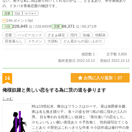
ない。奥手な私に潤は振り向いてくれるのかな…。ざまぁあり、幸せ展開あり
の、ドタバタ青春恋愛の物語です。
恋愛
完結
ｼｮｰﾄｼｮｰﾄ
24h.ポイント
0pt
228,845
66,371
位 / 228,845件
位 / 66,371件
小説
恋愛
恋愛
ハッピーエンド
ざまぁ確定
現代
短編
幼馴染
田舎暮らし
イケメン
大逆転
どん底からの這い上がり
感想数 1
文字数 3,900
最終更新日 2022.10.13
登録日 2022.10.12
14
お気に入り追加
27
俺様奴隷と美しい恋をする為に茨の道を参ります
しゃむ
時は19世紀末。舞台はフランスはローマ。 昼は侯爵家令嬢、
夜は名も無き踊り子。 各々の姿を持つ私の前に現れた1人の
男。 目を奪われる程美しい奴隷と、“身分違い”の恋をした。
※ちょいちょい酷い表現あり ※予告無く、性的描写出てくる
ことあり ※歴史はこれっきりな作者 ※小説作成は修行中の身