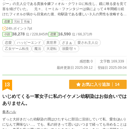
ジー』の主人公である貴族令嬢フィオル・クワトロに転生し、鏡に映る姿を見て
首を傾げていた。 元々、ミーミル・ファンタジーは病によって４年間眠り続
けたフィオルが病から目覚めた後、幼馴染である優しい３人の男性を攻略する恋
愛ゲームだった。 このゲームの大ファンであり、やり込みゲーマーだったス
恋愛
完結
長編
ミレが違和感を抱いた理由、それは『フィオルの身長・声・各キャラクターの遍
24h.ポイント
7pt
歴』などゲームとの僅かな差異が次々に見つかったからだった。しかし、基本的
38,278
16,590
位 / 228,845件
位 / 66,371件
小説
恋愛
にはゲームに忠実なこの世界を目にしてスミレは転生の事実を喜んでいた。
それでも根が真面目なスミレは…… 『フィオルの体に宿った自分が好きに生き
恋愛
ハッピーエンド
異世界
ざまぁ
愛され主人公
てもいいのかな？ 周りの人たちを悲しませない為にもフィオルのフリを続けて
乙女ゲーム転生
魔法
大逆転
溺愛/甘々
偽物だとバレないようにしないと！』 と考え、貴族令嬢として誠実に生きて
いく決意をする。 そんなある日、スミレは１つの墓を見つけることとなる。
その墓には何故かフィオルの名が刻まれていた。 『私が宿ったことでフィオル
感想数 0
文字数 169,339
は生きている扱いになってるはずなのに……どうして？』 訳の分からない状
最終更新日 2025.09.12
登録日 2025.09.04
況に嫌な汗を掻くスミレ。そこに突然現れる『幼馴染』兼『攻略対象』の１人テ
オ・リーフション。彼はゲームとは真逆の冷たい表情と声で告げる。 「ずっと
眠っていてくれても良かったのだがな」 どうしてテオは私に冷たいの？ 何
13
お気に入り追加
14
故フィオルの墓が存在するの？ どうしてゲーム内と違う点が沢山あるの？ 困
惑するスミレ。 それでも彼女は家族、仲間、幼馴染の力を借り、持ち前の行
いじめてくる一軍女子に私のイケメン幼馴染はお似合いでは
動力とゲーム知識と優しさで転生と異世界の真相を追い求め、ゲームとは違う本
当の恋を見つけることとなる。 ※今作は１日１話以上更新していきます。 ※既
ありません。
に最終話まで執筆できているので未完結で終わることはありません。 ブック
春木ハル
マーク、コメント、評価など、お気軽に頂けると嬉しいです。小説を書く励みに
なります！
ずっと大好きだった幼馴染の潤はひたすらに部活に没頭していて私、愛生(あい)
になんて興味ない…。でも、私の好きって思いはいつまで経っても冷めることは