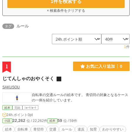
1
件を検索する
× 検索条件をクリアする
ルール
タグ
1
件
1
お気に入り追加
0
じてんしゃのおやくそく
SAKUSOU
自転車の交通ルールの絵本です。 青切符の対象となるケース
の一例を紹介しています。
絵本
完結
ｼｮｰﾄｼｮｰﾄ
24h.ポイント
0pt
22,262
59
位 / 22,262件
位 / 59件
小説
絵本
絵本
自転車
青切符
交通
ルール
違反
知育
わかりやすい