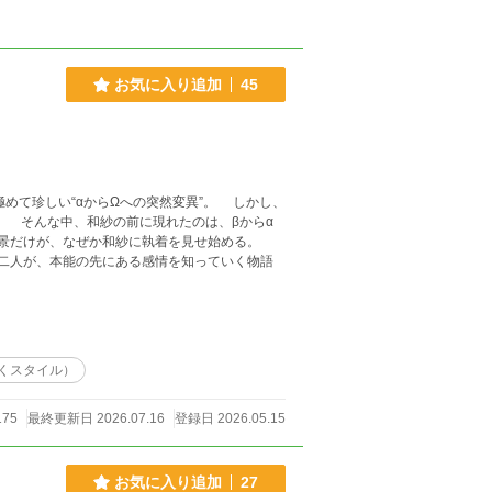
お気に入り追加
45
めて珍しい“αからΩへの突然変異”。 しかし、
。 そんな中、和紗の前に現れたのは、βからα
千景だけが、なぜか和紗に執着を見せ始める。
！
くスタイル）
175
最終更新日 2026.07.16
登録日 2026.05.15
お気に入り追加
27