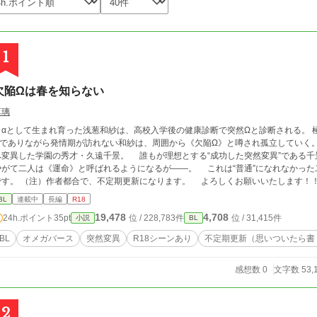
1
欠陥Ωは春を知らない
享璃
αとして生まれ育った浅葱和紗は、高校入学後の健康診断で突然Ωと診断される。 極
Ωでありながら発情期が訪れない和紗は、周囲から《欠陥Ω》と噂され孤立していく
へ変異した学園の秀才・久遠千景。 誰もが理想とする“成功した突然変異”である
て二人は《運命》と呼ばれるようになるが——。 これは“普通”になれなかった二人が、本能の先にある感情を知っていく物語
です。 （注）作者都合で、不定期更新になります。 よろしくお願いいたします！
BL
連載中
長編
R18
19,478
4,708
24h.ポイント
35pt
位 / 228,783件
位 / 31,415件
小説
BL
BL
オメガバース
突然変異
R18シーンあり
不定期更新（思いついたら書
感想数 0
文字数 53,
2