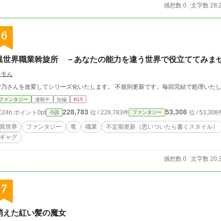
感想数 0
文字数 28,
6
異世界職業斡旋所 －あなたの能力を違う世界で役立ててみま
モモん
雪乃さんを改変してシリーズ化いたします。 不規則更新です。毎回完結で処理いた
ファンタジー
連載中
短編
R15
228,783
53,308
24h.ポイント
0pt
位 / 228,783件
位 / 53,308
小説
ファンタジー
異世界
ファンタジー
竜
職業
不定期更新（思いついたら書くスタイル）
ギャグ
感想数 0
文字数 20,
7
消えた紅い髪の魔女