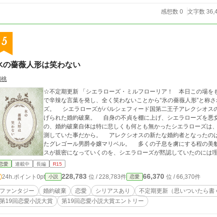
感想数 0
文字数 36,
5
氷の薔薇人形は笑わない
胡桃
☆不定期更新 「シエラローズ・ミルフローリア！ 本日この場をもって、君との婚約を破棄する！」 いつも冷徹
で辛辣な言葉を発し、全く笑わないことから“氷の薔薇人形”と称
ズ。 シエラローズがパルシェフィード国第二王子アレクシオスの婚約者となって、五年程経ったある日、突然告
げられた婚約破棄。 自身の不貞を棚に上げ、シエラローズを悪女と評するアレクシオスに納得がいかないもの
の、婚約破棄自体は特に悲しくも何とも無かったシエラローズは、実にあっさり
測していた事だから。 アレクシオスの新たな婚約者となったのは、婚約破棄以前よりアレクシオスが溺愛してい
たグレゴール男爵令嬢マリベル。 多くの子息を虜にする程の美貌を持つマリベルと己の婚約者であるアレクシオ
スが親密になっていくのを、シエラローズが黙認していたのには理由があって……。 
しているシエラローズの事が面白くないマリベルは、決して犯し
恋愛
連載中
長編
R15
た。 その事を知ったシエラローズは―― ※あまり過激な表現にならないようにしますが、予告無しに暴力的表現
228,783
66,370
24h.ポイント
0pt
位 / 228,783件
位 / 66,370件
小説
恋愛
等が含まれる場合がありますので、苦手な方はご留意ください。 ※2022/1/20〜『小説家になろう』様にて掲載中
の作品を移行させたものとなりますので、あらかじめご了承くだ
ファンタジー
婚約破棄
恋愛
シリアスあり
不定期更新（思いついたら書
部改稿しました。 ☆表紙デザイン→同人誌表紙メーカー様（https://do
第19回恋愛小説大賞
第19回恋愛小説大賞エントリー