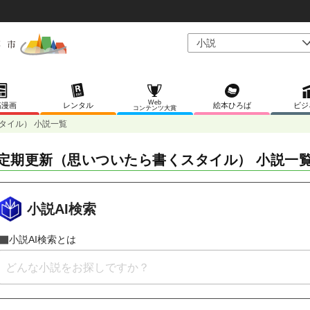
Web
稿漫画
レンタル
絵本ひろば
ビジ
コンテンツ大賞
タイル） 小説一覧
定期更新（思いついたら書くスタイル） 小説一
小説AI検索
小説AI検索とは