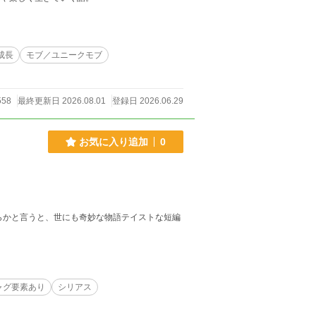
成長
モブ／ユニークモブ
558
最終更新日 2026.08.01
登録日 2026.06.29
お気に入り追加
0
らかと言うと、世にも奇妙な物語テイストな短編
ャグ要素あり
シリアス