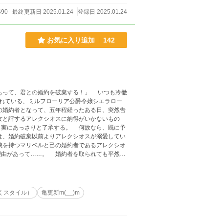
490
最終更新日 2025.01.24
登録日 2025.01.24
お気に入り追加
142
されている、ミルフローリア公爵令嬢シエラロー
と了承する。 何故なら、既に予
婚約者を取られても平然と
てはならない過ちをアレクシオスと共に犯してい
さい。（順次移行） また、移行するにあたり一
くスタイル）
亀更新m(__)m
jin-support.net/）