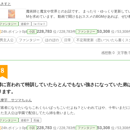
あきすと
魔術師と魔女や世界とのお話です。 まったり・ゆっくり更新していきます。 突然ですが、書いて
Mを求めています。 動画で聞けるおススメのBGMがあれば、ぜひ
ファンタジー
連載中
ｼｮｰﾄｼｮｰﾄ
228,783
53,308
24h.ポイント
0pt
位 / 228,783件
位 / 53,308
小説
ファンタジー
男主人公
ファンタジー
ほのぼの
日常
不定期更新（思いついたら書くス
感想数 0
文字数 5
8
姉に言われて特訓していたらとんでもない強さになっていた弟
リます。
薩摩芋 サツマちゃん
探索者になりたいならこれくらいばっちこいだよね？といわれてはや、十年いまだに
った主人公は学園で配信してたら姉を救いました。
ファンタジー
連載中
長編
228,783
53,308
24h.ポイント
0pt
位 / 228,783件
位 / 53,308
小説
ファンタジー