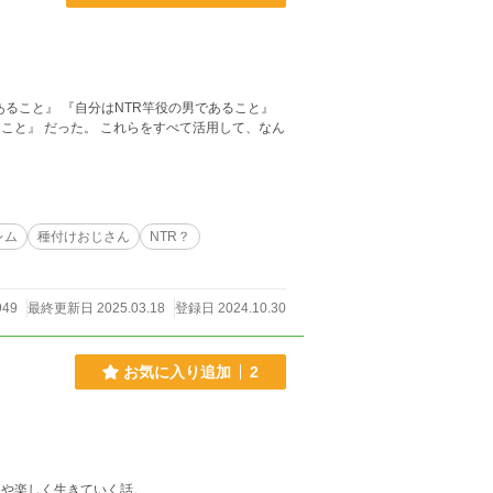
あること』 『自分はNTR竿役の男であること』
こと』 だった。 これらをすべて活用して、なん
レム
種付けおじさん
NTR？
949
最終更新日 2025.03.18
登録日 2024.10.30
お気に入り追加
2
んや楽しく生きていく話。