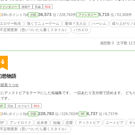
ファンタジー
連載中
長編
R18
36,573
5,715
24h.ポイント
7pt
位 / 228,783件
位 / 53,308件
小説
ファンタジー
エロゲー転生
強くてニューゲーム
最強？主人公
ハーレム
成り上がり／
不定期更新（思いついたら書くスタイル）
バカエロ
感想数 0
文字数 12,
4
幻想物語
加賀美うつせ
主にディストピアをテーマにした短編集です。 一話あたり五分程で読めます。 どち
集です。
SF
完結
ｼｮｰﾄｼｮｰﾄ
R15
228,783
6,737
24h.ポイント
0pt
位 / 228,783件
位 / 6,737件
小説
SF
SF
アンドロイド
近未来
短編
恋愛
ディストピア
ユートピア
ギ
不定期更新（思いついたら書くスタイル）