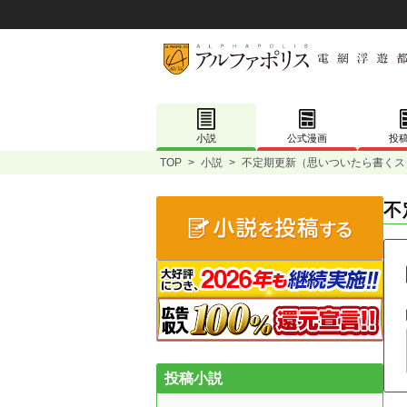
小説
公式漫画
投
TOP
>
小説
>
不定期更新（思いついたら書くス
不
投稿小説