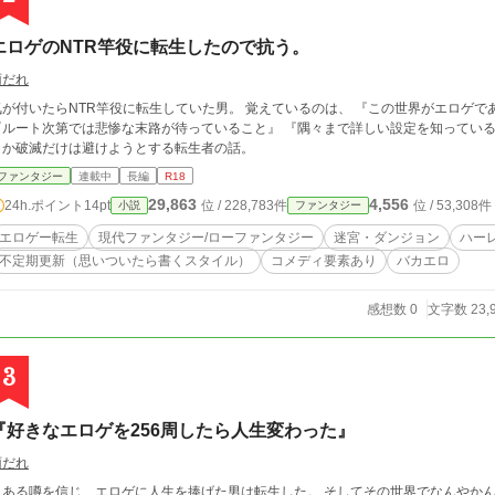
エロゲのNTR竿役に転生したので抗う。
雨だれ
気が付いたらNTR竿役に転生していた男。 覚えているのは、 『この世界がエロゲで
『ルート次第では悲惨な末路が待っていること』 『隅々まで詳しい設定を知っている
とか破滅だけは避けようとする転生者の話。
ファンタジー
連載中
長編
R18
29,863
4,556
24h.ポイント
14pt
位 / 228,783件
位 / 53,308件
小説
ファンタジー
エロゲー転生
現代ファンタジー/ローファンタジー
迷宮・ダンジョン
ハー
不定期更新（思いついたら書くスタイル）
コメディ要素あり
バカエロ
感想数 0
文字数 23,
3
『好きなエロゲを256周したら人生変わった』
雨だれ
とある噂を信じ、エロゲに人生を捧げた男は転生した。 そしてその世界でなんやか