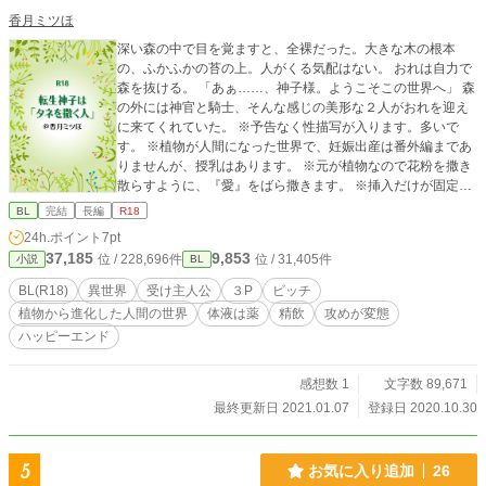
香月ミツほ
深い森の中で目を覚ますと、全裸だった。大きな木の根本
の、ふかふかの苔の上。人がくる気配はない。 おれは自力で
森を抜ける。 「あぁ……、神子様。ようこそこの世界へ」 森
の外には神官と騎士、そんな感じの美形な２人がおれを迎え
に来てくれていた。 ※予告なく性描写が入ります。多いで
す。 ※植物が人間になった世界で、妊娠出産は番外編まであ
りませんが、授乳はあります。 ※元が植物なので花粉を撒き
散らすように、『愛』をばら撒きます。 ※挿入だけが固定で
す。 美人神官× 主人公 男前騎士× 主人公 ※ムーンライトにも
BL
完結
長編
R18
掲載しています。 2021.1.7.番外編３話追加しました。 苦手
24h.ポイント
7pt
な方には申し訳ありませんが、妊娠出産があります。
37,185
9,853
位 / 228,696件
位 / 31,405件
小説
BL
BL(R18)
異世界
受け主人公
３P
ビッチ
植物から進化した人間の世界
体液は薬
精飲
攻めが変態
ハッピーエンド
感想数 1
文字数 89,671
最終更新日 2021.01.07
登録日 2020.10.30
5
お気に入り追加
26