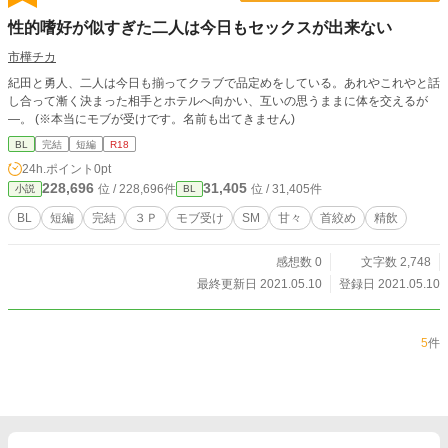
性的嗜好が似すぎた二人は今日もセックスが出来ない
市樺チカ
紀田と勇人、二人は今日も揃ってクラブで品定めをしている。あれやこれやと話
し合って漸く決まった相手とホテルへ向かい、互いの思うままに体を交えるが
―。 (※本当にモブが受けです。名前も出てきません)
BL
完結
短編
R18
24h.ポイント
0pt
228,696
31,405
位 / 228,696件
位 / 31,405件
小説
BL
BL
短編
完結
３Ｐ
モブ受け
SM
甘々
首絞め
精飲
感想数 0
文字数 2,748
最終更新日 2021.05.10
登録日 2021.05.10
5
件