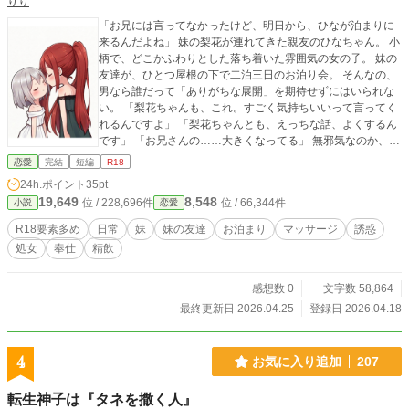
りり
「お兄には言ってなかったけど、明日から、ひなが泊まりに
来るんだよね」 妹の梨花が連れてきた親友のひなちゃん。 小
柄で、どこかふわりとした落ち着いた雰囲気の女の子。 妹の
友達が、ひとつ屋根の下で二泊三日のお泊り会。 そんなの、
男なら誰だって「ありがちな展開」を期待せずにはいられな
い。 「梨花ちゃんも、これ。すごく気持ちいいって言ってく
れるんですよ」 「梨花ちゃんとも、えっちな話、よくするん
です」 「お兄さんの……大きくなってる」 無邪気なのか、そ
れとも―― 妹がいる目の前で、ひなちゃんの顔に……。 無自
恋愛
完結
短編
R18
覚？に童貞を殺しに来る少女と、俺。あと、おまけで妹。 LI
24h.ポイント
35pt
NE交換をきっかけに、えっちな方向に進んでいった「ある日
19,649
8,548
位 / 228,696件
位 / 66,344件
小説
恋愛
常」の物語。 ******** この作品は、ノクターンノベルズ様に
も投稿しています
R18要素多め
日常
妹
妹の友達
お泊まり
マッサージ
誘惑
処女
奉仕
精飲
感想数 0
文字数 58,864
最終更新日 2026.04.25
登録日 2026.04.18
4
お気に入り追加
207
転生神子は『タネを撒く人』