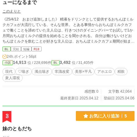
教師NTRの新刊が出てるじゃないか！ 新婚の女教師がチャラ男の生徒に弱み
ューになるまで
を握られて、家族を守るために仕方なくチャラ男に従って、徐々に堕ちていく様
このえりと
がかなり抜けるんだよな〜。 これも買いだ。 俺がその本を取って顔を上げ
ると。 ガッシャーンとコンビニのドアを突き破って、乗用車が一台、その時
《25/4/12 おまけ追加しました》 精液をドリンクとして提供するおちんぽミル
ちょうど雑誌コーナーに居た俺に直撃。 俺が意識を取り戻すとそこは俺が先
クカフェが大流行している、そんな世界。 とある事情からおちんぽミルクカフ
ほどプレイしていたエロゲーム『汝のセックスでヒロインに祝福を』の世界で、
ェで働くことを諦めていた主人公は、行きつけのダイニングバーでお試しで1か
俺は勇者ではなくオークになっていた。
月間おちんぽミルクの提供を始めることを聞かされる。 自分は働けないけどお
ちんぽミルクを飲むことが好きな主人公は、おちんぽミルクカフェ期間が始まる
とさっそくお店に行くことにした――。 おちんぽミルクカフェで働きたいと思
BL
完結
短編
R18
いながらも諦めていた主人公が期間限定おちんぽミルクカフェを全力で楽しみ、
24h.ポイント
56pt
そして自分自身が人気メニューになるまでの話。 ※精液等の体液をドリンクと
14,913
3,492
位 / 228,696件
位 / 31,405件
小説
BL
して提供することが普通な常識改変世界ですのでご注意ください 成分表：♡喘
ぎ 濁点喘ぎ 精飲 飲潮 潮吹き 衆人環視
現代
♡喘ぎ
濁点喘ぎ
常識改変
美形×平凡
アホエロ
精飲
衆人環視
感想数 0
文字数 42,064
最終更新日 2025.04.12
登録日 2025.04.06
3
お気に入り追加
5
妹のともだち