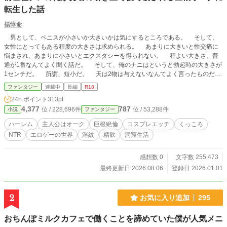
転生した話
揚惇命
男として、ペニスが小さいか大きいかは気にするところである。 そして、
女性にとってもある程度の大きさは求められる。 あまりに大きいと性交痛に
悩まされ、あまりに小さいとエクスタシーを得られない。 程よい大きさ、普
通が1番なんてよく聞く話だ。 そして、俺のナニはというと勃起時の大きさが
1センチだ。 所謂、短小だ。 天は2物は与えないなんてよく言ったものだと
思う。 「キャァ、カッコいい〜」 この黄色い声援は俺に対してだ。 だが、
ファンタジー
連載中
長編
R18
この後俺が彼女をエッチに誘ってもワンナイトはできる。 しかし、その先は
24h.ポイント
313pt
無い。 今までがそうだった。 ゆえに、俺は素人ではなくプロの元へ通って
4,377
787
位 / 228,696件
位 / 53,288件
小説
ファンタジー
いる。 所謂、風俗通いという奴だ。 または、自力で処理する。 その際、
最もお世話になっているのが『汝のセックスでヒロインに祝福を』という異世界
ハーレム
主人公はオーク
巨根絶倫
コスプレエッチ
くっころ
ファンタジー系のエロゲームである。 勇者が魔物に犯されそうになっている
NTR
エロゲーの世界
淫紋
精飲
洞窟生活
ヒロインを助け、魔物に2度と犯されないようにセックスで祝福、つまり勇者専
用の穴にするという単純明快なゲームだ。 これに登場する女たちのキャラク
タービジュアル・声、どれもがよく作り込まれていて、抜けるのだ。 「さー
感想数 0
文字数 255,473
て、今日の魔物は何かなと。おぉ！オークに犯されそうになってる爆乳シスター
最終更新日 2026.08.06
登録日 2026.01.01
だと！？聖職者なのにけしからん胸だ。俺が今すぐに助け出しますからね〜。そ
して、パコパコセックスタイムだ！」 そう、ゲームに逃げれば自分の粗末な
ナニを気にする必要もない。 ゲームの中なら誰でも満足させられるのだか
2
お気に入り追加
295
ら。 「ふぅ〜。爆乳シスターさんが神に許しを乞いながら勇者に背後から胸を
鷲掴みにされ、立ちバックで抱かれるシーンは圧巻だった。もうこんな時間か。
おちんぽミルクカフェで働くことを諦めていた僕が人気メニ
コンビニで飯でも買ってくるか」 俺はコンビニ内にて弁当と。 おっ！ 女