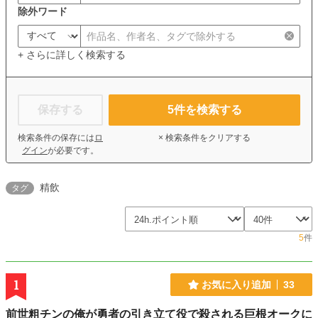
除外ワード
+ さらに詳しく検索する
保存する
5
件を検索する
検索条件の保存には
ロ
× 検索条件をクリアする
グイン
が必要です。
精飲
タグ
5
件
1
お気に入り追加
33
前世粗チンの俺が勇者の引き立て役で殺される巨根オークに