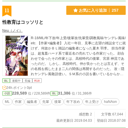
11
お気に入り追加
257
性教育はコッソリと
Neu（ノイ）
R-18/ML/年下攻/年上受/後輩攻/先輩受/調教風味/ヤンデレ風味/
etc. 【作家×編集者】 入社一年目、見事に志望の雑誌全てに就
けず、何故かＢＬ雑誌の編集者になった夏木 羽李。 担当作家
は、超鬼畜ハード系で最近名の売れている作家だった。 顔合
わせで会ったその作家とは、高校時代の後輩、宮原 神流であ
ったのだ。 しかし、高校時代、仲が良かったとは言えず、そ
の名残を残したまま二人の関係は再開するのだった。 攻：隠
れヤンデレ風敬語使い。ＳＭ系の小説を書いているからか、
少々調教師ぽい。学生に見えない大学生。 受：強気ダメ犬。
BL
連載中
長編
R18
快感に弱い隠れマゾかも。言葉遣いから性に至るまで、何故
24h.ポイント
0pt
か神流の教育を受けてしまう。社会人一年目。 ＊不定期更
228,589
31,386
位 / 228,589件
位 / 31,386件
小説
BL
新。 性描写があります故、高校生含む18歳未満の方は、自己
責任に於いて判断をお願い致します。 当方では、如何なる不
ML
作家
編集者
先輩
後輩
年下攻め
年上受け
haNAon
利益を被られましても責任が取れませんので、予めご理解下
さいませ。 タイトル横に＊印がある頁は性的描写を含みます
感想数 2
文字数 67,044
ので、お気を付け下さい。 此方の作品は、作者の妄想による
フィクションであり、実際のものとは一切の関係も御座いま
最終更新日 2019.04.03
登録日 2018.07.08
せん。 作者は出版業界に明るくありませんので、仕事の内容