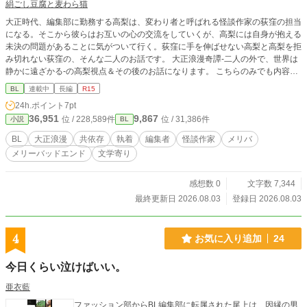
絹ごし豆腐と麦わら猫
大正時代、編集部に勤務する高梨は、変わり者と呼ばれる怪談作家の荻窪の担当
になる。そこから彼らはお互いの心の交流をしていくが、高梨には自身が抱える
未決の問題があることに気がついて行く。荻窪に手を伸ばせない高梨と高梨を拒
み切れない荻窪の、そんな二人のお話です。 大正浪漫奇譚-二人の外で、世界は
静かに遠ざかる-の高梨視点＆その後のお話になります。 こちらのみでも内容は
成り立っておりますが、両方合わせるとお互いの心の動きがより一層深まること
BL
連載中
長編
R15
になるかもしれません。
24h.ポイント
7pt
36,951
9,867
位 / 228,589件
位 / 31,386件
小説
BL
BL
大正浪漫
共依存
執着
編集者
怪談作家
メリバ
メリーバッドエンド
文学寄り
感想数 0
文字数 7,344
最終更新日 2026.08.03
登録日 2026.08.03
4
お気に入り追加
24
今日くらい泣けばいい。
亜衣藍
ファッション部からBL編集部に転属された尾上は、因縁の男