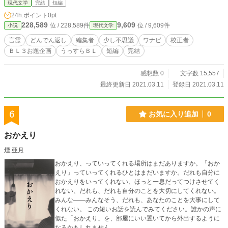
現代文学
完結
短編
24h.ポイント
0pt
228,589
9,609
位 / 228,589件
位 / 9,609件
小説
現代文学
言霊
どんでん返し
編集者
少し不思議
ワナビ
校正者
ＢＬ３お題企画
うっすらＢＬ
短編
完結
感想数 0
文字数 15,557
最終更新日 2021.03.11
登録日 2021.03.11
6
お気に入り追加
0
おかえり
煙 亜月
おかえり、っていってくれる場所はまだありますか。「おか
えり」っていってくれるひとはまだいますか。だれも自分に
おかえりをいってくれない、ほっと一息だってつけさせてく
れない、だれも、だれも自分のことを大切にしてくれない。
みんな——みんなそう、だれも、あなたのことを大事にして
くれない。 この短いお話を読んでみてください。誰かの声に
似た「おかえり」を、部屋にいい置いてから外出するように
なるかもしれません。