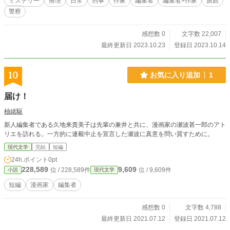
ミステリー
推理
日常
刑事
作家
編集者
編集者×作家
旅館
警察
感想数 0
文字数 22,007
最終更新日 2023.10.23
登録日 2023.10.14
10
お気に入り追加
1
届け！
柚緒駆
新人編集者である久地来貴美子は先輩の兼井と共に、漫画家の瀬波甚一郎のアト
リエを訪れる。一方的に連載中止を宣言した瀬波に真意を問い質すために。
現代文学
完結
短編
24h.ポイント
0pt
228,589
9,609
位 / 228,589件
位 / 9,609件
小説
現代文学
短編
漫画家
編集者
感想数 0
文字数 4,788
最終更新日 2021.07.12
登録日 2021.07.12