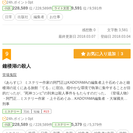
24h.ポイント
0pt
228,589
9,591
位 / 228,589件
位 / 9,591件
小説
ライト文芸
日常
出版社
編集者
お仕事
感想数 0
文字数 3,581
最終更新日 2018.03.07
登録日 2018.03.04
9
お気に入り追加
3
鐘楼湖の殺人
堂場鬼院
《あらすじ》 ミステリー作家の阿門正はKADOYAMAの編集者上十石めぐみと鐘
楼湖の近くにある旅館「てる」に宿泊。穏やかな環境で執筆に集中することが目
的だったが、”死神コンビ”の到来は殺人事件をもたらすのだった。 《登場人物》
・阿門正…ミステリー作家 ・上十石めぐみ…KADOYAMA編集者 ・大塚國夫…
刑事
ミステリー
完結
短編
R15
24h.ポイント
0pt
228,589
5,379
位 / 228,589件
位 / 5,379件
小説
ミステリー