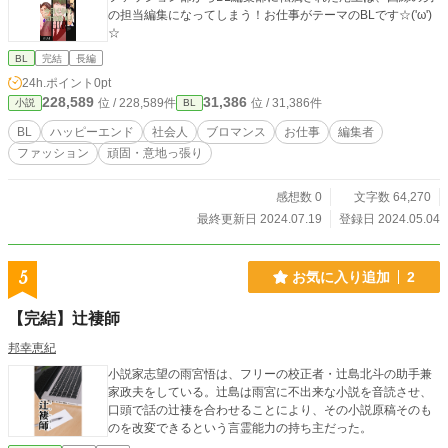
の担当編集になってしまう！お仕事がテーマのBLです☆('ω')
☆
BL
完結
長編
24h.ポイント
0pt
228,589
31,386
位 / 228,589件
位 / 31,386件
小説
BL
BL
ハッピーエンド
社会人
ブロマンス
お仕事
編集者
ファッション
頑固・意地っ張り
感想数 0
文字数 64,270
最終更新日 2024.07.19
登録日 2024.05.04
5
お気に入り追加
2
【完結】辻褄師
邦幸恵紀
小説家志望の雨宮悟は、フリーの校正者・辻島北斗の助手兼
家政夫をしている。辻島は雨宮に不出来な小説を音読させ、
口頭で話の辻褄を合わせることにより、その小説原稿そのも
のを改変できるという言霊能力の持ち主だった。