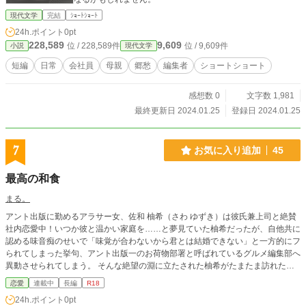
現代文学
完結
ｼｮｰﾄｼｮｰﾄ
24h.ポイント
0pt
228,589
9,609
位 / 228,589件
位 / 9,609件
小説
現代文学
短編
日常
会社員
母親
郷愁
編集者
ショートショート
感想数 0
文字数 1,981
最終更新日 2024.01.25
登録日 2024.01.25
7
お気に入り追加
45
最高の和食
まる。
アント出版に勤めるアラサー女、佐和 柚希（さわ ゆずき）は彼氏兼上司と絶賛
社内恋愛中！いつか彼と温かい家庭を……と夢見ていた柚希だったが、自他共に
認める味音痴のせいで「味覚が合わないから君とは結婚できない」と一方的にフ
られてしまった挙句、アント出版一のお荷物部署と呼ばれているグルメ編集部へ
異動させられてしまう。 そんな絶望の淵に立たされた柚希がたまたま訪れたの
が和食料理店「志の田」。味もさることながらそこで働く料理人の発条 翔太郎
恋愛
連載中
長編
R18
（はつじょう しょうたろう）に、柚希はハートも胃袋も見事に打ち抜か
24h.ポイント
0pt
れ……。 味音痴なグルメ雑誌編集者でポジティブアラサー女の、恋と仕事を一