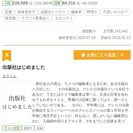
228,589
66,316
位 / 228,589件
位 / 66,316件
小説
恋愛
生懸命頑張るお話。
恋愛
肉食系女子
頑固なヒーロー
編集者
料理人
片思いからの？
味音痴
ラブコメ要素あり
エタニティ
感想数 0
文字数 141,442
最終更新日 2020.07.24
登録日 2019.01.12
8
お気に入り追加
0
出版社はじめました
まさくん
新社会人の僕は、ラノベの編集者となるため、ある出版社
へ入社した。 その出版社は、クレヒロ出版社という会社で
あるが、できたばかりで編集者は僕一人。社員も社長を合わ
せてもわずか１０人、専属の小説家に限っては０。誰一人と
していないのである。 なのに、半年後には、クレヒロ出版
が新設するラノベレーベルのクレヒロノベルの第１作目を半
年後に発売予定というが、何もない。僕しかいない編集部な
のに、入稿締め切りまで４ヶ月。それまでに小説家を見つ
け、発売することはできるのか。そして、その小説を売るこ
ライト文芸
連載中
長編
とはできるのか。