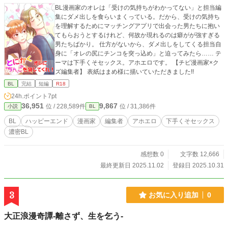
BL漫画家のオレは「受けの気持ちがわかってない」と担当編
集にダメ出しを食らいまくっている。だから、受けの気持ち
を理解するためにマッチングアプリで出会った男たちに抱い
てもらおうとするけれど、何故か現れるのは癖がが強すぎる
男たちばかり。 仕方がないから、ダメ出しをしてくる担当自
身に「オレの尻にチンコを突っ込め」と迫ってみたら…… テ
ーマは下手くそセックス。アホエロです。 【チビ漫画家×ク
ズ編集者】 表紙はまめ様に描いていただきました!!
BL
完結
短編
R18
24h.ポイント
7pt
36,951
9,867
位 / 228,589件
位 / 31,386件
小説
BL
BL
ハッピーエンド
漫画家
編集者
アホエロ
下手くそセックス
濃密BL
感想数 0
文字数 12,666
最終更新日 2025.11.02
登録日 2025.10.31
3
お気に入り追加
0
大正浪漫奇譚-離さず、生を乞う-