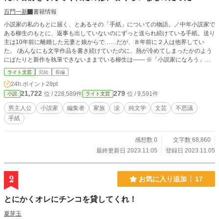
百門一新
書籍情報
小説家の私のもとに届く、とあるその「手紙」についての物語。／中年小説家で
ある柳生のもとに、返事も出していないのにずっと送られ続けている手紙。送り
主は10年前に離婚した元妻と娘からで……だが、８年前に２人は他界してい
た。 /あんなにも文学作品を書き続けていたのに、熱が冷めてしまったかのよう
にぱたりと新作を執筆できないままでいる柳生は―― ※「小説家になろう」
「カクヨム」等にも掲載しています。
ライト文芸
完結
長編
24h.ポイント
28pt
21,722
279
位 / 228,589件
位 / 9,591件
小説
ライト文芸
男主人公
小説家
編集者
家族
涙
純文学
文芸
不思議
手紙
感想数 0
文字数 68,860
最終更新日 2023.11.05
登録日 2023.11.05
2
お気に入り追加
17
とにかくオレにチンコを貸してくれ！
夏芽玉