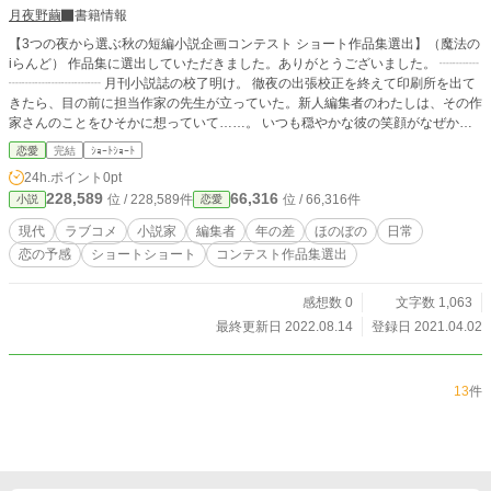
月夜野繭
書籍情報
【3つの夜から選ぶ秋の短編小説企画コンテスト ショート作品集選出】（魔法の
iらんど） 作品集に選出していただきました。ありがとうございました。 ┈┈┈
┈┈┈┈┈┈┈ 月刊小説誌の校了明け。 徹夜の出張校正を終えて印刷所を出て
きたら、目の前に担当作家の先生が立っていた。新人編集者のわたしは、その作
家さんのことをひそかに想っていて……。 いつも穏やかな彼の笑顔がなぜか一
瞬、 意地悪く見えた。目の錯覚かな？ イケボな推理小説家×新人編集者の恋の
恋愛
完結
ｼｮｰﾄｼｮｰﾄ
はじまり♪ ┈┈┈┈┈┈┈┈┈┈ ※他サイトにも掲載しています。
24h.ポイント
0pt
228,589
66,316
位 / 228,589件
位 / 66,316件
小説
恋愛
現代
ラブコメ
小説家
編集者
年の差
ほのぼの
日常
恋の予感
ショートショート
コンテスト作品集選出
感想数 0
文字数 1,063
最終更新日 2022.08.14
登録日 2021.04.02
13
件