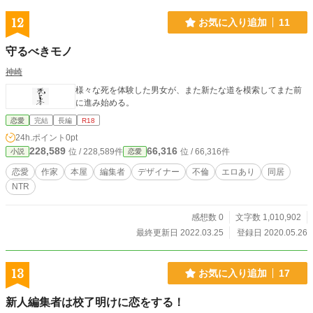
に関して間違った箇所があるかもしれません。 以上のことご
理解頂けたらと思います。
12
お気に入り追加
11
守るべきモノ
神崎
様々な死を体験した男女が、また新たな道を模索してまた前
に進み始める。
恋愛
完結
長編
R18
24h.ポイント
0pt
228,589
66,316
位 / 228,589件
位 / 66,316件
小説
恋愛
恋愛
作家
本屋
編集者
デザイナー
不倫
エロあり
同居
NTR
感想数 0
文字数 1,010,902
最終更新日 2022.03.25
登録日 2020.05.26
13
お気に入り追加
17
新人編集者は校了明けに恋をする！