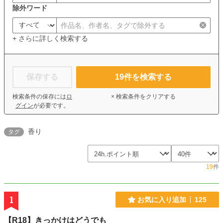
除外ワード
+ さらに詳しく検索する
保存する
19
件を検索する
検索条件の保存には
ロ
× 検索条件をクリアする
グイン
が必要です。
香り
タグ
19
件
1
お気に入り追加
125
【R18】きっかけはどうでも