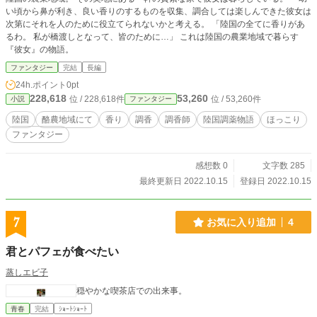
い頃から鼻が利き、良い香りのするものを収集、調合しては楽しんできた彼女は
次第にそれを人のために役立てられないかと考える。 「陸国の全てに香りがあ
るわ。 私が橋渡しとなって、皆のために…」 これは陸国の農業地域で暮らす
『彼女』の物語。
ファンタジー
完結
長編
24h.ポイント
0pt
228,618
53,260
位 / 228,618件
位 / 53,260件
小説
ファンタジー
陸国
酪農地域にて
香り
調香
調香師
陸国調薬物語
ほっこり
ファンタジー
感想数 0
文字数 285
最終更新日 2022.10.15
登録日 2022.10.15
7
お気に入り追加
4
君とパフェが食べたい
蒸しエビ子
穏やかな喫茶店での出来事。
青春
完結
ｼｮｰﾄｼｮｰﾄ