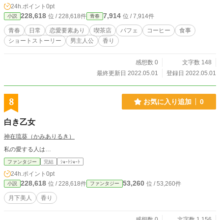
24h.ポイント
0pt
228,618
7,914
位 / 228,618件
位 / 7,914件
小説
青春
青春
日常
恋愛要素あり
喫茶店
パフェ
コーヒー
食事
ショートストーリー
男主人公
香り
感想数 0
文字数 148
最終更新日 2022.05.01
登録日 2022.05.01
8
お気に入り追加
0
白き乙女
神在琉葵（かみありるき）
私の愛する人は…
ファンタジー
完結
ｼｮｰﾄｼｮｰﾄ
24h.ポイント
0pt
228,618
53,260
位 / 228,618件
位 / 53,260件
小説
ファンタジー
月下美人
香り
感想数 0
文字数 1,156