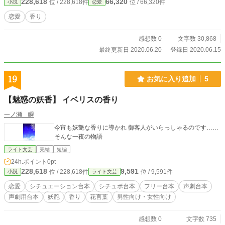
228,618
66,320
位 / 228,618件
位 / 66,320件
小説
恋愛
いポイントだったらしい。 川瀬 ほうか 『香り』を仕事にしてる人だった。 そ
んな人と出会った日から、新しい香りに慣れるまで。 そんな二人の話です。
恋愛
香り
感想数 0
文字数 30,868
最終更新日 2020.06.20
登録日 2020.06.15
19
お気に入り追加
5
【魅惑の妖香】 イベリスの香り
一ノ瀬 瞬
今宵も妖艶な香りに導かれ 御客人がいらっしゃるのです……
そんな一夜の物語
ライト文芸
完結
短編
24h.ポイント
0pt
228,618
9,591
位 / 228,618件
位 / 9,591件
小説
ライト文芸
恋愛
シチュエーション台本
シチュボ台本
フリー台本
声劇台本
声劇用台本
妖艶
香り
花言葉
男性向け・女性向け
感想数 0
文字数 735