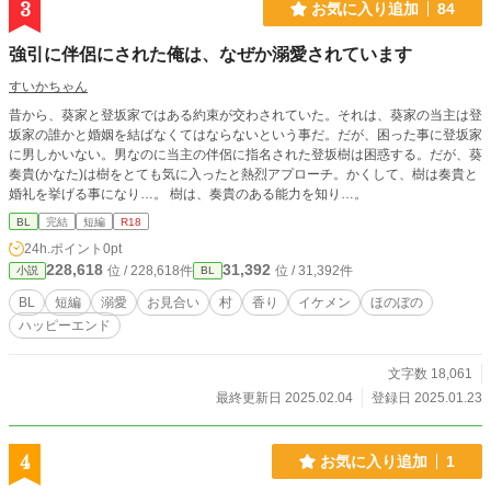
3
お気に入り追加
84
強引に伴侶にされた俺は、なぜか溺愛されています
すいかちゃん
昔から、葵家と登坂家ではある約束が交わされていた。それは、葵家の当主は登
坂家の誰かと婚姻を結ばなくてはならないという事だ。だが、困った事に登坂家
に男しかいない。男なのに当主の伴侶に指名された登坂樹は困惑する。だが、葵
奏貴(かなた)は樹をとても気に入ったと熱烈アプローチ。かくして、樹は奏貴と
婚礼を挙げる事になり…。 樹は、奏貴のある能力を知り…。
BL
完結
短編
R18
24h.ポイント
0pt
228,618
31,392
位 / 228,618件
位 / 31,392件
小説
BL
BL
短編
溺愛
お見合い
村
香り
イケメン
ほのぼの
ハッピーエンド
文字数 18,061
最終更新日 2025.02.04
登録日 2025.01.23
4
お気に入り追加
1