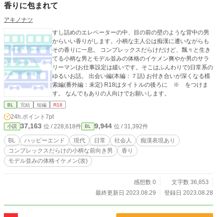
香りに包まれて
アキノナツ
すし詰めのエレベーターの中、目の前の壁のような背中の男
からいい香りがします。小柄な主人公は痴漢に遭いながらも
その香りに一息。 コンプレックスだらけだけど、飄々と生き
てる小柄な男とモデル並みの体格のイケメン爽やか男のサラ
リーマン(お仕事設定は緩いです。そこはふんわりで)日常系の
ゆるいお話。 出会い編(本編：７話) お付き合いが深くなる模
索編(番外編：未定) R18はタイトルの後ろに ※ をつけま
す。 なんでもありの人向けでお願いします。
BL
完結
短編
R18
24h.ポイント
7pt
37,163
9,944
位 / 228,618件
位 / 31,392件
小説
BL
BL
ハッピーエンド
現代
日常
社会人
痴漢表現あり
コンプレックスだらけの小柄な前向き男
香り
モデル並みの体格イケメン(攻)
感想数 0
文字数 36,853
最終更新日 2023.08.29
登録日 2023.08.28