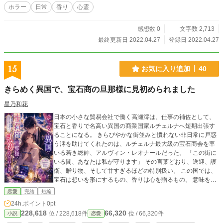
ホラー
日常
香り
心霊
感想数 0
文字数 2,713
最終更新日 2022.04.27
登録日 2022.04.27
15
お気に入り追加
40
きらめく異国で、宝石商の旦那様に見初められました
星乃和花
日本の小さな貿易会社で働く高瀬澪は、仕事の補佐として、
宝石と香りで名高い異国の商業国家ルチェルナへ短期出張す
ることになる。 きらびやかな街並みと慣れない非日常に戸惑
う澪を助けてくれたのは、ルチェルナ最大級の宝石商会を率
いる若き総帥、アルヴィン・レオナールだった。 「この街に
いる間、あなたは私が守ります」 その言葉どおり、送迎、護
衛、贈り物、そして甘すぎるほどの特別扱い。 この国では、
宝石は想いを形にするもの、香りは心を贈るもの。 意味を知
るたび、彼の優しさがただの親切ではないと気づいていく。
恋愛
完結
短編
帰国の日が近づく中、完璧で冷静なはずの宝石商は、澪にだ
24h.ポイント
0pt
け隠しきれない熱を見せ始めて――。 きらめく都で始まる、
228,618
66,320
位 / 228,618件
位 / 66,320件
小説
恋愛
甘々王道・異国ロマンス。 ◇完結済ー本編12話＋終章＋番外