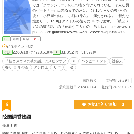
では「クラッシャー」の二つ名を付けられていた。そんな男
のパートナーが出来るまでのお話。 (全10話＋その後) その
後：「小部屋の鍵」「小瓶の行方」「満たされる」「新たな
始まり…」 R18はタイトルの後ろに ※ つけます。 『彼とメ
ガネの彼の話』の『寄添う二人』の「第４話」 https://www.al
phapolis.co.jp/novel/825350246/712855870/episode/80214
78 と 番外編『テーラーの手』 https://www.alphapolis.co.jp/n
BL
完結
短編
R18
ovel/825350246/712855870/episode/8021531 に清水さんが
24h.ポイント
0pt
出てます。
228,618
31,392
位 / 228,618件
位 / 31,392件
小説
BL
『彼とメガネの彼の話』のスピンオフ
BL
ハッピーエンド
社会人
香り
年の差
タチ同士
リバ
一途
感想数 0
文字数 59,794
最終更新日 2024.01.04
登録日 2023.07.26
6
お気に入り追加
3
陸国調香物語
蓬屋 月餅
陸国の農業地域。 その奥地にある一軒の質素な家で彼女は暮らしている。 幼