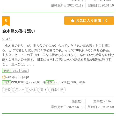
最終更新日 2020.01.19
登録日 2020.01.19
9
お気に入り追加
0
金木犀の香り漂い
シロキ
「⾦⽊犀の⾹り」が、主⼈公の⼼にかけられていた「思い出の蓋」をこじ開け
る。 かつて愛した彼との代々⽊公園での夜、そして20年ぶりの予期せぬ再会。
主人公にとってこの⾹りは、単なる懐かしさではなく、忘れていた感覚を鋭利な
棘となり主人公を刺す。 ⽇常にまぎれて忘れたいた記憶を嗅覚が残酷に呼び起
こし、主人公は、、、。
恋愛
完結
短編
24h.ポイント
0pt
228,618
66,320
位 / 228,618件
位 / 66,320件
小説
恋愛
恋愛
思い出
短編
香り
日常生活
感想数 0
文字数 9,162
最終更新日 2026.06.09
登録日 2026.06.09