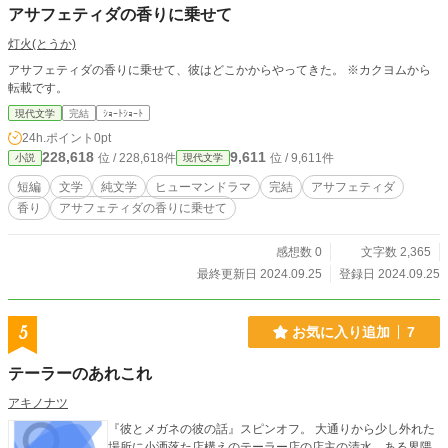
アサフェティダの香りに乗せて
灯火(とうか)
アサフェティダの香りに乗せて、彼はどこかからやってきた。 ※カクヨムから
転載です。
現代文学
完結
ｼｮｰﾄｼｮｰﾄ
24h.ポイント
0pt
228,618
9,611
位 / 228,618件
位 / 9,611件
小説
現代文学
短編
文学
純文学
ヒューマンドラマ
完結
アサフェティダ
香り
アサフェティダの香りに乗せて
感想数 0
文字数 2,365
最終更新日 2024.09.25
登録日 2024.09.25
5
お気に入り追加
7
テーラーのあれこれ
アキノナツ
『彼とメガネの彼の話』スピンオフ。 大通りから少し外れた
場所に小洒落た店構えのテーラー店の店主の清水。ある界隈