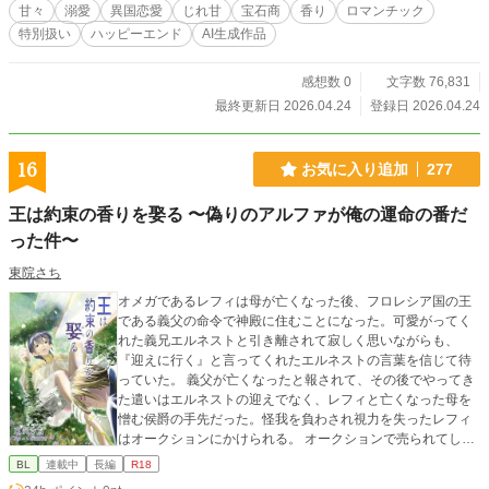
編◇
甘々
溺愛
異国恋愛
じれ甘
宝石商
香り
ロマンチック
特別扱い
ハッピーエンド
AI生成作品
感想数 0
文字数 76,831
最終更新日 2026.04.24
登録日 2026.04.24
16
お気に入り追加
277
王は約束の香りを娶る 〜偽りのアルファが俺の運命の番だ
った件〜
東院さち
オメガであるレフィは母が亡くなった後、フロレシア国の王
である義父の命令で神殿に住むことになった。可愛がってく
れた義兄エルネストと引き離されて寂しく思いながらも、
『迎えに行く』と言ってくれたエルネストの言葉を信じて待
っていた。 義父が亡くなったと報されて、その後でやってき
た遣いはエルネストの迎えでなく、レフィと亡くなった母を
憎む侯爵の手先だった。怪我を負わされ視力を失ったレフィ
はオークションにかけられる。 オークションで売られてしま
ったのか、連れてこられた場所でレフィはアルファであるロ
BL
連載中
長編
R18
ーレルの番にさせられてしまった。身体はアルファであるロ