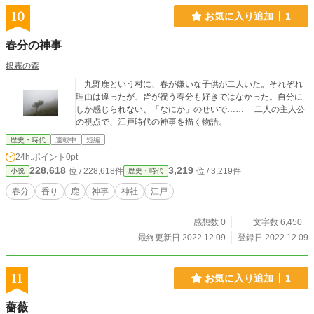
10
お気に入り追加
1
春分の神事
銀霧の森
九野鹿という村に、春が嫌いな子供が二人いた。それぞれ
理由は違ったが、皆が祝う春分も好きではなかった。自分に
しか感じられない、「なにか」のせいで…… 二人の主人公
の視点で、江戸時代の神事を描く物語。
歴史・時代
連載中
短編
24h.ポイント
0pt
228,618
3,219
位 / 228,618件
位 / 3,219件
小説
歴史・時代
春分
香り
鹿
神事
神社
江戸
感想数 0
文字数 6,450
最終更新日 2022.12.09
登録日 2022.12.09
11
お気に入り追加
1
薔薇