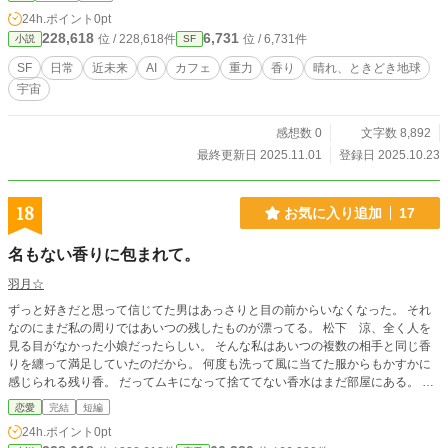
な“香りの仕事”に心を傾けている。 その傍らで、AIのミナが
24h.ポイント
0pt
静かに語り、観察し、時に学び、 人の感情をデータにできな
228,618
6,731
位 / 228,618件
位 / 6,731件
小説
SF
い形で理解しようとしている。 ミナは演算体でありながら、
湯気や音、そして沈黙の中に“心”を見いだしていく。 彼女の
SF
日常
近未来
AI
カフェ
重力
香り
晴れ、ときどき地球
言葉はいつも丁寧で、少しずれていて、 でも確かに“優し
宇宙
さ”を含んでいる。 〈コメット〉には他にも仲間がいる。 不
器用で真っすぐな若手整備士・ジロウ。 通信士として遠くの
声を拾うカナ。 そして地球に残った仲間・アヤメ。 彼らの声
感想数 0
文字数 8,892
や記録が、ときに電波を越えてこのカフェに届く。 ミナはそ
最終更新日 2025.11.01
登録日 2025.10.23
のデータを解き、香りに変換し、 “心の記録”としてカップの
中に再現する。 リクはただ静かに、それを見守りながら一杯
を淹れる。 各話は1話完結。 小さな事件や不具合を通じて、
18
お気に入り追加
17
人とAI、記録と記憶、時間と香り―― それらが少しずつ交わ
り、世界の輪郭を描いていく。 科学と日常、孤独とやさし
名もない香りに包まれて。
さ。 その狭間で“心”が生まれる瞬間を描く、静かな連作短編S
F。 宇宙の片隅のカフェで交わされる何気ない会話が、 未来
羽月☆
を動かす小さな火になるかもしれない。 「晴れ、ときどき地
ずっと好きだと思って信じてた男はあっさりと目の前からいなくなった。 それ
球。」 そんな穏やかな時間を、あなたの心にも。 コーヒーを
なのにまだ私の周りではあいつの残したものが漂ってる。 松下 涼、全く人を
片手に、どうぞゆっくりお過ごしください。
見る目がなかった小娘だったらしい。 そんな私はあいつの複数の相手と同じ香
りを纏って満足していたのだから。 何度も洗って風に当てた服からもかすかに
感じられる残り香。 だってムキになって捨ててない香水はまだ部屋にある。 そ
れもわざわざつけることもあるくらい。 今日もつけてきた。 新しい出会いに連
恋愛
完結
短編
れてきた。 それなのに『似合わない』ってはっきり言われた。 もちろん初対面
24h.ポイント
0pt
の男に。 そんな最悪な感想で始まった出会い。 それは彼にはどうしても許せな