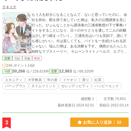
テキイチ
もう人を好きになることなんて、ないと思っていたのに。 会
社を辞め、暇を持て余していた律は、私大の公開講座を見に
行った。ひょんなことから講演者の三浦准教授の下で事務バ
イトをすることになり、日々のやりとりを通して二人の距離
は少しずつ縮まっていく。 三浦先生はいつも笑顔で、誰にで
も感じがいい。今は楽しくても、バイトを一生続けられる訳
じゃない。悩んだ律は、ある決断を下す。 偶然がもたらした
純粋なラブストーリー。 ※ムーンライトノベルズ、エブリス
タでも公開しています。 ※表紙の素敵な絵はコンノ様（@ha
恋愛
完結
長編
R18
sunorenkon）にお願いしました。
24h.ポイント
14pt
30,266
12,963
位 / 228,618件
位 / 66,320件
小説
恋愛
エタニティ
大学教員
年の差
イケオジ
香り
紅茶
バーンアウト
タイムリミット
セレンディピティ
ハッピーエンド
感想数 2
文字数 70,851
最終更新日 2024.02.01
登録日 2022.03.14
2
お気に入り追加
32