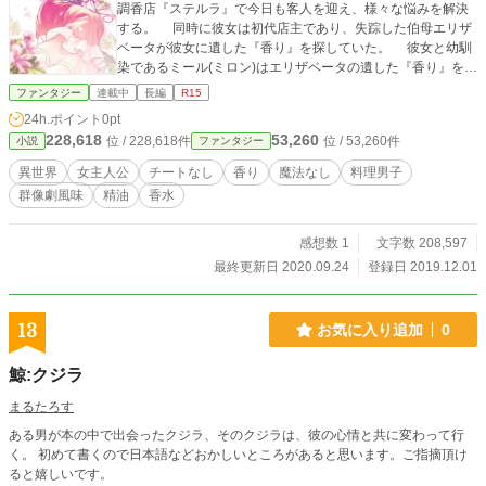
調香店『ステルラ』で今日も客人を迎え、様々な悩みを解決
する。 同時に彼女は初代店主であり、失踪した伯母エリザ
ベータが彼女に遺した『香り』を探していた。 彼女と幼馴
染であるミール(ミロン)はエリザベータの遺した『香り』を見
つけることができるのか。そして、共同生活を送っている彼
ファンタジー
連載中
長編
R15
らの関係に起こる―――― ※作中に出てくる用語については
24h.ポイント
0pt
一部、フィクションですが、アロマの効果・効能、アロマク
228,618
53,260
位 / 228,618件
位 / 53,260件
小説
ファンタジー
ラフトの作成方法・使用方法、エッセンシャルオイルの効
果・使用法などについてはほぼノンフィクションです。 た
異世界
女主人公
チートなし
香り
魔法なし
料理男子
だし、全8章中、6～8章に出てくる使用方法は絶対にマネし
群像劇風味
精油
香水
ないでください。 また、ノンフィクション部分(特に後書き
のレシピや補足説明など)については、主婦の友社『アロマテ
ラピー図鑑』などを参考文献として使用しております(詳しく
感想数 1
文字数 208,597
は後書きにまとめます)。 ※同名タイトルで小説家になろう、
最終更新日 2020.09.24
登録日 2019.12.01
ノベルアップ＋、LINEノベル、にも掲載しております。 ※表
紙イラストはJUNE様に描いていただきました。
13
お気に入り追加
0
鯨:クジラ
まるたろす
ある男が本の中で出会ったクジラ、そのクジラは、彼の心情と共に変わって行
く。 初めて書くので日本語などおかしいところがあると思います。ご指摘頂け
ると嬉しいです。