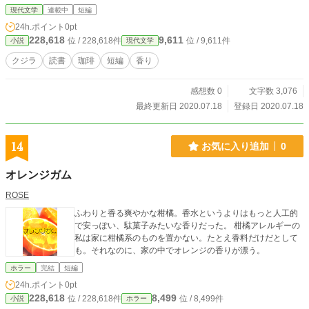
現代文学
連載中
短編
24h.ポイント
0pt
228,618
9,611
位 / 228,618件
位 / 9,611件
小説
現代文学
クジラ
読書
珈琲
短編
香り
感想数 0
文字数 3,076
最終更新日 2020.07.18
登録日 2020.07.18
14
お気に入り追加
0
オレンジガム
ROSE
ふわりと香る爽やかな柑橘。香水というよりはもっと人工的
で安っぽい、駄菓子みたいな香りだった。 柑橘アレルギーの
私は家に柑橘系のものを置かない。たとえ香料だけだとして
も。それなのに、家の中でオレンジの香りが漂う。
ホラー
完結
短編
24h.ポイント
0pt
228,618
8,499
位 / 228,618件
位 / 8,499件
小説
ホラー