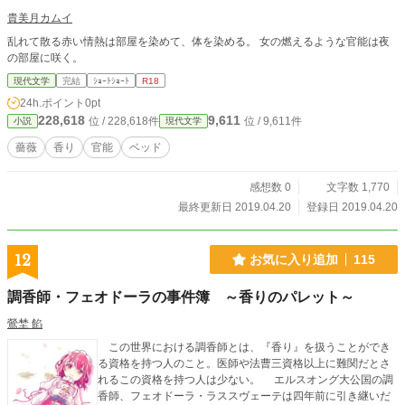
貴美月カムイ
乱れて散る赤い情熱は部屋を染めて、体を染める。 女の燃えるような官能は夜
の部屋に咲く。
現代文学
完結
ｼｮｰﾄｼｮｰﾄ
R18
24h.ポイント
0pt
228,618
9,611
位 / 228,618件
位 / 9,611件
小説
現代文学
薔薇
香り
官能
ベッド
感想数 0
文字数 1,770
最終更新日 2019.04.20
登録日 2019.04.20
12
お気に入り追加
115
調香師・フェオドーラの事件簿 ～香りのパレット～
鶯埜 餡
この世界における調香師とは、『香り』を扱うことができ
る資格を持つ人のこと。医師や法曹三資格以上に難関だとさ
れるこの資格を持つ人は少ない。 エルスオング大公国の調
香師、フェオドーラ・ラススヴェーテは四年前に引き継いだ