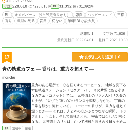
24h.ポイント
0pt
ーレルを受け入れても心は千々に乱れる。そんなレフィにロ
228,618
31,392
位 / 228,618件
位 / 31,392件
小説
BL
ーレルは優しく愛を注ぎ続けるが……。
BL
オメガバース（独自設定有りかも）
恋愛
ハッピーエンド
王様
香り
義理の兄弟
盲目
切ない
第9回BL小説大賞
感想数 1
文字数 71,636
最終更新日 2022.04.01
登録日 2021.10.30
17
お気に入り追加
0
青の軌道カフェ ― 香りは、重力を超えて ―
morichu
重力のある場所で、心を軽くするコーヒーを。 地球を見下ろ
す低軌道ステーション〈セクター7〉。 その片隅にある小さ
なカフェ〈コメット〉では、 元整備士のリクとAIバリスタの
ミナが、 “香り”と“重力”のバランスを調整しながら、 宇宙の
日常を静かに淹れている。 コーヒーの香りが、重力を超えて
漂うとき―― それは、人とAIの心がふとつながる瞬間。 トラ
ブルも、不安も、そして孤独さえも、 宇宙では少しだけ軽く
なる。 元整備士のリクは、かつて機械と向き合う日々を過ご
していた。 今は〈コメット〉の店主として、 整備よりも繊細
SF
連載中
短編