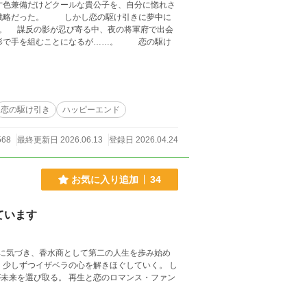
色兼備だけどクールな貴公子を、自分に惚れさ
戦略だった。 しかし恋の駆け引きに夢中に
出会
形で手を組むことになるが……。 恋の駆け
恋の駆け引き
ハッピーエンド
568
最終更新日 2026.06.13
登録日 2026.04.24
お気に入り追加
34
ています
能に気づき、香水商として第二の人生を歩み始め
、少しずつイザベラの心を解きほぐしていく。 し
未来を選び取る。 再生と恋のロマンス・ファン