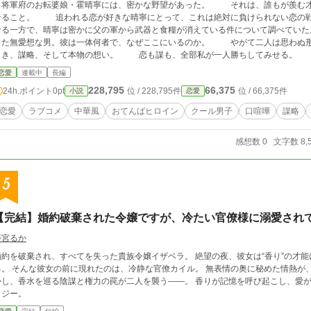
将軍府のお転婆娘・霍晴寧には、密かな野望があった。 それは、誰もが羨む才
せること。 追われる恋が好きな晴寧にとって、これは絶対に負けられない恋の
る一方で、晴寧は密かに父の軍から武器と食糧が消えている件について調べていた。 謀反の影が忍び寄る中、夜の将軍府で
った無愛想な男。彼は一体何者で、なぜここにいるのか。 やがて二人は思わぬ
引き、謀略、そして本物の想い。 恋も謀も、全部私が一人勝ちしてみせる。
恋愛
連載中
長編
228,795
66,375
24h.ポイント
0pt
位 / 228,795件
位 / 66,375件
小説
恋愛
恋愛
ラブコメ
中華風
おてんばヒロイン
クール男子
口喧嘩
謀略
感想数 0
文字数 8,
5
【完結】婚約破棄された令嬢ですが、冷たい官僚様に溺愛され
夢宮るか
婚約を破棄され、すべてを失った貴族令嬢イザベラ。 絶望の夜、彼女は“香り”の才
る。 そんな彼女の前に現れたのは、冷静な官僚カイル。 無表情の奥に秘めた情熱が
かし、香水を巡る陰謀と権力の罠が二人を襲う――。 香りが記憶を呼び起こし、愛が
タジー。