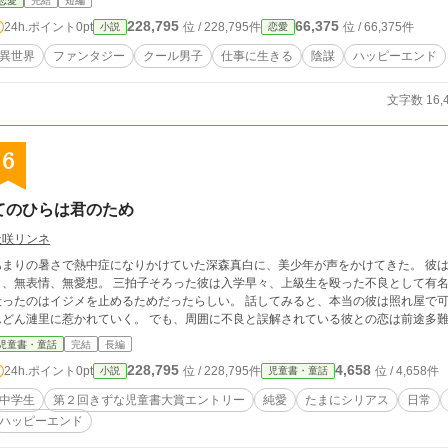
恋愛
完結
短編
228,795
66,375
24h.ポイント
0pt
位 / 228,795件
位 / 66,375件
小説
恋愛
異世界
ファンタジー
クール男子
仕事に生きる
陰謀
ハッピーエンド
文字数 16,
6
てのひらは君のため
天咲リンネ
あまりの暑さで熱中症になりかけていた深森真白に、美少年が声をかけてきた。 彼は
口、無表情、無愛想。 三拍子そろった彼は入学早々、上級生を殴った不良として有名
殴ったのはイジメを止めるためだったらしい。 話してみると、本当の彼は照れ屋で可
んどん漣里に惹かれていく。 でも、周囲に不良と誤解されている彼との恋は前途多
児童書・童話
完結
長編
228,795
4,658
24h.ポイント
0pt
位 / 228,795件
位 / 4,658件
小説
児童書・童話
中学生
第２回きずな児童書大賞エントリー
純愛
たまにシリアス
日常
ハッピーエンド