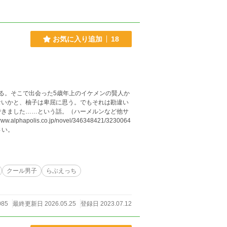
お気に入り追加
18
る。そこで出会った5歳年上のイケメンの賢人か
ないかと、柚子は卑屈に思う。でもそれは勘違い
できました……という話。（ハーメルンなど他サ
さい。
クール男子
らぶえっち
085
最終更新日 2026.05.25
登録日 2023.07.12