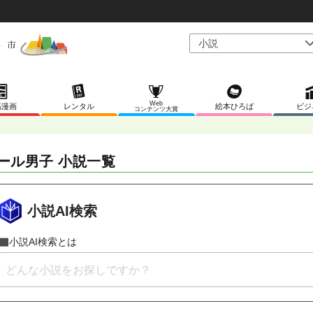
Web
稿漫画
レンタル
絵本ひろば
ビジ
コンテンツ大賞
ール男子 小説一覧
小説AI検索
小説AI検索とは