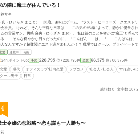
家の隣に魔王が住んでいる！
白鈴サキ
柊 真（ひいらぎ まこと） 28歳。趣味はゲーム。 “ラスト・ヒーローズ・クエス
会社員。 けれど、そんな平穏な日常は――この男の登場によって、静かに侵食されていく。 無表情、冷淡、思考不明
ムの営業マン、勇崎 麻央（ゆうざき まお）。 私は彼のことを密かに“魔王”と呼んでいる。 日中は仕事に追われ、夜は
―― そんな穏やかな日々だったのに。 「こんばん……は」 「……こんばんは」 ……ちょっと待って。 なんで“魔王”が、現実で
なんですか？超難関クエスト過ぎませんか！？ 職場ではクール。プライベートでは、メガネを外してまるで別人。 そんな彼と
ちょっぴり不器用でじれったい日常が、今、始まる。 ゲーム好きOL×不器用すぎる“魔王”系営業マン×頼れるフレンド（！？）の
恋愛
連載中
長編
社会人スローラブコメ、開幕！
228,795
66,375
24h.ポイント
0pt
位 / 228,795件
位 / 66,375件
小説
恋愛
恋愛
現代
オフィスラブ/社内恋愛
ラブコメ
社会人×社会人
すれ違い/
クール男子
日常
感想数 0
文字数 167,
4
策士令嬢の恋戦略〜恋も謀も一人勝ち〜
緑花