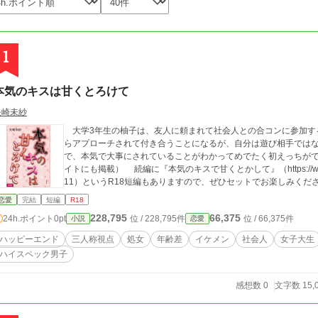
1
本気のキスは甘くとろけて
矢崎未紗
大学3年生の柚子は、友人に頼まれて社会人との合コンに参加す
らアプローチされて付き合うことになるが、自分は遊び相手では
で、本気で大事にされていることがわかってめでたく初えっちが
イトにも掲載） 続編に『本気のキスで甘くとかして』（https://www.alphapolis.co.jp/novel/346348421/3230064
11）というR18短編もありますので、ぜひセットでお楽しみくだ
恋愛
完結
短編
R18
228,795
66,375
24h.ポイント
0pt
位 / 228,795件
位 / 66,375件
小説
恋愛
ハッピーエンド
三人称視点
処女
年齢差
イケメン
社会人
女子大生
ハイスペック男子
感想数 0
文字数 15,