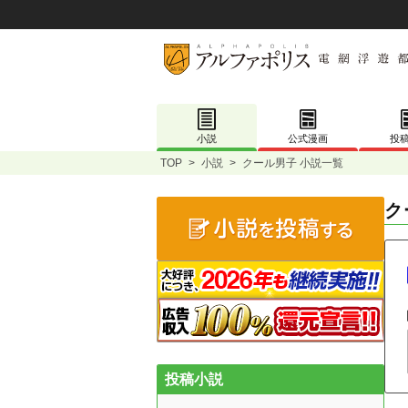
小説
公式漫画
投
TOP
>
小説
>
クール男子 小説一覧
ク
投稿小説