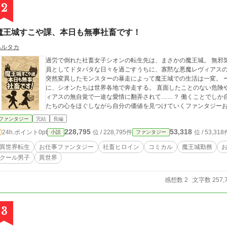
2
魔王城すこや課、本日も無事社畜です！
ハルタカ
過労で倒れた社畜女子シオンの転生先は、まさかの魔王城。 無邪
員としてドタバタな日々を過ごすうちに、寡黙な悪魔レヴィアスの
突然変異したモンスターの暴走によって魔王城での生活は一変。 
に、シオンたちは世界各地で奔走する。 直面したことのない危険や恐怖に立ち向かうシオンは、それを支えるレヴ
ィアスの無自覚で一途な愛情に翻弄されて……？ 働くことでしか自分を認められないシオンが、魔王城で働く魔物
ファンタジー
完結
長編
228,795
53,318
24h.ポイント
0pt
位 / 228,795件
位 / 53,318
小説
ファンタジー
異世界転生
お仕事ファンタジー
社畜ヒロイン
コミカル
魔王城勤務
クール男子
異世界
感想数 2
文字数 257,
3