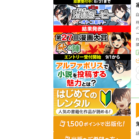
の
ー
れる
隣人
の、