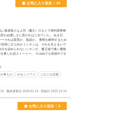
お気に入り追加
34
気に暴虐無人な上司（魔王）のもとで便利屋事務
思わぬ優しさに惹かれはじめていた。 ある日、
ーーそれは変異か、陰謀か。 事態を解明するため
たちの心をほぐしながら自分の価値を見つけていくファンタジーお仕事じれ恋ストーリー。 ※caitaでも投稿中です
件
お仕事もの
ゆるシリアス
じれじれ恋愛
742
最終更新日 2026.01.14
登録日 2025.10.10
お気に入り追加
5