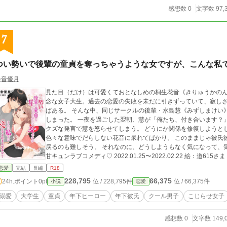
感想数 0
文字数 97,
7
つい勢いで後輩の童貞を奪っちゃうような女ですが、こんな私
春音優月
見た目（だけ）は可愛くておとなしめの桐生花音《きりゅうかの
念な女子大生。過去の恋愛の失敗を未だに引きずっていて、寂し
ばある。 そんな中、同じサークルの後輩・水島慧《みずしまけい》とつい勢いで寝てしまい、彼の初めてを奪って
しまった。 一夜を過ごした翌朝、慧が「俺たち、付き合います？」と言ってくれたけど、花音がしたナチュラルに
クズな発言で慧を怒らせてしまう。 どうにか関係を修復しようとしても、花音は慧を怒らせてばかりだし、慧も
色々な意味でだらしない花音に呆れてばかり。 このままじゃ彼氏
戻るのも難しそう。 それなのに、どうしようもなく気になって、気になって仕方ないんだ———。 ♡こじらせ系の
甘キュンラブコメディ♡ 2022.01.25〜2022.02.22 絵：道615さま
恋愛
完結
長編
R18
228,795
66,375
24h.ポイント
0pt
位 / 228,795件
位 / 66,375件
小説
恋愛
溺愛
大学生
童貞
年下ヒーロー
年下彼氏
クール男子
こじらせ女子
感想数 0
文字数 149,