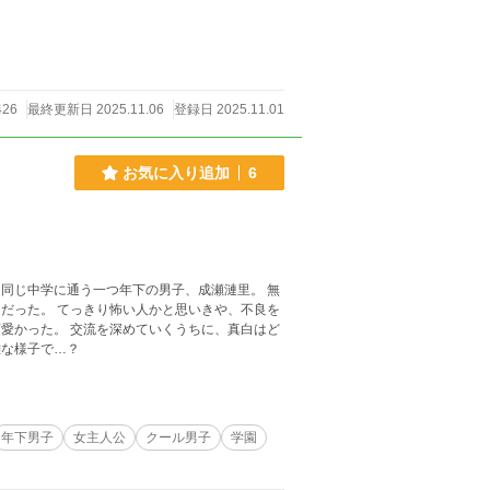
426
最終更新日 2025.11.06
登録日 2025.11.01
お気に入り追加
6
同じ中学に通う一つ年下の男子、成瀬漣里。 無
だった。 てっきり怖い人かと思いきや、不良を
愛かった。 交流を深めていくうちに、真白はど
難な様子で…？
年下男子
女主人公
クール男子
学園