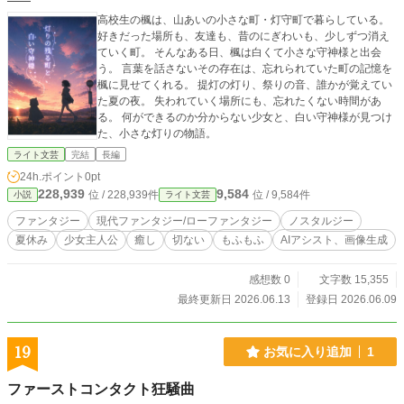
高校生の楓は、山あいの小さな町・灯守町で暮らしている。
好きだった場所も、友達も、昔のにぎわいも、少しずつ消え
ていく町。 そんなある日、楓は白くて小さな守神様と出会
う。 言葉を話さないその存在は、忘れられていた町の記憶を
楓に見せてくれる。 提灯の灯り、祭りの音、誰かが覚えてい
た夏の夜。 失われていく場所にも、忘れたくない時間があ
る。 何ができるのか分からない少女と、白い守神様が見つけ
た、小さな灯りの物語。
ライト文芸
完結
長編
24h.ポイント
0pt
228,939
9,584
位 / 228,939件
位 / 9,584件
小説
ライト文芸
ファンタジー
現代ファンタジー/ローファンタジー
ノスタルジー
夏休み
少女主人公
癒し
切ない
もふもふ
AIアシスト、画像生成
感想数 0
文字数 15,355
最終更新日 2026.06.13
登録日 2026.06.09
19
お気に入り追加
1
ファーストコンタクト狂騒曲