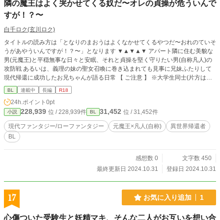
隣の魔王はよく哭かせてくる奴だ〜オレの貞操が危ういんで
すが！？〜
白千ロク(玄川ロク)
タイトルの読み方は「となりのまおうはよくなかせてくるやつだ〜おれのていそ
うがあやういんですが！？〜」となります ▼▲▼▲▼ アパート隣に住む美貌な
男(元魔王)と平穏無事な日々と安眠、それと貞操を堅く守りたい男(自称凡人)の
攻防戦 あるいは、義理の妹の聖女召喚に巻き込まれても見事に兄妹ふたりして
現代帰還に成功したお兄ちゃんが語る日常 【 ご注意 】 ※大学生同士(片方は偽
造大学生ですが) ※身長差・体格差・ヤンデレ/執着/愛が重いは標準装備！ ※
BL
連載中
長編
R18
『第12回BL大賞(小説部門)』用に書き始めました！ 2024.10.31 『第12回BL大
24h.ポイント
0pt
賞(小説部門)』にエントリー(参加)しました！ ※現代ファンタジー風味なので、
228,939
31,452
位 / 228,939件
位 / 31,452件
小説
BL
なにがあってもすべてファンタジーです！ ※女性が出てきます ※更新はまった
りです(不定期かつ予約投稿) Start：2024.10.31/木 End：-----------
現代ファンタジー/ローファンタジー
元魔王×凡人(自称)
異世界帰還者
BL
感想数 0
文字数 450
最終更新日 2024.10.31
登録日 2024.10.31
17
お気に入り追加
1
心傷ついた受験生と妖精マキ、そんな二人がお互いを想い合