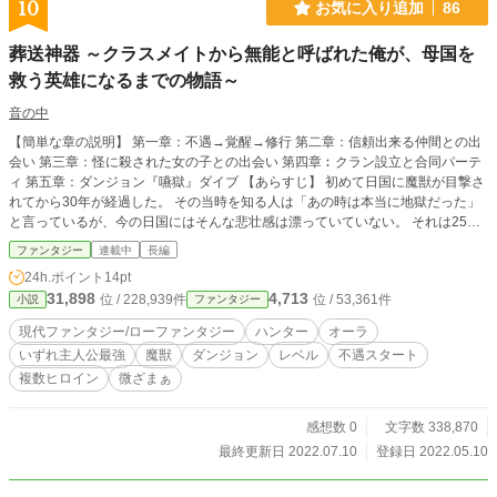
10
お気に入り追加
86
葬送神器 ～クラスメイトから無能と呼ばれた俺が、母国を
救う英雄になるまでの物語～
音の中
【簡単な章の説明】 第一章：不遇→覚醒→修行 第二章：信頼出来る仲間との出
会い 第三章：怪に殺された女の子との出会い 第四章︰クラン設立と合同パーテ
ィ 第五章：ダンジョン『嚥獄』ダイブ 【あらすじ】 初めて日国に魔獣が目撃さ
れてから30年が経過した。 その当時を知る人は「あの時は本当に地獄だった」
と言っているが、今の日国にはそんな悲壮感は漂っていていない。 それは25年
前に設立された『ハンター協会』により、魔獣を狩るハンターという職業が出来
ファンタジー
連載中
長編
たからだ。 ハンターという職業は、15年連続で男女問わず『大人になったらや
24h.ポイント
14pt
りたい職業』のトップを飾るくらい人気で、多くの人たちがハンターに憧れてい
31,898
4,713
位 / 228,939件
位 / 53,361件
小説
ファンタジー
る。 それはこの物語の主人公、神楽詩庵にとっても例外ではなかった。 高校生
になった詩庵は、同じ高校に進んだ幼馴染との楽しい学園生活や、トップランク
現代ファンタジー/ローファンタジー
ハンター
オーラ
のハンターになって活躍できると信じていた。 しかし、現実は―― 中学まで仲
いずれ主人公最強
魔獣
ダンジョン
レベル
不遇スタート
良かった幼馴染からは無視され、パーティを組んだ元メンバーからは無能と呼ば
複数ヒロイン
微ざまぁ
れてしまうように。 更には理不尽な力を持つナニカに殺されて何も達成できな
いまま詩庵は死んでしまった。 これは、神楽詩庵が死んでからトップランクの
ハンターになり、日国を救うまでの物語だ。 ※タグの性描写有りは保険です ※
感想数 0
文字数 338,870
8話目から主人公が覚醒していきます 【注意】 この小説には、死の描写があり
最終更新日 2022.07.10
登録日 2022.05.10
ます。 苦手な方は避けた方が良いかもです……。 苦手な描写が唐突に来るとキ
ツイですもんね……。