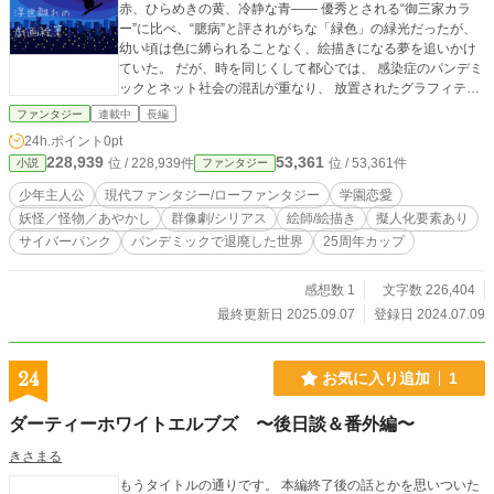
赤、ひらめきの黄、冷静な青―― 優秀とされる“御三家カラ
ー”に比べ、“臆病”と評されがちな「緑色」の緑光だったが、
幼い頃は色に縛られることなく、絵描きになる夢を追いかけ
ていた。 だが、時を同じくして都心では、 感染症のパンデミ
ックとネット社会の混乱が重なり、 放置されたグラフィティ
から“落画鬼（らくがき）”が這い出すようになっていく。 そ
ファンタジー
連載中
長編
の悪鬼に唯一太刀打ちできるのが、魂の色を力に変え、 摩訶
24h.ポイント
0pt
不思議な文房具を武器に戦う――浮夜絵師（うきよえし）。
228,939
53,361
位 / 228,939件
位 / 53,361件
小説
ファンタジー
増え続ける落画鬼。 危険を顧みず戦う絵師たち。 そして、そ
れを“匿名の正義”が誹謗するネット社会。 やがて、夢を失っ
少年主人公
現代ファンタジー/ローファンタジー
学園恋愛
ていた緑光の目に、SNS上の一文が突き刺さる。 「すべての
妖怪／怪物／あやかし
群像劇/シリアス
絵師/絵描き
擬人化要素あり
絵師を処せ」 それは、誰かの正義であり、誰かの終わりを意
サイバーパンク
パンデミックで退廃した世界
25周年カップ
味していた。 ――これは、魂の色に翻弄される少年と、 それ
ぞれの想いを抱えた者たちの“色”が交差する、ひとつの群像
劇。
感想数 1
文字数 226,404
最終更新日 2025.09.07
登録日 2024.07.09
24
お気に入り追加
1
ダーティーホワイトエルブズ 〜後日談＆番外編〜
きさまる
もうタイトルの通りです。 本編終了後の話とかを思いついた