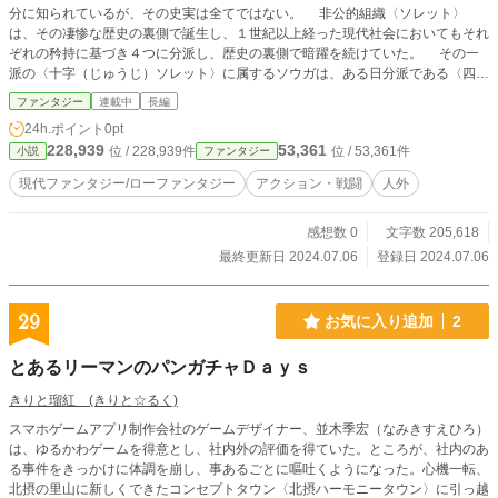
分に知られているが、その史実は全てではない。 非公的組織〈ソレット〉
は、その凄惨な歴史の裏側で誕生し、１世紀以上経った現代社会においてもそれ
ぞれの矜持に基づき４つに分派し、歴史の裏側で暗躍を続けていた。 その一
派の〈十字（じゅうじ）ソレット〉に属するソウガは、ある日分派である〈四宝
（しほう）ソレット〉の一人、ファンショが行方不明となった事を知らされる。
ファンタジー
連載中
長編
人員不足の〈四宝ソレット〉の代わりに、〈十字ソレット〉はファンショの捜
24h.ポイント
0pt
索任務に出る事となったが、ソウガたち〈十字ソレット〉が向かったのは、〈ソ
228,939
53,361
位 / 228,939件
位 / 53,361件
小説
ファンタジー
レット〉の由縁（ゆえん）たる場所、「針子村（はりこむら）」であった。
甦った廃村と、行方不明の仲間。そして、我ら〈ソレット〉の始まり。 歴史
現代ファンタジー/ローファンタジー
アクション・戦闘
人外
の裏で暗躍し続ける者たちを描いた、リアル・ロー・ファンタジー。
感想数 0
文字数 205,618
最終更新日 2024.07.06
登録日 2024.07.06
29
お気に入り追加
2
とあるリーマンのパンガチャＤａｙｓ
きりと瑠紅 (きりと☆るく)
スマホゲームアプリ制作会社のゲームデザイナー、並木季宏（なみきすえひろ）
は、ゆるかわゲームを得意とし、社内外の評価を得ていた。ところが、社内のあ
る事件をきっかけに体調を崩し、事あるごとに嘔吐くようになった。心機一転、
北摂の里山に新しくできたコンセプトタウン〈北摂ハーモニータウン〉に引っ越