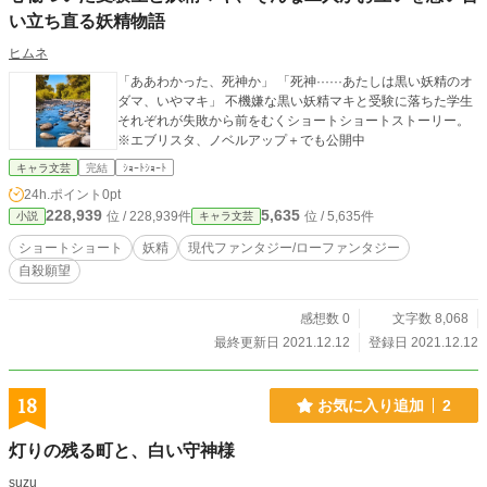
い立ち直る妖精物語
ヒムネ
「ああわかった、死神か」 「死神······あたしは黒い妖精のオ
ダマ、いやマキ」 不機嫌な黒い妖精マキと受験に落ちた学生
それぞれが失敗から前をむくショートショートストーリー。
※エブリスタ、ノベルアップ＋でも公開中
キャラ文芸
完結
ｼｮｰﾄｼｮｰﾄ
24h.ポイント
0pt
228,939
5,635
位 / 228,939件
位 / 5,635件
小説
キャラ文芸
ショートショート
妖精
現代ファンタジー/ローファンタジー
自殺願望
感想数 0
文字数 8,068
最終更新日 2021.12.12
登録日 2021.12.12
18
お気に入り追加
2
灯りの残る町と、白い守神様
suzu