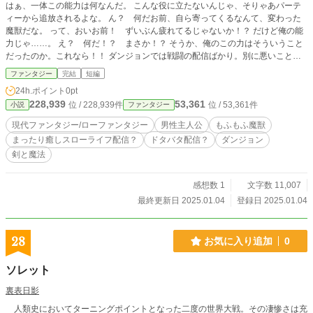
はぁ、一体この能力は何なんだ。 こんな役に立たないんじゃ、そりゃあパーテ
ィーから追放されるよな。 ん？ 何だお前、自ら寄ってくるなんて、変わった
魔獣だな。 って、おいお前！ ずいぶん疲れてるじゃないか！？ だけど俺の能
力じゃ……。 え？ 何だ！？ まさか！？ そうか、俺のこの力はそういうこと
だったのか。これなら！！ ダンジョンでは戦闘の配信ばかり。別に悪いことじ
ゃいけれど、だけど戦闘後の魔獣達は？ 魔獣達だって人同様疲れるんだ。 だか
ファンタジー
完結
短編
ら俺は、授かったこの力を使って戦闘後の魔獣達を。いやいや共に暮らしている
24h.ポイント
0pt
魔獣達 が、まったりゆっくり暮らせるように、魔獣専用もふもふスローライフ
228,939
53,361
位 / 228,939件
位 / 53,361件
小説
ファンタジー
配信を始めよう！！ ＝＝＝＝＝＝＝＝＝＝＝＝＝＝＝＝＝＝＝＝
＝＝＝＝＝＝＝ お読みいただきありがとうございます。 こちらの短編、ただい
現代ファンタジー/ローファンタジー
男性主人公
もふもふ魔獣
ま掲載しております、 『ダンジョンの戦闘配信？ いやいや魔獣達のための癒
まったり癒しスローライフ配信？
ドタバタ配信？
ダンジョン
しスローライフ配信です！！』 本編の前日談となっております。 本編もよろし
剣と魔法
くお願いします。
感想数 1
文字数 11,007
最終更新日 2025.01.04
登録日 2025.01.04
28
お気に入り追加
0
ソレット
裏表日影
人類史においてターニングポイントとなった二度の世界大戦。その凄惨さは充