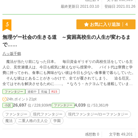
最終更新日 2021.03.10
登録日 2021.01.26
5
お気に入り追加
4
無理ゲー社会の生きる道 ～貧困高校生の人生が変わるま
で……
八ッ坂千鶴
魔法が当たり前になった日本。 毎日資金ギリギリの高校生活をしている主
人公、見世瀬優人は、今日も眠気に耐えながら授業中。 バイト代は寮費と学
費に持ってかれ、食事にも興味がない彼は今日も少ない食事量で暮らしていた。
そんな彼はとあることがきっかけで、全てが覆されてしまう。 迫る厄災。
全てはそれを解決させるために……。 ＊なろう・カクヨムでも連載しています
＊旧版はネオページにて掲載しています
ファンタジー
連載中
長編
R15
24h.ポイント
21pt
26,697
4,039
位 / 228,939件
位 / 53,361件
小説
ファンタジー
ファンタジー
現代ファンタジー
現代ファンタジー/ローファンタジー
魔法
二重人格の主人公
学園
感想数 0
文字数 49,201