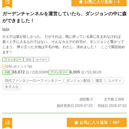
12
お気に入り追加
4
ってんだか……」 モンスターだったもの達の残骸のそばでため息を吐き、黙
って立ち去る美琴。 「大型モンスターのスタンピードを、たった一人で全部倒
ガーデンチャンネルを運営していたら、ダンジョンの中に森
した！？」 「なんだよあの雷撃！？ 消し炭どころか消滅しちゃってんじゃ
ん！？」 「あの女の子、一体何者！？」 一方で、助けられた三人組は登録者
ができました！
数が70万人いる大人気チャンネルを運営する攻略系配信者であり、安定して強
tada
いモンスターを相手に戦える実力者達だった。 そんな三人組でも逃げるしか
できなかったモンスターの軍勢、スタンピードを蹂躙という表現以外つけられな
カエデは庭が欲しかった。 だがそれは、既に持っている家に生まれなければ
いほど一方的に倒した美琴の姿は、ばっちりとその配信と、美琴が切り忘れた自
易々と手に入るものではない。 そんなカエデの自宅が、ダンジョンと繋がって
分の配信に映っていた。 「消えたと思ったらモンスターが細切れに！？」 「な
しまう。 降り立った大地は不毛の地。 わたし、決めました！ ここで園芸始め
んだ今の動き！？ というかこの雷は何！？」 「この子は一体なんなんだ！
ます！
特定班はまだか！」 モンスターの軍勢を一方的に蹂躙するその配信の切り抜
ファンタジー
完結
ｼｮｰﾄｼｮｰﾄ
きは瞬く間に拡散されていき、美琴がぐっすりとベッドの上で眠っている間にバ
ズりにバズりまくっていき、朝起きたら『雷神少女』という名前と共に伝説とな
24h.ポイント
7pt
っていたのだった。 ※小説家になろうとカクヨムにも掲載しています
38,872
6,005
位 / 228,939件
位 / 53,361件
小説
ファンタジー
現代ファンタジー/ローファンタジー
ダンジョン配信
園芸
コメディ
女主人公
感想数 0
文字数 2,989
最終更新日 2026.07.02
登録日 2026.07.02
13
お気に入り追加
497