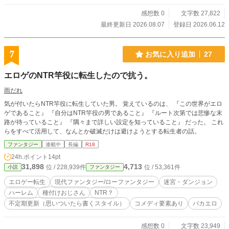
感想数 0
文字数 27,822
最終更新日 2026.08.07
登録日 2026.06.12
7
お気に入り追加
27
エロゲのNTR竿役に転生したので抗う。
雨だれ
気が付いたらNTR竿役に転生していた男。 覚えているのは、 『この世界がエロ
ゲであること』 『自分はNTR竿役の男であること』 『ルート次第では悲惨な末
路が待っていること』 『隅々まで詳しい設定を知っていること』 だった。 これ
らをすべて活用して、なんとか破滅だけは避けようとする転生者の話。
ファンタジー
連載中
長編
R18
24h.ポイント
14pt
31,898
4,713
位 / 228,939件
位 / 53,361件
小説
ファンタジー
エロゲー転生
現代ファンタジー/ローファンタジー
迷宮・ダンジョン
ハーレム
種付けおじさん
NTR？
不定期更新（思いついたら書くスタイル）
コメディ要素あり
バカエロ
感想数 0
文字数 23,949