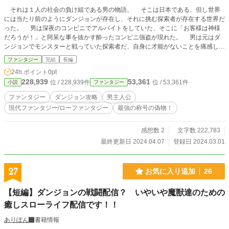
それは１人の社会の負け組である男の物語。 そこは日本である、但し世界
には当たり前のようにダンジョンが存在し、それに挑む探索者が存在する世界だ
った。 男は深夜のコンビニでアルバイトをしていた、そこに「お客様は神様
だろうが！」と阿呆な事を抜かす酔ったコンビニ強盗が現れた。 男は元はダ
ンジョンでモンスターと戦っていた探索者だ、自身に才能がないことを痛感し探
索者から足を洗った過去があった。 そんな事は知らないで、男にナイフ１本
ファンタジー
完結
長編
で挑む四十過ぎのハゲオヤジはコンビニの奥に店の売り上げ金があると言われて
24h.ポイント
0pt
奥に連れて行かれしばきまわされてしまった。男の勝利である。 しかしそこ
228,939
53,361
位 / 228,939件
位 / 53,361件
小説
ファンタジー
で一つの奇跡が起こる、なんと神を自称する者を倒した男は称号『神殺し
（偽）』を手に入れてしまったのだ。 偽物とは言え、その称号をセットする
ファンタジー
ダンジョン攻略
男主人公
事で得られるステータス補正は圧倒的だった、男は一瞬にして最強になったので
現代ファンタジー/ローファンタジー
最強の称号の偽物！
ある。 これはそんな最強となった男がその力を使い、ダンジョンでパパッと
稼いでその金を使い地上でのんびりスローライフを過ごす……事を目指すのだが
世の中そんなに甘くないかもな物語。
感想数 2
文字数 222,783
最終更新日 2024.04.07
登録日 2024.03.01
27
お気に入り追加
26
【短編】ダンジョンの戦闘配信？ いやいや魔獣達のための
癒しスローライフ配信です！！
ありぽん
書籍情報