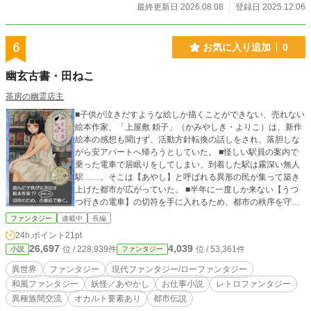
最終更新日 2026.08.08
登録日 2025.12.06
6
お気に入り追加
0
幽玄古書・田ねこ
茶房の幽霊店主
■子供が泣きだすような絵しか描くことができない、売れない
絵本作家、「上屋敷 頼子」（かみやしき・よりこ）は、新作
絵本の感想も聞けず、活動方針転換の話しをされ、落胆しな
がら安アパートへ帰ろうとしていた。 ■怪しい駅員の案内で
乗った電車で居眠りをしてしまい、到着した駅は霧深い無人
駅……。そこは【あやし】と呼ばれる異形の民が集って築き
上げた都市が広がっていた。 ■半年に一度しか来ない【うつ
つ行きの電車】の切符を手に入れるため、都市の秩序を守
る“もふもふ様”の紹介で、「頼子」は街外れの「虎谷 弥栄」
ファンタジー
連載中
長編
（とらや・いやさか）が営む【幽玄古書・田ねこ】で働きは
24h.ポイント
21pt
じめる。 ■都市伝説・異聞☆レトロチック・ローファンタジ
26,697
4,039
位 / 228,939件
位 / 53,361件
小説
ファンタジー
ー☆
異世界
ファンタジー
現代ファンタジー/ローファンタジー
和風ファンタジー
妖怪／あやかし
お仕事小説
レトロファンタジー
異種族間交流
オカルト要素あり
都市伝説