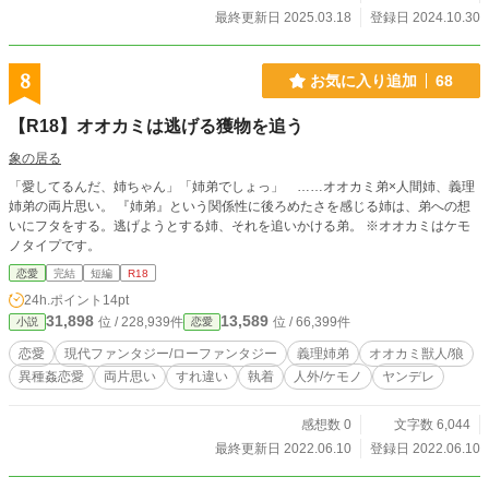
最終更新日 2025.03.18
登録日 2024.10.30
8
お気に入り追加
68
【R18】オオカミは逃げる獲物を追う
象の居る
「愛してるんだ、姉ちゃん」「姉弟でしょっ」 ……オオカミ弟×人間姉、義理
姉弟の両片思い。 『姉弟』という関係性に後ろめたさを感じる姉は、弟への想
いにフタをする。逃げようとする姉、それを追いかける弟。 ※オオカミはケモ
ノタイプです。
恋愛
完結
短編
R18
24h.ポイント
14pt
31,898
13,589
位 / 228,939件
位 / 66,399件
小説
恋愛
恋愛
現代ファンタジー/ローファンタジー
義理姉弟
オオカミ獣人/狼
異種姦恋愛
両片思い
すれ違い
執着
人外/ケモノ
ヤンデレ
感想数 0
文字数 6,044
最終更新日 2022.06.10
登録日 2022.06.10