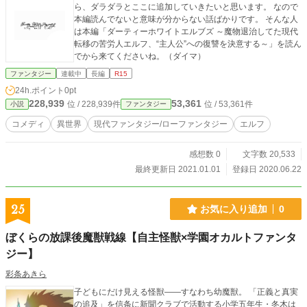
ら、ダラダラとここに追加していきたいと思います。 なので
本編読んでないと意味が分からない話ばかりです。 そんな人
は本編「ダーティーホワイトエルブズ ～魔物退治してた現代
転移の苦労人エルフ、“主人公”への復讐を決意する～」を読ん
でから来てくださいね。（ダイマ）
ファンタジー
連載中
長編
R15
24h.ポイント
0pt
228,939
53,361
位 / 228,939件
位 / 53,361件
小説
ファンタジー
コメディ
異世界
現代ファンタジー/ローファンタジー
エルフ
感想数 0
文字数 20,533
最終更新日 2021.01.01
登録日 2020.06.22
25
お気に入り追加
0
ぼくらの放課後魔獣戦線【自主怪獣×学園オカルトファンタ
ジー】
彩条あきら
子どもにだけ見える怪獣――すなわち幼魔獣。 「正義と真実
の追及」を信条に新聞クラブで活動する小学五年生・冬木は