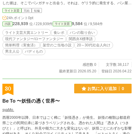
した彼は、そこでパンガチャと出会う。それは、ゲリラ的に発生する、パン屋の
売れ残りのパンを野生動物と奪い合う、過激な里山の行事だった。慈愛に満ちた
ライト文芸
完結
短編
上司・大牟田と即席バディを組んで参加した季宏は、それにすっかりはまってし
24h.ポイント
0pt
まい、在宅勤務の傍ら「とあるリーマンのパンガチャＤays」というブログを立
228,939
9,584
位 / 228,939件
位 / 9,584件
小説
ライト文芸
ち上げ、その様子を仲間内で発信するようになった。（5/20 完結）
ライト文芸大賞エントリー
食レポ
パンの取り合い
現代ファンタジー/ローファンタジー
関西弁X標準語
簡単料理（実食済）
架空のご当地小説
20～30代社会人向け
男主人公
バディもの
感想数 0
文字数 38,117
最終更新日 2026.05.20
登録日 2026.04.22
30
お気に入り追加
0
Be To 〜妖怪の憑く世界〜
syaMo.
西暦2000年以降、日本ではごく稀に「妖怪憑き」が発生。 妖怪の種類は都道府
県ごとの民間伝承に基づきラベリングされる。 憑かれた人間は「憑き人（つき
びと）」と呼ばれ、外見や能力に大きな変化はないが、妖怪ごとにわずかな影響
や癖がある。 そんな社会でマイノリティとして生きる、 「べとべとさん」達の