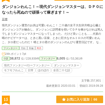
ダンジョンわんこ！～現代ダンジョンマスターは、ＤＰ０に
なったら死ぬので頑張って稼ぎます！～
豆狸
現代ダンジョン運営のお供は可愛いわんこ！ 二十歳の女子大生卯月晴は心臓と
ダンジョンコアが融合し、ダンジョンに訪問者を招いてＤＰを稼がなければ死ん
でしまうダンジョンマスターになってしまった。 だけど良いことも……犬派の
晴のナビゲーターは、ときに黒い豆柴、ときに巨大なオルトロスの可愛いわん
こ、タロ君だったのだ！ 晴とタロ君のダンジョンのんびり運営日記です。 なろ
う様でも公開中です。 サブタイトル頭に※がついているときがタロ君視点で
ファンタジー
完結
長編
R15
す。 計算や数字がおかしいところは、ちょこちょこ直してます。お話に影響は
24h.ポイント
7pt
ありません。 冬人君が九月生まれになっていたところ訂正しました。
38,872
6,005
位 / 228,939件
位 / 53,361件
小説
ファンタジー
現代ファンタジー/ローファンタジー
ダンジョンマスター
モフモフわんこ
日常
ほのぼの
全百二十七話
文字数 257,801
最終更新日 2020.03.01
登録日 2019.09.28
15
お気に入り追加
66