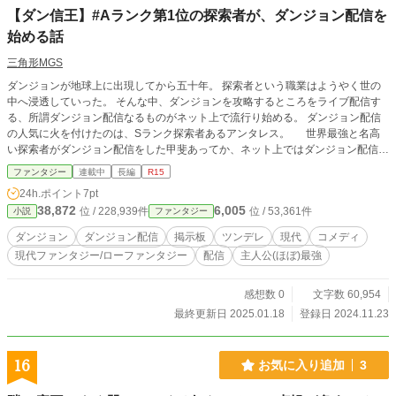
【ダン信王】#Aランク第1位の探索者が、ダンジョン配信を
始める話
三角形MGS
ダンジョンが地球上に出現してから五十年。 探索者という職業はようやく世の
中へ浸透していった。 そんな中、ダンジョンを攻略するところをライブ配信す
る、所謂ダンジョン配信なるものがネット上で流行り始める。 ダンジョン配信
の人気に火を付けたのは、Sランク探索者あるアンタレス。 世界最強と名高
い探索者がダンジョン配信をした甲斐あってか、ネット上ではダンジョン配信ブ
ームが来ていた。 それを知った世界最強が気に食わないAランク探索者のクロ。
ファンタジー
連載中
長編
R15
彼は世界最強を越えるべく、ダンジョン配信を始めることにするのだった。 ※
24h.ポイント
7pt
全然フィクション
38,872
6,005
位 / 228,939件
位 / 53,361件
小説
ファンタジー
ダンジョン
ダンジョン配信
掲示板
ツンデレ
現代
コメディ
現代ファンタジー/ローファンタジー
配信
主人公(ほぼ)最強
感想数 0
文字数 60,954
最終更新日 2025.01.18
登録日 2024.11.23
16
お気に入り追加
3