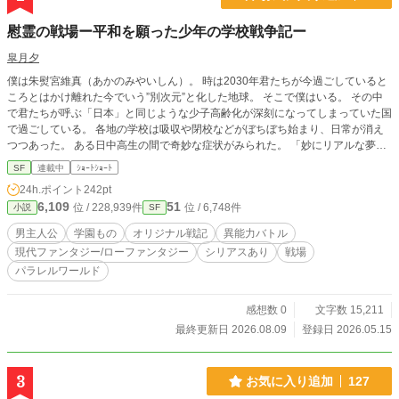
慰霊の戦場ー平和を願った少年の学校戦争記ー
皐月夕
僕は朱熨宮維真（あかのみやいしん）。 時は2030年君たちが今過ごしていると
ころとはかけ離れた今でいう”別次元”と化した地球。 そこで僕はいる。 その中
で君たちが呼ぶ「日本」と同じような少子高齢化が深刻になってしまっていた国
で過ごしている。 各地の学校は吸収や閉校などがぼちぼち始まり、日常が消え
つつあった。 ある日中高生の間で奇妙な症状がみられた。 「妙にリアルな夢を
見る」「自分の体の変化」「幻覚が見える」―― そこで、数日後偉人の魂が自
SF
連載中
ｼｮｰﾄｼｮｰﾄ
分の中に憑依していることが知らされた。 日本ではこの「憑霊病」という病を
24h.ポイント
242pt
起こした満17歳以下であるため、世間はまた子供が減るのかとますます混沌な
6,109
51
位 / 228,939件
位 / 6,748件
小説
SF
気配に包まれていた。だが教師たちは違う。教師たちはそれをいいことにとある
ことに活用した。 それは、”武力による学校吸収”学校の生存をかけ、また教師と
男主人公
学園もの
オリジナル戦記
異能力バトル
いう立場で安定した給料下の中で働き続けるためという何とも醜い考えだった。
現代ファンタジー/ローファンタジー
シリアスあり
戦場
そんな世の中に僕は「憑霊病」を発症。 そして医師に告げられたのは――井伊
パラレルワールド
直正の魂が僕についている事実だった。 僕は平和を望むかこの学校のために戦
うかこの道を選ぶのか。――憑霊の戦場のただ中にある。
感想数 0
文字数 15,211
最終更新日 2026.08.09
登録日 2026.05.15
3
お気に入り追加
127