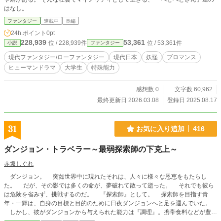
はなし。
ファンタジー
連載中
長編
24h.ポイント
0pt
228,939
53,361
位 / 228,939件
位 / 53,361件
小説
ファンタジー
現代ファンタジー/ローファンタジー
現代日本
妖怪
ブロマンス
ヒューマンドラマ
大学生
特殊能力
感想数 0
文字数 60,962
最終更新日 2026.03.08
登録日 2025.08.17
31
お気に入り追加
416
ダンジョン・トラベラー～最弱探索師の下克上～
赤坂しぐれ
ダンジョン。 突如世界中に現れたそれは、人々に様々な恩恵をもたらし
た。 だが、その影では多くの命が、夢破れて散って逝った。 それでも彼ら
は危険を省みず、挑戦するのだ。 『探索師』として。 探索師を目指す青
年・一輝は、自身の目標と目的のために日夜ダンジョンへと足を運んでいた。
しかし、彼がダンジョンから与えられた能力は『調理』。携帯食料などが豊富