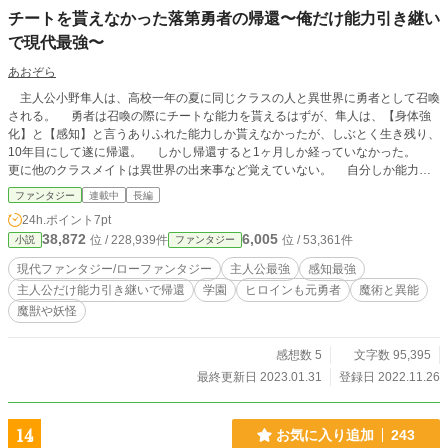
チートを貰えなかった落第勇者の帰還〜俺だけ能力引き継い
で現代最強〜
あおぞら
主人公小野隼人は、高校一年の夏に同じクラスの人と異世界に勇者として召喚
される。 勇者は召喚の際にチートな能力を貰えるはずが、隼人は、【身体強
化】と【感知】と言うありふれた能力しか貰えなかったが、しぶとく生き残り、
10年目にして遂に帰還。 しかし帰還すると1ヶ月しか経っていなかった。
更に他のクラスメイトは異世界の出来事など覚えていない。 自分しか能力を
持っていないことに気付いた隼人は、この力は隠して生きていくことを誓うが、
ファンタジー
連載中
長編
いつの間にかこの世界の裏側に巻き込まれていく。 これは異世界で落ちこぼれ
24h.ポイント
7pt
勇者だった隼人が、元の世界の引き継いだ能力を使って降り掛かる厄介ごとを払
38,872
6,005
位 / 228,939件
位 / 53,361件
小説
ファンタジー
い除ける物語。
現代ファンタジー/ローファンタジー
主人公最強
感知最強
主人公だけ能力引き継いで帰還
学園
ヒロインも元勇者
魔術と異能
魔獣や妖怪
感想数 5
文字数 95,395
最終更新日 2023.01.31
登録日 2022.11.26
14
お気に入り追加
243