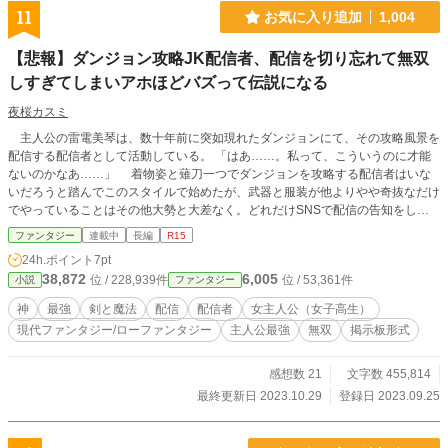
11
お気に入り追加
1,004
【悲報】ダンジョン攻略JK配信者、配信を切り忘れて無双
しすぎてしまいアホほどバズって伝説になる
夜桜カスミ
主人公の雷電美琴は、数十年前に突如現れたダンジョンにて、その攻略風景を
配信する配信者として活動している。 「はあ……。私って、こういうのに才能
ないのかなあ……」 着物姿と薙刀一つでダンジョンを攻略する配信者はいな
いだろうと踏んでこのスタイルで始めたが、武器と服装が他よりやや奇抜なだけ
でやっていることはその他大勢と大差なく。どれだけSNSで配信の告知をして
も、サムネイルを凝っても観にきてくれる視聴者の数は常に一桁にとどまってい
ファンタジー
連載中
長編
R15
た。 そんなある日、いつも通りダンジョンに潜ってモンスターを薙刀一つで
24h.ポイント
7pt
バッサバッサ薙ぎ倒していく配信をして、いつも通り同時接続者は一人からゼロ
38,872
6,005
位 / 228,939件
位 / 53,361件
小説
ファンタジー
のまま過ごし、心が折れかけたので早めに切り上げて家に戻ろうと配信を終わら
せる準備をした。 その時、ダンジョンに潜って探索する探索者の三人組パー
神
最強
剣と魔法
配信
配信者
女主人公（女子高生）
ティが、大型モンスターの軍勢に襲われているのを目撃した。 「逃げろ！ ス
現代ファンタジー/ローファンタジー
主人公最強
無双
掲示板形式
タンピードだ！」 「どいて。今、私、とってもむしゃくしゃしているの」 ど
れだけ頑張っても増えない同時接続者数にチャンネル登録。ネットで徹底的に調
べて人目を引くようなサムネイルにしても効果はなかった。 必死に頑張って
感想数 21
文字数 455,814
も伸びず、一ヶ月ぶりに送られたコメントに批判されて、ストレスはマッハで溜
最終更新日 2023.10.29
登録日 2023.09.25
まっていた。 ゆえに、美琴はモンスターに八つ当たりしてしまう。それはも
う一方的に、蹂躙という言葉がぴったりなほど徹底的に薙ぎ倒していった。
「はあ、こんな八つ当たりしたって、再生数も登録者も伸びやしないのに。何や