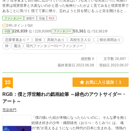
失う 目を覚まし目の前に広がっていた光景はいつも見ている光景だった 死後の
世界は現実世界と大差ないのかと思った祐伸だったがよく見てみると現実世界で
あることに気づく 慌てて家に帰り、忘れようと目を閉じる ふと目を開けると自
分とそっくりの顔が覗き込んでいた しかしよく見ると髪が白髪で右目に眼帯を
ファンタジー
連載中
長編
R15
していた。でもそれ以外の顔のパーツや身長、骨格は自分であった 祐伸は理解
24h.ポイント
0pt
が出来ず呆然としていると自分(仮)は自らを神と名乗った
228,939
53,361
位 / 228,939件
位 / 53,361件
小説
ファンタジー
恋愛要素あり？
居候
異能力あり
高校生主人公
ご都合展開あり
神
魔法
現代ファンタジー/ローファンタジー
感想数 0
文字数 26,697
最終更新日 2023.06.08
登録日 2023.06.07
23
お気に入り追加
1
RGB：僕と浮世離れの戯画絵筆 ～緑色のアウトサイダー・
アート～
雪染衛門
「僕の描いた絵が本物になったらいいのに」 そんな夢を抱く
絵描き好きの少年・織部緑光（おりべ・ろくみつ）は、 魂
の“色”が見えるようになった時代の日本に生まれる。 情熱の