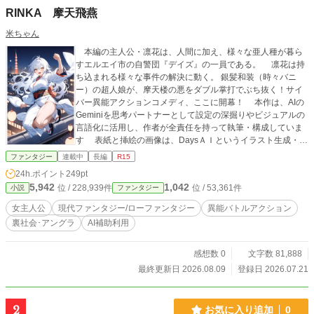
RINKA 摩天飛燕
米ちゃん
本編の主人公・凛花は、人間に加え、様々な亜人種が暮ら
すエルエイ市の自警団『デイズ』の一員である。 凛花は持
ち込まれる様々な事件の解決に動く。 銀髪和装（時々バニ
ー）の超人娘が、摩天楼の悪をダブル掌打でぶち抜く！サイ
バー異能アクションコメディ、ここに開幕！ 本作は、AIの
Geminiを思考パートナーとして設定の深掘りやビジュアルの
言語化に活用し、作者が全責任を持って執筆・構成していま
す 表紙と挿絵の画像は、DaysＡＩというイラスト生成・投
稿・チャットが楽しめるアプリで作成し、Geminiも活用して
ファンタジー
連載中
長編
R15
います。 この物語は、法律・法令に反する行為を容認・
24h.ポイント
249pt
推奨するものではありません。
5,942
1,042
位 / 228,939件
位 / 53,361件
小説
ファンタジー
女主人公
現代ファンタジー/ローファンタジー
異能バトルアクション
裏社会･アングラ
AI補助利用
感想数 0
文字数 81,888
最終更新日 2026.08.09
登録日 2026.07.21
2
お気に入り追加
0