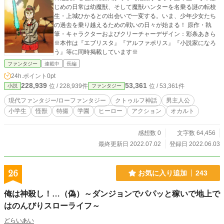
じめの日常は幼魔獣、そして魔獣ハンターを名乗る謎の転校
生・上城ひかるとの出会いで一変する。いま、少年少女たち
の過去を乗り越えるための戦いの日々が始まる！ 原作・執
筆・キャラクターおよびクリーチャーデザイン：彩条あきら
※本作は『エブリスタ』『アルファポリス』『小説家になろ
う』等に同時掲載しています※
ファンタジー
連載中
長編
24h.ポイント
0pt
228,939
53,361
位 / 228,939件
位 / 53,361件
小説
ファンタジー
現代ファンタジー/ローファンタジー
クトゥルフ神話
男主人公
小学生
怪獣
特撮
学園
ヒーロー
アクション
オカルト
感想数 0
文字数 64,456
最終更新日 2022.07.02
登録日 2022.06.03
26
お気に入り追加
243
俺は神殺し！…（偽）～ダンジョンでパパッと稼いで地上で
はのんびりスローライフ～
どらいあい