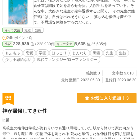
これは、桜が見せた儚くも大切な淡い夢物語。 高校二年の佐
倉優衣は階段で足を滑らせ骨折。入院生活を送っている。そ
んな中、大好きな先生が定年退職すると聞く。 その先生の離
任式には、自分は出れそうにない。 落ち込む優衣は夢の中
で、不思議な体験をするのだった。
キャラ文芸
完結
短編
24h.ポイント
0pt
228,939
5,635
位 / 228,939件
位 / 5,635件
小説
キャラ文芸
もふもふ
恋愛
学園
ほっこり
じんわり
黒猫
先生
生徒
少し不思議な話
現代ファンタジー/ローファンタジー
感想数 0
文字数 9,618
最終更新日 2023.06.30
登録日 2023.06.30
22
お気に入り追加
3
神が居候してきた件
in鬱
高校生の祐伸は学校が終わりいつも通り帰宅していた 駅から降りて家に向かう
最中、通り魔に遭い刃物で体を刺される 死ぬと確信した祐伸は目を閉じ意識を