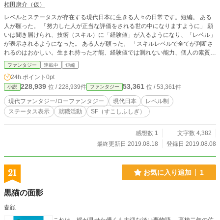
相田康介（仮）
レベルとステータスが存在する現代日本に生きる人々の日常です。短編。 ある
人が願った。 「努力した人が正当な評価をされる世の中になりますように」 願
いは聞き届けられ、技術（スキル）に「経験値」が入るようになり、「レベル」
が表示されるようになった。 ある人が願った。 「スキルレベルで全てが判断さ
れるのはおかしい。生まれ持った才能、経験値では測れない能力、個人の素質、
性格がもっと尊重される世界であるべきだ」 願いは聞き届けられ、世界中の
ファンタジー
連載中
短編
人々が互いに「ステータス」を見られるようになった。 こうして世界は「レベ
24h.ポイント
0pt
ルとステータスが存在する世界」へと変貌した。
228,939
53,361
位 / 228,939件
位 / 53,361件
小説
ファンタジー
現代ファンタジー/ローファンタジー
現代日本
レベル制
ステータス表示
就職活動
SF（すこしふしぎ）
感想数 1
文字数 4,382
最終更新日 2019.08.18
登録日 2019.08.08
21
お気に入り追加
1
黒猫の面影
春顔