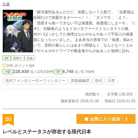
九束
「銀河連邦あるんだけど、加盟しない？人類で」 「合衆国は
自国だけで加盟するぞーーー！！」「ダメです」「え？」
「惑星すら統一できない子は保護国、保護国にしまーす」「(
;∀;)」 狂騒曲のようなドタバタファーストコンタクトの後、
内ゲバばっかしてた地球はなんやかんやあって宇宙人の保護
国になっちゃいました。 まあ本当の意味での「保護」国みた
いで、庶民の暮らしにはあまり関係なく、なんとなーくエル
フやイルカやドワーフや吸血鬼やらがぬるっと地球に訪れ始
め… あれ？SFっぽい世界になるかと思ったらファンタジーが
SF
連載中
長編
侵食してきたぞ？ そんな感じで地球人類と愉快な宇宙人たち
24h.ポイント
0pt
が織り成す群像小噺劇。始まります。
228,939
6,748
位 / 228,939件
位 / 6,748件
小説
SF
現代ファンタジー/ローファンタジー
異類婚姻譚
現代
日常
感想数 0
文字数 136,355
最終更新日 2026.01.06
登録日 2026.01.05
20
お気に入り追加
1
レベルとステータスが存在する現代日本