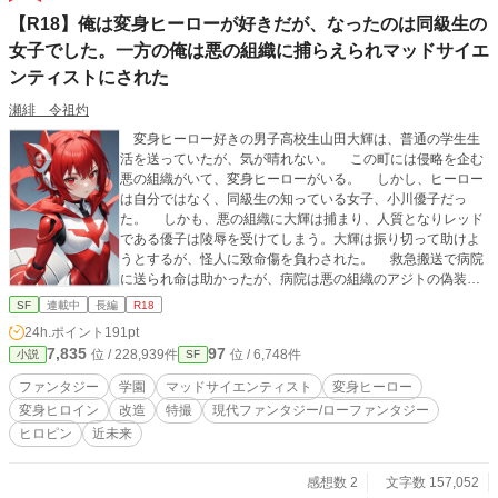
【R18】俺は変身ヒーローが好きだが、なったのは同級生の
女子でした。一方の俺は悪の組織に捕らえられマッドサイエ
ンティストにされた
瀬緋 令祖灼
変身ヒーロー好きの男子高校生山田大輝は、普通の学生生
活を送っていたが、気が晴れない。 この町には侵略を企む
悪の組織がいて、変身ヒーローがいる。 しかし、ヒーロー
は自分ではなく、同級生の知っている女子、小川優子だっ
た。 しかも、悪の組織に大輝は捕まり、人質となりレッド
である優子は陵辱を受けてしまう。大輝は振り切って助けよ
うとするが、怪人に致命傷を負わされた。 救急搬送で病院
に送られ命は助かったが、病院は悪の組織のアジトの偽装。
地下にある秘密研究所で大輝は改造されてマッドサイエン
SF
連載中
長編
R18
ティストにされてしまう。 そんな時、変身ヒーローをして
24h.ポイント
191pt
いる彼女、小川優子がやって来てしまった。 変身ヒーロー
7,835
97
位 / 228,939件
位 / 6,748件
小説
SF
の少女とマッドサイエンティストの少年のR18小説 実験的
に画像生成ＡＩのイラストを使っています。
ファンタジー
学園
マッドサイエンティスト
変身ヒーロー
変身ヒロイン
改造
特撮
現代ファンタジー/ローファンタジー
ヒロピン
近未来
感想数 2
文字数 157,052