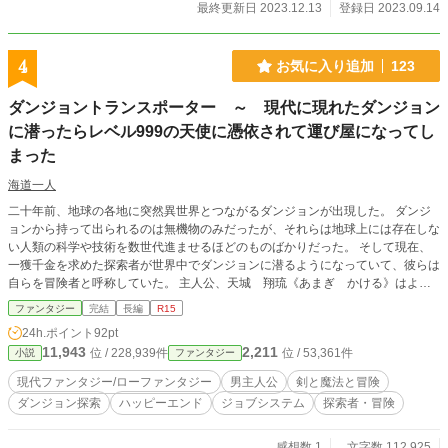
最終更新日 2023.12.13
登録日 2023.09.14
4
お気に入り追加
123
ダンジョントランスポーター ～ 現代に現れたダンジョン
に潜ったらレベル999の天使に憑依されて運び屋になってし
まった
海道一人
二十年前、地球の各地に突然異世界とつながるダンジョンが出現した。 ダンジ
ョンから持って出られるのは無機物のみだったが、それらは地球上には存在しな
い人類の科学や技術を数世代進ませるほどのものばかりだった。 そして現在、
一獲千金を求めた探索者が世界中でダンジョンに潜るようになっていて、彼らは
自らを冒険者と呼称していた。 主人公、天城 翔琉《あまぎ かける》はよん
どころない事情からお金を稼ぐためにダンジョンに潜ることを決意する。 ダン
ファンタジー
完結
長編
R15
ジョン探索を続ける中で翔琉は羽の生えた不思議な生き物に出会い、憑依されて
24h.ポイント
92pt
しまう。 それはダンジョンの最深部九九九層からやってきたという天使で、憑
11,943
2,211
位 / 228,939件
位 / 53,361件
小説
ファンタジー
依された事で翔は新たなジョブ《運び屋》を手に入れる。 ダンジョンで最強の
力を持つ天使に憑依された翔琉は様々な事件に巻き込まれていくのだった。
現代ファンタジー/ローファンタジー
男主人公
剣と魔法と冒険
ダンジョン探索
ハッピーエンド
ジョブシステム
探索者・冒険
感想数 1
文字数 112,925