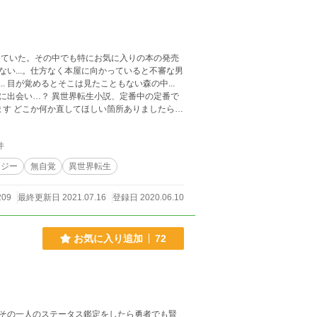
めていた。その中でも特にお気に入りの本の発売
い...。仕方なく本屋に向かっていると不審な男
..
説、定番中の定番で
ます どこか何か直してほしい箇所ありましたらそ
ございます！励みになります!
件
タジー
無自覚
異世界転生
209
最終更新日 2021.07.16
登録日 2020.06.10
お気に入り追加
72
その一人のステータス鑑定をしたら勇者でも賢