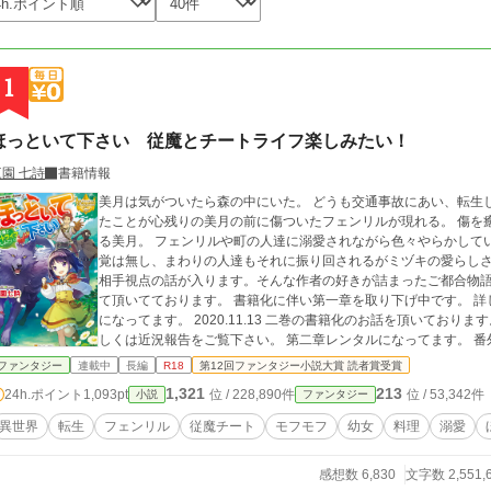
1
ほっといて下さい 従魔とチートライフ楽しみたい！
三園 七詩
書籍情報
美月は気がついたら森の中にいた。 どうも交通事故にあい、転生
たことが心残りの美月の前に傷ついたフェンリルが現れる。 傷を
る美月。 フェンリルや町の人達に溺愛されながら色々やらかしていく。 みんなに愛されるミヅキだが本人にその自
覚は無し、まわりの人達もそれに振り回されるがミヅキの愛らしさに落ちていく。 途中い
相手視点の話が入ります。そんな作者の好きが詰まったご都合物語。 2020.8.5 書籍化、イラストはあめや様
て頂いてております。 書籍化に伴い第一章を取り下げ中です。 詳
になってます。 2020.11.13 二巻の書籍化のお話を頂いております。 それにともない第二章を引き上げ予定です 詳
しくは近況報告をご覧下さい。 第二章レンタルになってます。 番外編投稿しました！ 一章の下、二章の上の間に
番外編の枠がありますのでそこからどうぞ(*^^*) 2021.2.23 3月2日よりコミカライズが連載開始します。 鳴希りお
ファンタジー
連載中
長編
R18
第12回ファンタジー小説大賞 読者賞受賞
先生によりミヅキやシルバ達を可愛らしく描いて頂きました。 2021.3.2 コミカライズのコメントで「銀」のその後
1,321
213
24h.ポイント
1,093pt
位 / 228,890件
位 / 53,342件
小説
ファンタジー
がどうなったのかとの意見が多かったので…前に投稿してカット
されていると思うので気になる方は見てください。
異世界
転生
フェンリル
従魔チート
モフモフ
幼女
料理
溺愛
感想数 6,830
文字数 2,551,