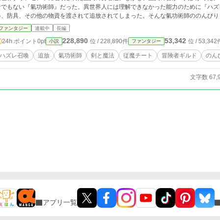
者でもない『氣功術師』だった。異世界人には理解できなかった能力のために『ハズ
器、防具、その他の物資を渡されて追放されてしまった。そんな氣功術師ののんびり
ファンタジー
連載中
長編
228,890
53,342
24h.ポイント
0pt
位 / 228,890件
位 / 53,342
小説
ファンタジー
ハズレ召喚
追放
氣功術師
剣と魔法
従魔チート
冒険者ギルド
のん
文字数 67,
アプリ一覧