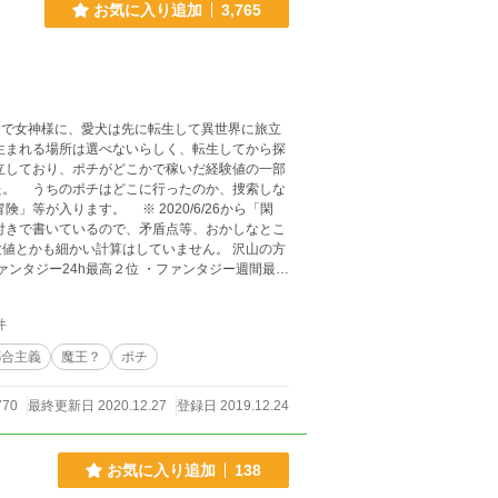
お気に入り追加
3,765
索しな
かも細かい計算はしていません。 沢山の方
ァンタジー24h最高２位 ・ファンタジー週間最高
タジー小説
件
都合主義
魔王？
ポチ
770
最終更新日 2020.12.27
登録日 2019.12.24
お気に入り追加
138