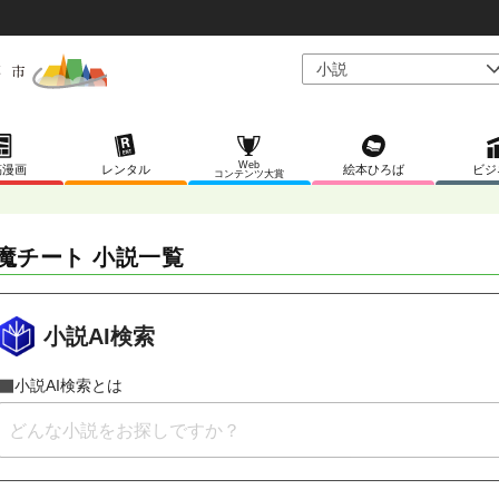
Web
稿漫画
レンタル
絵本ひろば
ビジ
コンテンツ大賞
魔チート 小説一覧
小説AI検索
小説AI検索とは