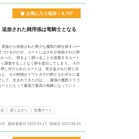
お気に入り追加
6,757
 追放された雑用係は竜騎士となる
、貴族から依頼された希少な魔獣の卵を探すパー
見つけるのだが、ユートにはそれが依頼された卵
提案するユート
く調査することなく卵を提出してしまう。 その
を押し付けられたユートは、突き返された卵と共
そして、生まれてきたのは……最強の魔獣ドラゴ
騎士』としてその名を世界に轟かせることにな
ミカライズ第１巻発売中！★★★ ＝＝＝＝＝＝
魔法
成り上がり
従魔チート
820
最終更新日 2025.03.17
登録日 2022.09.23