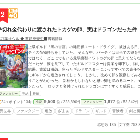
2
手切れ金代わりに渡されたトカゲの卵、実はドラゴンだった件
草乃葉オウル ◆ 書籍発売中
書籍情報
上級ギルド『黒の雷霆』の雑用係ユート・ドライグ。 彼はある日
ティの荷物持ちをしていた。 そんな中、パーティは目当ての卵を
ではなく、どこにでもいる最弱魔獣イワトカゲの卵に思えてならなかった。 卵をよく調べることを
だったが、彼を見下していたギルドマスターは提案を却下し、詳し
結果、貴族は激怒。焦ったギルドマスターによってすべての責任
にギルドから追放されてしまう。 しかし、改めて卵を観察してみると、その特徴がイワトカゲの卵ともわずかに違
うことがわかった。 新種かもしれないと思い卵を温めるユート。
ンだった！ ロックと名付けられたドラゴンはすくすくと成長し、ユートにとって最強で最高の相棒になっていく。
その後、新たなギルド、新たな仲間にも恵まれ、やがて彼は『竜
ファンタジー
完結
長編
る。 一方、ユートを追放した『黒の雷霆』はすべての面倒事を請け負っていた貴重な人材を失い、転げ落ちるよう
9,500
1,877
24h.ポイント
134pt
位 / 228,890件
位 / 53,342件
小説
ファンタジー
にその名声を失っていく……。 ＝＝＝＝＝＝＝＝＝＝＝＝＝＝＝＝＝＝＝＝＝ アルファポリス様から書籍化して
います！ ★★★★★第１〜４巻発売中！★★★★★ ★★★コ
異世界
ファンタジー
追放
ざまぁ
ドラゴン
ギルド
冒険者
剣と
＝＝＝＝＝＝＝＝＝＝＝＝＝＝＝
感想数 135
文字数 753,