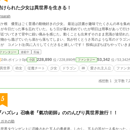
助けられた少女は異世界を生きる！
nsarah
城ケ根 優里はごく普通の動物好きの少女。 最近は読書が趣味でたくさんの本を集
日が今日だった事を忘れていた。もう日が暮れ初めていたが明日は用事があって行けな
近づいてきて背中に鋭い痛みを感じた。動くことも出来ずそのまま意識が途切れた... 目が覚めるとそこは見たこともない森の中.
物から逃げていたら崖から落ちてしまい、気が付くとうさ耳のような耳のドラゴンに出会い…？ 異世界転生小
すが コメント/お気に入りしてくださると嬉しいです！ 投稿はぼちぼちやっていき
れもコメントください！直します！ お気に入り登録、コメントありがとう
ファンタジー
連載中
長編
228,890
53,342
24h.ポイント
0pt
位 / 228,890件
位 / 53,342
小説
ファンタジー
異世界
幼女
従魔チート
少女
ドラゴン
神
愛され主人公
ファン
感想数 1
文字数 7,
5
『ハズレ』召喚者『氣功術師』ののんびり異世界旅行！！
メガネの助
異世界タウンゼントに召喚された五人の勇者達。しかし、五人の筈が一人多かった。