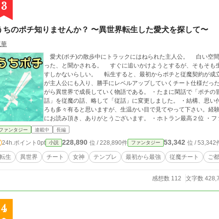
3
うちのポチ知りませんか？ 〜異世界転生した愛犬を探して〜
双華
愛犬(ポチ)の散歩中にトラックにはねられた主人公。 白い空間で女神様に、愛犬は先に転生して異世界に旅立
った、と聞かされる。 すぐに追いかけようとするが、そもそも生まれる場所は選べないらしく、転生してから探
すしかないらしい。 転生すると、最初からポチと従魔契約が成立しており、ポチがどこかで稼いだ経験値の一部
が主人公にも入り、勝手にレベルアップしていくチート仕様だった。 うちのポチはどこに行ったのか、捜
がら異世界で成長していく物語である。 ・たまに閑話で「ポチの冒険」等が入ります。 ※ 2020/6/26から「閑
話」を従魔の話、略して「従話」に変更しました。 ・結構、思い付きで書いているので、矛盾点等、おかしなとこ
ろも多々有ると思いますが、生温かい目で見てやって下さい。経験値と
にお読み頂き、ありがとうございます。 ・ホトラン最高２位 ・フ
５位 (2020/1/6時点) 評価頂けると、とても励みになります！m(_ _)m 皆様のお陰で、第１３回ファン
ファンタジー
連載中
長編
大賞で奨励賞を頂きました。ありがとうございます。 ※ 2020/9/6〜 小説家になろう様にもコッソリ投稿開始しま
228,890
53,342
24h.ポイント
0pt
位 / 228,890件
位 / 53,342
小説
ファンタジー
した。
転生
異世界
チート
女神
テンプレ
最初から最強
従魔チート
ご
感想数 112
文字数 428,
4