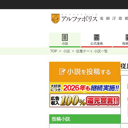
小説
公式漫画
投
TOP
>
小説
>
従魔チート 小説一覧
従
投稿小説