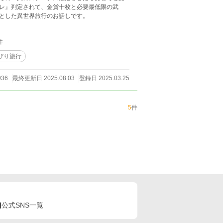
レ』判定されて、金貨十枚と必要最低限の武
とした異世界旅行のお話しです。
件
びり旅行
936
最終更新日 2025.08.03
登録日 2025.03.25
5
件
公式SNS一覧