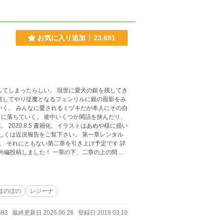
お気に入り追加
23,691
してしまったらしい。 現世に愛犬の銀を残してき
癒してやり従魔となるフェンリルに銀の面影をみ
くつか閑話を挟んだり、
に描い
しくは近況報告をご覧下さい。 第一章レンタル
になった部分を公開します。人物紹介の下に投稿
ほのぼの
レジーナ
683
最終更新日 2026.06.26
登録日 2019.03.10