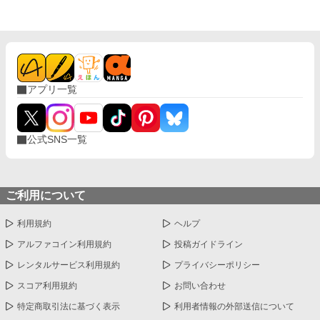
ある展開に入りましたら、その都度説明させていただきます
(=ﾟωﾟ)ﾉ クウヤと冷血顔面w美女のドタバタな空の旅に、是
非ともお付き合いを☆ （^人^）どうぞ宜しくお願い申し上
げます（^人^）
アプリ一覧
公式SNS一覧
ご利用について
利用規約
ヘルプ
アルファコイン利用規約
投稿ガイドライン
レンタルサービス利用規約
プライバシーポリシー
スコア利用規約
お問い合わせ
特定商取引法に基づく表示
利用者情報の外部送信について