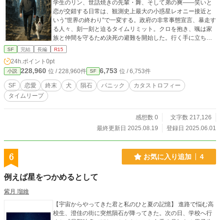
学生のリン、世話焼きの先輩・舞、そして弟の爽――笑いと
恋が交錯する日常は、観測史上最大の小惑星レオニー接近と
いう“世界の終わり”で一変する。政府の非常事態宣言、暴走す
る人々、刻一刻と迫るタイムリミット。クロを抱き、颯は家
族と仲間を守るため決死の避難を開始した。行く手に立ちは
だかる渋滞、物資不足、絶望を煽るデマ――信じられるの
SF
完結
長編
R15
は、自分の判断と手を握る温もりだけ。優秀な後輩・湊が秘
24h.ポイント
0pt
めていた山奥の別荘、愛犬と挑む零下の闘い――ささやかな
228,960
6,753
位 / 228,960件
位 / 6,753件
小説
SF
幸せを死守できるのか？ 読後、きっと大切な誰かを抱きし
めたくなる極限ヒューマンドラマ、開幕！日常系×終末系が奇
SF
恋愛
終末
犬
隕石
パニック
カタストロフィー
跡の融合、涙と鼓動が止まらない
タイムリープ
感想数 0
文字数 217,126
最終更新日 2025.08.19
登録日 2025.06.01
6
お気に入り追加
4
例えば星をつかめるとして
紫月 瑠維
【宇宙からやってきた君と私のひと夏の記憶】 進路で悩む高
校生、澄佳の街に突然隕石が降ってきた。次の日、学校へ行