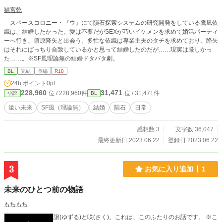
猫宮乾
スペースコロニー・『ウ』にて隕石探索システムの研究開発をしている鷹凪依
織は、結婚したかった。愛は不要だがSEXが巧いイケメンを求めて婚活パーティ
ーへ行き、須原降矢と出会う。多忙な依織は専業主夫のタチを求めており、降矢
はそれにばっちり合致しているかと思って結婚したのだが……現実は厳しかっ
た……。※SF風理論無の結婚ドタバタ劇。
BL
完結
長編
R18
24h.ポイント
0pt
228,960
31,471
位 / 228,960件
位 / 31,471件
小説
BL
遠い未来
SF風（理論無）
結婚
隕石
日常
感想数 3
文字数 36,047
最終更新日 2023.06.22
登録日 2023.06.22
3
お気に入り追加
1
未来のひとつ前の物語
もちもち
譲(ゆずる)と咲(さく)。これは、このふたりのお話です。 ※こ