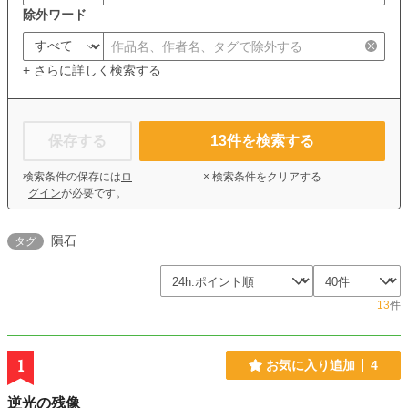
除外ワード
+ さらに詳しく検索する
保存する
13
件を検索する
検索条件の保存には
ロ
× 検索条件をクリアする
グイン
が必要です。
隕石
タグ
13
件
1
お気に入り追加
4
逆光の残像