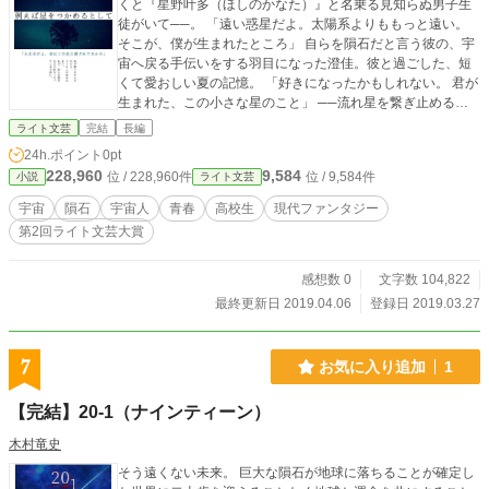
くと『星野叶多（ほしのかなた）』と名乗る見知らぬ男子生
徒がいて──。 「遠い惑星だよ。太陽系よりももっと遠い。
そこが、僕が生まれたところ」 自らを隕石だと言う彼の、宇
宙へ戻る手伝いをする羽目になった澄佳。彼と過ごした、短
くて愛おしい夏の記憶。 「好きになったかもしれない。 君が
生まれた、この小さな星のこと」 ──流れ星を繋ぎ止める方
法を、私はしらない。 この想いを叫ぶには、星が流れるのは
ライト文芸
完結
長編
速すぎる── 野いちご/ベリーズカフェで連載していたものを
24h.ポイント
0pt
修正して投稿していきます。 第2回ライト文芸大賞エントリ
228,960
9,584
位 / 228,960件
位 / 9,584件
小説
ライト文芸
ー中。 宜しくお願い致します。
宇宙
隕石
宇宙人
青春
高校生
現代ファンタジー
第2回ライト文芸大賞
感想数 0
文字数 104,822
最終更新日 2019.04.06
登録日 2019.03.27
7
お気に入り追加
1
【完結】20-1（ナインティーン）
木村竜史
そう遠くない未来。 巨大な隕石が地球に落ちることが確定し