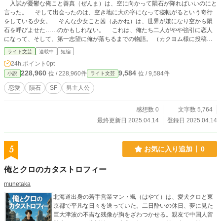
入試が憂鬱な俺こと善真（ぜんま）は、空に向かって隕石が降ればいいのにと
言った。 そして出会ったのは、空き地に大の字になって寝転がるという奇行
をしている少女。 そんな少女こと茜（あかね）は、世界が嫌になり空から隕
石を呼びよせた……のかもしれない。 これは、俺たち二人がやや強引に恋人
になって、そして、第一志望に俺が落ちるまでの物語。 （カクヨム様に投稿し
た物を加筆修正したものです）
ライト文芸
連載中
短編
24h.ポイント
0pt
228,960
9,584
位 / 228,960件
位 / 9,584件
小説
ライト文芸
恋愛
隕石
SF
男主人公
感想数 0
文字数 5,764
最終更新日 2025.04.14
登録日 2025.04.14
5
お気に入り追加
0
俺とクロのカタストロフィー
munetaka
北海道出身の若手営業マン・颯（はやて）は、愛犬クロと東
京都で平凡な日々を送っていた。二日酔いの休日、夢に見た
巨大津波の不吉な残像が胸をざわつかせる。親友で中国人留