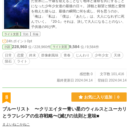
た世界に二十歳を迎えることなく地球と運命を共にすること
になった少年少女達の最後の日々。 諦観と願望と憤怒と愛情
を抱えた彼らは、最後の瞬間に何を成し、何を思うのか。
「俺は」「私は」「僕は」「あたし」は、大人になれずに死
んでいく。 『20-1』それは、決して大人になることのない、
子供達の叫び声。
ライト文芸
完結
長編
24h.ポイント
0pt
228,960
9,584
位 / 228,960件
位 / 9,584件
小説
ライト文芸
日常
恋愛
終末
群像劇風味
青春
じんわり
少年少女
天体
隕石
ライト
感想数 0
文字数 101,416
最終更新日 2024.04.14
登録日 2024.04.14
8
お気に入り追加
0
ブルーリスト 〜クリエイター青い星のウィルスとユーカリ
とラフレシアの生存戦略〜ζ滅びの法則と意味■
まよいねこかねこ