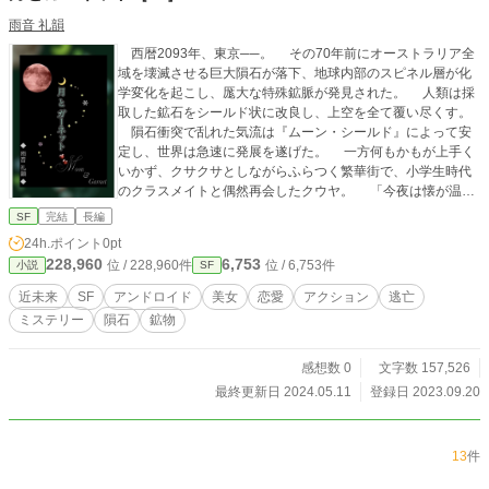
雨音 礼韻
西暦2093年、東京──。 その70年前にオーストラリア全
域を壊滅させる巨大隕石が落下、地球内部のスピネル層が化
学変化を起こし、厖大な特殊鉱脈が発見された。 人類は採
取した鉱石をシールド状に改良し、上空を全て覆い尽くす。
隕石衝突で乱れた気流は『ムーン・シールド』によって安
定し、世界は急速に発展を遂げた。 一方何もかもが上手く
いかず、クサクサとしながらふらつく繁華街で、小学生時代
のクラスメイトと偶然再会したクウヤ。 「今夜は懐が温か
いんだ」と誘われたナイトクラブで豪遊する中、隣の美女か
SF
完結
長編
ら贈られるブラッディ・メアリー。 飲んだ途端激しい衝撃
24h.ポイント
0pt
にのたうちまわり、クウヤは彼女のウィスキーに手を出して
228,960
6,753
位 / 228,960件
位 / 6,753件
小説
SF
しまう。 その透明な液体に纏われていた物とは・・・？
舞台は東京からアジア、そしてヨーロッパへ。 突如事件に
近未来
SF
アンドロイド
美女
恋愛
アクション
逃亡
巻き込まれ、不本意ながらも美女に連れ去られるクウヤと共
ミステリー
隕石
鉱物
に、ハードな空の旅をお楽しみください☆彡 ◆キャラクター
のイメージ画がある各話には、サブタイトルにキャラのイニ
シャルが入った〈 〉がございます。 ◆サブタイトルに
感想数 0
文字数 157,526
「＊」のある回には、イメージ画像がございます。 ただ飽
最終更新日 2024.05.11
登録日 2023.09.20
くまでも作者自身の生きる「現代」の画像を利用しておりま
すので、70年後である本作では多少変わっているかと思われ
ますf^_^;＜ 何卒ご了承くださいませ ＜(_ _)＞ 第２～４
13
件
話まで多少説明の多い回が続きますが、解説文は話半分くら
いのご理解で十分ですのでご安心くださいm(_ _)m 関連の