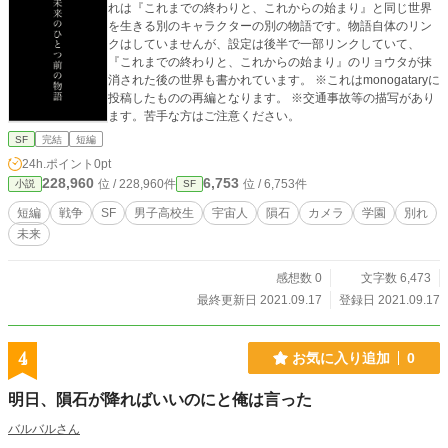
れは『これまでの終わりと、これからの始まり』と同じ世界
を生きる別のキャラクターの別の物語です。物語自体のリン
クはしていませんが、設定は後半で一部リンクしていて、
『これまでの終わりと、これからの始まり』のリョウタが抹
消された後の世界も書かれています。 ※これはmonogataryに
投稿したものの再編となります。 ※交通事故等の描写があり
ます。苦手な方はご注意ください。
SF
完結
短編
24h.ポイント
0pt
228,960
6,753
位 / 228,960件
位 / 6,753件
小説
SF
短編
戦争
SF
男子高校生
宇宙人
隕石
カメラ
学園
別れ
未来
感想数 0
文字数 6,473
最終更新日 2021.09.17
登録日 2021.09.17
4
お気に入り追加
0
明日、隕石が降ればいいのにと俺は言った
バルバルさん