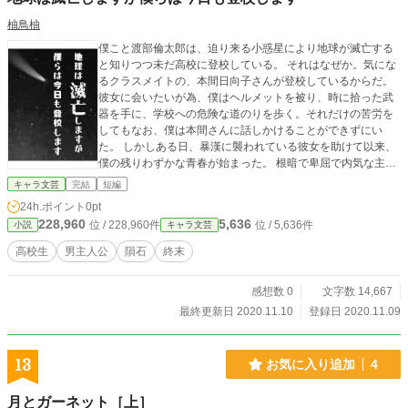
いませ（^人^） 第２～４話まで多少説明の多い回が続きま
すが、解説文は話半分くらいのご理解で十分ですのでご安心
柚鳥柚
くださいm(_ _)m 関連のある展開に入りましたら、その都
僕こと渡部倫太郎は、迫り来る小惑星により地球が滅亡する
度説明させていただきます(=ﾟωﾟ)ﾉ クウヤと冷血顔面w美女
と知りつつ未だ高校に登校している。 それはなぜか。気にな
のドタバタな空の旅に、是非ともお付き合いを☆ （^人^）
るクラスメイトの、本間日向子さんが登校しているからだ。
どうぞ宜しくお願い申し上げます（^人^）
彼女に会いたいが為、僕はヘルメットを被り、時に拾った武
器を手に、学校への危険な道のりを歩く。それだけの苦労を
してもなお、僕は本間さんに話しかけることができずにい
た。 しかしある日、暴漢に襲われている彼女を助けて以来、
僕の残りわずかな青春が始まった。 根暗で卑屈で内気な主人
公が、好きな子のために頑張ったりピンチを救ったりと足掻
キャラ文芸
完結
短編
きながら青春を掴み取る話。この話はpixivと小説家になろう
24h.ポイント
0pt
にも同作家名同タイトルで投稿しています。
228,960
5,636
位 / 228,960件
位 / 5,636件
小説
キャラ文芸
高校生
男主人公
隕石
終末
感想数 0
文字数 14,667
最終更新日 2020.11.10
登録日 2020.11.09
13
お気に入り追加
4
月とガーネット［上］