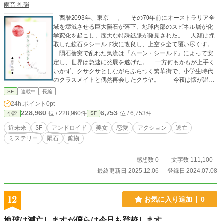
雨音 礼韻
西暦2093年、東京──。 その70年前にオーストラリア全
域を壊滅させる巨大隕石が落下、地球内部のスピネル層が化
学変化を起こし、厖大な特殊鉱脈が発見された。 人類は採
取した鉱石をシールド状に改良し、上空を全て覆い尽くす。
隕石衝突で乱れた気流は『ムーン・シールド』によって安
定し、世界は急速に発展を遂げた。 一方何もかもが上手く
いかず、クサクサとしながらふらつく繁華街で、小学生時代
のクラスメイトと偶然再会したクウヤ。 「今夜は懐が温か
いんだ」と誘われたナイトクラブで豪遊する中、隣の美女か
SF
連載中
長編
ら贈られるブラッディ・メアリー。 飲んだ途端激しい衝撃
24h.ポイント
0pt
にのたうちまわり、クウヤは彼女のウィスキーに手を出して
228,960
6,753
位 / 228,960件
位 / 6,753件
小説
SF
しまう。 その透明な液体に纏われていた物とは・・・？
舞台は東京からアジア、そしてヨーロッパへ。 突如事件に
近未来
SF
アンドロイド
美女
恋愛
アクション
逃亡
巻き込まれ、不本意ながらも美女に連れ去られるクウヤと共
ミステリー
隕石
鉱物
に、ハードな空の旅をお楽しみください☆彡 ◆キャラクター
のイメージ画がある各話には、サブタイトルにキャラのイニ
シャルが入った〈 〉がございます。 ◆サブタイトルに
感想数 0
文字数 111,100
「＊」のある回には、イメージ画像がございます。 ただ飽
最終更新日 2025.12.06
登録日 2024.07.08
くまでも作者自身の生きる「現代」の画像を利用しておりま
すので、70年後である本作では多少変わっているかと思われ
ますf^_^;＜ 何卒ご了承くださいませ ＜(_ _)＞ ［上巻］を
12
お気に入り追加
0
未読でお越しくださいました貴重な皆様♡ 大変お手数です
が完結済の『月とガーネット』［上］を是非お目通しくださ
地球は滅亡しますが僕らは今日も登校します