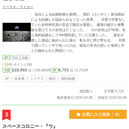
トーマス・ライカー
信任による結婚制度が崩壊し、契約（けいやく）条項締結
による結婚しか認められなくなった世界。 月面で作業をし
ていた女性研究員の至近で隕石が落着し、爆発の破片と衝撃
波を受けてその女性は亡くなった。 その女性は27年前、私
と契約結婚をして4年間同居していた元妻だった。 彼女が
遺した遺品に秘められた謎が、私を月に呼び寄せる。 月面
で調べていく中で知ったのは、彼女の本当の想いと地球と月
との秘められた関係だった。
SF
完結
短編
24h.ポイント
0pt
228,960
6,753
位 / 228,960件
位 / 6,753件
小説
SF
SF
近未来
シリアス
隕石
契約結婚
感想数 1
文字数 9,720
最終更新日 2025.04.06
登録日 2025.04.06
2
お気に入り追加
42
スペースコロニー・『ウ』