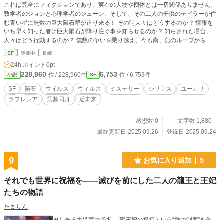
これは完全にフィクションであり、実在の人物や団体とは一切関係ありません。
数学者のジョンと心理学者のジェーン、そして、その二人の子供のテイラーが住
む青い星に無数の巨大隕石群が迫り来る！ その時人々はどうするのか？ 情報を
いち早く知った者は巨大隕石が降り注ぐ事を知らせるのか？ 知らされた場合、
人々はどう行動するのか？ 無数の争いを乗り越え、今も尚、負のループから脱
せられないこの星はどうなるのか？
SF
連載中
長編
24h.ポイント
0pt
228,960
6,753
位 / 228,960件
位 / 6,753件
小説
SF
SF
隕石
ウイルス
ウィルス
ミステリー
シリアス
ユーカリ
ラフレシア
呉越同舟
近未来
感想数 0
文字数 1,880
最終更新日 2025.09.26
登録日 2025.09.24
9
お気に入り追加
5
それでも世界に祝福を――滅びを前にした二人の龍王と王妃
たちの物語
たまりん
迫り来る大災害の予兆。 龍王妃の祝福という“愛の制度”を失