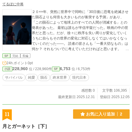
てるぽに中将
２０××年、突然に世界中で同時に「30日後に恐竜を絶滅させ
た隕石よりも何倍も大きいものが衝突する予測」があり、
「この隕石によって地球上のすべての人間が消滅する」との
発表があった。 最初は誰もが半信半疑だった。映画の中の世
界だと思った。だが、徐々に秩序を失い周りが変化していく
うちに自らもその世界の変化に対応しなくてはいかなくなっ
ていくのだった――。 読者の皆さんも「一番大切なもの」は
何か？ それもついでに考えていただければと思います。 ※
小説家になろう にて「中将」の名前で同じ作品を投稿して
SF
完結
長編
います。
24h.ポイント
0pt
228,960
6,753
位 / 228,960件
位 / 6,753件
小説
SF
サバイバル
純愛
隕石
終末世界
現代日本
感想数 0
文字数 106,395
最終更新日 2025.12.31
登録日 2025.12.05
11
お気に入り追加
2
月とガーネット［下］