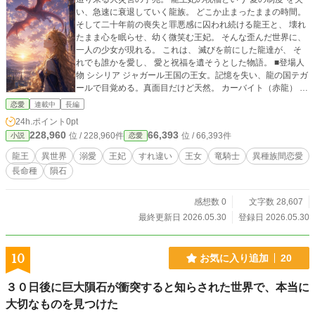
い、急速に衰退していく龍族。 どこか止まったままの時間。
そして二十年前の喪失と罪悪感に囚われ続ける龍王と、 壊れ
たまま心を眠らせ、幼く微笑む王妃。 そんな歪んだ世界に、
一人の少女が現れる。 これは、 滅びを前にした龍達が、 そ
れでも誰かを愛し、 愛と祝福を遺そうとした物語。 ■登場人
物 シシリア ジャガール王国の王女。記憶を失い、龍の国テガ
ールで目覚める。真面目だけど天然。 カーバイト（赤龍） 五
龍の一人赤龍の騎士。荒々しくも誠実な性格を持つ。 五龍
恋愛
連載中
長編
（龍騎士団） 龍王に仕える最強の騎士たち。それぞれが異な
24h.ポイント
0pt
る龍の力を宿す。 黒龍 龍騎士団を統べる存在。冷静で寡黙な
228,960
66,393
位 / 228,960件
位 / 66,393件
小説
恋愛
黒龍の騎士。 黄龍 軽妙な言動で場を和ませる金髪の龍騎士。
白龍 白銀の龍騎士。神秘的で掴みどころのない雰囲気を持
龍王
異世界
溺愛
王妃
すれ違い
王女
竜騎士
異種族間恋愛
つ。 緑龍 寡黙で観察眼に優れた龍騎士。 龍王ニコライ 龍国
長命種
隕石
テガールの頂点に立つ存在。 マリアンヌ 物語の裏側で静かに
存在する謎の人物。その意図も正体も、まだ語られていな
い。 旧作品を大幅にリメイク及び全年齢化したオリジナル小
感想数 0
文字数 28,607
説です。 表紙絵、挿絵には画像生成AIを使用しています。
最終更新日 2026.05.30
登録日 2026.05.30
10
お気に入り追加
20
３０日後に巨大隕石が衝突すると知らされた世界で、本当に
大切なものを見つけた