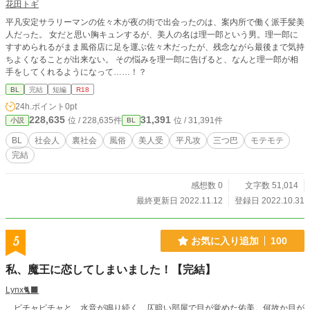
花田トギ
ム…………etc
平凡安定サラリーマンの佐々木が夜の街で出会ったのは、案内所で働く派手髪美
人だった。 女だと思い胸キュンするが、美人の名は理一郎という男。理一郎に
すすめられるがまま風俗店に足を運ぶ佐々木だったが、残念ながら最後まで気持
ちよくなることが出来ない。 その悩みを理一郎に告げると、なんと理一郎が相
手をしてくれるようになって……！？
BL
完結
短編
R18
24h.ポイント
0pt
228,635
31,391
位 / 228,635件
位 / 31,391件
小説
BL
BL
社会人
裏社会
風俗
美人受
平凡攻
三つ巴
モテモテ
完結
感想数 0
文字数 51,014
最終更新日 2022.11.12
登録日 2022.10.31
5
お気に入り追加
100
私、魔王に恋してしまいました！【完結】
Lynx🐈‍⬛
ピチャピチャと、水音が鳴り続く、仄暗い部屋で目が覚めた佑美。何故か目が