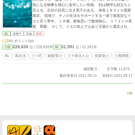
気になる物事を熱心に追求したい性格。 顔は精悍な顔立ちと
言える。左目の目尻に泣き黒子がある。 身長１８０ｃｍ黒髪
黒目。 現地で、チノの生活をサポートする一途で真面目なイ
エと言う青年。 １８歳、家族思いで勉強熱心。 １７２ｃｍ茶
髪、翠眼。 そして、イエの友人でもあり王族から選定され
た、神代（かみよ）の子を 務めるユグ。ユグは滅びゆく島と
BL
連載中
長編
R18
運命を共にするさだめにある。 ２０歳。本心の置き場に困っ
24h.ポイント
0pt
ている。 銀髪、金目。１７０ｃｍ５５ｋｇ 三つ巴っぽいです
228,635
31,391
位 / 228,635件
位 / 31,391件
小説
BL
し、主人公の性格もそこそこクズなので 苦手そうな方は、ブ
ラウザバック推奨です。
BL
島生活
三つ巴
銀髪受け
三十路主人公
長髪受け
三角関係
感想数 0
文字数 11,875
最終更新日 2021.09.21
登録日 2021.09.17
6
件