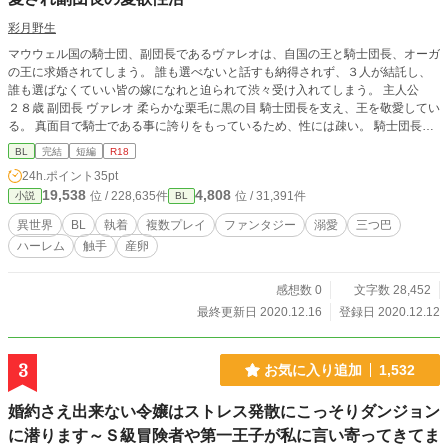
彩月野生
マウウェル国の騎士団、副団長であるヴァレオは、自国の王と騎士団長、オーガ
の王に求婚されてしまう。 誰も選べないと話すも納得されず、３人が結託し、
誰も選ばなくていい皆の嫁になれと迫られて渋々受け入れてしまう。 主人公
２８歳 副団長 ヴァレオ 柔らかな栗毛に黒の目 騎士団長を支え、王を敬愛してい
る。 真面目で騎士である事に誇りをもっているため、性には疎い。 騎士団長
３５歳 エグバート 長い赤褐色の髪に緑の目。 豪快なセックスで言葉責め。 数多
BL
完結
短編
R18
の男女を抱いてきたが、ヴァレオに夢中になる。 マウウェル国の王 ４３歳 ア
24h.ポイント
35pt
ラスタス 長い金髪に青の目。紳士的だがねちっこいセックスで感想を言わせ
19,538
4,808
位 / 228,635件
位 / 31,391件
小説
BL
る。 妻がいるが、愛人を作ったため追い出した。 子供がおらずヴァレオに産ま
せようと目論む。 イール オーガの若い王だが一番の巨漢。１８０歳 朱色の肌に
異世界
BL
執着
複数プレイ
ファンタジー
溺愛
三つ巴
黒髪。シャイで優しいが、甘えたがりで乳首を執拗に吸う。 （誤字脱字報告不
ハーレム
触手
産卵
要）
感想数 0
文字数 28,452
最終更新日 2020.12.16
登録日 2020.12.12
3
お気に入り追加
1,532
婚約さえ出来ない令嬢はストレス発散にこっそりダンジョン
に潜ります～Ｓ級冒険者や第一王子が私に言い寄ってきてま