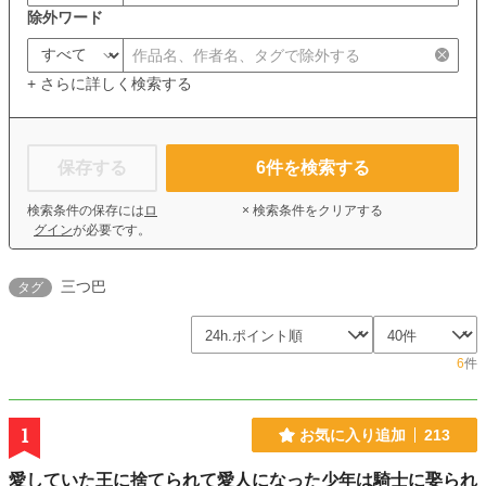
除外ワード
+ さらに詳しく検索する
保存する
6
件を検索する
検索条件の保存には
ロ
× 検索条件をクリアする
グイン
が必要です。
三つ巴
タグ
6
件
1
お気に入り追加
213
愛していた王に捨てられて愛人になった少年は騎士に娶られ